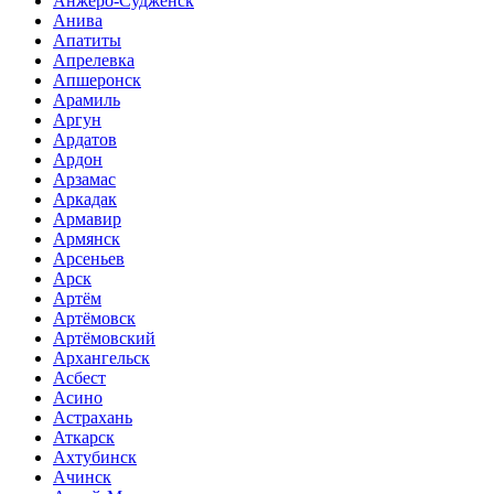
Анжеро-Судженск
Анива
Апатиты
Апрелевка
Апшеронск
Арамиль
Аргун
Ардатов
Ардон
Арзамас
Аркадак
Армавир
Армянск
Арсеньев
Арск
Артём
Артёмовск
Артёмовский
Архангельск
Асбест
Асино
Астрахань
Аткарск
Ахтубинск
Ачинск