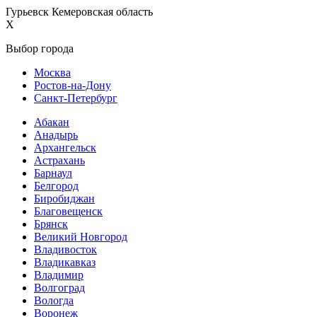
Гурьевск Кемеровская область
X
Выбор города
Москва
Ростов-на-Дону
Санкт-Петербург
Абакан
Анадырь
Архангельск
Астрахань
Барнаул
Белгород
Биробиджан
Благовещенск
Брянск
Великий Новгород
Владивосток
Владикавказ
Владимир
Волгоград
Вологда
Воронеж