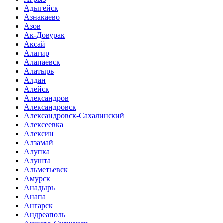
Адыгейск
Азнакаево
Азов
Ак-Довурак
Аксай
Алагир
Алапаевск
Алатырь
Алдан
Алейск
Александров
Александровск
Александровск-Сахалинский
Алексеевка
Алексин
Алзамай
Алупка
Алушта
Альметьевск
Амурск
Анадырь
Анапа
Ангарск
Андреаполь