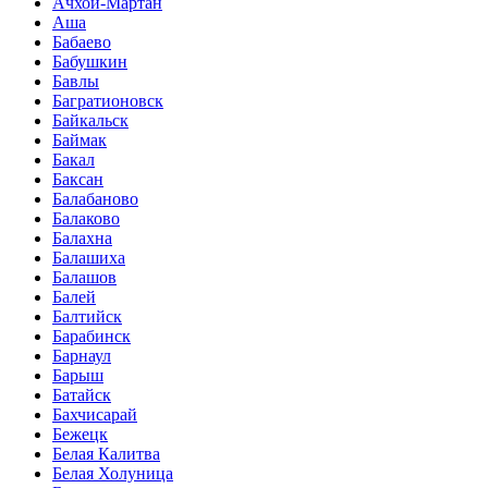
Ачхой-Мартан
Аша
Бабаево
Бабушкин
Бавлы
Багратионовск
Байкальск
Баймак
Бакал
Баксан
Балабаново
Балаково
Балахна
Балашиха
Балашов
Балей
Балтийск
Барабинск
Барнаул
Барыш
Батайск
Бахчисарай
Бежецк
Белая Калитва
Белая Холуница