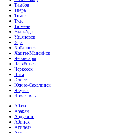
Тамбов
Тверь
Томск
Тула
Тюмень
Улан-Удэ
Ульяновск
Уфа
Хабаровск
Ханты-Мансийск
Чебоксары
Челябинск
Черкесск
Чита
Элиста
Южно-Сахалинск
Якутск
Ярославль
Абаза
Абакан
Абдулино
Абинск
Агидель
Агрыз