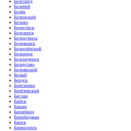
Белгород
Белебей
Белёв
Белинский
Белово
Белогорск
Белозерск
Белокуриха
Беломорск
Белоозёрский
Белорецк
Белореченск
Белоусово
Белоярский
Белый
Бердск
Березники
Берёзовский
Беслан
Бийск
Бикин
Билибино
Биробиджан
Бирск
Бирюсинск