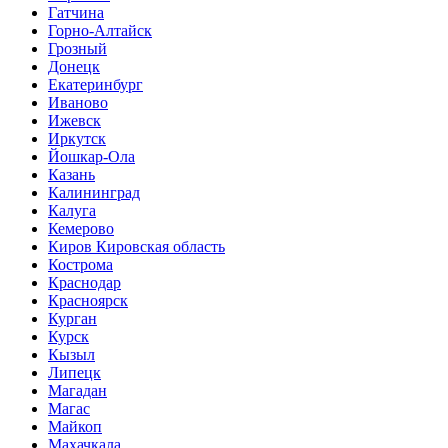
Гатчина
Горно-Алтайск
Грозный
Донецк
Екатеринбург
Иваново
Ижевск
Иркутск
Йошкар-Ола
Казань
Калининград
Калуга
Кемерово
Киров Кировская область
Кострома
Краснодар
Красноярск
Курган
Курск
Кызыл
Липецк
Магадан
Магас
Майкоп
Махачкала