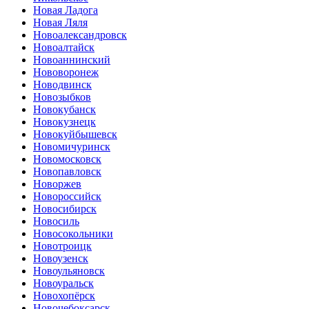
Новая Ладога
Новая Ляля
Новоалександровск
Новоалтайск
Новоаннинский
Нововоронеж
Новодвинск
Новозыбков
Новокубанск
Новокузнецк
Новокуйбышевск
Новомичуринск
Новомосковск
Новопавловск
Новоржев
Новороссийск
Новосибирск
Новосиль
Новосокольники
Новотроицк
Новоузенск
Новоульяновск
Новоуральск
Новохопёрск
Новочебоксарск