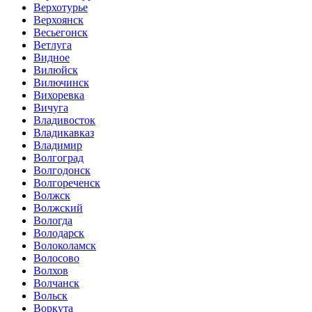
Верхотурье
Верхоянск
Весьегонск
Ветлуга
Видное
Вилюйск
Вилючинск
Вихоревка
Вичуга
Владивосток
Владикавказ
Владимир
Волгоград
Волгодонск
Волгореченск
Волжск
Волжский
Вологда
Володарск
Волоколамск
Волосово
Волхов
Волчанск
Вольск
Воркута