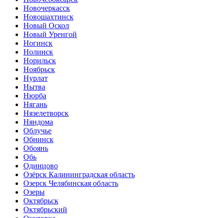
Новочеркасск
Новошахтинск
Новый Оскол
Новый Уренгой
Ногинск
Нолинск
Норильск
Ноябрьск
Нурлат
Нытва
Нюрба
Нягань
Нязелетворск
Няндома
Облучье
Обнинск
Обоянь
Обь
Одинцово
Озёрск Калининградская область
Озерск Челябинская область
Озеры
Октябрьск
Октябрьский