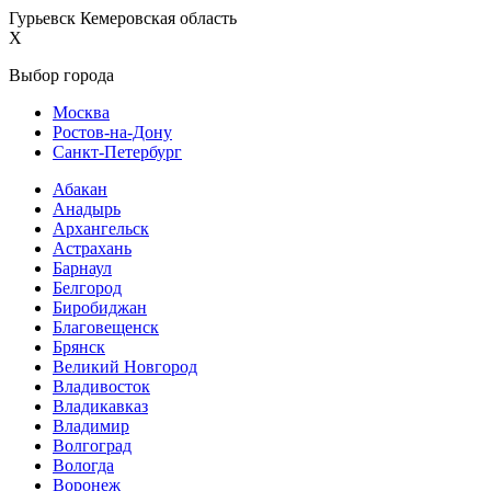
Гурьевск Кемеровская область
X
Выбор города
Москва
Ростов-на-Дону
Санкт-Петербург
Абакан
Анадырь
Архангельск
Астрахань
Барнаул
Белгород
Биробиджан
Благовещенск
Брянск
Великий Новгород
Владивосток
Владикавказ
Владимир
Волгоград
Вологда
Воронеж