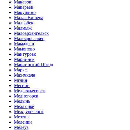
Макаров
Макарьев
Макушино
Малая Вишера
Малгобек
Малмыж
Малоархангельск
Малоярославец
Мамадыш
Мамоново
Мантурово
Мариинск
Мариинский Посад
Маркс
Махачкала
Мглин
Мегион
Медвежьегорск
Медногорск
Медынь
Межгорье
Междуреченск
Мезень
Меленки
Мелеуз