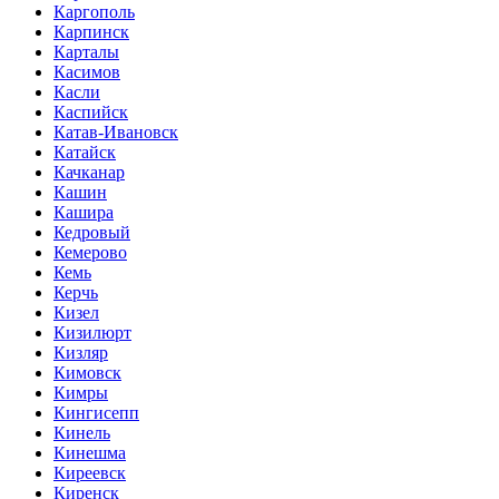
Каргополь
Карпинск
Карталы
Касимов
Касли
Каспийск
Катав-Ивановск
Катайск
Качканар
Кашин
Кашира
Кедровый
Кемерово
Кемь
Керчь
Кизел
Кизилюрт
Кизляр
Кимовск
Кимры
Кингисепп
Кинель
Кинешма
Киреевск
Киренск