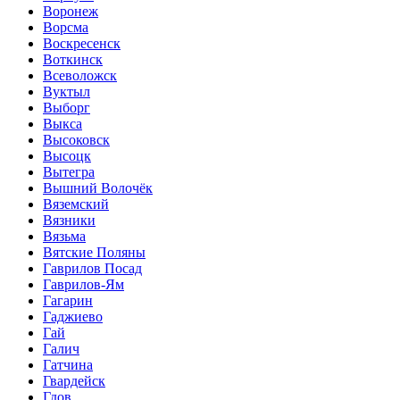
Воронеж
Ворсма
Воскресенск
Воткинск
Всеволожск
Вуктыл
Выборг
Выкса
Высоковск
Высоцк
Вытегра
Вышний Волочёк
Вяземский
Вязники
Вязьма
Вятские Поляны
Гаврилов Посад
Гаврилов-Ям
Гагарин
Гаджиево
Гай
Галич
Гатчина
Гвардейск
Гдов