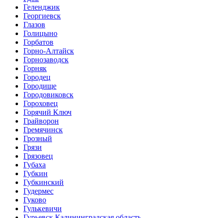
Геленджик
Георгиевск
Глазов
Голицыно
Горбатов
Горно-Алтайск
Горнозаводск
Горняк
Городец
Городище
Городовиковск
Гороховец
Горячий Ключ
Грайворон
Гремячинск
Грозный
Грязи
Грязовец
Губаха
Губкин
Губкинский
Гудермес
Гуково
Гулькевичи
Гурьевск Калининградская область