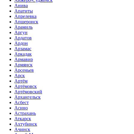
Анжеро-Судженск
Анива
Апатиты
Апрелевка
Апшеронск
Арамиль
Аргун
Ардатов
Ардон
Арзамас
Аркадак
Армавир
Армянск
Арсеньев
Арск
Артём
Артёмовск
Артёмовский
Архангельск
Асбест
Асино
Астрахань
Аткарск
Ахтубинск
Ачинск