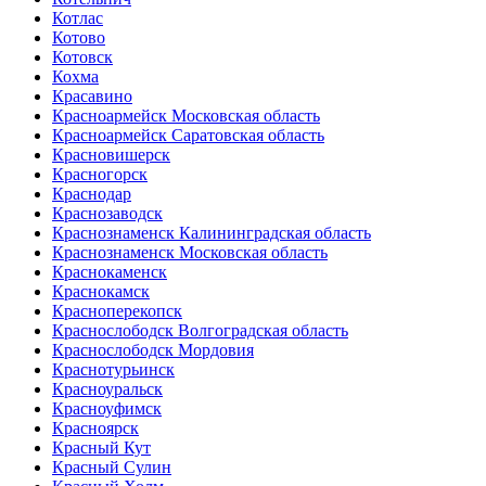
Котлас
Котово
Котовск
Кохма
Красавино
Красноармейск Московская область
Красноармейск Саратовская область
Красновишерск
Красногорск
Краснодар
Краснозаводск
Краснознаменск Калининградская область
Краснознаменск Московская область
Краснокаменск
Краснокамск
Красноперекопск
Краснослободск Волгоградская область
Краснослободск Мордовия
Краснотурьинск
Красноуральск
Красноуфимск
Красноярск
Красный Кут
Красный Сулин