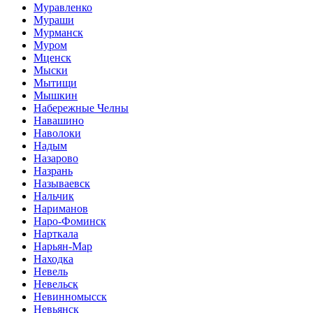
Муравленко
Мураши
Мурманск
Муром
Мценск
Мыски
Мытищи
Мышкин
Набережные Челны
Навашино
Наволоки
Надым
Назарово
Назрань
Называевск
Нальчик
Нариманов
Наро-Фоминск
Нарткала
Нарьян-Мар
Находка
Невель
Невельск
Невинномысск
Невьянск