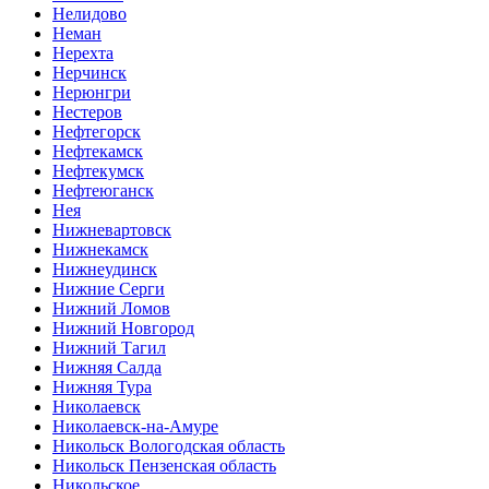
Нелидово
Неман
Нерехта
Нерчинск
Нерюнгри
Нестеров
Нефтегорск
Нефтекамск
Нефтекумск
Нефтеюганск
Нея
Нижневартовск
Нижнекамск
Нижнеудинск
Нижние Серги
Нижний Ломов
Нижний Новгород
Нижний Тагил
Нижняя Салда
Нижняя Тура
Николаевск
Николаевск-на-Амуре
Никольск Вологодская область
Никольск Пензенская область
Никольское