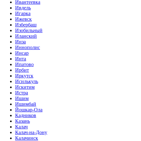
Ивантеевка
Ивдель
Игарка
Ижевск
Избербаш
Изобильный
Иланский
Инза
Иннополис
Инсар
Инта
Ипатово
Ирбит
Иркутск
Исилькуль
Искитим
Истра
Ишим
Ишимбай
Йошкар-Ола
Кадников
Казань
Калач
Калач-на-Дону
Калачинск