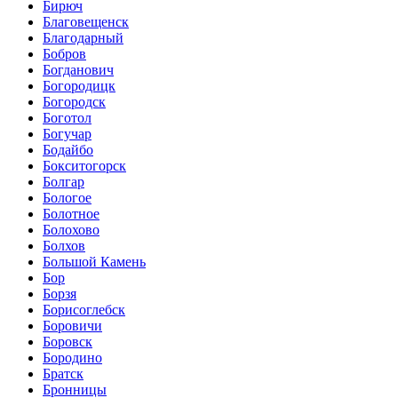
Бирюч
Благовещенск
Благодарный
Бобров
Богданович
Богородицк
Богородск
Боготол
Богучар
Бодайбо
Бокситогорск
Болгар
Бологое
Болотное
Болохово
Болхов
Большой Камень
Бор
Борзя
Борисоглебск
Боровичи
Боровск
Бородино
Братск
Бронницы