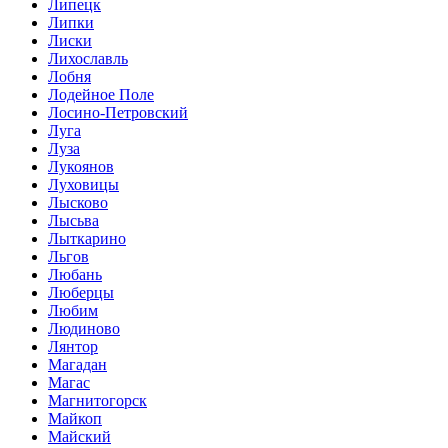
Липецк
Липки
Лиски
Лихославль
Лобня
Лодейное Поле
Лосино-Петровский
Луга
Луза
Лукоянов
Луховицы
Лысково
Лысьва
Лыткарино
Льгов
Любань
Люберцы
Любим
Людиново
Лянтор
Магадан
Магас
Магнитогорск
Майкоп
Майский