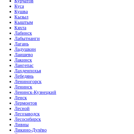
Курчатов
Куса
Кушва
Кызыл
Кыштым
Кяхта
Лабинск
Лабытнанги
Лагань
Ладушкин
Лаишево
Лакинск
Лангепас
Лахденпохья
Лебедянь
Лениногорск
Ленинск
Ленинск-Кузнецкий
Ленск
Лермонтов
Лесной
Лесозаводск
Лесосибирск
Ливны
Ликино-Дулёво