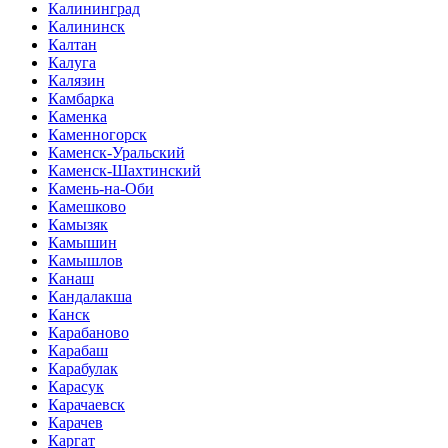
Калининград
Калининск
Калтан
Калуга
Калязин
Камбарка
Каменка
Каменногорск
Каменск-Уральский
Каменск-Шахтинский
Камень-на-Оби
Камешково
Камызяк
Камышин
Камышлов
Канаш
Кандалакша
Канск
Карабаново
Карабаш
Карабулак
Карасук
Карачаевск
Карачев
Каргат