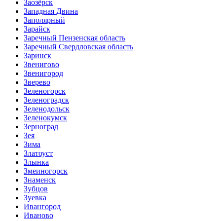
Заозёрск
Западная Двина
Заполярный
Зарайск
Заречный Пензенская область
Заречный Свердловская область
Заринск
Звенигово
Звенигород
Зверево
Зеленогорск
Зеленоградск
Зеленодольск
Зеленокумск
Зерноград
Зея
Зима
Златоуст
Злынка
Змеиногорск
Знаменск
Зубцов
Зуевка
Ивангород
Иваново