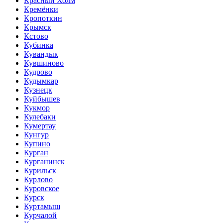
Красный Холм
Кремёнки
Кропоткин
Крымск
Кстово
Кубинка
Кувандык
Кувшиново
Кудрово
Кудымкар
Кузнецк
Куйбышев
Кукмор
Кулебаки
Кумертау
Кунгур
Купино
Курган
Курганинск
Курильск
Курлово
Куровское
Курск
Куртамыш
Курчалой