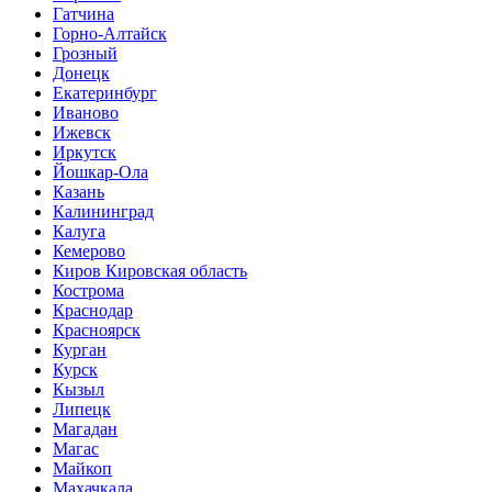
Гатчина
Горно-Алтайск
Грозный
Донецк
Екатеринбург
Иваново
Ижевск
Иркутск
Йошкар-Ола
Казань
Калининград
Калуга
Кемерово
Киров Кировская область
Кострома
Краснодар
Красноярск
Курган
Курск
Кызыл
Липецк
Магадан
Магас
Майкоп
Махачкала