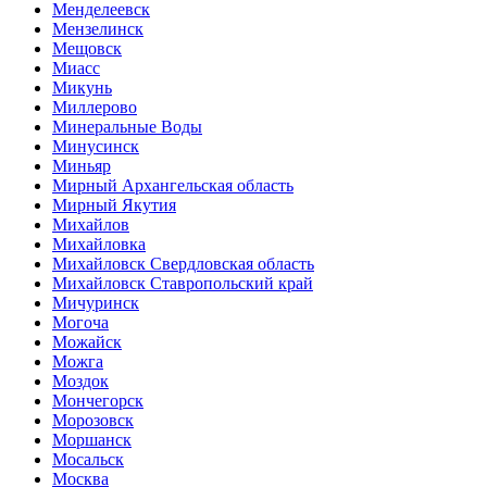
Менделеевск
Мензелинск
Мещовск
Миасс
Микунь
Миллерово
Минеральные Воды
Минусинск
Миньяр
Мирный Архангельская область
Мирный Якутия
Михайлов
Михайловка
Михайловск Свердловская область
Михайловск Ставропольский край
Мичуринск
Могоча
Можайск
Можга
Моздок
Мончегорск
Морозовск
Моршанск
Мосальск
Москва