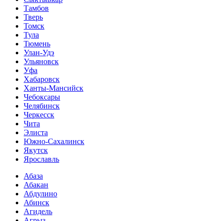
Тамбов
Тверь
Томск
Тула
Тюмень
Улан-Удэ
Ульяновск
Уфа
Хабаровск
Ханты-Мансийск
Чебоксары
Челябинск
Черкесск
Чита
Элиста
Южно-Сахалинск
Якутск
Ярославль
Абаза
Абакан
Абдулино
Абинск
Агидель
Агрыз