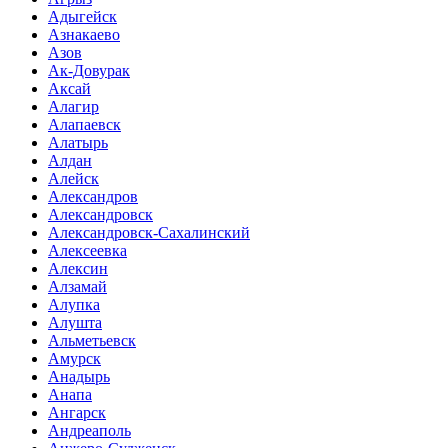
Адыгейск
Азнакаево
Азов
Ак-Довурак
Аксай
Алагир
Алапаевск
Алатырь
Алдан
Алейск
Александров
Александровск
Александровск-Сахалинский
Алексеевка
Алексин
Алзамай
Алупка
Алушта
Альметьевск
Амурск
Анадырь
Анапа
Ангарск
Андреаполь