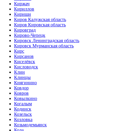
Киржач
Кириллов
Кириши
Киров Калужская область
Киров Кировская область
Кировград
Кирово-Чепецк
Кировск Ленинградская область
Кировск Мурманская область
Кирс
Кирсанов
Киселёвск
Кисловодск
Клин
Клинцы
Княгинино
Ковдор
Ковров
Ковылкино
Когалым
Кодинск
Козельск
Козловка
Козьмодемьянск
Кола