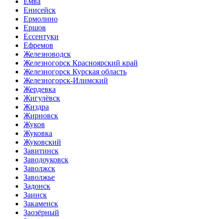
Емва
Енисейск
Ермолино
Ершов
Ессентуки
Ефремов
Железноводск
Железногорск Красноярский край
Железногорск Курская область
Железногорск-Илимский
Жердевка
Жигулёвск
Жиздра
Жирновск
Жуков
Жуковка
Жуковский
Завитинск
Заводоуковск
Заволжск
Заволжье
Задонск
Заинск
Закаменск
Заозёрный