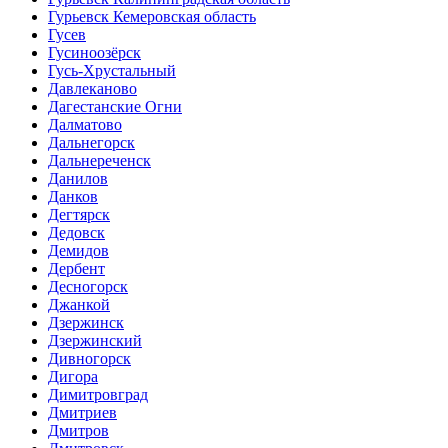
Гурьевск Кемеровская область
Гусев
Гусиноозёрск
Гусь-Хрустальный
Давлеканово
Дагестанские Огни
Далматово
Дальнегорск
Дальнереченск
Данилов
Данков
Дегтярск
Дедовск
Демидов
Дербент
Десногорск
Джанкой
Дзержинск
Дзержинский
Дивногорск
Дигора
Димитровград
Дмитриев
Дмитров