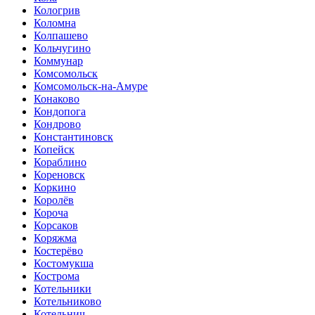
Кологрив
Коломна
Колпашево
Кольчугино
Коммунар
Комсомольск
Комсомольск-на-Амуре
Конаково
Кондопога
Кондрово
Константиновск
Копейск
Кораблино
Кореновск
Коркино
Королёв
Короча
Корсаков
Коряжма
Костерёво
Костомукша
Кострома
Котельники
Котельниково
Котельнич