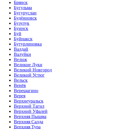
Брянск
Бугульма
Бугуруслан
Будённовск
Бузулук
Буинск
Буй
Буйнакск
Бутурлиновка
Валдай
Валуйки
Велиж
Великие Луки
Великий Новгород
Великий Устюг
Вельск
Венёв
Верещагино
Верея
Верхнеуральск
Верхний Тагил
Верхний Уфалей
Верхняя Пышма
Верхняя Салда
Верхняя Тура