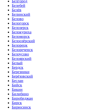
Белгород
Белебей
Белёв
Белинский
Белово
Белогорск
Белозерск
Белокуриха
Беломорск
Белоозёрский
Белорецк
Белореченск
Белоусово
Белоярский
Белый
Бердск
Березники
Берёзовский
Беслан
Бийск
Бикин
Билибино
Биробиджан
Бирск
Бирюсинск