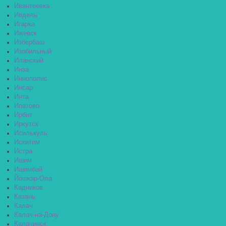
Ивантеевка
Ивдель
Игарка
Ижевск
Избербаш
Изобильный
Иланский
Инза
Иннополис
Инсар
Инта
Ипатово
Ирбит
Иркутск
Исилькуль
Искитим
Истра
Ишим
Ишимбай
Йошкар-Ола
Кадников
Казань
Калач
Калач-на-Дону
Калачинск