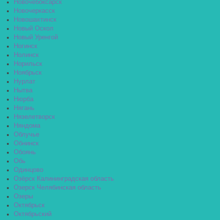
Новочебоксарск
Новочеркасск
Новошахтинск
Новый Оскол
Новый Уренгой
Ногинск
Нолинск
Норильск
Ноябрьск
Нурлат
Нытва
Нюрба
Нягань
Нязелетворск
Няндома
Облучье
Обнинск
Обоянь
Обь
Одинцово
Озёрск Калининградская область
Озерск Челябинская область
Озеры
Октябрьск
Октябрьский