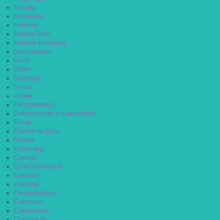
Москва
Мурманск
Нальчик
Нарьян-Мар
Нижний Новгород
Новосибирск
Омск
Орёл
Оренбург
Пенза
Пермь
Петрозаводск
Петропавловск-Камчатский
Псков
Ростов-на-Дону
Рязань
Салехард
Самара
Санкт-Петербург
Саранск
Саратов
Симферополь
Смоленск
Ставрополь
Сыктывкар