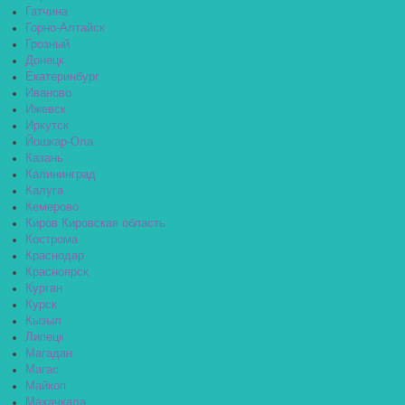
Гатчина
Горно-Алтайск
Грозный
Донецк
Екатеринбург
Иваново
Ижевск
Иркутск
Йошкар-Ола
Казань
Калининград
Калуга
Кемерово
Киров Кировская область
Кострома
Краснодар
Красноярск
Курган
Курск
Кызыл
Липецк
Магадан
Магас
Майкоп
Махачкала