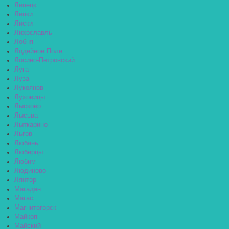
Липецк
Липки
Лиски
Лихославль
Лобня
Лодейное Поле
Лосино-Петровский
Луга
Луза
Лукоянов
Луховицы
Лысково
Лысьва
Лыткарино
Льгов
Любань
Люберцы
Любим
Людиново
Лянтор
Магадан
Магас
Магнитогорск
Майкоп
Майский