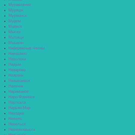
Муравленко
Мураши
Мурманск
Муром
Мценск
Мыски
Мытищи
Мышкин
Набережные Челны
Навашино
Наволоки
Надым
Назарово
Назрань
Называевск
Нальчик
Нариманов
Наро-Фоминск
Нарткала
Нарьян-Мар
Находка
Невель
Невельск
Невинномысск