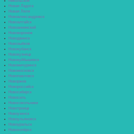
Никольское
Новая Ладога
Новая Ляля
Новоалександровск
Новоалтайск
Новоаннинский
Нововоронеж
Новодвинск
Новозыбков
Новокубанск
Новокузнецк
Новокуйбышевск
Новомичуринск
Новомосковск
Новопавловск
Новоржев
Новороссийск
Новосибирск
Новосиль
Новосокольники
Новотроицк
Новоузенск
Новоульяновск
Новоуральск
Новохопёрск