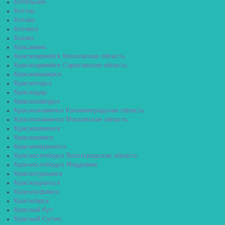
Котельнич
Котлас
Котово
Котовск
Кохма
Красавино
Красноармейск Московская область
Красноармейск Саратовская область
Красновишерск
Красногорск
Краснодар
Краснозаводск
Краснознаменск Калининградская область
Краснознаменск Московская область
Краснокаменск
Краснокамск
Красноперекопск
Краснослободск Волгоградская область
Краснослободск Мордовия
Краснотурьинск
Красноуральск
Красноуфимск
Красноярск
Красный Кут
Красный Сулин