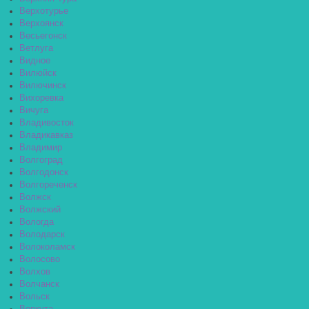
Верхотурье
Верхоянск
Весьегонск
Ветлуга
Видное
Вилюйск
Вилючинск
Вихоревка
Вичуга
Владивосток
Владикавказ
Владимир
Волгоград
Волгодонск
Волгореченск
Волжск
Волжский
Вологда
Володарск
Волоколамск
Волосово
Волхов
Волчанск
Вольск