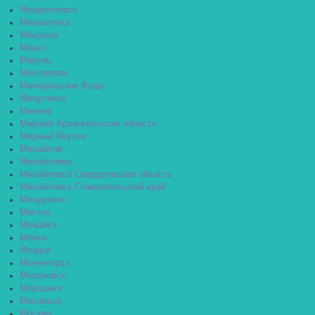
Менделеевск
Мензелинск
Мещовск
Миасс
Микунь
Миллерово
Минеральные Воды
Минусинск
Миньяр
Мирный Архангельская область
Мирный Якутия
Михайлов
Михайловка
Михайловск Свердловская область
Михайловск Ставропольский край
Мичуринск
Могоча
Можайск
Можга
Моздок
Мончегорск
Морозовск
Моршанск
Мосальск
Москва