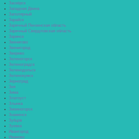
Заозёрск
Западная Двина
Заполярный
Зарайск
Заречный Пензенская область
Заречный Свердловская область
Заринск
Звенигово
Звенигород
Зверево
Зеленогорск
Зеленоградск
Зеленодольск
Зеленокумск
Зерноград
Зея
Зима
Златоуст
Злынка
Змеиногорск
Знаменск
Зубцов
Зуевка
Ивангород
Иваново