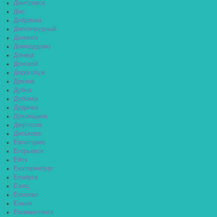
Дмитровск
Дно
Добрянка
Долгопрудный
Долинск
Домодедово
Донецк
Донской
Дорогобуж
Дрезна
Дубна
Дубовка
Дудинка
Духовщина
Дюртюли
Дятьково
Евпатория
Егорьевск
Ейск
Екатеринбург
Елабуга
Елец
Елизово
Ельня
Еманжелинск