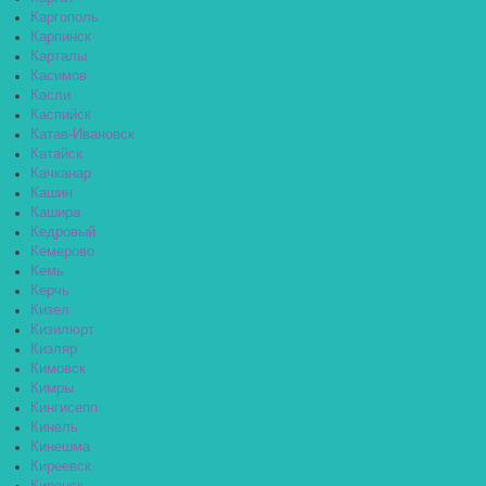
Каргополь
Карпинск
Карталы
Касимов
Касли
Каспийск
Катав-Ивановск
Катайск
Качканар
Кашин
Кашира
Кедровый
Кемерово
Кемь
Керчь
Кизел
Кизилюрт
Кизляр
Кимовск
Кимры
Кингисепп
Кинель
Кинешма
Киреевск