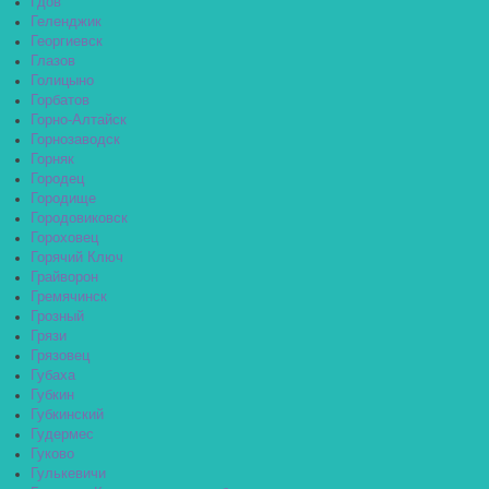
Гдов
Геленджик
Георгиевск
Глазов
Голицыно
Горбатов
Горно-Алтайск
Горнозаводск
Горняк
Городец
Городище
Городовиковск
Гороховец
Горячий Ключ
Грайворон
Гремячинск
Грозный
Грязи
Грязовец
Губаха
Губкин
Губкинский
Гудермес
Гуково
Гулькевичи