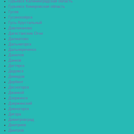
Гурьевск Калининградская область
Гурьевск Кемеровская область
Гусев
Гусиноозёрск
Гусь-Хрустальный
Давлеканово
Дагестанские Огни
Далматово
Дальнегорск
Дальнереченск
Данилов
Данков
Дегтярск
Дедовск
Демидов
Дербент
Десногорск
Джанкой
Дзержинск
Дзержинский
Дивногорск
Дигора
Димитровград
Дмитриев
Дмитров