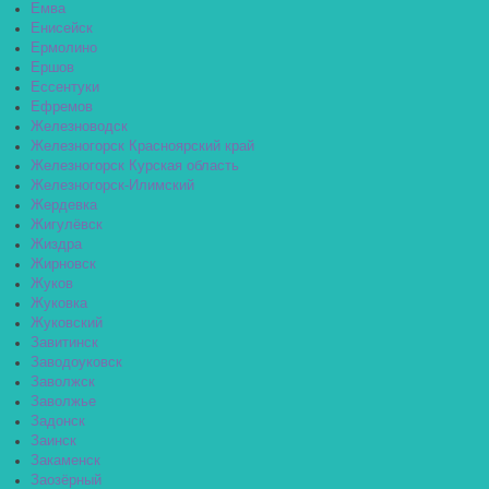
Емва
Енисейск
Ермолино
Ершов
Ессентуки
Ефремов
Железноводск
Железногорск Красноярский край
Железногорск Курская область
Железногорск-Илимский
Жердевка
Жигулёвск
Жиздра
Жирновск
Жуков
Жуковка
Жуковский
Завитинск
Заводоуковск
Заволжск
Заволжье
Задонск
Заинск
Закаменск
Заозёрный