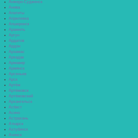
Анжеро-Судженск
Анива
Апатиты
Апрелевка
Апшеронск
Арамиль
Аргун
Ардатов
Ардон
Арзамас
Аркадак
Армавир
Армянск
Арсеньев
Арск
Артём
Артёмовск
Артёмовский
Архангельск
Асбест
Асино
Астрахань
Аткарск
Ахтубинск
Ачинск