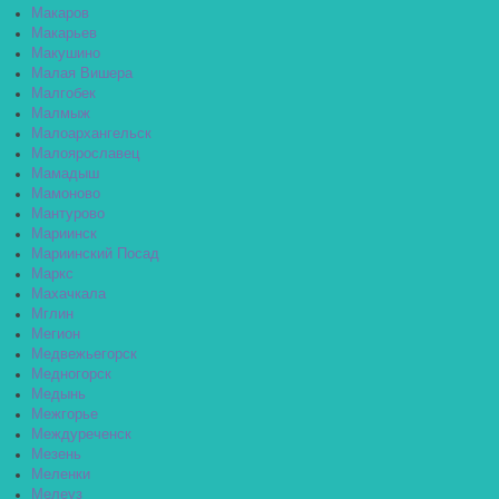
Макаров
Макарьев
Макушино
Малая Вишера
Малгобек
Малмыж
Малоархангельск
Малоярославец
Мамадыш
Мамоново
Мантурово
Мариинск
Мариинский Посад
Маркс
Махачкала
Мглин
Мегион
Медвежьегорск
Медногорск
Медынь
Межгорье
Междуреченск
Мезень
Меленки
Мелеуз