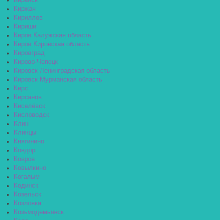
Киренск
Киржач
Кириллов
Кириши
Киров Калужская область
Киров Кировская область
Кировград
Кирово-Чепецк
Кировск Ленинградская область
Кировск Мурманская область
Кирс
Кирсанов
Киселёвск
Кисловодск
Клин
Клинцы
Княгинино
Ковдор
Ковров
Ковылкино
Когалым
Кодинск
Козельск
Козловка
Козьмодемьянск