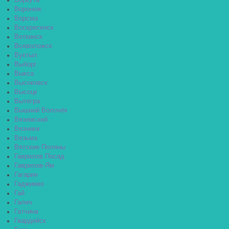
Воркута
Воронеж
Ворсма
Воскресенск
Воткинск
Всеволожск
Вуктыл
Выборг
Выкса
Высоковск
Высоцк
Вытегра
Вышний Волочёк
Вяземский
Вязники
Вязьма
Вятские Поляны
Гаврилов Посад
Гаврилов-Ям
Гагарин
Гаджиево
Гай
Галич
Гатчина
Гвардейск