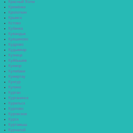
Красный Холм
Кремёнки
Кропоткин
Крымск
Кстово
Кубинка
Кувандык
Кувшиново
Кудрово
Кудымкар
Кузнецк
Куйбышев
Кукмор
Кулебаки
Кумертау
Кунгур
Купино
Курган
Курганинск
Курильск
Курлово
Куровское
Курск
Куртамыш
Курчалой