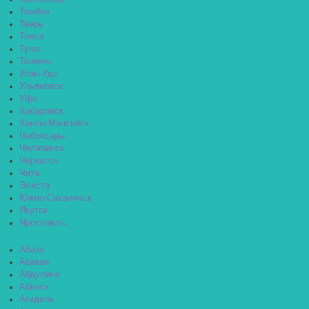
Тамбов
Тверь
Томск
Тула
Тюмень
Улан-Удэ
Ульяновск
Уфа
Хабаровск
Ханты-Мансийск
Чебоксары
Челябинск
Черкесск
Чита
Элиста
Южно-Сахалинск
Якутск
Ярославль
Абаза
Абакан
Абдулино
Абинск
Агидель