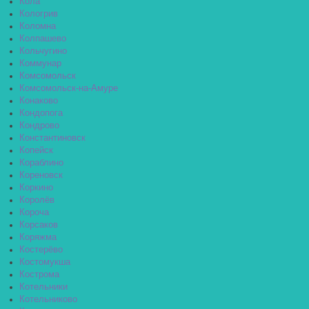
Кола
Кологрив
Коломна
Колпашево
Кольчугино
Коммунар
Комсомольск
Комсомольск-на-Амуре
Конаково
Кондопога
Кондрово
Константиновск
Копейск
Кораблино
Кореновск
Коркино
Королёв
Короча
Корсаков
Коряжма
Костерёво
Костомукша
Кострома
Котельники
Котельниково