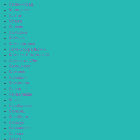
Калининград
Калининск
Калтан
Калуга
Калязин
Камбарка
Каменка
Каменногорск
Каменск-Уральский
Каменск-Шахтинский
Камень-на-Оби
Камешково
Камызяк
Камышин
Камышлов
Канаш
Кандалакша
Канск
Карабаново
Карабаш
Карабулак
Карасук
Карачаевск
Карачев
Каргат