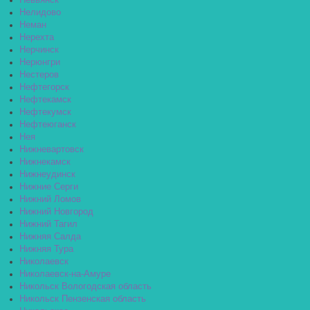
Невьянск
Нелидово
Неман
Нерехта
Нерчинск
Нерюнгри
Нестеров
Нефтегорск
Нефтекамск
Нефтекумск
Нефтеюганск
Нея
Нижневартовск
Нижнекамск
Нижнеудинск
Нижние Серги
Нижний Ломов
Нижний Новгород
Нижний Тагил
Нижняя Салда
Нижняя Тура
Николаевск
Николаевск-на-Амуре
Никольск Вологодская область
Никольск Пензенская область