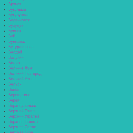
Брянск
Бугульма
Бугуруслан
Будённовск
Бузулук
Буинск
Буй
Буйнакск
Бутурлиновка
Валдай
Валуйки
Велиж
Великие Луки
Великий Новгород
Великий Устюг
Вельск
Венёв
Верещагино
Верея
Верхнеуральск
Верхний Тагил
Верхний Уфалей
Верхняя Пышма
Верхняя Салда
Верхняя Тура