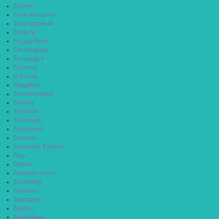
Бирюч
Благовещенск
Благодарный
Бобров
Богданович
Богородицк
Богородск
Боготол
Богучар
Бодайбо
Бокситогорск
Болгар
Бологое
Болотное
Болохово
Болхов
Большой Камень
Бор
Борзя
Борисоглебск
Боровичи
Боровск
Бородино
Братск
Бронницы