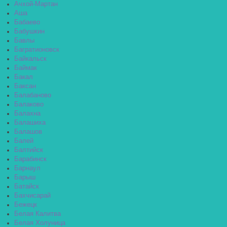
Ачхой-Мартан
Аша
Бабаево
Бабушкин
Бавлы
Багратионовск
Байкальск
Баймак
Бакал
Баксан
Балабаново
Балаково
Балахна
Балашиха
Балашов
Балей
Балтийск
Барабинск
Барнаул
Барыш
Батайск
Бахчисарай
Бежецк
Белая Калитва
Белая Холуница