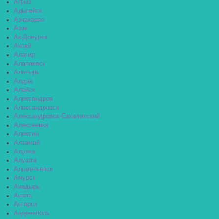
Агрыз
Адыгейск
Азнакаево
Азов
Ак-Довурак
Аксай
Алагир
Алапаевск
Алатырь
Алдан
Алейск
Александров
Александровск
Александровск-Сахалинский
Алексеевка
Алексин
Алзамай
Алупка
Алушта
Альметьевск
Амурск
Анадырь
Анапа
Ангарск
Андреаполь