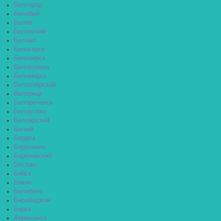
Белгород
Белебей
Белёв
Белинский
Белово
Белогорск
Белозерск
Белокуриха
Беломорск
Белоозёрский
Белорецк
Белореченск
Белоусово
Белоярский
Белый
Бердск
Березники
Берёзовский
Беслан
Бийск
Бикин
Билибино
Биробиджан
Бирск
Бирюсинск