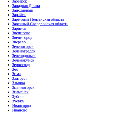
Заозёрск
Западная Двина
Заполярный
Зарайск
Заречный Пензенская область
Заречный Свердловская область
Заринск
Звенигово
Звенигород
Зверево
Зеленогорск
Зеленоградск
Зеленодольск
Зеленокумск
Зерноград
Зея
Зима
Златоуст
Злынка
Змеиногорск
Знаменск
Зубцов
Зуевка
Ивангород
Иваново