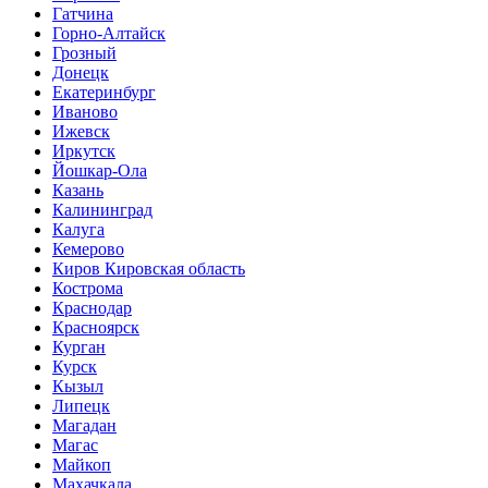
Гатчина
Горно-Алтайск
Грозный
Донецк
Екатеринбург
Иваново
Ижевск
Иркутск
Йошкар-Ола
Казань
Калининград
Калуга
Кемерово
Киров Кировская область
Кострома
Краснодар
Красноярск
Курган
Курск
Кызыл
Липецк
Магадан
Магас
Майкоп
Махачкала