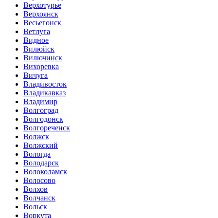
Верхотурье
Верхоянск
Весьегонск
Ветлуга
Видное
Вилюйск
Вилючинск
Вихоревка
Вичуга
Владивосток
Владикавказ
Владимир
Волгоград
Волгодонск
Волгореченск
Волжск
Волжский
Вологда
Володарск
Волоколамск
Волосово
Волхов
Волчанск
Вольск
Воркута