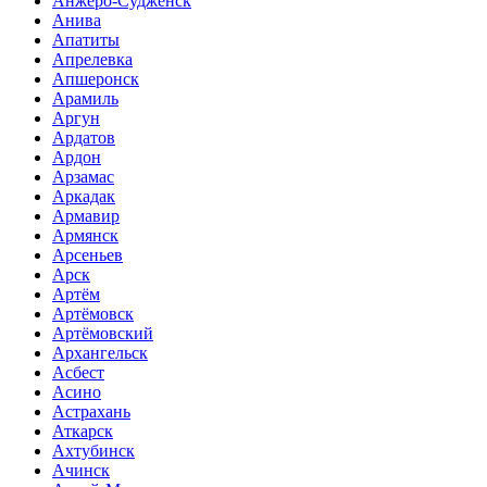
Анжеро-Судженск
Анива
Апатиты
Апрелевка
Апшеронск
Арамиль
Аргун
Ардатов
Ардон
Арзамас
Аркадак
Армавир
Армянск
Арсеньев
Арск
Артём
Артёмовск
Артёмовский
Архангельск
Асбест
Асино
Астрахань
Аткарск
Ахтубинск
Ачинск