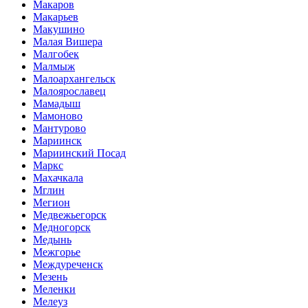
Макаров
Макарьев
Макушино
Малая Вишера
Малгобек
Малмыж
Малоархангельск
Малоярославец
Мамадыш
Мамоново
Мантурово
Мариинск
Мариинский Посад
Маркс
Махачкала
Мглин
Мегион
Медвежьегорск
Медногорск
Медынь
Межгорье
Междуреченск
Мезень
Меленки
Мелеуз