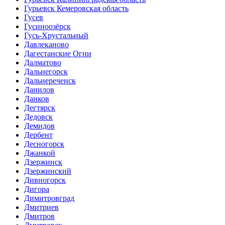
Гурьевск Кемеровская область
Гусев
Гусиноозёрск
Гусь-Хрустальный
Давлеканово
Дагестанские Огни
Далматово
Дальнегорск
Дальнереченск
Данилов
Данков
Дегтярск
Дедовск
Демидов
Дербент
Десногорск
Джанкой
Дзержинск
Дзержинский
Дивногорск
Дигора
Димитровград
Дмитриев
Дмитров