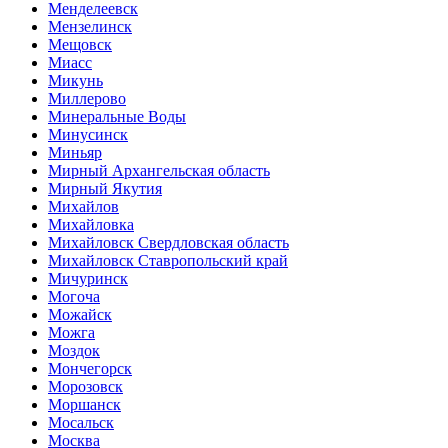
Менделеевск
Мензелинск
Мещовск
Миасс
Микунь
Миллерово
Минеральные Воды
Минусинск
Миньяр
Мирный Архангельская область
Мирный Якутия
Михайлов
Михайловка
Михайловск Свердловская область
Михайловск Ставропольский край
Мичуринск
Могоча
Можайск
Можга
Моздок
Мончегорск
Морозовск
Моршанск
Мосальск
Москва