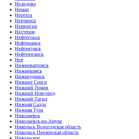
Нелидово
Неман
Нерехта
Нерчинск
Нерюнгри
Нестеров
Нефтегорск
Нефтекамск
Нефтекумск
Нефтеюганск
Нея
Нижневартовск
Нижнекамск
Нижнеудинск
Нижние Серги
Нижний Ломов
Нижний Новгород
Нижний Тагил
Нижняя Салда
Нижняя Тура
Николаевск
Николаевск-на-Амуре
Никольск Вологодская область
Никольск Пензенская область
Никольское