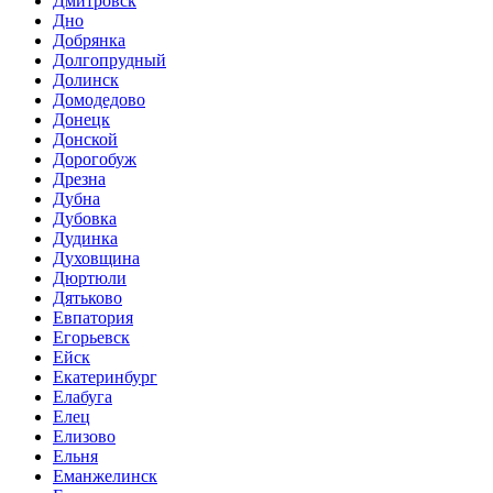
Дмитровск
Дно
Добрянка
Долгопрудный
Долинск
Домодедово
Донецк
Донской
Дорогобуж
Дрезна
Дубна
Дубовка
Дудинка
Духовщина
Дюртюли
Дятьково
Евпатория
Егорьевск
Ейск
Екатеринбург
Елабуга
Елец
Елизово
Ельня
Еманжелинск