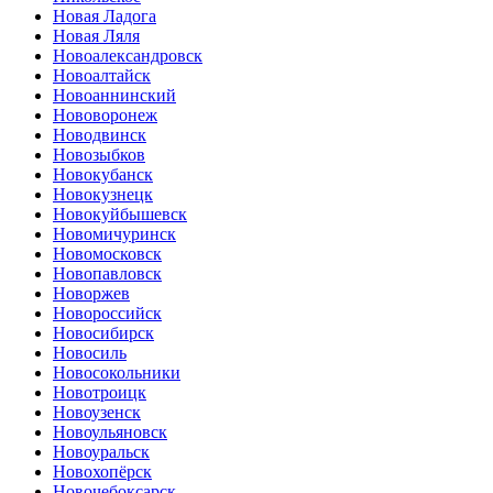
Новая Ладога
Новая Ляля
Новоалександровск
Новоалтайск
Новоаннинский
Нововоронеж
Новодвинск
Новозыбков
Новокубанск
Новокузнецк
Новокуйбышевск
Новомичуринск
Новомосковск
Новопавловск
Новоржев
Новороссийск
Новосибирск
Новосиль
Новосокольники
Новотроицк
Новоузенск
Новоульяновск
Новоуральск
Новохопёрск
Новочебоксарск