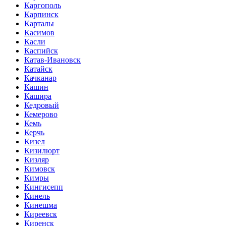
Каргополь
Карпинск
Карталы
Касимов
Касли
Каспийск
Катав-Ивановск
Катайск
Качканар
Кашин
Кашира
Кедровый
Кемерово
Кемь
Керчь
Кизел
Кизилюрт
Кизляр
Кимовск
Кимры
Кингисепп
Кинель
Кинешма
Киреевск
Киренск