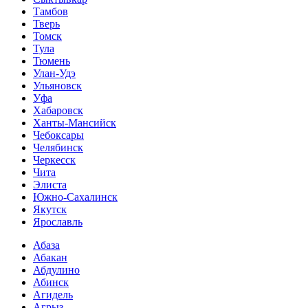
Тамбов
Тверь
Томск
Тула
Тюмень
Улан-Удэ
Ульяновск
Уфа
Хабаровск
Ханты-Мансийск
Чебоксары
Челябинск
Черкесск
Чита
Элиста
Южно-Сахалинск
Якутск
Ярославль
Абаза
Абакан
Абдулино
Абинск
Агидель
Агрыз