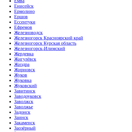
Емва
Енисейск
Ермолино
Ершов
Ессентуки
Ефремов
Железноводск
Железногорск Красноярский край
Железногорск Курская область
Железногорск-Илимский
Жердевка
Жигулёвск
Жиздра
Жирновск
Жуков
Жуковка
Жуковский
Завитинск
Заводоуковск
Заволжск
Заволжье
Задонск
Заинск
Закаменск
Заозёрный