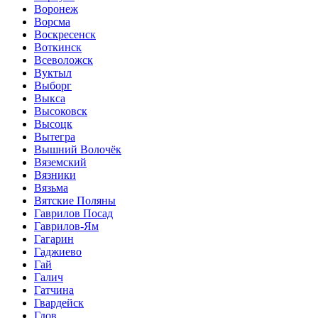
Воронеж
Ворсма
Воскресенск
Воткинск
Всеволожск
Вуктыл
Выборг
Выкса
Высоковск
Высоцк
Вытегра
Вышний Волочёк
Вяземский
Вязники
Вязьма
Вятские Поляны
Гаврилов Посад
Гаврилов-Ям
Гагарин
Гаджиево
Гай
Галич
Гатчина
Гвардейск
Гдов