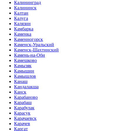
Калининград
Калининск
Калтан
Калуга
Калязин
Камбарка
Каменка
Каменногорск
Каменск-Уральский
Каменск-Шахтинский
Камень-на-Оби
Камешково
Камызяк
Камышин
Камышлов
Канаш
Кандалакша
Канск
Карабаново
Карабаш
Карабулак
Карасук
Карачаевск
Карачев
Каргат