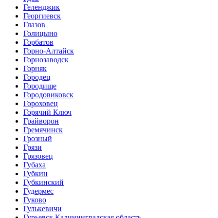
Геленджик
Георгиевск
Глазов
Голицыно
Горбатов
Горно-Алтайск
Горнозаводск
Горняк
Городец
Городище
Городовиковск
Гороховец
Горячий Ключ
Грайворон
Гремячинск
Грозный
Грязи
Грязовец
Губаха
Губкин
Губкинский
Гудермес
Гуково
Гулькевичи
Гурьевск Калининградская область