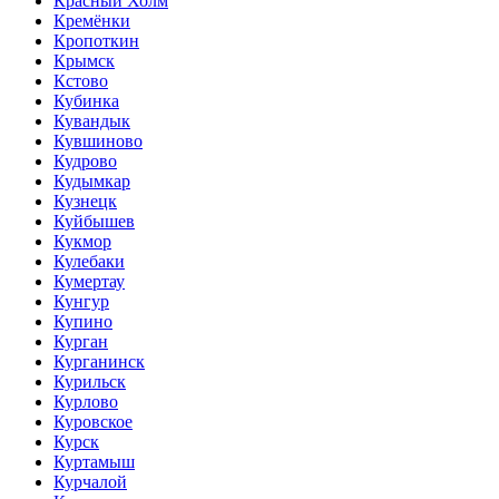
Красный Холм
Кремёнки
Кропоткин
Крымск
Кстово
Кубинка
Кувандык
Кувшиново
Кудрово
Кудымкар
Кузнецк
Куйбышев
Кукмор
Кулебаки
Кумертау
Кунгур
Купино
Курган
Курганинск
Курильск
Курлово
Куровское
Курск
Куртамыш
Курчалой