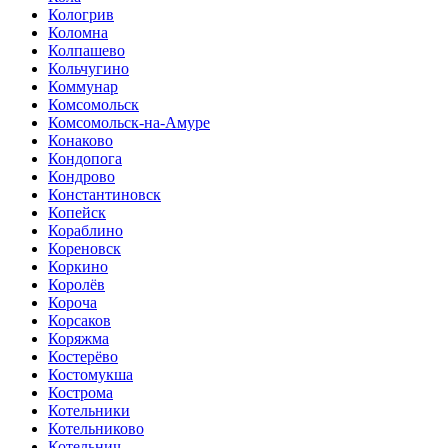
Кологрив
Коломна
Колпашево
Кольчугино
Коммунар
Комсомольск
Комсомольск-на-Амуре
Конаково
Кондопога
Кондрово
Константиновск
Копейск
Кораблино
Кореновск
Коркино
Королёв
Короча
Корсаков
Коряжма
Костерёво
Костомукша
Кострома
Котельники
Котельниково
Котельнич