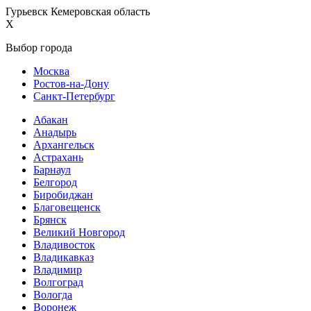
Гурьевск Кемеровская область
X
Выбор города
Москва
Ростов-на-Дону
Санкт-Петербург
Абакан
Анадырь
Архангельск
Астрахань
Барнаул
Белгород
Биробиджан
Благовещенск
Брянск
Великий Новгород
Владивосток
Владикавказ
Владимир
Волгоград
Вологда
Воронеж