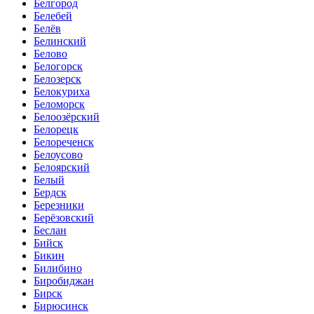
Белгород
Белебей
Белёв
Белинский
Белово
Белогорск
Белозерск
Белокуриха
Беломорск
Белоозёрский
Белорецк
Белореченск
Белоусово
Белоярский
Белый
Бердск
Березники
Берёзовский
Беслан
Бийск
Бикин
Билибино
Биробиджан
Бирск
Бирюсинск