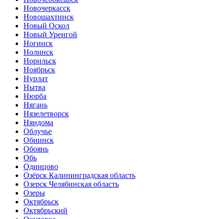
Новочеркасск
Новошахтинск
Новый Оскол
Новый Уренгой
Ногинск
Нолинск
Норильск
Ноябрьск
Нурлат
Нытва
Нюрба
Нягань
Нязелетворск
Няндома
Облучье
Обнинск
Обоянь
Обь
Одинцово
Озёрск Калининградская область
Озерск Челябинская область
Озеры
Октябрьск
Октябрьский