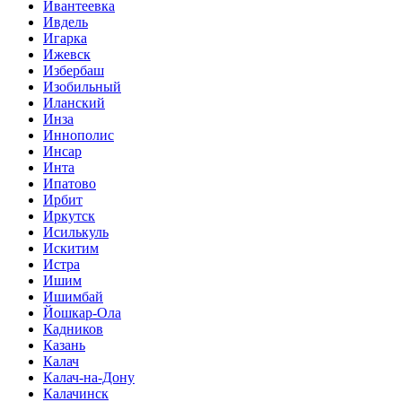
Ивантеевка
Ивдель
Игарка
Ижевск
Избербаш
Изобильный
Иланский
Инза
Иннополис
Инсар
Инта
Ипатово
Ирбит
Иркутск
Исилькуль
Искитим
Истра
Ишим
Ишимбай
Йошкар-Ола
Кадников
Казань
Калач
Калач-на-Дону
Калачинск