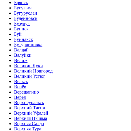
Брянск
Бугульма
Бугуруслан
Будённовск
Бузулук
Буинск
Буй
Буйнакск
Бутурлиновка
Валдай
Валуйки
Велиж
Великие Луки
Великий Новгород
Великий Устюг
Вельск
Венёв
Верещагино
Верея
Верхнеуральск
Верхний Тагил
Верхний Уфалей
Верхняя Пышма
Верхняя Салда
Верхняя Тура