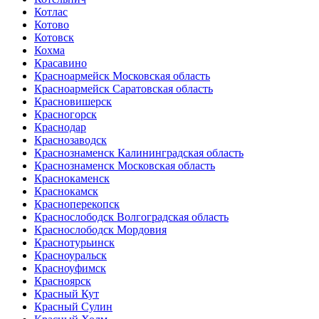
Котлас
Котово
Котовск
Кохма
Красавино
Красноармейск Московская область
Красноармейск Саратовская область
Красновишерск
Красногорск
Краснодар
Краснозаводск
Краснознаменск Калининградская область
Краснознаменск Московская область
Краснокаменск
Краснокамск
Красноперекопск
Краснослободск Волгоградская область
Краснослободск Мордовия
Краснотурьинск
Красноуральск
Красноуфимск
Красноярск
Красный Кут
Красный Сулин