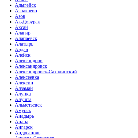
Адыгейск
Азнакаево
Азов
Ак-Довурак
Аксай
Алагир
Алапаевск
Алатырь
Алдан
Алейск
Александров
Александровск
Александровск-Сахалинский
Алексеевка
Алексин
Алзамай
Алупка
Алушта
Альметьевск
Амурск
Анадырь
Анапа
Ангарск
Андреаполь