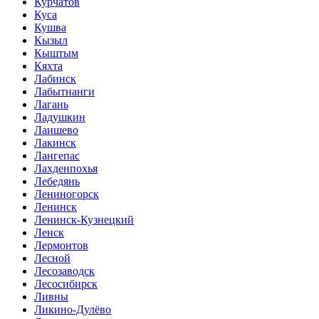
Курчатов
Куса
Кушва
Кызыл
Кыштым
Кяхта
Лабинск
Лабытнанги
Лагань
Ладушкин
Лаишево
Лакинск
Лангепас
Лахденпохья
Лебедянь
Лениногорск
Ленинск
Ленинск-Кузнецкий
Ленск
Лермонтов
Лесной
Лесозаводск
Лесосибирск
Ливны
Ликино-Дулёво