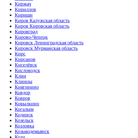
Киржач
Кириллов
Кириши
Киров Калужская область
Киров Кировская область
Кировград
Кирово-Чепецк
Кировск Ленинградская область
Кировск Мурманская область
Кирс
Кирсанов
Киселёвск
Кисловодск
Клин
Клинцы
Княгинино
Ковдор
Ковров
Ковылкино
Когалым
Кодинск
Козельск
Козловка
Козьмодемьянск
Кола