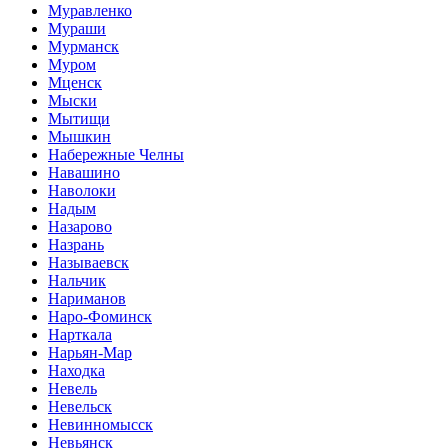
Муравленко
Мураши
Мурманск
Муром
Мценск
Мыски
Мытищи
Мышкин
Набережные Челны
Навашино
Наволоки
Надым
Назарово
Назрань
Называевск
Нальчик
Нариманов
Наро-Фоминск
Нарткала
Нарьян-Мар
Находка
Невель
Невельск
Невинномысск
Невьянск