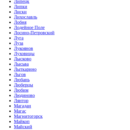
Липецк
Липки
Лиски
Лихославль
Лобня
Лодейное Поле
Лосино-Петровский
Луга
Луза
Лукоянов
Луховицы
Лысково
Лысьва
Лыткарино
Льгов
Любань
Люберцы
Любим
Людиново
Лянтор
Магадан
Магас
Магнитогорск
Майкоп
Майский