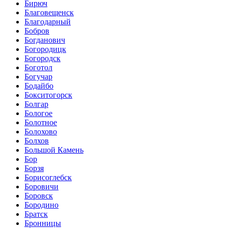
Бирюч
Благовещенск
Благодарный
Бобров
Богданович
Богородицк
Богородск
Боготол
Богучар
Бодайбо
Бокситогорск
Болгар
Бологое
Болотное
Болохово
Болхов
Большой Камень
Бор
Борзя
Борисоглебск
Боровичи
Боровск
Бородино
Братск
Бронницы