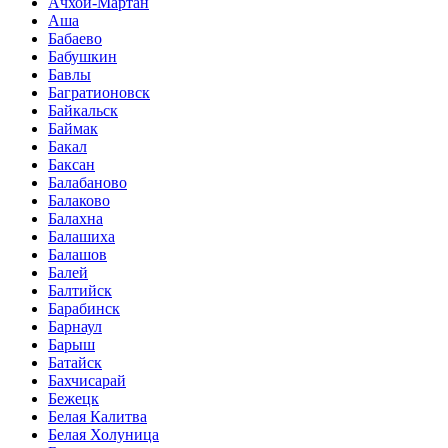
Ачхой-Мартан
Аша
Бабаево
Бабушкин
Бавлы
Багратионовск
Байкальск
Баймак
Бакал
Баксан
Балабаново
Балаково
Балахна
Балашиха
Балашов
Балей
Балтийск
Барабинск
Барнаул
Барыш
Батайск
Бахчисарай
Бежецк
Белая Калитва
Белая Холуница