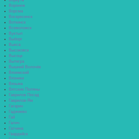
Воркута
Воронеж
Ворсма
Воскресенск
Воткинск
Всеволожск
Вуктыл
Выборг
Выкса
Высоковск
Высоцк
Вытегра
Вышний Волочёк
Вяземский
Вязники
Вязьма
Вятские Поляны
Гаврилов Посад
Гаврилов-Ям
Гагарин
Гаджиево
Гай
Галич
Гатчина
Гвардейск