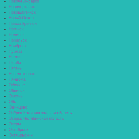
Новочебоксарск
Новочеркасск
Новошахтинск
Новый Оскол
Новый Уренгой
Ногинск
Нолинск
Норильск
Ноябрьск
Нурлат
Нытва
Нюрба
Нягань
Нязелетворск
Няндома
Облучье
Обнинск
Обоянь
Обь
Одинцово
Озёрск Калининградская область
Озерск Челябинская область
Озеры
Октябрьск
Октябрьский