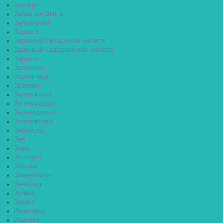
Заозёрск
Западная Двина
Заполярный
Зарайск
Заречный Пензенская область
Заречный Свердловская область
Заринск
Звенигово
Звенигород
Зверево
Зеленогорск
Зеленоградск
Зеленодольск
Зеленокумск
Зерноград
Зея
Зима
Златоуст
Злынка
Змеиногорск
Знаменск
Зубцов
Зуевка
Ивангород
Иваново