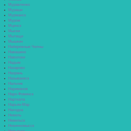
Муравленко
Мураши
Мурманск
Муром
Мценск
Мыски
Мытищи
Мышкин
Набережные Челны
Навашино
Наволоки
Надым
Назарово
Назрань
Называевск
Нальчик
Нариманов
Наро-Фоминск
Нарткала
Нарьян-Мар
Находка
Невель
Невельск
Невинномысск