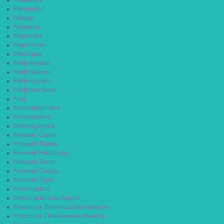
Невьянск
Нелидово
Неман
Нерехта
Нерчинск
Нерюнгри
Нестеров
Нефтегорск
Нефтекамск
Нефтекумск
Нефтеюганск
Нея
Нижневартовск
Нижнекамск
Нижнеудинск
Нижние Серги
Нижний Ломов
Нижний Новгород
Нижний Тагил
Нижняя Салда
Нижняя Тура
Николаевск
Николаевск-на-Амуре
Никольск Вологодская область
Никольск Пензенская область