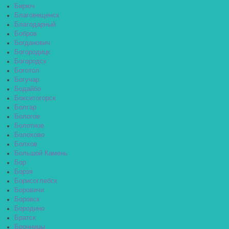
Бирюч
Благовещенск
Благодарный
Бобров
Богданович
Богородицк
Богородск
Боготол
Богучар
Бодайбо
Бокситогорск
Болгар
Бологое
Болотное
Болохово
Болхов
Большой Камень
Бор
Борзя
Борисоглебск
Боровичи
Боровск
Бородино
Братск
Бронницы