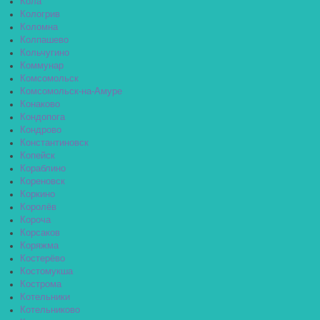
Кола
Кологрив
Коломна
Колпашево
Кольчугино
Коммунар
Комсомольск
Комсомольск-на-Амуре
Конаково
Кондопога
Кондрово
Константиновск
Копейск
Кораблино
Кореновск
Коркино
Королёв
Короча
Корсаков
Коряжма
Костерёво
Костомукша
Кострома
Котельники
Котельниково