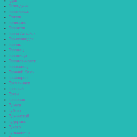
Гдов
Геленджик
Георгиевск
Глазов
Голицыно
Горбатов
Горно-Алтайск
Горнозаводск
Горняк
Городец
Городище
Городовиковск
Гороховец
Горячий Ключ
Грайворон
Гремячинск
Грозный
Грязи
Грязовец
Губаха
Губкин
Губкинский
Гудермес
Гуково
Гулькевичи