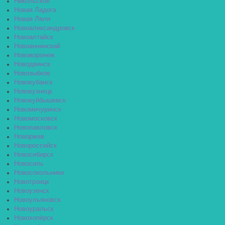
Никольское
Новая Ладога
Новая Ляля
Новоалександровск
Новоалтайск
Новоаннинский
Нововоронеж
Новодвинск
Новозыбков
Новокубанск
Новокузнецк
Новокуйбышевск
Новомичуринск
Новомосковск
Новопавловск
Новоржев
Новороссийск
Новосибирск
Новосиль
Новосокольники
Новотроицк
Новоузенск
Новоульяновск
Новоуральск
Новохопёрск