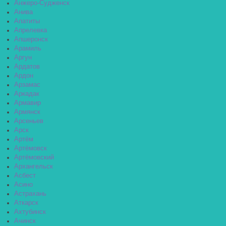
Анжеро-Судженск
Анива
Апатиты
Апрелевка
Апшеронск
Арамиль
Аргун
Ардатов
Ардон
Арзамас
Аркадак
Армавир
Армянск
Арсеньев
Арск
Артём
Артёмовск
Артёмовский
Архангельск
Асбест
Асино
Астрахань
Аткарск
Ахтубинск
Ачинск