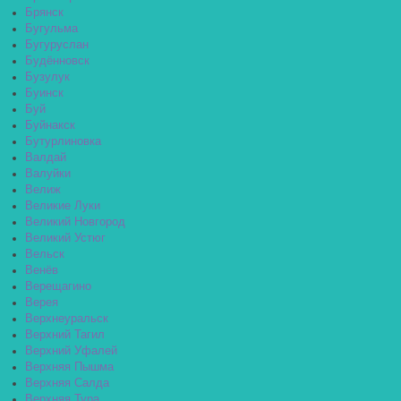
Брянск
Бугульма
Бугуруслан
Будённовск
Бузулук
Буинск
Буй
Буйнакск
Бутурлиновка
Валдай
Валуйки
Велиж
Великие Луки
Великий Новгород
Великий Устюг
Вельск
Венёв
Верещагино
Верея
Верхнеуральск
Верхний Тагил
Верхний Уфалей
Верхняя Пышма
Верхняя Салда
Верхняя Тура