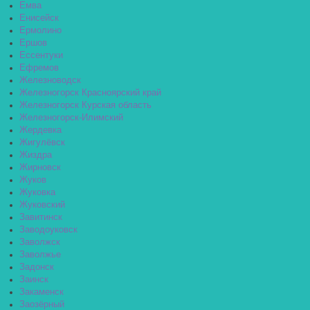
Емва
Енисейск
Ермолино
Ершов
Ессентуки
Ефремов
Железноводск
Железногорск Красноярский край
Железногорск Курская область
Железногорск-Илимский
Жердевка
Жигулёвск
Жиздра
Жирновск
Жуков
Жуковка
Жуковский
Завитинск
Заводоуковск
Заволжск
Заволжье
Задонск
Заинск
Закаменск
Заозёрный