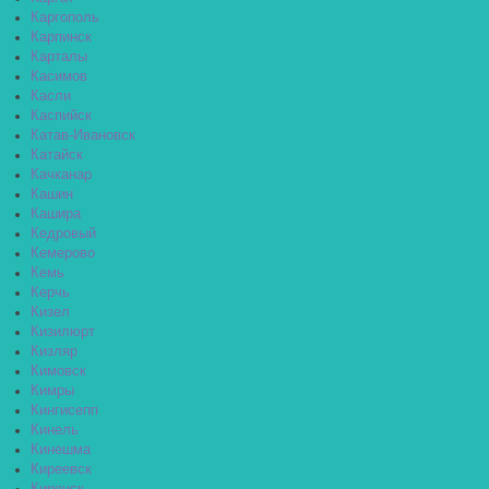
Каргополь
Карпинск
Карталы
Касимов
Касли
Каспийск
Катав-Ивановск
Катайск
Качканар
Кашин
Кашира
Кедровый
Кемерово
Кемь
Керчь
Кизел
Кизилюрт
Кизляр
Кимовск
Кимры
Кингисепп
Кинель
Кинешма
Киреевск