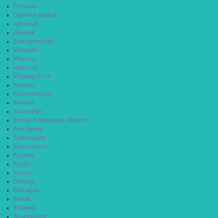
Гатчина
Горно-Алтайск
Грозный
Донецк
Екатеринбург
Иваново
Ижевск
Иркутск
Йошкар-Ола
Казань
Калининград
Калуга
Кемерово
Киров Кировская область
Кострома
Краснодар
Красноярск
Курган
Курск
Кызыл
Липецк
Магадан
Магас
Майкоп
Махачкала