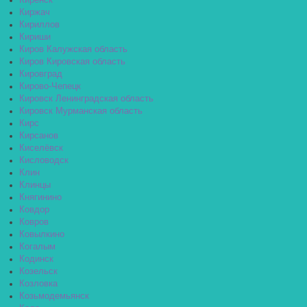
Киренск
Киржач
Кириллов
Кириши
Киров Калужская область
Киров Кировская область
Кировград
Кирово-Чепецк
Кировск Ленинградская область
Кировск Мурманская область
Кирс
Кирсанов
Киселёвск
Кисловодск
Клин
Клинцы
Княгинино
Ковдор
Ковров
Ковылкино
Когалым
Кодинск
Козельск
Козловка
Козьмодемьянск