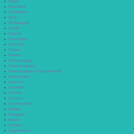
Агрыз
Адыгейск
Азнакаево
Азов
Ак-Довурак
Аксай
Алагир
Алапаевск
Алатырь
Алдан
Алейск
Александров
Александровск
Александровск-Сахалинский
Алексеевка
Алексин
Алзамай
Алупка
Алушта
Альметьевск
Амурск
Анадырь
Анапа
Ангарск
Андреаполь