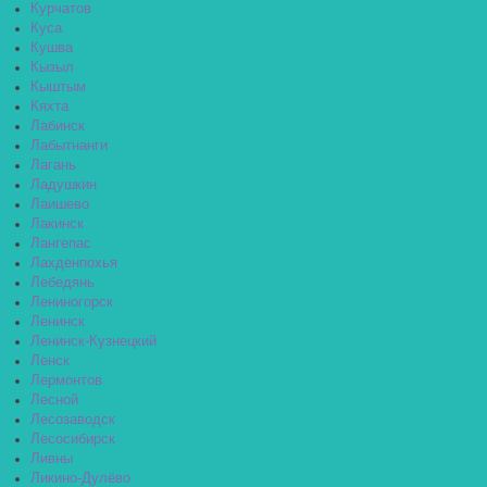
Курчатов
Куса
Кушва
Кызыл
Кыштым
Кяхта
Лабинск
Лабытнанги
Лагань
Ладушкин
Лаишево
Лакинск
Лангепас
Лахденпохья
Лебедянь
Лениногорск
Ленинск
Ленинск-Кузнецкий
Ленск
Лермонтов
Лесной
Лесозаводск
Лесосибирск
Ливны
Ликино-Дулёво