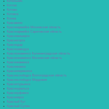
Котельнич
Котлас
Котово
Котовск
Кохма
Красавино
Красноармейск Московская область
Красноармейск Саратовская область
Красновишерск
Красногорск
Краснодар
Краснозаводск
Краснознаменск Калининградская область
Краснознаменск Московская область
Краснокаменск
Краснокамск
Красноперекопск
Краснослободск Волгоградская область
Краснослободск Мордовия
Краснотурьинск
Красноуральск
Красноуфимск
Красноярск
Красный Кут
Красный Сулин