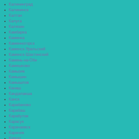
Калининград
Калининск
Калтан
Калуга
Калязин
Камбарка
Каменка
Каменногорск
Каменск-Уральский
Каменск-Шахтинский
Камень-на-Оби
Камешково
Камызяк
Камышин
Камышлов
Канаш
Кандалакша
Канск
Карабаново
Карабаш
Карабулак
Карасук
Карачаевск
Карачев
Каргат