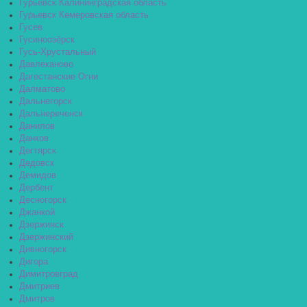
Гурьевск Калининградская область
Гурьевск Кемеровская область
Гусев
Гусиноозёрск
Гусь-Хрустальный
Давлеканово
Дагестанские Огни
Далматово
Дальнегорск
Дальнереченск
Данилов
Данков
Дегтярск
Дедовск
Демидов
Дербент
Десногорск
Джанкой
Дзержинск
Дзержинский
Дивногорск
Дигора
Димитровград
Дмитриев
Дмитров