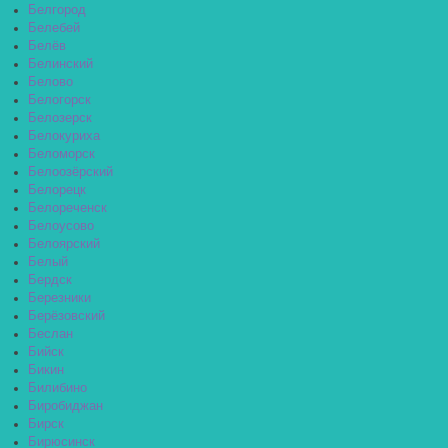
Белгород
Белебей
Белёв
Белинский
Белово
Белогорск
Белозерск
Белокуриха
Беломорск
Белоозёрский
Белорецк
Белореченск
Белоусово
Белоярский
Белый
Бердск
Березники
Берёзовский
Беслан
Бийск
Бикин
Билибино
Биробиджан
Бирск
Бирюсинск