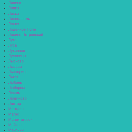
Липецк
Липки
Лиски
Лихославль
Лобня
Лодейное Поле
Лосино-Петровский
Луга
Луза
Лукоянов
Луховицы
Лысково
Лысьва
Лыткарино
Льгов
Любань
Люберцы
Любим
Людиново
Лянтор
Магадан
Магас
Магнитогорск
Майкоп
Майский