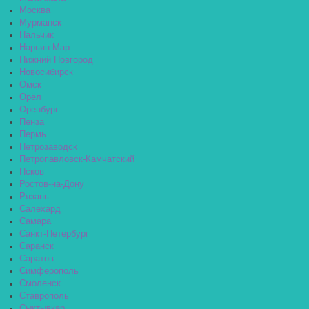
Москва
Мурманск
Нальчик
Нарьян-Мар
Нижний Новгород
Новосибирск
Омск
Орёл
Оренбург
Пенза
Пермь
Петрозаводск
Петропавловск-Камчатский
Псков
Ростов-на-Дону
Рязань
Салехард
Самара
Санкт-Петербург
Саранск
Саратов
Симферополь
Смоленск
Ставрополь
Сыктывкар