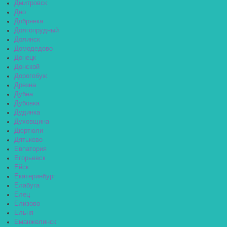
Дмитровск
Дно
Добрянка
Долгопрудный
Долинск
Домодедово
Донецк
Донской
Дорогобуж
Дрезна
Дубна
Дубовка
Дудинка
Духовщина
Дюртюли
Дятьково
Евпатория
Егорьевск
Ейск
Екатеринбург
Елабуга
Елец
Елизово
Ельня
Еманжелинск