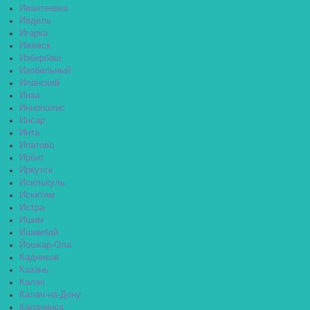
Ивантеевка
Ивдель
Игарка
Ижевск
Избербаш
Изобильный
Иланский
Инза
Иннополис
Инсар
Инта
Ипатово
Ирбит
Иркутск
Исилькуль
Искитим
Истра
Ишим
Ишимбай
Йошкар-Ола
Кадников
Казань
Калач
Калач-на-Дону
Калачинск