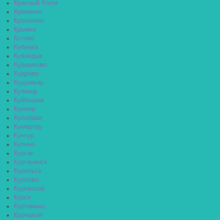
Красный Холм
Кремёнки
Кропоткин
Крымск
Кстово
Кубинка
Кувандык
Кувшиново
Кудрово
Кудымкар
Кузнецк
Куйбышев
Кукмор
Кулебаки
Кумертау
Кунгур
Купино
Курган
Курганинск
Курильск
Курлово
Куровское
Курск
Куртамыш
Курчалой