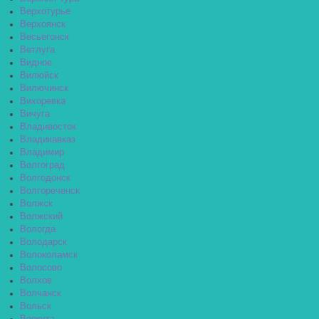
Верхотурье
Верхоянск
Весьегонск
Ветлуга
Видное
Вилюйск
Вилючинск
Вихоревка
Вичуга
Владивосток
Владикавказ
Владимир
Волгоград
Волгодонск
Волгореченск
Волжск
Волжский
Вологда
Володарск
Волоколамск
Волосово
Волхов
Волчанск
Вольск