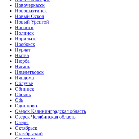
Новочеркасск
Новошахтинск
Новый Оскол
Новый Уренгой
Ногинск
Нолинск
Норильск
Ноябрьск
Нурлат
Нытва
Нюрба
Нягань
Нязелетворск
Няндома
Облучье
Обнинск
Обоянь
Обь
Одинцово
Озёрск Калининградская область
Озерск Челябинская область
Озеры
Октябрьск
Октябрьский