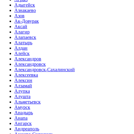
Адыгейск
Азнакаево
Азов
Ак-Довурак
Аксай
Алагир
Алапаевск
Алатырь
Алдан
Алейск
Александров
Александровск
Александровск-Сахалинский
Алексеевка
Алексин
Алзамай
Алупка
Алушта
Альметьевск
Амурск
Анадырь
Анапа
Ангарск
Андреаполь