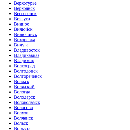
Верхотурье
Верхоянск
Весьегонск
Ветлуга
Видное
Вилюйск
Вилючинск
Вихоревка
Вичуга
Владивосток
Владикавказ
Владимир
Волгоград
Волгодонск
Волгореченск
Волжск
Волжский
Вологда
Володарск
Волоколамск
Волосово
Волхов
Волчанск
Вольск
Воркута