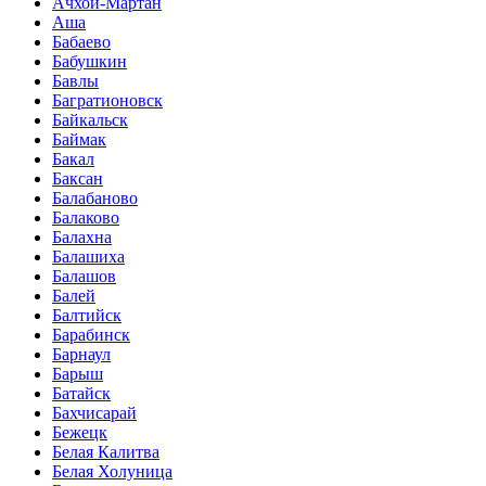
Ачхой-Мартан
Аша
Бабаево
Бабушкин
Бавлы
Багратионовск
Байкальск
Баймак
Бакал
Баксан
Балабаново
Балаково
Балахна
Балашиха
Балашов
Балей
Балтийск
Барабинск
Барнаул
Барыш
Батайск
Бахчисарай
Бежецк
Белая Калитва
Белая Холуница