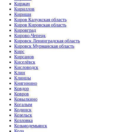
Киржач
Кириллов
Кириши
Киров Калужская область
Киров Кировская область
Кировград
Кирово-Чепецк
Кировск Ленинградская область
Кировск Мурманская область
Кирс
Кирсанов
Киселёвск
Кисловодск
Клин
Клинцы
Княгинино
Ковдор
Ковров
Ковылкино
Когалым
Кодинск
Козельск
Козловка
Козьмодемьянск
Кола