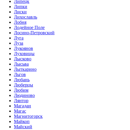
Липецк
Липки
Лиски
Лихославль
Лобня
Лодейное Поле
Лосино-Петровский
Луга
Луза
Лукоянов
Луховицы
Лысково
Лысьва
Лыткарино
Льгов
Любань
Люберцы
Любим
Людиново
Лянтор
Магадан
Магас
Магнитогорск
Майкоп
Майский