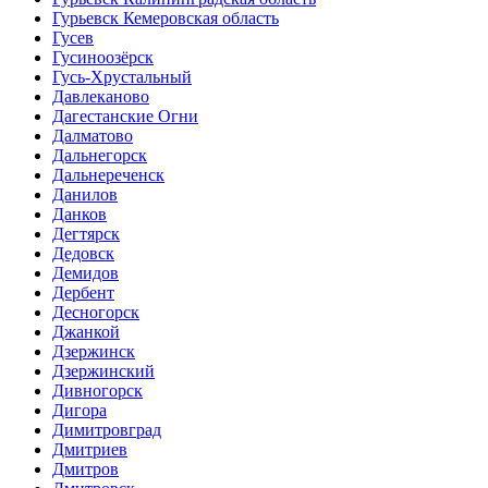
Гурьевск Кемеровская область
Гусев
Гусиноозёрск
Гусь-Хрустальный
Давлеканово
Дагестанские Огни
Далматово
Дальнегорск
Дальнереченск
Данилов
Данков
Дегтярск
Дедовск
Демидов
Дербент
Десногорск
Джанкой
Дзержинск
Дзержинский
Дивногорск
Дигора
Димитровград
Дмитриев
Дмитров