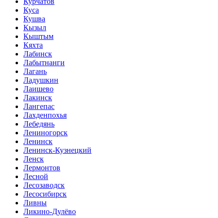
Курчатов
Куса
Кушва
Кызыл
Кыштым
Кяхта
Лабинск
Лабытнанги
Лагань
Ладушкин
Лаишево
Лакинск
Лангепас
Лахденпохья
Лебедянь
Лениногорск
Ленинск
Ленинск-Кузнецкий
Ленск
Лермонтов
Лесной
Лесозаводск
Лесосибирск
Ливны
Ликино-Дулёво