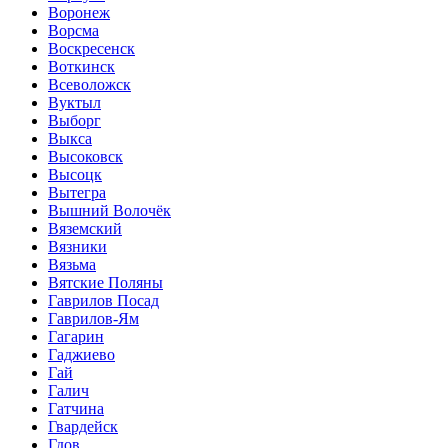
Воронеж
Ворсма
Воскресенск
Воткинск
Всеволожск
Вуктыл
Выборг
Выкса
Высоковск
Высоцк
Вытегра
Вышний Волочёк
Вяземский
Вязники
Вязьма
Вятские Поляны
Гаврилов Посад
Гаврилов-Ям
Гагарин
Гаджиево
Гай
Галич
Гатчина
Гвардейск
Гдов