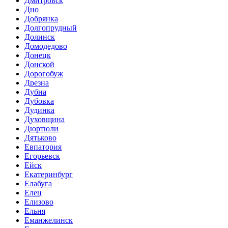
Дмитровск
Дно
Добрянка
Долгопрудный
Долинск
Домодедово
Донецк
Донской
Дорогобуж
Дрезна
Дубна
Дубовка
Дудинка
Духовщина
Дюртюли
Дятьково
Евпатория
Егорьевск
Ейск
Екатеринбург
Елабуга
Елец
Елизово
Ельня
Еманжелинск