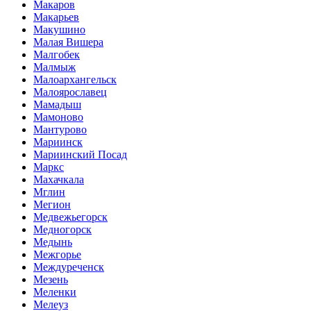
Макаров
Макарьев
Макушино
Малая Вишера
Малгобек
Малмыж
Малоархангельск
Малоярославец
Мамадыш
Мамоново
Мантурово
Мариинск
Мариинский Посад
Маркс
Махачкала
Мглин
Мегион
Медвежьегорск
Медногорск
Медынь
Межгорье
Междуреченск
Мезень
Меленки
Мелеуз