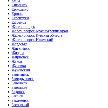
Емва
Енисейск
Ермолино
Ершов
Ессентуки
Ефремов
Железноводск
Железногорск Красноярский край
Железногорск Курская область
Железногорск-Илимский
Жердевка
Жигулёвск
Жиздра
Жирновск
Жуков
Жуковка
Жуковский
Завитинск
Заводоуковск
Заволжск
Заволжье
Задонск
Заинск
Закаменск
Заозёрный