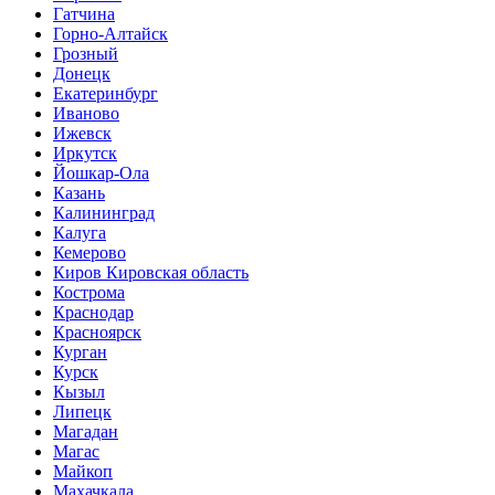
Гатчина
Горно-Алтайск
Грозный
Донецк
Екатеринбург
Иваново
Ижевск
Иркутск
Йошкар-Ола
Казань
Калининград
Калуга
Кемерово
Киров Кировская область
Кострома
Краснодар
Красноярск
Курган
Курск
Кызыл
Липецк
Магадан
Магас
Майкоп
Махачкала