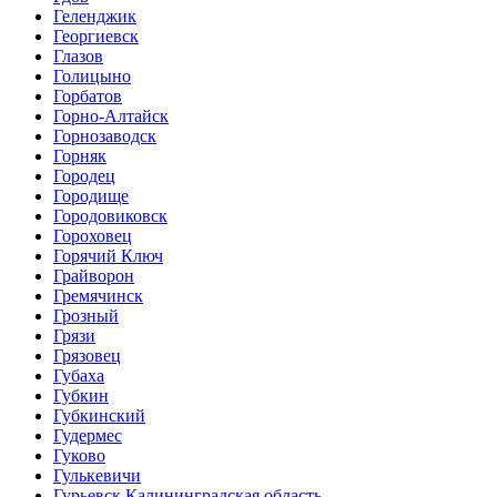
Геленджик
Георгиевск
Глазов
Голицыно
Горбатов
Горно-Алтайск
Горнозаводск
Горняк
Городец
Городище
Городовиковск
Гороховец
Горячий Ключ
Грайворон
Гремячинск
Грозный
Грязи
Грязовец
Губаха
Губкин
Губкинский
Гудермес
Гуково
Гулькевичи
Гурьевск Калининградская область