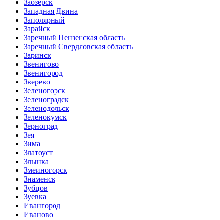
Заозёрск
Западная Двина
Заполярный
Зарайск
Заречный Пензенская область
Заречный Свердловская область
Заринск
Звенигово
Звенигород
Зверево
Зеленогорск
Зеленоградск
Зеленодольск
Зеленокумск
Зерноград
Зея
Зима
Златоуст
Злынка
Змеиногорск
Знаменск
Зубцов
Зуевка
Ивангород
Иваново