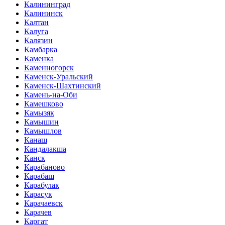
Калининград
Калининск
Калтан
Калуга
Калязин
Камбарка
Каменка
Каменногорск
Каменск-Уральский
Каменск-Шахтинский
Камень-на-Оби
Камешково
Камызяк
Камышин
Камышлов
Канаш
Кандалакша
Канск
Карабаново
Карабаш
Карабулак
Карасук
Карачаевск
Карачев
Каргат