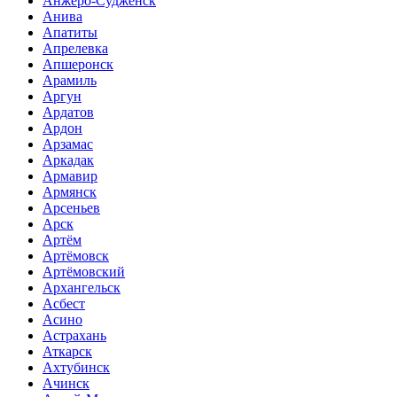
Анжеро-Судженск
Анива
Апатиты
Апрелевка
Апшеронск
Арамиль
Аргун
Ардатов
Ардон
Арзамас
Аркадак
Армавир
Армянск
Арсеньев
Арск
Артём
Артёмовск
Артёмовский
Архангельск
Асбест
Асино
Астрахань
Аткарск
Ахтубинск
Ачинск