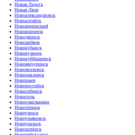
Новая Ладога
Новая Ляля
Новоалександровск
Новоалтайск
Новоаннинский
Нововоронеж
Новодвинск
Новозыбков
Новокубанск
Новокузнецк
Новокуйбышевск
Новомичуринск
Новомосковск
Новопавловск
Новоржев
Новороссийск
Новосибирск
Новосиль
Новосокольники
Новотроицк
Новоузенск
Новоульяновск
Новоуральск
Новохопёрск
Новочебоксарск