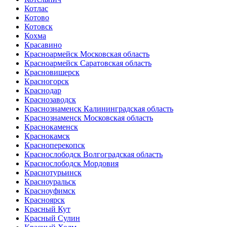
Котлас
Котово
Котовск
Кохма
Красавино
Красноармейск Московская область
Красноармейск Саратовская область
Красновишерск
Красногорск
Краснодар
Краснозаводск
Краснознаменск Калининградская область
Краснознаменск Московская область
Краснокаменск
Краснокамск
Красноперекопск
Краснослободск Волгоградская область
Краснослободск Мордовия
Краснотурьинск
Красноуральск
Красноуфимск
Красноярск
Красный Кут
Красный Сулин