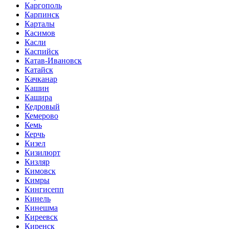
Каргополь
Карпинск
Карталы
Касимов
Касли
Каспийск
Катав-Ивановск
Катайск
Качканар
Кашин
Кашира
Кедровый
Кемерово
Кемь
Керчь
Кизел
Кизилюрт
Кизляр
Кимовск
Кимры
Кингисепп
Кинель
Кинешма
Киреевск
Киренск