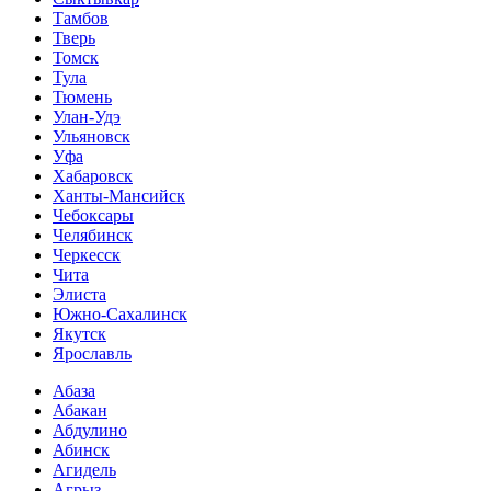
Тамбов
Тверь
Томск
Тула
Тюмень
Улан-Удэ
Ульяновск
Уфа
Хабаровск
Ханты-Мансийск
Чебоксары
Челябинск
Черкесск
Чита
Элиста
Южно-Сахалинск
Якутск
Ярославль
Абаза
Абакан
Абдулино
Абинск
Агидель
Агрыз