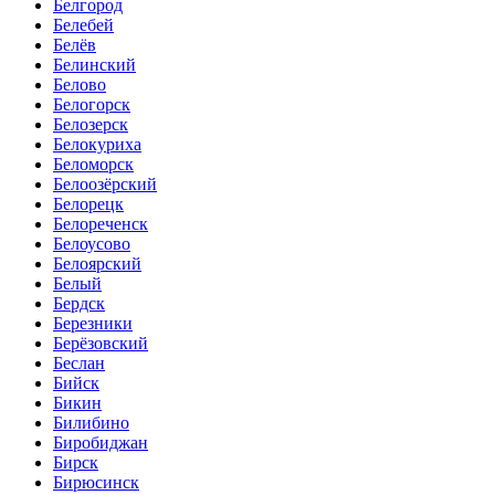
Белгород
Белебей
Белёв
Белинский
Белово
Белогорск
Белозерск
Белокуриха
Беломорск
Белоозёрский
Белорецк
Белореченск
Белоусово
Белоярский
Белый
Бердск
Березники
Берёзовский
Беслан
Бийск
Бикин
Билибино
Биробиджан
Бирск
Бирюсинск