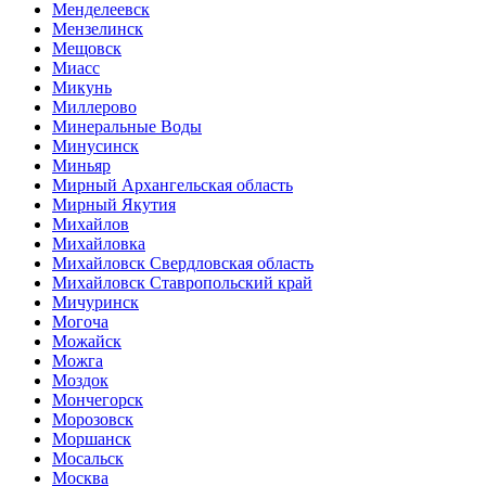
Менделеевск
Мензелинск
Мещовск
Миасс
Микунь
Миллерово
Минеральные Воды
Минусинск
Миньяр
Мирный Архангельская область
Мирный Якутия
Михайлов
Михайловка
Михайловск Свердловская область
Михайловск Ставропольский край
Мичуринск
Могоча
Можайск
Можга
Моздок
Мончегорск
Морозовск
Моршанск
Мосальск
Москва