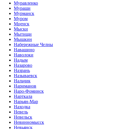
Муравленко
Мураши
Мурманск
Муром
Мценск
Мыски
Мытищи
Мышкин
Набережные Челны
Навашино
Наволоки
Надым
Назарово
Назрань
Называевск
Нальчик
Нариманов
Наро-Фоминск
Нарткала
Нарьян-Мар
Находка
Невель
Невельск
Невинномысск
Невьянск