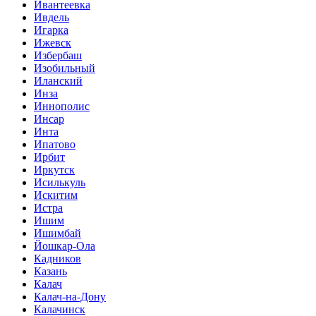
Ивантеевка
Ивдель
Игарка
Ижевск
Избербаш
Изобильный
Иланский
Инза
Иннополис
Инсар
Инта
Ипатово
Ирбит
Иркутск
Исилькуль
Искитим
Истра
Ишим
Ишимбай
Йошкар-Ола
Кадников
Казань
Калач
Калач-на-Дону
Калачинск