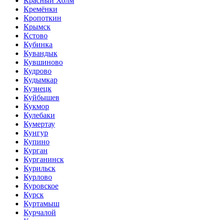
Красный Холм
Кремёнки
Кропоткин
Крымск
Кстово
Кубинка
Кувандык
Кувшиново
Кудрово
Кудымкар
Кузнецк
Куйбышев
Кукмор
Кулебаки
Кумертау
Кунгур
Купино
Курган
Курганинск
Курильск
Курлово
Куровское
Курск
Куртамыш
Курчалой