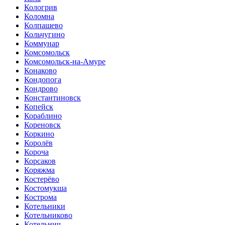
Кологрив
Коломна
Колпашево
Кольчугино
Коммунар
Комсомольск
Комсомольск-на-Амуре
Конаково
Кондопога
Кондрово
Константиновск
Копейск
Кораблино
Кореновск
Коркино
Королёв
Короча
Корсаков
Коряжма
Костерёво
Костомукша
Кострома
Котельники
Котельниково
Котельнич