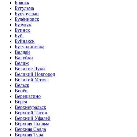
Брянск
Бугульма
Бугуруслан
Будённовск
Бузулук
Буинск
Буй
Буйнакск
Бутурлиновка
Валдай
Валуйки
Велиж
Великие Луки
Великий Новгород
Великий Устюг
Вельск
Венёв
Верещагино
Верея
Верхнеуральск
Верхний Тагил
Верхний Уфалей
Верхняя Пышма
Верхняя Салда
Верхняя Тура