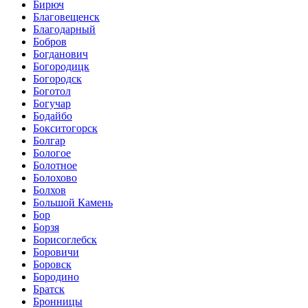
Бирюч
Благовещенск
Благодарный
Бобров
Богданович
Богородицк
Богородск
Боготол
Богучар
Бодайбо
Бокситогорск
Болгар
Бологое
Болотное
Болохово
Болхов
Большой Камень
Бор
Борзя
Борисоглебск
Боровичи
Боровск
Бородино
Братск
Бронницы