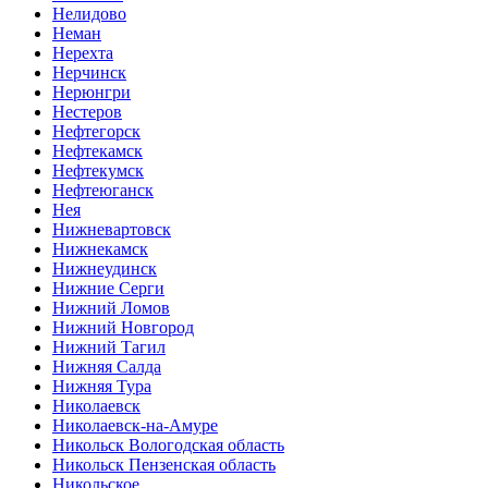
Нелидово
Неман
Нерехта
Нерчинск
Нерюнгри
Нестеров
Нефтегорск
Нефтекамск
Нефтекумск
Нефтеюганск
Нея
Нижневартовск
Нижнекамск
Нижнеудинск
Нижние Серги
Нижний Ломов
Нижний Новгород
Нижний Тагил
Нижняя Салда
Нижняя Тура
Николаевск
Николаевск-на-Амуре
Никольск Вологодская область
Никольск Пензенская область
Никольское