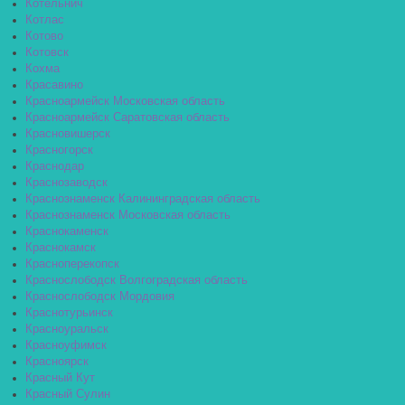
Котельнич
Котлас
Котово
Котовск
Кохма
Красавино
Красноармейск Московская область
Красноармейск Саратовская область
Красновишерск
Красногорск
Краснодар
Краснозаводск
Краснознаменск Калининградская область
Краснознаменск Московская область
Краснокаменск
Краснокамск
Красноперекопск
Краснослободск Волгоградская область
Краснослободск Мордовия
Краснотурьинск
Красноуральск
Красноуфимск
Красноярск
Красный Кут
Красный Сулин