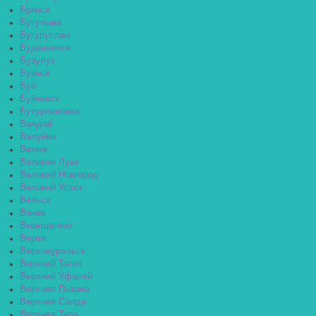
Брянск
Бугульма
Бугуруслан
Будённовск
Бузулук
Буинск
Буй
Буйнакск
Бутурлиновка
Валдай
Валуйки
Велиж
Великие Луки
Великий Новгород
Великий Устюг
Вельск
Венёв
Верещагино
Верея
Верхнеуральск
Верхний Тагил
Верхний Уфалей
Верхняя Пышма
Верхняя Салда
Верхняя Тура