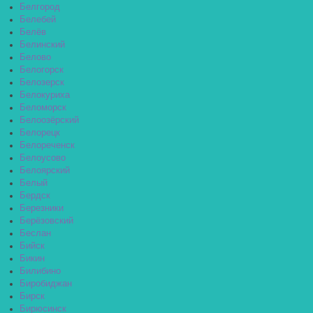
Белгород
Белебей
Белёв
Белинский
Белово
Белогорск
Белозерск
Белокуриха
Беломорск
Белоозёрский
Белорецк
Белореченск
Белоусово
Белоярский
Белый
Бердск
Березники
Берёзовский
Беслан
Бийск
Бикин
Билибино
Биробиджан
Бирск
Бирюсинск