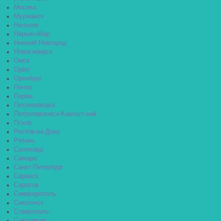
Москва
Мурманск
Нальчик
Нарьян-Мар
Нижний Новгород
Новосибирск
Омск
Орёл
Оренбург
Пенза
Пермь
Петрозаводск
Петропавловск-Камчатский
Псков
Ростов-на-Дону
Рязань
Салехард
Самара
Санкт-Петербург
Саранск
Саратов
Симферополь
Смоленск
Ставрополь
Сыктывкар