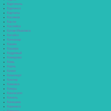
Каргополь
Карпинск
Карталы
Касимов
Касли
Каспийск
Катав-Ивановск
Катайск
Качканар
Кашин
Кашира
Кедровый
Кемерово
Кемь
Керчь
Кизел
Кизилюрт
Кизляр
Кимовск
Кимры
Кингисепп
Кинель
Кинешма
Киреевск