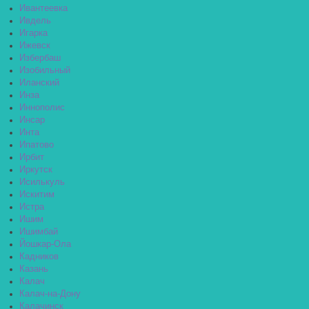
Ивантеевка
Ивдель
Игарка
Ижевск
Избербаш
Изобильный
Иланский
Инза
Иннополис
Инсар
Инта
Ипатово
Ирбит
Иркутск
Исилькуль
Искитим
Истра
Ишим
Ишимбай
Йошкар-Ола
Кадников
Казань
Калач
Калач-на-Дону
Калачинск