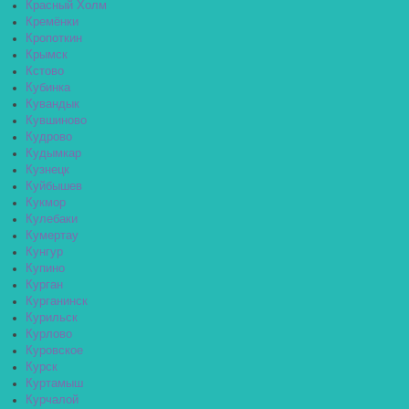
Красный Холм
Кремёнки
Кропоткин
Крымск
Кстово
Кубинка
Кувандык
Кувшиново
Кудрово
Кудымкар
Кузнецк
Куйбышев
Кукмор
Кулебаки
Кумертау
Кунгур
Купино
Курган
Курганинск
Курильск
Курлово
Куровское
Курск
Куртамыш
Курчалой