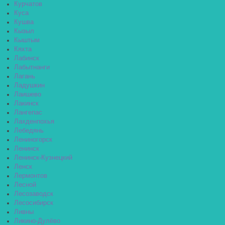
Курчатов
Куса
Кушва
Кызыл
Кыштым
Кяхта
Лабинск
Лабытнанги
Лагань
Ладушкин
Лаишево
Лакинск
Лангепас
Лахденпохья
Лебедянь
Лениногорск
Ленинск
Ленинск-Кузнецкий
Ленск
Лермонтов
Лесной
Лесозаводск
Лесосибирск
Ливны
Ликино-Дулёво