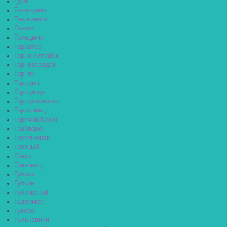
Гдов
Геленджик
Георгиевск
Глазов
Голицыно
Горбатов
Горно-Алтайск
Горнозаводск
Горняк
Городец
Городище
Городовиковск
Гороховец
Горячий Ключ
Грайворон
Гремячинск
Грозный
Грязи
Грязовец
Губаха
Губкин
Губкинский
Гудермес
Гуково
Гулькевичи