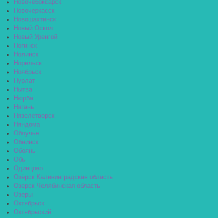
Новочебоксарск
Новочеркасск
Новошахтинск
Новый Оскол
Новый Уренгой
Ногинск
Нолинск
Норильск
Ноябрьск
Нурлат
Нытва
Нюрба
Нягань
Нязелетворск
Няндома
Облучье
Обнинск
Обоянь
Обь
Одинцово
Озёрск Калининградская область
Озерск Челябинская область
Озеры
Октябрьск
Октябрьский