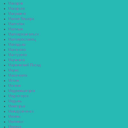
Макаров
Макарьев
Макушино
Малая Вишера
Малгобек
Малмыж
Малоархангельск
Малоярославец
Мамадыш
Мамоново
Мантурово
Мариинск
Мариинский Посад
Маркс
Махачкала
Мглин
Мегион
Медвежьегорск
Медногорск
Медынь
Межгорье
Междуреченск
Мезень
Меленки
Мелеуз