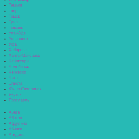
Тамбов
Тверь
Томск
Тула
Тюмень
Улан-Удэ
Ульяновск
Уфа
Хабаровск
Ханты-Мансийск
Чебоксары
Челябинск
Черкесск
Чита
Элиста
Южно-Сахалинск
Якутск
Ярославль
Абаза
Абакан
Абдулино
Абинск
Агидель