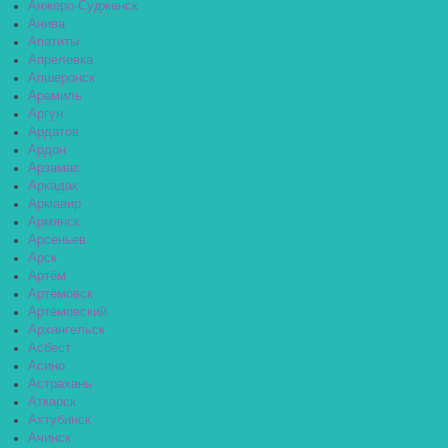
Анжеро-Судженск
Анива
Апатиты
Апрелевка
Апшеронск
Арамиль
Аргун
Ардатов
Ардон
Арзамас
Аркадак
Армавир
Армянск
Арсеньев
Арск
Артём
Артёмовск
Артёмовский
Архангельск
Асбест
Асино
Астрахань
Аткарск
Ахтубинск
Ачинск