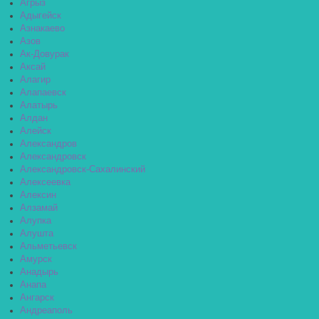
Агрыз
Адыгейск
Азнакаево
Азов
Ак-Довурак
Аксай
Алагир
Алапаевск
Алатырь
Алдан
Алейск
Александров
Александровск
Александровск-Сахалинский
Алексеевка
Алексин
Алзамай
Алупка
Алушта
Альметьевск
Амурск
Анадырь
Анапа
Ангарск
Андреаполь