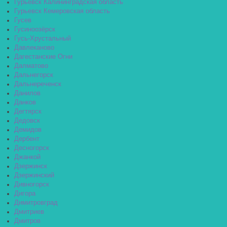
Гурьевск Калининградская область
Гурьевск Кемеровская область
Гусев
Гусиноозёрск
Гусь-Хрустальный
Давлеканово
Дагестанские Огни
Далматово
Дальнегорск
Дальнереченск
Данилов
Данков
Дегтярск
Дедовск
Демидов
Дербент
Десногорск
Джанкой
Дзержинск
Дзержинский
Дивногорск
Дигора
Димитровград
Дмитриев
Дмитров