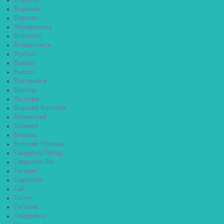
Воркута
Воронеж
Ворсма
Воскресенск
Воткинск
Всеволожск
Вуктыл
Выборг
Выкса
Высоковск
Высоцк
Вытегра
Вышний Волочёк
Вяземский
Вязники
Вязьма
Вятские Поляны
Гаврилов Посад
Гаврилов-Ям
Гагарин
Гаджиево
Гай
Галич
Гатчина
Гвардейск