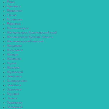
Емва
Енисейск
Ермолино
Ершов
Ессентуки
Ефремов
Железноводск
Железногорск Красноярский край
Железногорск Курская область
Железногорск-Илимский
Жердевка
Жигулёвск
Жиздра
Жирновск
Жуков
Жуковка
Жуковский
Завитинск
Заводоуковск
Заволжск
Заволжье
Задонск
Заинск
Закаменск
Заозёрный