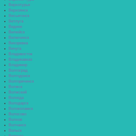
Верхотурье
Верхоянск
Весьегонск
Ветлуга
Видное
Вилюйск
Вилючинск
Вихоревка
Вичуга
Владивосток
Владикавказ
Владимир
Волгоград
Волгодонск
Волгореченск
Волжск
Волжский
Вологда
Володарск
Волоколамск
Волосово
Волхов
Волчанск
Вольск