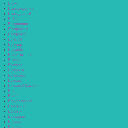
Бирюч
Благовещенск
Благодарный
Бобров
Богданович
Богородицк
Богородск
Боготол
Богучар
Бодайбо
Бокситогорск
Болгар
Бологое
Болотное
Болохово
Болхов
Большой Камень
Бор
Борзя
Борисоглебск
Боровичи
Боровск
Бородино
Братск
Бронницы