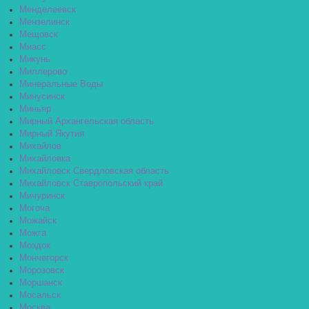
Менделеевск
Мензелинск
Мещовск
Миасс
Микунь
Миллерово
Минеральные Воды
Минусинск
Миньяр
Мирный Архангельская область
Мирный Якутия
Михайлов
Михайловка
Михайловск Свердловская область
Михайловск Ставропольский край
Мичуринск
Могоча
Можайск
Можга
Моздок
Мончегорск
Морозовск
Моршанск
Мосальск
Москва