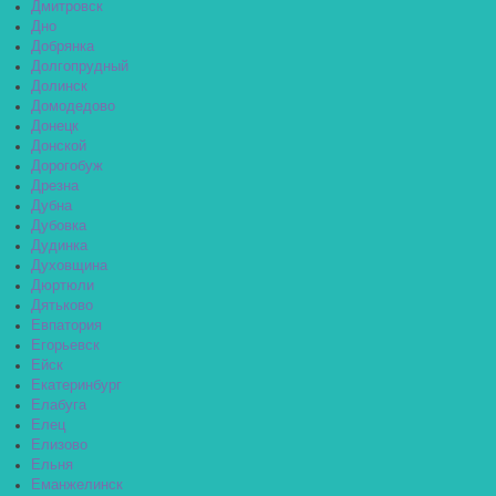
Дмитровск
Дно
Добрянка
Долгопрудный
Долинск
Домодедово
Донецк
Донской
Дорогобуж
Дрезна
Дубна
Дубовка
Дудинка
Духовщина
Дюртюли
Дятьково
Евпатория
Егорьевск
Ейск
Екатеринбург
Елабуга
Елец
Елизово
Ельня
Еманжелинск