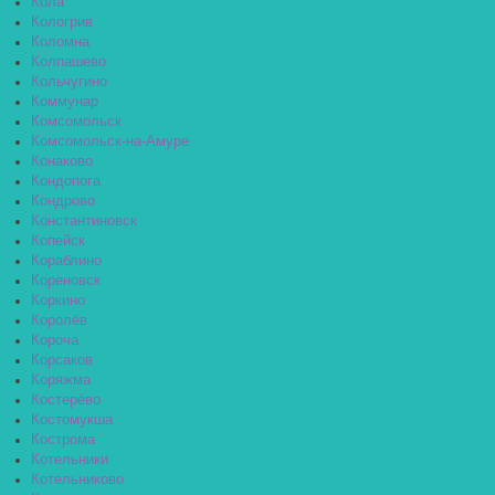
Кола
Кологрив
Коломна
Колпашево
Кольчугино
Коммунар
Комсомольск
Комсомольск-на-Амуре
Конаково
Кондопога
Кондрово
Константиновск
Копейск
Кораблино
Кореновск
Коркино
Королёв
Короча
Корсаков
Коряжма
Костерёво
Костомукша
Кострома
Котельники
Котельниково