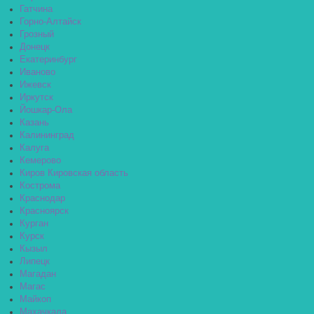
Гатчина
Горно-Алтайск
Грозный
Донецк
Екатеринбург
Иваново
Ижевск
Иркутск
Йошкар-Ола
Казань
Калининград
Калуга
Кемерово
Киров Кировская область
Кострома
Краснодар
Красноярск
Курган
Курск
Кызыл
Липецк
Магадан
Магас
Майкоп
Махачкала