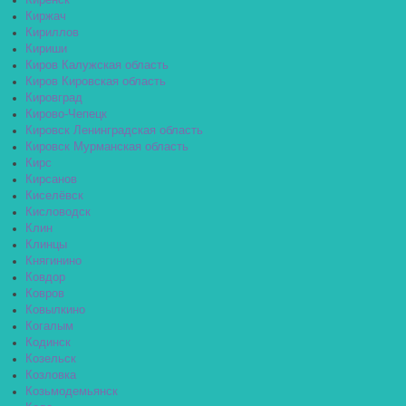
Киренск
Киржач
Кириллов
Кириши
Киров Калужская область
Киров Кировская область
Кировград
Кирово-Чепецк
Кировск Ленинградская область
Кировск Мурманская область
Кирс
Кирсанов
Киселёвск
Кисловодск
Клин
Клинцы
Княгинино
Ковдор
Ковров
Ковылкино
Когалым
Кодинск
Козельск
Козловка
Козьмодемьянск