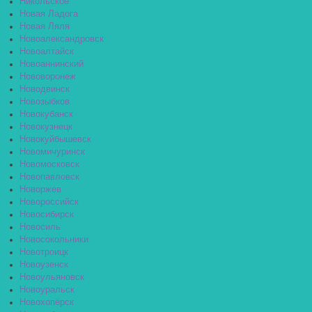
Никольское
Новая Ладога
Новая Ляля
Новоалександровск
Новоалтайск
Новоаннинский
Нововоронеж
Новодвинск
Новозыбков
Новокубанск
Новокузнецк
Новокуйбышевск
Новомичуринск
Новомосковск
Новопавловск
Новоржев
Новороссийск
Новосибирск
Новосиль
Новосокольники
Новотроицк
Новоузенск
Новоульяновск
Новоуральск
Новохопёрск