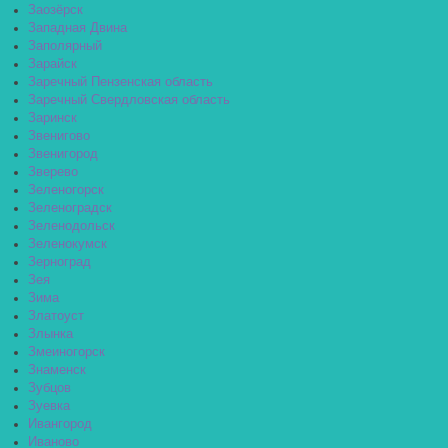
Заозёрск
Западная Двина
Заполярный
Зарайск
Заречный Пензенская область
Заречный Свердловская область
Заринск
Звенигово
Звенигород
Зверево
Зеленогорск
Зеленоградск
Зеленодольск
Зеленокумск
Зерноград
Зея
Зима
Златоуст
Злынка
Змеиногорск
Знаменск
Зубцов
Зуевка
Ивангород
Иваново