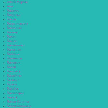
Ачхой-Мартан
Аша
Бабаево
Бабушкин
Бавлы
Багратионовск
Байкальск
Баймак
Бакал
Баксан
Балабаново
Балаково
Балахна
Балашиха
Балашов
Балей
Балтийск
Барабинск
Барнаул
Барыш
Батайск
Бахчисарай
Бежецк
Белая Калитва
Белая Холуница