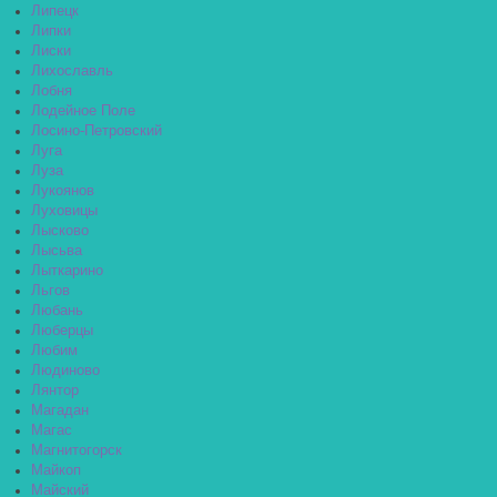
Липецк
Липки
Лиски
Лихославль
Лобня
Лодейное Поле
Лосино-Петровский
Луга
Луза
Лукоянов
Луховицы
Лысково
Лысьва
Лыткарино
Льгов
Любань
Люберцы
Любим
Людиново
Лянтор
Магадан
Магас
Магнитогорск
Майкоп
Майский