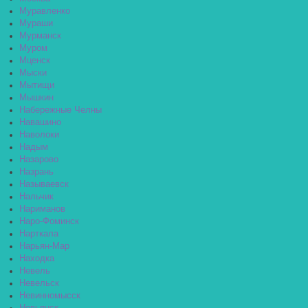
Муравленко
Мураши
Мурманск
Муром
Мценск
Мыски
Мытищи
Мышкин
Набережные Челны
Навашино
Наволоки
Надым
Назарово
Назрань
Называевск
Нальчик
Нариманов
Наро-Фоминск
Нарткала
Нарьян-Мар
Находка
Невель
Невельск
Невинномысск