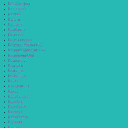
Калининград
Калининск
Калтан
Калуга
Калязин
Камбарка
Каменка
Каменногорск
Каменск-Уральский
Каменск-Шахтинский
Камень-на-Оби
Камешково
Камызяк
Камышин
Камышлов
Канаш
Кандалакша
Канск
Карабаново
Карабаш
Карабулак
Карасук
Карачаевск
Карачев
Каргат