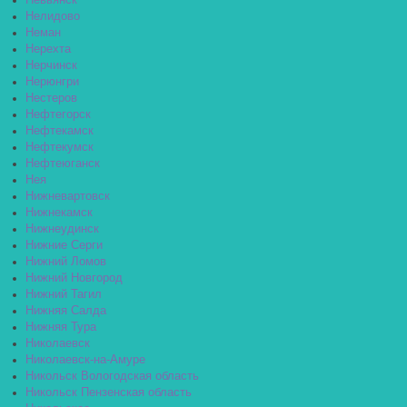
Невьянск
Нелидово
Неман
Нерехта
Нерчинск
Нерюнгри
Нестеров
Нефтегорск
Нефтекамск
Нефтекумск
Нефтеюганск
Нея
Нижневартовск
Нижнекамск
Нижнеудинск
Нижние Серги
Нижний Ломов
Нижний Новгород
Нижний Тагил
Нижняя Салда
Нижняя Тура
Николаевск
Николаевск-на-Амуре
Никольск Вологодская область
Никольск Пензенская область