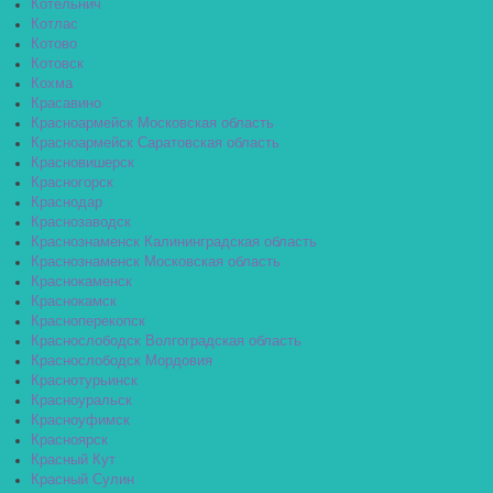
Котельнич
Котлас
Котово
Котовск
Кохма
Красавино
Красноармейск Московская область
Красноармейск Саратовская область
Красновишерск
Красногорск
Краснодар
Краснозаводск
Краснознаменск Калининградская область
Краснознаменск Московская область
Краснокаменск
Краснокамск
Красноперекопск
Краснослободск Волгоградская область
Краснослободск Мордовия
Краснотурьинск
Красноуральск
Красноуфимск
Красноярск
Красный Кут
Красный Сулин