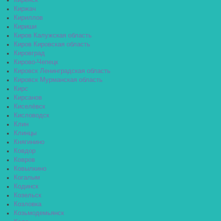
Киренск
Киржач
Кириллов
Кириши
Киров Калужская область
Киров Кировская область
Кировград
Кирово-Чепецк
Кировск Ленинградская область
Кировск Мурманская область
Кирс
Кирсанов
Киселёвск
Кисловодск
Клин
Клинцы
Княгинино
Ковдор
Ковров
Ковылкино
Когалым
Кодинск
Козельск
Козловка
Козьмодемьянск