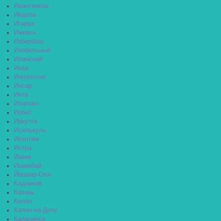
Ивантеевка
Ивдель
Игарка
Ижевск
Избербаш
Изобильный
Иланский
Инза
Иннополис
Инсар
Инта
Ипатово
Ирбит
Иркутск
Исилькуль
Искитим
Истра
Ишим
Ишимбай
Йошкар-Ола
Кадников
Казань
Калач
Калач-на-Дону
Калачинск