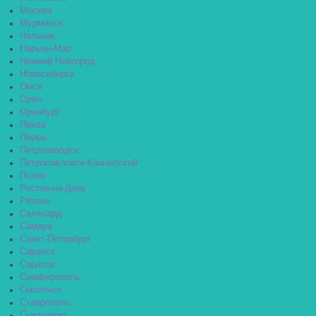
Москва
Мурманск
Нальчик
Нарьян-Мар
Нижний Новгород
Новосибирск
Омск
Орёл
Оренбург
Пенза
Пермь
Петрозаводск
Петропавловск-Камчатский
Псков
Ростов-на-Дону
Рязань
Салехард
Самара
Санкт-Петербург
Саранск
Саратов
Симферополь
Смоленск
Ставрополь
Сыктывкар