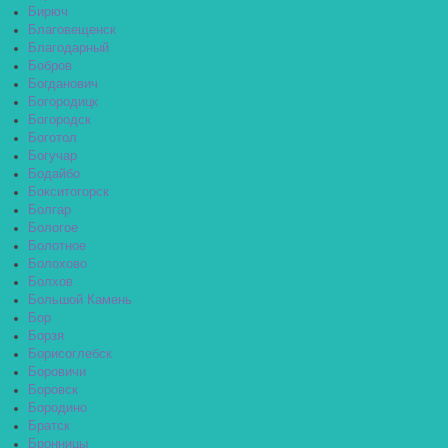
Бирюч
Благовещенск
Благодарный
Бобров
Богданович
Богородицк
Богородск
Боготол
Богучар
Бодайбо
Бокситогорск
Болгар
Бологое
Болотное
Болохово
Болхов
Большой Камень
Бор
Борзя
Борисоглебск
Боровичи
Боровск
Бородино
Братск
Бронницы