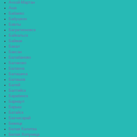
Ачхой-Мартан
Аша
Бабаево
Бабушкин
Бавлы
Багратионовск
Байкальск
Баймак
Бакал
Баксан
Балабаново
Балаково
Балахна
Балашиха
Балашов
Балей
Балтийск
Барабинск
Барнаул
Барыш
Батайск
Бахчисарай
Бежецк
Белая Калитва
Белая Холуница