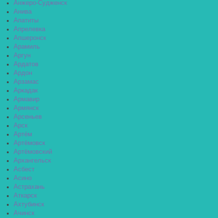
Анжеро-Судженск
Анива
Апатиты
Апрелевка
Апшеронск
Арамиль
Аргун
Ардатов
Ардон
Арзамас
Аркадак
Армавир
Армянск
Арсеньев
Арск
Артём
Артёмовск
Артёмовский
Архангельск
Асбест
Асино
Астрахань
Аткарск
Ахтубинск
Ачинск