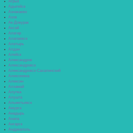
Агрыз
Адыгейск
Азнакаево
Азов
Ак-Довурак
Аксай
Алагир
Алапаевск
Алатырь
Алдан
Алейск
Александров
Александровск
Александровск-Сахалинский
Алексеевка
Алексин
Алзамай
Алупка
Алушта
Альметьевск
Амурск
Анадырь
Анапа
Ангарск
Андреаполь