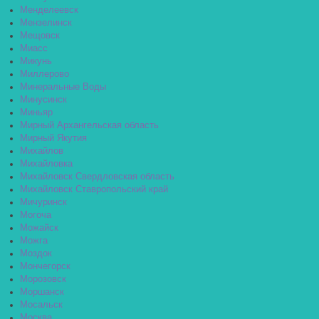
Менделеевск
Мензелинск
Мещовск
Миасс
Микунь
Миллерово
Минеральные Воды
Минусинск
Миньяр
Мирный Архангельская область
Мирный Якутия
Михайлов
Михайловка
Михайловск Свердловская область
Михайловск Ставропольский край
Мичуринск
Могоча
Можайск
Можга
Моздок
Мончегорск
Морозовск
Моршанск
Мосальск
Москва