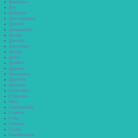
Дмитровск
Дно
Добрянка
Долгопрудный
Долинск
Домодедово
Донецк
Донской
Дорогобуж
Дрезна
Дубна
Дубовка
Дудинка
Духовщина
Дюртюли
Дятьково
Евпатория
Егорьевск
Ейск
Екатеринбург
Елабуга
Елец
Елизово
Ельня
Еманжелинск