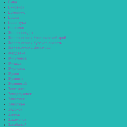
Емва
Енисейск
Ермолино
Ершов
Ессентуки
Ефремов
Железноводск
Железногорск Красноярский край
Железногорск Курская область
Железногорск-Илимский
Жердевка
Жигулёвск
Жиздра
Жирновск
Жуков
Жуковка
Жуковский
Завитинск
Заводоуковск
Заволжск
Заволжье
Задонск
Заинск
Закаменск
Заозёрный