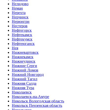
Нелидово
Неман
Нерехта
Нерчинск
Нерюнгри
Нестеров
Нефтегорск
Нефтекамск
Нефтекумск
Нефтеюганск
Нея
Нижневартовск
Нижнекамск
Нижнеудинск
Нижние Серги
Нижний Ломов
Нижний Новгород
Нижний Тагил
Нижняя Салда
Нижняя Тура
Николаевск
Николаевск-на-Амуре
Никольск Вологодская область
Никольск Пензенская область
Никольское