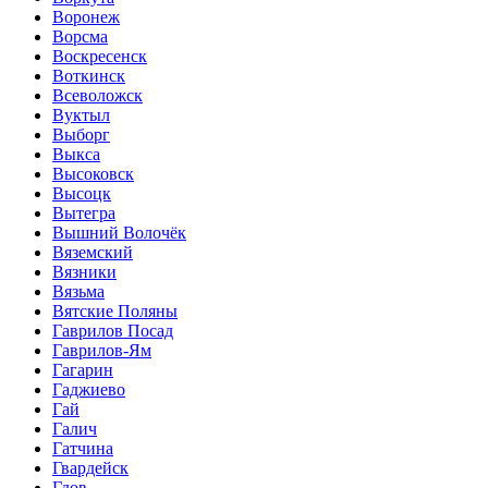
Воронеж
Ворсма
Воскресенск
Воткинск
Всеволожск
Вуктыл
Выборг
Выкса
Высоковск
Высоцк
Вытегра
Вышний Волочёк
Вяземский
Вязники
Вязьма
Вятские Поляны
Гаврилов Посад
Гаврилов-Ям
Гагарин
Гаджиево
Гай
Галич
Гатчина
Гвардейск
Гдов