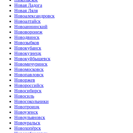
Новая Ладога
Новая Ляля
Новоалександровск
Новоалтайск
Новоаннинский
Нововоронеж
Новодвинск
Новозыбков
Новокубанск
Новокузнецк
Новокуйбышевск
Новомичуринск
Новомосковск
Новопавловск
Новоржев
Новороссийск
Новосибирск
Новосиль
Новосокольники
Новотроицк
Новоузенск
Новоульяновск
Новоуральск
Новохопёрск