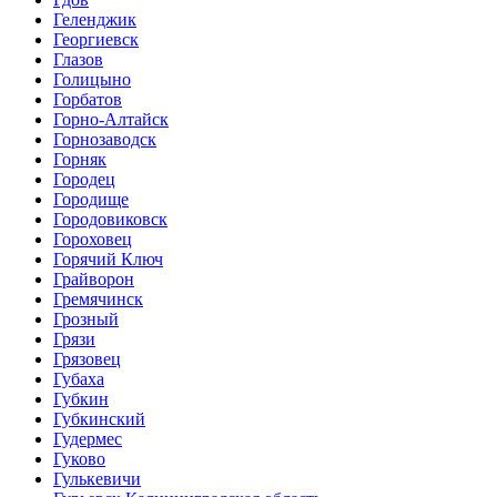
Геленджик
Георгиевск
Глазов
Голицыно
Горбатов
Горно-Алтайск
Горнозаводск
Горняк
Городец
Городище
Городовиковск
Гороховец
Горячий Ключ
Грайворон
Гремячинск
Грозный
Грязи
Грязовец
Губаха
Губкин
Губкинский
Гудермес
Гуково
Гулькевичи