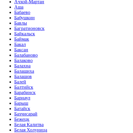
Ачхой-Мартан
Аша
Бабаево
Бабушкин
Бавлы
Багратионовск
Байкальск
Баймак
Бакал
Баксан
Балабаново
Балаково
Балахна
Балашиха
Балашов
Балей
Балтийск
Барабинск
Барнаул
Барыш
Батайск
Бахчисарай
Бежецк
Белая Калитва
Белая Холуница