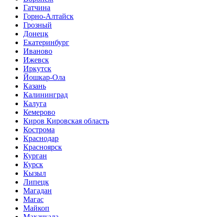
Гатчина
Горно-Алтайск
Грозный
Донецк
Екатеринбург
Иваново
Ижевск
Иркутск
Йошкар-Ола
Казань
Калининград
Калуга
Кемерово
Киров Кировская область
Кострома
Краснодар
Красноярск
Курган
Курск
Кызыл
Липецк
Магадан
Магас
Майкоп
Махачкала