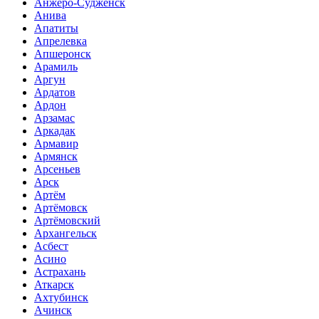
Анжеро-Судженск
Анива
Апатиты
Апрелевка
Апшеронск
Арамиль
Аргун
Ардатов
Ардон
Арзамас
Аркадак
Армавир
Армянск
Арсеньев
Арск
Артём
Артёмовск
Артёмовский
Архангельск
Асбест
Асино
Астрахань
Аткарск
Ахтубинск
Ачинск