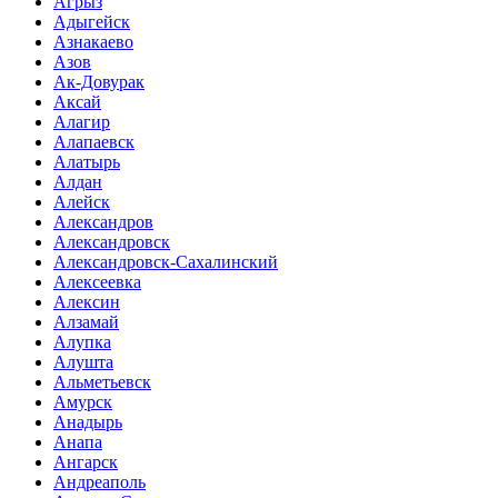
Агрыз
Адыгейск
Азнакаево
Азов
Ак-Довурак
Аксай
Алагир
Алапаевск
Алатырь
Алдан
Алейск
Александров
Александровск
Александровск-Сахалинский
Алексеевка
Алексин
Алзамай
Алупка
Алушта
Альметьевск
Амурск
Анадырь
Анапа
Ангарск
Андреаполь