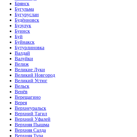
Брянск
Бугульма
Бугуруслан
Будённовск
Бузулук
Буинск
Буй
Буйнакск
Бутурлиновка
Валдай
Валуйки
Велиж
Великие Луки
Великий Новгород
Великий Устюг
Вельск
Венёв
Верещагино
Верея
Верхнеуральск
Верхний Тагил
Верхний Уфалей
Верхняя Пышма
Верхняя Салда
Верхняя Тура