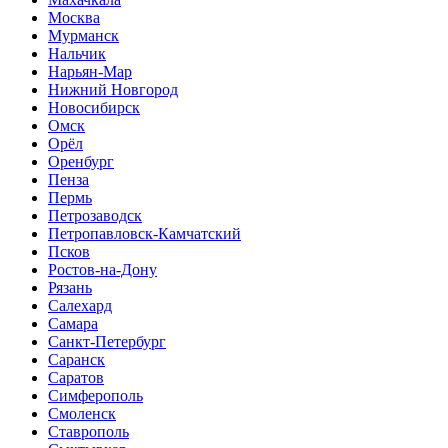
Москва
Мурманск
Нальчик
Нарьян-Мар
Нижний Новгород
Новосибирск
Омск
Орёл
Оренбург
Пенза
Пермь
Петрозаводск
Петропавловск-Камчатский
Псков
Ростов-на-Дону
Рязань
Салехард
Самара
Санкт-Петербург
Саранск
Саратов
Симферополь
Смоленск
Ставрополь