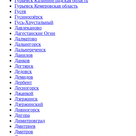
Гурьевск Калининградская область
Гурьевск Кемеровская область
Гусев
Гусиноозёрск
Гусь-Хрустальный
Давлеканово
Дагестанские Огни
Далматово
Дальнегорск
Дальнереченск
Данилов
Данков
Дегтярск
Дедовск
Демидов
Дербент
Десногорск
Джанкой
Дзержинск
Дзержинский
Дивногорск
Дигора
Димитровград
Дмитриев
Дмитров