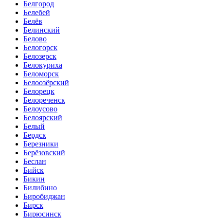
Белгород
Белебей
Белёв
Белинский
Белово
Белогорск
Белозерск
Белокуриха
Беломорск
Белоозёрский
Белорецк
Белореченск
Белоусово
Белоярский
Белый
Бердск
Березники
Берёзовский
Беслан
Бийск
Бикин
Билибино
Биробиджан
Бирск
Бирюсинск