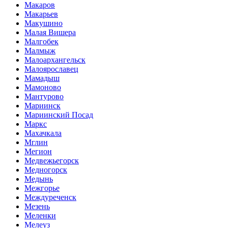
Макаров
Макарьев
Макушино
Малая Вишера
Малгобек
Малмыж
Малоархангельск
Малоярославец
Мамадыш
Мамоново
Мантурово
Мариинск
Мариинский Посад
Маркс
Махачкала
Мглин
Мегион
Медвежьегорск
Медногорск
Медынь
Межгорье
Междуреченск
Мезень
Меленки
Мелеуз