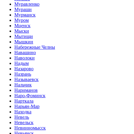
Муравленко
Мураши
Мурманск
Муром
Мценск
Мыски
Мытищи
Мышкин
Набережные Челны
Навашино
Наволоки
Надым
Назарово
Назрань
Называевск
Нальчик
Нариманов
Наро-Фоминск
Нарткала
Нарьян-Мар
Находка
Невель
Невельск
Невинномысск
Невьянск