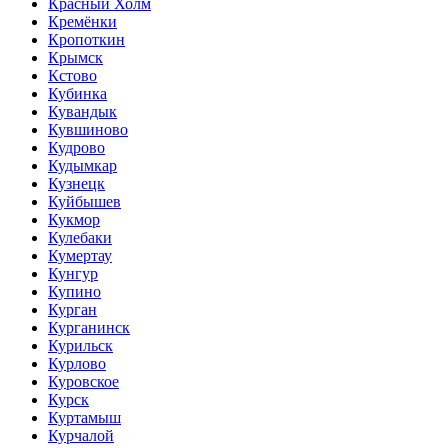
Красный Холм
Кремёнки
Кропоткин
Крымск
Кстово
Кубинка
Кувандык
Кувшиново
Кудрово
Кудымкар
Кузнецк
Куйбышев
Кукмор
Кулебаки
Кумертау
Кунгур
Купино
Курган
Курганинск
Курильск
Курлово
Куровское
Курск
Куртамыш
Курчалой