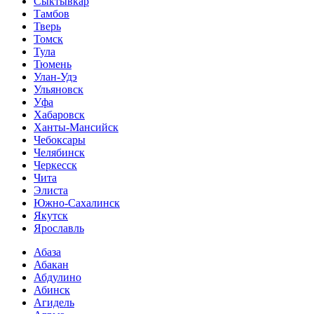
Сыктывкар
Тамбов
Тверь
Томск
Тула
Тюмень
Улан-Удэ
Ульяновск
Уфа
Хабаровск
Ханты-Мансийск
Чебоксары
Челябинск
Черкесск
Чита
Элиста
Южно-Сахалинск
Якутск
Ярославль
Абаза
Абакан
Абдулино
Абинск
Агидель