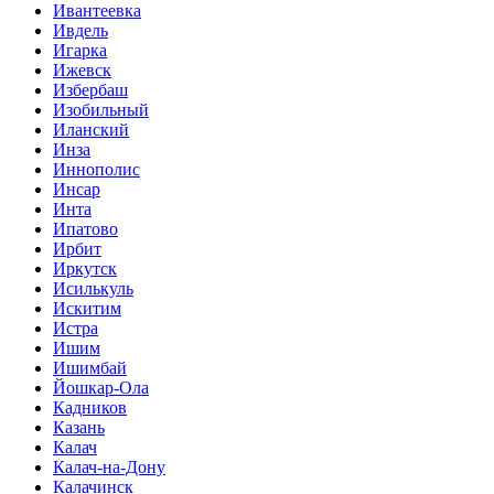
Ивантеевка
Ивдель
Игарка
Ижевск
Избербаш
Изобильный
Иланский
Инза
Иннополис
Инсар
Инта
Ипатово
Ирбит
Иркутск
Исилькуль
Искитим
Истра
Ишим
Ишимбай
Йошкар-Ола
Кадников
Казань
Калач
Калач-на-Дону
Калачинск