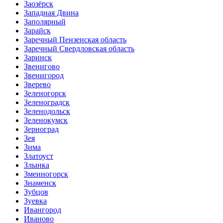
Заозёрск
Западная Двина
Заполярный
Зарайск
Заречный Пензенская область
Заречный Свердловская область
Заринск
Звенигово
Звенигород
Зверево
Зеленогорск
Зеленоградск
Зеленодольск
Зеленокумск
Зерноград
Зея
Зима
Златоуст
Злынка
Змеиногорск
Знаменск
Зубцов
Зуевка
Ивангород
Иваново