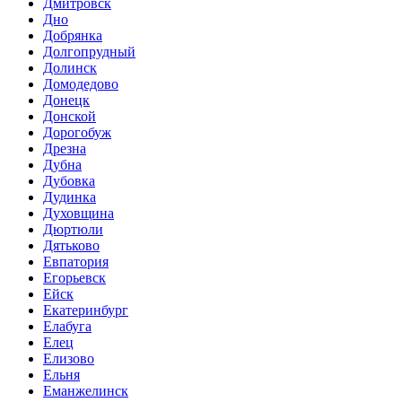
Дмитровск
Дно
Добрянка
Долгопрудный
Долинск
Домодедово
Донецк
Донской
Дорогобуж
Дрезна
Дубна
Дубовка
Дудинка
Духовщина
Дюртюли
Дятьково
Евпатория
Егорьевск
Ейск
Екатеринбург
Елабуга
Елец
Елизово
Ельня
Еманжелинск