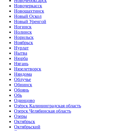
Новочебоксарск
Новочеркасск
Новошахтинск
Новый Оскол
Новый Уренгой
Ногинск
Нолинск
Норильск
Ноябрьск
Нурлат
Нытва
Нюрба
Нягань
Нязелетворск
Няндома
Облучье
Обнинск
Обоянь
Обь
Одинцово
Озёрск Калининградская область
Озерск Челябинская область
Озеры
Октябрьск
Октябрьский