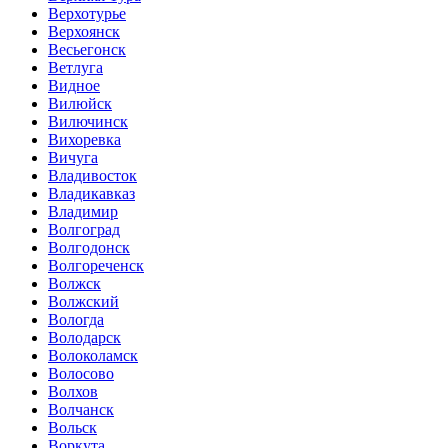
Верхотурье
Верхоянск
Весьегонск
Ветлуга
Видное
Вилюйск
Вилючинск
Вихоревка
Вичуга
Владивосток
Владикавказ
Владимир
Волгоград
Волгодонск
Волгореченск
Волжск
Волжский
Вологда
Володарск
Волоколамск
Волосово
Волхов
Волчанск
Вольск
Воркута