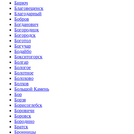
Бирюч
Благовещенск
Благодарный
Бобров
Богданович
Богородицк
Богородск
Боготол
Богучар
Бодайбо
Бокситогорск
Болгар
Бологое
Болотное
Болохово
Болхов
Большой Камень
Бор
Борзя
Борисоглебск
Боровичи
Боровск
Бородино
Братск
Бронницы