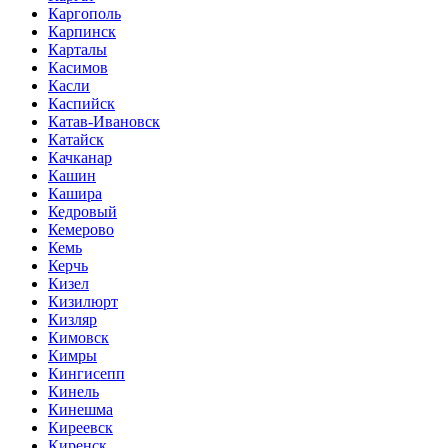
Каргополь
Карпинск
Карталы
Касимов
Касли
Каспийск
Катав-Ивановск
Катайск
Качканар
Кашин
Кашира
Кедровый
Кемерово
Кемь
Керчь
Кизел
Кизилюрт
Кизляр
Кимовск
Кимры
Кингисепп
Кинель
Кинешма
Киреевск
Киренск