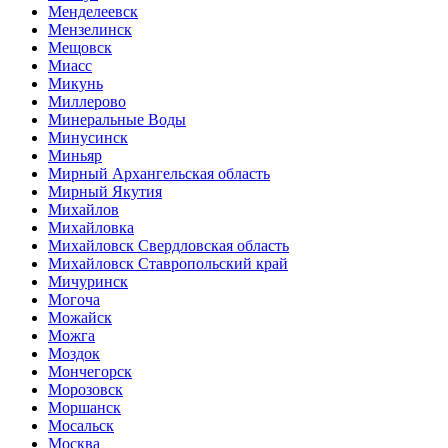
Менделеевск
Мензелинск
Мещовск
Миасс
Микунь
Миллерово
Минеральные Воды
Минусинск
Миньяр
Мирный Архангельская область
Мирный Якутия
Михайлов
Михайловка
Михайловск Свердловская область
Михайловск Ставропольский край
Мичуринск
Могоча
Можайск
Можга
Моздок
Мончегорск
Морозовск
Моршанск
Мосальск
Москва