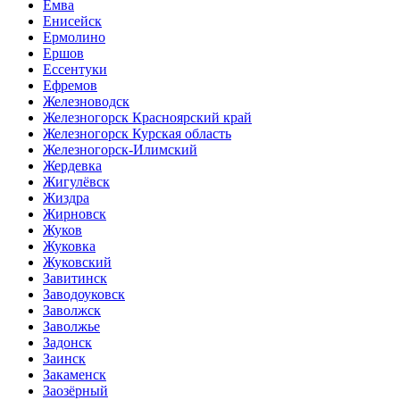
Емва
Енисейск
Ермолино
Ершов
Ессентуки
Ефремов
Железноводск
Железногорск Красноярский край
Железногорск Курская область
Железногорск-Илимский
Жердевка
Жигулёвск
Жиздра
Жирновск
Жуков
Жуковка
Жуковский
Завитинск
Заводоуковск
Заволжск
Заволжье
Задонск
Заинск
Закаменск
Заозёрный