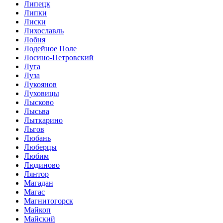
Липецк
Липки
Лиски
Лихославль
Лобня
Лодейное Поле
Лосино-Петровский
Луга
Луза
Лукоянов
Луховицы
Лысково
Лысьва
Лыткарино
Льгов
Любань
Люберцы
Любим
Людиново
Лянтор
Магадан
Магас
Магнитогорск
Майкоп
Майский