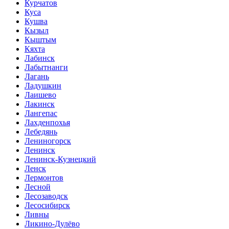
Курчатов
Куса
Кушва
Кызыл
Кыштым
Кяхта
Лабинск
Лабытнанги
Лагань
Ладушкин
Лаишево
Лакинск
Лангепас
Лахденпохья
Лебедянь
Лениногорск
Ленинск
Ленинск-Кузнецкий
Ленск
Лермонтов
Лесной
Лесозаводск
Лесосибирск
Ливны
Ликино-Дулёво