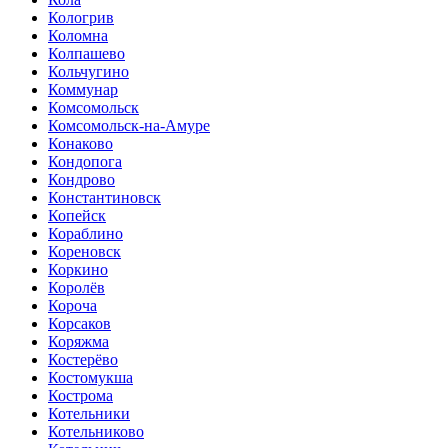
Кологрив
Коломна
Колпашево
Кольчугино
Коммунар
Комсомольск
Комсомольск-на-Амуре
Конаково
Кондопога
Кондрово
Константиновск
Копейск
Кораблино
Кореновск
Коркино
Королёв
Короча
Корсаков
Коряжма
Костерёво
Костомукша
Кострома
Котельники
Котельниково