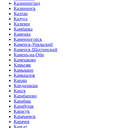
Калининград
Калининск
Калтан
Калуга
Калязин
Камбарка
Каменка
Каменногорск
Каменск-Уральский
Каменск-Шахтинский
Камень-на-Оби
Камешково
Камызяк
Камышин
Камышлов
Канаш
Кандалакша
Канск
Карабаново
Карабаш
Карабулак
Карасук
Карачаевск
Карачев
Каргат