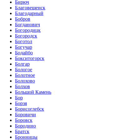
Бирюч
Благовещенск
Благодарный
Бобров
Богданович
Богородицк
Богородск
Боготол
Богучар
Бодайбо
Бокситогорск
Болгар
Бологое
Болотное
Болохово
Болхов
Большой Камень
Бор
Борзя
Борисоглебск
Боровичи
Боровск
Бородино
Братск
Бронницы