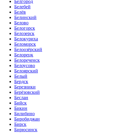
Белгород
Белебей
Белёв
Белинский
Белово
Белогорск
Белозерск
Белокуриха
Беломорск
Белоозёрский
Белорецк
Белореченск
Белоусово
Белоярский
Белый
Бердск
Березники
Берёзовский
Беслан
Бийск
Бикин
Билибино
Биробиджан
Бирск
Бирюсинск