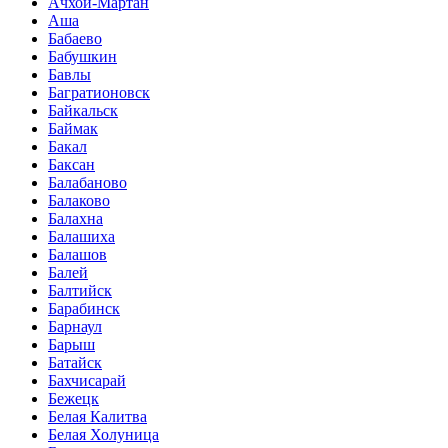
Ачхой-Мартан
Аша
Бабаево
Бабушкин
Бавлы
Багратионовск
Байкальск
Баймак
Бакал
Баксан
Балабаново
Балаково
Балахна
Балашиха
Балашов
Балей
Балтийск
Барабинск
Барнаул
Барыш
Батайск
Бахчисарай
Бежецк
Белая Калитва
Белая Холуница