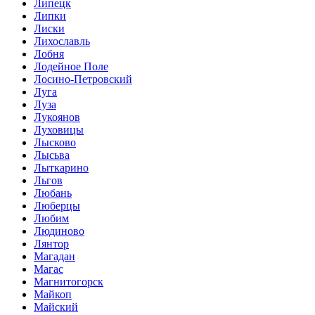
Липецк
Липки
Лиски
Лихославль
Лобня
Лодейное Поле
Лосино-Петровский
Луга
Луза
Лукоянов
Луховицы
Лысково
Лысьва
Лыткарино
Льгов
Любань
Люберцы
Любим
Людиново
Лянтор
Магадан
Магас
Магнитогорск
Майкоп
Майский