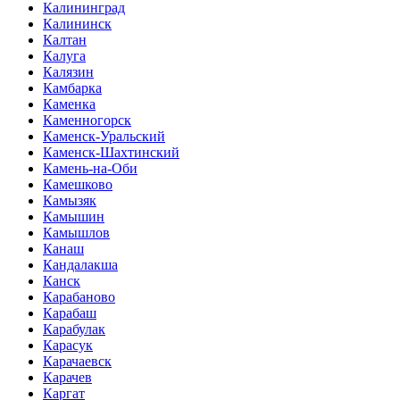
Калининград
Калининск
Калтан
Калуга
Калязин
Камбарка
Каменка
Каменногорск
Каменск-Уральский
Каменск-Шахтинский
Камень-на-Оби
Камешково
Камызяк
Камышин
Камышлов
Канаш
Кандалакша
Канск
Карабаново
Карабаш
Карабулак
Карасук
Карачаевск
Карачев
Каргат