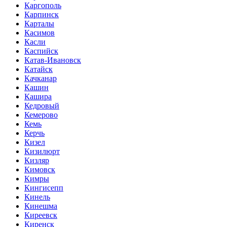
Каргополь
Карпинск
Карталы
Касимов
Касли
Каспийск
Катав-Ивановск
Катайск
Качканар
Кашин
Кашира
Кедровый
Кемерово
Кемь
Керчь
Кизел
Кизилюрт
Кизляр
Кимовск
Кимры
Кингисепп
Кинель
Кинешма
Киреевск
Киренск