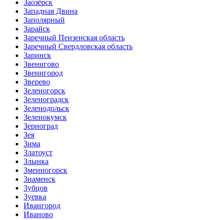
Заозёрск
Западная Двина
Заполярный
Зарайск
Заречный Пензенская область
Заречный Свердловская область
Заринск
Звенигово
Звенигород
Зверево
Зеленогорск
Зеленоградск
Зеленодольск
Зеленокумск
Зерноград
Зея
Зима
Златоуст
Злынка
Змеиногорск
Знаменск
Зубцов
Зуевка
Ивангород
Иваново