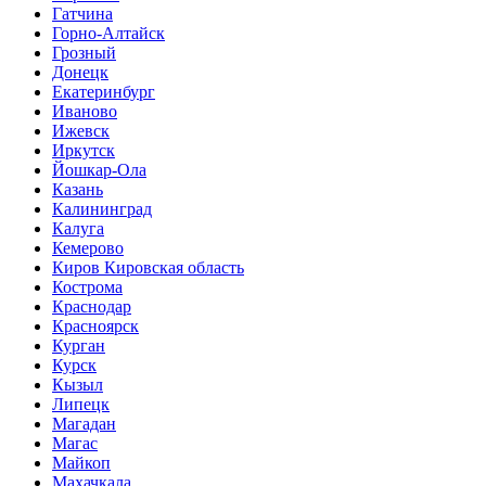
Гатчина
Горно-Алтайск
Грозный
Донецк
Екатеринбург
Иваново
Ижевск
Иркутск
Йошкар-Ола
Казань
Калининград
Калуга
Кемерово
Киров Кировская область
Кострома
Краснодар
Красноярск
Курган
Курск
Кызыл
Липецк
Магадан
Магас
Майкоп
Махачкала