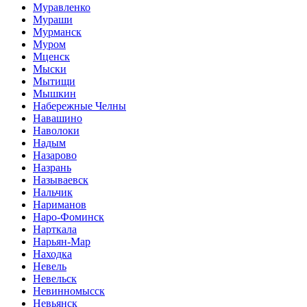
Муравленко
Мураши
Мурманск
Муром
Мценск
Мыски
Мытищи
Мышкин
Набережные Челны
Навашино
Наволоки
Надым
Назарово
Назрань
Называевск
Нальчик
Нариманов
Наро-Фоминск
Нарткала
Нарьян-Мар
Находка
Невель
Невельск
Невинномысск
Невьянск