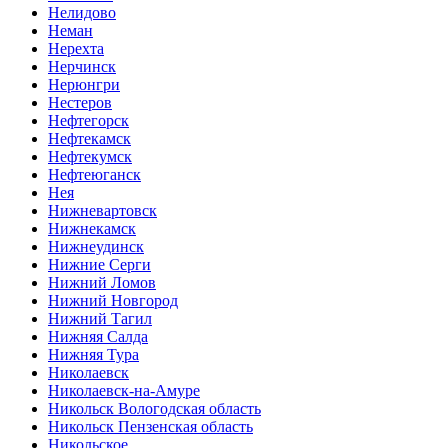
Нелидово
Неман
Нерехта
Нерчинск
Нерюнгри
Нестеров
Нефтегорск
Нефтекамск
Нефтекумск
Нефтеюганск
Нея
Нижневартовск
Нижнекамск
Нижнеудинск
Нижние Серги
Нижний Ломов
Нижний Новгород
Нижний Тагил
Нижняя Салда
Нижняя Тура
Николаевск
Николаевск-на-Амуре
Никольск Вологодская область
Никольск Пензенская область
Никольское