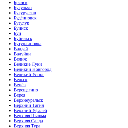
Брянск
Бугульма
Бугуруслан
Будённовск
Бузулук
Буинск
Буй
Буйнакск
Бутурлиновка
Валдай
Валуйки
Велиж
Великие Луки
Великий Новгород
Великий Устюг
Вельск
Венёв
Верещагино
Верея
Верхнеуральск
Верхний Тагил
Верхний Уфалей
Верхняя Пышма
Верхняя Салда
Верхняя Тура