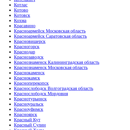
Котлас
Котово
Котовск
Кохма
Красавино
Красноармейск Московская область
Красноармейск Саратовская область
Красновишерск
Красногорск
Краснодар
Краснозаводск
Краснознаменск Калининградская область
Краснознаменск Московская область
Краснокаменск
Краснокамск
Красноперекопск
Краснослободск Волгоградская область
Краснослободск Мордовия
Краснотурьинск
Красноуральск
Красноуфимск
Красноярск
Красный Кут
Красный Сулин