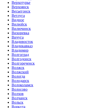
Верхотурье
Верхоянск
Весьегонск
Ветлуга
Видное
Вилюйск
Вилючинск
Вихоревка
Вичуга
Владивосток
Владикавказ
Владимир
Волгоград
Волгодонск
Волгореченск
Волжск
Волжский
Вологда
Володарск
Волоколамск
Волосово
Волхов
Волчанск
Вольск
Воркута