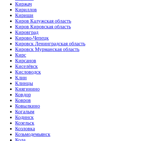
Киржач
Кириллов
Кириши
Киров Калужская область
Киров Кировская область
Кировград
Кирово-Чепецк
Кировск Ленинградская область
Кировск Мурманская область
Кирс
Кирсанов
Киселёвск
Кисловодск
Клин
Клинцы
Княгинино
Ковдор
Ковров
Ковылкино
Когалым
Кодинск
Козельск
Козловка
Козьмодемьянск
Кола