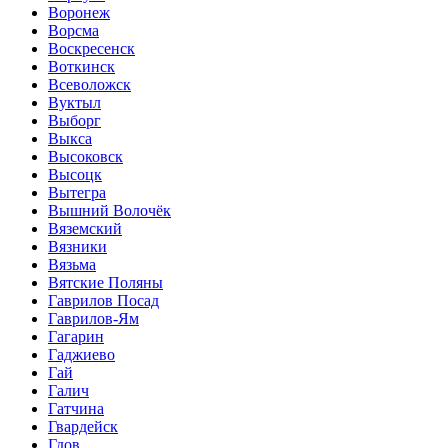
Воронеж
Ворсма
Воскресенск
Воткинск
Всеволожск
Вуктыл
Выборг
Выкса
Высоковск
Высоцк
Вытегра
Вышний Волочёк
Вяземский
Вязники
Вязьма
Вятские Поляны
Гаврилов Посад
Гаврилов-Ям
Гагарин
Гаджиево
Гай
Галич
Гатчина
Гвардейск
Гдов