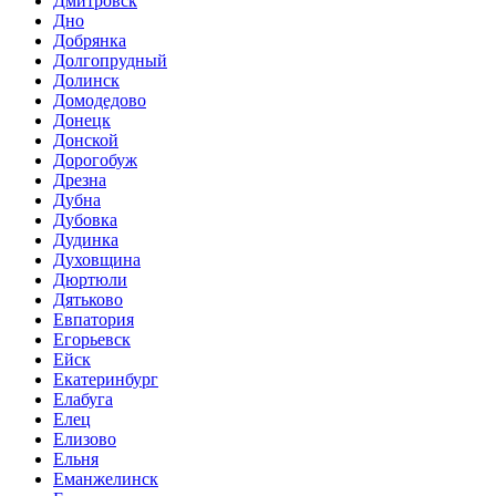
Дмитровск
Дно
Добрянка
Долгопрудный
Долинск
Домодедово
Донецк
Донской
Дорогобуж
Дрезна
Дубна
Дубовка
Дудинка
Духовщина
Дюртюли
Дятьково
Евпатория
Егорьевск
Ейск
Екатеринбург
Елабуга
Елец
Елизово
Ельня
Еманжелинск