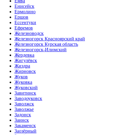
Емва
Енисейск
Ермолино
Ершов
Ессентуки
Ефремов
Железноводск
Железногорск Красноярский край
Железногорск Курская область
Железногорск-Илимский
Жердевка
Жигулёвск
Жиздра
Жирновск
Жуков
Жуковка
Жуковский
Завитинск
Заводоуковск
Заволжск
Заволжье
Задонск
Заинск
Закаменск
Заозёрный