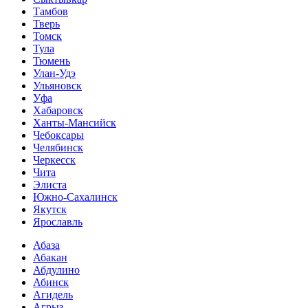
Тамбов
Тверь
Томск
Тула
Тюмень
Улан-Удэ
Ульяновск
Уфа
Хабаровск
Ханты-Мансийск
Чебоксары
Челябинск
Черкесск
Чита
Элиста
Южно-Сахалинск
Якутск
Ярославль
Абаза
Абакан
Абдулино
Абинск
Агидель
Агрыз