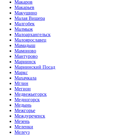
Макаров
Макарьев
Макушино
Малая Вишера
Малгобек
Малмыж
Малоархангельск
Малоярославец
Мамадыш
Мамоново
Мантурово
Мариинск
Мариинский Посад
Маркс
Махачкала
Мглин
Мегион
Медвежьегорск
Медногорск
Медынь
Межгорье
Междуреченск
Мезень
Меленки
Мелеуз