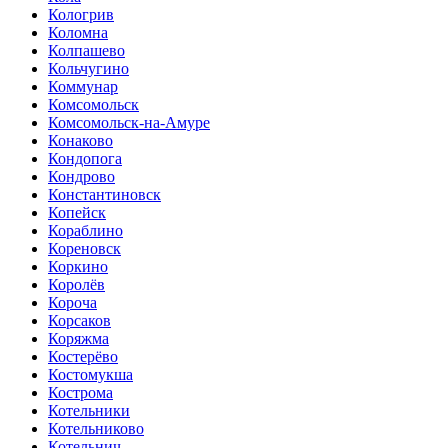
Кологрив
Коломна
Колпашево
Кольчугино
Коммунар
Комсомольск
Комсомольск-на-Амуре
Конаково
Кондопога
Кондрово
Константиновск
Копейск
Кораблино
Кореновск
Коркино
Королёв
Короча
Корсаков
Коряжма
Костерёво
Костомукша
Кострома
Котельники
Котельниково
Котельнич