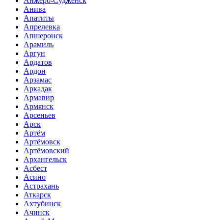
Анжеро-Судженск
Анива
Апатиты
Апрелевка
Апшеронск
Арамиль
Аргун
Ардатов
Ардон
Арзамас
Аркадак
Армавир
Армянск
Арсеньев
Арск
Артём
Артёмовск
Артёмовский
Архангельск
Асбест
Асино
Астрахань
Аткарск
Ахтубинск
Ачинск