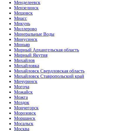
Менделеевск
Мензелинск
Мещовск
Миасс
Микунь
Миллерово
Минеральные Воды
Минусинск
Миньяр
Мирный Архангельская область
Мирный Якутия
Михайлов
Михайловка
Михайловск Свердловская область
Михайловск Ставропольский край
Мичуринск
Могоча
Можайск
Можга
Моздок
Мончегорск
Морозовск
Моршанск
Мосальск
Москва