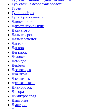
Гурьевск Кемеровская область
Гусев
Гусиноозёрск
Гусь-Хрустальный
Давлеканово
Дагестанские Огни
Далматово
Дальнегорск
Дальнереченск
Данилов
Данков
Дегтярск
Дедовск
Демидов
Дербент
Десногорск
Джанкой
Дзержинск
Дзержинский
Дивногорск
Дигора
Димитровград
Дмитриев
Дмитров