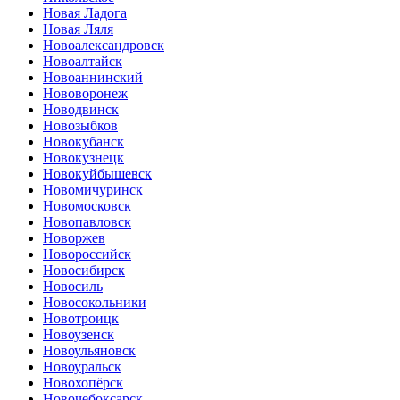
Новая Ладога
Новая Ляля
Новоалександровск
Новоалтайск
Новоаннинский
Нововоронеж
Новодвинск
Новозыбков
Новокубанск
Новокузнецк
Новокуйбышевск
Новомичуринск
Новомосковск
Новопавловск
Новоржев
Новороссийск
Новосибирск
Новосиль
Новосокольники
Новотроицк
Новоузенск
Новоульяновск
Новоуральск
Новохопёрск
Новочебоксарск