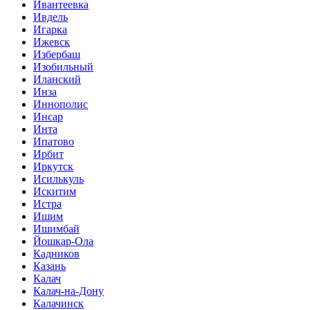
Ивантеевка
Ивдель
Игарка
Ижевск
Избербаш
Изобильный
Иланский
Инза
Иннополис
Инсар
Инта
Ипатово
Ирбит
Иркутск
Исилькуль
Искитим
Истра
Ишим
Ишимбай
Йошкар-Ола
Кадников
Казань
Калач
Калач-на-Дону
Калачинск