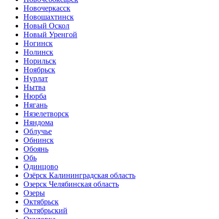
Новочеркасск
Новошахтинск
Новый Оскол
Новый Уренгой
Ногинск
Нолинск
Норильск
Ноябрьск
Нурлат
Нытва
Нюрба
Нягань
Нязелетворск
Няндома
Облучье
Обнинск
Обоянь
Обь
Одинцово
Озёрск Калининградская область
Озерск Челябинская область
Озеры
Октябрьск
Октябрьский