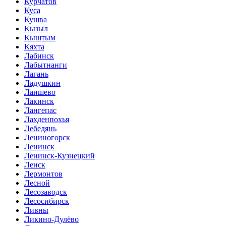
Курчатов
Куса
Кушва
Кызыл
Кыштым
Кяхта
Лабинск
Лабытнанги
Лагань
Ладушкин
Лаишево
Лакинск
Лангепас
Лахденпохья
Лебедянь
Лениногорск
Ленинск
Ленинск-Кузнецкий
Ленск
Лермонтов
Лесной
Лесозаводск
Лесосибирск
Ливны
Ликино-Дулёво