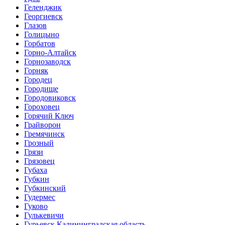
Геленджик
Георгиевск
Глазов
Голицыно
Горбатов
Горно-Алтайск
Горнозаводск
Горняк
Городец
Городище
Городовиковск
Гороховец
Горячий Ключ
Грайворон
Гремячинск
Грозный
Грязи
Грязовец
Губаха
Губкин
Губкинский
Гудермес
Гуково
Гулькевичи
Гурьевск Калининградская область