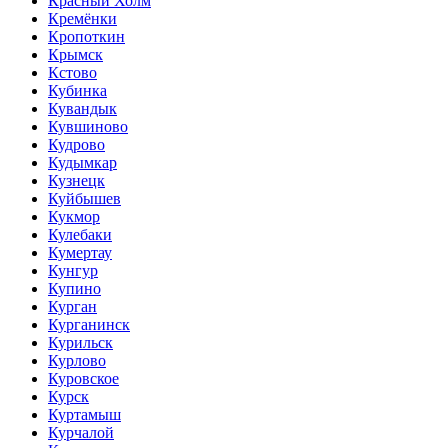
Красный Холм
Кремёнки
Кропоткин
Крымск
Кстово
Кубинка
Кувандык
Кувшиново
Кудрово
Кудымкар
Кузнецк
Куйбышев
Кукмор
Кулебаки
Кумертау
Кунгур
Купино
Курган
Курганинск
Курильск
Курлово
Куровское
Курск
Куртамыш
Курчалой