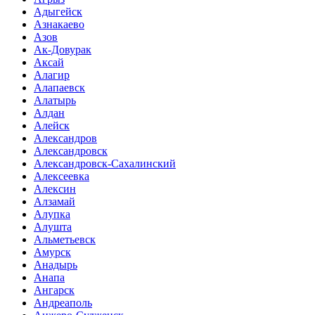
Адыгейск
Азнакаево
Азов
Ак-Довурак
Аксай
Алагир
Алапаевск
Алатырь
Алдан
Алейск
Александров
Александровск
Александровск-Сахалинский
Алексеевка
Алексин
Алзамай
Алупка
Алушта
Альметьевск
Амурск
Анадырь
Анапа
Ангарск
Андреаполь