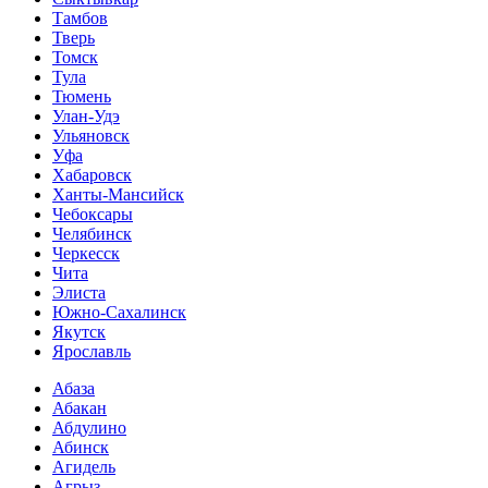
Тамбов
Тверь
Томск
Тула
Тюмень
Улан-Удэ
Ульяновск
Уфа
Хабаровск
Ханты-Мансийск
Чебоксары
Челябинск
Черкесск
Чита
Элиста
Южно-Сахалинск
Якутск
Ярославль
Абаза
Абакан
Абдулино
Абинск
Агидель
Агрыз