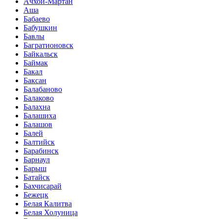
Ачхой-Мартан
Аша
Бабаево
Бабушкин
Бавлы
Багратионовск
Байкальск
Баймак
Бакал
Баксан
Балабаново
Балаково
Балахна
Балашиха
Балашов
Балей
Балтийск
Барабинск
Барнаул
Барыш
Батайск
Бахчисарай
Бежецк
Белая Калитва
Белая Холуница