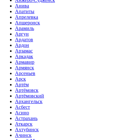
Анжеро-Судженск
Анива
Апатиты
Апрелевка
Апшеронск
Арамиль
Аргун
Ардатов
Ардон
Арзамас
Аркадак
Армавир
Армянск
Арсеньев
Арск
Артём
Артёмовск
Артёмовский
Архангельск
Асбест
Асино
Астрахань
Аткарск
Ахтубинск
Ачинск