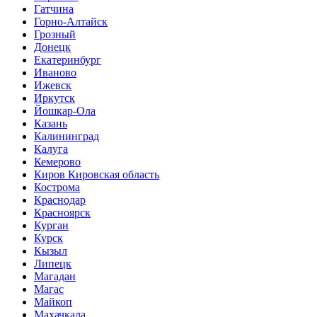
Гатчина
Горно-Алтайск
Грозный
Донецк
Екатеринбург
Иваново
Ижевск
Иркутск
Йошкар-Ола
Казань
Калининград
Калуга
Кемерово
Киров Кировская область
Кострома
Краснодар
Красноярск
Курган
Курск
Кызыл
Липецк
Магадан
Магас
Майкоп
Махачкала