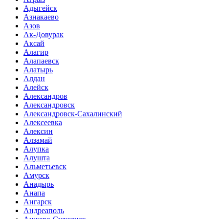
Адыгейск
Азнакаево
Азов
Ак-Довурак
Аксай
Алагир
Алапаевск
Алатырь
Алдан
Алейск
Александров
Александровск
Александровск-Сахалинский
Алексеевка
Алексин
Алзамай
Алупка
Алушта
Альметьевск
Амурск
Анадырь
Анапа
Ангарск
Андреаполь