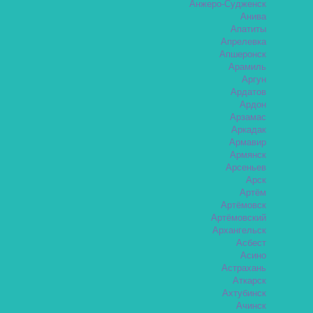
Анжеро-Судженск
Анива
Апатиты
Апрелевка
Апшеронск
Арамиль
Аргун
Ардатов
Ардон
Арзамас
Аркадак
Армавир
Армянск
Арсеньев
Арск
Артём
Артёмовск
Артёмовский
Архангельск
Асбест
Асино
Астрахань
Аткарск
Ахтубинск
Ачинск