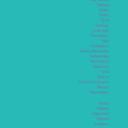
Тамбов
Тверь
Томск
Тула
Тюмень
Улан-Удэ
Ульяновск
Уфа
Хабаровск
Ханты-Мансийск
Чебоксары
Челябинск
Черкесск
Чита
Элиста
Южно-Сахалинск
Якутск
Ярославль
Абаза
Абакан
Абдулино
Абинск
Агидель