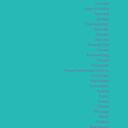
Гатчина
Горно-Алтайск
Грозный
Донецк
Екатеринбург
Иваново
Ижевск
Иркутск
Йошкар-Ола
Казань
Калининград
Калуга
Кемерово
Киров Кировская область
Кострома
Краснодар
Красноярск
Курган
Курск
Кызыл
Липецк
Магадан
Магас
Майкоп
Махачкала