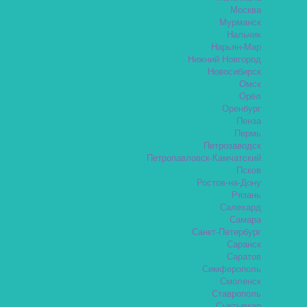
Москва
Мурманск
Нальчик
Нарьян-Мар
Нижний Новгород
Новосибирск
Омск
Орёл
Оренбург
Пенза
Пермь
Петрозаводск
Петропавловск-Камчатский
Псков
Ростов-на-Дону
Рязань
Салехард
Самара
Санкт-Петербург
Саранск
Саратов
Симферополь
Смоленск
Ставрополь
Сыктывкар