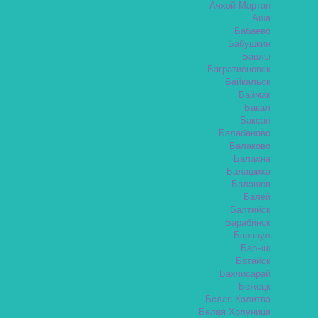
Ачхой-Мартан
Аша
Бабаево
Бабушкин
Бавлы
Багратионовск
Байкальск
Баймак
Бакал
Баксан
Балабаново
Балаково
Балахна
Балашиха
Балашов
Балей
Балтийск
Барабинск
Барнаул
Барыш
Батайск
Бахчисарай
Бежецк
Белая Калитва
Белая Холуница