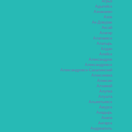
Агрыз
Адыгейск
Азнакаево
Азов
Ак-Довурак
Аксай
Алагир
Алапаевск
Алатырь
Алдан
Алейск
Александров
Александровск
Александровск-Сахалинский
Алексеевка
Алексин
Алзамай
Алупка
Алушта
Альметьевск
Амурск
Анадырь
Анапа
Ангарск
Андреаполь