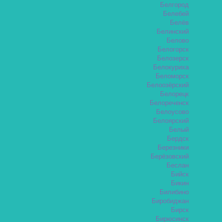
Белгород
Белебей
Белёв
Белинский
Белово
Белогорск
Белозерск
Белокуриха
Беломорск
Белоозёрский
Белорецк
Белореченск
Белоусово
Белоярский
Белый
Бердск
Березники
Берёзовский
Беслан
Бийск
Бикин
Билибино
Биробиджан
Бирск
Бирюсинск