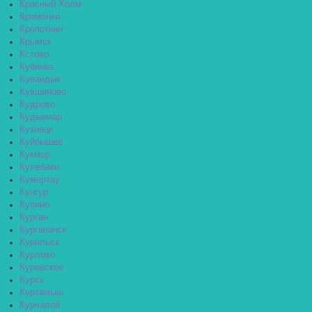
Красный Холм
Кремёнки
Кропоткин
Крымск
Кстово
Кубинка
Кувандык
Кувшиново
Кудрово
Кудымкар
Кузнецк
Куйбышев
Кукмор
Кулебаки
Кумертау
Кунгур
Купино
Курган
Курганинск
Курильск
Курлово
Куровское
Курск
Куртамыш
Курчалой