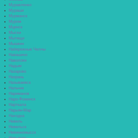
Муравленко
Мураши
Мурманск
Муром
Мценск
Мыски
Мытищи
Мышкин
Набережные Челны
Навашино
Наволоки
Надым
Назарово
Назрань
Называевск
Нальчик
Нариманов
Наро-Фоминск
Нарткала
Нарьян-Мар
Находка
Невель
Невельск
Невинномысск