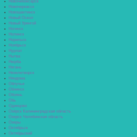
Новочебоксарск
Новочеркасск
Новошахтинск
Новый Оскол
Новый Уренгой
Ногинск
Нолинск
Норильск
Ноябрьск
Нурлат
Нытва
Нюрба
Нягань
Нязелетворск
Няндома
Облучье
Обнинск
Обоянь
Обь
Одинцово
Озёрск Калининградская область
Озерск Челябинская область
Озеры
Октябрьск
Октябрьский