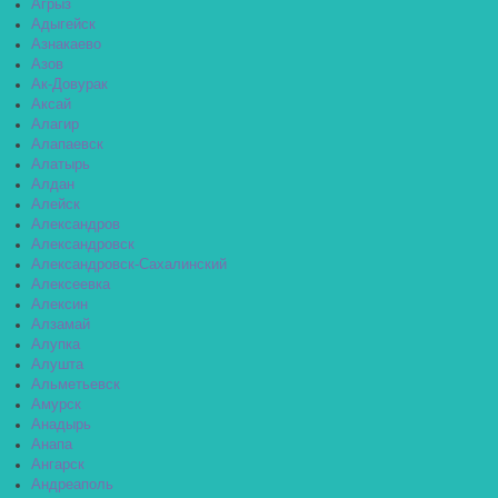
Агрыз
Адыгейск
Азнакаево
Азов
Ак-Довурак
Аксай
Алагир
Алапаевск
Алатырь
Алдан
Алейск
Александров
Александровск
Александровск-Сахалинский
Алексеевка
Алексин
Алзамай
Алупка
Алушта
Альметьевск
Амурск
Анадырь
Анапа
Ангарск
Андреаполь