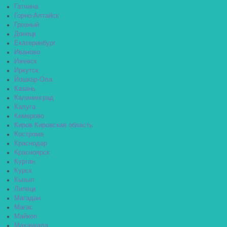
Гатчина
Горно-Алтайск
Грозный
Донецк
Екатеринбург
Иваново
Ижевск
Иркутск
Йошкар-Ола
Казань
Калининград
Калуга
Кемерово
Киров Кировская область
Кострома
Краснодар
Красноярск
Курган
Курск
Кызыл
Липецк
Магадан
Магас
Майкоп
Махачкала