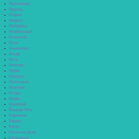
Ивантеевка
Ивдель
Игарка
Ижевск
Избербаш
Изобильный
Иланский
Инза
Иннополис
Инсар
Инта
Ипатово
Ирбит
Иркутск
Исилькуль
Искитим
Истра
Ишим
Ишимбай
Йошкар-Ола
Кадников
Казань
Калач
Калач-на-Дону
Калачинск