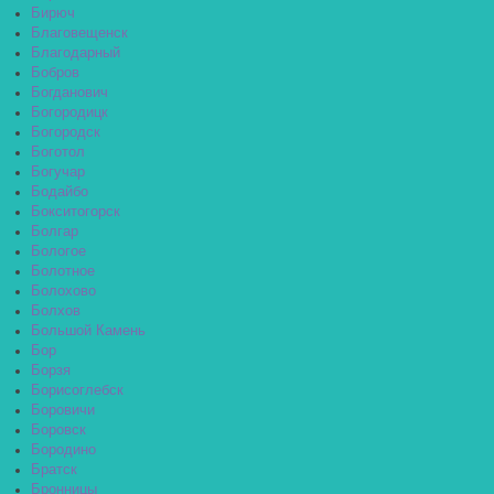
Бирюч
Благовещенск
Благодарный
Бобров
Богданович
Богородицк
Богородск
Боготол
Богучар
Бодайбо
Бокситогорск
Болгар
Бологое
Болотное
Болохово
Болхов
Большой Камень
Бор
Борзя
Борисоглебск
Боровичи
Боровск
Бородино
Братск
Бронницы