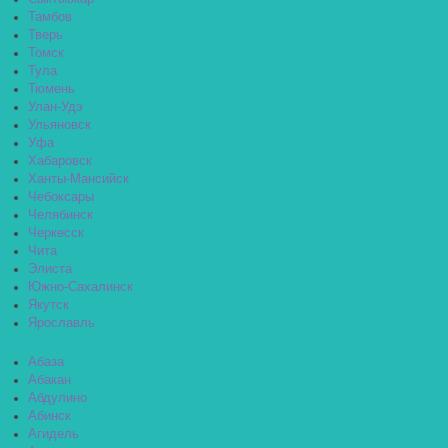
Тамбов
Тверь
Томск
Тула
Тюмень
Улан-Удэ
Ульяновск
Уфа
Хабаровск
Ханты-Мансийск
Чебоксары
Челябинск
Черкесск
Чита
Элиста
Южно-Сахалинск
Якутск
Ярославль
Абаза
Абакан
Абдулино
Абинск
Агидель