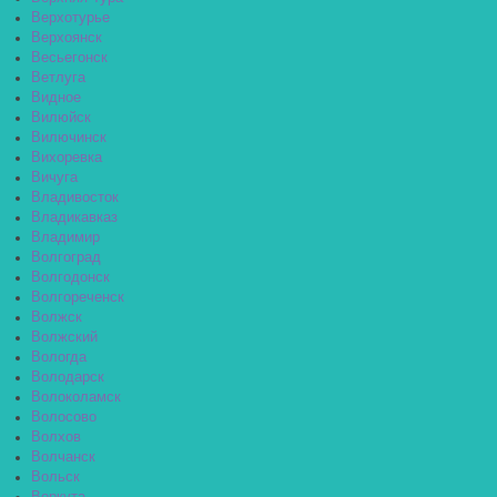
Верхотурье
Верхоянск
Весьегонск
Ветлуга
Видное
Вилюйск
Вилючинск
Вихоревка
Вичуга
Владивосток
Владикавказ
Владимир
Волгоград
Волгодонск
Волгореченск
Волжск
Волжский
Вологда
Володарск
Волоколамск
Волосово
Волхов
Волчанск
Вольск