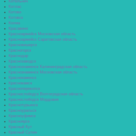
Котельнич
Котлас
Котово
Котовск
Кохма
Красавино
Красноармейск Московская область
Красноармейск Саратовская область
Красновишерск
Красногорск
Краснодар
Краснозаводск
Краснознаменск Калининградская область
Краснознаменск Московская область
Краснокаменск
Краснокамск
Красноперекопск
Краснослободск Волгоградская область
Краснослободск Мордовия
Краснотурьинск
Красноуральск
Красноуфимск
Красноярск
Красный Кут
Красный Сулин