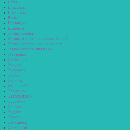
Емва
Енисейск
Ермолино
Ершов
Ессентуки
Ефремов
Железноводск
Железногорск Красноярский край
Железногорск Курская область
Железногорск-Илимский
Жердевка
Жигулёвск
Жиздра
Жирновск
Жуков
Жуковка
Жуковский
Завитинск
Заводоуковск
Заволжск
Заволжье
Задонск
Заинск
Закаменск
Заозёрный