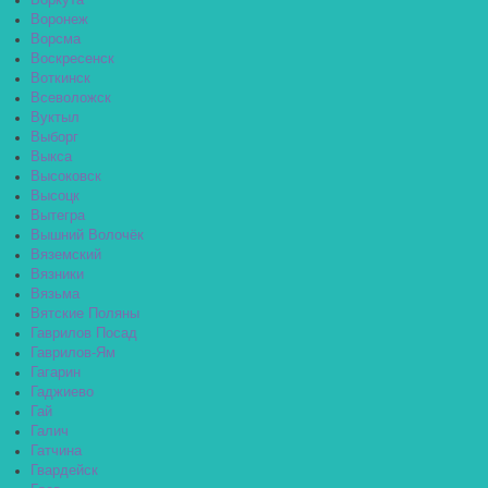
Воркута
Воронеж
Ворсма
Воскресенск
Воткинск
Всеволожск
Вуктыл
Выборг
Выкса
Высоковск
Высоцк
Вытегра
Вышний Волочёк
Вяземский
Вязники
Вязьма
Вятские Поляны
Гаврилов Посад
Гаврилов-Ям
Гагарин
Гаджиево
Гай
Галич
Гатчина
Гвардейск