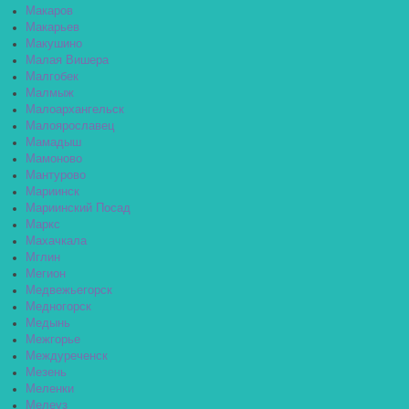
Макаров
Макарьев
Макушино
Малая Вишера
Малгобек
Малмыж
Малоархангельск
Малоярославец
Мамадыш
Мамоново
Мантурово
Мариинск
Мариинский Посад
Маркс
Махачкала
Мглин
Мегион
Медвежьегорск
Медногорск
Медынь
Межгорье
Междуреченск
Мезень
Меленки
Мелеуз