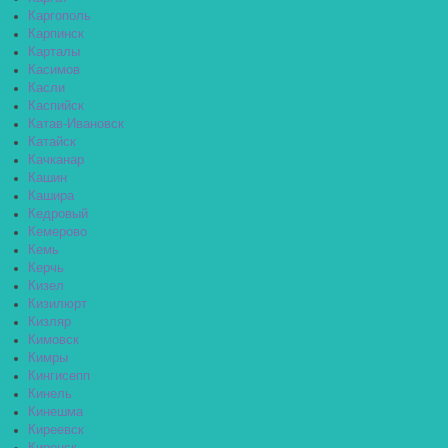
Каргополь
Карпинск
Карталы
Касимов
Касли
Каспийск
Катав-Ивановск
Катайск
Качканар
Кашин
Кашира
Кедровый
Кемерово
Кемь
Керчь
Кизел
Кизилюрт
Кизляр
Кимовск
Кимры
Кингисепп
Кинель
Кинешма
Киреевск