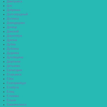
Дмитровск
Дно
Добрянка
Долгопрудный
Долинск
Домодедово
Донецк
Донской
Дорогобуж
Дрезна
Дубна
Дубовка
Дудинка
Духовщина
Дюртюли
Дятьково
Евпатория
Егорьевск
Ейск
Екатеринбург
Елабуга
Елец
Елизово
Ельня
Еманжелинск