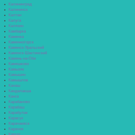
Калининград
Калининск
Калтан
Калуга
Калязин
Камбарка
Каменка
Каменногорск
Каменск-Уральский
Каменск-Шахтинский
Камень-на-Оби
Камешково
Камызяк
Камышин
Камышлов
Канаш
Кандалакша
Канск
Карабаново
Карабаш
Карабулак
Карасук
Карачаевск
Карачев
Каргат