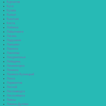
Курчатов
Куса
Кушва
Кызыл
Кыштым
Кяхта
Лабинск
Лабытнанги
Лагань
Ладушкин
Лаишево
Лакинск
Лангепас
Лахденпохья
Лебедянь
Лениногорск
Ленинск
Ленинск-Кузнецкий
Ленск
Лермонтов
Лесной
Лесозаводск
Лесосибирск
Ливны
Ликино-Дулёво