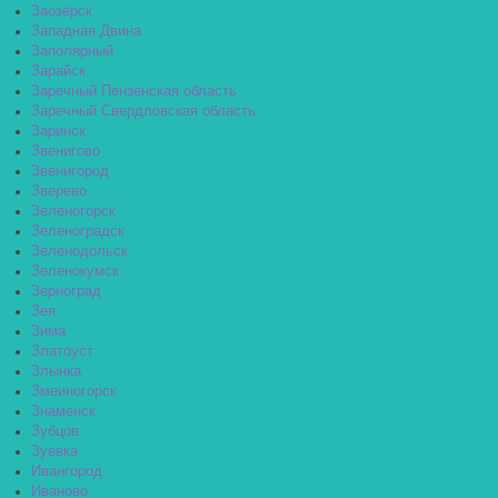
Заозёрск
Западная Двина
Заполярный
Зарайск
Заречный Пензенская область
Заречный Свердловская область
Заринск
Звенигово
Звенигород
Зверево
Зеленогорск
Зеленоградск
Зеленодольск
Зеленокумск
Зерноград
Зея
Зима
Златоуст
Злынка
Змеиногорск
Знаменск
Зубцов
Зуевка
Ивангород
Иваново