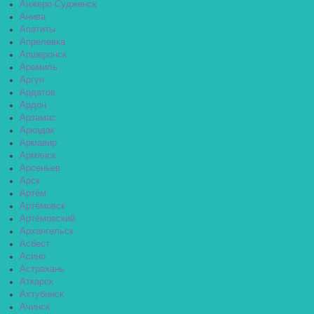
Анжеро-Судженск
Анива
Апатиты
Апрелевка
Апшеронск
Арамиль
Аргун
Ардатов
Ардон
Арзамас
Аркадак
Армавир
Армянск
Арсеньев
Арск
Артём
Артёмовск
Артёмовский
Архангельск
Асбест
Асино
Астрахань
Аткарск
Ахтубинск
Ачинск