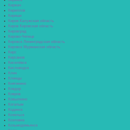
Киренск
Киржач
Кириллов
Кириши
Киров Калужская область
Киров Кировская область
Кировград
Кирово-Чепецк
Кировск Ленинградская область
Кировск Мурманская область
Кирс
Кирсанов
Киселёвск
Кисловодск
Клин
Клинцы
Княгинино
Ковдор
Ковров
Ковылкино
Когалым
Кодинск
Козельск
Козловка
Козьмодемьянск