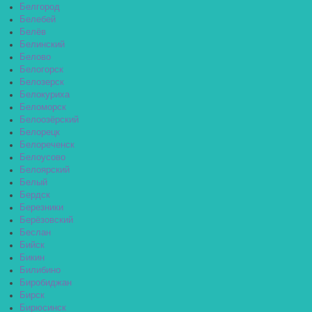
Белгород
Белебей
Белёв
Белинский
Белово
Белогорск
Белозерск
Белокуриха
Беломорск
Белоозёрский
Белорецк
Белореченск
Белоусово
Белоярский
Белый
Бердск
Березники
Берёзовский
Беслан
Бийск
Бикин
Билибино
Биробиджан
Бирск
Бирюсинск