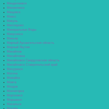
Менделеевск
Мензелинск
Мещовск
Миасс
Микунь
Миллерово
Минеральные Воды
Минусинск
Миньяр
Мирный Архангельская область
Мирный Якутия
Михайлов
Михайловка
Михайловск Свердловская область
Михайловск Ставропольский край
Мичуринск
Могоча
Можайск
Можга
Моздок
Мончегорск
Морозовск
Моршанск
Мосальск
Москва