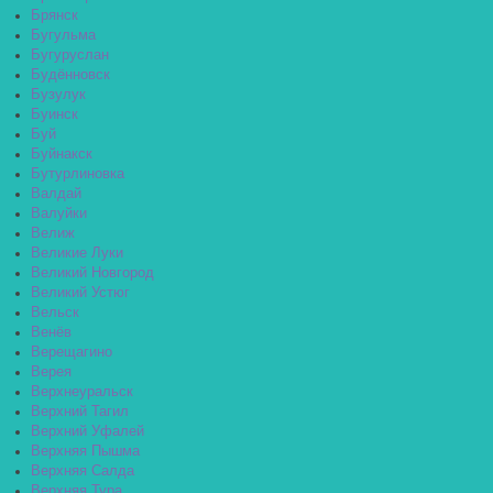
Брянск
Бугульма
Бугуруслан
Будённовск
Бузулук
Буинск
Буй
Буйнакск
Бутурлиновка
Валдай
Валуйки
Велиж
Великие Луки
Великий Новгород
Великий Устюг
Вельск
Венёв
Верещагино
Верея
Верхнеуральск
Верхний Тагил
Верхний Уфалей
Верхняя Пышма
Верхняя Салда
Верхняя Тура