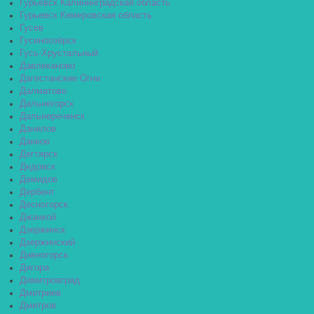
Гурьевск Калининградская область
Гурьевск Кемеровская область
Гусев
Гусиноозёрск
Гусь-Хрустальный
Давлеканово
Дагестанские Огни
Далматово
Дальнегорск
Дальнереченск
Данилов
Данков
Дегтярск
Дедовск
Демидов
Дербент
Десногорск
Джанкой
Дзержинск
Дзержинский
Дивногорск
Дигора
Димитровград
Дмитриев
Дмитров