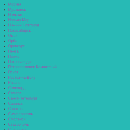
Москва
Мурманск
Нальчик
Нарьян-Мар
Нижний Новгород
Новосибирск
Омск
Орёл
Оренбург
Пенза
Пермь
Петрозаводск
Петропавловск-Камчатский
Псков
Ростов-на-Дону
Рязань
Салехард
Самара
Санкт-Петербург
Саранск
Саратов
Симферополь
Смоленск
Ставрополь
Сыктывкар