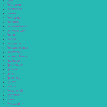
Гдов
Геленджик
Георгиевск
Глазов
Голицыно
Горбатов
Горно-Алтайск
Горнозаводск
Горняк
Городец
Городище
Городовиковск
Гороховец
Горячий Ключ
Грайворон
Гремячинск
Грозный
Грязи
Грязовец
Губаха
Губкин
Губкинский
Гудермес
Гуково
Гулькевичи