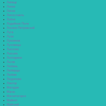
Липецк
Липки
Лиски
Лихославль
Лобня
Лодейное Поле
Лосино-Петровский
Луга
Луза
Лукоянов
Луховицы
Лысково
Лысьва
Лыткарино
Льгов
Любань
Люберцы
Любим
Людиново
Лянтор
Магадан
Магас
Магнитогорск
Майкоп
Майский