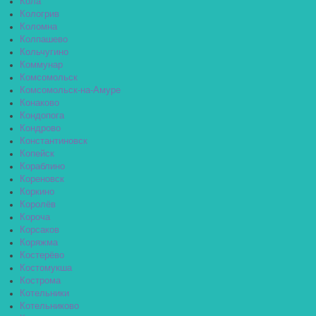
Кола
Кологрив
Коломна
Колпашево
Кольчугино
Коммунар
Комсомольск
Комсомольск-на-Амуре
Конаково
Кондопога
Кондрово
Константиновск
Копейск
Кораблино
Кореновск
Коркино
Королёв
Короча
Корсаков
Коряжма
Костерёво
Костомукша
Кострома
Котельники
Котельниково