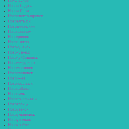
Никольское
Новая Ладога
Новая Ляля
Новоалександровск
Новоалтайск
Новоаннинский
Нововоронеж
Новодвинск
Новозыбков
Новокубанск
Новокузнецк
Новокуйбышевск
Новомичуринск
Новомосковск
Новопавловск
Новоржев
Новороссийск
Новосибирск
Новосиль
Новосокольники
Новотроицк
Новоузенск
Новоульяновск
Новоуральск
Новохопёрск