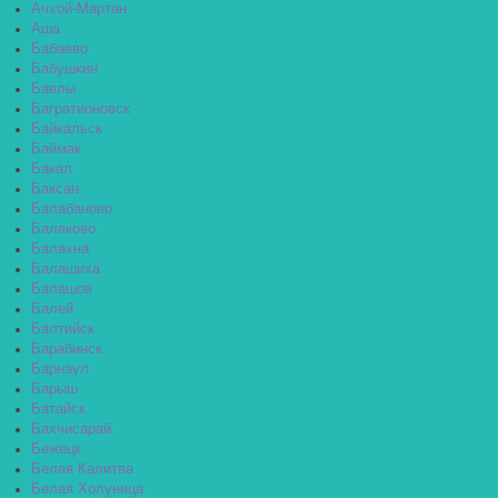
Ачхой-Мартан
Аша
Бабаево
Бабушкин
Бавлы
Багратионовск
Байкальск
Баймак
Бакал
Баксан
Балабаново
Балаково
Балахна
Балашиха
Балашов
Балей
Балтийск
Барабинск
Барнаул
Барыш
Батайск
Бахчисарай
Бежецк
Белая Калитва
Белая Холуница