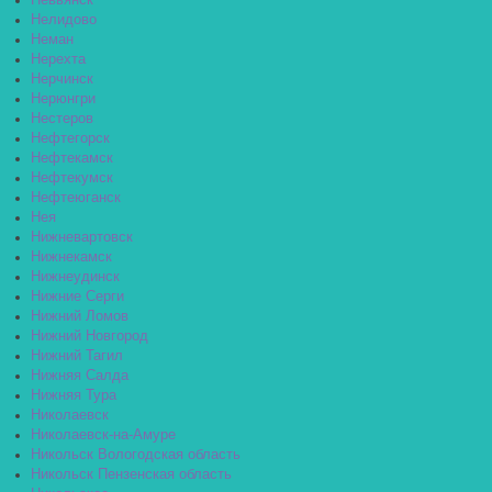
Невьянск
Нелидово
Неман
Нерехта
Нерчинск
Нерюнгри
Нестеров
Нефтегорск
Нефтекамск
Нефтекумск
Нефтеюганск
Нея
Нижневартовск
Нижнекамск
Нижнеудинск
Нижние Серги
Нижний Ломов
Нижний Новгород
Нижний Тагил
Нижняя Салда
Нижняя Тура
Николаевск
Николаевск-на-Амуре
Никольск Вологодская область
Никольск Пензенская область