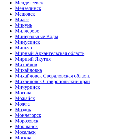
Менделеевск
Мензелинск
Мещовск
Миасс
Микунь
Миллерово
Минеральные Воды
Минусинск
Миньяр
Мирный Архангельская область
Мирный Якутия
Михайлов
Михайловка
Михайловск Свердловская область
Михайловск Ставропольский край
Мичуринск
Могоча
Можайск
Можга
Моздок
Мончегорск
Морозовск
Моршанск
Мосальск
Москва