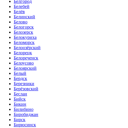
Белгород
Белебей
Белёв
Белинский
Белово
Белогорск
Белозерск
Белокуриха
Беломорск
Белоозёрский
Белорецк
Белореченск
Белоусово
Белоярский
Белый
Бердск
Березники
Берёзовский
Беслан
Бийск
Бикин
Билибино
Биробиджан
Бирск
Бирюсинск