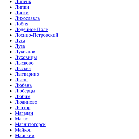
Липецк
Липки
Лиски
Лихославль
Лобня
Лодейное Поле
Лосино-Петровский
Луга
Луза
Лукоянов
Луховицы
Лысково
Лысьва
Лыткарино
Льгов
Любань
Люберцы
Любим
Людиново
Лянтор
Магадан
Магас
Магнитогорск
Майкоп
Майский