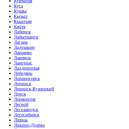
Курчатов
Куса
Кушва
Кызыл
Кыштым
Кяхта
Лабинск
Лабытнанги
Лагань
Ладушкин
Лаишево
Лакинск
Лангепас
Лахденпохья
Лебедянь
Лениногорск
Ленинск
Ленинск-Кузнецкий
Ленск
Лермонтов
Лесной
Лесозаводск
Лесосибирск
Ливны
Ликино-Дулёво