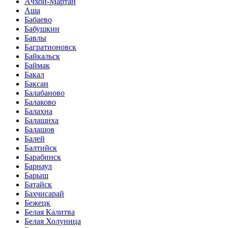
Ачхой-Мартан
Аша
Бабаево
Бабушкин
Бавлы
Багратионовск
Байкальск
Баймак
Бакал
Баксан
Балабаново
Балаково
Балахна
Балашиха
Балашов
Балей
Балтийск
Барабинск
Барнаул
Барыш
Батайск
Бахчисарай
Бежецк
Белая Калитва
Белая Холуница