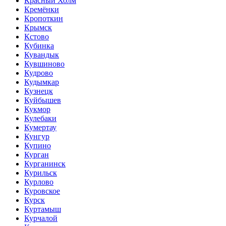
Красный Холм
Кремёнки
Кропоткин
Крымск
Кстово
Кубинка
Кувандык
Кувшиново
Кудрово
Кудымкар
Кузнецк
Куйбышев
Кукмор
Кулебаки
Кумертау
Кунгур
Купино
Курган
Курганинск
Курильск
Курлово
Куровское
Курск
Куртамыш
Курчалой