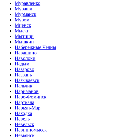
Муравленко
Мураши
Мурманск
Муром
Мценск
Мыски
Мытищи
Мышкин
Набережные Челны
Навашино
Наволоки
Надым
Назарово
Назрань
Называевск
Нальчик
Нариманов
Наро-Фоминск
Нарткала
Нарьян-Мар
Находка
Невель
Невельск
Невинномысск
Невьянск