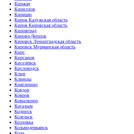
Киржач
Кириллов
Кириши
Киров Калужская область
Киров Кировская область
Кировград
Кирово-Чепецк
Кировск Ленинградская область
Кировск Мурманская область
Кирс
Кирсанов
Киселёвск
Кисловодск
Клин
Клинцы
Княгинино
Ковдор
Ковров
Ковылкино
Когалым
Кодинск
Козельск
Козловка
Козьмодемьянск
Кола