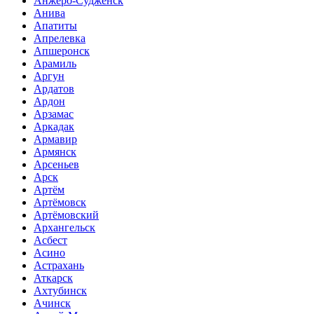
Анжеро-Судженск
Анива
Апатиты
Апрелевка
Апшеронск
Арамиль
Аргун
Ардатов
Ардон
Арзамас
Аркадак
Армавир
Армянск
Арсеньев
Арск
Артём
Артёмовск
Артёмовский
Архангельск
Асбест
Асино
Астрахань
Аткарск
Ахтубинск
Ачинск