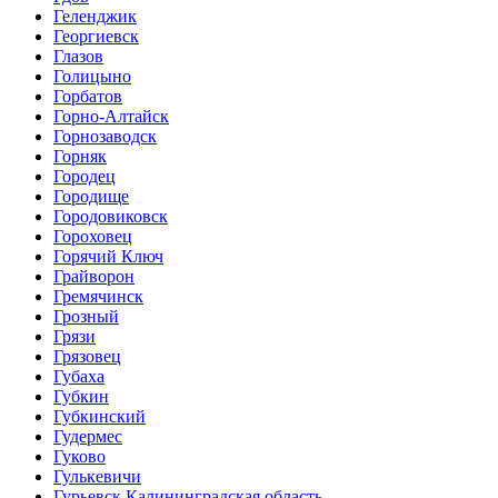
Геленджик
Георгиевск
Глазов
Голицыно
Горбатов
Горно-Алтайск
Горнозаводск
Горняк
Городец
Городище
Городовиковск
Гороховец
Горячий Ключ
Грайворон
Гремячинск
Грозный
Грязи
Грязовец
Губаха
Губкин
Губкинский
Гудермес
Гуково
Гулькевичи
Гурьевск Калининградская область