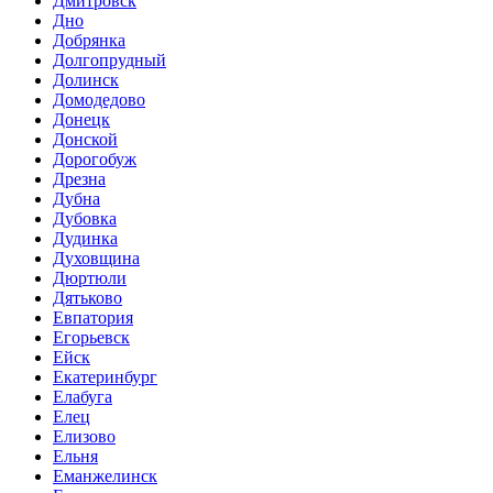
Дмитровск
Дно
Добрянка
Долгопрудный
Долинск
Домодедово
Донецк
Донской
Дорогобуж
Дрезна
Дубна
Дубовка
Дудинка
Духовщина
Дюртюли
Дятьково
Евпатория
Егорьевск
Ейск
Екатеринбург
Елабуга
Елец
Елизово
Ельня
Еманжелинск