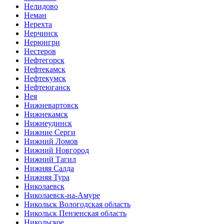
Нелидово
Неман
Нерехта
Нерчинск
Нерюнгри
Нестеров
Нефтегорск
Нефтекамск
Нефтекумск
Нефтеюганск
Нея
Нижневартовск
Нижнекамск
Нижнеудинск
Нижние Серги
Нижний Ломов
Нижний Новгород
Нижний Тагил
Нижняя Салда
Нижняя Тура
Николаевск
Николаевск-на-Амуре
Никольск Вологодская область
Никольск Пензенская область
Никольское