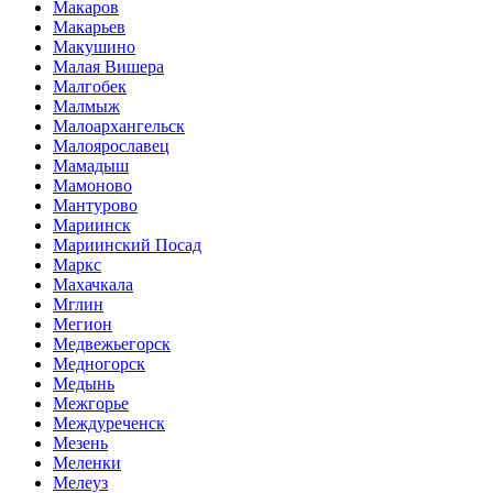
Макаров
Макарьев
Макушино
Малая Вишера
Малгобек
Малмыж
Малоархангельск
Малоярославец
Мамадыш
Мамоново
Мантурово
Мариинск
Мариинский Посад
Маркс
Махачкала
Мглин
Мегион
Медвежьегорск
Медногорск
Медынь
Межгорье
Междуреченск
Мезень
Меленки
Мелеуз