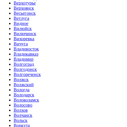
Верхотурье
Верхоянск
Весьегонск
Ветлуга
Видное
Вилюйск
Вилючинск
Вихоревка
Вичуга
Владивосток
Владикавказ
Владимир
Волгоград
Волгодонск
Волгореченск
Волжск
Волжский
Вологда
Володарск
Волоколамск
Волосово
Волхов
Волчанск
Вольск
Воркута