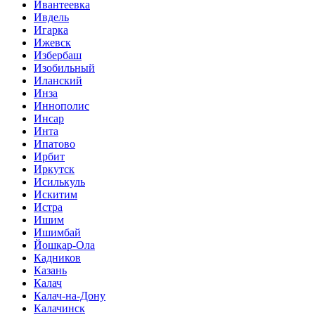
Ивантеевка
Ивдель
Игарка
Ижевск
Избербаш
Изобильный
Иланский
Инза
Иннополис
Инсар
Инта
Ипатово
Ирбит
Иркутск
Исилькуль
Искитим
Истра
Ишим
Ишимбай
Йошкар-Ола
Кадников
Казань
Калач
Калач-на-Дону
Калачинск