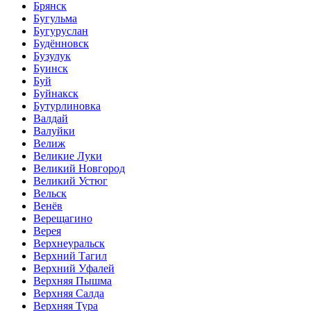
Брянск
Бугульма
Бугуруслан
Будённовск
Бузулук
Буинск
Буй
Буйнакск
Бутурлиновка
Валдай
Валуйки
Велиж
Великие Луки
Великий Новгород
Великий Устюг
Вельск
Венёв
Верещагино
Верея
Верхнеуральск
Верхний Тагил
Верхний Уфалей
Верхняя Пышма
Верхняя Салда
Верхняя Тура