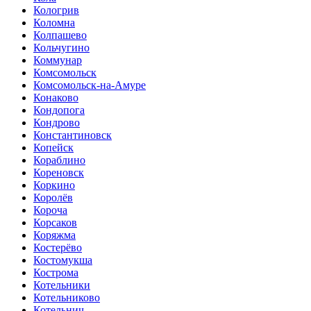
Кологрив
Коломна
Колпашево
Кольчугино
Коммунар
Комсомольск
Комсомольск-на-Амуре
Конаково
Кондопога
Кондрово
Константиновск
Копейск
Кораблино
Кореновск
Коркино
Королёв
Короча
Корсаков
Коряжма
Костерёво
Костомукша
Кострома
Котельники
Котельниково
Котельнич