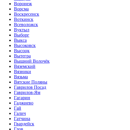
Воронеж
Ворсма
Воскресенск
Воткинск
Всеволожск
Вуктыл
Выборг
Выкса
Высоковск
Высоцк
Вытегра
Вышний Волочёк
Вяземский
Вязники
Вязьма
Вятские Поляны
Гаврилов Посад
Гаврилов-Ям
Гагарин
Гаджиево
Гай
Галич
Гатчина
Гвардейск
Гдов