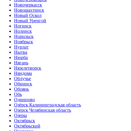
Новочеркасск
Новошахтинск
Новый Оскол
Новый Уренгой
Ногинск
Нолинск
Норильск
Ноябрьск
Нурлат
Нытва
Нюрба
Нягань
Нязелетворск
Няндома
Облучье
Обнинск
Обоянь
Обь
Одинцово
Озёрск Калининградская область
Озерск Челябинская область
Озеры
Октябрьск
Октябрьский