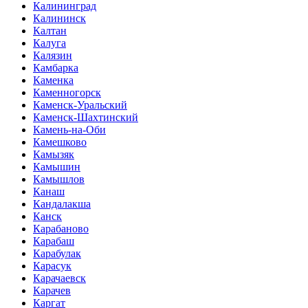
Калининград
Калининск
Калтан
Калуга
Калязин
Камбарка
Каменка
Каменногорск
Каменск-Уральский
Каменск-Шахтинский
Камень-на-Оби
Камешково
Камызяк
Камышин
Камышлов
Канаш
Кандалакша
Канск
Карабаново
Карабаш
Карабулак
Карасук
Карачаевск
Карачев
Каргат