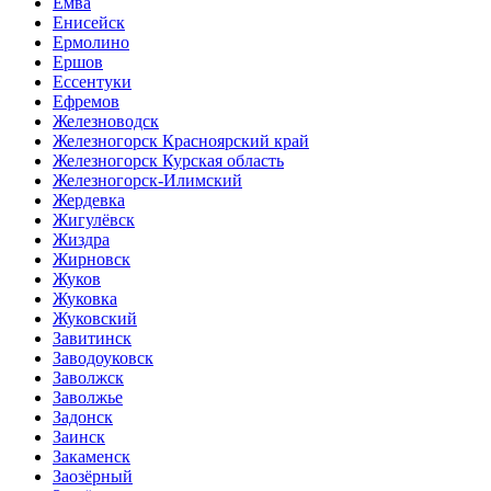
Емва
Енисейск
Ермолино
Ершов
Ессентуки
Ефремов
Железноводск
Железногорск Красноярский край
Железногорск Курская область
Железногорск-Илимский
Жердевка
Жигулёвск
Жиздра
Жирновск
Жуков
Жуковка
Жуковский
Завитинск
Заводоуковск
Заволжск
Заволжье
Задонск
Заинск
Закаменск
Заозёрный