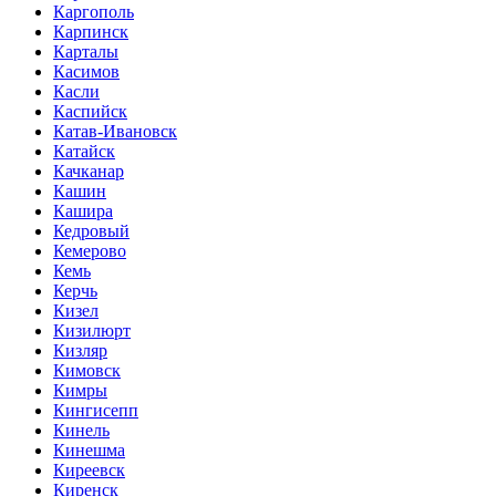
Каргополь
Карпинск
Карталы
Касимов
Касли
Каспийск
Катав-Ивановск
Катайск
Качканар
Кашин
Кашира
Кедровый
Кемерово
Кемь
Керчь
Кизел
Кизилюрт
Кизляр
Кимовск
Кимры
Кингисепп
Кинель
Кинешма
Киреевск
Киренск