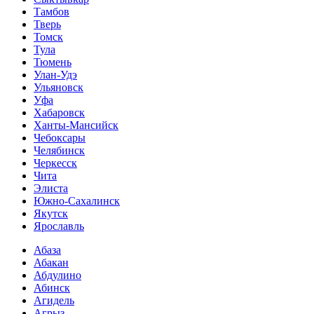
Тамбов
Тверь
Томск
Тула
Тюмень
Улан-Удэ
Ульяновск
Уфа
Хабаровск
Ханты-Мансийск
Чебоксары
Челябинск
Черкесск
Чита
Элиста
Южно-Сахалинск
Якутск
Ярославль
Абаза
Абакан
Абдулино
Абинск
Агидель
Агрыз