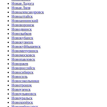
Новая Ладога
Новая Ляля
Новоалександровск
Новоалтайск
Новоаннинский
Нововоронеж
Новодвинск
Новозыбков
Новокубанск
Новокузнецк
Новокуйбышевск
Новомичуринск
Новомосковск
Новопавловск
Новоржев
Новороссийск
Новосибирск
Новосиль
Новосокольники
Новотроицк
Новоузенск
Новоульяновск
Новоуральск
Новохопёрск
Новочебоксарск