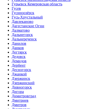
Гурьевск Кемеровская область
Гусев
Гусиноозёрск
Гусь-Хрустальный
Давлеканово
Дагестанские Огни
Далматово
Дальнегорск
Дальнереченск
Данилов
Данков
Дегтярск
Дедовск
Демидов
Дербент
Десногорск
Джанкой
Дзержинск
Дзержинский
Дивногорск
Дигора
Димитровград
Дмитриев
Дмитров