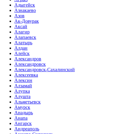
Адыгейск
Азнакаево
Азов
Ак-Довурак
Аксай
Алагир
Алапаевск
Алатырь
Алдан
Алейск
Александров
Александровск
Александровск-Сахалинский
Алексеевка
Алексин
Алзамай
Алупка
Алушта
Альметьевск
Амурск
Анадырь
Анапа
Ангарск
Андреаполь