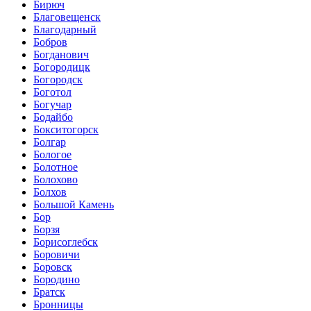
Бирюч
Благовещенск
Благодарный
Бобров
Богданович
Богородицк
Богородск
Боготол
Богучар
Бодайбо
Бокситогорск
Болгар
Бологое
Болотное
Болохово
Болхов
Большой Камень
Бор
Борзя
Борисоглебск
Боровичи
Боровск
Бородино
Братск
Бронницы