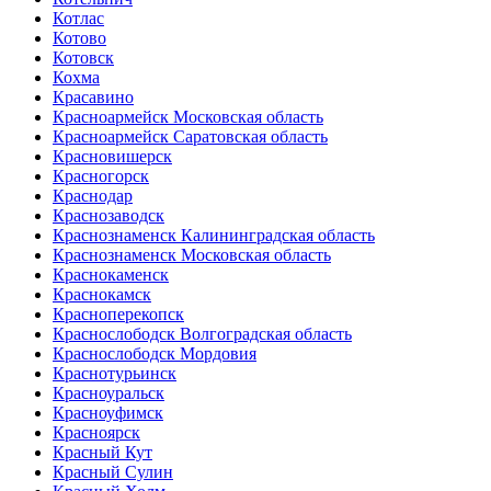
Котлас
Котово
Котовск
Кохма
Красавино
Красноармейск Московская область
Красноармейск Саратовская область
Красновишерск
Красногорск
Краснодар
Краснозаводск
Краснознаменск Калининградская область
Краснознаменск Московская область
Краснокаменск
Краснокамск
Красноперекопск
Краснослободск Волгоградская область
Краснослободск Мордовия
Краснотурьинск
Красноуральск
Красноуфимск
Красноярск
Красный Кут
Красный Сулин