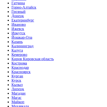
Гатчина
Горно-Алтайск
Грозный
Донецк
Екатеринбург
Иваново
Ижевск
Иркутск
Йошкар-Ола
Казань
Калининград
Калуга
Кемерово
Киров Кировская область
Кострома
Краснодар
Красноярск
Курган
Курск
Кызыл
Липецк
Магадан
Магас
Майкоп
Махачкала