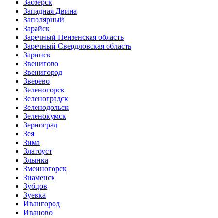
Заозёрск
Западная Двина
Заполярный
Зарайск
Заречный Пензенская область
Заречный Свердловская область
Заринск
Звенигово
Звенигород
Зверево
Зеленогорск
Зеленоградск
Зеленодольск
Зеленокумск
Зерноград
Зея
Зима
Златоуст
Злынка
Змеиногорск
Знаменск
Зубцов
Зуевка
Ивангород
Иваново