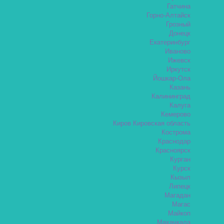
Гатчина
Горно-Алтайск
Грозный
Донецк
Екатеринбург
Иваново
Ижевск
Иркутск
Йошкар-Ола
Казань
Калининград
Калуга
Кемерово
Киров Кировская область
Кострома
Краснодар
Красноярск
Курган
Курск
Кызыл
Липецк
Магадан
Магас
Майкоп
Махачкала