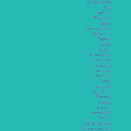
Ачхой-Мартан
Аша
Бабаево
Бабушкин
Бавлы
Багратионовск
Байкальск
Баймак
Бакал
Баксан
Балабаново
Балаково
Балахна
Балашиха
Балашов
Балей
Балтийск
Барабинск
Барнаул
Барыш
Батайск
Бахчисарай
Бежецк
Белая Калитва
Белая Холуница