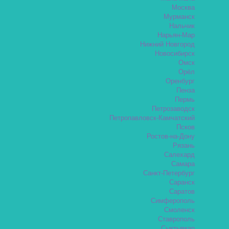
Москва
Мурманск
Нальчик
Нарьян-Мар
Нижний Новгород
Новосибирск
Омск
Орёл
Оренбург
Пенза
Пермь
Петрозаводск
Петропавловск-Камчатский
Псков
Ростов-на-Дону
Рязань
Салехард
Самара
Санкт-Петербург
Саранск
Саратов
Симферополь
Смоленск
Ставрополь
Сыктывкар