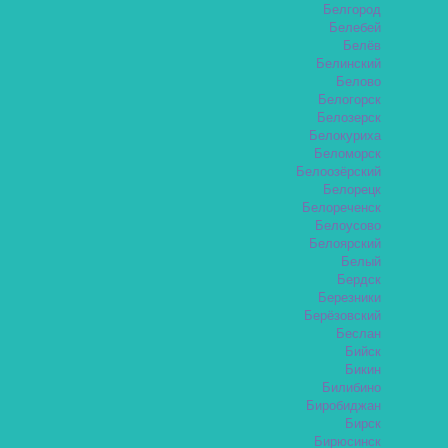
Белгород
Белебей
Белёв
Белинский
Белово
Белогорск
Белозерск
Белокуриха
Беломорск
Белоозёрский
Белорецк
Белореченск
Белоусово
Белоярский
Белый
Бердск
Березники
Берёзовский
Беслан
Бийск
Бикин
Билибино
Биробиджан
Бирск
Бирюсинск