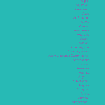
Агрыз
Адыгейск
Азнакаево
Азов
Ак-Довурак
Аксай
Алагир
Алапаевск
Алатырь
Алдан
Алейск
Александров
Александровск
Александровск-Сахалинский
Алексеевка
Алексин
Алзамай
Алупка
Алушта
Альметьевск
Амурск
Анадырь
Анапа
Ангарск
Андреаполь