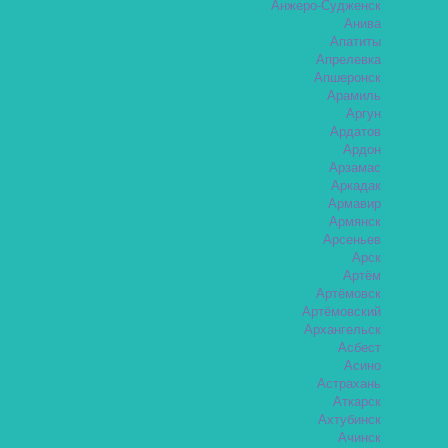
Анжеро-Судженск
Анива
Апатиты
Апрелевка
Апшеронск
Арамиль
Аргун
Ардатов
Ардон
Арзамас
Аркадак
Армавир
Армянск
Арсеньев
Арск
Артём
Артёмовск
Артёмовский
Архангельск
Асбест
Асино
Астрахань
Аткарск
Ахтубинск
Ачинск