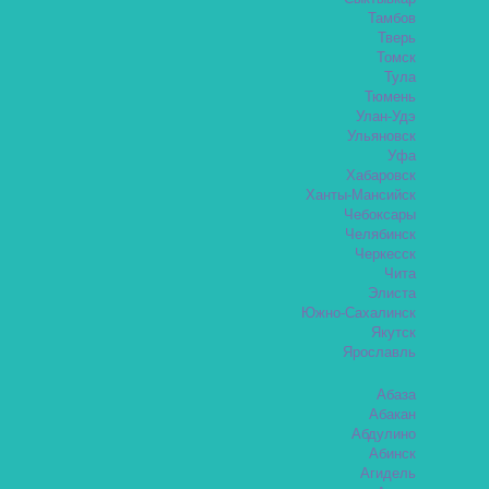
Тамбов
Тверь
Томск
Тула
Тюмень
Улан-Удэ
Ульяновск
Уфа
Хабаровск
Ханты-Мансийск
Чебоксары
Челябинск
Черкесск
Чита
Элиста
Южно-Сахалинск
Якутск
Ярославль
Абаза
Абакан
Абдулино
Абинск
Агидель