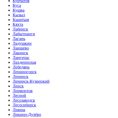
Курчатов
Куса
Кушва
Кызыл
Кыштым
Кяхта
Лабинск
Лабытнанги
Лагань
Ладушкин
Лаишево
Лакинск
Лангепас
Лахденпохья
Лебедянь
Лениногорск
Ленинск
Ленинск-Кузнецкий
Ленск
Лермонтов
Лесной
Лесозаводск
Лесосибирск
Ливны
Ликино-Дулёво