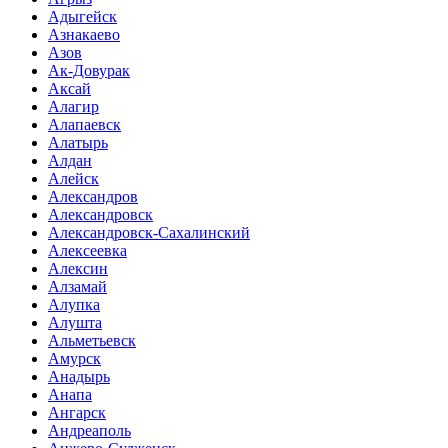
Адыгейск
Азнакаево
Азов
Ак-Довурак
Аксай
Алагир
Алапаевск
Алатырь
Алдан
Алейск
Александров
Александровск
Александровск-Сахалинский
Алексеевка
Алексин
Алзамай
Алупка
Алушта
Альметьевск
Амурск
Анадырь
Анапа
Ангарск
Андреаполь