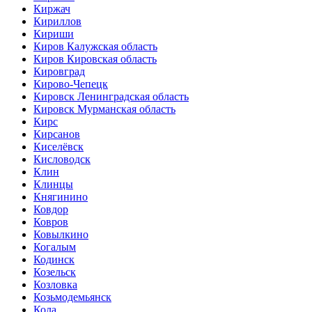
Киржач
Кириллов
Кириши
Киров Калужская область
Киров Кировская область
Кировград
Кирово-Чепецк
Кировск Ленинградская область
Кировск Мурманская область
Кирс
Кирсанов
Киселёвск
Кисловодск
Клин
Клинцы
Княгинино
Ковдор
Ковров
Ковылкино
Когалым
Кодинск
Козельск
Козловка
Козьмодемьянск
Кола