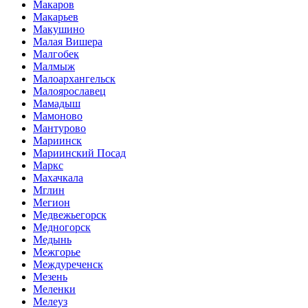
Макаров
Макарьев
Макушино
Малая Вишера
Малгобек
Малмыж
Малоархангельск
Малоярославец
Мамадыш
Мамоново
Мантурово
Мариинск
Мариинский Посад
Маркс
Махачкала
Мглин
Мегион
Медвежьегорск
Медногорск
Медынь
Межгорье
Междуреченск
Мезень
Меленки
Мелеуз