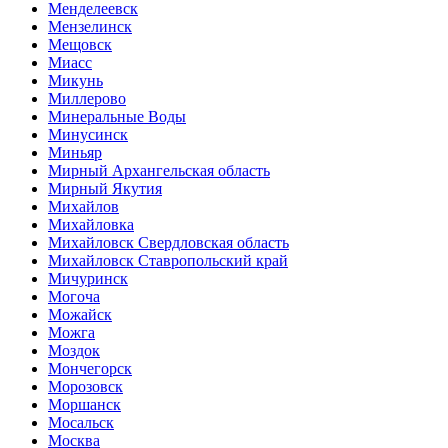
Менделеевск
Мензелинск
Мещовск
Миасс
Микунь
Миллерово
Минеральные Воды
Минусинск
Миньяр
Мирный Архангельская область
Мирный Якутия
Михайлов
Михайловка
Михайловск Свердловская область
Михайловск Ставропольский край
Мичуринск
Могоча
Можайск
Можга
Моздок
Мончегорск
Морозовск
Моршанск
Мосальск
Москва