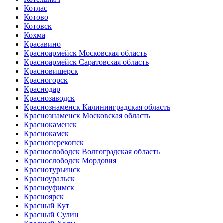
Котлас
Котово
Котовск
Кохма
Красавино
Красноармейск Московская область
Красноармейск Саратовская область
Красновишерск
Красногорск
Краснодар
Краснозаводск
Краснознаменск Калининградская область
Краснознаменск Московская область
Краснокаменск
Краснокамск
Красноперекопск
Краснослободск Волгоградская область
Краснослободск Мордовия
Краснотурьинск
Красноуральск
Красноуфимск
Красноярск
Красный Кут
Красный Сулин