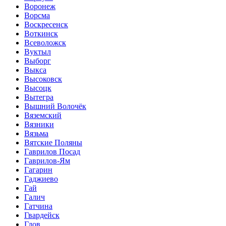
Воронеж
Ворсма
Воскресенск
Воткинск
Всеволожск
Вуктыл
Выборг
Выкса
Высоковск
Высоцк
Вытегра
Вышний Волочёк
Вяземский
Вязники
Вязьма
Вятские Поляны
Гаврилов Посад
Гаврилов-Ям
Гагарин
Гаджиево
Гай
Галич
Гатчина
Гвардейск
Гдов