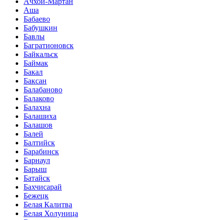
Ачхой-Мартан
Аша
Бабаево
Бабушкин
Бавлы
Багратионовск
Байкальск
Баймак
Бакал
Баксан
Балабаново
Балаково
Балахна
Балашиха
Балашов
Балей
Балтийск
Барабинск
Барнаул
Барыш
Батайск
Бахчисарай
Бежецк
Белая Калитва
Белая Холуница