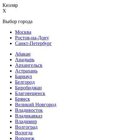
Кизляр
X
Выбор города
Москва
Ростов-на-Дону
Санкт-Петербург
Абакан
Анадырь
Архангельск
Астрахань
Барнаул
Белгород
Биробиджан
Благовещенск
Брянск
Великий Новгород
Владивосток
Владикавказ
Владимир
Волгоград
Вологда
Воронеж