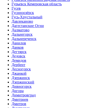
Гурьевск Кемеровская область
Гусев
Гусиноозёрск
Гусь-Хрустальный
Давлеканово
Дагестанские Огни
Далматово
Дальнегорск
Дальнереченск
Данилов
Данков
Дегтярск
Дедовск
Демидов
Дербент
Десногорск
Джанкой
Дзержинск
Дзержинский
Дивногорск
Дигора
Димитровград
Дмитриев
Дмитров