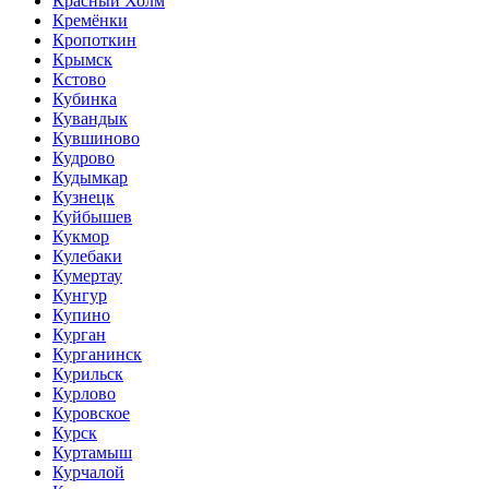
Красный Холм
Кремёнки
Кропоткин
Крымск
Кстово
Кубинка
Кувандык
Кувшиново
Кудрово
Кудымкар
Кузнецк
Куйбышев
Кукмор
Кулебаки
Кумертау
Кунгур
Купино
Курган
Курганинск
Курильск
Курлово
Куровское
Курск
Куртамыш
Курчалой