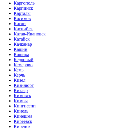
Каргополь
Карпинск
Карталы
Касимов
Касли
Каспийск
Катав-Ивановск
Катайск
Качканар
Кашин
Кашира
Кедровый
Кемерово
Кемь
Керчь
Кизел
Кизилюрт
Кизляр
Кимовск
Кимры
Кингисепп
Кинель
Кинешма
Киреевск
Киренск