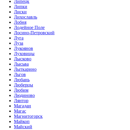
Липецк
Липки
Лиски
Лихославль
Лобня
Лодейное Поле
Лосино-Петровский
Луга
Луза
Лукоянов
Луховицы
Лысково
Лысьва
Лыткарино
Льгов
Любань
Люберцы
Любим
Людиново
Лянтор
Магадан
Магас
Магнитогорск
Майкоп
Майский