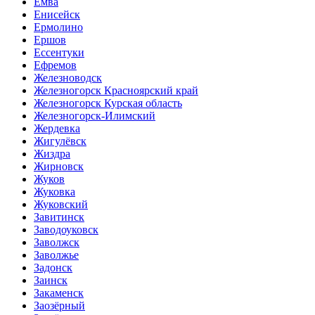
Емва
Енисейск
Ермолино
Ершов
Ессентуки
Ефремов
Железноводск
Железногорск Красноярский край
Железногорск Курская область
Железногорск-Илимский
Жердевка
Жигулёвск
Жиздра
Жирновск
Жуков
Жуковка
Жуковский
Завитинск
Заводоуковск
Заволжск
Заволжье
Задонск
Заинск
Закаменск
Заозёрный