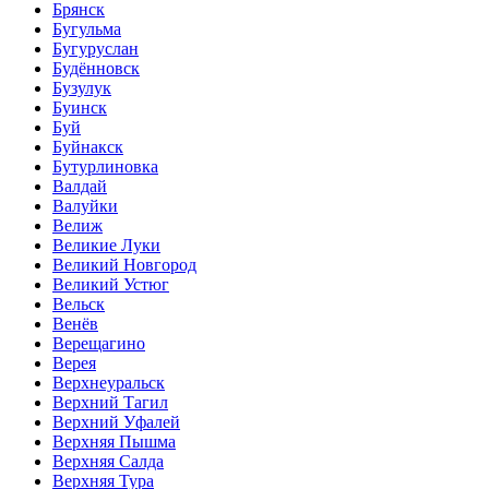
Брянск
Бугульма
Бугуруслан
Будённовск
Бузулук
Буинск
Буй
Буйнакск
Бутурлиновка
Валдай
Валуйки
Велиж
Великие Луки
Великий Новгород
Великий Устюг
Вельск
Венёв
Верещагино
Верея
Верхнеуральск
Верхний Тагил
Верхний Уфалей
Верхняя Пышма
Верхняя Салда
Верхняя Тура