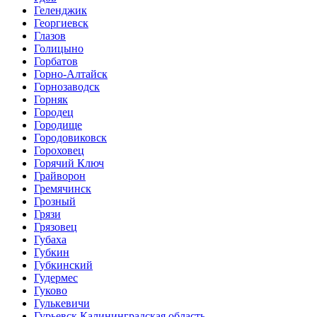
Геленджик
Георгиевск
Глазов
Голицыно
Горбатов
Горно-Алтайск
Горнозаводск
Горняк
Городец
Городище
Городовиковск
Гороховец
Горячий Ключ
Грайворон
Гремячинск
Грозный
Грязи
Грязовец
Губаха
Губкин
Губкинский
Гудермес
Гуково
Гулькевичи
Гурьевск Калининградская область