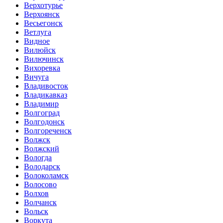
Верхотурье
Верхоянск
Весьегонск
Ветлуга
Видное
Вилюйск
Вилючинск
Вихоревка
Вичуга
Владивосток
Владикавказ
Владимир
Волгоград
Волгодонск
Волгореченск
Волжск
Волжский
Вологда
Володарск
Волоколамск
Волосово
Волхов
Волчанск
Вольск
Воркута