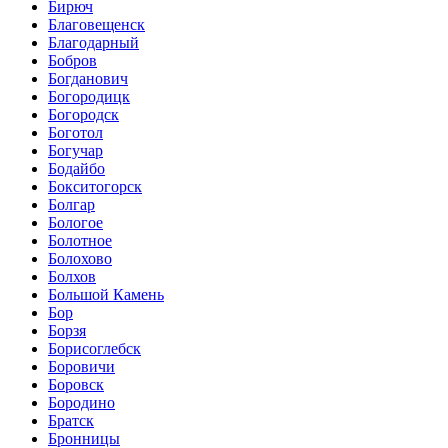
Бирюч
Благовещенск
Благодарный
Бобров
Богданович
Богородицк
Богородск
Боготол
Богучар
Бодайбо
Бокситогорск
Болгар
Бологое
Болотное
Болохово
Болхов
Большой Камень
Бор
Борзя
Борисоглебск
Боровичи
Боровск
Бородино
Братск
Бронницы