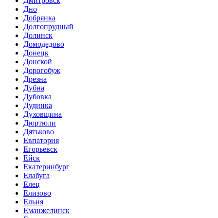
Дмитровск
Дно
Добрянка
Долгопрудный
Долинск
Домодедово
Донецк
Донской
Дорогобуж
Дрезна
Дубна
Дубовка
Дудинка
Духовщина
Дюртюли
Дятьково
Евпатория
Егорьевск
Ейск
Екатеринбург
Елабуга
Елец
Елизово
Ельня
Еманжелинск