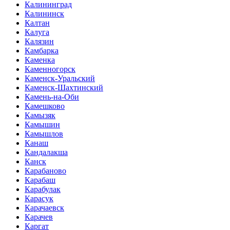
Калининград
Калининск
Калтан
Калуга
Калязин
Камбарка
Каменка
Каменногорск
Каменск-Уральский
Каменск-Шахтинский
Камень-на-Оби
Камешково
Камызяк
Камышин
Камышлов
Канаш
Кандалакша
Канск
Карабаново
Карабаш
Карабулак
Карасук
Карачаевск
Карачев
Каргат