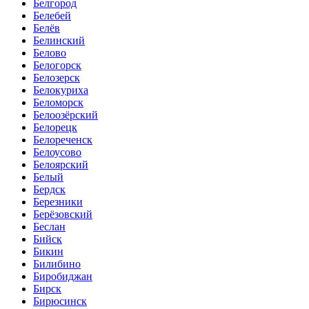
Белгород
Белебей
Белёв
Белинский
Белово
Белогорск
Белозерск
Белокуриха
Беломорск
Белоозёрский
Белорецк
Белореченск
Белоусово
Белоярский
Белый
Бердск
Березники
Берёзовский
Беслан
Бийск
Бикин
Билибино
Биробиджан
Бирск
Бирюсинск