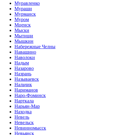
Муравленко
Мураши
Мурманск
Муром
Мценск
Мыски
Мытищи
Мышкин
Набережные Челны
Навашино
Наволоки
Надым
Назарово
Назрань
Называевск
Нальчик
Нариманов
Наро-Фоминск
Нарткала
Нарьян-Мар
Находка
Невель
Невельск
Невинномысск
Невьянск