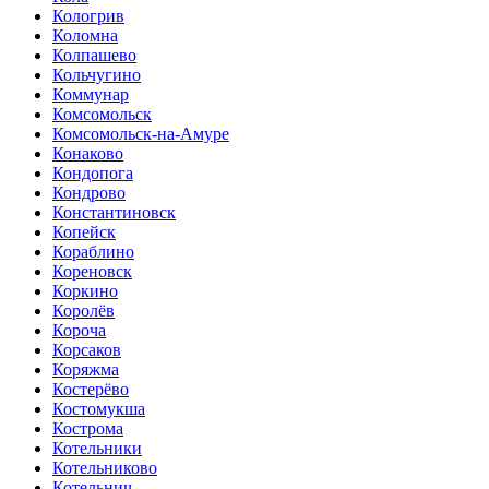
Кологрив
Коломна
Колпашево
Кольчугино
Коммунар
Комсомольск
Комсомольск-на-Амуре
Конаково
Кондопога
Кондрово
Константиновск
Копейск
Кораблино
Кореновск
Коркино
Королёв
Короча
Корсаков
Коряжма
Костерёво
Костомукша
Кострома
Котельники
Котельниково
Котельнич