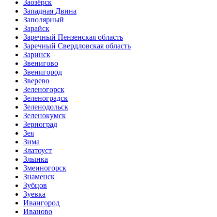
Заозёрск
Западная Двина
Заполярный
Зарайск
Заречный Пензенская область
Заречный Свердловская область
Заринск
Звенигово
Звенигород
Зверево
Зеленогорск
Зеленоградск
Зеленодольск
Зеленокумск
Зерноград
Зея
Зима
Златоуст
Злынка
Змеиногорск
Знаменск
Зубцов
Зуевка
Ивангород
Иваново