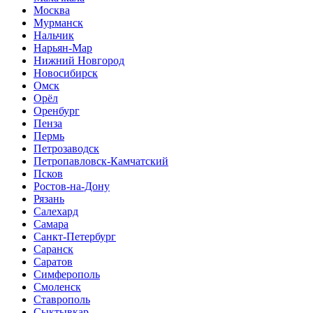
Москва
Мурманск
Нальчик
Нарьян-Мар
Нижний Новгород
Новосибирск
Омск
Орёл
Оренбург
Пенза
Пермь
Петрозаводск
Петропавловск-Камчатский
Псков
Ростов-на-Дону
Рязань
Салехард
Самара
Санкт-Петербург
Саранск
Саратов
Симферополь
Смоленск
Ставрополь
Сыктывкар