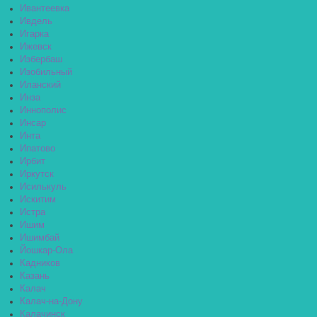
Ивантеевка
Ивдель
Игарка
Ижевск
Избербаш
Изобильный
Иланский
Инза
Иннополис
Инсар
Инта
Ипатово
Ирбит
Иркутск
Исилькуль
Искитим
Истра
Ишим
Ишимбай
Йошкар-Ола
Кадников
Казань
Калач
Калач-на-Дону
Калачинск