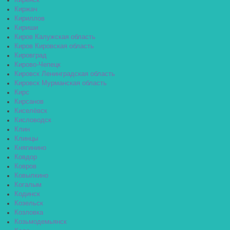
Киренск
Киржач
Кириллов
Кириши
Киров Калужская область
Киров Кировская область
Кировград
Кирово-Чепецк
Кировск Ленинградская область
Кировск Мурманская область
Кирс
Кирсанов
Киселёвск
Кисловодск
Клин
Клинцы
Княгинино
Ковдор
Ковров
Ковылкино
Когалым
Кодинск
Козельск
Козловка
Козьмодемьянск