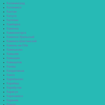
Калининград
Калининск
Калтан
Калуга
Калязин
Камбарка
Каменка
Каменногорск
Каменск-Уральский
Каменск-Шахтинский
Камень-на-Оби
Камешково
Камызяк
Камышин
Камышлов
Канаш
Кандалакша
Канск
Карабаново
Карабаш
Карабулак
Карасук
Карачаевск
Карачев
Каргат