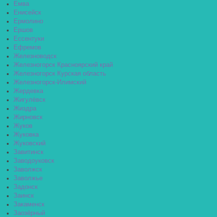
Емва
Енисейск
Ермолино
Ершов
Ессентуки
Ефремов
Железноводск
Железногорск Красноярский край
Железногорск Курская область
Железногорск-Илимский
Жердевка
Жигулёвск
Жиздра
Жирновск
Жуков
Жуковка
Жуковский
Завитинск
Заводоуковск
Заволжск
Заволжье
Задонск
Заинск
Закаменск
Заозёрный