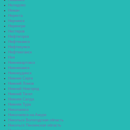
Невьянск
Нелидово
Неман
Нерехта
Нерчинск
Нерюнгри
Нестеров
Нефтегорск
Нефтекамск
Нефтекумск
Нефтеюганск
Нея
Нижневартовск
Нижнекамск
Нижнеудинск
Нижние Серги
Нижний Ломов
Нижний Новгород
Нижний Тагил
Нижняя Салда
Нижняя Тура
Николаевск
Николаевск-на-Амуре
Никольск Вологодская область
Никольск Пензенская область