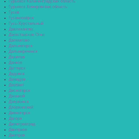
Гурьевск Калининградская область
Гурьевск Кемеровская область
Гусев
Гусиноозёрск
Гусь-Хрустальный
Давлеканово
Дагестанские Огни
Далматово
Дальнегорск
Дальнереченск
Данилов
Данков
Дегтярск
Дедовск
Демидов
Дербент
Десногорск
Джанкой
Дзержинск
Дзержинский
Дивногорск
Дигора
Димитровград
Дмитриев
Дмитров