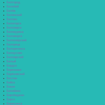
Белгород
Белебей
Белёв
Белинский
Белово
Белогорск
Белозерск
Белокуриха
Беломорск
Белоозёрский
Белорецк
Белореченск
Белоусово
Белоярский
Белый
Бердск
Березники
Берёзовский
Беслан
Бийск
Бикин
Билибино
Биробиджан
Бирск
Бирюсинск