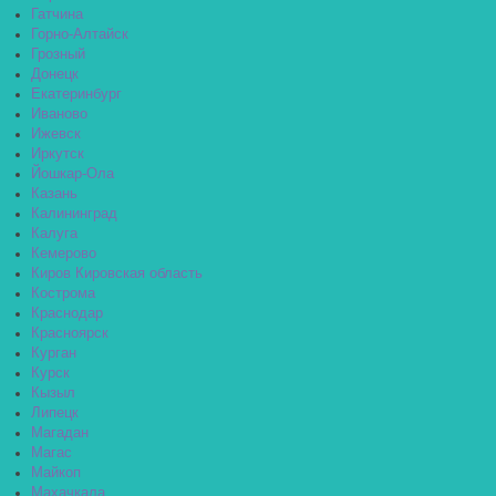
Гатчина
Горно-Алтайск
Грозный
Донецк
Екатеринбург
Иваново
Ижевск
Иркутск
Йошкар-Ола
Казань
Калининград
Калуга
Кемерово
Киров Кировская область
Кострома
Краснодар
Красноярск
Курган
Курск
Кызыл
Липецк
Магадан
Магас
Майкоп
Махачкала