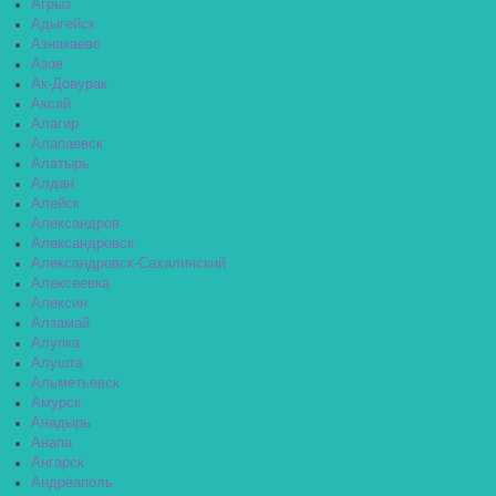
Агрыз
Адыгейск
Азнакаево
Азов
Ак-Довурак
Аксай
Алагир
Алапаевск
Алатырь
Алдан
Алейск
Александров
Александровск
Александровск-Сахалинский
Алексеевка
Алексин
Алзамай
Алупка
Алушта
Альметьевск
Амурск
Анадырь
Анапа
Ангарск
Андреаполь