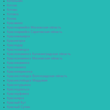
Котельнич
Котлас
Котово
Котовск
Кохма
Красавино
Красноармейск Московская область
Красноармейск Саратовская область
Красновишерск
Красногорск
Краснодар
Краснозаводск
Краснознаменск Калининградская область
Краснознаменск Московская область
Краснокаменск
Краснокамск
Красноперекопск
Краснослободск Волгоградская область
Краснослободск Мордовия
Краснотурьинск
Красноуральск
Красноуфимск
Красноярск
Красный Кут
Красный Сулин