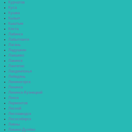
Курчатов
Куса
Кушва
Кызыл
Кыштым
Кяхта
Лабинск
Лабытнанги
Лагань
Ладушкин
Лаишево
Лакинск
Лангепас
Лахденпохья
Лебедянь
Лениногорск
Ленинск
Ленинск-Кузнецкий
Ленск
Лермонтов
Лесной
Лесозаводск
Лесосибирск
Ливны
Ликино-Дулёво