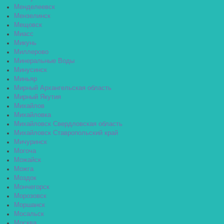
Менделеевск
Мензелинск
Мещовск
Миасс
Микунь
Миллерово
Минеральные Воды
Минусинск
Миньяр
Мирный Архангельская область
Мирный Якутия
Михайлов
Михайловка
Михайловск Свердловская область
Михайловск Ставропольский край
Мичуринск
Могоча
Можайск
Можга
Моздок
Мончегорск
Морозовск
Моршанск
Мосальск
Москва