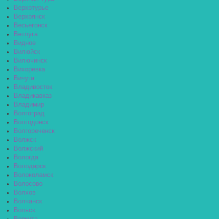
Верхотурье
Верхоянск
Весьегонск
Ветлуга
Видное
Вилюйск
Вилючинск
Вихоревка
Вичуга
Владивосток
Владикавказ
Владимир
Волгоград
Волгодонск
Волгореченск
Волжск
Волжский
Вологда
Володарск
Волоколамск
Волосово
Волхов
Волчанск
Вольск