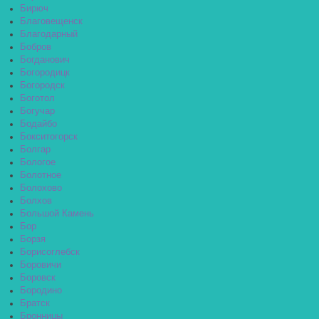
Бирюч
Благовещенск
Благодарный
Бобров
Богданович
Богородицк
Богородск
Боготол
Богучар
Бодайбо
Бокситогорск
Болгар
Бологое
Болотное
Болохово
Болхов
Большой Камень
Бор
Борзя
Борисоглебск
Боровичи
Боровск
Бородино
Братск
Бронницы