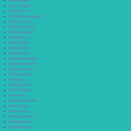
Никольское
Новая Ладога
Новая Ляля
Новоалександровск
Новоалтайск
Новоаннинский
Нововоронеж
Новодвинск
Новозыбков
Новокубанск
Новокузнецк
Новокуйбышевск
Новомичуринск
Новомосковск
Новопавловск
Новоржев
Новороссийск
Новосибирск
Новосиль
Новосокольники
Новотроицк
Новоузенск
Новоульяновск
Новоуральск
Новохопёрск