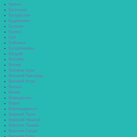
Брянск
Бугульма
Бугуруслан
Будённовск
Бузулук
Буинск
Буй
Буйнакск
Бутурлиновка
Валдай
Валуйки
Велиж
Великие Луки
Великий Новгород
Великий Устюг
Вельск
Венёв
Верещагино
Верея
Верхнеуральск
Верхний Тагил
Верхний Уфалей
Верхняя Пышма
Верхняя Салда
Верхняя Тура