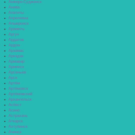
Анжеро-Судженск
Анива
Апатиты
Апрелевка
Апшеронск
Арамиль
Аргун
Ардатов
Ардон
Арзамас
Аркадак
Армавир
Армянск
Арсеньев
Арск
Артём
Артёмовск
Артёмовский
Архангельск
Асбест
Асино
Астрахань
Аткарск
Ахтубинск
Ачинск