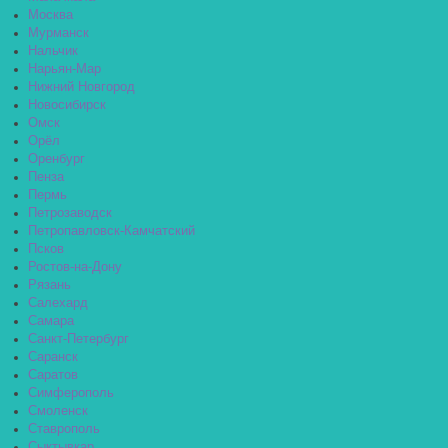
Москва
Мурманск
Нальчик
Нарьян-Мар
Нижний Новгород
Новосибирск
Омск
Орёл
Оренбург
Пенза
Пермь
Петрозаводск
Петропавловск-Камчатский
Псков
Ростов-на-Дону
Рязань
Салехард
Самара
Санкт-Петербург
Саранск
Саратов
Симферополь
Смоленск
Ставрополь
Сыктывкар