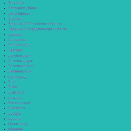
Заозёрск
Западная Двина
Заполярный
Зарайск
Заречный Пензенская область
Заречный Свердловская область
Заринск
Звенигово
Звенигород
Зверево
Зеленогорск
Зеленоградск
Зеленодольск
Зеленокумск
Зерноград
Зея
Зима
Златоуст
Злынка
Змеиногорск
Знаменск
Зубцов
Зуевка
Ивангород
Иваново