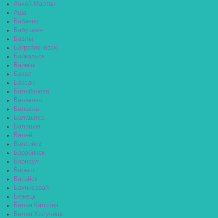
Ачхой-Мартан
Аша
Бабаево
Бабушкин
Бавлы
Багратионовск
Байкальск
Баймак
Бакал
Баксан
Балабаново
Балаково
Балахна
Балашиха
Балашов
Балей
Балтийск
Барабинск
Барнаул
Барыш
Батайск
Бахчисарай
Бежецк
Белая Калитва
Белая Холуница