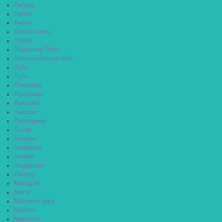
Липецк
Липки
Лиски
Лихославль
Лобня
Лодейное Поле
Лосино-Петровский
Луга
Луза
Лукоянов
Луховицы
Лысково
Лысьва
Лыткарино
Льгов
Любань
Люберцы
Любим
Людиново
Лянтор
Магадан
Магас
Магнитогорск
Майкоп
Майский