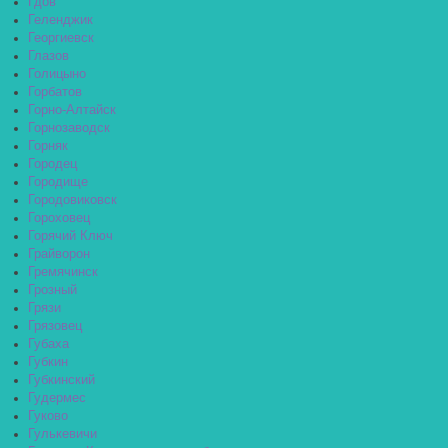
Гдов
Геленджик
Георгиевск
Глазов
Голицыно
Горбатов
Горно-Алтайск
Горнозаводск
Горняк
Городец
Городище
Городовиковск
Гороховец
Горячий Ключ
Грайворон
Гремячинск
Грозный
Грязи
Грязовец
Губаха
Губкин
Губкинский
Гудермес
Гуково
Гулькевичи