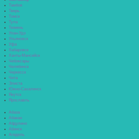
Тамбов
Тверь
Томск
Тула
Тюмень
Улан-Удэ
Ульяновск
Уфа
Хабаровск
Ханты-Мансийск
Чебоксары
Челябинск
Черкесск
Чита
Элиста
Южно-Сахалинск
Якутск
Ярославль
Абаза
Абакан
Абдулино
Абинск
Агидель