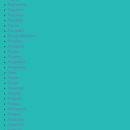
Каргополь
Карпинск
Карталы
Касимов
Касли
Каспийск
Катав-Ивановск
Катайск
Качканар
Кашин
Кашира
Кедровый
Кемерово
Кемь
Керчь
Кизел
Кизилюрт
Кизляр
Кимовск
Кимры
Кингисепп
Кинель
Кинешма
Киреевск