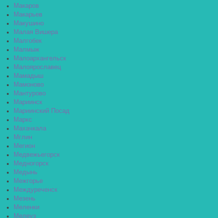
Макаров
Макарьев
Макушино
Малая Вишера
Малгобек
Малмыж
Малоархангельск
Малоярославец
Мамадыш
Мамоново
Мантурово
Мариинск
Мариинский Посад
Маркс
Махачкала
Мглин
Мегион
Медвежьегорск
Медногорск
Медынь
Межгорье
Междуреченск
Мезень
Меленки
Мелеуз