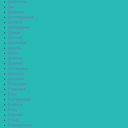
Дмитровск
Дно
Добрянка
Долгопрудный
Долинск
Домодедово
Донецк
Донской
Дорогобуж
Дрезна
Дубна
Дубовка
Дудинка
Духовщина
Дюртюли
Дятьково
Евпатория
Егорьевск
Ейск
Екатеринбург
Елабуга
Елец
Елизово
Ельня
Еманжелинск