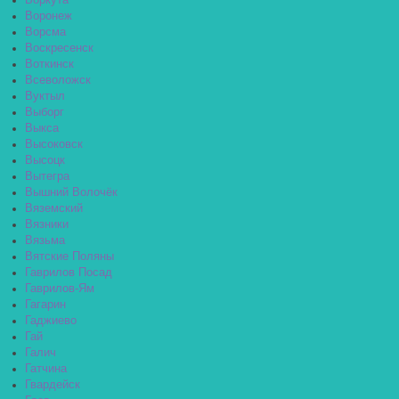
Воркута
Воронеж
Ворсма
Воскресенск
Воткинск
Всеволожск
Вуктыл
Выборг
Выкса
Высоковск
Высоцк
Вытегра
Вышний Волочёк
Вяземский
Вязники
Вязьма
Вятские Поляны
Гаврилов Посад
Гаврилов-Ям
Гагарин
Гаджиево
Гай
Галич
Гатчина
Гвардейск