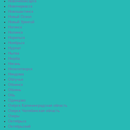
Новочебоксарск
Новочеркасск
Новошахтинск
Новый Оскол
Новый Уренгой
Ногинск
Нолинск
Норильск
Ноябрьск
Нурлат
Нытва
Нюрба
Нягань
Нязелетворск
Няндома
Облучье
Обнинск
Обоянь
Обь
Одинцово
Озёрск Калининградская область
Озерск Челябинская область
Озеры
Октябрьск
Октябрьский