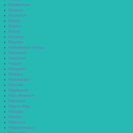
Муравленко
Мураши
Мурманск
Муром
Мценск
Мыски
Мытищи
Мышкин
Набережные Челны
Навашино
Наволоки
Надым
Назарово
Назрань
Называевск
Нальчик
Нариманов
Наро-Фоминск
Нарткала
Нарьян-Мар
Находка
Невель
Невельск
Невинномысск