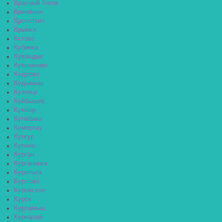
Красный Холм
Кремёнки
Кропоткин
Крымск
Кстово
Кубинка
Кувандык
Кувшиново
Кудрово
Кудымкар
Кузнецк
Куйбышев
Кукмор
Кулебаки
Кумертау
Кунгур
Купино
Курган
Курганинск
Курильск
Курлово
Куровское
Курск
Куртамыш
Курчалой