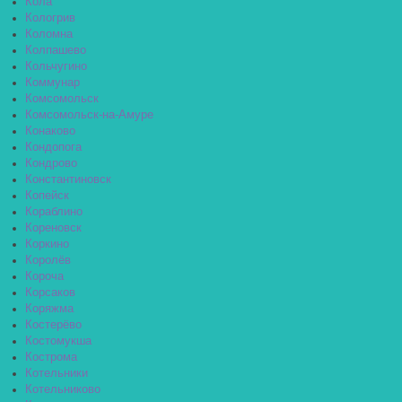
Кола
Кологрив
Коломна
Колпашево
Кольчугино
Коммунар
Комсомольск
Комсомольск-на-Амуре
Конаково
Кондопога
Кондрово
Константиновск
Копейск
Кораблино
Кореновск
Коркино
Королёв
Короча
Корсаков
Коряжма
Костерёво
Костомукша
Кострома
Котельники
Котельниково