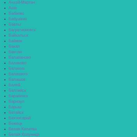
Ачхой-Мартан
Аша
Бабаево
Бабушкин
Бавлы
Багратионовск
Байкальск
Баймак
Бакал
Баксан
Балабаново
Балаково
Балахна
Балашиха
Балашов
Балей
Балтийск
Барабинск
Барнаул
Барыш
Батайск
Бахчисарай
Бежецк
Белая Калитва
Белая Холуница