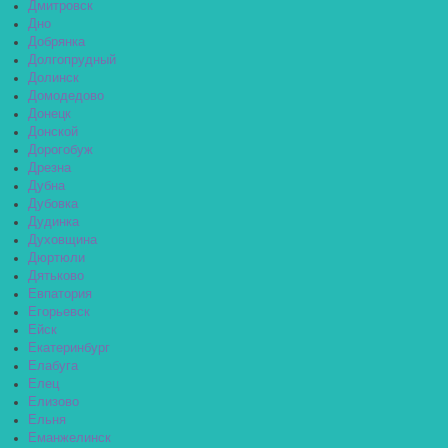
Дмитровск
Дно
Добрянка
Долгопрудный
Долинск
Домодедово
Донецк
Донской
Дорогобуж
Дрезна
Дубна
Дубовка
Дудинка
Духовщина
Дюртюли
Дятьково
Евпатория
Егорьевск
Ейск
Екатеринбург
Елабуга
Елец
Елизово
Ельня
Еманжелинск