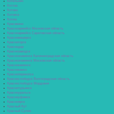
Котельнич
Котлас
Котово
Котовск
Кохма
Красавино
Красноармейск Московская область
Красноармейск Саратовская область
Красновишерск
Красногорск
Краснодар
Краснозаводск
Краснознаменск Калининградская область
Краснознаменск Московская область
Краснокаменск
Краснокамск
Красноперекопск
Краснослободск Волгоградская область
Краснослободск Мордовия
Краснотурьинск
Красноуральск
Красноуфимск
Красноярск
Красный Кут
Красный Сулин