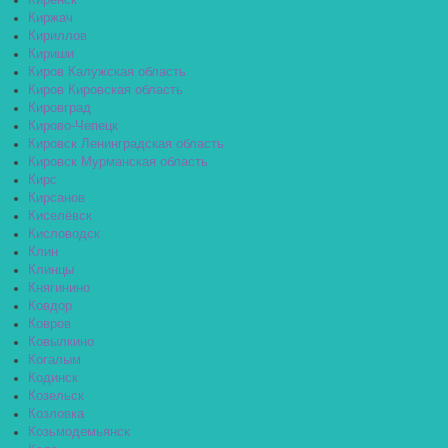
Киренск
Киржач
Кириллов
Кириши
Киров Калужская область
Киров Кировская область
Кировград
Кирово-Чепецк
Кировск Ленинградская область
Кировск Мурманская область
Кирс
Кирсанов
Киселёвск
Кисловодск
Клин
Клинцы
Княгинино
Ковдор
Ковров
Ковылкино
Когалым
Кодинск
Козельск
Козловка
Козьмодемьянск