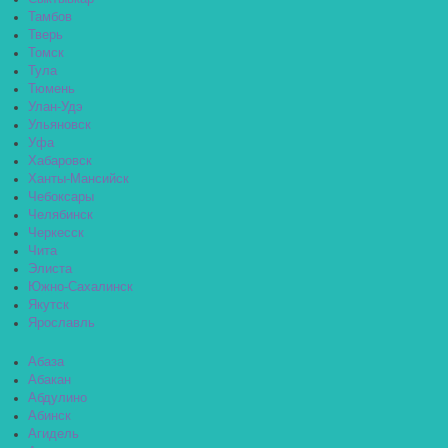
Тамбов
Тверь
Томск
Тула
Тюмень
Улан-Удэ
Ульяновск
Уфа
Хабаровск
Ханты-Мансийск
Чебоксары
Челябинск
Черкесск
Чита
Элиста
Южно-Сахалинск
Якутск
Ярославль
Абаза
Абакан
Абдулино
Абинск
Агидель