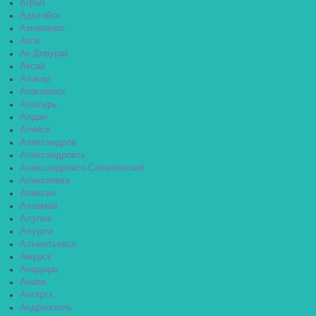
Агрыз
Адыгейск
Азнакаево
Азов
Ак-Довурак
Аксай
Алагир
Алапаевск
Алатырь
Алдан
Алейск
Александров
Александровск
Александровск-Сахалинский
Алексеевка
Алексин
Алзамай
Алупка
Алушта
Альметьевск
Амурск
Анадырь
Анапа
Ангарск
Андреаполь