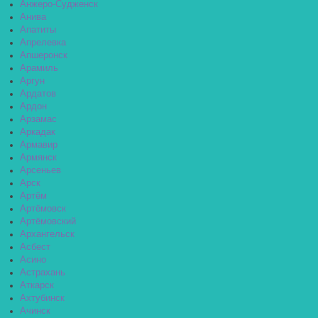
Анжеро-Судженск
Анива
Апатиты
Апрелевка
Апшеронск
Арамиль
Аргун
Ардатов
Ардон
Арзамас
Аркадак
Армавир
Армянск
Арсеньев
Арск
Артём
Артёмовск
Артёмовский
Архангельск
Асбест
Асино
Астрахань
Аткарск
Ахтубинск
Ачинск