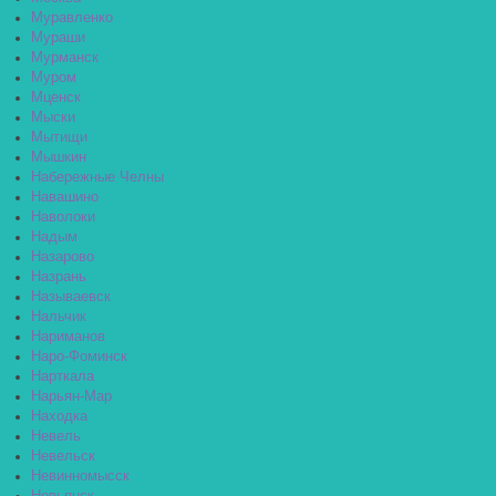
Муравленко
Мураши
Мурманск
Муром
Мценск
Мыски
Мытищи
Мышкин
Набережные Челны
Навашино
Наволоки
Надым
Назарово
Назрань
Называевск
Нальчик
Нариманов
Наро-Фоминск
Нарткала
Нарьян-Мар
Находка
Невель
Невельск
Невинномысск