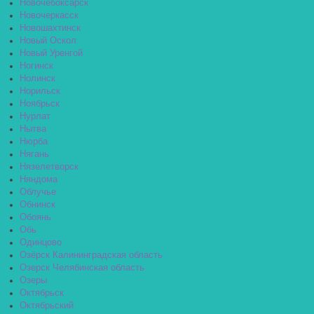
Новочебоксарск
Новочеркасск
Новошахтинск
Новый Оскол
Новый Уренгой
Ногинск
Нолинск
Норильск
Ноябрьск
Нурлат
Нытва
Нюрба
Нягань
Нязелетворск
Няндома
Облучье
Обнинск
Обоянь
Обь
Одинцово
Озёрск Калининградская область
Озерск Челябинская область
Озеры
Октябрьск
Октябрьский