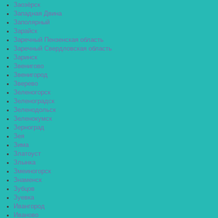
Заозёрск
Западная Двина
Заполярный
Зарайск
Заречный Пензенская область
Заречный Свердловская область
Заринск
Звенигово
Звенигород
Зверево
Зеленогорск
Зеленоградск
Зеленодольск
Зеленокумск
Зерноград
Зея
Зима
Златоуст
Злынка
Змеиногорск
Знаменск
Зубцов
Зуевка
Ивангород
Иваново