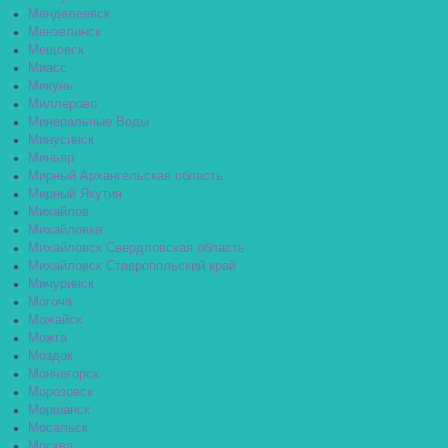
Менделеевск
Мензелинск
Мещовск
Миасс
Микунь
Миллерово
Минеральные Воды
Минусинск
Миньяр
Мирный Архангельская область
Мирный Якутия
Михайлов
Михайловка
Михайловск Свердловская область
Михайловск Ставропольский край
Мичуринск
Могоча
Можайск
Можга
Моздок
Мончегорск
Морозовск
Моршанск
Мосальск
Москва