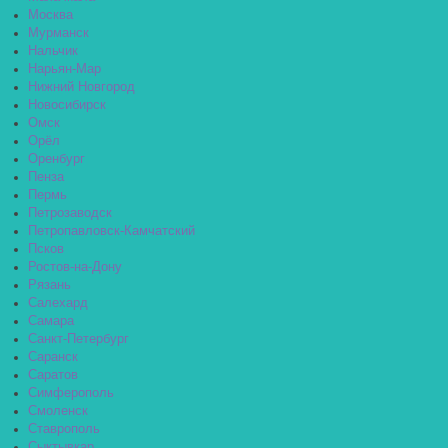
Москва
Мурманск
Нальчик
Нарьян-Мар
Нижний Новгород
Новосибирск
Омск
Орёл
Оренбург
Пенза
Пермь
Петрозаводск
Петропавловск-Камчатский
Псков
Ростов-на-Дону
Рязань
Салехард
Самара
Санкт-Петербург
Саранск
Саратов
Симферополь
Смоленск
Ставрополь
Сыктывкар