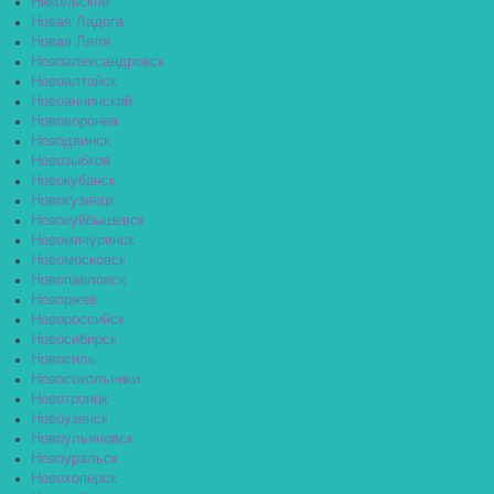
Никольское
Новая Ладога
Новая Ляля
Новоалександровск
Новоалтайск
Новоаннинский
Нововоронеж
Новодвинск
Новозыбков
Новокубанск
Новокузнецк
Новокуйбышевск
Новомичуринск
Новомосковск
Новопавловск
Новоржев
Новороссийск
Новосибирск
Новосиль
Новосокольники
Новотроицк
Новоузенск
Новоульяновск
Новоуральск
Новохопёрск