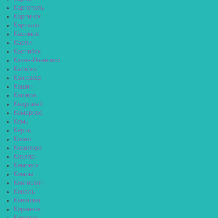
Каргополь
Карпинск
Карталы
Касимов
Касли
Каспийск
Катав-Ивановск
Катайск
Качканар
Кашин
Кашира
Кедровый
Кемерово
Кемь
Керчь
Кизел
Кизилюрт
Кизляр
Кимовск
Кимры
Кингисепп
Кинель
Кинешма
Киреевск