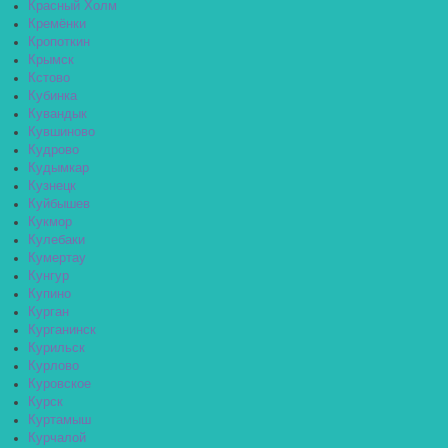
Красный Холм
Кремёнки
Кропоткин
Крымск
Кстово
Кубинка
Кувандык
Кувшиново
Кудрово
Кудымкар
Кузнецк
Куйбышев
Кукмор
Кулебаки
Кумертау
Кунгур
Купино
Курган
Курганинск
Курильск
Курлово
Куровское
Курск
Куртамыш
Курчалой