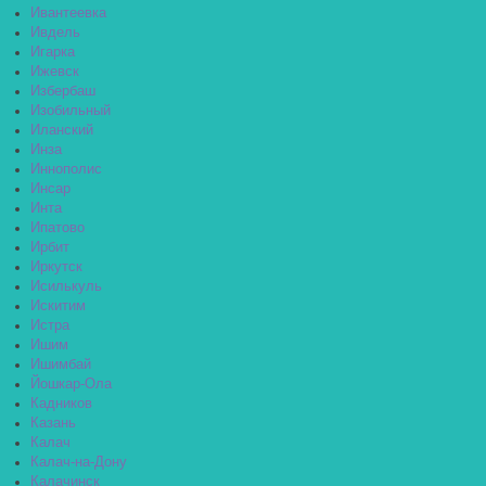
Ивантеевка
Ивдель
Игарка
Ижевск
Избербаш
Изобильный
Иланский
Инза
Иннополис
Инсар
Инта
Ипатово
Ирбит
Иркутск
Исилькуль
Искитим
Истра
Ишим
Ишимбай
Йошкар-Ола
Кадников
Казань
Калач
Калач-на-Дону
Калачинск