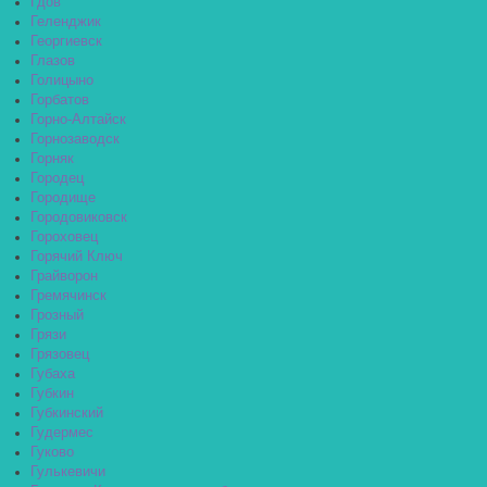
Гдов
Геленджик
Георгиевск
Глазов
Голицыно
Горбатов
Горно-Алтайск
Горнозаводск
Горняк
Городец
Городище
Городовиковск
Гороховец
Горячий Ключ
Грайворон
Гремячинск
Грозный
Грязи
Грязовец
Губаха
Губкин
Губкинский
Гудермес
Гуково
Гулькевичи