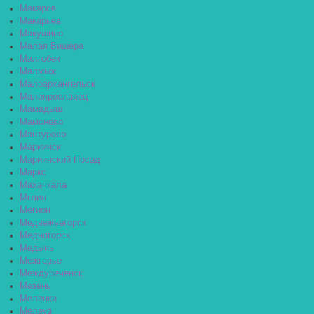
Макаров
Макарьев
Макушино
Малая Вишера
Малгобек
Малмыж
Малоархангельск
Малоярославец
Мамадыш
Мамоново
Мантурово
Мариинск
Мариинский Посад
Маркс
Махачкала
Мглин
Мегион
Медвежьегорск
Медногорск
Медынь
Межгорье
Междуреченск
Мезень
Меленки
Мелеуз