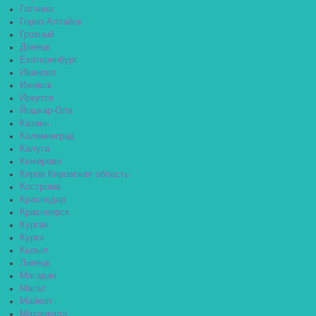
Гатчина
Горно-Алтайск
Грозный
Донецк
Екатеринбург
Иваново
Ижевск
Иркутск
Йошкар-Ола
Казань
Калининград
Калуга
Кемерово
Киров Кировская область
Кострома
Краснодар
Красноярск
Курган
Курск
Кызыл
Липецк
Магадан
Магас
Майкоп
Махачкала