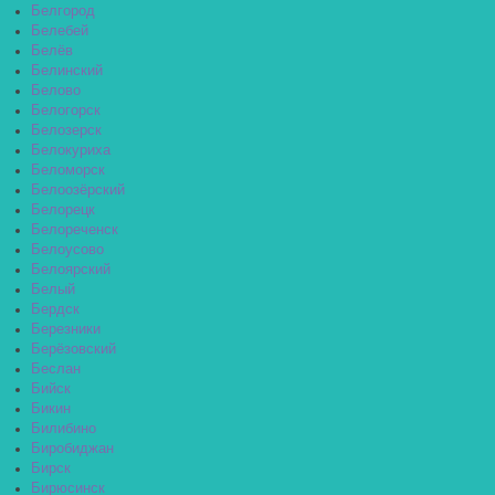
Белгород
Белебей
Белёв
Белинский
Белово
Белогорск
Белозерск
Белокуриха
Беломорск
Белоозёрский
Белорецк
Белореченск
Белоусово
Белоярский
Белый
Бердск
Березники
Берёзовский
Беслан
Бийск
Бикин
Билибино
Биробиджан
Бирск
Бирюсинск