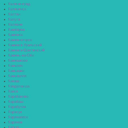
Калининград
Калининск
Калтан
Калуга
Калязин
Камбарка
Каменка
Каменногорск
Каменск-Уральский
Каменск-Шахтинский
Камень-на-Оби
Камешково
Камызяк
Камышин
Камышлов
Канаш
Кандалакша
Канск
Карабаново
Карабаш
Карабулак
Карасук
Карачаевск
Карачев
Каргат