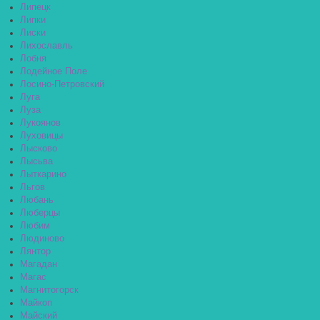
Липецк
Липки
Лиски
Лихославль
Лобня
Лодейное Поле
Лосино-Петровский
Луга
Луза
Лукоянов
Луховицы
Лысково
Лысьва
Лыткарино
Льгов
Любань
Люберцы
Любим
Людиново
Лянтор
Магадан
Магас
Магнитогорск
Майкоп
Майский