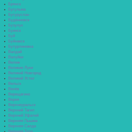
Брянск
Бугульма
Бугуруслан
Будённовск
Бузулук
Буинск
Буй
Буйнакск
Бутурлиновка
Валдай
Валуйки
Велиж
Великие Луки
Великий Новгород
Великий Устюг
Вельск
Венёв
Верещагино
Верея
Верхнеуральск
Верхний Тагил
Верхний Уфалей
Верхняя Пышма
Верхняя Салда
Верхняя Тура