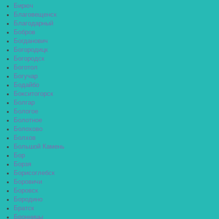
Бирюч
Благовещенск
Благодарный
Бобров
Богданович
Богородицк
Богородск
Боготол
Богучар
Бодайбо
Бокситогорск
Болгар
Бологое
Болотное
Болохово
Болхов
Большой Камень
Бор
Борзя
Борисоглебск
Боровичи
Боровск
Бородино
Братск
Бронницы