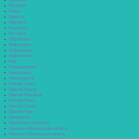
Невьянск
Нелидово
Неман
Нерехта
Нерчинск
Нерюнгри
Нестеров
Нефтегорск
Нефтекамск
Нефтекумск
Нефтеюганск
Нея
Нижневартовск
Нижнекамск
Нижнеудинск
Нижние Серги
Нижний Ломов
Нижний Новгород
Нижний Тагил
Нижняя Салда
Нижняя Тура
Николаевск
Николаевск-на-Амуре
Никольск Вологодская область
Никольск Пензенская область