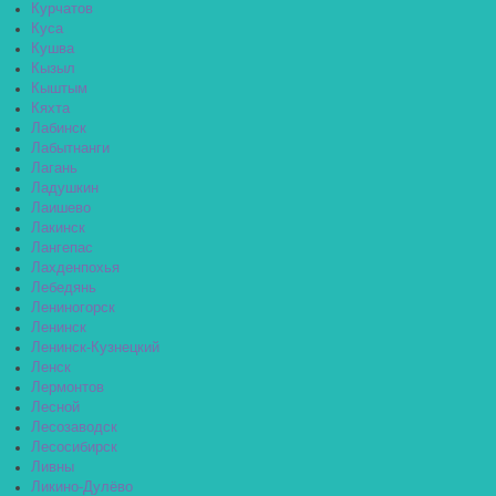
Курчатов
Куса
Кушва
Кызыл
Кыштым
Кяхта
Лабинск
Лабытнанги
Лагань
Ладушкин
Лаишево
Лакинск
Лангепас
Лахденпохья
Лебедянь
Лениногорск
Ленинск
Ленинск-Кузнецкий
Ленск
Лермонтов
Лесной
Лесозаводск
Лесосибирск
Ливны
Ликино-Дулёво