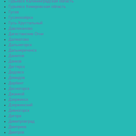
Гурьевск Калининградская область
Гурьевск Кемеровская область
Гусев
Гусиноозёрск
Гусь-Хрустальный
Давлеканово
Дагестанские Огни
Далматово
Дальнегорск
Дальнереченск
Данилов
Данков
Дегтярск
Дедовск
Демидов
Дербент
Десногорск
Джанкой
Дзержинск
Дзержинский
Дивногорск
Дигора
Димитровград
Дмитриев
Дмитров