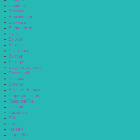
Воркута
Воронеж
Ворсма
Воскресенск
Воткинск
Всеволожск
Вуктыл
Выборг
Выкса
Высоковск
Высоцк
Вытегра
Вышний Волочёк
Вяземский
Вязники
Вязьма
Вятские Поляны
Гаврилов Посад
Гаврилов-Ям
Гагарин
Гаджиево
Гай
Галич
Гатчина
Гвардейск