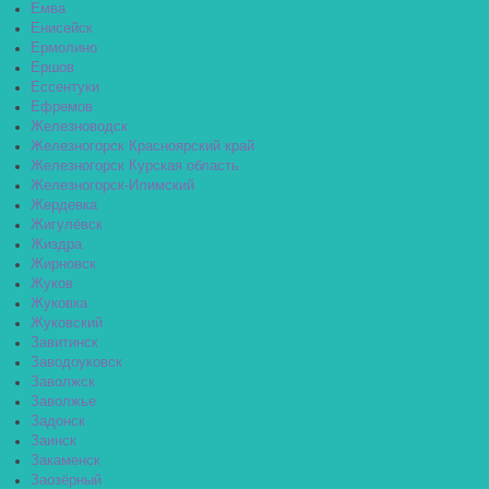
Емва
Енисейск
Ермолино
Ершов
Ессентуки
Ефремов
Железноводск
Железногорск Красноярский край
Железногорск Курская область
Железногорск-Илимский
Жердевка
Жигулёвск
Жиздра
Жирновск
Жуков
Жуковка
Жуковский
Завитинск
Заводоуковск
Заволжск
Заволжье
Задонск
Заинск
Закаменск
Заозёрный