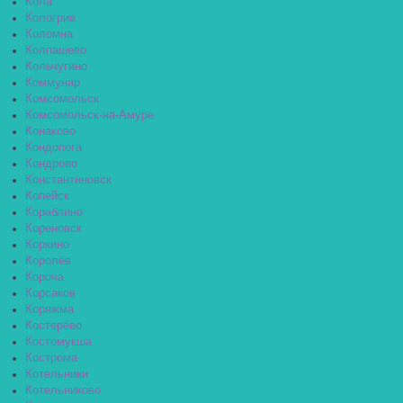
Кола
Кологрив
Коломна
Колпашево
Кольчугино
Коммунар
Комсомольск
Комсомольск-на-Амуре
Конаково
Кондопога
Кондрово
Константиновск
Копейск
Кораблино
Кореновск
Коркино
Королёв
Короча
Корсаков
Коряжма
Костерёво
Костомукша
Кострома
Котельники
Котельниково