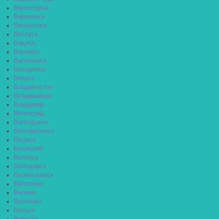
Верхотурье
Верхоянск
Весьегонск
Ветлуга
Видное
Вилюйск
Вилючинск
Вихоревка
Вичуга
Владивосток
Владикавказ
Владимир
Волгоград
Волгодонск
Волгореченск
Волжск
Волжский
Вологда
Володарск
Волоколамск
Волосово
Волхов
Волчанск
Вольск