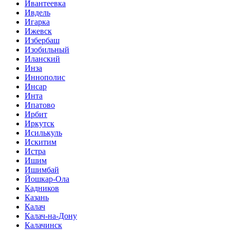
Ивантеевка
Ивдель
Игарка
Ижевск
Избербаш
Изобильный
Иланский
Инза
Иннополис
Инсар
Инта
Ипатово
Ирбит
Иркутск
Исилькуль
Искитим
Истра
Ишим
Ишимбай
Йошкар-Ола
Кадников
Казань
Калач
Калач-на-Дону
Калачинск