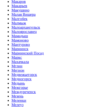
Макаров
Макарьев
Макушино
Малая Вишера
Малгобек
Малмыж
Малоархангельск
Малоярославец
Мамадыш
Мамоново
Мантурово
Мариинск
Мариинский Посад
Маркс
Махачкала
Мглин
Мегион
Медвежьегорск
Медногорск
Медынь
Межгорье
Междуреченск
Мезень
Меленки
Мелеуз