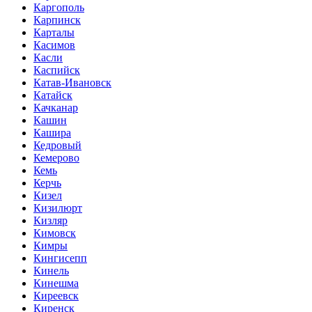
Каргополь
Карпинск
Карталы
Касимов
Касли
Каспийск
Катав-Ивановск
Катайск
Качканар
Кашин
Кашира
Кедровый
Кемерово
Кемь
Керчь
Кизел
Кизилюрт
Кизляр
Кимовск
Кимры
Кингисепп
Кинель
Кинешма
Киреевск
Киренск