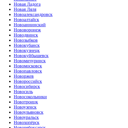
Новая Ладога
Новая Ляля
Новоалександровск
Новоалтайск
Новоаннинский
Нововоронеж
Новодвинск
Новозыбков
Новокубанск
Новокузнецк
Новокуйбышевск
Новомичуринск
Новомосковск
Новопавловск
Новоржев
Новороссийск
Новосибирск
Новосиль
Новосокольники
Новотроицк
Новоузенск
Новоульяновск
Новоуральск
Новохопёрск
Новочебоксарск