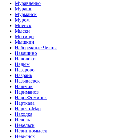
Муравленко
Мураши
Мурманск
Муром
Мценск
Мыски
Мытищи
Мышкин
Набережные Челны
Навашино
Наволоки
Надым
Назарово
Назрань
Называевск
Нальчик
Нариманов
Наро-Фоминск
Нарткала
Нарьян-Мар
Находка
Невель
Невельск
Невинномысск
Невьянск