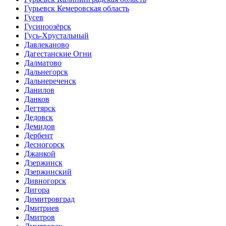
Гурьевск Кемеровская область
Гусев
Гусиноозёрск
Гусь-Хрустальный
Давлеканово
Дагестанские Огни
Далматово
Дальнегорск
Дальнереченск
Данилов
Данков
Дегтярск
Дедовск
Демидов
Дербент
Десногорск
Джанкой
Дзержинск
Дзержинский
Дивногорск
Дигора
Димитровград
Дмитриев
Дмитров