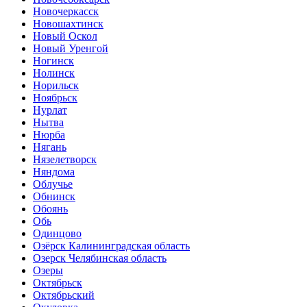
Новочеркасск
Новошахтинск
Новый Оскол
Новый Уренгой
Ногинск
Нолинск
Норильск
Ноябрьск
Нурлат
Нытва
Нюрба
Нягань
Нязелетворск
Няндома
Облучье
Обнинск
Обоянь
Обь
Одинцово
Озёрск Калининградская область
Озерск Челябинская область
Озеры
Октябрьск
Октябрьский