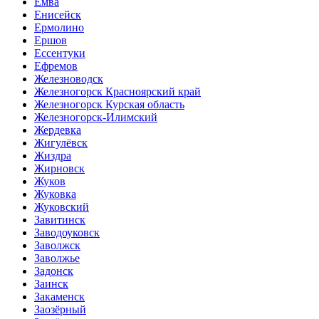
Емва
Енисейск
Ермолино
Ершов
Ессентуки
Ефремов
Железноводск
Железногорск Красноярский край
Железногорск Курская область
Железногорск-Илимский
Жердевка
Жигулёвск
Жиздра
Жирновск
Жуков
Жуковка
Жуковский
Завитинск
Заводоуковск
Заволжск
Заволжье
Задонск
Заинск
Закаменск
Заозёрный