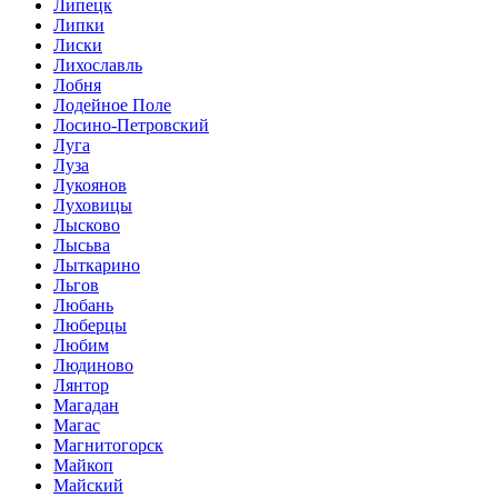
Липецк
Липки
Лиски
Лихославль
Лобня
Лодейное Поле
Лосино-Петровский
Луга
Луза
Лукоянов
Луховицы
Лысково
Лысьва
Лыткарино
Льгов
Любань
Люберцы
Любим
Людиново
Лянтор
Магадан
Магас
Магнитогорск
Майкоп
Майский