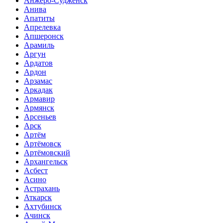
Анжеро-Судженск
Анива
Апатиты
Апрелевка
Апшеронск
Арамиль
Аргун
Ардатов
Ардон
Арзамас
Аркадак
Армавир
Армянск
Арсеньев
Арск
Артём
Артёмовск
Артёмовский
Архангельск
Асбест
Асино
Астрахань
Аткарск
Ахтубинск
Ачинск