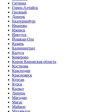
Гатчина
Горно-Алтайск
Грозный
Донецк
Екатеринбург
Иваново
Ижевск
Иркутск
Йошкар-Ола
Казань
Калининград
Калуга
Кемерово
Киров Кировская область
Кострома
Краснодар
Красноярск
Курган
Курск
Кызыл
Липецк
Магадан
Магас
Майкоп
Махачкала