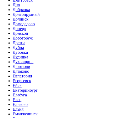
Дмитровск
Дно
Добрянка
Долгопрудный
Долинск
Домодедово
Донецк
Донской
Дорогобуж
Дрезна
Дубна
Дубовка
Дудинка
Духовщина
Дюртюли
Дятьково
Евпатория
Егорьевск
Ейск
Екатеринбург
Елабуга
Елец
Елизово
Ельня
Еманжелинск