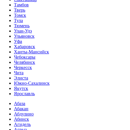
Тамбов
Тверь
Томск
Тула
Тюмень
Улан-Удэ
Ульяновск
Уфа
Хабаровск
Ханты-Мансийск
Чебоксары
Челябинск
Черкесск
Чита
Элиста
Южно-Сахалинск
Якутск
Ярославль
Абаза
Абакан
Абдулино
Абинск
Агидель
Агрыз