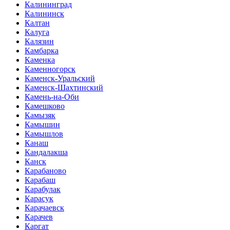
Калининград
Калининск
Калтан
Калуга
Калязин
Камбарка
Каменка
Каменногорск
Каменск-Уральский
Каменск-Шахтинский
Камень-на-Оби
Камешково
Камызяк
Камышин
Камышлов
Канаш
Кандалакша
Канск
Карабаново
Карабаш
Карабулак
Карасук
Карачаевск
Карачев
Каргат