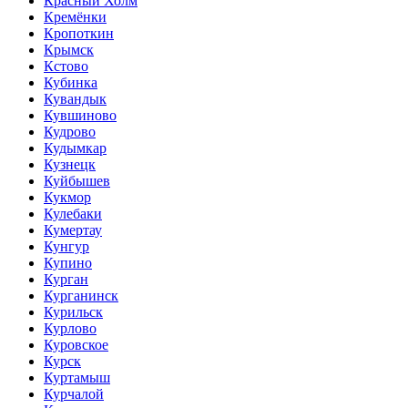
Красный Холм
Кремёнки
Кропоткин
Крымск
Кстово
Кубинка
Кувандык
Кувшиново
Кудрово
Кудымкар
Кузнецк
Куйбышев
Кукмор
Кулебаки
Кумертау
Кунгур
Купино
Курган
Курганинск
Курильск
Курлово
Куровское
Курск
Куртамыш
Курчалой