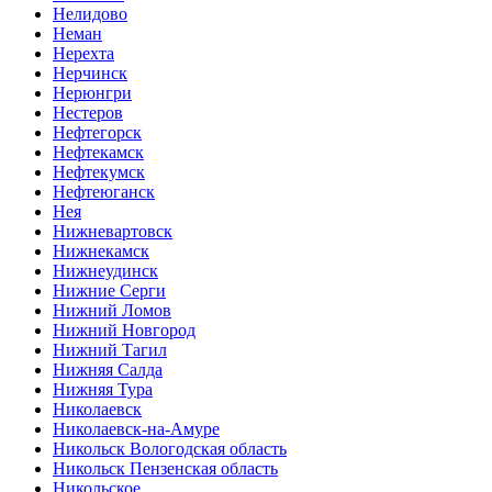
Нелидово
Неман
Нерехта
Нерчинск
Нерюнгри
Нестеров
Нефтегорск
Нефтекамск
Нефтекумск
Нефтеюганск
Нея
Нижневартовск
Нижнекамск
Нижнеудинск
Нижние Серги
Нижний Ломов
Нижний Новгород
Нижний Тагил
Нижняя Салда
Нижняя Тура
Николаевск
Николаевск-на-Амуре
Никольск Вологодская область
Никольск Пензенская область
Никольское