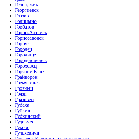
Геленджик
Георгиевск
Глазов
Голицыно
Горбатов
Горно-Алтайск
Горнозаводск
Горняк
Городец
Городище
Городовиковск
Гороховец
Горячий Ключ
Грайворон
Гремячинск
Грозный
Грязи
Грязовец
Губаха
Губкин
Губкинский
Гудермес
Гуково
Гулькевичи
Гурьевск Калининградская область