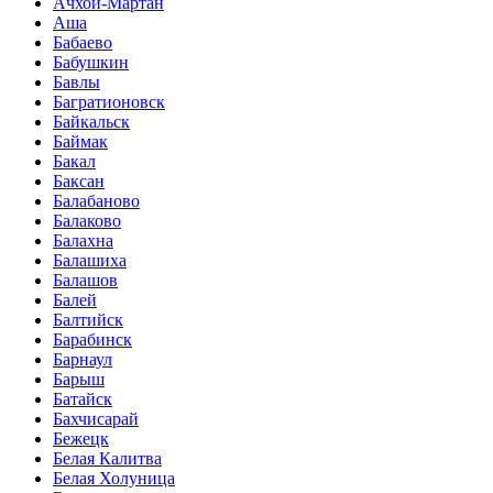
Ачхой-Мартан
Аша
Бабаево
Бабушкин
Бавлы
Багратионовск
Байкальск
Баймак
Бакал
Баксан
Балабаново
Балаково
Балахна
Балашиха
Балашов
Балей
Балтийск
Барабинск
Барнаул
Барыш
Батайск
Бахчисарай
Бежецк
Белая Калитва
Белая Холуница