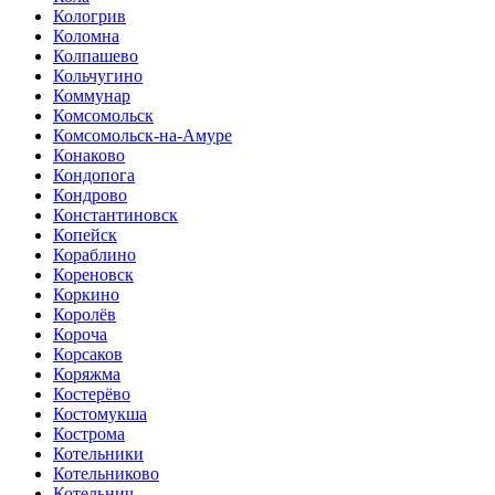
Кологрив
Коломна
Колпашево
Кольчугино
Коммунар
Комсомольск
Комсомольск-на-Амуре
Конаково
Кондопога
Кондрово
Константиновск
Копейск
Кораблино
Кореновск
Коркино
Королёв
Короча
Корсаков
Коряжма
Костерёво
Костомукша
Кострома
Котельники
Котельниково
Котельнич