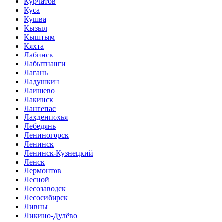
Курчатов
Куса
Кушва
Кызыл
Кыштым
Кяхта
Лабинск
Лабытнанги
Лагань
Ладушкин
Лаишево
Лакинск
Лангепас
Лахденпохья
Лебедянь
Лениногорск
Ленинск
Ленинск-Кузнецкий
Ленск
Лермонтов
Лесной
Лесозаводск
Лесосибирск
Ливны
Ликино-Дулёво