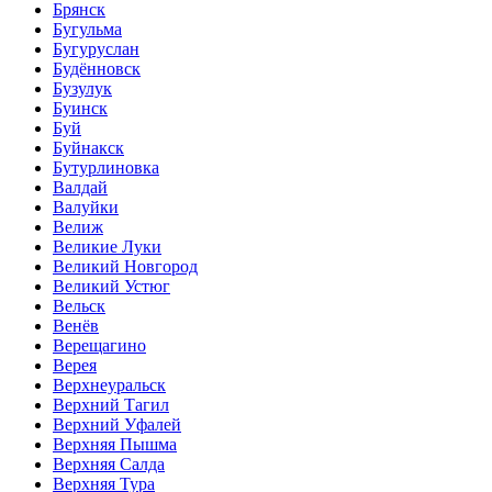
Брянск
Бугульма
Бугуруслан
Будённовск
Бузулук
Буинск
Буй
Буйнакск
Бутурлиновка
Валдай
Валуйки
Велиж
Великие Луки
Великий Новгород
Великий Устюг
Вельск
Венёв
Верещагино
Верея
Верхнеуральск
Верхний Тагил
Верхний Уфалей
Верхняя Пышма
Верхняя Салда
Верхняя Тура