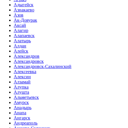
Адыгейск
Азнакаево
Азов
Ак-Довурак
Аксай
Алагир
Алапаевск
Алатырь
Алдан
Алейск
Александров
Александровск
Александровск-Сахалинский
Алексеевка
Алексин
Алзамай
Алупка
Алушта
Альметьевск
Амурск
Анадырь
Анапа
Ангарск
Андреаполь