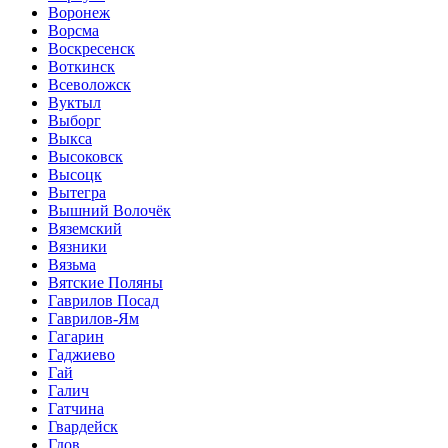
Воронеж
Ворсма
Воскресенск
Воткинск
Всеволожск
Вуктыл
Выборг
Выкса
Высоковск
Высоцк
Вытегра
Вышний Волочёк
Вяземский
Вязники
Вязьма
Вятские Поляны
Гаврилов Посад
Гаврилов-Ям
Гагарин
Гаджиево
Гай
Галич
Гатчина
Гвардейск
Гдов