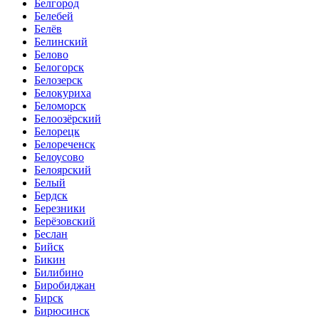
Белгород
Белебей
Белёв
Белинский
Белово
Белогорск
Белозерск
Белокуриха
Беломорск
Белоозёрский
Белорецк
Белореченск
Белоусово
Белоярский
Белый
Бердск
Березники
Берёзовский
Беслан
Бийск
Бикин
Билибино
Биробиджан
Бирск
Бирюсинск