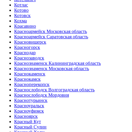
Котлас
Котово
Котовск
Кохма
Красавино
Красноармейск Московская область
Красноармейск Саратовская область
Красновишерск
Красногорск
Краснодар
Краснозаводск
Краснознаменск Калининградская область
Краснознаменск Московская область
Краснокаменск
Краснокамск
Красноперекопск
Краснослободск Волгоградская область
Краснослободск Мордовия
Краснотурьинск
Красноуральск
Красноуфимск
Красноярск
Красный Кут
Красный Сулин