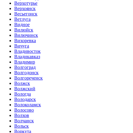
Верхотурье
Верхоянск
Весьегонск
Ветлуга
Видное
Вилюйск
Вилючинск
Вихоревка
Вичуга
Владивосток
Владикавказ
Владимир
Волгоград
Волгодонск
Волгореченск
Волжск
Волжский
Вологда
Володарск
Волоколамск
Волосово
Волхов
Волчанск
Вольск
Воркута