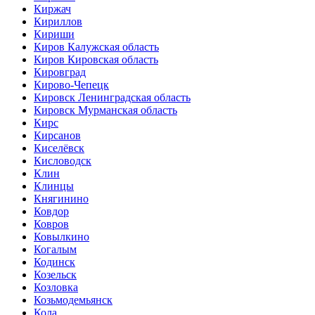
Киржач
Кириллов
Кириши
Киров Калужская область
Киров Кировская область
Кировград
Кирово-Чепецк
Кировск Ленинградская область
Кировск Мурманская область
Кирс
Кирсанов
Киселёвск
Кисловодск
Клин
Клинцы
Княгинино
Ковдор
Ковров
Ковылкино
Когалым
Кодинск
Козельск
Козловка
Козьмодемьянск
Кола