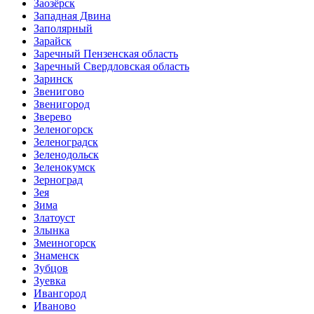
Заозёрск
Западная Двина
Заполярный
Зарайск
Заречный Пензенская область
Заречный Свердловская область
Заринск
Звенигово
Звенигород
Зверево
Зеленогорск
Зеленоградск
Зеленодольск
Зеленокумск
Зерноград
Зея
Зима
Златоуст
Злынка
Змеиногорск
Знаменск
Зубцов
Зуевка
Ивангород
Иваново