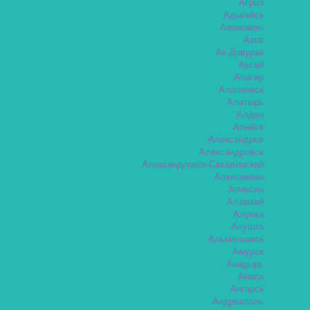
Агрыз
Адыгейск
Азнакаево
Азов
Ак-Довурак
Аксай
Алагир
Алапаевск
Алатырь
Алдан
Алейск
Александров
Александровск
Александровск-Сахалинский
Алексеевка
Алексин
Алзамай
Алупка
Алушта
Альметьевск
Амурск
Анадырь
Анапа
Ангарск
Андреаполь