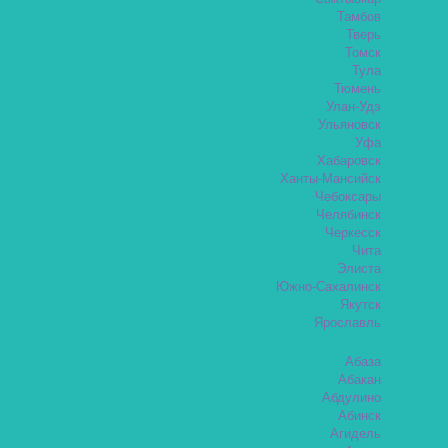
Тамбов
Тверь
Томск
Тула
Тюмень
Улан-Удэ
Ульяновск
Уфа
Хабаровск
Ханты-Мансийск
Чебоксары
Челябинск
Черкесск
Чита
Элиста
Южно-Сахалинск
Якутск
Ярославль
Абаза
Абакан
Абдулино
Абинск
Агидель