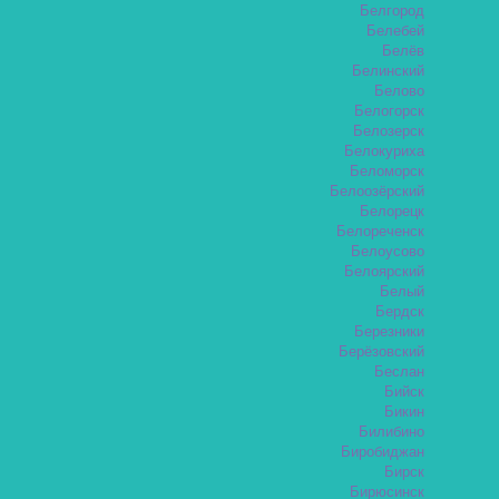
Белгород
Белебей
Белёв
Белинский
Белово
Белогорск
Белозерск
Белокуриха
Беломорск
Белоозёрский
Белорецк
Белореченск
Белоусово
Белоярский
Белый
Бердск
Березники
Берёзовский
Беслан
Бийск
Бикин
Билибино
Биробиджан
Бирск
Бирюсинск