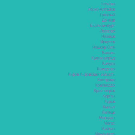
Гатчина
Горно-Алтайск
Грозный
Донецк
Екатеринбург
Иваново
Ижевск
Иркутск
Йошкар-Ола
Казань
Калининград
Калуга
Кемерово
Киров Кировская область
Кострома
Краснодар
Красноярск
Курган
Курск
Кызыл
Липецк
Магадан
Магас
Майкоп
Махачкала