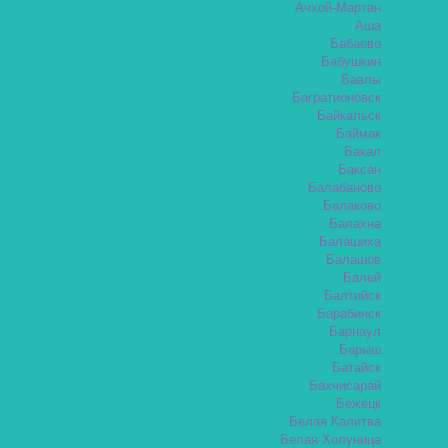
Ачхой-Мартан
Аша
Бабаево
Бабушкин
Бавлы
Багратионовск
Байкальск
Баймак
Бакал
Баксан
Балабаново
Балаково
Балахна
Балашиха
Балашов
Балей
Балтийск
Барабинск
Барнаул
Барыш
Батайск
Бахчисарай
Бежецк
Белая Калитва
Белая Холуница