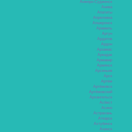
Анжеро-Судженск
Анива
Апатиты
Апрелевка
Апшеронск
Арамиль
Аргун
Ардатов
Ардон
Арзамас
Аркадак
Армавир
Армянск
Арсеньев
Арск
Артём
Артёмовск
Артёмовский
Архангельск
Асбест
Асино
Астрахань
Аткарск
Ахтубинск
Ачинск