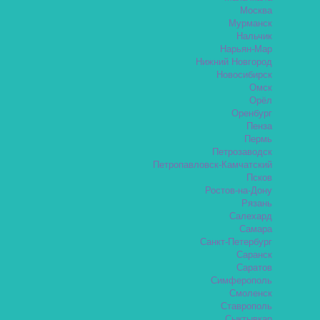
Москва
Мурманск
Нальчик
Нарьян-Мар
Нижний Новгород
Новосибирск
Омск
Орёл
Оренбург
Пенза
Пермь
Петрозаводск
Петропавловск-Камчатский
Псков
Ростов-на-Дону
Рязань
Салехард
Самара
Санкт-Петербург
Саранск
Саратов
Симферополь
Смоленск
Ставрополь
Сыктывкар