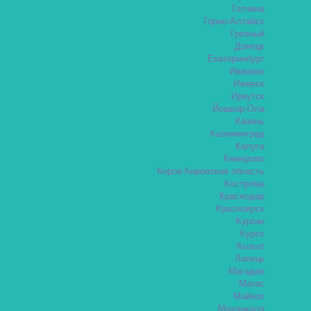
Гатчина
Горно-Алтайск
Грозный
Донецк
Екатеринбург
Иваново
Ижевск
Иркутск
Йошкар-Ола
Казань
Калининград
Калуга
Кемерово
Киров Кировская область
Кострома
Краснодар
Красноярск
Курган
Курск
Кызыл
Липецк
Магадан
Магас
Майкоп
Махачкала