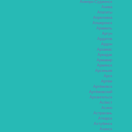
Анжеро-Судженск
Анива
Апатиты
Апрелевка
Апшеронск
Арамиль
Аргун
Ардатов
Ардон
Арзамас
Аркадак
Армавир
Армянск
Арсеньев
Арск
Артём
Артёмовск
Артёмовский
Архангельск
Асбест
Асино
Астрахань
Аткарск
Ахтубинск
Ачинск