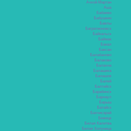
Ачхой-Мартан
Аша
Бабаево
Бабушкин
Бавлы
Багратионовск
Байкальск
Баймак
Бакал
Баксан
Балабаново
Балаково
Балахна
Балашиха
Балашов
Балей
Балтийск
Барабинск
Барнаул
Барыш
Батайск
Бахчисарай
Бежецк
Белая Калитва
Белая Холуница