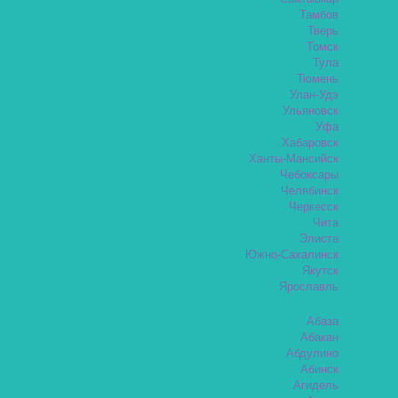
Тамбов
Тверь
Томск
Тула
Тюмень
Улан-Удэ
Ульяновск
Уфа
Хабаровск
Ханты-Мансийск
Чебоксары
Челябинск
Черкесск
Чита
Элиста
Южно-Сахалинск
Якутск
Ярославль
Абаза
Абакан
Абдулино
Абинск
Агидель