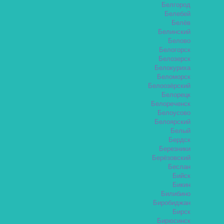
Белгород
Белебей
Белёв
Белинский
Белово
Белогорск
Белозерск
Белокуриха
Беломорск
Белоозёрский
Белорецк
Белореченск
Белоусово
Белоярский
Белый
Бердск
Березники
Берёзовский
Беслан
Бийск
Бикин
Билибино
Биробиджан
Бирск
Бирюсинск