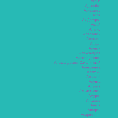
Агрыз
Адыгейск
Азнакаево
Азов
Ак-Довурак
Аксай
Алагир
Алапаевск
Алатырь
Алдан
Алейск
Александров
Александровск
Александровск-Сахалинский
Алексеевка
Алексин
Алзамай
Алупка
Алушта
Альметьевск
Амурск
Анадырь
Анапа
Ангарск
Андреаполь