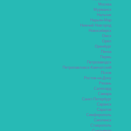
Москва
Мурманск
Нальчик
Нарьян-Мар
Нижний Новгород
Новосибирск
Омск
Орёл
Оренбург
Пенза
Пермь
Петрозаводск
Петропавловск-Камчатский
Псков
Ростов-на-Дону
Рязань
Салехард
Самара
Санкт-Петербург
Саранск
Саратов
Симферополь
Смоленск
Ставрополь
Сыктывкар