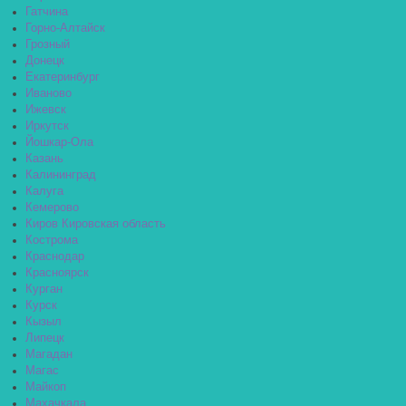
Гатчина
Горно-Алтайск
Грозный
Донецк
Екатеринбург
Иваново
Ижевск
Иркутск
Йошкар-Ола
Казань
Калининград
Калуга
Кемерово
Киров Кировская область
Кострома
Краснодар
Красноярск
Курган
Курск
Кызыл
Липецк
Магадан
Магас
Майкоп
Махачкала