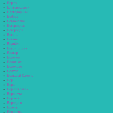
Бирюч
Благовещенск
Благодарный
Бобров
Богданович
Богородицк
Богородск
Боготол
Богучар
Бодайбо
Бокситогорск
Болгар
Бологое
Болотное
Болохово
Болхов
Большой Камень
Бор
Борзя
Борисоглебск
Боровичи
Боровск
Бородино
Братск
Бронницы