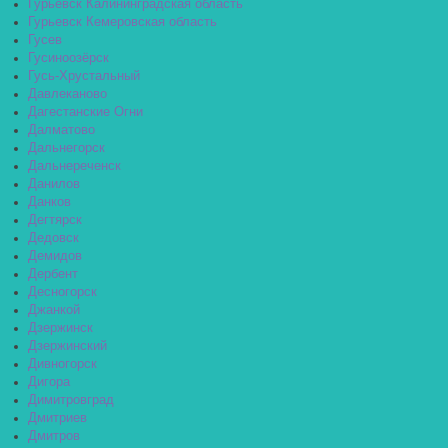
Гурьевск Калининградская область
Гурьевск Кемеровская область
Гусев
Гусиноозёрск
Гусь-Хрустальный
Давлеканово
Дагестанские Огни
Далматово
Дальнегорск
Дальнереченск
Данилов
Данков
Дегтярск
Дедовск
Демидов
Дербент
Десногорск
Джанкой
Дзержинск
Дзержинский
Дивногорск
Дигора
Димитровград
Дмитриев
Дмитров