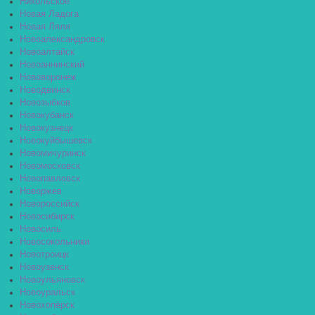
Никольское
Новая Ладога
Новая Ляля
Новоалександровск
Новоалтайск
Новоаннинский
Нововоронеж
Новодвинск
Новозыбков
Новокубанск
Новокузнецк
Новокуйбышевск
Новомичуринск
Новомосковск
Новопавловск
Новоржев
Новороссийск
Новосибирск
Новосиль
Новосокольники
Новотроицк
Новоузенск
Новоульяновск
Новоуральск
Новохопёрск