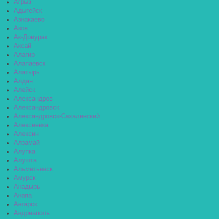
Агрыз
Адыгейск
Азнакаево
Азов
Ак-Довурак
Аксай
Алагир
Алапаевск
Алатырь
Алдан
Алейск
Александров
Александровск
Александровск-Сахалинский
Алексеевка
Алексин
Алзамай
Алупка
Алушта
Альметьевск
Амурск
Анадырь
Анапа
Ангарск
Андреаполь