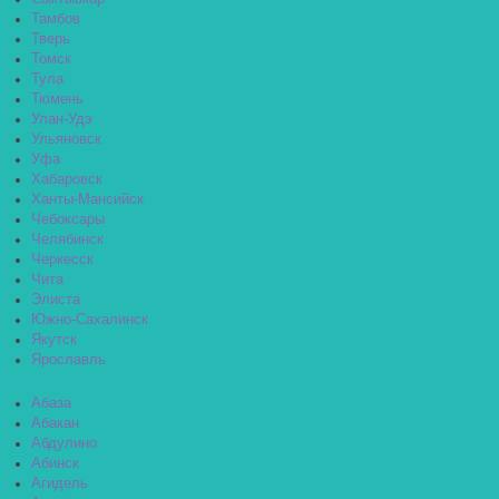
Тамбов
Тверь
Томск
Тула
Тюмень
Улан-Удэ
Ульяновск
Уфа
Хабаровск
Ханты-Мансийск
Чебоксары
Челябинск
Черкесск
Чита
Элиста
Южно-Сахалинск
Якутск
Ярославль
Абаза
Абакан
Абдулино
Абинск
Агидель