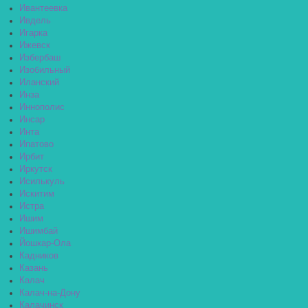
Ивантеевка
Ивдель
Игарка
Ижевск
Избербаш
Изобильный
Иланский
Инза
Иннополис
Инсар
Инта
Ипатово
Ирбит
Иркутск
Исилькуль
Искитим
Истра
Ишим
Ишимбай
Йошкар-Ола
Кадников
Казань
Калач
Калач-на-Дону
Калачинск