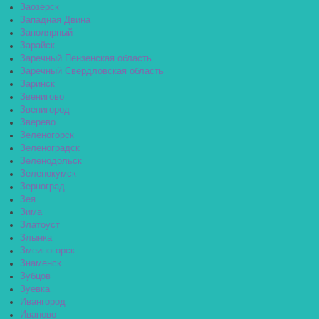
Заозёрск
Западная Двина
Заполярный
Зарайск
Заречный Пензенская область
Заречный Свердловская область
Заринск
Звенигово
Звенигород
Зверево
Зеленогорск
Зеленоградск
Зеленодольск
Зеленокумск
Зерноград
Зея
Зима
Златоуст
Злынка
Змеиногорск
Знаменск
Зубцов
Зуевка
Ивангород
Иваново