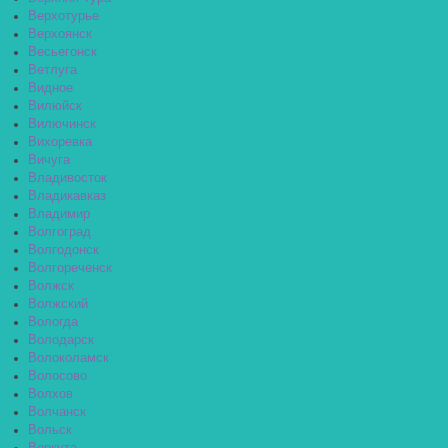
Верхотурье
Верхоянск
Весьегонск
Ветлуга
Видное
Вилюйск
Вилючинск
Вихоревка
Вичуга
Владивосток
Владикавказ
Владимир
Волгоград
Волгодонск
Волгореченск
Волжск
Волжский
Вологда
Володарск
Волоколамск
Волосово
Волхов
Волчанск
Вольск