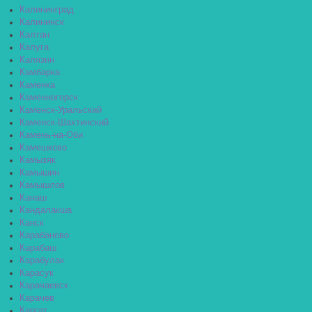
Калининград
Калининск
Калтан
Калуга
Калязин
Камбарка
Каменка
Каменногорск
Каменск-Уральский
Каменск-Шахтинский
Камень-на-Оби
Камешково
Камызяк
Камышин
Камышлов
Канаш
Кандалакша
Канск
Карабаново
Карабаш
Карабулак
Карасук
Карачаевск
Карачев
Каргат