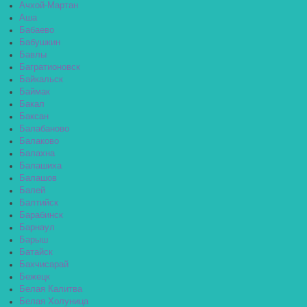
Ачхой-Мартан
Аша
Бабаево
Бабушкин
Бавлы
Багратионовск
Байкальск
Баймак
Бакал
Баксан
Балабаново
Балаково
Балахна
Балашиха
Балашов
Балей
Балтийск
Барабинск
Барнаул
Барыш
Батайск
Бахчисарай
Бежецк
Белая Калитва
Белая Холуница