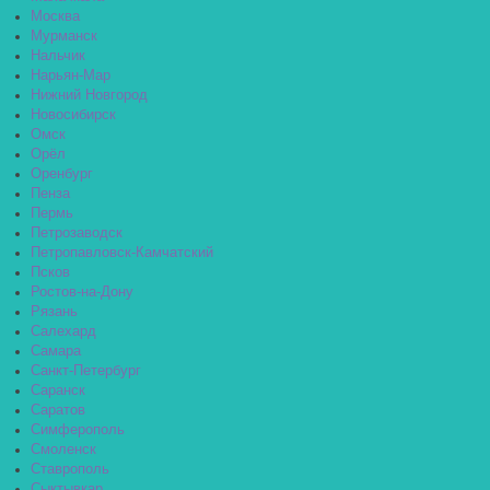
Москва
Мурманск
Нальчик
Нарьян-Мар
Нижний Новгород
Новосибирск
Омск
Орёл
Оренбург
Пенза
Пермь
Петрозаводск
Петропавловск-Камчатский
Псков
Ростов-на-Дону
Рязань
Салехард
Самара
Санкт-Петербург
Саранск
Саратов
Симферополь
Смоленск
Ставрополь
Сыктывкар