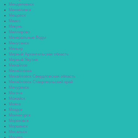
Менделеевск
Мензелинск
Мещовск
Миасс
Микунь
Миллерово
Минеральные Воды
Минусинск
Миньяр
Мирный Архангельская область
Мирный Якутия
Михайлов
Михайловка
Михайловск Свердловская область
Михайловск Ставропольский край
Мичуринск
Могоча
Можайск
Можга
Моздок
Мончегорск
Морозовск
Моршанск
Мосальск
Москва