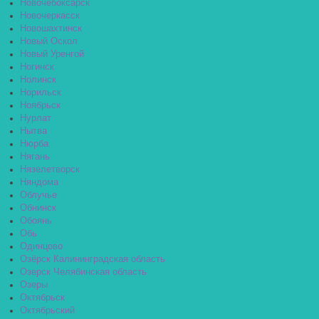
Новочебоксарск
Новочеркасск
Новошахтинск
Новый Оскол
Новый Уренгой
Ногинск
Нолинск
Норильск
Ноябрьск
Нурлат
Нытва
Нюрба
Нягань
Нязелетворск
Няндома
Облучье
Обнинск
Обоянь
Обь
Одинцово
Озёрск Калининградская область
Озерск Челябинская область
Озеры
Октябрьск
Октябрьский