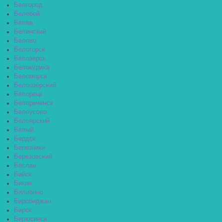
Белгород
Белебей
Белёв
Белинский
Белово
Белогорск
Белозерск
Белокуриха
Беломорск
Белоозёрский
Белорецк
Белореченск
Белоусово
Белоярский
Белый
Бердск
Березники
Берёзовский
Беслан
Бийск
Бикин
Билибино
Биробиджан
Бирск
Бирюсинск