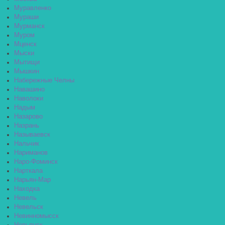
Муравленко
Мураши
Мурманск
Муром
Мценск
Мыски
Мытищи
Мышкин
Набережные Челны
Навашино
Наволоки
Надым
Назарово
Назрань
Называевск
Нальчик
Нариманов
Наро-Фоминск
Нарткала
Нарьян-Мар
Находка
Невель
Невельск
Невинномысск