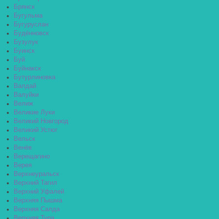
Брянск
Бугульма
Бугуруслан
Будённовск
Бузулук
Буинск
Буй
Буйнакск
Бутурлиновка
Валдай
Валуйки
Велиж
Великие Луки
Великий Новгород
Великий Устюг
Вельск
Венёв
Верещагино
Верея
Верхнеуральск
Верхний Тагил
Верхний Уфалей
Верхняя Пышма
Верхняя Салда
Верхняя Тура