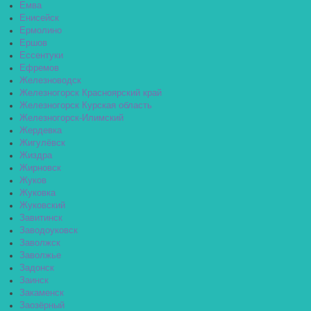
Емва
Енисейск
Ермолино
Ершов
Ессентуки
Ефремов
Железноводск
Железногорск Красноярский край
Железногорск Курская область
Железногорск-Илимский
Жердевка
Жигулёвск
Жиздра
Жирновск
Жуков
Жуковка
Жуковский
Завитинск
Заводоуковск
Заволжск
Заволжье
Задонск
Заинск
Закаменск
Заозёрный