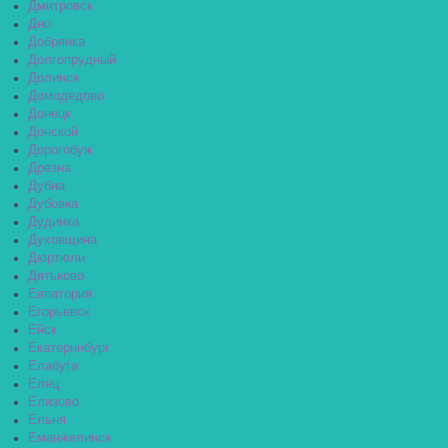
Дмитровск
Дно
Добрянка
Долгопрудный
Долинск
Домодедово
Донецк
Донской
Дорогобуж
Дрезна
Дубна
Дубовка
Дудинка
Духовщина
Дюртюли
Дятьково
Евпатория
Егорьевск
Ейск
Екатеринбург
Елабуга
Елец
Елизово
Ельня
Еманжелинск