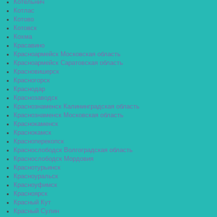
Котельнич
Котлас
Котово
Котовск
Кохма
Красавино
Красноармейск Московская область
Красноармейск Саратовская область
Красновишерск
Красногорск
Краснодар
Краснозаводск
Краснознаменск Калининградская область
Краснознаменск Московская область
Краснокаменск
Краснокамск
Красноперекопск
Краснослободск Волгоградская область
Краснослободск Мордовия
Краснотурьинск
Красноуральск
Красноуфимск
Красноярск
Красный Кут
Красный Сулин