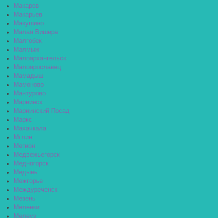
Макаров
Макарьев
Макушино
Малая Вишера
Малгобек
Малмыж
Малоархангельск
Малоярославец
Мамадыш
Мамоново
Мантурово
Мариинск
Мариинский Посад
Маркс
Махачкала
Мглин
Мегион
Медвежьегорск
Медногорск
Медынь
Межгорье
Междуреченск
Мезень
Меленки
Мелеуз