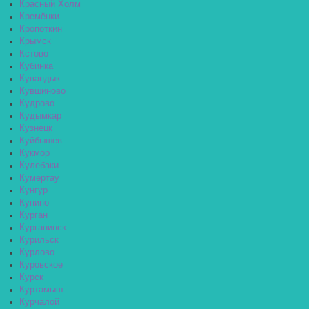
Красный Холм
Кремёнки
Кропоткин
Крымск
Кстово
Кубинка
Кувандык
Кувшиново
Кудрово
Кудымкар
Кузнецк
Куйбышев
Кукмор
Кулебаки
Кумертау
Кунгур
Купино
Курган
Курганинск
Курильск
Курлово
Куровское
Курск
Куртамыш
Курчалой