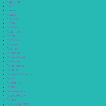
Курчатов
Куса
Кушва
Кызыл
Кыштым
Кяхта
Лабинск
Лабытнанги
Лагань
Ладушкин
Лаишево
Лакинск
Лангепас
Лахденпохья
Лебедянь
Лениногорск
Ленинск
Ленинск-Кузнецкий
Ленск
Лермонтов
Лесной
Лесозаводск
Лесосибирск
Ливны
Ликино-Дулёво