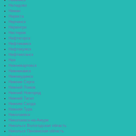
Невьянск
Нелидово
Неман
Нерехта
Нерчинск
Нерюнгри
Нестеров
Нефтегорск
Нефтекамск
Нефтекумск
Нефтеюганск
Нея
Нижневартовск
Нижнекамск
Нижнеудинск
Нижние Серги
Нижний Ломов
Нижний Новгород
Нижний Тагил
Нижняя Салда
Нижняя Тура
Николаевск
Николаевск-на-Амуре
Никольск Вологодская область
Никольск Пензенская область