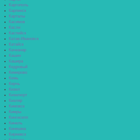
Каргополь
Карпинск
Карталы
Касимов
Касли
Каспийск
Катав-Ивановск
Катайск
Качканар
Кашин
Кашира
Кедровый
Кемерово
Кемь
Керчь
Кизел
Кизилюрт
Кизляр
Кимовск
Кимры
Кингисепп
Кинель
Кинешма
Киреевск