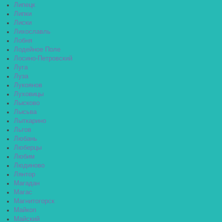
Липецк
Липки
Лиски
Лихославль
Лобня
Лодейное Поле
Лосино-Петровский
Луга
Луза
Лукоянов
Луховицы
Лысково
Лысьва
Лыткарино
Льгов
Любань
Люберцы
Любим
Людиново
Лянтор
Магадан
Магас
Магнитогорск
Майкоп
Майский