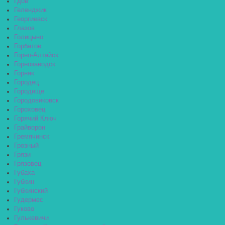
Гдов
Геленджик
Георгиевск
Глазов
Голицыно
Горбатов
Горно-Алтайск
Горнозаводск
Горняк
Городец
Городище
Городовиковск
Гороховец
Горячий Ключ
Грайворон
Гремячинск
Грозный
Грязи
Грязовец
Губаха
Губкин
Губкинский
Гудермес
Гуково
Гулькевичи