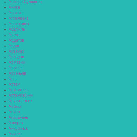
Анжеро-Судженск
Анива
Апатиты
Апрелевка
Апшеронск
Арамиль
Аргун
Ардатов
Ардон
Арзамас
Аркадак
Армавир
Армянск
Арсеньев
Арск
Артём
Артёмовск
Артёмовский
Архангельск
Асбест
Асино
Астрахань
Аткарск
Ахтубинск
Ачинск