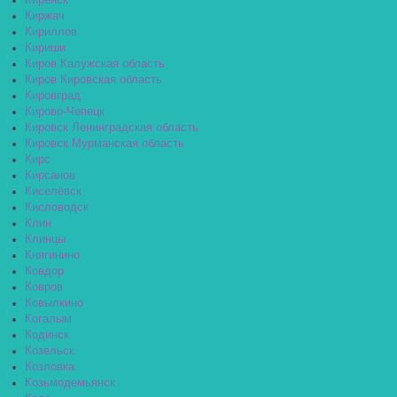
Киренск
Киржач
Кириллов
Кириши
Киров Калужская область
Киров Кировская область
Кировград
Кирово-Чепецк
Кировск Ленинградская область
Кировск Мурманская область
Кирс
Кирсанов
Киселёвск
Кисловодск
Клин
Клинцы
Княгинино
Ковдор
Ковров
Ковылкино
Когалым
Кодинск
Козельск
Козловка
Козьмодемьянск