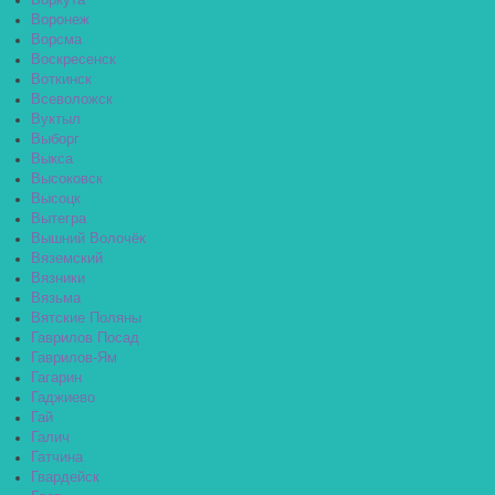
Воркута
Воронеж
Ворсма
Воскресенск
Воткинск
Всеволожск
Вуктыл
Выборг
Выкса
Высоковск
Высоцк
Вытегра
Вышний Волочёк
Вяземский
Вязники
Вязьма
Вятские Поляны
Гаврилов Посад
Гаврилов-Ям
Гагарин
Гаджиево
Гай
Галич
Гатчина
Гвардейск