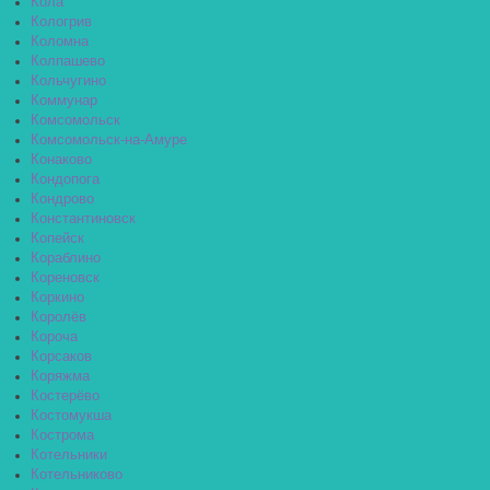
Кола
Кологрив
Коломна
Колпашево
Кольчугино
Коммунар
Комсомольск
Комсомольск-на-Амуре
Конаково
Кондопога
Кондрово
Константиновск
Копейск
Кораблино
Кореновск
Коркино
Королёв
Короча
Корсаков
Коряжма
Костерёво
Костомукша
Кострома
Котельники
Котельниково