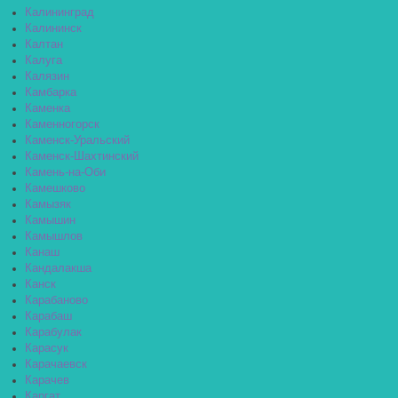
Калининград
Калининск
Калтан
Калуга
Калязин
Камбарка
Каменка
Каменногорск
Каменск-Уральский
Каменск-Шахтинский
Камень-на-Оби
Камешково
Камызяк
Камышин
Камышлов
Канаш
Кандалакша
Канск
Карабаново
Карабаш
Карабулак
Карасук
Карачаевск
Карачев
Каргат