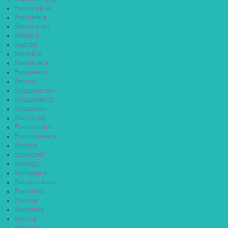
Верхотурье
Верхоянск
Весьегонск
Ветлуга
Видное
Вилюйск
Вилючинск
Вихоревка
Вичуга
Владивосток
Владикавказ
Владимир
Волгоград
Волгодонск
Волгореченск
Волжск
Волжский
Вологда
Володарск
Волоколамск
Волосово
Волхов
Волчанск
Вольск