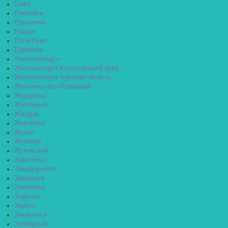
Емва
Енисейск
Ермолино
Ершов
Ессентуки
Ефремов
Железноводск
Железногорск Красноярский край
Железногорск Курская область
Железногорск-Илимский
Жердевка
Жигулёвск
Жиздра
Жирновск
Жуков
Жуковка
Жуковский
Завитинск
Заводоуковск
Заволжск
Заволжье
Задонск
Заинск
Закаменск
Заозёрный