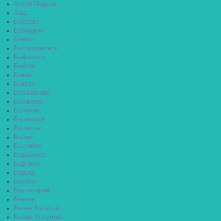
Ачхой-Мартан
Аша
Бабаево
Бабушкин
Бавлы
Багратионовск
Байкальск
Баймак
Бакал
Баксан
Балабаново
Балаково
Балахна
Балашиха
Балашов
Балей
Балтийск
Барабинск
Барнаул
Барыш
Батайск
Бахчисарай
Бежецк
Белая Калитва
Белая Холуница