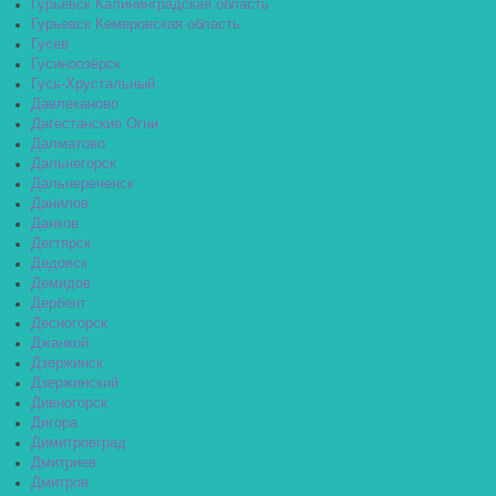
Гурьевск Калининградская область
Гурьевск Кемеровская область
Гусев
Гусиноозёрск
Гусь-Хрустальный
Давлеканово
Дагестанские Огни
Далматово
Дальнегорск
Дальнереченск
Данилов
Данков
Дегтярск
Дедовск
Демидов
Дербент
Десногорск
Джанкой
Дзержинск
Дзержинский
Дивногорск
Дигора
Димитровград
Дмитриев
Дмитров