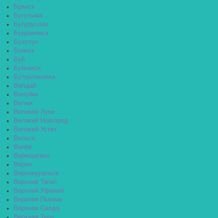
Брянск
Бугульма
Бугуруслан
Будённовск
Бузулук
Буинск
Буй
Буйнакск
Бутурлиновка
Валдай
Валуйки
Велиж
Великие Луки
Великий Новгород
Великий Устюг
Вельск
Венёв
Верещагино
Верея
Верхнеуральск
Верхний Тагил
Верхний Уфалей
Верхняя Пышма
Верхняя Салда
Верхняя Тура