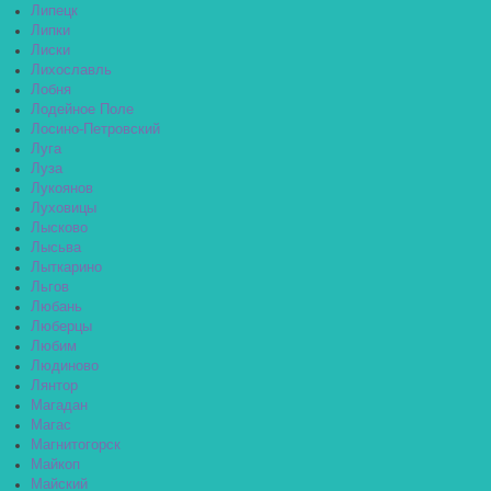
Липецк
Липки
Лиски
Лихославль
Лобня
Лодейное Поле
Лосино-Петровский
Луга
Луза
Лукоянов
Луховицы
Лысково
Лысьва
Лыткарино
Льгов
Любань
Люберцы
Любим
Людиново
Лянтор
Магадан
Магас
Магнитогорск
Майкоп
Майский