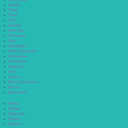
Тамбов
Тверь
Томск
Тула
Тюмень
Улан-Удэ
Ульяновск
Уфа
Хабаровск
Ханты-Мансийск
Чебоксары
Челябинск
Черкесск
Чита
Элиста
Южно-Сахалинск
Якутск
Ярославль
Абаза
Абакан
Абдулино
Абинск
Агидель