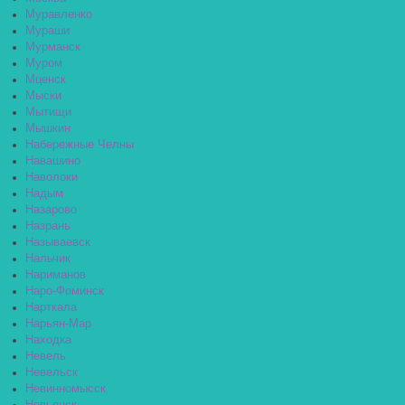
Муравленко
Мураши
Мурманск
Муром
Мценск
Мыски
Мытищи
Мышкин
Набережные Челны
Навашино
Наволоки
Надым
Назарово
Назрань
Называевск
Нальчик
Нариманов
Наро-Фоминск
Нарткала
Нарьян-Мар
Находка
Невель
Невельск
Невинномысск