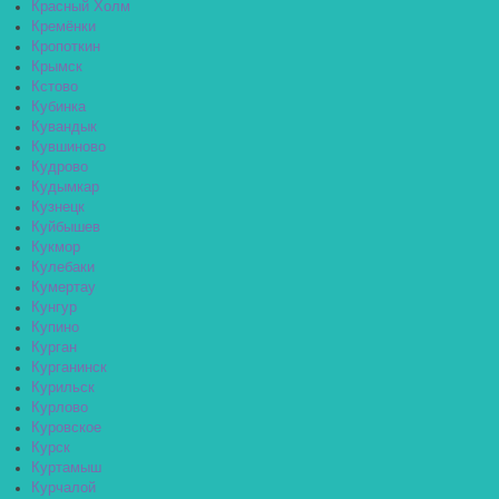
Красный Холм
Кремёнки
Кропоткин
Крымск
Кстово
Кубинка
Кувандык
Кувшиново
Кудрово
Кудымкар
Кузнецк
Куйбышев
Кукмор
Кулебаки
Кумертау
Кунгур
Купино
Курган
Курганинск
Курильск
Курлово
Куровское
Курск
Куртамыш
Курчалой