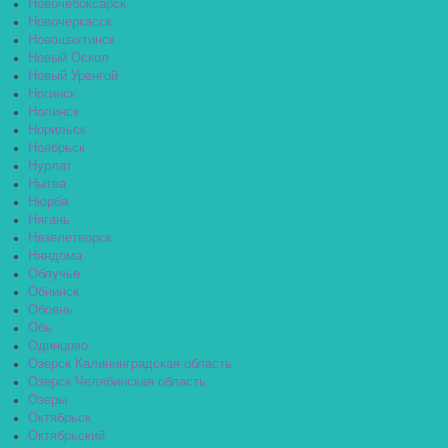
Новочебоксарск
Новочеркасск
Новошахтинск
Новый Оскол
Новый Уренгой
Ногинск
Нолинск
Норильск
Ноябрьск
Нурлат
Нытва
Нюрба
Нягань
Нязелетворск
Няндома
Облучье
Обнинск
Обоянь
Обь
Одинцово
Озёрск Калининградская область
Озерск Челябинская область
Озеры
Октябрьск
Октябрьский