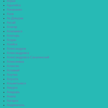
Агрыз
Адыгейск
Азнакаево
Азов
Ак-Довурак
Аксай
Алагир
Алапаевск
Алатырь
Алдан
Алейск
Александров
Александровск
Александровск-Сахалинский
Алексеевка
Алексин
Алзамай
Алупка
Алушта
Альметьевск
Амурск
Анадырь
Анапа
Ангарск
Андреаполь