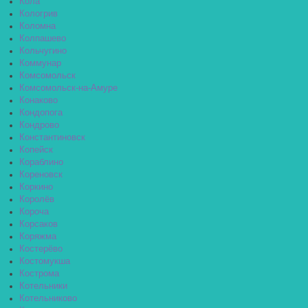
Кола
Кологрив
Коломна
Колпашево
Кольчугино
Коммунар
Комсомольск
Комсомольск-на-Амуре
Конаково
Кондопога
Кондрово
Константиновск
Копейск
Кораблино
Кореновск
Коркино
Королёв
Короча
Корсаков
Коряжма
Костерёво
Костомукша
Кострома
Котельники
Котельниково