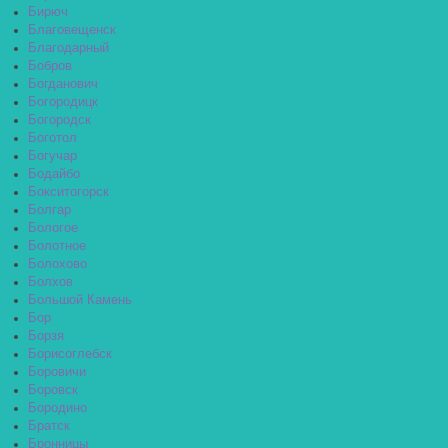
Бирюч
Благовещенск
Благодарный
Бобров
Богданович
Богородицк
Богородск
Боготол
Богучар
Бодайбо
Бокситогорск
Болгар
Бологое
Болотное
Болохово
Болхов
Большой Камень
Бор
Борзя
Борисоглебск
Боровичи
Боровск
Бородино
Братск
Бронницы