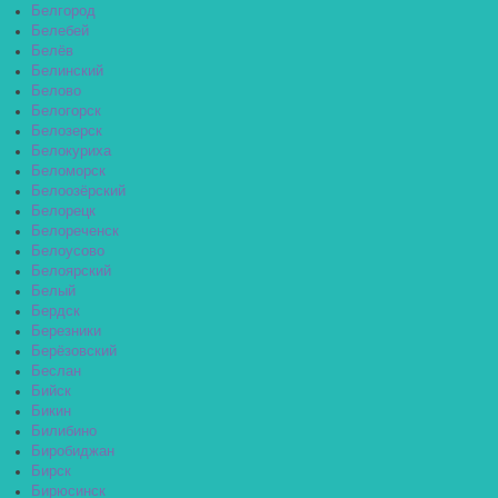
Белгород
Белебей
Белёв
Белинский
Белово
Белогорск
Белозерск
Белокуриха
Беломорск
Белоозёрский
Белорецк
Белореченск
Белоусово
Белоярский
Белый
Бердск
Березники
Берёзовский
Беслан
Бийск
Бикин
Билибино
Биробиджан
Бирск
Бирюсинск