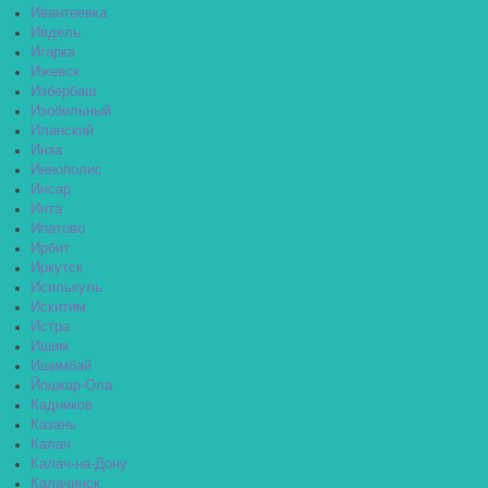
Ивантеевка
Ивдель
Игарка
Ижевск
Избербаш
Изобильный
Иланский
Инза
Иннополис
Инсар
Инта
Ипатово
Ирбит
Иркутск
Исилькуль
Искитим
Истра
Ишим
Ишимбай
Йошкар-Ола
Кадников
Казань
Калач
Калач-на-Дону
Калачинск