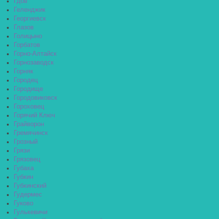
Гдов
Геленджик
Георгиевск
Глазов
Голицыно
Горбатов
Горно-Алтайск
Горнозаводск
Горняк
Городец
Городище
Городовиковск
Гороховец
Горячий Ключ
Грайворон
Гремячинск
Грозный
Грязи
Грязовец
Губаха
Губкин
Губкинский
Гудермес
Гуково
Гулькевичи