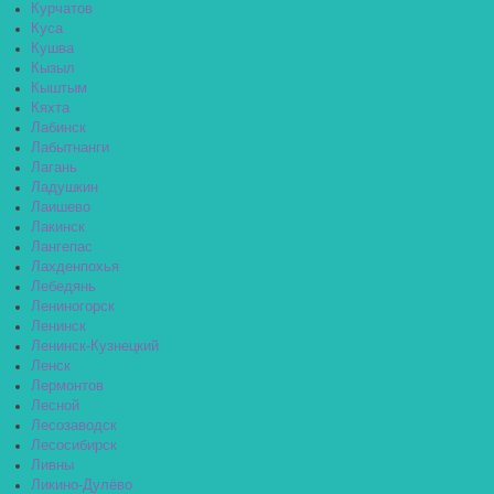
Курчатов
Куса
Кушва
Кызыл
Кыштым
Кяхта
Лабинск
Лабытнанги
Лагань
Ладушкин
Лаишево
Лакинск
Лангепас
Лахденпохья
Лебедянь
Лениногорск
Ленинск
Ленинск-Кузнецкий
Ленск
Лермонтов
Лесной
Лесозаводск
Лесосибирск
Ливны
Ликино-Дулёво