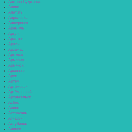
Анжеро-Судженск
Анива
Апатиты
Апрелевка
Апшеронск
Арамиль
Аргун
Ардатов
Ардон
Арзамас
Аркадак
Армавир
Армянск
Арсеньев
Арск
Артём
Артёмовск
Артёмовский
Архангельск
Асбест
Асино
Астрахань
Аткарск
Ахтубинск
Ачинск