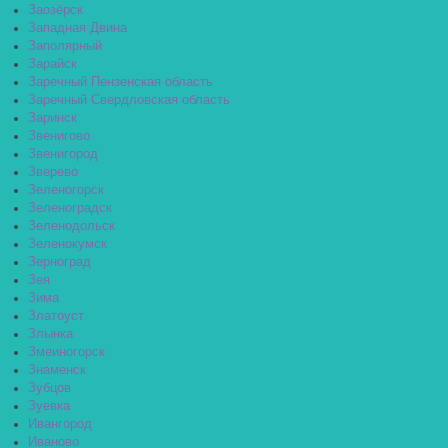
Заозёрск
Западная Двина
Заполярный
Зарайск
Заречный Пензенская область
Заречный Свердловская область
Заринск
Звенигово
Звенигород
Зверево
Зеленогорск
Зеленоградск
Зеленодольск
Зеленокумск
Зерноград
Зея
Зима
Златоуст
Злынка
Змеиногорск
Знаменск
Зубцов
Зуевка
Ивангород
Иваново