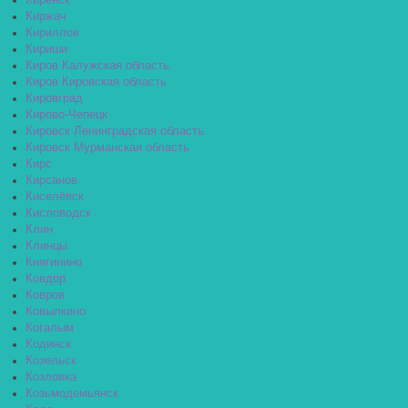
Киренск
Киржач
Кириллов
Кириши
Киров Калужская область
Киров Кировская область
Кировград
Кирово-Чепецк
Кировск Ленинградская область
Кировск Мурманская область
Кирс
Кирсанов
Киселёвск
Кисловодск
Клин
Клинцы
Княгинино
Ковдор
Ковров
Ковылкино
Когалым
Кодинск
Козельск
Козловка
Козьмодемьянск