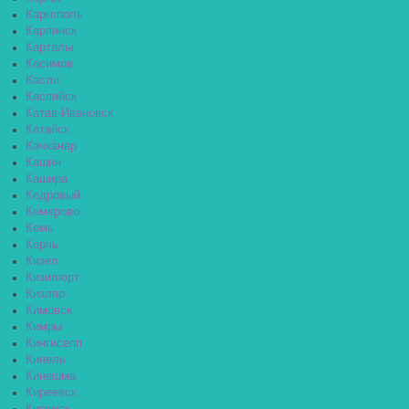
Каргополь
Карпинск
Карталы
Касимов
Касли
Каспийск
Катав-Ивановск
Катайск
Качканар
Кашин
Кашира
Кедровый
Кемерово
Кемь
Керчь
Кизел
Кизилюрт
Кизляр
Кимовск
Кимры
Кингисепп
Кинель
Кинешма
Киреевск