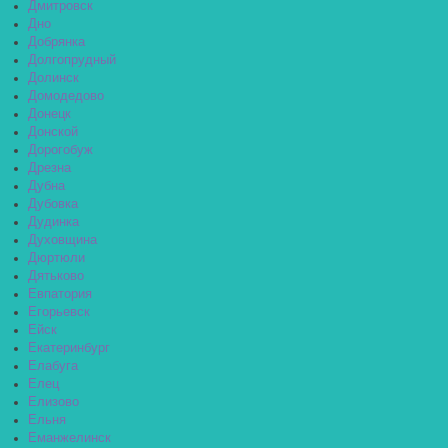
Дмитровск
Дно
Добрянка
Долгопрудный
Долинск
Домодедово
Донецк
Донской
Дорогобуж
Дрезна
Дубна
Дубовка
Дудинка
Духовщина
Дюртюли
Дятьково
Евпатория
Егорьевск
Ейск
Екатеринбург
Елабуга
Елец
Елизово
Ельня
Еманжелинск