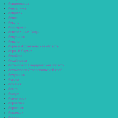
Менделеевск
Мензелинск
Мещовск
Миасс
Микунь
Миллерово
Минеральные Воды
Минусинск
Миньяр
Мирный Архангельская область
Мирный Якутия
Михайлов
Михайловка
Михайловск Свердловская область
Михайловск Ставропольский край
Мичуринск
Могоча
Можайск
Можга
Моздок
Мончегорск
Морозовск
Моршанск
Мосальск
Москва