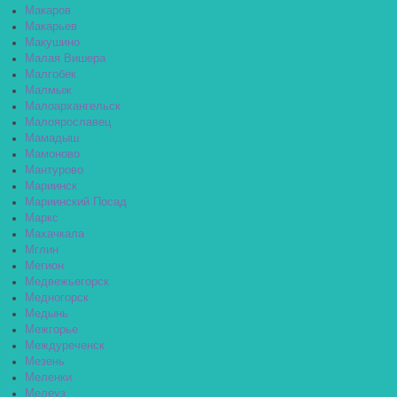
Макаров
Макарьев
Макушино
Малая Вишера
Малгобек
Малмыж
Малоархангельск
Малоярославец
Мамадыш
Мамоново
Мантурово
Мариинск
Мариинский Посад
Маркс
Махачкала
Мглин
Мегион
Медвежьегорск
Медногорск
Медынь
Межгорье
Междуреченск
Мезень
Меленки
Мелеуз