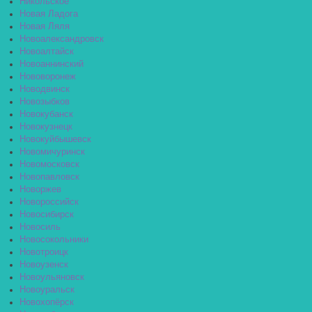
Никольское
Новая Ладога
Новая Ляля
Новоалександровск
Новоалтайск
Новоаннинский
Нововоронеж
Новодвинск
Новозыбков
Новокубанск
Новокузнецк
Новокуйбышевск
Новомичуринск
Новомосковск
Новопавловск
Новоржев
Новороссийск
Новосибирск
Новосиль
Новосокольники
Новотроицк
Новоузенск
Новоульяновск
Новоуральск
Новохопёрск