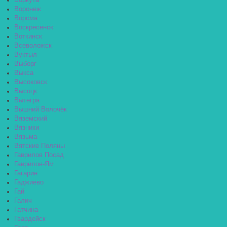
Воркута
Воронеж
Ворсма
Воскресенск
Воткинск
Всеволожск
Вуктыл
Выборг
Выкса
Высоковск
Высоцк
Вытегра
Вышний Волочёк
Вяземский
Вязники
Вязьма
Вятские Поляны
Гаврилов Посад
Гаврилов-Ям
Гагарин
Гаджиево
Гай
Галич
Гатчина
Гвардейск