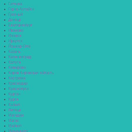
Гатчина
Горно-Алтайск
Грозный
Донецк
Екатеринбург
Иваново
Ижевск
Иркутск
Йошкар-Ола
Казань
Калининград
Калуга
Кемерово
Киров Кировская область
Кострома
Краснодар
Красноярск
Курган
Курск
Кызыл
Липецк
Магадан
Магас
Майкоп
Махачкала