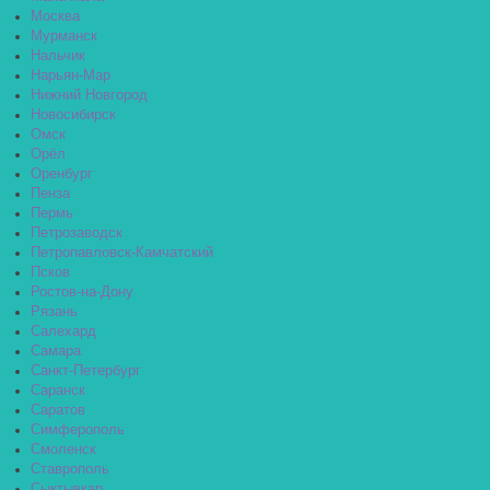
Москва
Мурманск
Нальчик
Нарьян-Мар
Нижний Новгород
Новосибирск
Омск
Орёл
Оренбург
Пенза
Пермь
Петрозаводск
Петропавловск-Камчатский
Псков
Ростов-на-Дону
Рязань
Салехард
Самара
Санкт-Петербург
Саранск
Саратов
Симферополь
Смоленск
Ставрополь
Сыктывкар