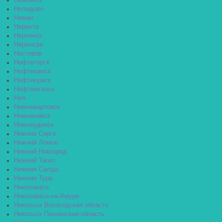
Невьянск
Нелидово
Неман
Нерехта
Нерчинск
Нерюнгри
Нестеров
Нефтегорск
Нефтекамск
Нефтекумск
Нефтеюганск
Нея
Нижневартовск
Нижнекамск
Нижнеудинск
Нижние Серги
Нижний Ломов
Нижний Новгород
Нижний Тагил
Нижняя Салда
Нижняя Тура
Николаевск
Николаевск-на-Амуре
Никольск Вологодская область
Никольск Пензенская область