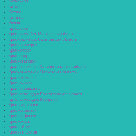
Котельнич
Котлас
Котово
Котовск
Кохма
Красавино
Красноармейск Московская область
Красноармейск Саратовская область
Красновишерск
Красногорск
Краснодар
Краснозаводск
Краснознаменск Калининградская область
Краснознаменск Московская область
Краснокаменск
Краснокамск
Красноперекопск
Краснослободск Волгоградская область
Краснослободск Мордовия
Краснотурьинск
Красноуральск
Красноуфимск
Красноярск
Красный Кут
Красный Сулин