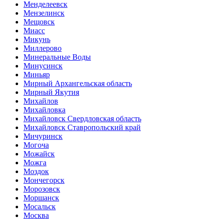
Менделеевск
Мензелинск
Мещовск
Миасс
Микунь
Миллерово
Минеральные Воды
Минусинск
Миньяр
Мирный Архангельская область
Мирный Якутия
Михайлов
Михайловка
Михайловск Свердловская область
Михайловск Ставропольский край
Мичуринск
Могоча
Можайск
Можга
Моздок
Мончегорск
Морозовск
Моршанск
Мосальск
Москва