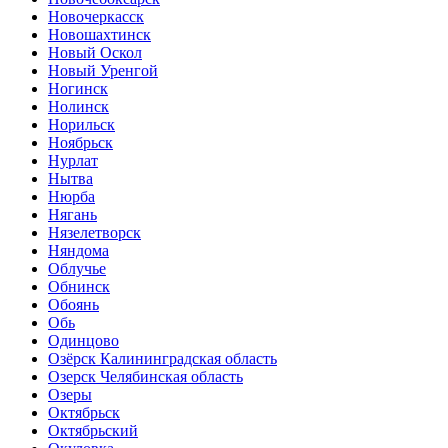
Новочеркасск
Новошахтинск
Новый Оскол
Новый Уренгой
Ногинск
Нолинск
Норильск
Ноябрьск
Нурлат
Нытва
Нюрба
Нягань
Нязелетворск
Няндома
Облучье
Обнинск
Обоянь
Обь
Одинцово
Озёрск Калининградская область
Озерск Челябинская область
Озеры
Октябрьск
Октябрьский