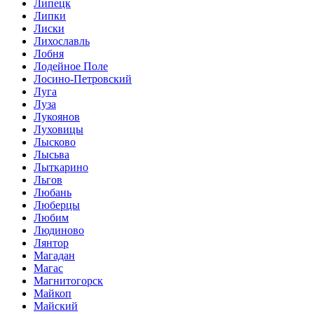
Липецк
Липки
Лиски
Лихославль
Лобня
Лодейное Поле
Лосино-Петровский
Луга
Луза
Лукоянов
Луховицы
Лысково
Лысьва
Лыткарино
Льгов
Любань
Люберцы
Любим
Людиново
Лянтор
Магадан
Магас
Магнитогорск
Майкоп
Майский