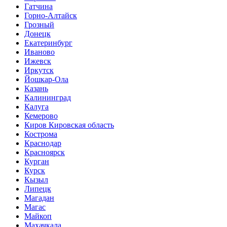
Гатчина
Горно-Алтайск
Грозный
Донецк
Екатеринбург
Иваново
Ижевск
Иркутск
Йошкар-Ола
Казань
Калининград
Калуга
Кемерово
Киров Кировская область
Кострома
Краснодар
Красноярск
Курган
Курск
Кызыл
Липецк
Магадан
Магас
Майкоп
Махачкала