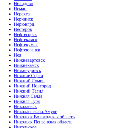
Нелидово
Неман
Нерехта
Нерчинск
Нерюнгри
Нестеров
Нефтегорск
Нефтекамск
Нефтекумск
Нефтеюганск
Нея
Нижневартовск
Нижнекамск
Нижнеудинск
Нижние Серги
Нижний Ломов
Нижний Новгород
Нижний Тагил
Нижняя Салда
Нижняя Тура
Николаевск
Николаевск-на-Амуре
Никольск Вологодская область
Никольск Пензенская область
Никольское