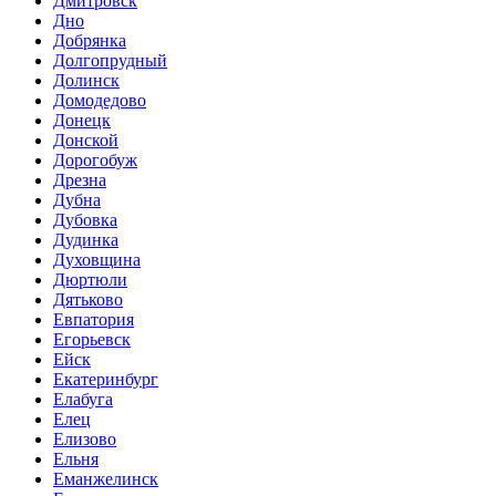
Дмитровск
Дно
Добрянка
Долгопрудный
Долинск
Домодедово
Донецк
Донской
Дорогобуж
Дрезна
Дубна
Дубовка
Дудинка
Духовщина
Дюртюли
Дятьково
Евпатория
Егорьевск
Ейск
Екатеринбург
Елабуга
Елец
Елизово
Ельня
Еманжелинск