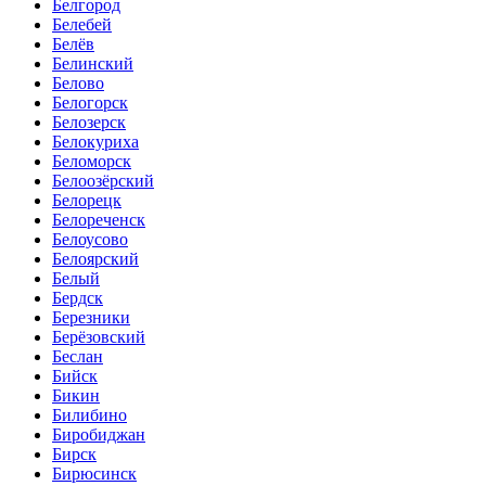
Белгород
Белебей
Белёв
Белинский
Белово
Белогорск
Белозерск
Белокуриха
Беломорск
Белоозёрский
Белорецк
Белореченск
Белоусово
Белоярский
Белый
Бердск
Березники
Берёзовский
Беслан
Бийск
Бикин
Билибино
Биробиджан
Бирск
Бирюсинск