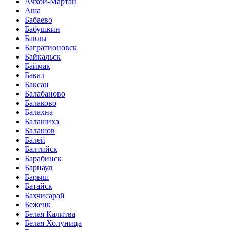
Ачхой-Мартан
Аша
Бабаево
Бабушкин
Бавлы
Багратионовск
Байкальск
Баймак
Бакал
Баксан
Балабаново
Балаково
Балахна
Балашиха
Балашов
Балей
Балтийск
Барабинск
Барнаул
Барыш
Батайск
Бахчисарай
Бежецк
Белая Калитва
Белая Холуница