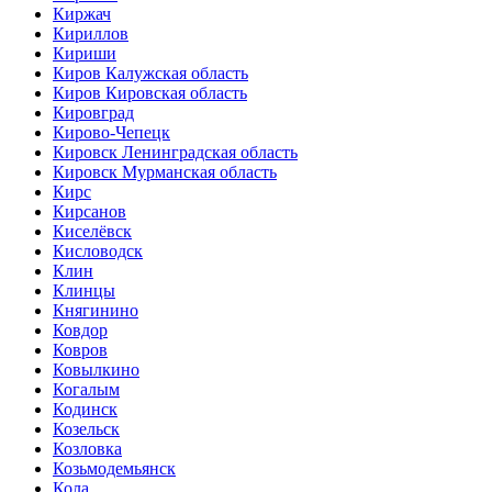
Киржач
Кириллов
Кириши
Киров Калужская область
Киров Кировская область
Кировград
Кирово-Чепецк
Кировск Ленинградская область
Кировск Мурманская область
Кирс
Кирсанов
Киселёвск
Кисловодск
Клин
Клинцы
Княгинино
Ковдор
Ковров
Ковылкино
Когалым
Кодинск
Козельск
Козловка
Козьмодемьянск
Кола