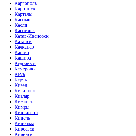
Каргополь
Карпинск
Карталы
Касимов
Касли
Каспийск
Катав-Ивановск
Катайск
Качканар
Кашин
Кашира
Кедровый
Кемерово
Кемь
Керчь
Кизел
Кизилюрт
Кизляр
Кимовск
Кимры
Кингисепп
Кинель
Кинешма
Киреевск
Киренск