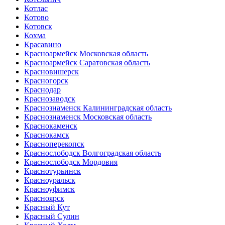
Котлас
Котово
Котовск
Кохма
Красавино
Красноармейск Московская область
Красноармейск Саратовская область
Красновишерск
Красногорск
Краснодар
Краснозаводск
Краснознаменск Калининградская область
Краснознаменск Московская область
Краснокаменск
Краснокамск
Красноперекопск
Краснослободск Волгоградская область
Краснослободск Мордовия
Краснотурьинск
Красноуральск
Красноуфимск
Красноярск
Красный Кут
Красный Сулин