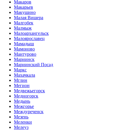
Макаров
Макарьев
Макушино
Малая Вишера
Малгобек
Малмыж
Малоархангельск
Малоярославец
Мамадыш
Мамоново
Мантурово
Мариинск
Мариинский Посад
Маркс
Махачкала
Мглин
Мегион
Медвежьегорск
Медногорск
Медынь
Межгорье
Междуреченск
Мезень
Меленки
Мелеуз