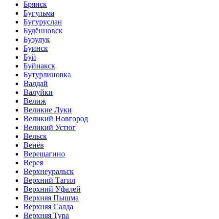
Брянск
Бугульма
Бугуруслан
Будённовск
Бузулук
Буинск
Буй
Буйнакск
Бутурлиновка
Валдай
Валуйки
Велиж
Великие Луки
Великий Новгород
Великий Устюг
Вельск
Венёв
Верещагино
Верея
Верхнеуральск
Верхний Тагил
Верхний Уфалей
Верхняя Пышма
Верхняя Салда
Верхняя Тура