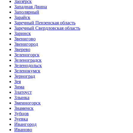
Заозёрск
Западная Двина
Заполярный
Зарайск
Заречный Пензенская область
Заречный Свердловская область
Заринск
Звенигово
Звенигород
Зверево
Зеленогорск
Зеленоградск
Зеленодольск
Зеленокумск
Зерноград
Зея
Зима
Златоуст
Злынка
Змеиногорск
Знаменск
Зубцов
Зуевка
Ивангород
Иваново