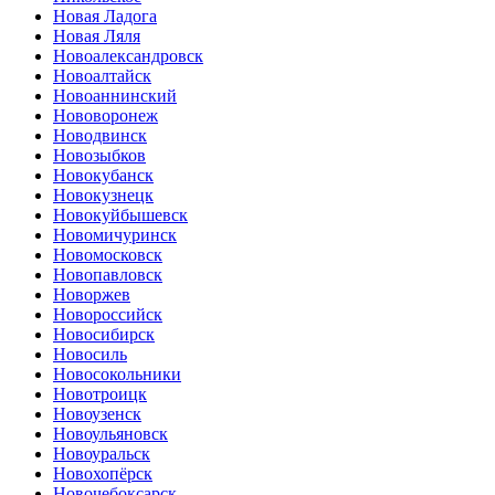
Новая Ладога
Новая Ляля
Новоалександровск
Новоалтайск
Новоаннинский
Нововоронеж
Новодвинск
Новозыбков
Новокубанск
Новокузнецк
Новокуйбышевск
Новомичуринск
Новомосковск
Новопавловск
Новоржев
Новороссийск
Новосибирск
Новосиль
Новосокольники
Новотроицк
Новоузенск
Новоульяновск
Новоуральск
Новохопёрск
Новочебоксарск