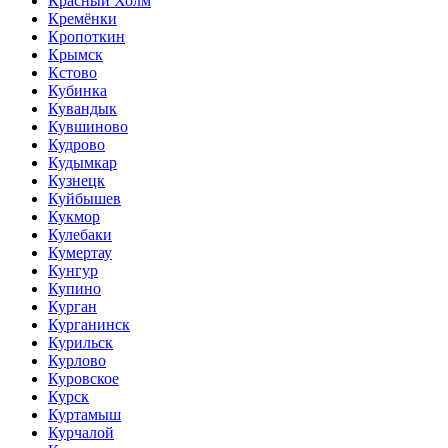
Красный Холм
Кремёнки
Кропоткин
Крымск
Кстово
Кубинка
Кувандык
Кувшиново
Кудрово
Кудымкар
Кузнецк
Куйбышев
Кукмор
Кулебаки
Кумертау
Кунгур
Купино
Курган
Курганинск
Курильск
Курлово
Куровское
Курск
Куртамыш
Курчалой