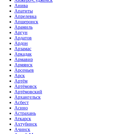
Анжеро-Судженск
Анива
Апатиты
Апрелевка
Апшеронск
Арамиль
Аргун
Ардатов
Ардон
Арзамас
Аркадак
Армавир
Армянск
Арсеньев
Арск
Артём
Артёмовск
Артёмовский
Архангельск
Асбест
Асино
Астрахань
Аткарск
Ахтубинск
Ачинск