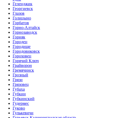
Геленджик
Георгиевск
Глазов
Голицыно
Горбатов
Горно-Алтайск
Горнозаводск
Горняк
Городец
Городище
Городовиковск
Гороховец
Горячий Ключ
Грайворон
Гремячинск
Грозный
Грязи
Грязовец
Губаха
Губкин
Губкинский
Гудермес
Гуково
Гулькевичи
Гурьевск Калининградская область