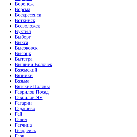
Воронеж
Ворсма
Воскресенск
Воткинск
Всеволожск
Вуктыл
Выборг
Выкса
Высоковск
Высоцк
Вытегра
Вышний Волочёк
Вяземский
Вязники
Вязьма
Вятские Поляны
Гаврилов Посад
Гаврилов-Ям
Гагарин
Гаджиево
Гай
Галич
Гатчина
Гвардейск
Гдов