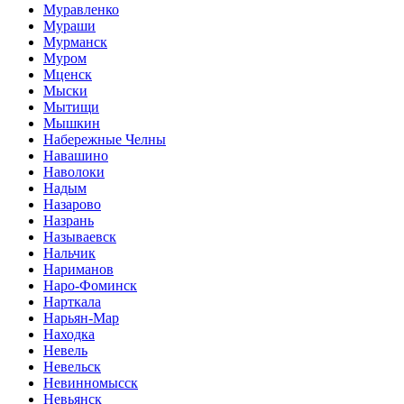
Муравленко
Мураши
Мурманск
Муром
Мценск
Мыски
Мытищи
Мышкин
Набережные Челны
Навашино
Наволоки
Надым
Назарово
Назрань
Называевск
Нальчик
Нариманов
Наро-Фоминск
Нарткала
Нарьян-Мар
Находка
Невель
Невельск
Невинномысск
Невьянск