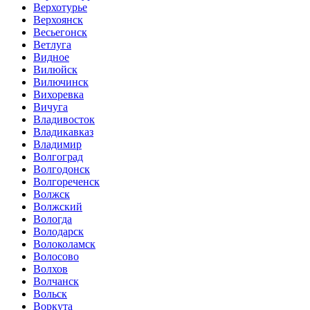
Верхотурье
Верхоянск
Весьегонск
Ветлуга
Видное
Вилюйск
Вилючинск
Вихоревка
Вичуга
Владивосток
Владикавказ
Владимир
Волгоград
Волгодонск
Волгореченск
Волжск
Волжский
Вологда
Володарск
Волоколамск
Волосово
Волхов
Волчанск
Вольск
Воркута