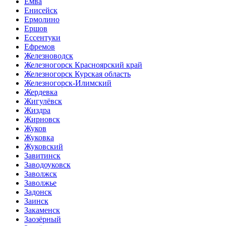
Емва
Енисейск
Ермолино
Ершов
Ессентуки
Ефремов
Железноводск
Железногорск Красноярский край
Железногорск Курская область
Железногорск-Илимский
Жердевка
Жигулёвск
Жиздра
Жирновск
Жуков
Жуковка
Жуковский
Завитинск
Заводоуковск
Заволжск
Заволжье
Задонск
Заинск
Закаменск
Заозёрный