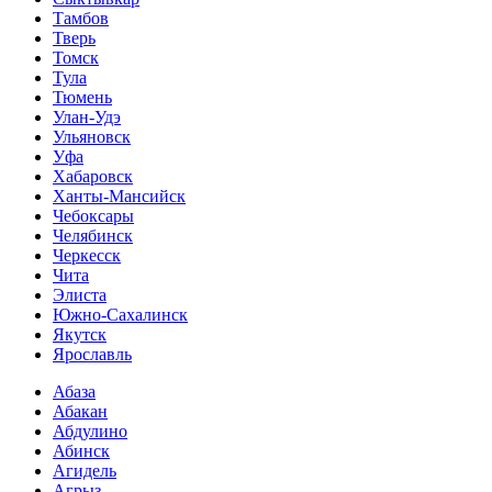
Тамбов
Тверь
Томск
Тула
Тюмень
Улан-Удэ
Ульяновск
Уфа
Хабаровск
Ханты-Мансийск
Чебоксары
Челябинск
Черкесск
Чита
Элиста
Южно-Сахалинск
Якутск
Ярославль
Абаза
Абакан
Абдулино
Абинск
Агидель
Агрыз