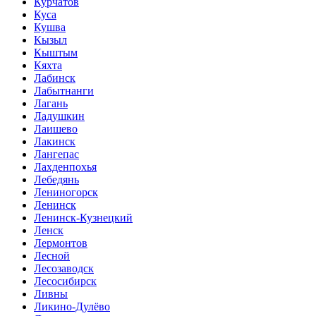
Курчатов
Куса
Кушва
Кызыл
Кыштым
Кяхта
Лабинск
Лабытнанги
Лагань
Ладушкин
Лаишево
Лакинск
Лангепас
Лахденпохья
Лебедянь
Лениногорск
Ленинск
Ленинск-Кузнецкий
Ленск
Лермонтов
Лесной
Лесозаводск
Лесосибирск
Ливны
Ликино-Дулёво