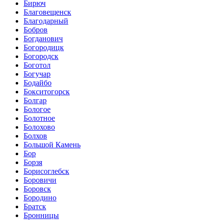
Бирюч
Благовещенск
Благодарный
Бобров
Богданович
Богородицк
Богородск
Боготол
Богучар
Бодайбо
Бокситогорск
Болгар
Бологое
Болотное
Болохово
Болхов
Большой Камень
Бор
Борзя
Борисоглебск
Боровичи
Боровск
Бородино
Братск
Бронницы