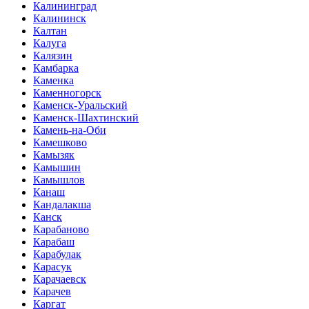
Калининград
Калининск
Калтан
Калуга
Калязин
Камбарка
Каменка
Каменногорск
Каменск-Уральский
Каменск-Шахтинский
Камень-на-Оби
Камешково
Камызяк
Камышин
Камышлов
Канаш
Кандалакша
Канск
Карабаново
Карабаш
Карабулак
Карасук
Карачаевск
Карачев
Каргат