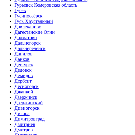
Гурьевск Кемеровская область
Гусев
Гусиноозёрск
Гусь-Хрустальный
Давлеканово
Дагестанские Огни
Далматово
Дальнегорск
Дальнереченск
Данилов
Данков
Дегтярск
Дедовск
Демидов
Дербент
Десногорск
Джанкой
Дзержинск
Дзержинский
Дивногорск
Дигора
Димитровград
Дмитриев
Дмитров