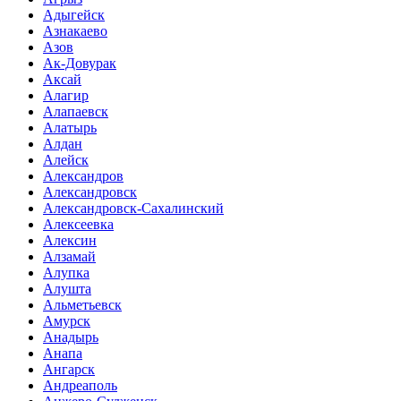
Адыгейск
Азнакаево
Азов
Ак-Довурак
Аксай
Алагир
Алапаевск
Алатырь
Алдан
Алейск
Александров
Александровск
Александровск-Сахалинский
Алексеевка
Алексин
Алзамай
Алупка
Алушта
Альметьевск
Амурск
Анадырь
Анапа
Ангарск
Андреаполь