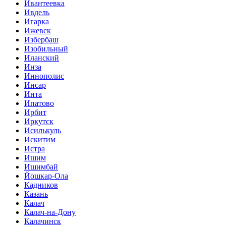
Ивантеевка
Ивдель
Игарка
Ижевск
Избербаш
Изобильный
Иланский
Инза
Иннополис
Инсар
Инта
Ипатово
Ирбит
Иркутск
Исилькуль
Искитим
Истра
Ишим
Ишимбай
Йошкар-Ола
Кадников
Казань
Калач
Калач-на-Дону
Калачинск