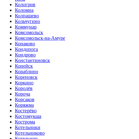
Кологрив
Коломна
Колпашево
Кольчугино
Коммунар
Комсомольск
Комсомольск-на-Амуре
Конаково
Кондопога
Кондрово
Константиновск
Копейск
Кораблино
Кореновск
Коркино
Королёв
Короча
Корсаков
Коряжма
Костерёво
Костомукша
Кострома
Котельники
Котельниково
Котельнич