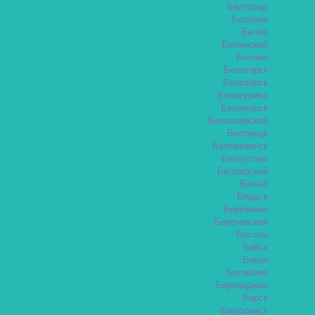
Белгород
Белебей
Белёв
Белинский
Белово
Белогорск
Белозерск
Белокуриха
Беломорск
Белоозёрский
Белорецк
Белореченск
Белоусово
Белоярский
Белый
Бердск
Березники
Берёзовский
Беслан
Бийск
Бикин
Билибино
Биробиджан
Бирск
Бирюсинск