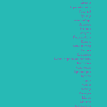
Гатчина
Горно-Алтайск
Грозный
Донецк
Екатеринбург
Иваново
Ижевск
Иркутск
Йошкар-Ола
Казань
Калининград
Калуга
Кемерово
Киров Кировская область
Кострома
Краснодар
Красноярск
Курган
Курск
Кызыл
Липецк
Магадан
Магас
Майкоп
Махачкала