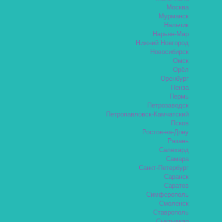
Москва
Мурманск
Нальчик
Нарьян-Мар
Нижний Новгород
Новосибирск
Омск
Орёл
Оренбург
Пенза
Пермь
Петрозаводск
Петропавловск-Камчатский
Псков
Ростов-на-Дону
Рязань
Салехард
Самара
Санкт-Петербург
Саранск
Саратов
Симферополь
Смоленск
Ставрополь
Сыктывкар