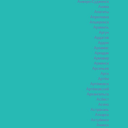
Анжеро-Судженск
Анива
Апатиты
Апрелевка
Апшеронск
Арамиль
Аргун
Ардатов
Ардон
Арзамас
Аркадак
Армавир
Армянск
Арсеньев
Арск
Артём
Артёмовск
Артёмовский
Архангельск
Асбест
Асино
Астрахань
Аткарск
Ахтубинск
Ачинск