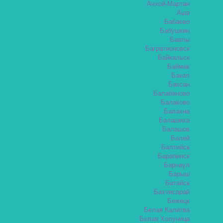
Ачхой-Мартан
Аша
Бабаево
Бабушкин
Бавлы
Багратионовск
Байкальск
Баймак
Бакал
Баксан
Балабаново
Балаково
Балахна
Балашиха
Балашов
Балей
Балтийск
Барабинск
Барнаул
Барыш
Батайск
Бахчисарай
Бежецк
Белая Калитва
Белая Холуница