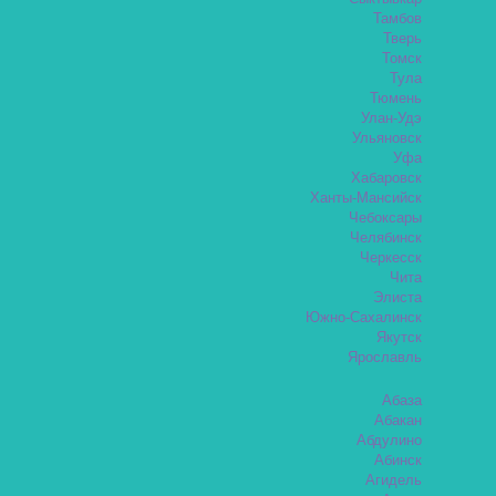
Тамбов
Тверь
Томск
Тула
Тюмень
Улан-Удэ
Ульяновск
Уфа
Хабаровск
Ханты-Мансийск
Чебоксары
Челябинск
Черкесск
Чита
Элиста
Южно-Сахалинск
Якутск
Ярославль
Абаза
Абакан
Абдулино
Абинск
Агидель