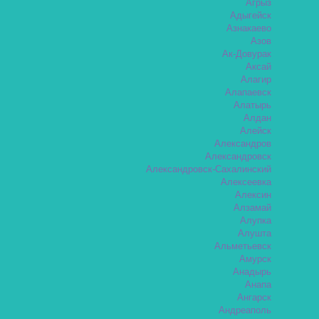
Агрыз
Адыгейск
Азнакаево
Азов
Ак-Довурак
Аксай
Алагир
Алапаевск
Алатырь
Алдан
Алейск
Александров
Александровск
Александровск-Сахалинский
Алексеевка
Алексин
Алзамай
Алупка
Алушта
Альметьевск
Амурск
Анадырь
Анапа
Ангарск
Андреаполь