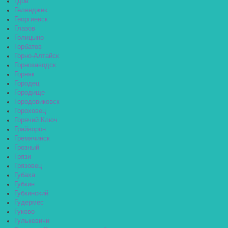
Гдов
Геленджик
Георгиевск
Глазов
Голицыно
Горбатов
Горно-Алтайск
Горнозаводск
Горняк
Городец
Городище
Городовиковск
Гороховец
Горячий Ключ
Грайворон
Гремячинск
Грозный
Грязи
Грязовец
Губаха
Губкин
Губкинский
Гудермес
Гуково
Гулькевичи