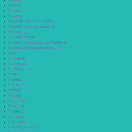
Киренск
Киржач
Кириллов
Кириши
Киров Калужская область
Киров Кировская область
Кировград
Кирово-Чепецк
Кировск Ленинградская область
Кировск Мурманская область
Кирс
Кирсанов
Киселёвск
Кисловодск
Клин
Клинцы
Княгинино
Ковдор
Ковров
Ковылкино
Когалым
Кодинск
Козельск
Козловка
Козьмодемьянск