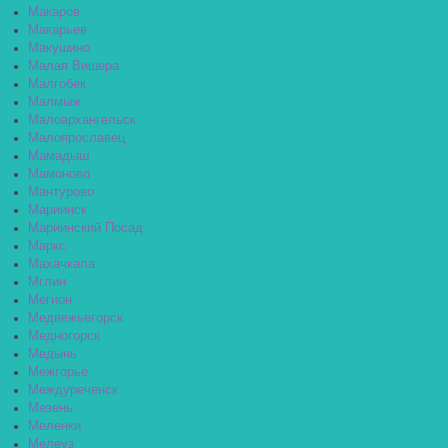
Макаров
Макарьев
Макушино
Малая Вишера
Малгобек
Малмыж
Малоархангельск
Малоярославец
Мамадыш
Мамоново
Мантурово
Мариинск
Мариинский Посад
Маркс
Махачкала
Мглин
Мегион
Медвежьегорск
Медногорск
Медынь
Межгорье
Междуреченск
Мезень
Меленки
Мелеуз