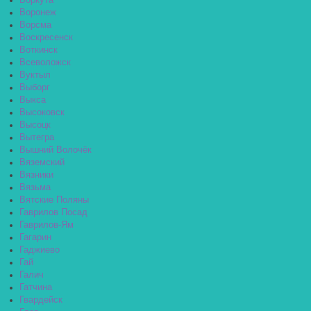
Воркута
Воронеж
Ворсма
Воскресенск
Воткинск
Всеволожск
Вуктыл
Выборг
Выкса
Высоковск
Высоцк
Вытегра
Вышний Волочёк
Вяземский
Вязники
Вязьма
Вятские Поляны
Гаврилов Посад
Гаврилов-Ям
Гагарин
Гаджиево
Гай
Галич
Гатчина
Гвардейск