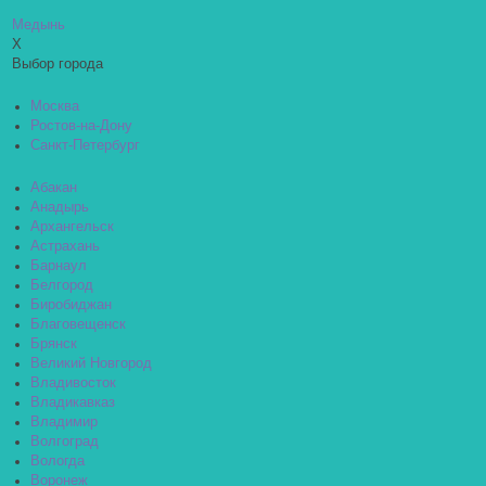
Медынь
X
Выбор города
Москва
Ростов-на-Дону
Санкт-Петербург
Абакан
Анадырь
Архангельск
Астрахань
Барнаул
Белгород
Биробиджан
Благовещенск
Брянск
Великий Новгород
Владивосток
Владикавказ
Владимир
Волгоград
Вологда
Воронеж