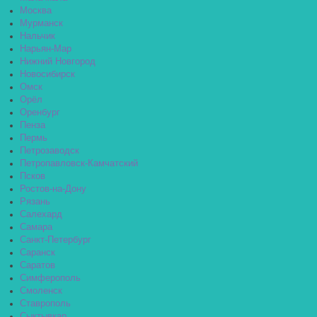
Москва
Мурманск
Нальчик
Нарьян-Мар
Нижний Новгород
Новосибирск
Омск
Орёл
Оренбург
Пенза
Пермь
Петрозаводск
Петропавловск-Камчатский
Псков
Ростов-на-Дону
Рязань
Салехард
Самара
Санкт-Петербург
Саранск
Саратов
Симферополь
Смоленск
Ставрополь
Сыктывкар