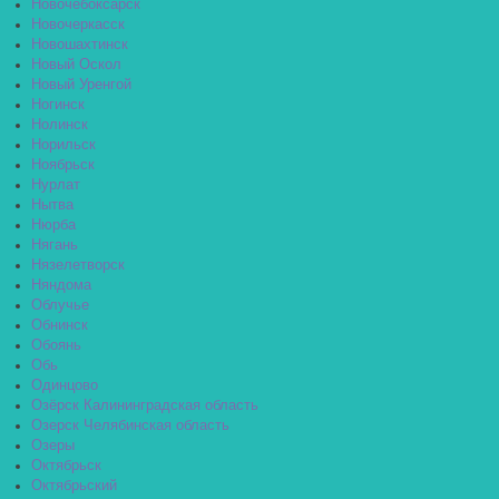
Новочебоксарск
Новочеркасск
Новошахтинск
Новый Оскол
Новый Уренгой
Ногинск
Нолинск
Норильск
Ноябрьск
Нурлат
Нытва
Нюрба
Нягань
Нязелетворск
Няндома
Облучье
Обнинск
Обоянь
Обь
Одинцово
Озёрск Калининградская область
Озерск Челябинская область
Озеры
Октябрьск
Октябрьский