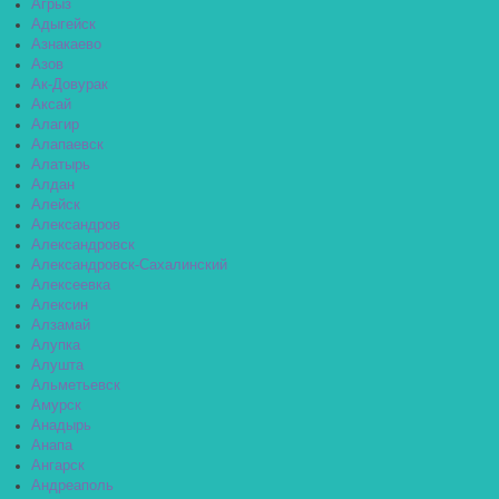
Агрыз
Адыгейск
Азнакаево
Азов
Ак-Довурак
Аксай
Алагир
Алапаевск
Алатырь
Алдан
Алейск
Александров
Александровск
Александровск-Сахалинский
Алексеевка
Алексин
Алзамай
Алупка
Алушта
Альметьевск
Амурск
Анадырь
Анапа
Ангарск
Андреаполь