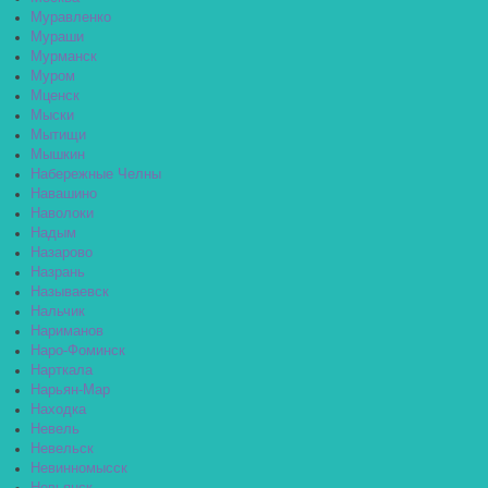
Муравленко
Мураши
Мурманск
Муром
Мценск
Мыски
Мытищи
Мышкин
Набережные Челны
Навашино
Наволоки
Надым
Назарово
Назрань
Называевск
Нальчик
Нариманов
Наро-Фоминск
Нарткала
Нарьян-Мар
Находка
Невель
Невельск
Невинномысск