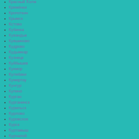
Красный Холм
Кремёнки
Кропоткин
Крымск
Кстово
Кубинка
Кувандык
Кувшиново
Кудрово
Кудымкар
Кузнецк
Куйбышев
Кукмор
Кулебаки
Кумертау
Кунгур
Купино
Курган
Курганинск
Курильск
Курлово
Куровское
Курск
Куртамыш
Курчалой