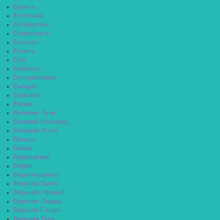
Брянск
Бугульма
Бугуруслан
Будённовск
Бузулук
Буинск
Буй
Буйнакск
Бутурлиновка
Валдай
Валуйки
Велиж
Великие Луки
Великий Новгород
Великий Устюг
Вельск
Венёв
Верещагино
Верея
Верхнеуральск
Верхний Тагил
Верхний Уфалей
Верхняя Пышма
Верхняя Салда
Верхняя Тура