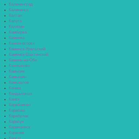
Калининград
Калининск
Калтан
Калуга
Калязин
Камбарка
Каменка
Каменногорск
Каменск-Уральский
Каменск-Шахтинский
Камень-на-Оби
Камешково
Камызяк
Камышин
Камышлов
Канаш
Кандалакша
Канск
Карабаново
Карабаш
Карабулак
Карасук
Карачаевск
Карачев
Каргат