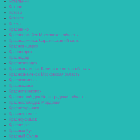
Котельнич
Котлас
Котово
Котовск
Кохма
Красавино
Красноармейск Московская область
Красноармейск Саратовская область
Красновишерск
Красногорск
Краснодар
Краснозаводск
Краснознаменск Калининградская область
Краснознаменск Московская область
Краснокаменск
Краснокамск
Красноперекопск
Краснослободск Волгоградская область
Краснослободск Мордовия
Краснотурьинск
Красноуральск
Красноуфимск
Красноярск
Красный Кут
Красный Сулин