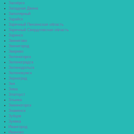
Заозёрск
Западная Двина
Заполярный
Зарайск
Заречный Пензенская область
Заречный Свердловская область
Заринск
Звенигово
Звенигород
Зверево
Зеленогорск
Зеленоградск
Зеленодольск
Зеленокумск
Зерноград
Зея
Зима
Златоуст
Злынка
Змеиногорск
Знаменск
Зубцов
Зуевка
Ивангород
Иваново