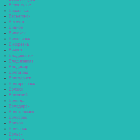
Верхотурье
Верхоянск
Весьегонск
Ветлуга
Видное
Вилюйск
Вилючинск
Вихоревка
Вичуга
Владивосток
Владикавказ
Владимир
Волгоград
Волгодонск
Волгореченск
Волжск
Волжский
Вологда
Володарск
Волоколамск
Волосово
Волхов
Волчанск
Вольск