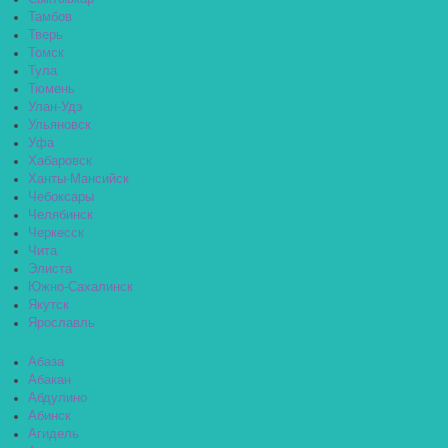
Тамбов
Тверь
Томск
Тула
Тюмень
Улан-Удэ
Ульяновск
Уфа
Хабаровск
Ханты-Мансийск
Чебоксары
Челябинск
Черкесск
Чита
Элиста
Южно-Сахалинск
Якутск
Ярославль
Абаза
Абакан
Абдулино
Абинск
Агидель