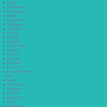
Бирюч
Благовещенск
Благодарный
Бобров
Богданович
Богородицк
Богородск
Боготол
Богучар
Бодайбо
Бокситогорск
Болгар
Бологое
Болотное
Болохово
Болхов
Большой Камень
Бор
Борзя
Борисоглебск
Боровичи
Боровск
Бородино
Братск
Бронницы