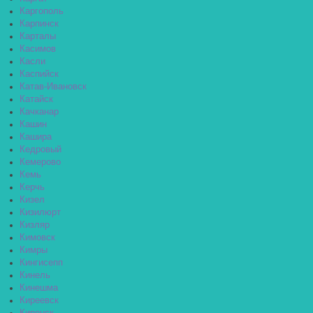
Каргополь
Карпинск
Карталы
Касимов
Касли
Каспийск
Катав-Ивановск
Катайск
Качканар
Кашин
Кашира
Кедровый
Кемерово
Кемь
Керчь
Кизел
Кизилюрт
Кизляр
Кимовск
Кимры
Кингисепп
Кинель
Кинешма
Киреевск