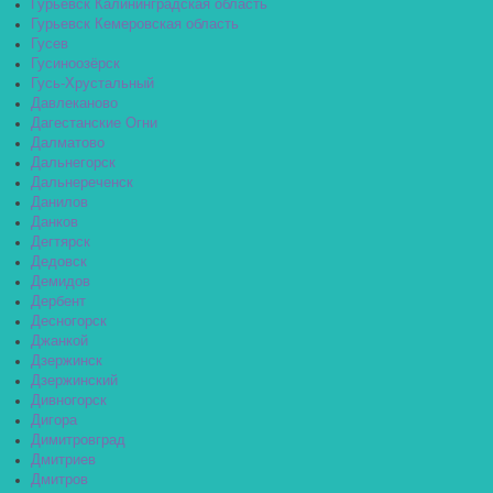
Гурьевск Калининградская область
Гурьевск Кемеровская область
Гусев
Гусиноозёрск
Гусь-Хрустальный
Давлеканово
Дагестанские Огни
Далматово
Дальнегорск
Дальнереченск
Данилов
Данков
Дегтярск
Дедовск
Демидов
Дербент
Десногорск
Джанкой
Дзержинск
Дзержинский
Дивногорск
Дигора
Димитровград
Дмитриев
Дмитров