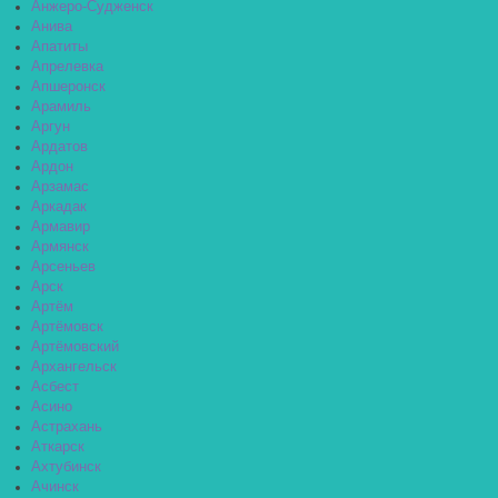
Анжеро-Судженск
Анива
Апатиты
Апрелевка
Апшеронск
Арамиль
Аргун
Ардатов
Ардон
Арзамас
Аркадак
Армавир
Армянск
Арсеньев
Арск
Артём
Артёмовск
Артёмовский
Архангельск
Асбест
Асино
Астрахань
Аткарск
Ахтубинск
Ачинск