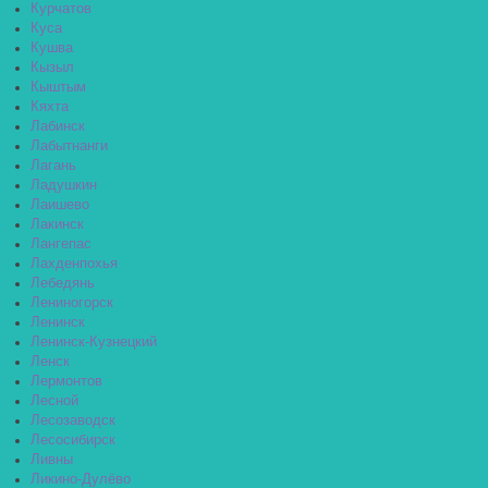
Курчатов
Куса
Кушва
Кызыл
Кыштым
Кяхта
Лабинск
Лабытнанги
Лагань
Ладушкин
Лаишево
Лакинск
Лангепас
Лахденпохья
Лебедянь
Лениногорск
Ленинск
Ленинск-Кузнецкий
Ленск
Лермонтов
Лесной
Лесозаводск
Лесосибирск
Ливны
Ликино-Дулёво