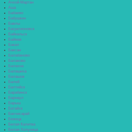
Ачхой-Мартан
Аша
Бабаево
Бабушкин
Бавлы
Багратионовск
Байкальск
Баймак
Бакал
Баксан
Балабаново
Балаково
Балахна
Балашиха
Балашов
Балей
Балтийск
Барабинск
Барнаул
Барыш
Батайск
Бахчисарай
Бежецк
Белая Калитва
Белая Холуница