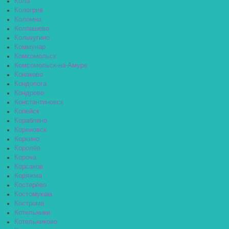
Кола
Кологрив
Коломна
Колпашево
Кольчугино
Коммунар
Комсомольск
Комсомольск-на-Амуре
Конаково
Кондопога
Кондрово
Константиновск
Копейск
Кораблино
Кореновск
Коркино
Королёв
Короча
Корсаков
Коряжма
Костерёво
Костомукша
Кострома
Котельники
Котельниково