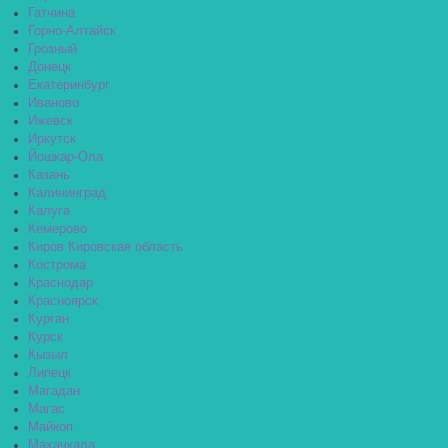
Гатчина
Горно-Алтайск
Грозный
Донецк
Екатеринбург
Иваново
Ижевск
Иркутск
Йошкар-Ола
Казань
Калининград
Калуга
Кемерово
Киров Кировская область
Кострома
Краснодар
Красноярск
Курган
Курск
Кызыл
Липецк
Магадан
Магас
Майкоп
Махачкала