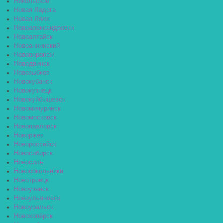
Никольское
Новая Ладога
Новая Ляля
Новоалександровск
Новоалтайск
Новоаннинский
Нововоронеж
Новодвинск
Новозыбков
Новокубанск
Новокузнецк
Новокуйбышевск
Новомичуринск
Новомосковск
Новопавловск
Новоржев
Новороссийск
Новосибирск
Новосиль
Новосокольники
Новотроицк
Новоузенск
Новоульяновск
Новоуральск
Новохопёрск