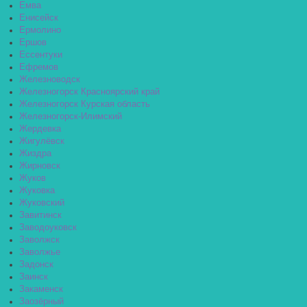
Емва
Енисейск
Ермолино
Ершов
Ессентуки
Ефремов
Железноводск
Железногорск Красноярский край
Железногорск Курская область
Железногорск-Илимский
Жердевка
Жигулёвск
Жиздра
Жирновск
Жуков
Жуковка
Жуковский
Завитинск
Заводоуковск
Заволжск
Заволжье
Задонск
Заинск
Закаменск
Заозёрный