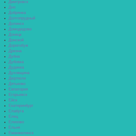
Дмитровск
Дно
Добрянка
Долгопрудный
Долинск
Домодедово
Донецк
Донской
Дорогобуж
Дрезна
Дубна
Дубовка
Дудинка
Духовщина
Дюртюли
Дятьково
Евпатория
Егорьевск
Ейск
Екатеринбург
Елабуга
Елец
Елизово
Ельня
Еманжелинск