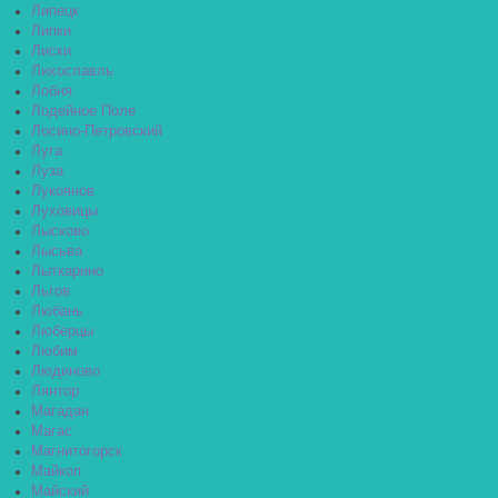
Липецк
Липки
Лиски
Лихославль
Лобня
Лодейное Поле
Лосино-Петровский
Луга
Луза
Лукоянов
Луховицы
Лысково
Лысьва
Лыткарино
Льгов
Любань
Люберцы
Любим
Людиново
Лянтор
Магадан
Магас
Магнитогорск
Майкоп
Майский