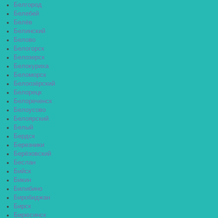
Белгород
Белебей
Белёв
Белинский
Белово
Белогорск
Белозерск
Белокуриха
Беломорск
Белоозёрский
Белорецк
Белореченск
Белоусово
Белоярский
Белый
Бердск
Березники
Берёзовский
Беслан
Бийск
Бикин
Билибино
Биробиджан
Бирск
Бирюсинск