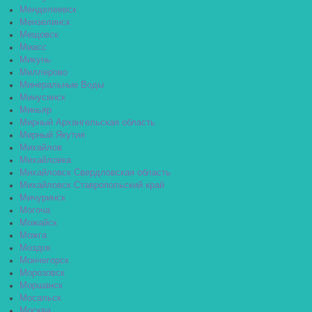
Менделеевск
Мензелинск
Мещовск
Миасс
Микунь
Миллерово
Минеральные Воды
Минусинск
Миньяр
Мирный Архангельская область
Мирный Якутия
Михайлов
Михайловка
Михайловск Свердловская область
Михайловск Ставропольский край
Мичуринск
Могоча
Можайск
Можга
Моздок
Мончегорск
Морозовск
Моршанск
Мосальск
Москва