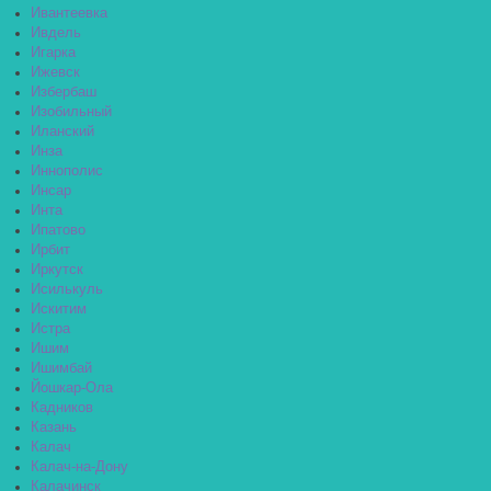
Ивантеевка
Ивдель
Игарка
Ижевск
Избербаш
Изобильный
Иланский
Инза
Иннополис
Инсар
Инта
Ипатово
Ирбит
Иркутск
Исилькуль
Искитим
Истра
Ишим
Ишимбай
Йошкар-Ола
Кадников
Казань
Калач
Калач-на-Дону
Калачинск