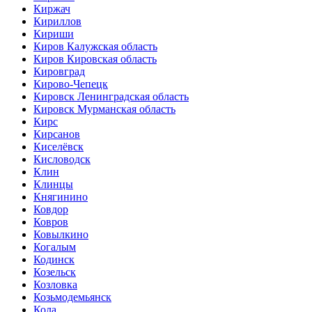
Киржач
Кириллов
Кириши
Киров Калужская область
Киров Кировская область
Кировград
Кирово-Чепецк
Кировск Ленинградская область
Кировск Мурманская область
Кирс
Кирсанов
Киселёвск
Кисловодск
Клин
Клинцы
Княгинино
Ковдор
Ковров
Ковылкино
Когалым
Кодинск
Козельск
Козловка
Козьмодемьянск
Кола