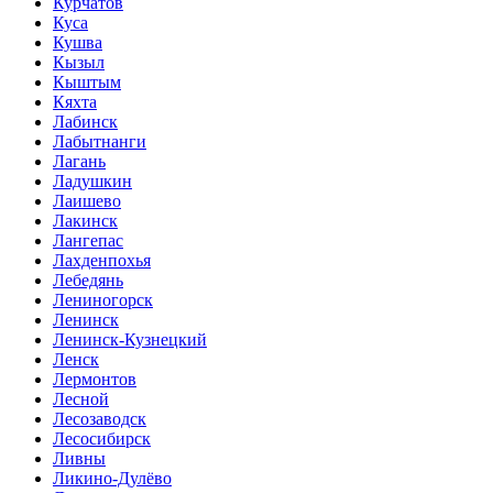
Курчатов
Куса
Кушва
Кызыл
Кыштым
Кяхта
Лабинск
Лабытнанги
Лагань
Ладушкин
Лаишево
Лакинск
Лангепас
Лахденпохья
Лебедянь
Лениногорск
Ленинск
Ленинск-Кузнецкий
Ленск
Лермонтов
Лесной
Лесозаводск
Лесосибирск
Ливны
Ликино-Дулёво