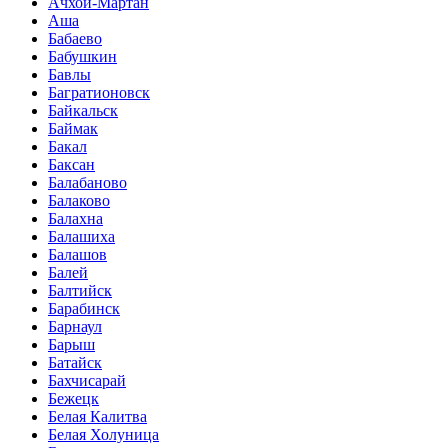
Ачхой-Мартан
Аша
Бабаево
Бабушкин
Бавлы
Багратионовск
Байкальск
Баймак
Бакал
Баксан
Балабаново
Балаково
Балахна
Балашиха
Балашов
Балей
Балтийск
Барабинск
Барнаул
Барыш
Батайск
Бахчисарай
Бежецк
Белая Калитва
Белая Холуница