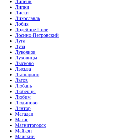
Липецк
Липки
Лиски
Лихославль
Лобня
Лодейное Поле
Лосино-Петровский
Луга
Луза
Лукоянов
Луховицы
Лысково
Лысьва
Лыткарино
Льгов
Любань
Люберцы
Любим
Людиново
Лянтор
Магадан
Магас
Магнитогорск
Майкоп
Майский