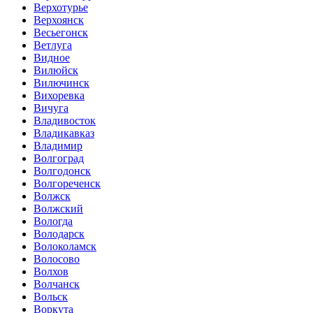
Верхотурье
Верхоянск
Весьегонск
Ветлуга
Видное
Вилюйск
Вилючинск
Вихоревка
Вичуга
Владивосток
Владикавказ
Владимир
Волгоград
Волгодонск
Волгореченск
Волжск
Волжский
Вологда
Володарск
Волоколамск
Волосово
Волхов
Волчанск
Вольск
Воркута