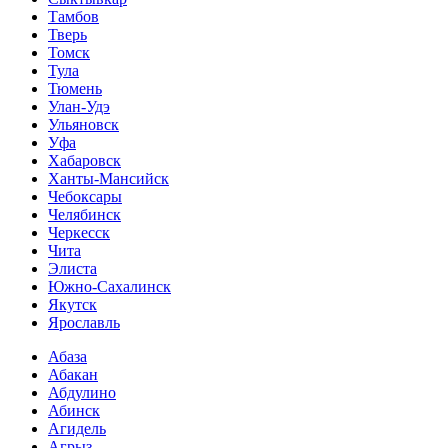
Тамбов
Тверь
Томск
Тула
Тюмень
Улан-Удэ
Ульяновск
Уфа
Хабаровск
Ханты-Мансийск
Чебоксары
Челябинск
Черкесск
Чита
Элиста
Южно-Сахалинск
Якутск
Ярославль
Абаза
Абакан
Абдулино
Абинск
Агидель
Агрыз