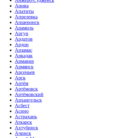
Анжеро-Судженск
Анива
Апатиты
Апрелевка
Апшеронск
Арамиль
Аргун
Ардатов
Ардон
Арзамас
Аркадак
Армавир
Армянск
Арсеньев
Арск
Артём
Артёмовск
Артёмовский
Архангельск
Асбест
Асино
Астрахань
Аткарск
Ахтубинск
Ачинск