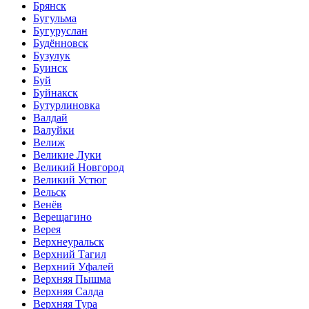
Брянск
Бугульма
Бугуруслан
Будённовск
Бузулук
Буинск
Буй
Буйнакск
Бутурлиновка
Валдай
Валуйки
Велиж
Великие Луки
Великий Новгород
Великий Устюг
Вельск
Венёв
Верещагино
Верея
Верхнеуральск
Верхний Тагил
Верхний Уфалей
Верхняя Пышма
Верхняя Салда
Верхняя Тура