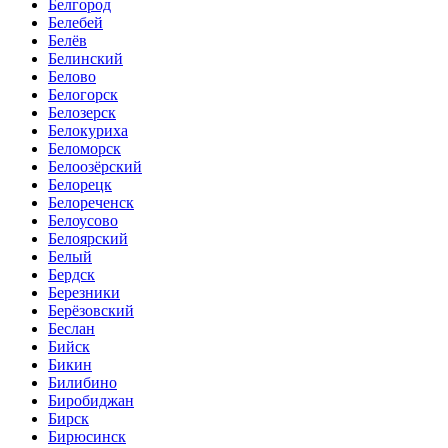
Белгород
Белебей
Белёв
Белинский
Белово
Белогорск
Белозерск
Белокуриха
Беломорск
Белоозёрский
Белорецк
Белореченск
Белоусово
Белоярский
Белый
Бердск
Березники
Берёзовский
Беслан
Бийск
Бикин
Билибино
Биробиджан
Бирск
Бирюсинск