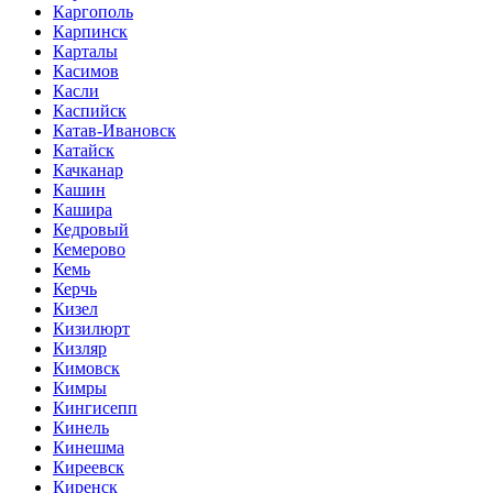
Каргополь
Карпинск
Карталы
Касимов
Касли
Каспийск
Катав-Ивановск
Катайск
Качканар
Кашин
Кашира
Кедровый
Кемерово
Кемь
Керчь
Кизел
Кизилюрт
Кизляр
Кимовск
Кимры
Кингисепп
Кинель
Кинешма
Киреевск
Киренск