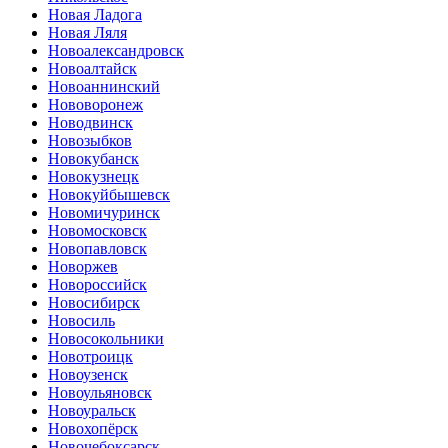
Новая Ладога
Новая Ляля
Новоалександровск
Новоалтайск
Новоаннинский
Нововоронеж
Новодвинск
Новозыбков
Новокубанск
Новокузнецк
Новокуйбышевск
Новомичуринск
Новомосковск
Новопавловск
Новоржев
Новороссийск
Новосибирск
Новосиль
Новосокольники
Новотроицк
Новоузенск
Новоульяновск
Новоуральск
Новохопёрск
Новочебоксарск