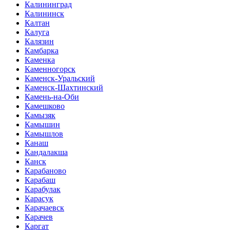
Калининград
Калининск
Калтан
Калуга
Калязин
Камбарка
Каменка
Каменногорск
Каменск-Уральский
Каменск-Шахтинский
Камень-на-Оби
Камешково
Камызяк
Камышин
Камышлов
Канаш
Кандалакша
Канск
Карабаново
Карабаш
Карабулак
Карасук
Карачаевск
Карачев
Каргат