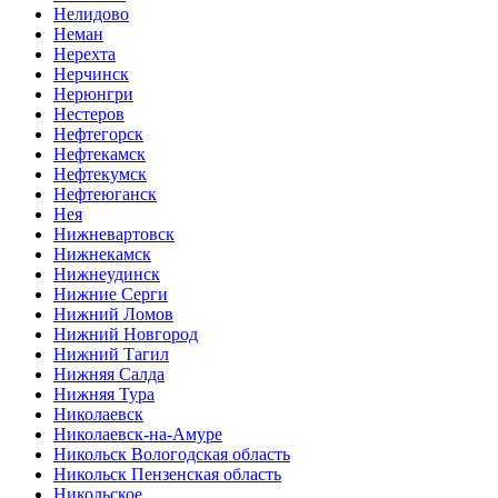
Нелидово
Неман
Нерехта
Нерчинск
Нерюнгри
Нестеров
Нефтегорск
Нефтекамск
Нефтекумск
Нефтеюганск
Нея
Нижневартовск
Нижнекамск
Нижнеудинск
Нижние Серги
Нижний Ломов
Нижний Новгород
Нижний Тагил
Нижняя Салда
Нижняя Тура
Николаевск
Николаевск-на-Амуре
Никольск Вологодская область
Никольск Пензенская область
Никольское