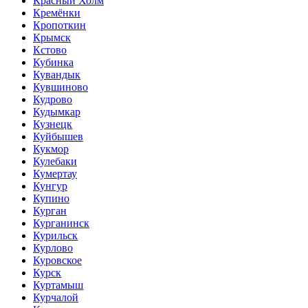
Красный Холм
Кремёнки
Кропоткин
Крымск
Кстово
Кубинка
Кувандык
Кувшиново
Кудрово
Кудымкар
Кузнецк
Куйбышев
Кукмор
Кулебаки
Кумертау
Кунгур
Купино
Курган
Курганинск
Курильск
Курлово
Куровское
Курск
Куртамыш
Курчалой