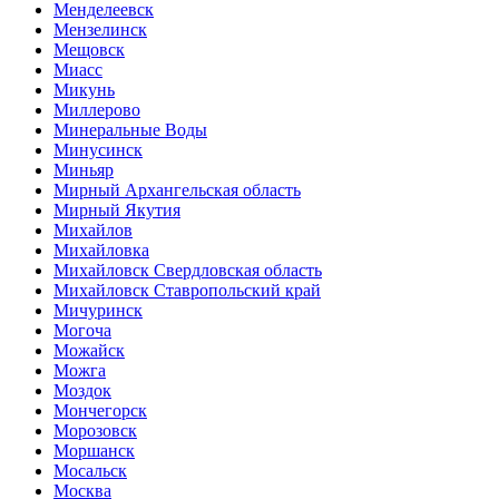
Менделеевск
Мензелинск
Мещовск
Миасс
Микунь
Миллерово
Минеральные Воды
Минусинск
Миньяр
Мирный Архангельская область
Мирный Якутия
Михайлов
Михайловка
Михайловск Свердловская область
Михайловск Ставропольский край
Мичуринск
Могоча
Можайск
Можга
Моздок
Мончегорск
Морозовск
Моршанск
Мосальск
Москва