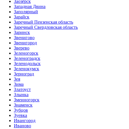
Заозёрск
Западная Двина
Заполярный
Зарайск
Заречный Пензенская область
Заречный Свердловская область
Заринск
Звенигово
Звенигород
Зверево
Зеленогорск
Зеленоградск
Зеленодольск
Зеленокумск
Зерноград
Зея
Зима
Златоуст
Злынка
Змеиногорск
Знаменск
Зубцов
Зуевка
Ивангород
Иваново