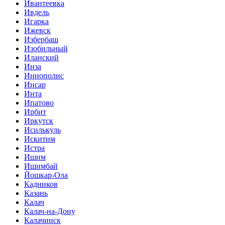
Ивантеевка
Ивдель
Игарка
Ижевск
Избербаш
Изобильный
Иланский
Инза
Иннополис
Инсар
Инта
Ипатово
Ирбит
Иркутск
Исилькуль
Искитим
Истра
Ишим
Ишимбай
Йошкар-Ола
Кадников
Казань
Калач
Калач-на-Дону
Калачинск