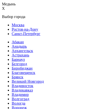
Медынь
X
Выбор города
Москва
Ростов-на-Дону
Санкт-Петербург
Абакан
Анадырь
Архангельск
Астрахань
Барнаул
Белгород
Биробиджан
Благовещенск
Брянск
Великий Новгород
Владивосток
Владикавказ
Владимир
Волгоград
Вологда
Воронеж