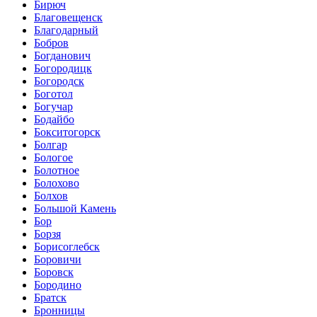
Бирюч
Благовещенск
Благодарный
Бобров
Богданович
Богородицк
Богородск
Боготол
Богучар
Бодайбо
Бокситогорск
Болгар
Бологое
Болотное
Болохово
Болхов
Большой Камень
Бор
Борзя
Борисоглебск
Боровичи
Боровск
Бородино
Братск
Бронницы