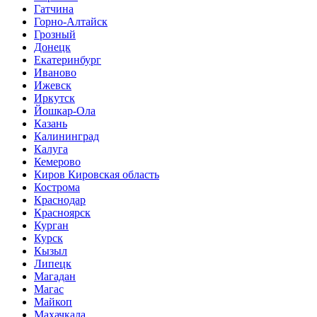
Гатчина
Горно-Алтайск
Грозный
Донецк
Екатеринбург
Иваново
Ижевск
Иркутск
Йошкар-Ола
Казань
Калининград
Калуга
Кемерово
Киров Кировская область
Кострома
Краснодар
Красноярск
Курган
Курск
Кызыл
Липецк
Магадан
Магас
Майкоп
Махачкала