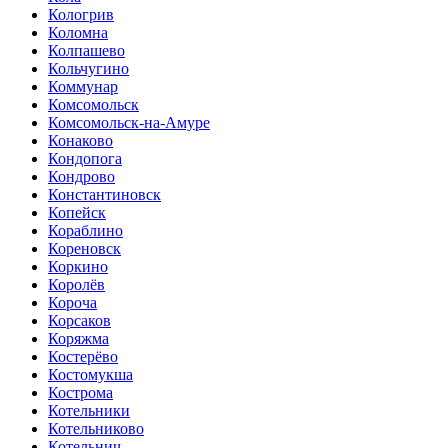
Кологрив
Коломна
Колпашево
Кольчугино
Коммунар
Комсомольск
Комсомольск-на-Амуре
Конаково
Кондопога
Кондрово
Константиновск
Копейск
Кораблино
Кореновск
Коркино
Королёв
Короча
Корсаков
Коряжма
Костерёво
Костомукша
Кострома
Котельники
Котельниково
Котельнич