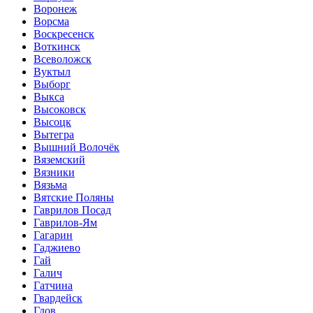
Воронеж
Ворсма
Воскресенск
Воткинск
Всеволожск
Вуктыл
Выборг
Выкса
Высоковск
Высоцк
Вытегра
Вышний Волочёк
Вяземский
Вязники
Вязьма
Вятские Поляны
Гаврилов Посад
Гаврилов-Ям
Гагарин
Гаджиево
Гай
Галич
Гатчина
Гвардейск
Гдов