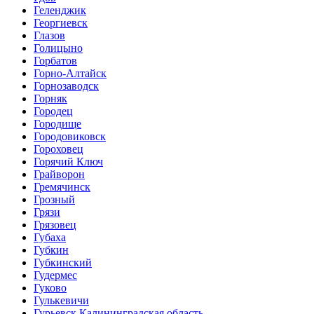
Геленджик
Георгиевск
Глазов
Голицыно
Горбатов
Горно-Алтайск
Горнозаводск
Горняк
Городец
Городище
Городовиковск
Гороховец
Горячий Ключ
Грайворон
Гремячинск
Грозный
Грязи
Грязовец
Губаха
Губкин
Губкинский
Гудермес
Гуково
Гулькевичи
Гурьевск Калининградская область