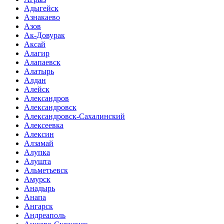
Адыгейск
Азнакаево
Азов
Ак-Довурак
Аксай
Алагир
Алапаевск
Алатырь
Алдан
Алейск
Александров
Александровск
Александровск-Сахалинский
Алексеевка
Алексин
Алзамай
Алупка
Алушта
Альметьевск
Амурск
Анадырь
Анапа
Ангарск
Андреаполь