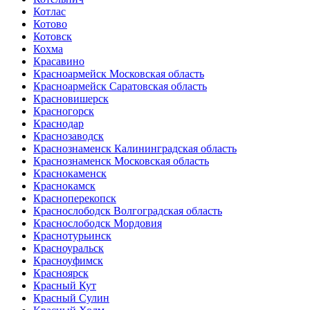
Котлас
Котово
Котовск
Кохма
Красавино
Красноармейск Московская область
Красноармейск Саратовская область
Красновишерск
Красногорск
Краснодар
Краснозаводск
Краснознаменск Калининградская область
Краснознаменск Московская область
Краснокаменск
Краснокамск
Красноперекопск
Краснослободск Волгоградская область
Краснослободск Мордовия
Краснотурьинск
Красноуральск
Красноуфимск
Красноярск
Красный Кут
Красный Сулин