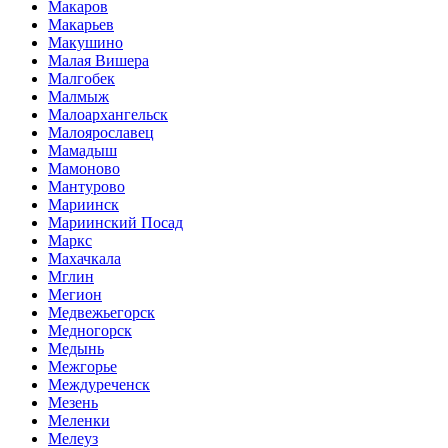
Макаров
Макарьев
Макушино
Малая Вишера
Малгобек
Малмыж
Малоархангельск
Малоярославец
Мамадыш
Мамоново
Мантурово
Мариинск
Мариинский Посад
Маркс
Махачкала
Мглин
Мегион
Медвежьегорск
Медногорск
Медынь
Межгорье
Междуреченск
Мезень
Меленки
Мелеуз