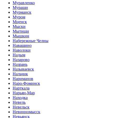
Муравленко
Мураши
Мурманск
Муром
Мценск
Мыски
Мытищи
Мышкин
Набережные Челны
Навашино
Наволоки
Надым
Назарово
Назрань
Называевск
Нальчик
Нариманов
Наро-Фоминск
Нарткала
Нарьян-Мар
Находка
Невель
Невельск
Невинномысск
Невьянск