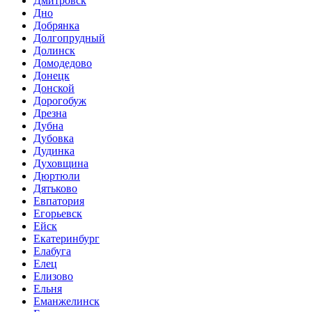
Дмитровск
Дно
Добрянка
Долгопрудный
Долинск
Домодедово
Донецк
Донской
Дорогобуж
Дрезна
Дубна
Дубовка
Дудинка
Духовщина
Дюртюли
Дятьково
Евпатория
Егорьевск
Ейск
Екатеринбург
Елабуга
Елец
Елизово
Ельня
Еманжелинск