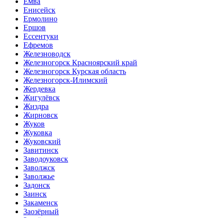
Емва
Енисейск
Ермолино
Ершов
Ессентуки
Ефремов
Железноводск
Железногорск Красноярский край
Железногорск Курская область
Железногорск-Илимский
Жердевка
Жигулёвск
Жиздра
Жирновск
Жуков
Жуковка
Жуковский
Завитинск
Заводоуковск
Заволжск
Заволжье
Задонск
Заинск
Закаменск
Заозёрный