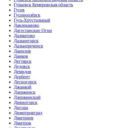
Гурьевск Кемеровская область
Гусев
Гусиноозёрск
Гусь-Хрустальный
Давлеканово
Дагестанские Огни
Далматово
Дальнегорск
Дальнереченск
Данилов
Данков
Дегтярск
Дедовск
Демидов
Дербент
Десногорск
Джанкой
Дзержинск
Дзержинский
Дивногорск
Дигора
Димитровград
Дмитриев
Дмитров