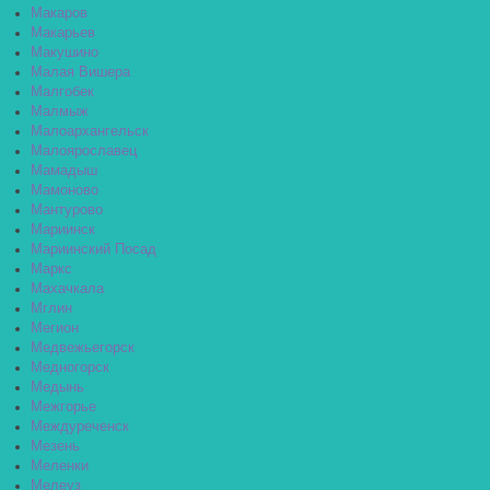
Макаров
Макарьев
Макушино
Малая Вишера
Малгобек
Малмыж
Малоархангельск
Малоярославец
Мамадыш
Мамоново
Мантурово
Мариинск
Мариинский Посад
Маркс
Махачкала
Мглин
Мегион
Медвежьегорск
Медногорск
Медынь
Межгорье
Междуреченск
Мезень
Меленки
Мелеуз