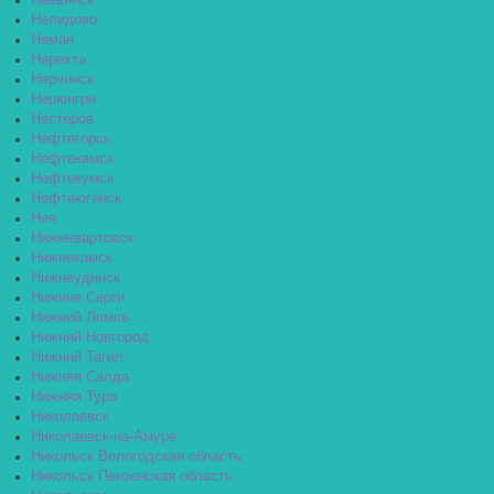
Невьянск
Нелидово
Неман
Нерехта
Нерчинск
Нерюнгри
Нестеров
Нефтегорск
Нефтекамск
Нефтекумск
Нефтеюганск
Нея
Нижневартовск
Нижнекамск
Нижнеудинск
Нижние Серги
Нижний Ломов
Нижний Новгород
Нижний Тагил
Нижняя Салда
Нижняя Тура
Николаевск
Николаевск-на-Амуре
Никольск Вологодская область
Никольск Пензенская область