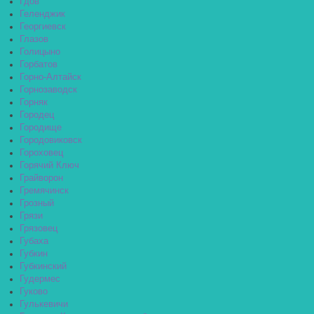
Гдов
Геленджик
Георгиевск
Глазов
Голицыно
Горбатов
Горно-Алтайск
Горнозаводск
Горняк
Городец
Городище
Городовиковск
Гороховец
Горячий Ключ
Грайворон
Гремячинск
Грозный
Грязи
Грязовец
Губаха
Губкин
Губкинский
Гудермес
Гуково
Гулькевичи