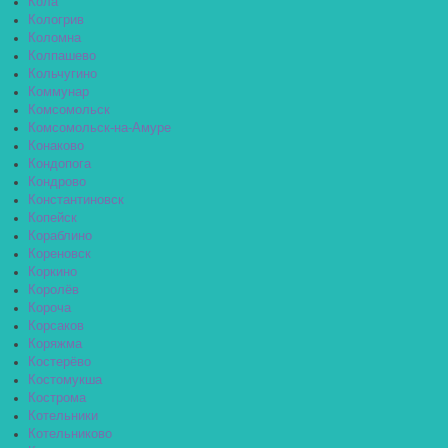
Кола
Кологрив
Коломна
Колпашево
Кольчугино
Коммунар
Комсомольск
Комсомольск-на-Амуре
Конаково
Кондопога
Кондрово
Константиновск
Копейск
Кораблино
Кореновск
Коркино
Королёв
Короча
Корсаков
Коряжма
Костерёво
Костомукша
Кострома
Котельники
Котельниково