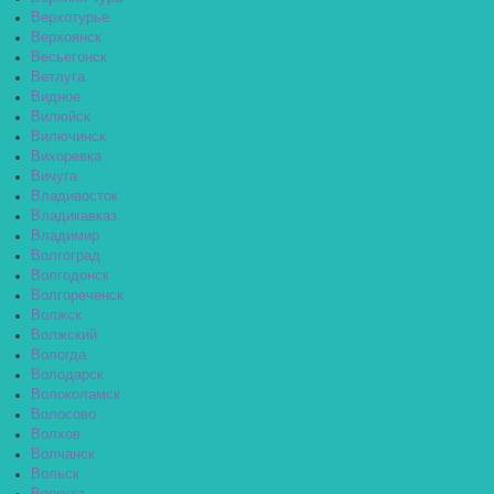
Верхотурье
Верхоянск
Весьегонск
Ветлуга
Видное
Вилюйск
Вилючинск
Вихоревка
Вичуга
Владивосток
Владикавказ
Владимир
Волгоград
Волгодонск
Волгореченск
Волжск
Волжский
Вологда
Володарск
Волоколамск
Волосово
Волхов
Волчанск
Вольск