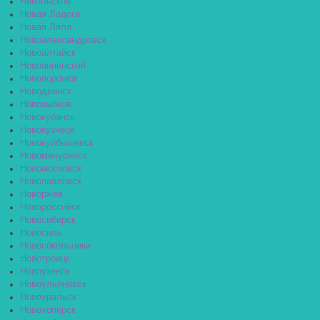
Никольское
Новая Ладога
Новая Ляля
Новоалександровск
Новоалтайск
Новоаннинский
Нововоронеж
Новодвинск
Новозыбков
Новокубанск
Новокузнецк
Новокуйбышевск
Новомичуринск
Новомосковск
Новопавловск
Новоржев
Новороссийск
Новосибирск
Новосиль
Новосокольники
Новотроицк
Новоузенск
Новоульяновск
Новоуральск
Новохопёрск