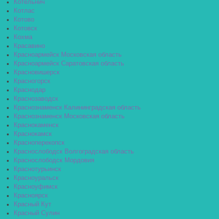
Котельнич
Котлас
Котово
Котовск
Кохма
Красавино
Красноармейск Московская область
Красноармейск Саратовская область
Красновишерск
Красногорск
Краснодар
Краснозаводск
Краснознаменск Калининградская область
Краснознаменск Московская область
Краснокаменск
Краснокамск
Красноперекопск
Краснослободск Волгоградская область
Краснослободск Мордовия
Краснотурьинск
Красноуральск
Красноуфимск
Красноярск
Красный Кут
Красный Сулин