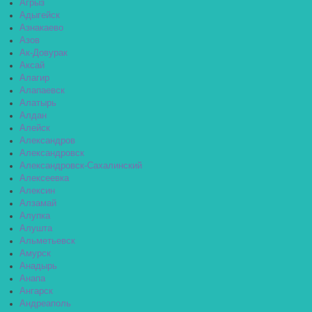
Агрыз
Адыгейск
Азнакаево
Азов
Ак-Довурак
Аксай
Алагир
Алапаевск
Алатырь
Алдан
Алейск
Александров
Александровск
Александровск-Сахалинский
Алексеевка
Алексин
Алзамай
Алупка
Алушта
Альметьевск
Амурск
Анадырь
Анапа
Ангарск
Андреаполь