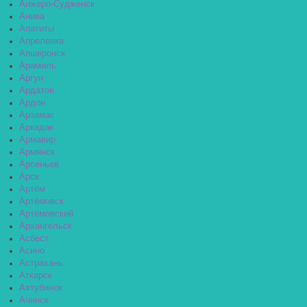
Анжеро-Судженск
Анива
Апатиты
Апрелевка
Апшеронск
Арамиль
Аргун
Ардатов
Ардон
Арзамас
Аркадак
Армавир
Армянск
Арсеньев
Арск
Артём
Артёмовск
Артёмовский
Архангельск
Асбест
Асино
Астрахань
Аткарск
Ахтубинск
Ачинск