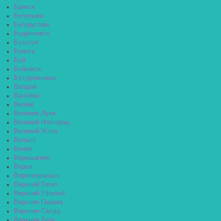
Брянск
Бугульма
Бугуруслан
Будённовск
Бузулук
Буинск
Буй
Буйнакск
Бутурлиновка
Валдай
Валуйки
Велиж
Великие Луки
Великий Новгород
Великий Устюг
Вельск
Венёв
Верещагино
Верея
Верхнеуральск
Верхний Тагил
Верхний Уфалей
Верхняя Пышма
Верхняя Салда
Верхняя Тура