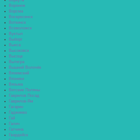
Воркута
Воронеж
Ворсма
Воскресенск
Воткинск
Всеволожск
Вуктыл
Выборг
Выкса
Высоковск
Высоцк
Вытегра
Вышний Волочёк
Вяземский
Вязники
Вязьма
Вятские Поляны
Гаврилов Посад
Гаврилов-Ям
Гагарин
Гаджиево
Гай
Галич
Гатчина
Гвардейск