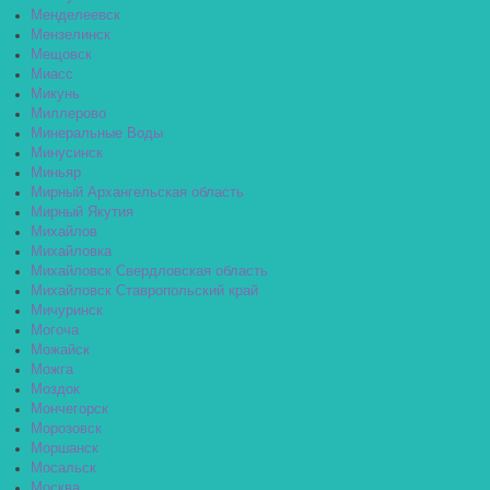
Менделеевск
Мензелинск
Мещовск
Миасс
Микунь
Миллерово
Минеральные Воды
Минусинск
Миньяр
Мирный Архангельская область
Мирный Якутия
Михайлов
Михайловка
Михайловск Свердловская область
Михайловск Ставропольский край
Мичуринск
Могоча
Можайск
Можга
Моздок
Мончегорск
Морозовск
Моршанск
Мосальск
Москва