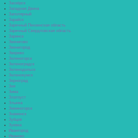
Заозёрск
Западная Двина
Заполярный
Зарайск
Заречный Пензенская область
Заречный Свердловская область
Заринск
Звенигово
Звенигород
Зверево
Зеленогорск
Зеленоградск
Зеленодольск
Зеленокумск
Зерноград
Зея
Зима
Златоуст
Злынка
Змеиногорск
Знаменск
Зубцов
Зуевка
Ивангород
Иваново