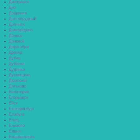
Дмитровск
Дно
Добрянка
Долгопрудный
Долинск
Домодедово
Донецк
Донской
Дорогобуж
Дрезна
Дубна
Дубовка
Дудинка
Духовщина
Дюртюли
Дятьково
Евпатория
Егорьевск
Ейск
Екатеринбург
Елабуга
Елец
Елизово
Ельня
Еманжелинск