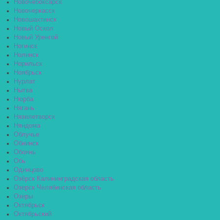
Новочебоксарск
Новочеркасск
Новошахтинск
Новый Оскол
Новый Уренгой
Ногинск
Нолинск
Норильск
Ноябрьск
Нурлат
Нытва
Нюрба
Нягань
Нязелетворск
Няндома
Облучье
Обнинск
Обоянь
Обь
Одинцово
Озёрск Калининградская область
Озерск Челябинская область
Озеры
Октябрьск
Октябрьский