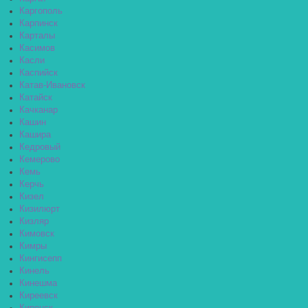
Каргополь
Карпинск
Карталы
Касимов
Касли
Каспийск
Катав-Ивановск
Катайск
Качканар
Кашин
Кашира
Кедровый
Кемерово
Кемь
Керчь
Кизел
Кизилюрт
Кизляр
Кимовск
Кимры
Кингисепп
Кинель
Кинешма
Киреевск