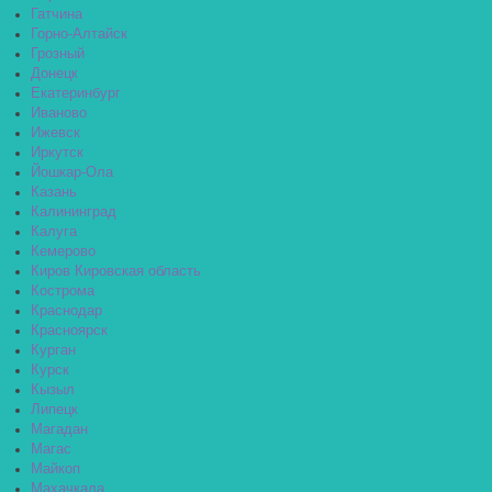
Гатчина
Горно-Алтайск
Грозный
Донецк
Екатеринбург
Иваново
Ижевск
Иркутск
Йошкар-Ола
Казань
Калининград
Калуга
Кемерово
Киров Кировская область
Кострома
Краснодар
Красноярск
Курган
Курск
Кызыл
Липецк
Магадан
Магас
Майкоп
Махачкала