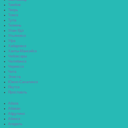
Тамбов
Тверь
Томск
Тула
Тюмень
Улан-Удэ
Ульяновск
Уфа
Хабаровск
Ханты-Мансийск
Чебоксары
Челябинск
Черкесск
Чита
Элиста
Южно-Сахалинск
Якутск
Ярославль
Абаза
Абакан
Абдулино
Абинск
Агидель