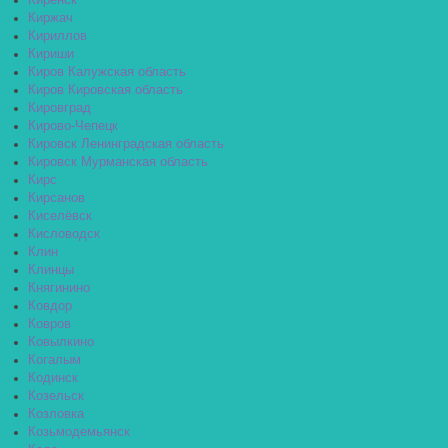
Киренск
Киржач
Кириллов
Кириши
Киров Калужская область
Киров Кировская область
Кировград
Кирово-Чепецк
Кировск Ленинградская область
Кировск Мурманская область
Кирс
Кирсанов
Киселёвск
Кисловодск
Клин
Клинцы
Княгинино
Ковдор
Ковров
Ковылкино
Когалым
Кодинск
Козельск
Козловка
Козьмодемьянск