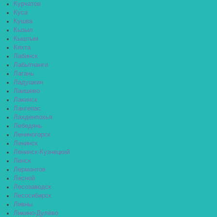
Курчатов
Куса
Кушва
Кызыл
Кыштым
Кяхта
Лабинск
Лабытнанги
Лагань
Ладушкин
Лаишево
Лакинск
Лангепас
Лахденпохья
Лебедянь
Лениногорск
Ленинск
Ленинск-Кузнецкий
Ленск
Лермонтов
Лесной
Лесозаводск
Лесосибирск
Ливны
Ликино-Дулёво