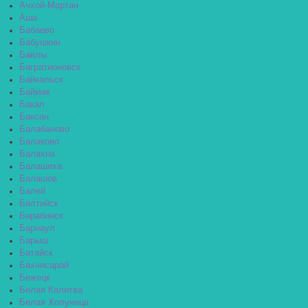
Ачхой-Мартан
Аша
Бабаево
Бабушкин
Бавлы
Багратионовск
Байкальск
Баймак
Бакал
Баксан
Балабаново
Балаково
Балахна
Балашиха
Балашов
Балей
Балтийск
Барабинск
Барнаул
Барыш
Батайск
Бахчисарай
Бежецк
Белая Калитва
Белая Холуница