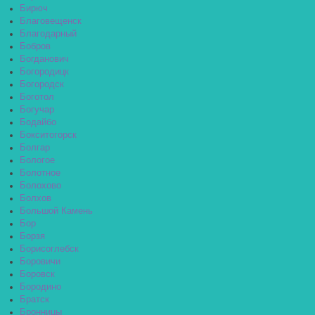
Бирюч
Благовещенск
Благодарный
Бобров
Богданович
Богородицк
Богородск
Боготол
Богучар
Бодайбо
Бокситогорск
Болгар
Бологое
Болотное
Болохово
Болхов
Большой Камень
Бор
Борзя
Борисоглебск
Боровичи
Боровск
Бородино
Братск
Бронницы