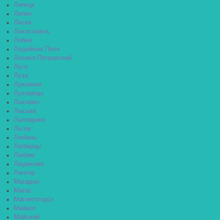
Липецк
Липки
Лиски
Лихославль
Лобня
Лодейное Поле
Лосино-Петровский
Луга
Луза
Лукоянов
Луховицы
Лысково
Лысьва
Лыткарино
Льгов
Любань
Люберцы
Любим
Людиново
Лянтор
Магадан
Магас
Магнитогорск
Майкоп
Майский