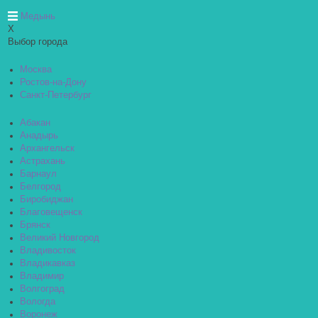
Медынь
X
Выбор города
Москва
Ростов-на-Дону
Санкт-Петербург
Абакан
Анадырь
Архангельск
Астрахань
Барнаул
Белгород
Биробиджан
Благовещенск
Брянск
Великий Новгород
Владивосток
Владикавказ
Владимир
Волгоград
Вологда
Воронеж