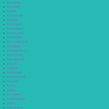
Белгород
Белебей
Белёв
Белинский
Белово
Белогорск
Белозерск
Белокуриха
Беломорск
Белоозёрский
Белорецк
Белореченск
Белоусово
Белоярский
Белый
Бердск
Березники
Берёзовский
Беслан
Бийск
Бикин
Билибино
Биробиджан
Бирск
Бирюсинск