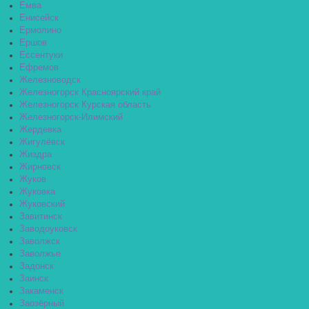
Емва
Енисейск
Ермолино
Ершов
Ессентуки
Ефремов
Железноводск
Железногорск Красноярский край
Железногорск Курская область
Железногорск-Илимский
Жердевка
Жигулёвск
Жиздра
Жирновск
Жуков
Жуковка
Жуковский
Завитинск
Заводоуковск
Заволжск
Заволжье
Задонск
Заинск
Закаменск
Заозёрный