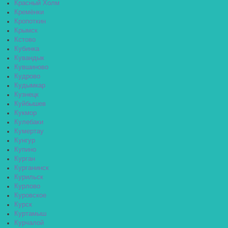
Красный Холм
Кремёнки
Кропоткин
Крымск
Кстово
Кубинка
Кувандык
Кувшиново
Кудрово
Кудымкар
Кузнецк
Куйбышев
Кукмор
Кулебаки
Кумертау
Кунгур
Купино
Курган
Курганинск
Курильск
Курлово
Куровское
Курск
Куртамыш
Курчалой