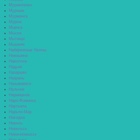
Муравленко
Мураши
Мурманск
Муром
Мценск
Мыски
Мытищи
Мышкин
Набережные Челны
Навашино
Наволоки
Надым
Назарово
Назрань
Называевск
Нальчик
Нариманов
Наро-Фоминск
Нарткала
Нарьян-Мар
Находка
Невель
Невельск
Невинномысск