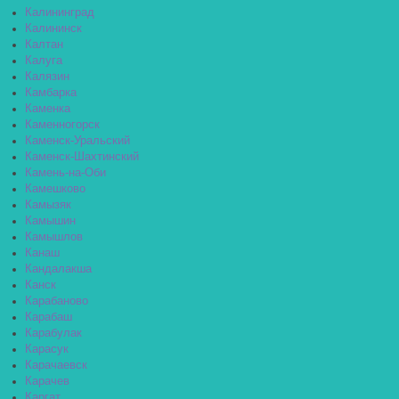
Калининград
Калининск
Калтан
Калуга
Калязин
Камбарка
Каменка
Каменногорск
Каменск-Уральский
Каменск-Шахтинский
Камень-на-Оби
Камешково
Камызяк
Камышин
Камышлов
Канаш
Кандалакша
Канск
Карабаново
Карабаш
Карабулак
Карасук
Карачаевск
Карачев
Каргат