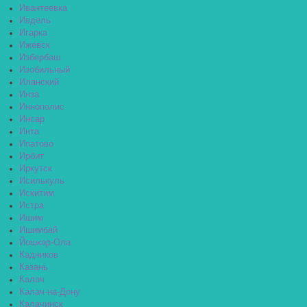
Ивантеевка
Ивдель
Игарка
Ижевск
Избербаш
Изобильный
Иланский
Инза
Иннополис
Инсар
Инта
Ипатово
Ирбит
Иркутск
Исилькуль
Искитим
Истра
Ишим
Ишимбай
Йошкар-Ола
Кадников
Казань
Калач
Калач-на-Дону
Калачинск