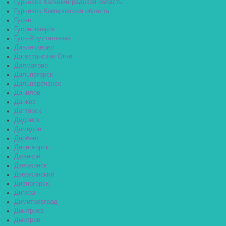
Гурьевск Калининградская область
Гурьевск Кемеровская область
Гусев
Гусиноозёрск
Гусь-Хрустальный
Давлеканово
Дагестанские Огни
Далматово
Дальнегорск
Дальнереченск
Данилов
Данков
Дегтярск
Дедовск
Демидов
Дербент
Десногорск
Джанкой
Дзержинск
Дзержинский
Дивногорск
Дигора
Димитровград
Дмитриев
Дмитров