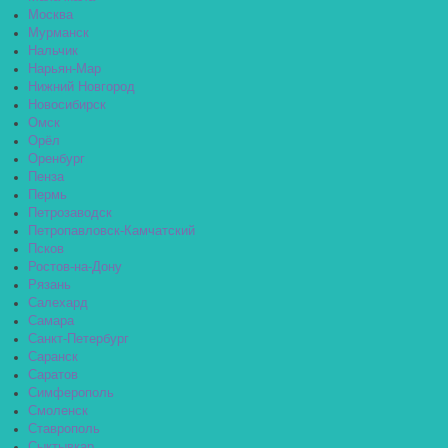
Москва
Мурманск
Нальчик
Нарьян-Мар
Нижний Новгород
Новосибирск
Омск
Орёл
Оренбург
Пенза
Пермь
Петрозаводск
Петропавловск-Камчатский
Псков
Ростов-на-Дону
Рязань
Салехард
Самара
Санкт-Петербург
Саранск
Саратов
Симферополь
Смоленск
Ставрополь
Сыктывкар