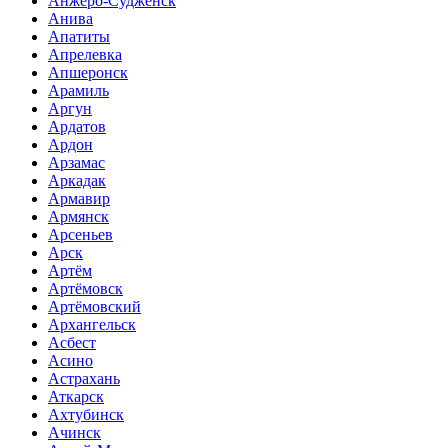
Анжеро-Судженск
Анива
Апатиты
Апрелевка
Апшеронск
Арамиль
Аргун
Ардатов
Ардон
Арзамас
Аркадак
Армавир
Армянск
Арсеньев
Арск
Артём
Артёмовск
Артёмовский
Архангельск
Асбест
Асино
Астрахань
Аткарск
Ахтубинск
Ачинск