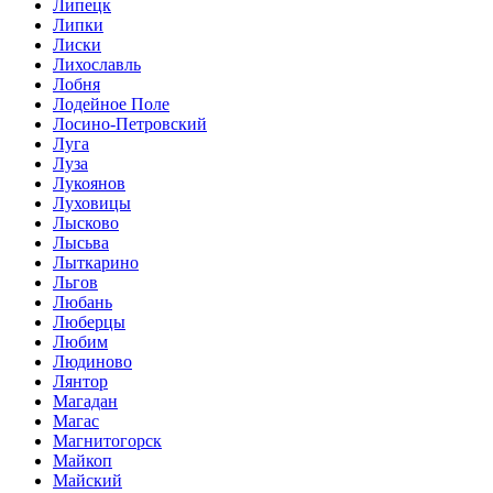
Липецк
Липки
Лиски
Лихославль
Лобня
Лодейное Поле
Лосино-Петровский
Луга
Луза
Лукоянов
Луховицы
Лысково
Лысьва
Лыткарино
Льгов
Любань
Люберцы
Любим
Людиново
Лянтор
Магадан
Магас
Магнитогорск
Майкоп
Майский