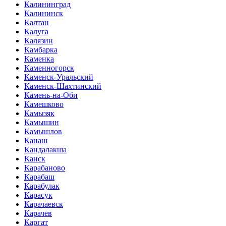
Калининград
Калининск
Калтан
Калуга
Калязин
Камбарка
Каменка
Каменногорск
Каменск-Уральский
Каменск-Шахтинский
Камень-на-Оби
Камешково
Камызяк
Камышин
Камышлов
Канаш
Кандалакша
Канск
Карабаново
Карабаш
Карабулак
Карасук
Карачаевск
Карачев
Каргат