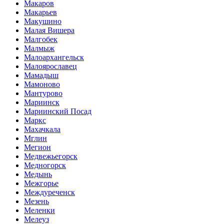
Макаров
Макарьев
Макушино
Малая Вишера
Малгобек
Малмыж
Малоархангельск
Малоярославец
Мамадыш
Мамоново
Мантурово
Мариинск
Мариинский Посад
Маркс
Махачкала
Мглин
Мегион
Медвежьегорск
Медногорск
Медынь
Межгорье
Междуреченск
Мезень
Меленки
Мелеуз