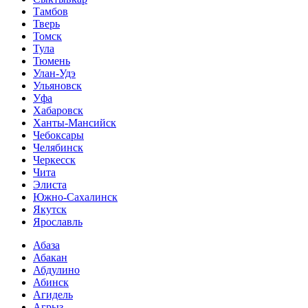
Тамбов
Тверь
Томск
Тула
Тюмень
Улан-Удэ
Ульяновск
Уфа
Хабаровск
Ханты-Мансийск
Чебоксары
Челябинск
Черкесск
Чита
Элиста
Южно-Сахалинск
Якутск
Ярославль
Абаза
Абакан
Абдулино
Абинск
Агидель
Агрыз