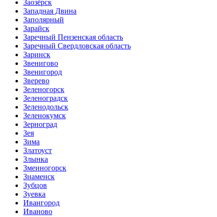
Заозёрск
Западная Двина
Заполярный
Зарайск
Заречный Пензенская область
Заречный Свердловская область
Заринск
Звенигово
Звенигород
Зверево
Зеленогорск
Зеленоградск
Зеленодольск
Зеленокумск
Зерноград
Зея
Зима
Златоуст
Злынка
Змеиногорск
Знаменск
Зубцов
Зуевка
Ивангород
Иваново