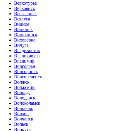
Верхотурье
Верхоянск
Весьегонск
Ветлуга
Видное
Вилюйск
Вилючинск
Вихоревка
Вичуга
Владивосток
Владикавказ
Владимир
Волгоград
Волгодонск
Волгореченск
Волжск
Волжский
Вологда
Володарск
Волоколамск
Волосово
Волхов
Волчанск
Вольск
Воркута