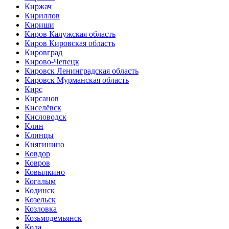
Киржач
Кириллов
Кириши
Киров Калужская область
Киров Кировская область
Кировград
Кирово-Чепецк
Кировск Ленинградская область
Кировск Мурманская область
Кирс
Кирсанов
Киселёвск
Кисловодск
Клин
Клинцы
Княгинино
Ковдор
Ковров
Ковылкино
Когалым
Кодинск
Козельск
Козловка
Козьмодемьянск
Кола