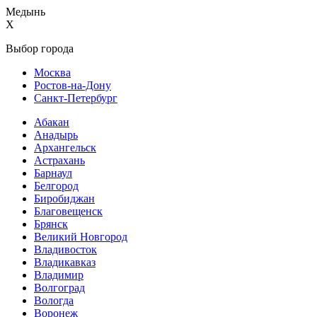
Медынь
X
Выбор города
Москва
Ростов-на-Дону
Санкт-Петербург
Абакан
Анадырь
Архангельск
Астрахань
Барнаул
Белгород
Биробиджан
Благовещенск
Брянск
Великий Новгород
Владивосток
Владикавказ
Владимир
Волгоград
Вологда
Воронеж