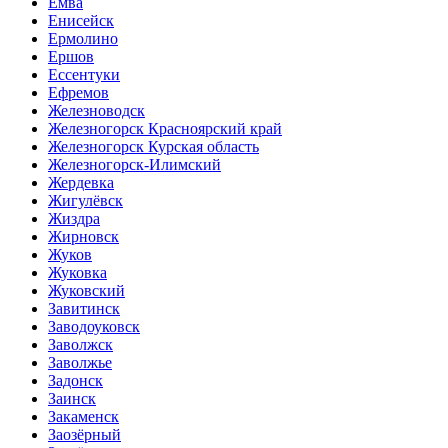
Емва
Енисейск
Ермолино
Ершов
Ессентуки
Ефремов
Железноводск
Железногорск Красноярский край
Железногорск Курская область
Железногорск-Илимский
Жердевка
Жигулёвск
Жиздра
Жирновск
Жуков
Жуковка
Жуковский
Завитинск
Заводоуковск
Заволжск
Заволжье
Задонск
Заинск
Закаменск
Заозёрный