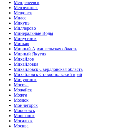
Менделеевск
Мензелинск
Мещовск
Миасс
Микунь
Миллерово
Минеральные Воды
Минусинск
Миньяр
Мирный Архангельская область
Мирный Якутия
Михайлов
Михайловка
Михайловск Свердловская область
Михайловск Ставропольский край
Мичуринск
Могоча
Можайск
Можга
Моздок
Мончегорск
Морозовск
Моршанск
Мосальск
Москва