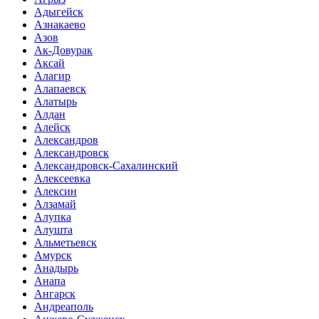
Адыгейск
Азнакаево
Азов
Ак-Довурак
Аксай
Алагир
Алапаевск
Алатырь
Алдан
Алейск
Александров
Александровск
Александровск-Сахалинский
Алексеевка
Алексин
Алзамай
Алупка
Алушта
Альметьевск
Амурск
Анадырь
Анапа
Ангарск
Андреаполь