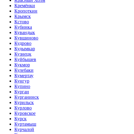
Красный Холм
Кремёнки
Кропоткин
Крымск
Кстово
Кубинка
Кувандык
Кувшиново
Кудрово
Кудымкар
Кузнецк
Куйбышев
Кукмор
Кулебаки
Кумертау
Кунгур
Купино
Курган
Курганинск
Курильск
Курлово
Куровское
Курск
Куртамыш
Курчалой