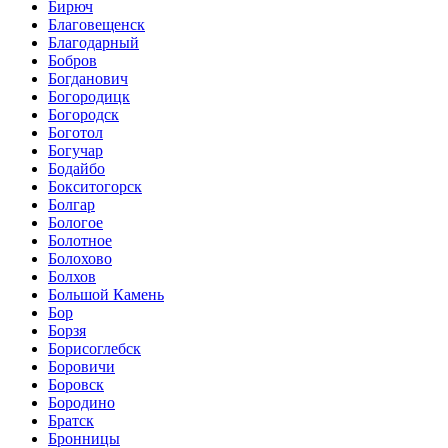
Бирюч
Благовещенск
Благодарный
Бобров
Богданович
Богородицк
Богородск
Боготол
Богучар
Бодайбо
Бокситогорск
Болгар
Бологое
Болотное
Болохово
Болхов
Большой Камень
Бор
Борзя
Борисоглебск
Боровичи
Боровск
Бородино
Братск
Бронницы