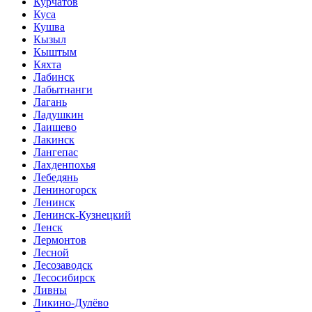
Курчатов
Куса
Кушва
Кызыл
Кыштым
Кяхта
Лабинск
Лабытнанги
Лагань
Ладушкин
Лаишево
Лакинск
Лангепас
Лахденпохья
Лебедянь
Лениногорск
Ленинск
Ленинск-Кузнецкий
Ленск
Лермонтов
Лесной
Лесозаводск
Лесосибирск
Ливны
Ликино-Дулёво