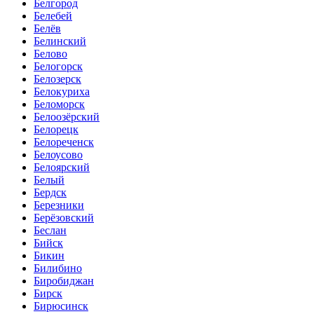
Белгород
Белебей
Белёв
Белинский
Белово
Белогорск
Белозерск
Белокуриха
Беломорск
Белоозёрский
Белорецк
Белореченск
Белоусово
Белоярский
Белый
Бердск
Березники
Берёзовский
Беслан
Бийск
Бикин
Билибино
Биробиджан
Бирск
Бирюсинск