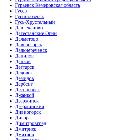
Гурьевск Кемеровская область
Гусев
Гусиноозёрск
Гусь-Хрустальный
Давлеканово
Дагестанские Огни
Далматово
Дальнегорск
Дальнереченск
Данилов
Данков
Дегтярск
Дедовск
Демидов
Дербент
Десногорск
Джанкой
Дзержинск
Дзержинский
Дивногорск
Дигора
Димитровград
Дмитриев
Дмитров