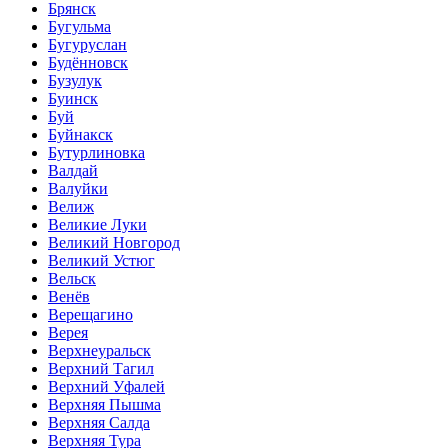
Брянск
Бугульма
Бугуруслан
Будённовск
Бузулук
Буинск
Буй
Буйнакск
Бутурлиновка
Валдай
Валуйки
Велиж
Великие Луки
Великий Новгород
Великий Устюг
Вельск
Венёв
Верещагино
Верея
Верхнеуральск
Верхний Тагил
Верхний Уфалей
Верхняя Пышма
Верхняя Салда
Верхняя Тура