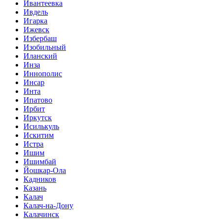
Ивантеевка
Ивдель
Игарка
Ижевск
Избербаш
Изобильный
Иланский
Инза
Иннополис
Инсар
Инта
Ипатово
Ирбит
Иркутск
Исилькуль
Искитим
Истра
Ишим
Ишимбай
Йошкар-Ола
Кадников
Казань
Калач
Калач-на-Дону
Калачинск