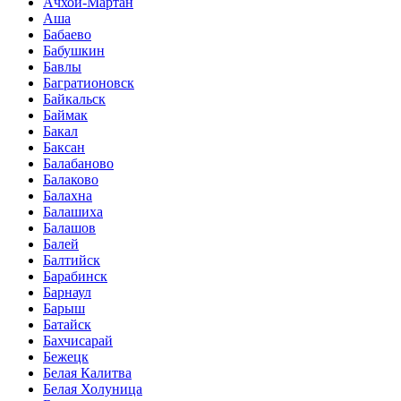
Ачхой-Мартан
Аша
Бабаево
Бабушкин
Бавлы
Багратионовск
Байкальск
Баймак
Бакал
Баксан
Балабаново
Балаково
Балахна
Балашиха
Балашов
Балей
Балтийск
Барабинск
Барнаул
Барыш
Батайск
Бахчисарай
Бежецк
Белая Калитва
Белая Холуница