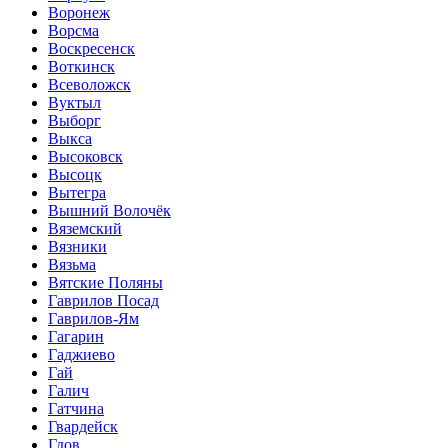
Воронеж
Ворсма
Воскресенск
Воткинск
Всеволожск
Вуктыл
Выборг
Выкса
Высоковск
Высоцк
Вытегра
Вышний Волочёк
Вяземский
Вязники
Вязьма
Вятские Поляны
Гаврилов Посад
Гаврилов-Ям
Гагарин
Гаджиево
Гай
Галич
Гатчина
Гвардейск
Гдов