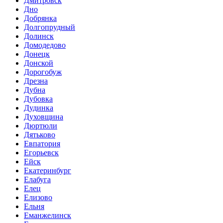
Дмитровск
Дно
Добрянка
Долгопрудный
Долинск
Домодедово
Донецк
Донской
Дорогобуж
Дрезна
Дубна
Дубовка
Дудинка
Духовщина
Дюртюли
Дятьково
Евпатория
Егорьевск
Ейск
Екатеринбург
Елабуга
Елец
Елизово
Ельня
Еманжелинск