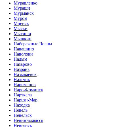
Муравленко
Мураши
Мурманск
Муром
Мценск
Мыски
Мытищи
Мышкин
Набережные Челны
Навашино
Наволоки
Надым
Назарово
Назрань
Называевск
Нальчик
Нариманов
Наро-Фоминск
Нарткала
Нарьян-Мар
Находка
Невель
Невельск
Невинномысск
Невьянск