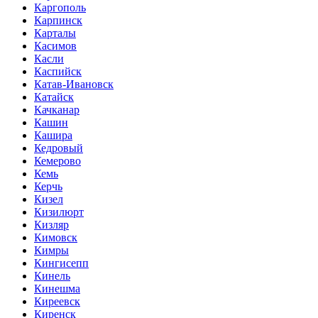
Каргополь
Карпинск
Карталы
Касимов
Касли
Каспийск
Катав-Ивановск
Катайск
Качканар
Кашин
Кашира
Кедровый
Кемерово
Кемь
Керчь
Кизел
Кизилюрт
Кизляр
Кимовск
Кимры
Кингисепп
Кинель
Кинешма
Киреевск
Киренск