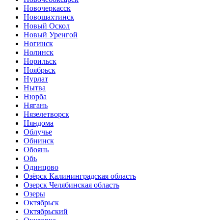
Новочеркасск
Новошахтинск
Новый Оскол
Новый Уренгой
Ногинск
Нолинск
Норильск
Ноябрьск
Нурлат
Нытва
Нюрба
Нягань
Нязелетворск
Няндома
Облучье
Обнинск
Обоянь
Обь
Одинцово
Озёрск Калининградская область
Озерск Челябинская область
Озеры
Октябрьск
Октябрьский