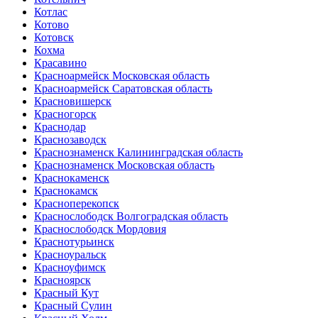
Котлас
Котово
Котовск
Кохма
Красавино
Красноармейск Московская область
Красноармейск Саратовская область
Красновишерск
Красногорск
Краснодар
Краснозаводск
Краснознаменск Калининградская область
Краснознаменск Московская область
Краснокаменск
Краснокамск
Красноперекопск
Краснослободск Волгоградская область
Краснослободск Мордовия
Краснотурьинск
Красноуральск
Красноуфимск
Красноярск
Красный Кут
Красный Сулин