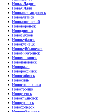
Новая Ладога
Новая Ляля
Новоалександровск
Новоалтайск
Новоаннинский
Нововоронеж
Новодвинск
Новозыбков
Новокубанск
Новокузнецк
Новокуйбышевск
Новомичуринск
Новомосковск
Новопавловск
Новоржев
Новороссийск
Новосибирск
Новосиль
Новосокольники
Новотроицк
Новоузенск
Новоульяновск
Новоуральск
Новохопёрск
Новочебоксарск