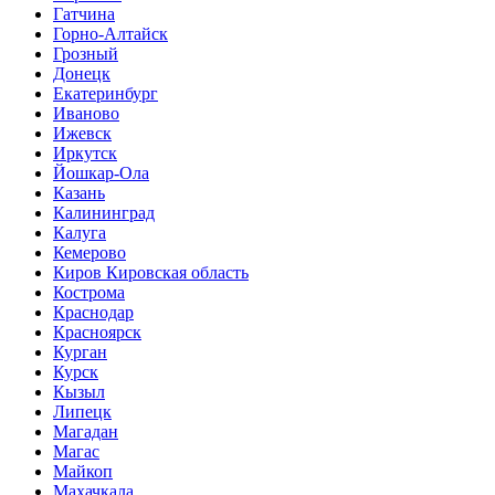
Гатчина
Горно-Алтайск
Грозный
Донецк
Екатеринбург
Иваново
Ижевск
Иркутск
Йошкар-Ола
Казань
Калининград
Калуга
Кемерово
Киров Кировская область
Кострома
Краснодар
Красноярск
Курган
Курск
Кызыл
Липецк
Магадан
Магас
Майкоп
Махачкала