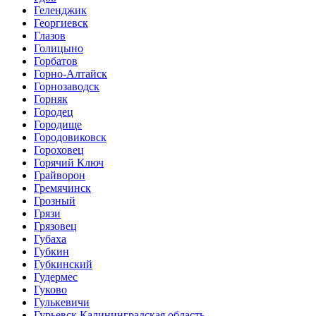
Геленджик
Георгиевск
Глазов
Голицыно
Горбатов
Горно-Алтайск
Горнозаводск
Горняк
Городец
Городище
Городовиковск
Гороховец
Горячий Ключ
Грайворон
Гремячинск
Грозный
Грязи
Грязовец
Губаха
Губкин
Губкинский
Гудермес
Гуково
Гулькевичи
Гурьевск Калининградская область