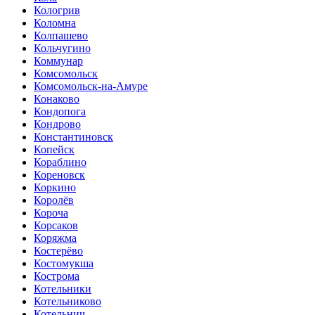
Кологрив
Коломна
Колпашево
Кольчугино
Коммунар
Комсомольск
Комсомольск-на-Амуре
Конаково
Кондопога
Кондрово
Константиновск
Копейск
Кораблино
Кореновск
Коркино
Королёв
Короча
Корсаков
Коряжма
Костерёво
Костомукша
Кострома
Котельники
Котельниково
Котельнич