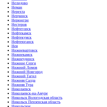
Нелидово
Неман
Нерехта
Нерчинск
Нерюнгри
Нестеров
Нефтегорск
Нефтекамск
Нефтекумск
Нефтеюганск
Нея
Нижневартовск
Нижнекамск
Нижнеудинск
Нижние Серги
Нижний Ломов
Нижний Новгород
Нижний Тагил
Нижняя Салда
Нижняя Тура
Николаевск
Николаевск-на-Амуре
Никольск Вологодская область
Никольск Пензенская область
Никольское