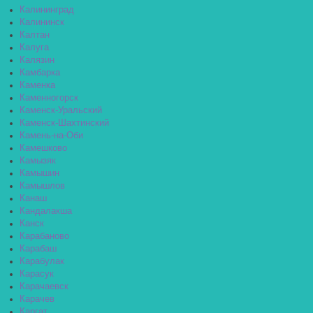
Калининград
Калининск
Калтан
Калуга
Калязин
Камбарка
Каменка
Каменногорск
Каменск-Уральский
Каменск-Шахтинский
Камень-на-Оби
Камешково
Камызяк
Камышин
Камышлов
Канаш
Кандалакша
Канск
Карабаново
Карабаш
Карабулак
Карасук
Карачаевск
Карачев
Каргат