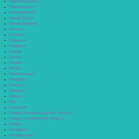
Новочебоксарск
Новочеркасск
Новошахтинск
Новый Оскол
Новый Уренгой
Ногинск
Нолинск
Норильск
Ноябрьск
Нурлат
Нытва
Нюрба
Нягань
Нязелетворск
Няндома
Облучье
Обнинск
Обоянь
Обь
Одинцово
Озёрск Калининградская область
Озерск Челябинская область
Озеры
Октябрьск
Октябрьский