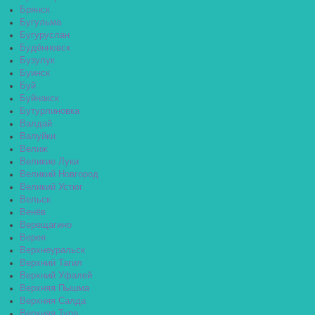
Брянск
Бугульма
Бугуруслан
Будённовск
Бузулук
Буинск
Буй
Буйнакск
Бутурлиновка
Валдай
Валуйки
Велиж
Великие Луки
Великий Новгород
Великий Устюг
Вельск
Венёв
Верещагино
Верея
Верхнеуральск
Верхний Тагил
Верхний Уфалей
Верхняя Пышма
Верхняя Салда
Верхняя Тура