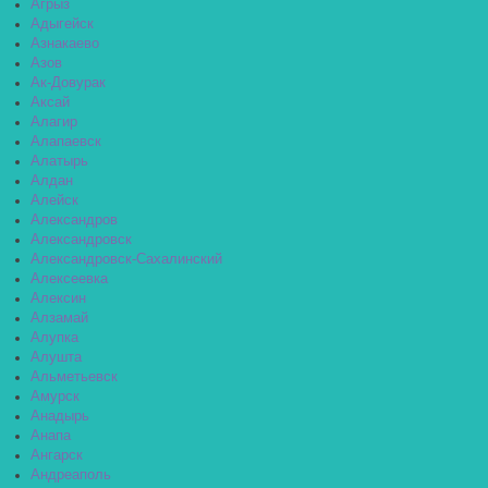
Агрыз
Адыгейск
Азнакаево
Азов
Ак-Довурак
Аксай
Алагир
Алапаевск
Алатырь
Алдан
Алейск
Александров
Александровск
Александровск-Сахалинский
Алексеевка
Алексин
Алзамай
Алупка
Алушта
Альметьевск
Амурск
Анадырь
Анапа
Ангарск
Андреаполь