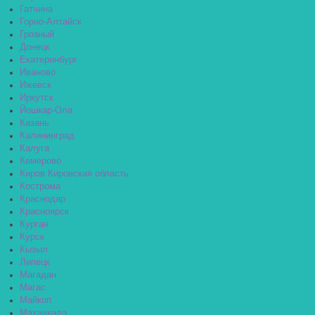
Гатчина
Горно-Алтайск
Грозный
Донецк
Екатеринбург
Иваново
Ижевск
Иркутск
Йошкар-Ола
Казань
Калининград
Калуга
Кемерово
Киров Кировская область
Кострома
Краснодар
Красноярск
Курган
Курск
Кызыл
Липецк
Магадан
Магас
Майкоп
Махачкала