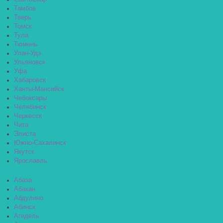
Тамбов
Тверь
Томск
Тула
Тюмень
Улан-Удэ
Ульяновск
Уфа
Хабаровск
Ханты-Мансийск
Чебоксары
Челябинск
Черкесск
Чита
Элиста
Южно-Сахалинск
Якутск
Ярославль
Абаза
Абакан
Абдулино
Абинск
Агидель