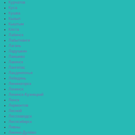
Курчатов
Куса
Кушва
Кызыл
Кыштым
Кяхта
Лабинск
Лабытнанги
Лагань
Ладушкин
Лаишево
Лакинск
Лангепас
Лахденпохья
Лебедянь
Лениногорск
Ленинск
Ленинск-Кузнецкий
Ленск
Лермонтов
Лесной
Лесозаводск
Лесосибирск
Ливны
Ликино-Дулёво