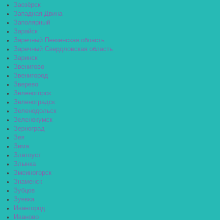
Заозёрск
Западная Двина
Заполярный
Зарайск
Заречный Пензенская область
Заречный Свердловская область
Заринск
Звенигово
Звенигород
Зверево
Зеленогорск
Зеленоградск
Зеленодольск
Зеленокумск
Зерноград
Зея
Зима
Златоуст
Злынка
Змеиногорск
Знаменск
Зубцов
Зуевка
Ивангород
Иваново