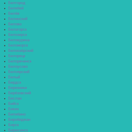
Белгород
Белебей
Белёв
Белинский
Белово
Белогорск
Белозерск
Белокуриха
Беломорск
Белоозёрский
Белорецк
Белореченск
Белоусово
Белоярский
Белый
Бердск
Березники
Берёзовский
Беслан
Бийск
Бикин
Билибино
Биробиджан
Бирск
Бирюсинск