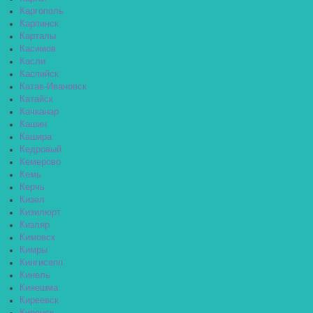
Каргополь
Карпинск
Карталы
Касимов
Касли
Каспийск
Катав-Ивановск
Катайск
Качканар
Кашин
Кашира
Кедровый
Кемерово
Кемь
Керчь
Кизел
Кизилюрт
Кизляр
Кимовск
Кимры
Кингисепп
Кинель
Кинешма
Киреевск