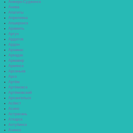
Анжеро-Судженск
Анива
Апатиты
Апрелевка
Апшеронск
Арамиль
Аргун
Ардатов
Ардон
Арзамас
Аркадак
Армавир
Армянск
Арсеньев
Арск
Артём
Артёмовск
Артёмовский
Архангельск
Асбест
Асино
Астрахань
Аткарск
Ахтубинск
Ачинск