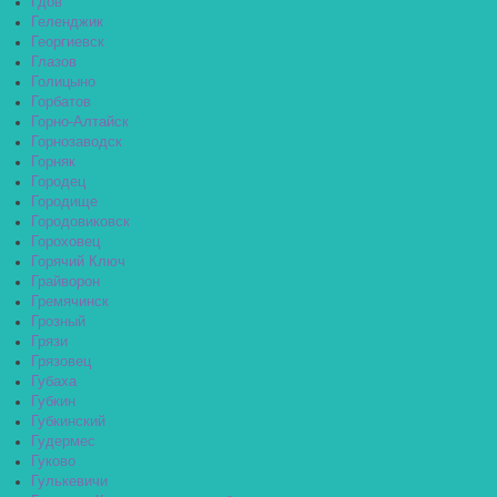
Гдов
Геленджик
Георгиевск
Глазов
Голицыно
Горбатов
Горно-Алтайск
Горнозаводск
Горняк
Городец
Городище
Городовиковск
Гороховец
Горячий Ключ
Грайворон
Гремячинск
Грозный
Грязи
Грязовец
Губаха
Губкин
Губкинский
Гудермес
Гуково
Гулькевичи