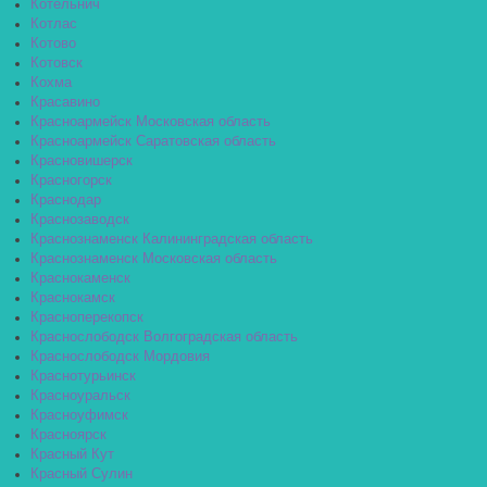
Котельнич
Котлас
Котово
Котовск
Кохма
Красавино
Красноармейск Московская область
Красноармейск Саратовская область
Красновишерск
Красногорск
Краснодар
Краснозаводск
Краснознаменск Калининградская область
Краснознаменск Московская область
Краснокаменск
Краснокамск
Красноперекопск
Краснослободск Волгоградская область
Краснослободск Мордовия
Краснотурьинск
Красноуральск
Красноуфимск
Красноярск
Красный Кут
Красный Сулин