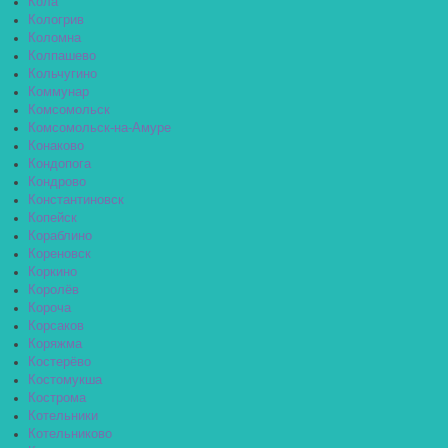
Кола
Кологрив
Коломна
Колпашево
Кольчугино
Коммунар
Комсомольск
Комсомольск-на-Амуре
Конаково
Кондопога
Кондрово
Константиновск
Копейск
Кораблино
Кореновск
Коркино
Королёв
Короча
Корсаков
Коряжма
Костерёво
Костомукша
Кострома
Котельники
Котельниково