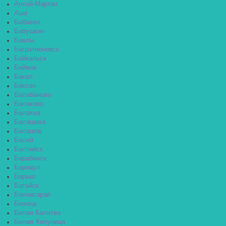
Ачхой-Мартан
Аша
Бабаево
Бабушкин
Бавлы
Багратионовск
Байкальск
Баймак
Бакал
Баксан
Балабаново
Балаково
Балахна
Балашиха
Балашов
Балей
Балтийск
Барабинск
Барнаул
Барыш
Батайск
Бахчисарай
Бежецк
Белая Калитва
Белая Холуница