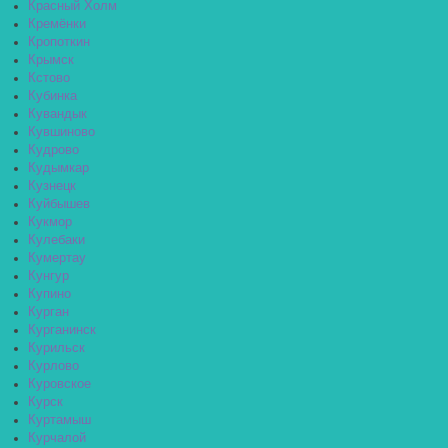
Красный Холм
Кремёнки
Кропоткин
Крымск
Кстово
Кубинка
Кувандык
Кувшиново
Кудрово
Кудымкар
Кузнецк
Куйбышев
Кукмор
Кулебаки
Кумертау
Кунгур
Купино
Курган
Курганинск
Курильск
Курлово
Куровское
Курск
Куртамыш
Курчалой