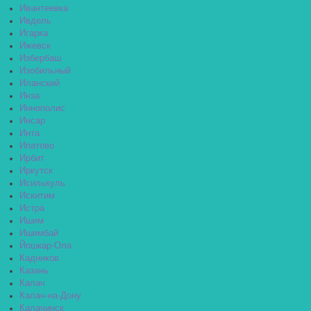
Ивантеевка
Ивдель
Игарка
Ижевск
Избербаш
Изобильный
Иланский
Инза
Иннополис
Инсар
Инта
Ипатово
Ирбит
Иркутск
Исилькуль
Искитим
Истра
Ишим
Ишимбай
Йошкар-Ола
Кадников
Казань
Калач
Калач-на-Дону
Калачинск