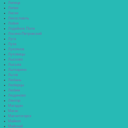
Липецк
Липки
Лиски
Лихославль
Лобня
Лодейное Поле
Лосино-Петровский
Луга
Луза
Лукоянов
Луховицы
Лысково
Лысьва
Лыткарино
Льгов
Любань
Люберцы
Любим
Людиново
Лянтор
Магадан
Магас
Магнитогорск
Майкоп
Майский