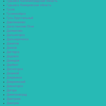
Гурьевск Калининградская область
Гурьевск Кемеровская область
Гусев
Гусиноозёрск
Гусь-Хрустальный
Давлеканово
Дагестанские Огни
Далматово
Дальнегорск
Дальнереченск
Данилов
Данков
Дегтярск
Дедовск
Демидов
Дербент
Десногорск
Джанкой
Дзержинск
Дзержинский
Дивногорск
Дигора
Димитровград
Дмитриев
Дмитров