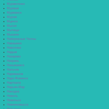
Муравленко
Мураши
Мурманск
Муром
Мценск
Мыски
Мытищи
Мышкин
Набережные Челны
Навашино
Наволоки
Надым
Назарово
Назрань
Называевск
Нальчик
Нариманов
Наро-Фоминск
Нарткала
Нарьян-Мар
Находка
Невель
Невельск
Невинномысск