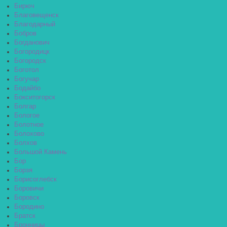
Бирюч
Благовещенск
Благодарный
Бобров
Богданович
Богородицк
Богородск
Боготол
Богучар
Бодайбо
Бокситогорск
Болгар
Бологое
Болотное
Болохово
Болхов
Большой Камень
Бор
Борзя
Борисоглебск
Боровичи
Боровск
Бородино
Братск
Бронницы