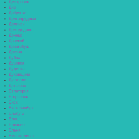
Дмитровск
Дно
Добрянка
Долгопрудный
Долинск
Домодедово
Донецк
Донской
Дорогобуж
Дрезна
Дубна
Дубовка
Дудинка
Духовщина
Дюртюли
Дятьково
Евпатория
Егорьевск
Ейск
Екатеринбург
Елабуга
Елец
Елизово
Ельня
Еманжелинск