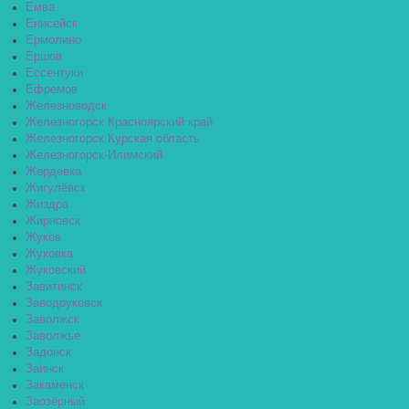
Емва
Енисейск
Ермолино
Ершов
Ессентуки
Ефремов
Железноводск
Железногорск Красноярский край
Железногорск Курская область
Железногорск-Илимский
Жердевка
Жигулёвск
Жиздра
Жирновск
Жуков
Жуковка
Жуковский
Завитинск
Заводоуковск
Заволжск
Заволжье
Задонск
Заинск
Закаменск
Заозёрный