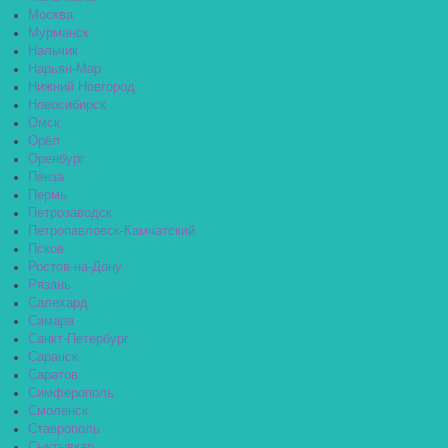
Москва
Мурманск
Нальчик
Нарьян-Мар
Нижний Новгород
Новосибирск
Омск
Орёл
Оренбург
Пенза
Пермь
Петрозаводск
Петропавловск-Камчатский
Псков
Ростов-на-Дону
Рязань
Салехард
Самара
Санкт-Петербург
Саранск
Саратов
Симферополь
Смоленск
Ставрополь
Сыктывкар