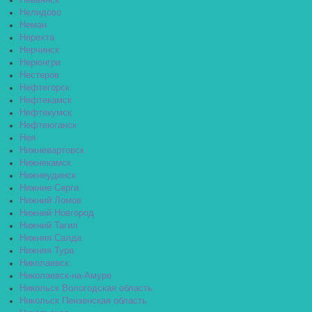
Невьянск
Нелидово
Неман
Нерехта
Нерчинск
Нерюнгри
Нестеров
Нефтегорск
Нефтекамск
Нефтекумск
Нефтеюганск
Нея
Нижневартовск
Нижнекамск
Нижнеудинск
Нижние Серги
Нижний Ломов
Нижний Новгород
Нижний Тагил
Нижняя Салда
Нижняя Тура
Николаевск
Николаевск-на-Амуре
Никольск Вологодская область
Никольск Пензенская область