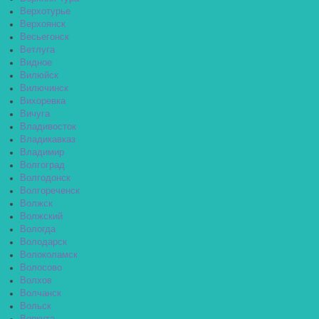
Верхотурье
Верхоянск
Весьегонск
Ветлуга
Видное
Вилюйск
Вилючинск
Вихоревка
Вичуга
Владивосток
Владикавказ
Владимир
Волгоград
Волгодонск
Волгореченск
Волжск
Волжский
Вологда
Володарск
Волоколамск
Волосово
Волхов
Волчанск
Вольск