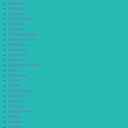
Макаров
Макарьев
Макушино
Малая Вишера
Малгобек
Малмыж
Малоархангельск
Малоярославец
Мамадыш
Мамоново
Мантурово
Мариинск
Мариинский Посад
Маркс
Махачкала
Мглин
Мегион
Медвежьегорск
Медногорск
Медынь
Межгорье
Междуреченск
Мезень
Меленки
Мелеуз