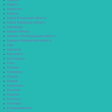
Киренск
Киржач
Кириллов
Кириши
Киров Калужская область
Киров Кировская область
Кировград
Кирово-Чепецк
Кировск Ленинградская область
Кировск Мурманская область
Кирс
Кирсанов
Киселёвск
Кисловодск
Клин
Клинцы
Княгинино
Ковдор
Ковров
Ковылкино
Когалым
Кодинск
Козельск
Козловка
Козьмодемьянск