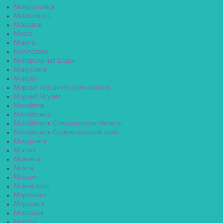
Менделеевск
Мензелинск
Мещовск
Миасс
Микунь
Миллерово
Минеральные Воды
Минусинск
Миньяр
Мирный Архангельская область
Мирный Якутия
Михайлов
Михайловка
Михайловск Свердловская область
Михайловск Ставропольский край
Мичуринск
Могоча
Можайск
Можга
Моздок
Мончегорск
Морозовск
Моршанск
Мосальск
Москва