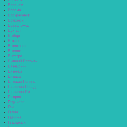
Воркута
Воронеж
Ворсма
Воскресенск
Воткинск
Всеволожск
Вуктыл
Выборг
Выкса
Высоковск
Высоцк
Вытегра
Вышний Волочёк
Вяземский
Вязники
Вязьма
Вятские Поляны
Гаврилов Посад
Гаврилов-Ям
Гагарин
Гаджиево
Гай
Галич
Гатчина
Гвардейск