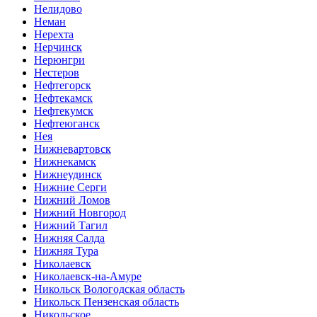
Нелидово
Неман
Нерехта
Нерчинск
Нерюнгри
Нестеров
Нефтегорск
Нефтекамск
Нефтекумск
Нефтеюганск
Нея
Нижневартовск
Нижнекамск
Нижнеудинск
Нижние Серги
Нижний Ломов
Нижний Новгород
Нижний Тагил
Нижняя Салда
Нижняя Тура
Николаевск
Николаевск-на-Амуре
Никольск Вологодская область
Никольск Пензенская область
Никольское