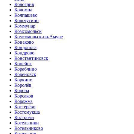
Кологрив
Коломна
Колпашево
Кольчугино
Коммунар
Комсомольск
Комсомольск-на-Амуре
Конаково
Кондопога
Кондрово
Константиновск
Копейск
Кораблино
Кореновск
Коркино
Королёв
Короча
Корсаков
Коряжма
Костерёво
Костомукша
Кострома
Котельники
Котельниково
Котельнич