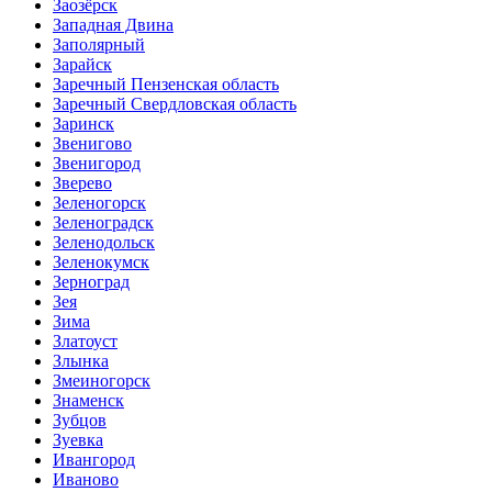
Заозёрск
Западная Двина
Заполярный
Зарайск
Заречный Пензенская область
Заречный Свердловская область
Заринск
Звенигово
Звенигород
Зверево
Зеленогорск
Зеленоградск
Зеленодольск
Зеленокумск
Зерноград
Зея
Зима
Златоуст
Злынка
Змеиногорск
Знаменск
Зубцов
Зуевка
Ивангород
Иваново