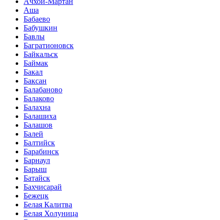
Ачхой-Мартан
Аша
Бабаево
Бабушкин
Бавлы
Багратионовск
Байкальск
Баймак
Бакал
Баксан
Балабаново
Балаково
Балахна
Балашиха
Балашов
Балей
Балтийск
Барабинск
Барнаул
Барыш
Батайск
Бахчисарай
Бежецк
Белая Калитва
Белая Холуница