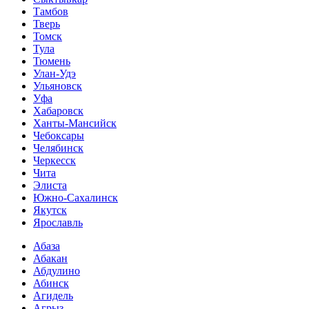
Тамбов
Тверь
Томск
Тула
Тюмень
Улан-Удэ
Ульяновск
Уфа
Хабаровск
Ханты-Мансийск
Чебоксары
Челябинск
Черкесск
Чита
Элиста
Южно-Сахалинск
Якутск
Ярославль
Абаза
Абакан
Абдулино
Абинск
Агидель
Агрыз