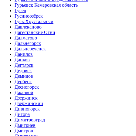
Гурьевск Кемеровская область
Гусев
Гусиноозёрск
Гусь-Хрустальный
Давлеканово
Дагестанские Огни
Далматово
Дальнегорск
Дальнереченск
Данилов
Данков
Дегтярск
Дедовск
Демидов
Дербент
Десногорск
Джанкой
Дзержинск
Дзержинский
Дивногорск
Дигора
Димитровград
Дмитриев
Дмитров