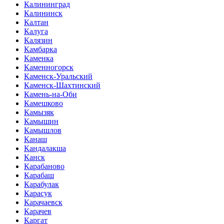
Калининград
Калининск
Калтан
Калуга
Калязин
Камбарка
Каменка
Каменногорск
Каменск-Уральский
Каменск-Шахтинский
Камень-на-Оби
Камешково
Камызяк
Камышин
Камышлов
Канаш
Кандалакша
Канск
Карабаново
Карабаш
Карабулак
Карасук
Карачаевск
Карачев
Каргат