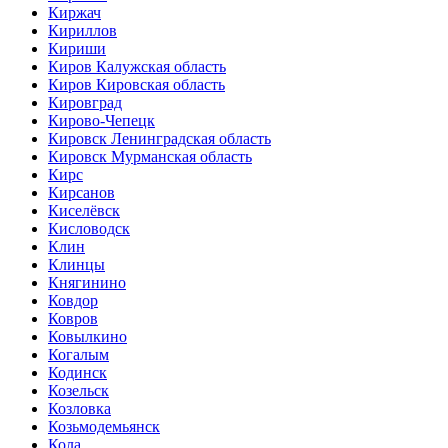
Киржач
Кириллов
Кириши
Киров Калужская область
Киров Кировская область
Кировград
Кирово-Чепецк
Кировск Ленинградская область
Кировск Мурманская область
Кирс
Кирсанов
Киселёвск
Кисловодск
Клин
Клинцы
Княгинино
Ковдор
Ковров
Ковылкино
Когалым
Кодинск
Козельск
Козловка
Козьмодемьянск
Кола