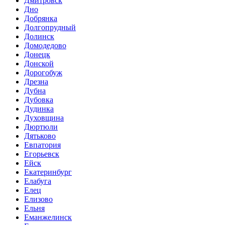
Дмитровск
Дно
Добрянка
Долгопрудный
Долинск
Домодедово
Донецк
Донской
Дорогобуж
Дрезна
Дубна
Дубовка
Дудинка
Духовщина
Дюртюли
Дятьково
Евпатория
Егорьевск
Ейск
Екатеринбург
Елабуга
Елец
Елизово
Ельня
Еманжелинск