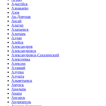
Адыгейск
Азнакаево
Азов
Ак-Довурак
Аксай
Алагир
Алапаевск
Алатырь
Алдан
Алейск
Александров
Александровск
Александровск-Сахалинский
Алексеевка
Алексин
Алзамай
Алупка
Алушта
Альметьевск
Амурск
Анадырь
Анапа
Ангарск
Андреаполь