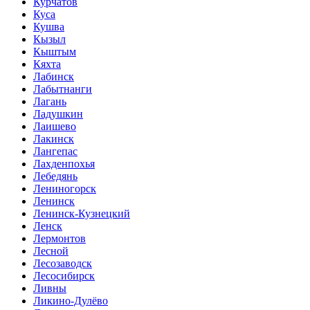
Курчатов
Куса
Кушва
Кызыл
Кыштым
Кяхта
Лабинск
Лабытнанги
Лагань
Ладушкин
Лаишево
Лакинск
Лангепас
Лахденпохья
Лебедянь
Лениногорск
Ленинск
Ленинск-Кузнецкий
Ленск
Лермонтов
Лесной
Лесозаводск
Лесосибирск
Ливны
Ликино-Дулёво