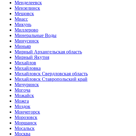
Менделеевск
Мензелинск
Мещовск
Миасс
Микунь
Миллерово
Минеральные Воды
Минусинск
Миньяр
Мирный Архангельская область
Мирный Якутия
Михайлов
Михайловка
Михайловск Свердловская область
Михайловск Ставропольский край
Мичуринск
Могоча
Можайск
Можга
Моздок
Мончегорск
Морозовск
Моршанск
Мосальск
Москва