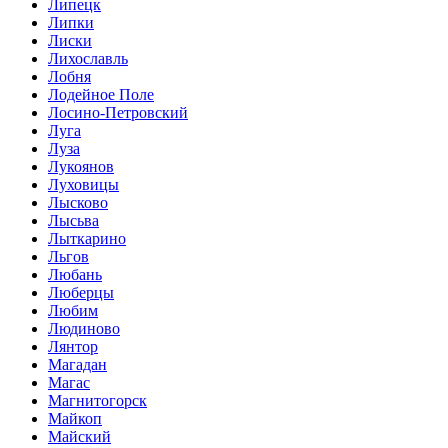
Липецк
Липки
Лиски
Лихославль
Лобня
Лодейное Поле
Лосино-Петровский
Луга
Луза
Лукоянов
Луховицы
Лысково
Лысьва
Лыткарино
Льгов
Любань
Люберцы
Любим
Людиново
Лянтор
Магадан
Магас
Магнитогорск
Майкоп
Майский