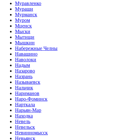
Муравленко
Мураши
Мурманск
Муром
Мценск
Мыски
Мытищи
Мышкин
Набережные Челны
Навашино
Наволоки
Надым
Назарово
Назрань
Называевск
Нальчик
Нариманов
Наро-Фоминск
Нарткала
Нарьян-Мар
Находка
Невель
Невельск
Невинномысск
Невьянск