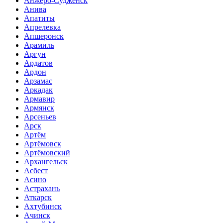
Анжеро-Судженск
Анива
Апатиты
Апрелевка
Апшеронск
Арамиль
Аргун
Ардатов
Ардон
Арзамас
Аркадак
Армавир
Армянск
Арсеньев
Арск
Артём
Артёмовск
Артёмовский
Архангельск
Асбест
Асино
Астрахань
Аткарск
Ахтубинск
Ачинск