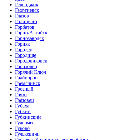
Геленджик
Георгиевск
Глазов
Голицыно
Горбатов
Горно-Алтайск
Горнозаводск
Горняк
Городец
Городище
Городовиковск
Гороховец
Горячий Ключ
Грайворон
Гремячинск
Грозный
Грязи
Грязовец
Губаха
Губкин
Губкинский
Гудермес
Гуково
Гулькевичи
Гурьевск Калининградская область