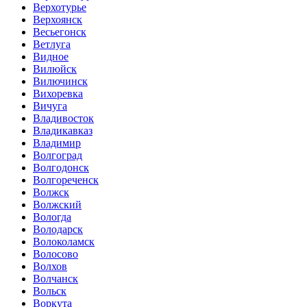
Верхотурье
Верхоянск
Весьегонск
Ветлуга
Видное
Вилюйск
Вилючинск
Вихоревка
Вичуга
Владивосток
Владикавказ
Владимир
Волгоград
Волгодонск
Волгореченск
Волжск
Волжский
Вологда
Володарск
Волоколамск
Волосово
Волхов
Волчанск
Вольск
Воркута