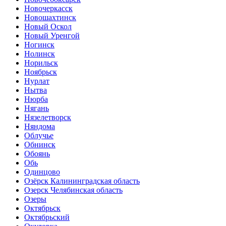
Новочеркасск
Новошахтинск
Новый Оскол
Новый Уренгой
Ногинск
Нолинск
Норильск
Ноябрьск
Нурлат
Нытва
Нюрба
Нягань
Нязелетворск
Няндома
Облучье
Обнинск
Обоянь
Обь
Одинцово
Озёрск Калининградская область
Озерск Челябинская область
Озеры
Октябрьск
Октябрьский