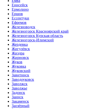
Емва
Енисейск
Ермолино
Ершов
Ессентуки
Ефремов
Железноводск
Железногорск Красноярский край
Железногорск Курская область
Железногорск-Илимский
Жердевка
Жигулёвск
Жиздра
Жирновск
Жуков
Жуковка
Жуковский
Завитинск
Заводоуковск
Заволжск
Заволжье
Задонск
Заинск
Закаменск
Заозёрный