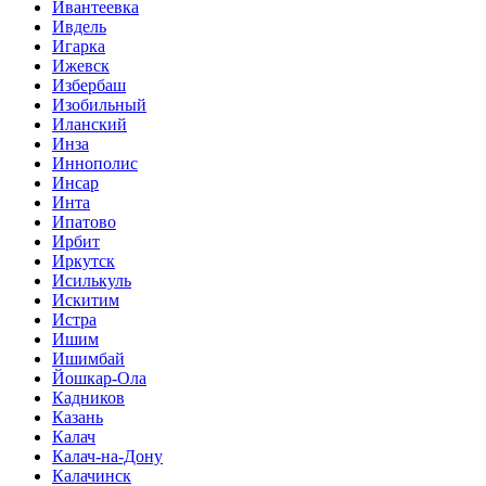
Ивантеевка
Ивдель
Игарка
Ижевск
Избербаш
Изобильный
Иланский
Инза
Иннополис
Инсар
Инта
Ипатово
Ирбит
Иркутск
Исилькуль
Искитим
Истра
Ишим
Ишимбай
Йошкар-Ола
Кадников
Казань
Калач
Калач-на-Дону
Калачинск