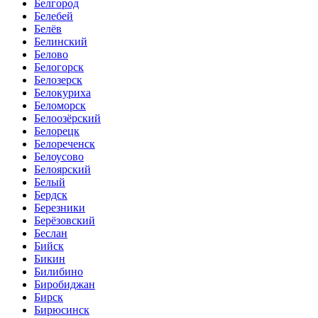
Белгород
Белебей
Белёв
Белинский
Белово
Белогорск
Белозерск
Белокуриха
Беломорск
Белоозёрский
Белорецк
Белореченск
Белоусово
Белоярский
Белый
Бердск
Березники
Берёзовский
Беслан
Бийск
Бикин
Билибино
Биробиджан
Бирск
Бирюсинск