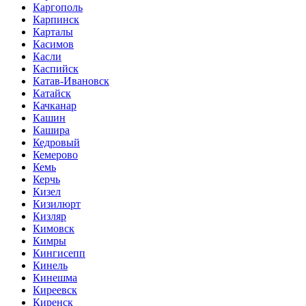
Каргополь
Карпинск
Карталы
Касимов
Касли
Каспийск
Катав-Ивановск
Катайск
Качканар
Кашин
Кашира
Кедровый
Кемерово
Кемь
Керчь
Кизел
Кизилюрт
Кизляр
Кимовск
Кимры
Кингисепп
Кинель
Кинешма
Киреевск
Киренск