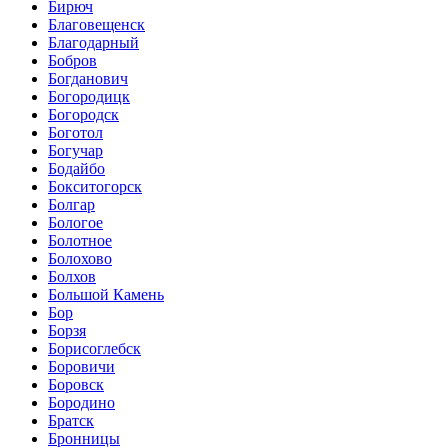
Бирюч
Благовещенск
Благодарный
Бобров
Богданович
Богородицк
Богородск
Боготол
Богучар
Бодайбо
Бокситогорск
Болгар
Бологое
Болотное
Болохово
Болхов
Большой Камень
Бор
Борзя
Борисоглебск
Боровичи
Боровск
Бородино
Братск
Бронницы