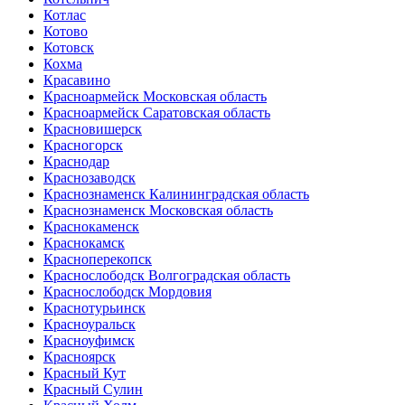
Котлас
Котово
Котовск
Кохма
Красавино
Красноармейск Московская область
Красноармейск Саратовская область
Красновишерск
Красногорск
Краснодар
Краснозаводск
Краснознаменск Калининградская область
Краснознаменск Московская область
Краснокаменск
Краснокамск
Красноперекопск
Краснослободск Волгоградская область
Краснослободск Мордовия
Краснотурьинск
Красноуральск
Красноуфимск
Красноярск
Красный Кут
Красный Сулин