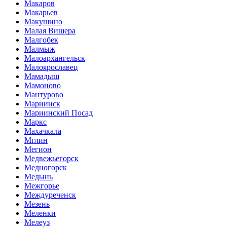
Макаров
Макарьев
Макушино
Малая Вишера
Малгобек
Малмыж
Малоархангельск
Малоярославец
Мамадыш
Мамоново
Мантурово
Мариинск
Мариинский Посад
Маркс
Махачкала
Мглин
Мегион
Медвежьегорск
Медногорск
Медынь
Межгорье
Междуреченск
Мезень
Меленки
Мелеуз