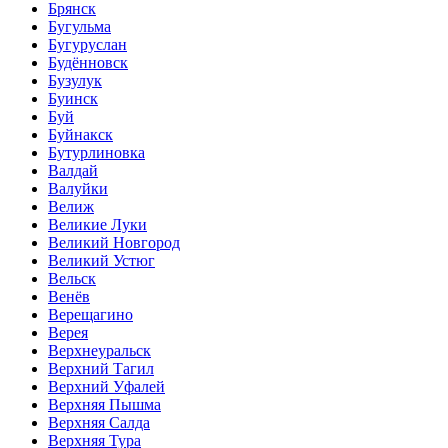
Брянск
Бугульма
Бугуруслан
Будённовск
Бузулук
Буинск
Буй
Буйнакск
Бутурлиновка
Валдай
Валуйки
Велиж
Великие Луки
Великий Новгород
Великий Устюг
Вельск
Венёв
Верещагино
Верея
Верхнеуральск
Верхний Тагил
Верхний Уфалей
Верхняя Пышма
Верхняя Салда
Верхняя Тура