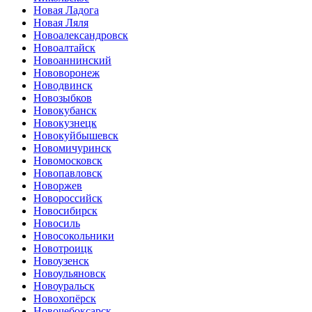
Новая Ладога
Новая Ляля
Новоалександровск
Новоалтайск
Новоаннинский
Нововоронеж
Новодвинск
Новозыбков
Новокубанск
Новокузнецк
Новокуйбышевск
Новомичуринск
Новомосковск
Новопавловск
Новоржев
Новороссийск
Новосибирск
Новосиль
Новосокольники
Новотроицк
Новоузенск
Новоульяновск
Новоуральск
Новохопёрск
Новочебоксарск