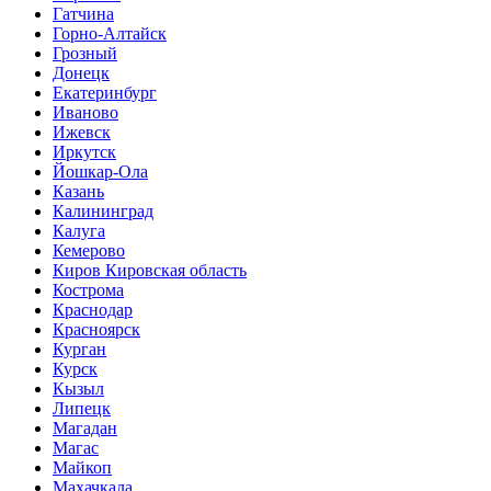
Гатчина
Горно-Алтайск
Грозный
Донецк
Екатеринбург
Иваново
Ижевск
Иркутск
Йошкар-Ола
Казань
Калининград
Калуга
Кемерово
Киров Кировская область
Кострома
Краснодар
Красноярск
Курган
Курск
Кызыл
Липецк
Магадан
Магас
Майкоп
Махачкала