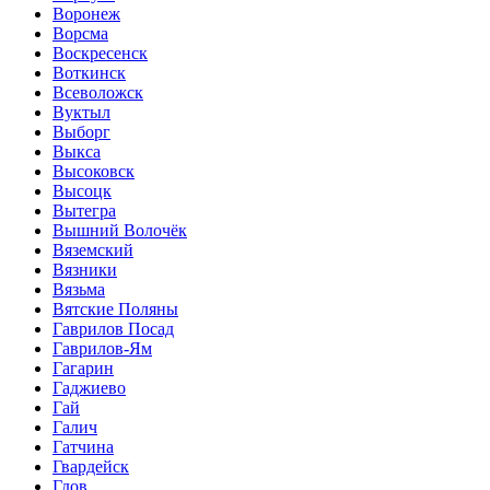
Воронеж
Ворсма
Воскресенск
Воткинск
Всеволожск
Вуктыл
Выборг
Выкса
Высоковск
Высоцк
Вытегра
Вышний Волочёк
Вяземский
Вязники
Вязьма
Вятские Поляны
Гаврилов Посад
Гаврилов-Ям
Гагарин
Гаджиево
Гай
Галич
Гатчина
Гвардейск
Гдов