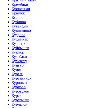
Красный Холм
Кремёнки
Кропоткин
Крымск
Кстово
Кубинка
Кувандык
Кувшиново
Кудрово
Кудымкар
Кузнецк
Куйбышев
Кукмор
Кулебаки
Кумертау
Кунгур
Купино
Курган
Курганинск
Курильск
Курлово
Куровское
Курск
Куртамыш
Курчалой