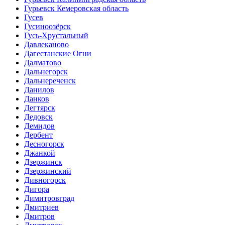
Гурьевск Кемеровская область
Гусев
Гусиноозёрск
Гусь-Хрустальный
Давлеканово
Дагестанские Огни
Далматово
Дальнегорск
Дальнереченск
Данилов
Данков
Дегтярск
Дедовск
Демидов
Дербент
Десногорск
Джанкой
Дзержинск
Дзержинский
Дивногорск
Дигора
Димитровград
Дмитриев
Дмитров