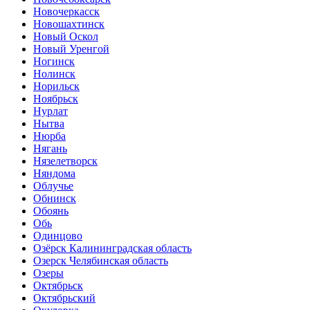
Новочеркасск
Новошахтинск
Новый Оскол
Новый Уренгой
Ногинск
Нолинск
Норильск
Ноябрьск
Нурлат
Нытва
Нюрба
Нягань
Нязелетворск
Няндома
Облучье
Обнинск
Обоянь
Обь
Одинцово
Озёрск Калининградская область
Озерск Челябинская область
Озеры
Октябрьск
Октябрьский