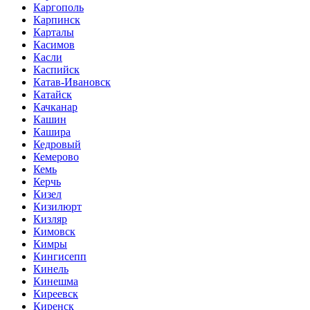
Каргополь
Карпинск
Карталы
Касимов
Касли
Каспийск
Катав-Ивановск
Катайск
Качканар
Кашин
Кашира
Кедровый
Кемерово
Кемь
Керчь
Кизел
Кизилюрт
Кизляр
Кимовск
Кимры
Кингисепп
Кинель
Кинешма
Киреевск
Киренск