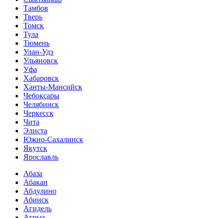
Тамбов
Тверь
Томск
Тула
Тюмень
Улан-Удэ
Ульяновск
Уфа
Хабаровск
Ханты-Мансийск
Чебоксары
Челябинск
Черкесск
Чита
Элиста
Южно-Сахалинск
Якутск
Ярославль
Абаза
Абакан
Абдулино
Абинск
Агидель
Агрыз