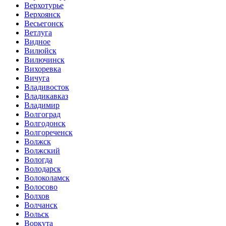
Верхотурье
Верхоянск
Весьегонск
Ветлуга
Видное
Вилюйск
Вилючинск
Вихоревка
Вичуга
Владивосток
Владикавказ
Владимир
Волгоград
Волгодонск
Волгореченск
Волжск
Волжский
Вологда
Володарск
Волоколамск
Волосово
Волхов
Волчанск
Вольск
Воркута