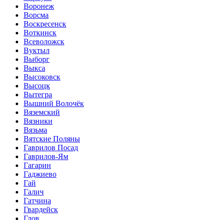
Воронеж
Ворсма
Воскресенск
Воткинск
Всеволожск
Вуктыл
Выборг
Выкса
Высоковск
Высоцк
Вытегра
Вышний Волочёк
Вяземский
Вязники
Вязьма
Вятские Поляны
Гаврилов Посад
Гаврилов-Ям
Гагарин
Гаджиево
Гай
Галич
Гатчина
Гвардейск
Гдов