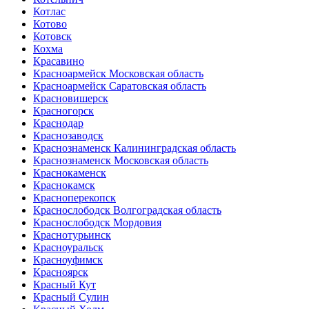
Котлас
Котово
Котовск
Кохма
Красавино
Красноармейск Московская область
Красноармейск Саратовская область
Красновишерск
Красногорск
Краснодар
Краснозаводск
Краснознаменск Калининградская область
Краснознаменск Московская область
Краснокаменск
Краснокамск
Красноперекопск
Краснослободск Волгоградская область
Краснослободск Мордовия
Краснотурьинск
Красноуральск
Красноуфимск
Красноярск
Красный Кут
Красный Сулин