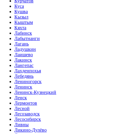
Курчатов
Куса
Кушва
Кызыл
Кыштым
Кяхта
Лабинск
Лабытнанги
Лагань
Ладушкин
Лаишево
Лакинск
Лангепас
Лахденпохья
Лебедянь
Лениногорск
Ленинск
Ленинск-Кузнецкий
Ленск
Лермонтов
Лесной
Лесозаводск
Лесосибирск
Ливны
Ликино-Дулёво