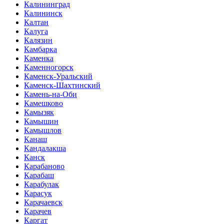
Калининград
Калининск
Калтан
Калуга
Калязин
Камбарка
Каменка
Каменногорск
Каменск-Уральский
Каменск-Шахтинский
Камень-на-Оби
Камешково
Камызяк
Камышин
Камышлов
Канаш
Кандалакша
Канск
Карабаново
Карабаш
Карабулак
Карасук
Карачаевск
Карачев
Каргат