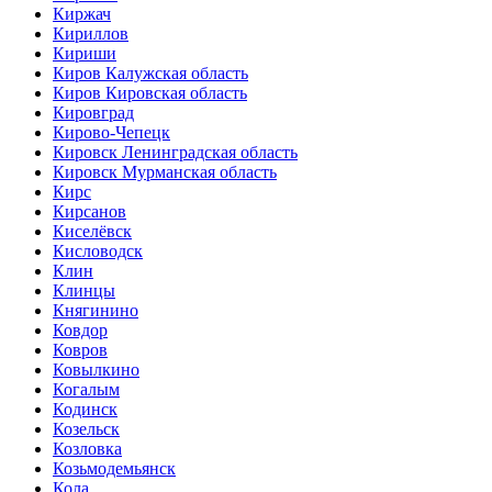
Киржач
Кириллов
Кириши
Киров Калужская область
Киров Кировская область
Кировград
Кирово-Чепецк
Кировск Ленинградская область
Кировск Мурманская область
Кирс
Кирсанов
Киселёвск
Кисловодск
Клин
Клинцы
Княгинино
Ковдор
Ковров
Ковылкино
Когалым
Кодинск
Козельск
Козловка
Козьмодемьянск
Кола