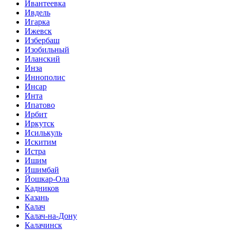
Ивантеевка
Ивдель
Игарка
Ижевск
Избербаш
Изобильный
Иланский
Инза
Иннополис
Инсар
Инта
Ипатово
Ирбит
Иркутск
Исилькуль
Искитим
Истра
Ишим
Ишимбай
Йошкар-Ола
Кадников
Казань
Калач
Калач-на-Дону
Калачинск