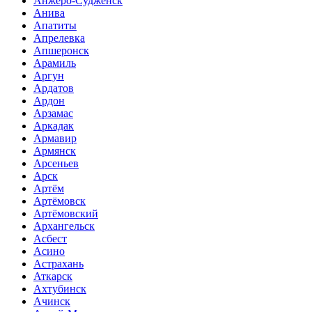
Анжеро-Судженск
Анива
Апатиты
Апрелевка
Апшеронск
Арамиль
Аргун
Ардатов
Ардон
Арзамас
Аркадак
Армавир
Армянск
Арсеньев
Арск
Артём
Артёмовск
Артёмовский
Архангельск
Асбест
Асино
Астрахань
Аткарск
Ахтубинск
Ачинск