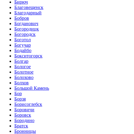
Бирюч
Благовещенск
Благодарный
Бобров
Богданович
Богородицк
Богородск
Боготол
Богучар
Бодайбо
Бокситогорск
Болгар
Бологое
Болотное
Болохово
Болхов
Большой Камень
Бор
Борзя
Борисоглебск
Боровичи
Боровск
Бородино
Братск
Бронницы