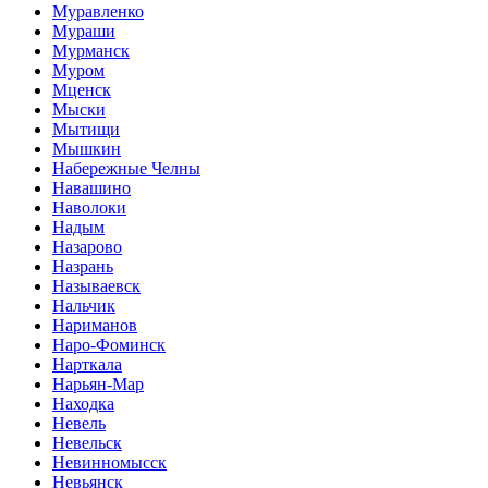
Муравленко
Мураши
Мурманск
Муром
Мценск
Мыски
Мытищи
Мышкин
Набережные Челны
Навашино
Наволоки
Надым
Назарово
Назрань
Называевск
Нальчик
Нариманов
Наро-Фоминск
Нарткала
Нарьян-Мар
Находка
Невель
Невельск
Невинномысск
Невьянск