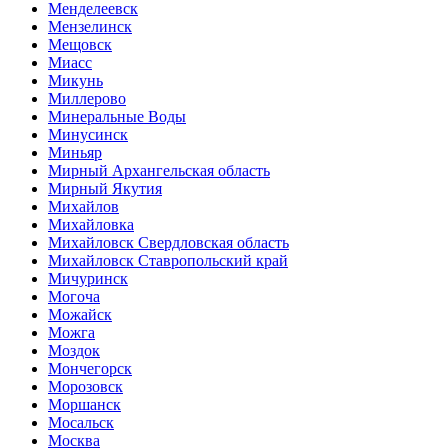
Менделеевск
Мензелинск
Мещовск
Миасс
Микунь
Миллерово
Минеральные Воды
Минусинск
Миньяр
Мирный Архангельская область
Мирный Якутия
Михайлов
Михайловка
Михайловск Свердловская область
Михайловск Ставропольский край
Мичуринск
Могоча
Можайск
Можга
Моздок
Мончегорск
Морозовск
Моршанск
Мосальск
Москва