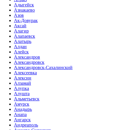
Адыгейск
Азнакаево
Азов
Ак-Довурак
Аксай
Алагир
Алапаевск
Алатырь
Алдан
Алейск
Александров
Александровск
Александровск-Сахалинский
Алексеевка
Алексин
Алзамай
Алупка
Алушта
Альметьевск
Амурск
Анадырь
Анапа
Ангарск
Андреаполь