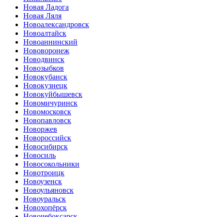
Новая Ладога
Новая Ляля
Новоалександровск
Новоалтайск
Новоаннинский
Нововоронеж
Новодвинск
Новозыбков
Новокубанск
Новокузнецк
Новокуйбышевск
Новомичуринск
Новомосковск
Новопавловск
Новоржев
Новороссийск
Новосибирск
Новосиль
Новосокольники
Новотроицк
Новоузенск
Новоульяновск
Новоуральск
Новохопёрск
Новочебоксарск