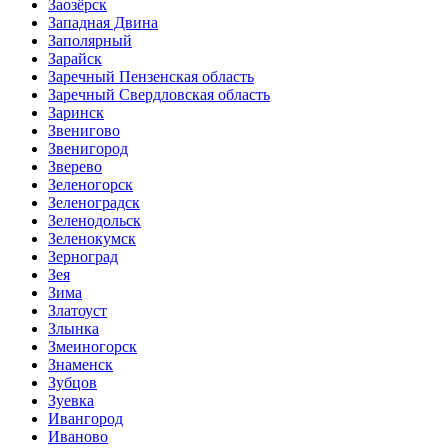
Заозёрск
Западная Двина
Заполярный
Зарайск
Заречный Пензенская область
Заречный Свердловская область
Заринск
Звенигово
Звенигород
Зверево
Зеленогорск
Зеленоградск
Зеленодольск
Зеленокумск
Зерноград
Зея
Зима
Златоуст
Злынка
Змеиногорск
Знаменск
Зубцов
Зуевка
Ивангород
Иваново