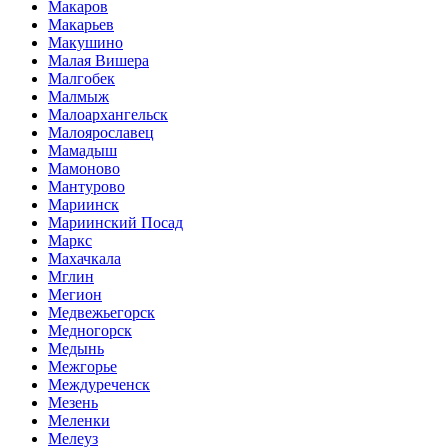
Макаров
Макарьев
Макушино
Малая Вишера
Малгобек
Малмыж
Малоархангельск
Малоярославец
Мамадыш
Мамоново
Мантурово
Мариинск
Мариинский Посад
Маркс
Махачкала
Мглин
Мегион
Медвежьегорск
Медногорск
Медынь
Межгорье
Междуреченск
Мезень
Меленки
Мелеуз