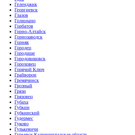
Геленджик
Георгиевск
Глазов
Голицыно
Горбатов
Горно-Алтайск
Горнозаводск
Горняк
Городец
Городище
Городовиковск
Гороховец
Горячий Ключ
Грайворон
Гремячинск
Грозный
Грязи
Грязовец
Губаха
Губкин
Губкинский
Гудермес
Гуково
Гулькевичи
Гурьевск Калининградская область