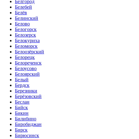
Белгород
Белебей
Белёв
Белинский
Белово
Белогорск
Белозерск
Белокуриха
Беломорск
Белоозёрский
Белорецк
Белореченск
Белоусово
Белоярский
Белый
Бердск
Березники
Берёзовский
Беслан
Бийск
Бикин
Билибино
Биробиджан
Бирск
Бирюсинск