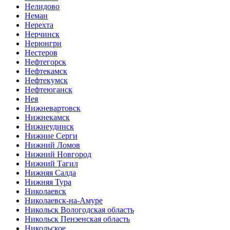
Нелидово
Неман
Нерехта
Нерчинск
Нерюнгри
Нестеров
Нефтегорск
Нефтекамск
Нефтекумск
Нефтеюганск
Нея
Нижневартовск
Нижнекамск
Нижнеудинск
Нижние Серги
Нижний Ломов
Нижний Новгород
Нижний Тагил
Нижняя Салда
Нижняя Тура
Николаевск
Николаевск-на-Амуре
Никольск Вологодская область
Никольск Пензенская область
Никольское