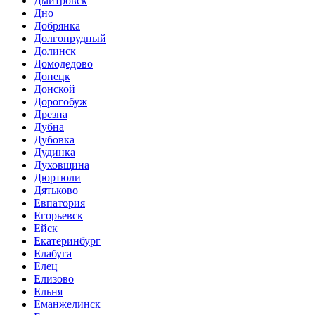
Дмитровск
Дно
Добрянка
Долгопрудный
Долинск
Домодедово
Донецк
Донской
Дорогобуж
Дрезна
Дубна
Дубовка
Дудинка
Духовщина
Дюртюли
Дятьково
Евпатория
Егорьевск
Ейск
Екатеринбург
Елабуга
Елец
Елизово
Ельня
Еманжелинск