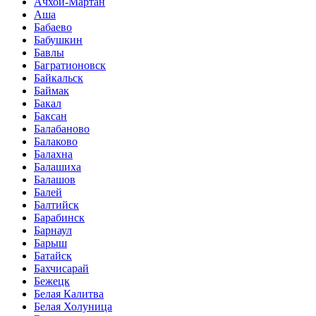
Ачхой-Мартан
Аша
Бабаево
Бабушкин
Бавлы
Багратионовск
Байкальск
Баймак
Бакал
Баксан
Балабаново
Балаково
Балахна
Балашиха
Балашов
Балей
Балтийск
Барабинск
Барнаул
Барыш
Батайск
Бахчисарай
Бежецк
Белая Калитва
Белая Холуница