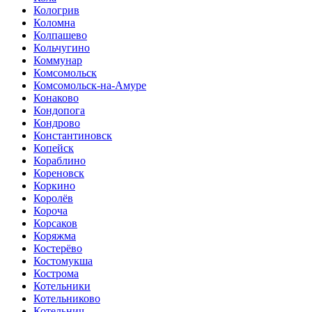
Кологрив
Коломна
Колпашево
Кольчугино
Коммунар
Комсомольск
Комсомольск-на-Амуре
Конаково
Кондопога
Кондрово
Константиновск
Копейск
Кораблино
Кореновск
Коркино
Королёв
Короча
Корсаков
Коряжма
Костерёво
Костомукша
Кострома
Котельники
Котельниково
Котельнич