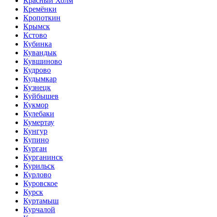
Красный Холм
Кремёнки
Кропоткин
Крымск
Кстово
Кубинка
Кувандык
Кувшиново
Кудрово
Кудымкар
Кузнецк
Куйбышев
Кукмор
Кулебаки
Кумертау
Кунгур
Купино
Курган
Курганинск
Курильск
Курлово
Куровское
Курск
Куртамыш
Курчалой