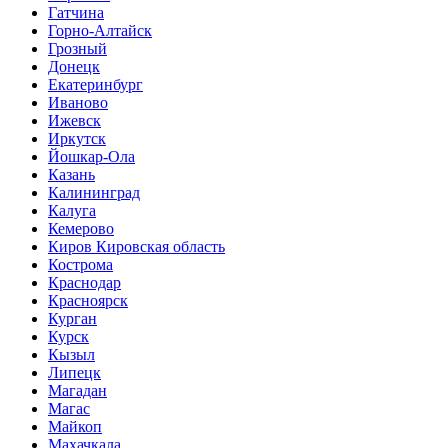
Гатчина
Горно-Алтайск
Грозный
Донецк
Екатеринбург
Иваново
Ижевск
Иркутск
Йошкар-Ола
Казань
Калининград
Калуга
Кемерово
Киров Кировская область
Кострома
Краснодар
Красноярск
Курган
Курск
Кызыл
Липецк
Магадан
Магас
Майкоп
Махачкала