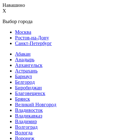
Навашино
X
Выбор города
Москва
Ростов-на-Дону
Санкт-Петербург
Абакан
Анадырь
Архангельск
Астрахань
Барнаул
Белгород
Биробиджан
Благовещенск
Брянск
Великий Новгород
Владивосток
Владикавказ
Владимир
Волгоград
Вологда
Воронеж