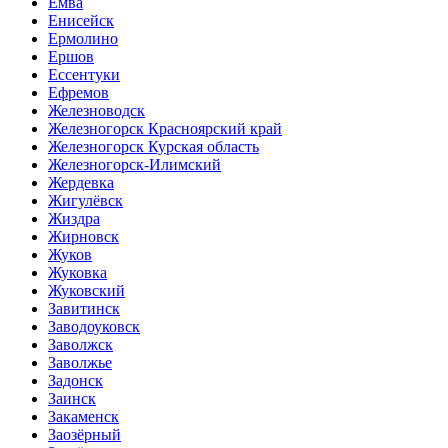
Емва
Енисейск
Ермолино
Ершов
Ессентуки
Ефремов
Железноводск
Железногорск Красноярский край
Железногорск Курская область
Железногорск-Илимский
Жердевка
Жигулёвск
Жиздра
Жирновск
Жуков
Жуковка
Жуковский
Завитинск
Заводоуковск
Заволжск
Заволжье
Задонск
Заинск
Закаменск
Заозёрный