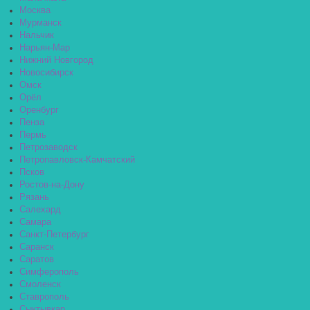
Москва
Мурманск
Нальчик
Нарьян-Мар
Нижний Новгород
Новосибирск
Омск
Орёл
Оренбург
Пенза
Пермь
Петрозаводск
Петропавловск-Камчатский
Псков
Ростов-на-Дону
Рязань
Салехард
Самара
Санкт-Петербург
Саранск
Саратов
Симферополь
Смоленск
Ставрополь
Сыктывкар