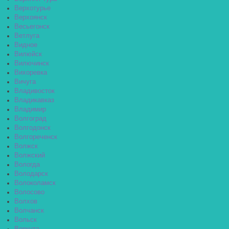
Верхотурье
Верхоянск
Весьегонск
Ветлуга
Видное
Вилюйск
Вилючинск
Вихоревка
Вичуга
Владивосток
Владикавказ
Владимир
Волгоград
Волгодонск
Волгореченск
Волжск
Волжский
Вологда
Володарск
Волоколамск
Волосово
Волхов
Волчанск
Вольск