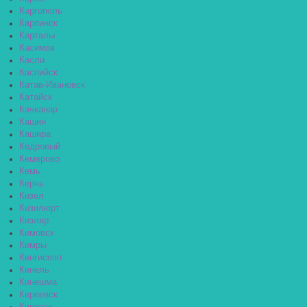
Каргополь
Карпинск
Карталы
Касимов
Касли
Каспийск
Катав-Ивановск
Катайск
Качканар
Кашин
Кашира
Кедровый
Кемерово
Кемь
Керчь
Кизел
Кизилюрт
Кизляр
Кимовск
Кимры
Кингисепп
Кинель
Кинешма
Киреевск