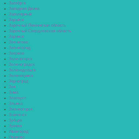
Заозёрск
Западная Двина
Заполярный
Зарайск
Заречный Пензенская область
Заречный Свердловская область
Заринск
Звенигово
Звенигород
Зверево
Зеленогорск
Зеленоградск
Зеленодольск
Зеленокумск
Зерноград
Зея
Зима
Златоуст
Злынка
Змеиногорск
Знаменск
Зубцов
Зуевка
Ивангород
Иваново