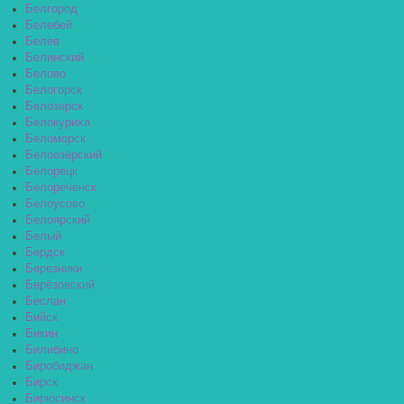
Белгород
Белебей
Белёв
Белинский
Белово
Белогорск
Белозерск
Белокуриха
Беломорск
Белоозёрский
Белорецк
Белореченск
Белоусово
Белоярский
Белый
Бердск
Березники
Берёзовский
Беслан
Бийск
Бикин
Билибино
Биробиджан
Бирск
Бирюсинск