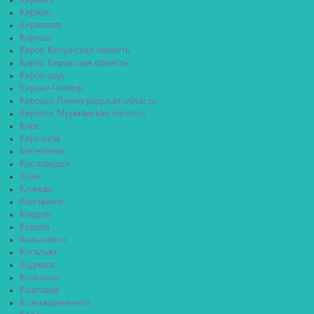
Киренск
Киржач
Кириллов
Кириши
Киров Калужская область
Киров Кировская область
Кировград
Кирово-Чепецк
Кировск Ленинградская область
Кировск Мурманская область
Кирс
Кирсанов
Киселёвск
Кисловодск
Клин
Клинцы
Княгинино
Ковдор
Ковров
Ковылкино
Когалым
Кодинск
Козельск
Козловка
Козьмодемьянск