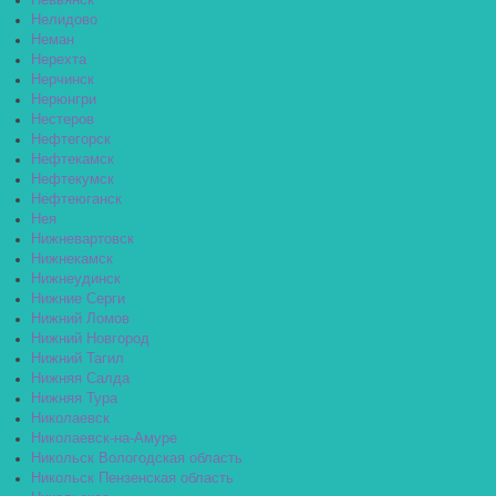
Невьянск
Нелидово
Неман
Нерехта
Нерчинск
Нерюнгри
Нестеров
Нефтегорск
Нефтекамск
Нефтекумск
Нефтеюганск
Нея
Нижневартовск
Нижнекамск
Нижнеудинск
Нижние Серги
Нижний Ломов
Нижний Новгород
Нижний Тагил
Нижняя Салда
Нижняя Тура
Николаевск
Николаевск-на-Амуре
Никольск Вологодская область
Никольск Пензенская область