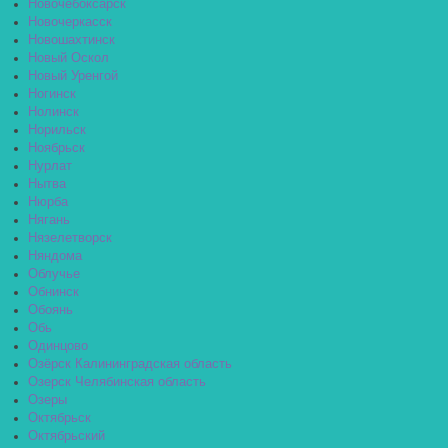
Новочебоксарск
Новочеркасск
Новошахтинск
Новый Оскол
Новый Уренгой
Ногинск
Нолинск
Норильск
Ноябрьск
Нурлат
Нытва
Нюрба
Нягань
Нязелетворск
Няндома
Облучье
Обнинск
Обоянь
Обь
Одинцово
Озёрск Калининградская область
Озерск Челябинская область
Озеры
Октябрьск
Октябрьский