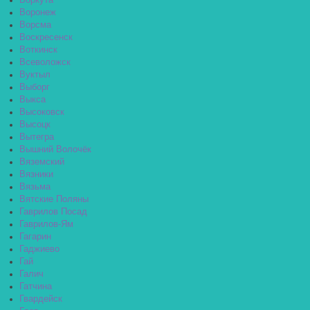
Воркута
Воронеж
Ворсма
Воскресенск
Воткинск
Всеволожск
Вуктыл
Выборг
Выкса
Высоковск
Высоцк
Вытегра
Вышний Волочёк
Вяземский
Вязники
Вязьма
Вятские Поляны
Гаврилов Посад
Гаврилов-Ям
Гагарин
Гаджиево
Гай
Галич
Гатчина
Гвардейск