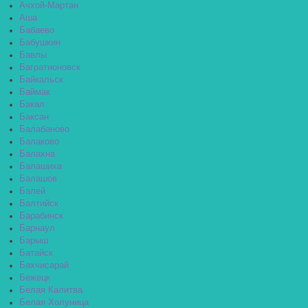
Ачхой-Мартан
Аша
Бабаево
Бабушкин
Бавлы
Багратионовск
Байкальск
Баймак
Бакал
Баксан
Балабаново
Балаково
Балахна
Балашиха
Балашов
Балей
Балтийск
Барабинск
Барнаул
Барыш
Батайск
Бахчисарай
Бежецк
Белая Калитва
Белая Холуница