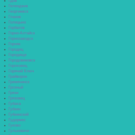
Гдов
Геленджик
Георгиевск
Глазов
Голицыно
Горбатов
Горно-Алтайск
Горнозаводск
Горняк
Городец
Городище
Городовиковск
Гороховец
Горячий Ключ
Грайворон
Гремячинск
Грозный
Грязи
Грязовец
Губаха
Губкин
Губкинский
Гудермес
Гуково
Гулькевичи