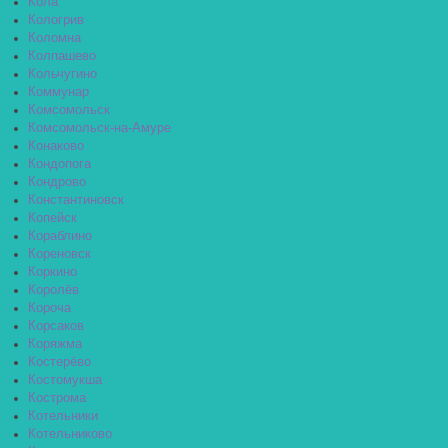
Кола
Кологрив
Коломна
Колпашево
Кольчугино
Коммунар
Комсомольск
Комсомольск-на-Амуре
Конаково
Кондопога
Кондрово
Константиновск
Копейск
Кораблино
Кореновск
Коркино
Королёв
Короча
Корсаков
Коряжма
Костерёво
Костомукша
Кострома
Котельники
Котельниково