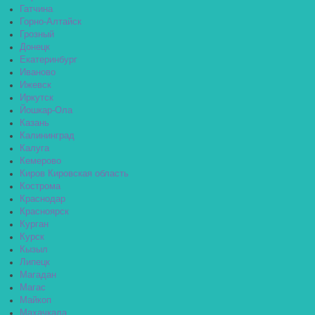
Гатчина
Горно-Алтайск
Грозный
Донецк
Екатеринбург
Иваново
Ижевск
Иркутск
Йошкар-Ола
Казань
Калининград
Калуга
Кемерово
Киров Кировская область
Кострома
Краснодар
Красноярск
Курган
Курск
Кызыл
Липецк
Магадан
Магас
Майкоп
Махачкала