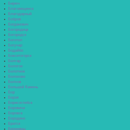
Бирюч
Благовещенск
Благодарный
Бобров
Богданович
Богородицк
Богородск
Боготол
Богучар
Бодайбо
Бокситогорск
Болгар
Бологое
Болотное
Болохово
Болхов
Большой Камень
Бор
Борзя
Борисоглебск
Боровичи
Боровск
Бородино
Братск
Бронницы