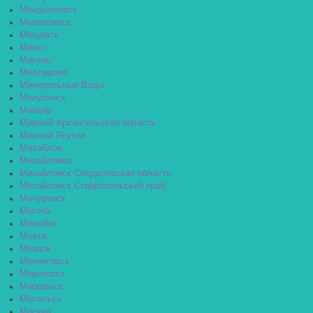
Менделеевск
Мензелинск
Мещовск
Миасс
Микунь
Миллерово
Минеральные Воды
Минусинск
Миньяр
Мирный Архангельская область
Мирный Якутия
Михайлов
Михайловка
Михайловск Свердловская область
Михайловск Ставропольский край
Мичуринск
Могоча
Можайск
Можга
Моздок
Мончегорск
Морозовск
Моршанск
Мосальск
Москва