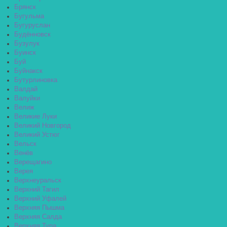
Брянск
Бугульма
Бугуруслан
Будённовск
Бузулук
Буинск
Буй
Буйнакск
Бутурлиновка
Валдай
Валуйки
Велиж
Великие Луки
Великий Новгород
Великий Устюг
Вельск
Венёв
Верещагино
Верея
Верхнеуральск
Верхний Тагил
Верхний Уфалей
Верхняя Пышма
Верхняя Салда
Верхняя Тура