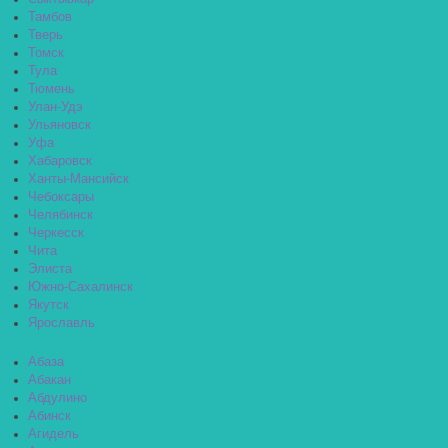
Тамбов
Тверь
Томск
Тула
Тюмень
Улан-Удэ
Ульяновск
Уфа
Хабаровск
Ханты-Мансийск
Чебоксары
Челябинск
Черкесск
Чита
Элиста
Южно-Сахалинск
Якутск
Ярославль
Абаза
Абакан
Абдулино
Абинск
Агидель