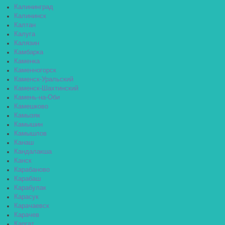
Калининград
Калининск
Калтан
Калуга
Калязин
Камбарка
Каменка
Каменногорск
Каменск-Уральский
Каменск-Шахтинский
Камень-на-Оби
Камешково
Камызяк
Камышин
Камышлов
Канаш
Кандалакша
Канск
Карабаново
Карабаш
Карабулак
Карасук
Карачаевск
Карачев
Каргат