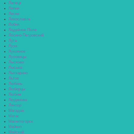
Липецк
Липки
Лиски
Лихославль
Лобня
Лодейное Поле
Лосино-Петровский
Луга
Луза
Лукоянов
Луховицы
Лысково
Лысьва
Лыткарино
Льгов
Любань
Люберцы
Любим
Людиново
Лянтор
Магадан
Магас
Магнитогорск
Майкоп
Майский