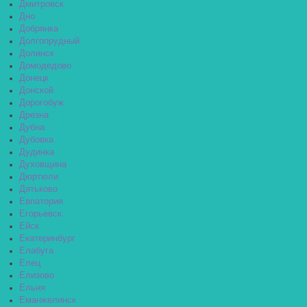
Дмитровск
Дно
Добрянка
Долгопрудный
Долинск
Домодедово
Донецк
Донской
Дорогобуж
Дрезна
Дубна
Дубовка
Дудинка
Духовщина
Дюртюли
Дятьково
Евпатория
Егорьевск
Ейск
Екатеринбург
Елабуга
Елец
Елизово
Ельня
Еманжелинск