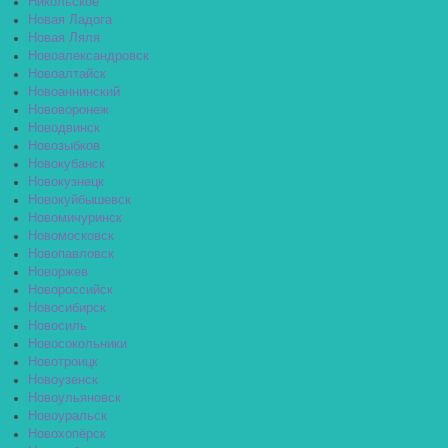
Никольское
Новая Ладога
Новая Ляля
Новоалександровск
Новоалтайск
Новоаннинский
Нововоронеж
Новодвинск
Новозыбков
Новокубанск
Новокузнецк
Новокуйбышевск
Новомичуринск
Новомосковск
Новопавловск
Новоржев
Новороссийск
Новосибирск
Новосиль
Новосокольники
Новотроицк
Новоузенск
Новоульяновск
Новоуральск
Новохопёрск