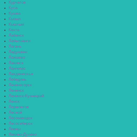
Курчатов
Куса
Кушва
Кызыл
Кыштым
Кяхта
Лабинск
Лабытнанги
Лагань
Ладушкин
Лаишево
Лакинск
Лангепас
Лахденпохья
Лебедянь
Лениногорск
Ленинск
Ленинск-Кузнецкий
Ленск
Лермонтов
Лесной
Лесозаводск
Лесосибирск
Ливны
Ликино-Дулёво