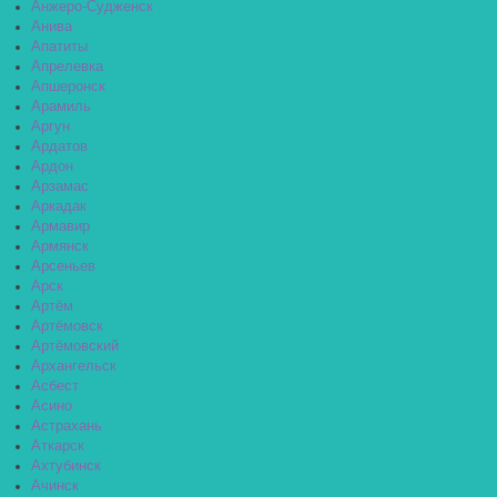
Анжеро-Судженск
Анива
Апатиты
Апрелевка
Апшеронск
Арамиль
Аргун
Ардатов
Ардон
Арзамас
Аркадак
Армавир
Армянск
Арсеньев
Арск
Артём
Артёмовск
Артёмовский
Архангельск
Асбест
Асино
Астрахань
Аткарск
Ахтубинск
Ачинск