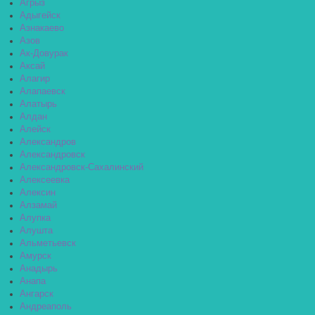
Агрыз
Адыгейск
Азнакаево
Азов
Ак-Довурак
Аксай
Алагир
Алапаевск
Алатырь
Алдан
Алейск
Александров
Александровск
Александровск-Сахалинский
Алексеевка
Алексин
Алзамай
Алупка
Алушта
Альметьевск
Амурск
Анадырь
Анапа
Ангарск
Андреаполь