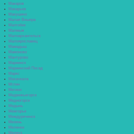
Макаров
Макарьев
Макушино
Малая Вишера
Малгобек
Малмыж
Малоархангельск
Малоярославец
Мамадыш
Мамоново
Мантурово
Мариинск
Мариинский Посад
Маркс
Махачкала
Мглин
Мегион
Медвежьегорск
Медногорск
Медынь
Межгорье
Междуреченск
Мезень
Меленки
Мелеуз