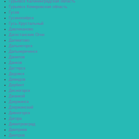
Гурьевск Калининградская область
Гурьевск Кемеровская область
Гусев
Гусиноозёрск
Гусь-Хрустальный
Давлеканово
Дагестанские Огни
Далматово
Дальнегорск
Дальнереченск
Данилов
Данков
Дегтярск
Дедовск
Демидов
Дербент
Десногорск
Джанкой
Дзержинск
Дзержинский
Дивногорск
Дигора
Димитровград
Дмитриев
Дмитров