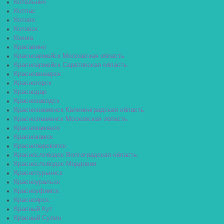
Котельнич
Котлас
Котово
Котовск
Кохма
Красавино
Красноармейск Московская область
Красноармейск Саратовская область
Красновишерск
Красногорск
Краснодар
Краснозаводск
Краснознаменск Калининградская область
Краснознаменск Московская область
Краснокаменск
Краснокамск
Красноперекопск
Краснослободск Волгоградская область
Краснослободск Мордовия
Краснотурьинск
Красноуральск
Красноуфимск
Красноярск
Красный Кут
Красный Сулин