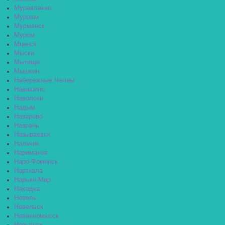
Муравленко
Мураши
Мурманск
Муром
Мценск
Мыски
Мытищи
Мышкин
Набережные Челны
Навашино
Наволоки
Надым
Назарово
Назрань
Называевск
Нальчик
Нариманов
Наро-Фоминск
Нарткала
Нарьян-Мар
Находка
Невель
Невельск
Невинномысск