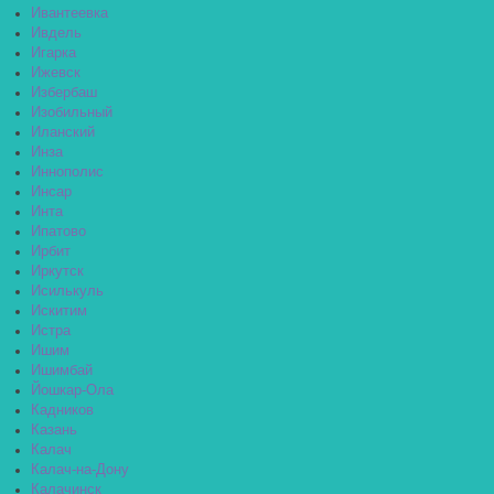
Ивантеевка
Ивдель
Игарка
Ижевск
Избербаш
Изобильный
Иланский
Инза
Иннополис
Инсар
Инта
Ипатово
Ирбит
Иркутск
Исилькуль
Искитим
Истра
Ишим
Ишимбай
Йошкар-Ола
Кадников
Казань
Калач
Калач-на-Дону
Калачинск