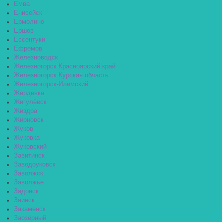
Емва
Енисейск
Ермолино
Ершов
Ессентуки
Ефремов
Железноводск
Железногорск Красноярский край
Железногорск Курская область
Железногорск-Илимский
Жердевка
Жигулёвск
Жиздра
Жирновск
Жуков
Жуковка
Жуковский
Завитинск
Заводоуковск
Заволжск
Заволжье
Задонск
Заинск
Закаменск
Заозёрный