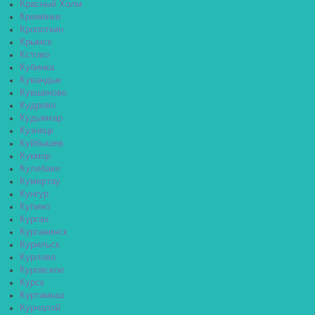
Красный Холм
Кремёнки
Кропоткин
Крымск
Кстово
Кубинка
Кувандык
Кувшиново
Кудрово
Кудымкар
Кузнецк
Куйбышев
Кукмор
Кулебаки
Кумертау
Кунгур
Купино
Курган
Курганинск
Курильск
Курлово
Куровское
Курск
Куртамыш
Курчалой