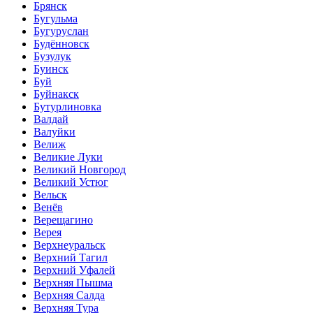
Брянск
Бугульма
Бугуруслан
Будённовск
Бузулук
Буинск
Буй
Буйнакск
Бутурлиновка
Валдай
Валуйки
Велиж
Великие Луки
Великий Новгород
Великий Устюг
Вельск
Венёв
Верещагино
Верея
Верхнеуральск
Верхний Тагил
Верхний Уфалей
Верхняя Пышма
Верхняя Салда
Верхняя Тура