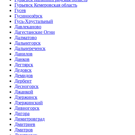
Гурьевск Кемеровская область
Гусев
Гусиноозёрск
Гусь-Хрустальный
Давлеканово
Дагестанские Огни
Далматово
Дальнегорск
Дальнереченск
Данилов
Данков
Дегтярск
Дедовск
Демидов
Дербент
Десногорск
Джанкой
Дзержинск
Дзержинский
Дивногорск
Дигора
Димитровград
Дмитриев
Дмитров