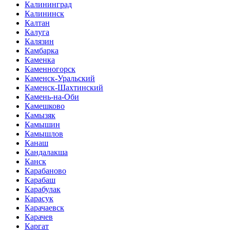
Калининград
Калининск
Калтан
Калуга
Калязин
Камбарка
Каменка
Каменногорск
Каменск-Уральский
Каменск-Шахтинский
Камень-на-Оби
Камешково
Камызяк
Камышин
Камышлов
Канаш
Кандалакша
Канск
Карабаново
Карабаш
Карабулак
Карасук
Карачаевск
Карачев
Каргат