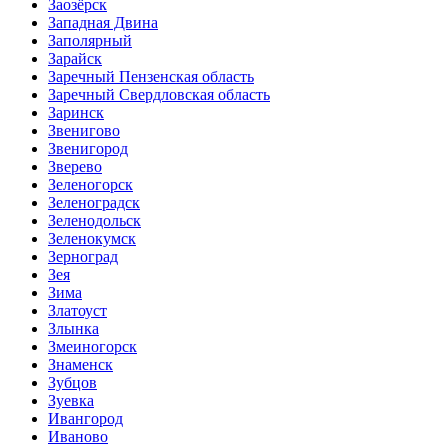
Заозёрск
Западная Двина
Заполярный
Зарайск
Заречный Пензенская область
Заречный Свердловская область
Заринск
Звенигово
Звенигород
Зверево
Зеленогорск
Зеленоградск
Зеленодольск
Зеленокумск
Зерноград
Зея
Зима
Златоуст
Злынка
Змеиногорск
Знаменск
Зубцов
Зуевка
Ивангород
Иваново