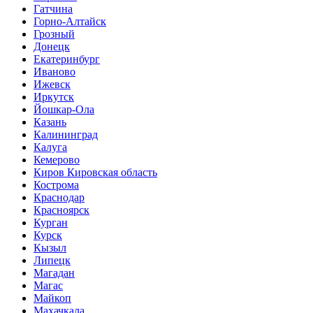
Гатчина
Горно-Алтайск
Грозный
Донецк
Екатеринбург
Иваново
Ижевск
Иркутск
Йошкар-Ола
Казань
Калининград
Калуга
Кемерово
Киров Кировская область
Кострома
Краснодар
Красноярск
Курган
Курск
Кызыл
Липецк
Магадан
Магас
Майкоп
Махачкала