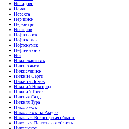
Нелидово
Неман
Нерехта
Нерчинск
Нерюнгри
Нестеров
Нефтегорск
Нефтекамск
Нефтекумск
Нефтеюганск
Нея
Нижневартовск
Нижнекамск
Нижнеудинск
Нижние Серги
Нижний Ломов
Нижний Новгород
Нижний Тагил
Нижняя Салда
Нижняя Тура
Николаевск
Николаевск-на-Амуре
Никольск Вологодская область
Никольск Пензенская область
Никольское