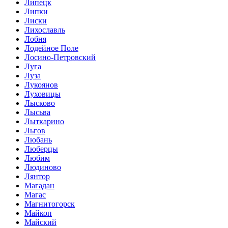
Липецк
Липки
Лиски
Лихославль
Лобня
Лодейное Поле
Лосино-Петровский
Луга
Луза
Лукоянов
Луховицы
Лысково
Лысьва
Лыткарино
Льгов
Любань
Люберцы
Любим
Людиново
Лянтор
Магадан
Магас
Магнитогорск
Майкоп
Майский