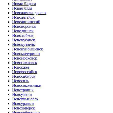
Новая Ладога
Новая Ляля
Новоалександровск
Новоалтайск
Новоаннинский
Нововоронеж
Новодвинск
Новозыбков
Новокубанск
Новокузнецк
Новокуйбышевск
Новомичуринск
Новомосковск
Новопавловск
Новоржев
Новороссийск
Новосибирск
Новосиль
Новосокольники
Новотроицк
Новоузенск
Новоульяновск
Новоуральск
Новохопёрск
Новочебоксарск