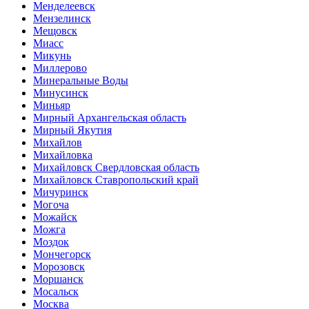
Менделеевск
Мензелинск
Мещовск
Миасс
Микунь
Миллерово
Минеральные Воды
Минусинск
Миньяр
Мирный Архангельская область
Мирный Якутия
Михайлов
Михайловка
Михайловск Свердловская область
Михайловск Ставропольский край
Мичуринск
Могоча
Можайск
Можга
Моздок
Мончегорск
Морозовск
Моршанск
Мосальск
Москва