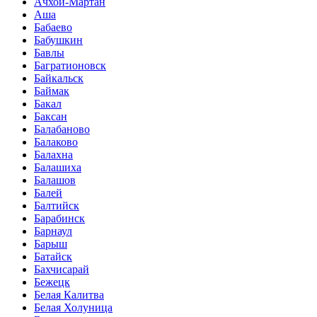
Ачхой-Мартан
Аша
Бабаево
Бабушкин
Бавлы
Багратионовск
Байкальск
Баймак
Бакал
Баксан
Балабаново
Балаково
Балахна
Балашиха
Балашов
Балей
Балтийск
Барабинск
Барнаул
Барыш
Батайск
Бахчисарай
Бежецк
Белая Калитва
Белая Холуница