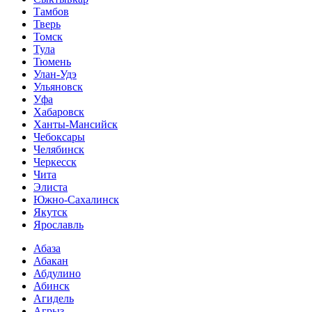
Тамбов
Тверь
Томск
Тула
Тюмень
Улан-Удэ
Ульяновск
Уфа
Хабаровск
Ханты-Мансийск
Чебоксары
Челябинск
Черкесск
Чита
Элиста
Южно-Сахалинск
Якутск
Ярославль
Абаза
Абакан
Абдулино
Абинск
Агидель
Агрыз