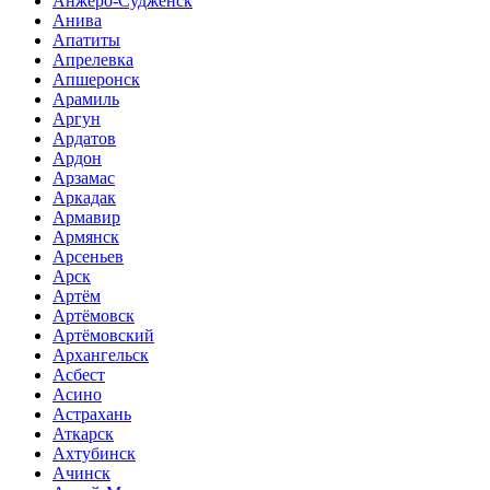
Анжеро-Судженск
Анива
Апатиты
Апрелевка
Апшеронск
Арамиль
Аргун
Ардатов
Ардон
Арзамас
Аркадак
Армавир
Армянск
Арсеньев
Арск
Артём
Артёмовск
Артёмовский
Архангельск
Асбест
Асино
Астрахань
Аткарск
Ахтубинск
Ачинск