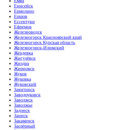
Емва
Енисейск
Ермолино
Ершов
Ессентуки
Ефремов
Железноводск
Железногорск Красноярский край
Железногорск Курская область
Железногорск-Илимский
Жердевка
Жигулёвск
Жиздра
Жирновск
Жуков
Жуковка
Жуковский
Завитинск
Заводоуковск
Заволжск
Заволжье
Задонск
Заинск
Закаменск
Заозёрный