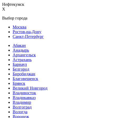
Нефтекумск
X
Выбор города
Москва
Ростов-на-Дону
Санкт-Петербург
Абакан
Анадырь
Архангельск
Астрахань
Барнаул
Белгород
Биробиджан
Благовещенск
Брянск
Великий Новгород
Владивосток
Владикавказ
Владимир
Волгоград
Вологда
Воронеж