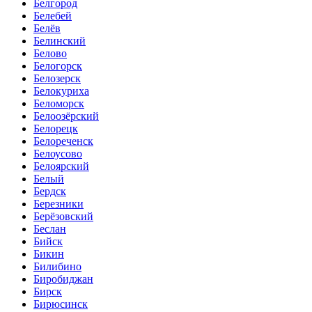
Белгород
Белебей
Белёв
Белинский
Белово
Белогорск
Белозерск
Белокуриха
Беломорск
Белоозёрский
Белорецк
Белореченск
Белоусово
Белоярский
Белый
Бердск
Березники
Берёзовский
Беслан
Бийск
Бикин
Билибино
Биробиджан
Бирск
Бирюсинск