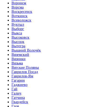
Воронеж
Ворсма
Воскресенск
Воткинск
Всеволожск
Вуктыл
Выборг
Выкса
Высоковск
Высоцк
Вытегра
Вышний Волочёк
Вяземский
Вязники
Вязьма
Вятские Поляны
Гаврилов Посад
Гаврилов-Ям
Гагарин
Гаджиево
Гай
Галич
Гатчина
Гвардейск
Гдов