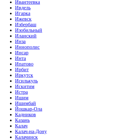
Ивантеевка
Ивдель
Игарка
Ижевск
Избербаш
Изобильный
Иланский
Инза
Иннополис
Инсар
Инта
Ипатово
Ирбит
Иркутск
Исилькуль
Искитим
Истра
Ишим
Ишимбай
Йошкар-Ола
Кадников
Казань
Калач
Калач-на-Дону
Калачинск