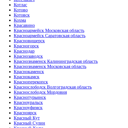
Котлас
Котово
Котовск
Кохма
Красавино
Красноармейск Московская область
Красноармейск Саратовская область
Красновишерск
Красногорск
Краснодар
Краснозаводск
Краснознаменск Калининградская область
Краснознаменск Московская область
Краснокаменск
Краснокамск
Красноперекопск
Краснослободск Волгоградская область
Краснослободск Мордовия
Краснотурьинск
Красноуральск
Красноуфимск
Красноярск
Красный Кут
Красный Сулин