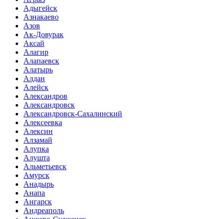
Адыгейск
Азнакаево
Азов
Ак-Довурак
Аксай
Алагир
Алапаевск
Алатырь
Алдан
Алейск
Александров
Александровск
Александровск-Сахалинский
Алексеевка
Алексин
Алзамай
Алупка
Алушта
Альметьевск
Амурск
Анадырь
Анапа
Ангарск
Андреаполь