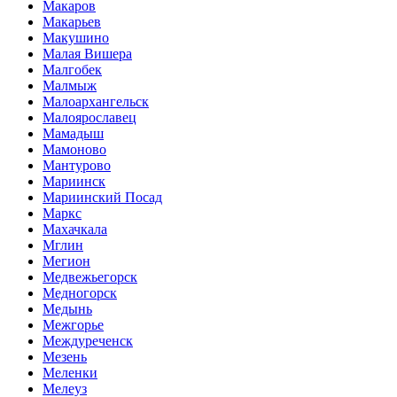
Макаров
Макарьев
Макушино
Малая Вишера
Малгобек
Малмыж
Малоархангельск
Малоярославец
Мамадыш
Мамоново
Мантурово
Мариинск
Мариинский Посад
Маркс
Махачкала
Мглин
Мегион
Медвежьегорск
Медногорск
Медынь
Межгорье
Междуреченск
Мезень
Меленки
Мелеуз