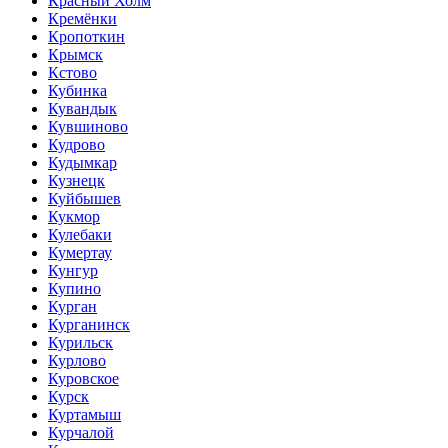
Красный Холм
Кремёнки
Кропоткин
Крымск
Кстово
Кубинка
Кувандык
Кувшиново
Кудрово
Кудымкар
Кузнецк
Куйбышев
Кукмор
Кулебаки
Кумертау
Кунгур
Купино
Курган
Курганинск
Курильск
Курлово
Куровское
Курск
Куртамыш
Курчалой