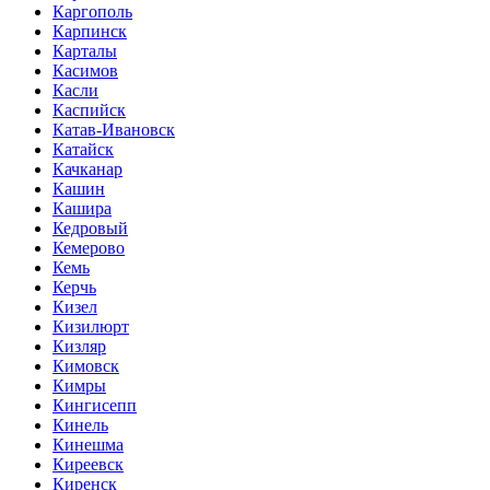
Каргополь
Карпинск
Карталы
Касимов
Касли
Каспийск
Катав-Ивановск
Катайск
Качканар
Кашин
Кашира
Кедровый
Кемерово
Кемь
Керчь
Кизел
Кизилюрт
Кизляр
Кимовск
Кимры
Кингисепп
Кинель
Кинешма
Киреевск
Киренск