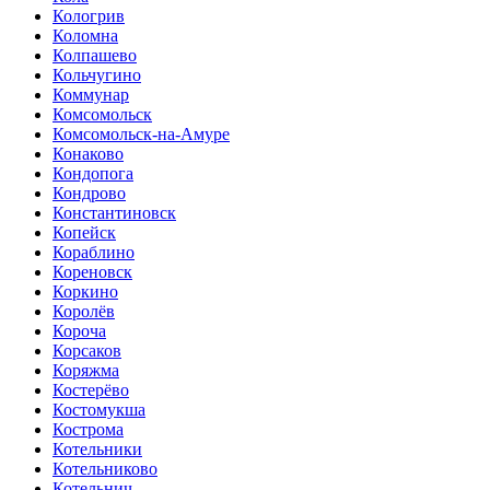
Кологрив
Коломна
Колпашево
Кольчугино
Коммунар
Комсомольск
Комсомольск-на-Амуре
Конаково
Кондопога
Кондрово
Константиновск
Копейск
Кораблино
Кореновск
Коркино
Королёв
Короча
Корсаков
Коряжма
Костерёво
Костомукша
Кострома
Котельники
Котельниково
Котельнич