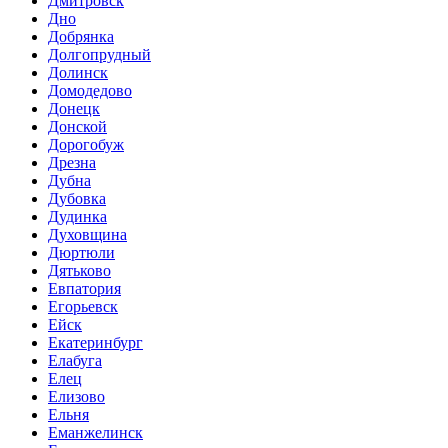
Дмитровск
Дно
Добрянка
Долгопрудный
Долинск
Домодедово
Донецк
Донской
Дорогобуж
Дрезна
Дубна
Дубовка
Дудинка
Духовщина
Дюртюли
Дятьково
Евпатория
Егорьевск
Ейск
Екатеринбург
Елабуга
Елец
Елизово
Ельня
Еманжелинск