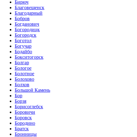
Бирюч
Благовещенск
Благодарный
Бобров
Богданович
Богородицк
Богородск
Боготол
Богучар
Бодайбо
Бокситогорск
Болгар
Бологое
Болотное
Болохово
Болхов
Большой Камень
Бор
Борзя
Борисоглебск
Боровичи
Боровск
Бородино
Братск
Бронницы