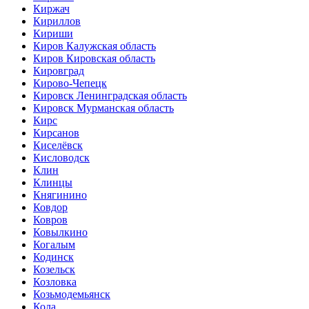
Киржач
Кириллов
Кириши
Киров Калужская область
Киров Кировская область
Кировград
Кирово-Чепецк
Кировск Ленинградская область
Кировск Мурманская область
Кирс
Кирсанов
Киселёвск
Кисловодск
Клин
Клинцы
Княгинино
Ковдор
Ковров
Ковылкино
Когалым
Кодинск
Козельск
Козловка
Козьмодемьянск
Кола