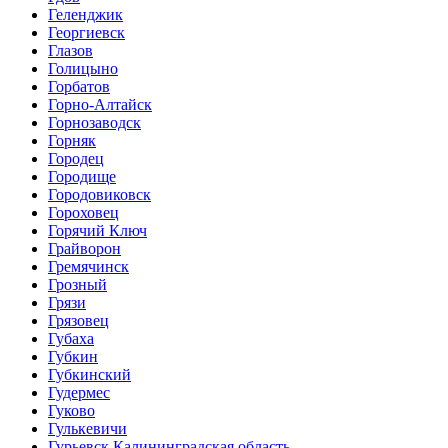
Геленджик
Георгиевск
Глазов
Голицыно
Горбатов
Горно-Алтайск
Горнозаводск
Горняк
Городец
Городище
Городовиковск
Гороховец
Горячий Ключ
Грайворон
Гремячинск
Грозный
Грязи
Грязовец
Губаха
Губкин
Губкинский
Гудермес
Гуково
Гулькевичи
Гурьевск Калининградская область