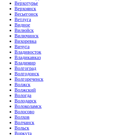
Верхотурье
Верхоянск
Весьегонск
Ветлуга
Видное
Вилюйск
Вилючинск
Вихоревка
Вичуга
Владивосток
Владикавказ
Владимир
Волгоград
Волгодонск
Волгореченск
Волжск
Волжский
Вологда
Володарск
Волоколамск
Волосово
Волхов
Волчанск
Вольск
Воркута