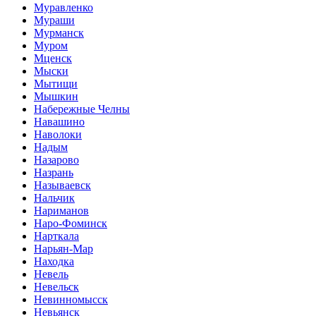
Муравленко
Мураши
Мурманск
Муром
Мценск
Мыски
Мытищи
Мышкин
Набережные Челны
Навашино
Наволоки
Надым
Назарово
Назрань
Называевск
Нальчик
Нариманов
Наро-Фоминск
Нарткала
Нарьян-Мар
Находка
Невель
Невельск
Невинномысск
Невьянск