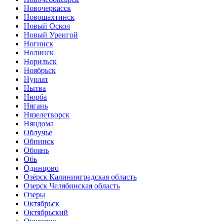
Новочеркасск
Новошахтинск
Новый Оскол
Новый Уренгой
Ногинск
Нолинск
Норильск
Ноябрьск
Нурлат
Нытва
Нюрба
Нягань
Нязелетворск
Няндома
Облучье
Обнинск
Обоянь
Обь
Одинцово
Озёрск Калининградская область
Озерск Челябинская область
Озеры
Октябрьск
Октябрьский