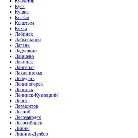
Курчатов
Куса
Кушва
Кызыл
Кыштым
Кяхта
Лабинск
Лабытнанги
Лагань
Ладушкин
Лаишево
Лакинск
Лангепас
Лахденпохья
Лебедянь
Лениногорск
Ленинск
Ленинск-Кузнецкий
Ленск
Лермонтов
Лесной
Лесозаводск
Лесосибирск
Ливны
Ликино-Дулёво