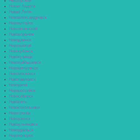
Никольское
Новая Ладога
Новая Ляля
Новоалександровск
Новоалтайск
Новоаннинский
Нововоронеж
Новодвинск
Новозыбков
Новокубанск
Новокузнецк
Новокуйбышевск
Новомичуринск
Новомосковск
Новопавловск
Новоржев
Новороссийск
Новосибирск
Новосиль
Новосокольники
Новотроицк
Новоузенск
Новоульяновск
Новоуральск
Новохопёрск