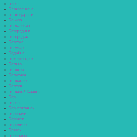
Бирюч
Благовещенск
Благодарный
Бобров
Богданович
Богородицк
Богородск
Боготол
Богучар
Бодайбо
Бокситогорск
Болгар
Бологое
Болотное
Болохово
Болхов
Большой Камень
Бор
Борзя
Борисоглебск
Боровичи
Боровск
Бородино
Братск
Бронницы