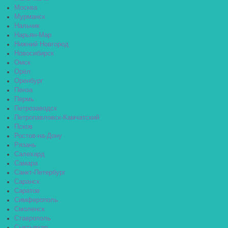
Москва
Мурманск
Нальчик
Нарьян-Мар
Нижний Новгород
Новосибирск
Омск
Орёл
Оренбург
Пенза
Пермь
Петрозаводск
Петропавловск-Камчатский
Псков
Ростов-на-Дону
Рязань
Салехард
Самара
Санкт-Петербург
Саранск
Саратов
Симферополь
Смоленск
Ставрополь
Сыктывкар