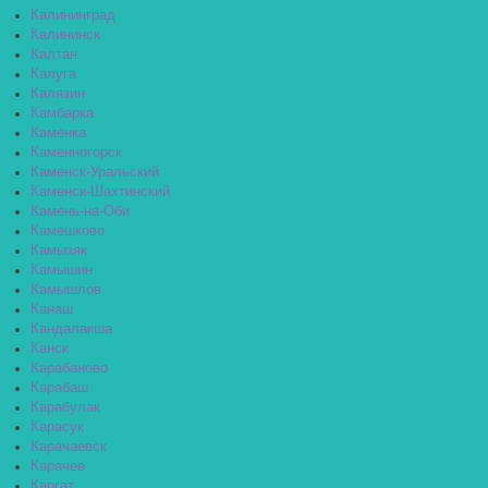
Калининград
Калининск
Калтан
Калуга
Калязин
Камбарка
Каменка
Каменногорск
Каменск-Уральский
Каменск-Шахтинский
Камень-на-Оби
Камешково
Камызяк
Камышин
Камышлов
Канаш
Кандалакша
Канск
Карабаново
Карабаш
Карабулак
Карасук
Карачаевск
Карачев
Каргат