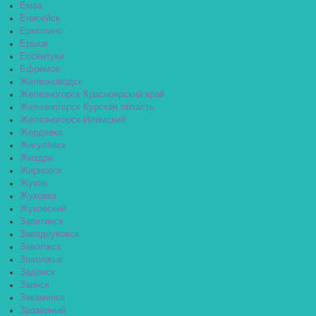
Емва
Енисейск
Ермолино
Ершов
Ессентуки
Ефремов
Железноводск
Железногорск Красноярский край
Железногорск Курская область
Железногорск-Илимский
Жердевка
Жигулёвск
Жиздра
Жирновск
Жуков
Жуковка
Жуковский
Завитинск
Заводоуковск
Заволжск
Заволжье
Задонск
Заинск
Закаменск
Заозёрный