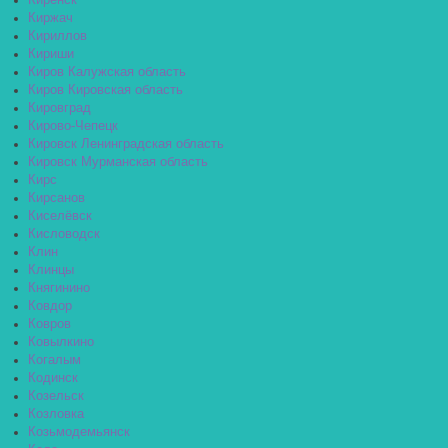
Киренск
Киржач
Кириллов
Кириши
Киров Калужская область
Киров Кировская область
Кировград
Кирово-Чепецк
Кировск Ленинградская область
Кировск Мурманская область
Кирс
Кирсанов
Киселёвск
Кисловодск
Клин
Клинцы
Княгинино
Ковдор
Ковров
Ковылкино
Когалым
Кодинск
Козельск
Козловка
Козьмодемьянск