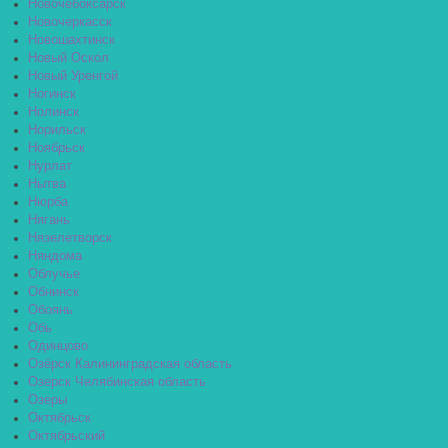
Новочебоксарск
Новочеркасск
Новошахтинск
Новый Оскол
Новый Уренгой
Ногинск
Нолинск
Норильск
Ноябрьск
Нурлат
Нытва
Нюрба
Нягань
Нязелетворск
Няндома
Облучье
Обнинск
Обоянь
Обь
Одинцово
Озёрск Калининградская область
Озерск Челябинская область
Озеры
Октябрьск
Октябрьский