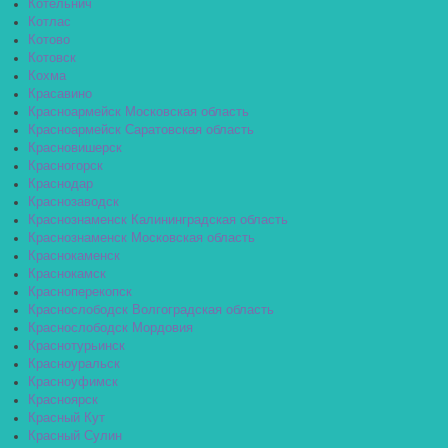
Котельнич
Котлас
Котово
Котовск
Кохма
Красавино
Красноармейск Московская область
Красноармейск Саратовская область
Красновишерск
Красногорск
Краснодар
Краснозаводск
Краснознаменск Калининградская область
Краснознаменск Московская область
Краснокаменск
Краснокамск
Красноперекопск
Краснослободск Волгоградская область
Краснослободск Мордовия
Краснотурьинск
Красноуральск
Красноуфимск
Красноярск
Красный Кут
Красный Сулин