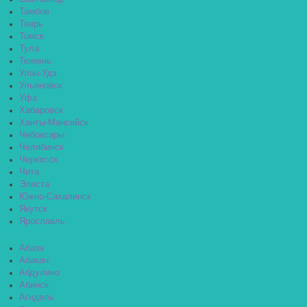
Тамбов
Тверь
Томск
Тула
Тюмень
Улан-Удэ
Ульяновск
Уфа
Хабаровск
Ханты-Мансийск
Чебоксары
Челябинск
Черкесск
Чита
Элиста
Южно-Сахалинск
Якутск
Ярославль
Абаза
Абакан
Абдулино
Абинск
Агидель