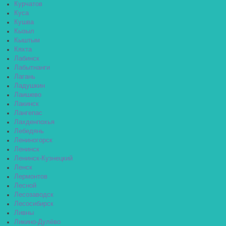
Курчатов
Куса
Кушва
Кызыл
Кыштым
Кяхта
Лабинск
Лабытнанги
Лагань
Ладушкин
Лаишево
Лакинск
Лангепас
Лахденпохья
Лебедянь
Лениногорск
Ленинск
Ленинск-Кузнецкий
Ленск
Лермонтов
Лесной
Лесозаводск
Лесосибирск
Ливны
Ликино-Дулёво