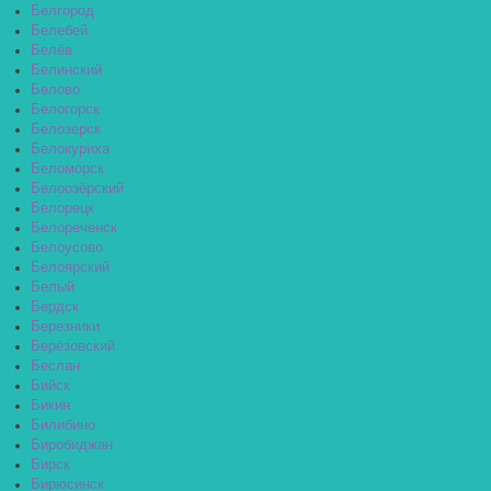
Белгород
Белебей
Белёв
Белинский
Белово
Белогорск
Белозерск
Белокуриха
Беломорск
Белоозёрский
Белорецк
Белореченск
Белоусово
Белоярский
Белый
Бердск
Березники
Берёзовский
Беслан
Бийск
Бикин
Билибино
Биробиджан
Бирск
Бирюсинск