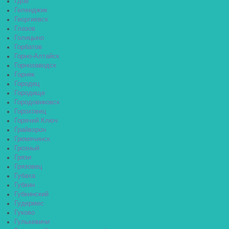
Гдов
Геленджик
Георгиевск
Глазов
Голицыно
Горбатов
Горно-Алтайск
Горнозаводск
Горняк
Городец
Городище
Городовиковск
Гороховец
Горячий Ключ
Грайворон
Гремячинск
Грозный
Грязи
Грязовец
Губаха
Губкин
Губкинский
Гудермес
Гуково
Гулькевичи