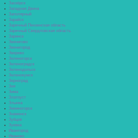
Заозёрск
Западная Двина
Заполярный
Зарайск
Заречный Пензенская область
Заречный Свердловская область
Заринск
Звенигово
Звенигород
Зверево
Зеленогорск
Зеленоградск
Зеленодольск
Зеленокумск
Зерноград
Зея
Зима
Златоуст
Злынка
Змеиногорск
Знаменск
Зубцов
Зуевка
Ивангород
Иваново