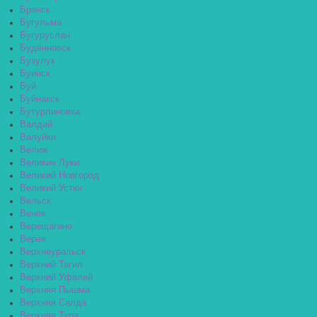
Брянск
Бугульма
Бугуруслан
Будённовск
Бузулук
Буинск
Буй
Буйнакск
Бутурлиновка
Валдай
Валуйки
Велиж
Великие Луки
Великий Новгород
Великий Устюг
Вельск
Венёв
Верещагино
Верея
Верхнеуральск
Верхний Тагил
Верхний Уфалей
Верхняя Пышма
Верхняя Салда
Верхняя Тура