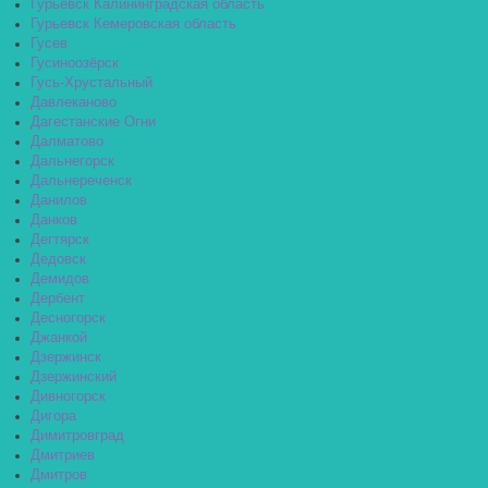
Гурьевск Калининградская область
Гурьевск Кемеровская область
Гусев
Гусиноозёрск
Гусь-Хрустальный
Давлеканово
Дагестанские Огни
Далматово
Дальнегорск
Дальнереченск
Данилов
Данков
Дегтярск
Дедовск
Демидов
Дербент
Десногорск
Джанкой
Дзержинск
Дзержинский
Дивногорск
Дигора
Димитровград
Дмитриев
Дмитров