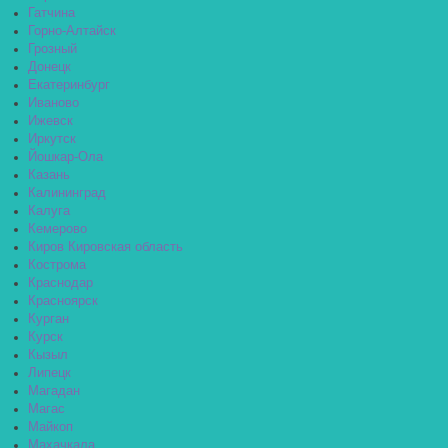
Гатчина
Горно-Алтайск
Грозный
Донецк
Екатеринбург
Иваново
Ижевск
Иркутск
Йошкар-Ола
Казань
Калининград
Калуга
Кемерово
Киров Кировская область
Кострома
Краснодар
Красноярск
Курган
Курск
Кызыл
Липецк
Магадан
Магас
Майкоп
Махачкала