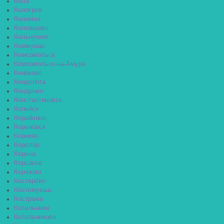
Кола
Кологрив
Коломна
Колпашево
Кольчугино
Коммунар
Комсомольск
Комсомольск-на-Амуре
Конаково
Кондопога
Кондрово
Константиновск
Копейск
Кораблино
Кореновск
Коркино
Королёв
Короча
Корсаков
Коряжма
Костерёво
Костомукша
Кострома
Котельники
Котельниково