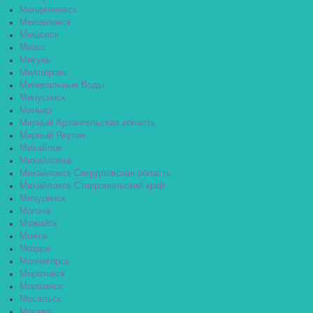
Менделеевск
Мензелинск
Мещовск
Миасс
Микунь
Миллерово
Минеральные Воды
Минусинск
Миньяр
Мирный Архангельская область
Мирный Якутия
Михайлов
Михайловка
Михайловск Свердловская область
Михайловск Ставропольский край
Мичуринск
Могоча
Можайск
Можга
Моздок
Мончегорск
Морозовск
Моршанск
Мосальск
Москва