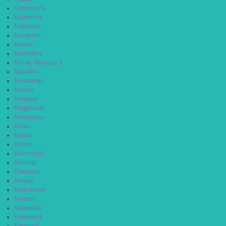
Каргополь
Карпинск
Карталы
Касимов
Касли
Каспийск
Катав-Ивановск
Катайск
Качканар
Кашин
Кашира
Кедровый
Кемерово
Кемь
Керчь
Кизел
Кизилюрт
Кизляр
Кимовск
Кимры
Кингисепп
Кинель
Кинешма
Киреевск