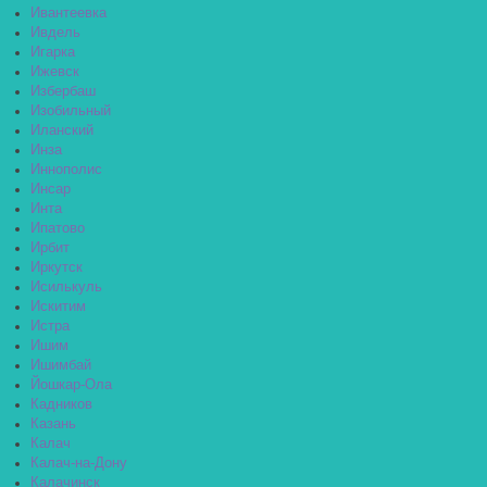
Ивантеевка
Ивдель
Игарка
Ижевск
Избербаш
Изобильный
Иланский
Инза
Иннополис
Инсар
Инта
Ипатово
Ирбит
Иркутск
Исилькуль
Искитим
Истра
Ишим
Ишимбай
Йошкар-Ола
Кадников
Казань
Калач
Калач-на-Дону
Калачинск