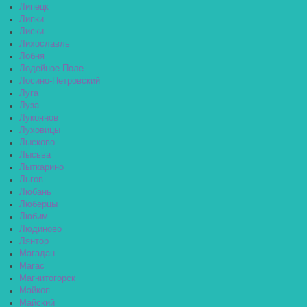
Липецк
Липки
Лиски
Лихославль
Лобня
Лодейное Поле
Лосино-Петровский
Луга
Луза
Лукоянов
Луховицы
Лысково
Лысьва
Лыткарино
Льгов
Любань
Люберцы
Любим
Людиново
Лянтор
Магадан
Магас
Магнитогорск
Майкоп
Майский