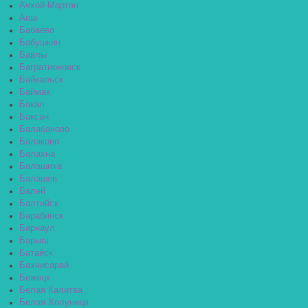
Ачхой-Мартан
Аша
Бабаево
Бабушкин
Бавлы
Багратионовск
Байкальск
Баймак
Бакал
Баксан
Балабаново
Балаково
Балахна
Балашиха
Балашов
Балей
Балтийск
Барабинск
Барнаул
Барыш
Батайск
Бахчисарай
Бежецк
Белая Калитва
Белая Холуница