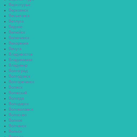
Верхотурье
Верхоянск
Весьегонск
Ветлуга
Видное
Вилюйск
Вилючинск
Вихоревка
Вичуга
Владивосток
Владикавказ
Владимир
Волгоград
Волгодонск
Волгореченск
Волжск
Волжский
Вологда
Володарск
Волоколамск
Волосово
Волхов
Волчанск
Вольск