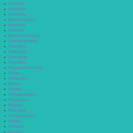
Макаров
Макарьев
Макушино
Малая Вишера
Малгобек
Малмыж
Малоархангельск
Малоярославец
Мамадыш
Мамоново
Мантурово
Мариинск
Мариинский Посад
Маркс
Махачкала
Мглин
Мегион
Медвежьегорск
Медногорск
Медынь
Межгорье
Междуреченск
Мезень
Меленки
Мелеуз