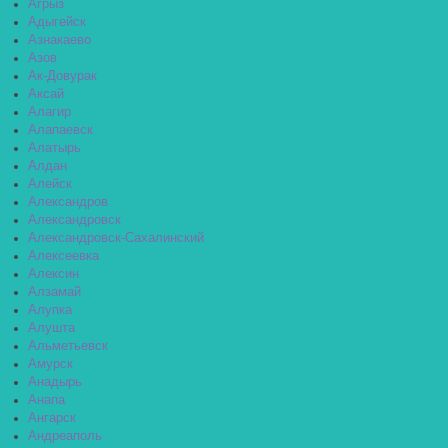
Агрыз
Адыгейск
Азнакаево
Азов
Ак-Довурак
Аксай
Алагир
Алапаевск
Алатырь
Алдан
Алейск
Александров
Александровск
Александровск-Сахалинский
Алексеевка
Алексин
Алзамай
Алупка
Алушта
Альметьевск
Амурск
Анадырь
Анапа
Ангарск
Андреаполь