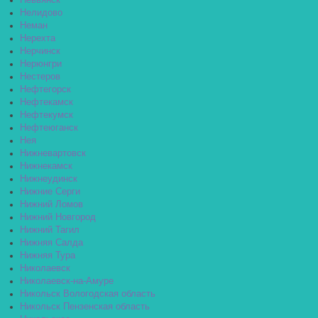
Невьянск
Нелидово
Неман
Нерехта
Нерчинск
Нерюнгри
Нестеров
Нефтегорск
Нефтекамск
Нефтекумск
Нефтеюганск
Нея
Нижневартовск
Нижнекамск
Нижнеудинск
Нижние Серги
Нижний Ломов
Нижний Новгород
Нижний Тагил
Нижняя Салда
Нижняя Тура
Николаевск
Николаевск-на-Амуре
Никольск Вологодская область
Никольск Пензенская область