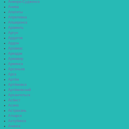
Анжеро-Судженск
Анива
Апатиты
Апрелевка
Апшеронск
Арамиль
Аргун
Ардатов
Ардон
Арзамас
Аркадак
Армавир
Армянск
Арсеньев
Арск
Артём
Артёмовск
Артёмовский
Архангельск
Асбест
Асино
Астрахань
Аткарск
Ахтубинск
Ачинск