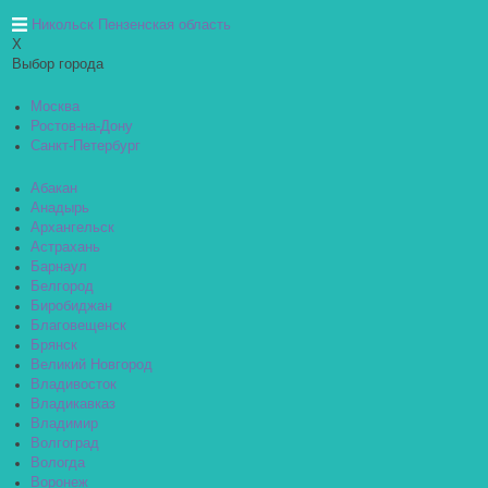
Никольск Пензенская область
X
Выбор города
Москва
Ростов-на-Дону
Санкт-Петербург
Абакан
Анадырь
Архангельск
Астрахань
Барнаул
Белгород
Биробиджан
Благовещенск
Брянск
Великий Новгород
Владивосток
Владикавказ
Владимир
Волгоград
Вологда
Воронеж