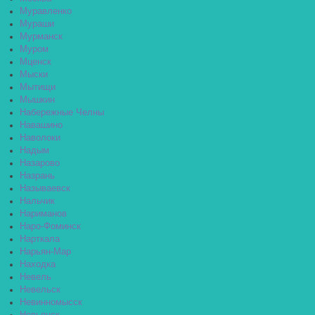
Муравленко
Мураши
Мурманск
Муром
Мценск
Мыски
Мытищи
Мышкин
Набережные Челны
Навашино
Наволоки
Надым
Назарово
Назрань
Называевск
Нальчик
Нариманов
Наро-Фоминск
Нарткала
Нарьян-Мар
Находка
Невель
Невельск
Невинномысск