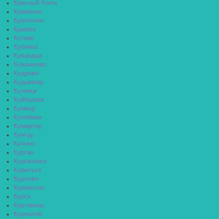
Красный Холм
Кремёнки
Кропоткин
Крымск
Кстово
Кубинка
Кувандык
Кувшиново
Кудрово
Кудымкар
Кузнецк
Куйбышев
Кукмор
Кулебаки
Кумертау
Кунгур
Купино
Курган
Курганинск
Курильск
Курлово
Куровское
Курск
Куртамыш
Курчалой