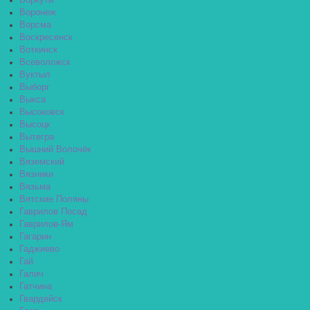
Воркута
Воронеж
Ворсма
Воскресенск
Воткинск
Всеволожск
Вуктыл
Выборг
Выкса
Высоковск
Высоцк
Вытегра
Вышний Волочёк
Вяземский
Вязники
Вязьма
Вятские Поляны
Гаврилов Посад
Гаврилов-Ям
Гагарин
Гаджиево
Гай
Галич
Гатчина
Гвардейск