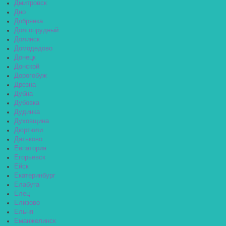
Дмитровск
Дно
Добрянка
Долгопрудный
Долинск
Домодедово
Донецк
Донской
Дорогобуж
Дрезна
Дубна
Дубовка
Дудинка
Духовщина
Дюртюли
Дятьково
Евпатория
Егорьевск
Ейск
Екатеринбург
Елабуга
Елец
Елизово
Ельня
Еманжелинск