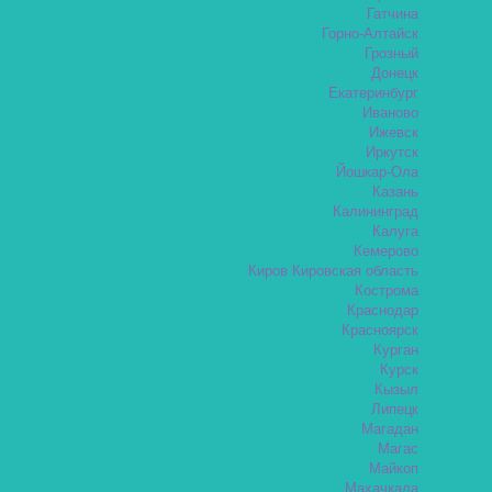
Гатчина
Горно-Алтайск
Грозный
Донецк
Екатеринбург
Иваново
Ижевск
Иркутск
Йошкар-Ола
Казань
Калининград
Калуга
Кемерово
Киров Кировская область
Кострома
Краснодар
Красноярск
Курган
Курск
Кызыл
Липецк
Магадан
Магас
Майкоп
Махачкала