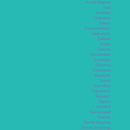
Ачхой-Мартан
Аша
Бабаево
Бабушкин
Бавлы
Багратионовск
Байкальск
Баймак
Бакал
Баксан
Балабаново
Балаково
Балахна
Балашиха
Балашов
Балей
Балтийск
Барабинск
Барнаул
Барыш
Батайск
Бахчисарай
Бежецк
Белая Калитва
Белая Холуница