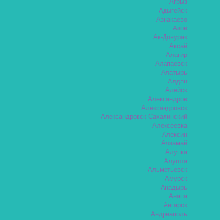
Агрыз
Адыгейск
Азнакаево
Азов
Ак-Довурак
Аксай
Алагир
Алапаевск
Алатырь
Алдан
Алейск
Александров
Александровск
Александровск-Сахалинский
Алексеевка
Алексин
Алзамай
Алупка
Алушта
Альметьевск
Амурск
Анадырь
Анапа
Ангарск
Андреаполь