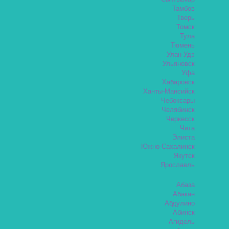
Тамбов
Тверь
Томск
Тула
Тюмень
Улан-Удэ
Ульяновск
Уфа
Хабаровск
Ханты-Мансийск
Чебоксары
Челябинск
Черкесск
Чита
Элиста
Южно-Сахалинск
Якутск
Ярославль
Абаза
Абакан
Абдулино
Абинск
Агидель