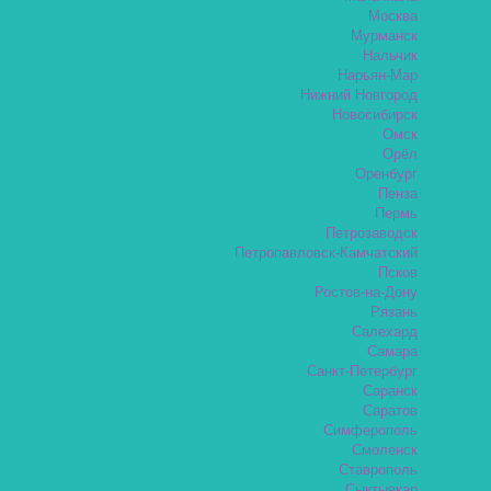
Москва
Мурманск
Нальчик
Нарьян-Мар
Нижний Новгород
Новосибирск
Омск
Орёл
Оренбург
Пенза
Пермь
Петрозаводск
Петропавловск-Камчатский
Псков
Ростов-на-Дону
Рязань
Салехард
Самара
Санкт-Петербург
Саранск
Саратов
Симферополь
Смоленск
Ставрополь
Сыктывкар