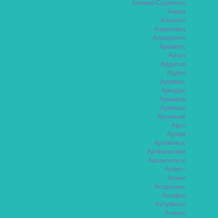
Анжеро-Судженск
Анива
Апатиты
Апрелевка
Апшеронск
Арамиль
Аргун
Ардатов
Ардон
Арзамас
Аркадак
Армавир
Армянск
Арсеньев
Арск
Артём
Артёмовск
Артёмовский
Архангельск
Асбест
Асино
Астрахань
Аткарск
Ахтубинск
Ачинск