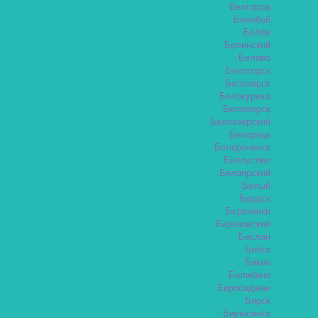
Белгород
Белебей
Белёв
Белинский
Белово
Белогорск
Белозерск
Белокуриха
Беломорск
Белоозёрский
Белорецк
Белореченск
Белоусово
Белоярский
Белый
Бердск
Березники
Берёзовский
Беслан
Бийск
Бикин
Билибино
Биробиджан
Бирск
Бирюсинск