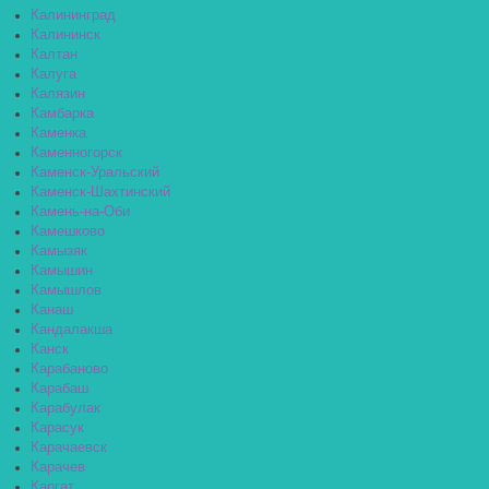
Калининград
Калининск
Калтан
Калуга
Калязин
Камбарка
Каменка
Каменногорск
Каменск-Уральский
Каменск-Шахтинский
Камень-на-Оби
Камешково
Камызяк
Камышин
Камышлов
Канаш
Кандалакша
Канск
Карабаново
Карабаш
Карабулак
Карасук
Карачаевск
Карачев
Каргат