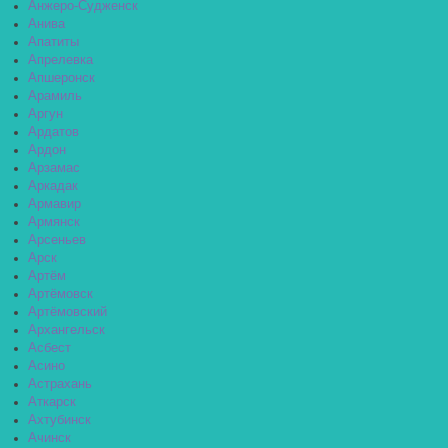
Анжеро-Судженск
Анива
Апатиты
Апрелевка
Апшеронск
Арамиль
Аргун
Ардатов
Ардон
Арзамас
Аркадак
Армавир
Армянск
Арсеньев
Арск
Артём
Артёмовск
Артёмовский
Архангельск
Асбест
Асино
Астрахань
Аткарск
Ахтубинск
Ачинск