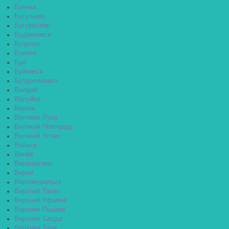
Брянск
Бугульма
Бугуруслан
Будённовск
Бузулук
Буинск
Буй
Буйнакск
Бутурлиновка
Валдай
Валуйки
Велиж
Великие Луки
Великий Новгород
Великий Устюг
Вельск
Венёв
Верещагино
Верея
Верхнеуральск
Верхний Тагил
Верхний Уфалей
Верхняя Пышма
Верхняя Салда
Верхняя Тура