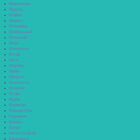
Ивантеевка
Ивдель
Игарка
Ижевск
Избербаш
Изобильный
Иланский
Инза
Иннополис
Инсар
Инта
Ипатово
Ирбит
Иркутск
Исилькуль
Искитим
Истра
Ишим
Ишимбай
Йошкар-Ола
Кадников
Казань
Калач
Калач-на-Дону
Калачинск