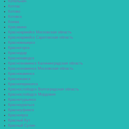
Котельнич
Котлас
Котово
Котовск
Кохма
Красавино
Красноармейск Московская область
Красноармейск Саратовская область
Красновишерск
Красногорск
Краснодар
Краснозаводск
Краснознаменск Калининградская область
Краснознаменск Московская область
Краснокаменск
Краснокамск
Красноперекопск
Краснослободск Волгоградская область
Краснослободск Мордовия
Краснотурьинск
Красноуральск
Красноуфимск
Красноярск
Красный Кут
Красный Сулин