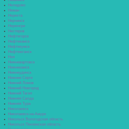
Невьянск
Нелидово
Неман
Нерехта
Нерчинск
Нерюнгри
Нестеров
Нефтегорск
Нефтекамск
Нефтекумск
Нефтеюганск
Нея
Нижневартовск
Нижнекамск
Нижнеудинск
Нижние Серги
Нижний Ломов
Нижний Новгород
Нижний Тагил
Нижняя Салда
Нижняя Тура
Николаевск
Николаевск-на-Амуре
Никольск Вологодская область
Никольск Пензенская область