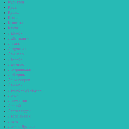
Курчатов
Куса
Кушва
Кызыл
Кыштым
Кяхта
Лабинск
Лабытнанги
Лагань
Ладушкин
Лаишево
Лакинск
Лангепас
Лахденпохья
Лебедянь
Лениногорск
Ленинск
Ленинск-Кузнецкий
Ленск
Лермонтов
Лесной
Лесозаводск
Лесосибирск
Ливны
Ликино-Дулёво