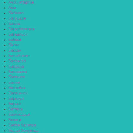
Ачхой-Мартан
Аша
Бабаево
Бабушкин
Бавлы
Багратионовск
Байкальск
Баймак
Бакал
Баксан
Балабаново
Балаково
Балахна
Балашиха
Балашов
Балей
Балтийск
Барабинск
Барнаул
Барыш
Батайск
Бахчисарай
Бежецк
Белая Калитва
Белая Холуница