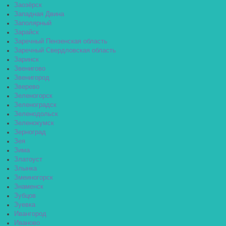
Заозёрск
Западная Двина
Заполярный
Зарайск
Заречный Пензенская область
Заречный Свердловская область
Заринск
Звенигово
Звенигород
Зверево
Зеленогорск
Зеленоградск
Зеленодольск
Зеленокумск
Зерноград
Зея
Зима
Златоуст
Злынка
Змеиногорск
Знаменск
Зубцов
Зуевка
Ивангород
Иваново