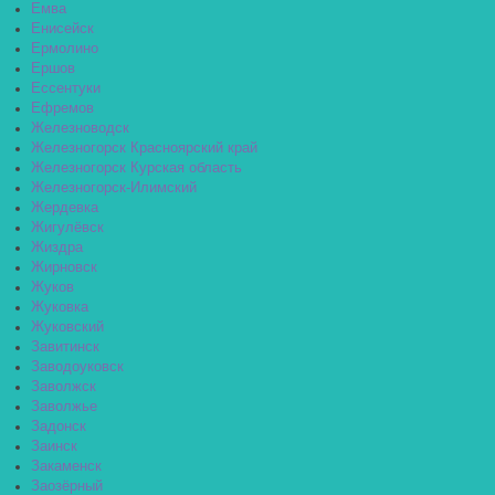
Емва
Енисейск
Ермолино
Ершов
Ессентуки
Ефремов
Железноводск
Железногорск Красноярский край
Железногорск Курская область
Железногорск-Илимский
Жердевка
Жигулёвск
Жиздра
Жирновск
Жуков
Жуковка
Жуковский
Завитинск
Заводоуковск
Заволжск
Заволжье
Задонск
Заинск
Закаменск
Заозёрный