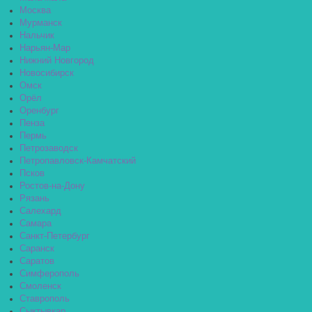
Москва
Мурманск
Нальчик
Нарьян-Мар
Нижний Новгород
Новосибирск
Омск
Орёл
Оренбург
Пенза
Пермь
Петрозаводск
Петропавловск-Камчатский
Псков
Ростов-на-Дону
Рязань
Салехард
Самара
Санкт-Петербург
Саранск
Саратов
Симферополь
Смоленск
Ставрополь
Сыктывкар