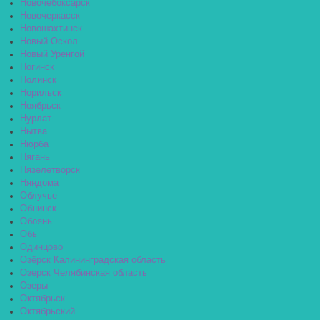
Новочебоксарск
Новочеркасск
Новошахтинск
Новый Оскол
Новый Уренгой
Ногинск
Нолинск
Норильск
Ноябрьск
Нурлат
Нытва
Нюрба
Нягань
Нязелетворск
Няндома
Облучье
Обнинск
Обоянь
Обь
Одинцово
Озёрск Калининградская область
Озерск Челябинская область
Озеры
Октябрьск
Октябрьский