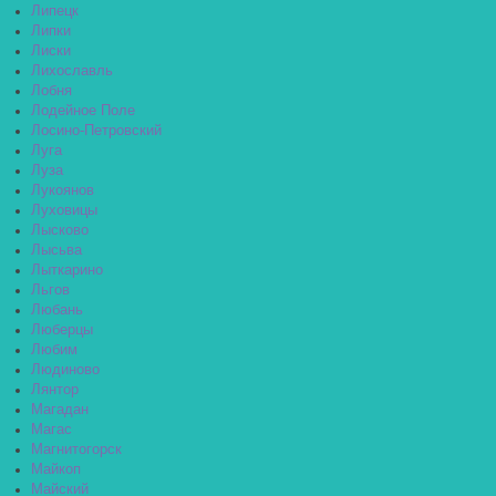
Липецк
Липки
Лиски
Лихославль
Лобня
Лодейное Поле
Лосино-Петровский
Луга
Луза
Лукоянов
Луховицы
Лысково
Лысьва
Лыткарино
Льгов
Любань
Люберцы
Любим
Людиново
Лянтор
Магадан
Магас
Магнитогорск
Майкоп
Майский