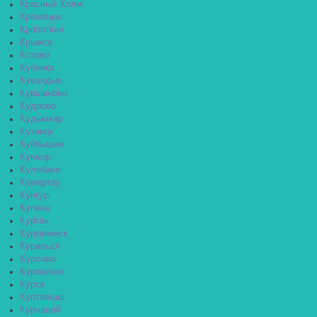
Красный Холм
Кремёнки
Кропоткин
Крымск
Кстово
Кубинка
Кувандык
Кувшиново
Кудрово
Кудымкар
Кузнецк
Куйбышев
Кукмор
Кулебаки
Кумертау
Кунгур
Купино
Курган
Курганинск
Курильск
Курлово
Куровское
Курск
Куртамыш
Курчалой