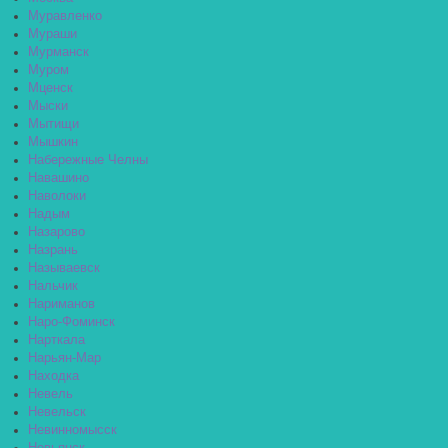
Муравленко
Мураши
Мурманск
Муром
Мценск
Мыски
Мытищи
Мышкин
Набережные Челны
Навашино
Наволоки
Надым
Назарово
Назрань
Называевск
Нальчик
Нариманов
Наро-Фоминск
Нарткала
Нарьян-Мар
Находка
Невель
Невельск
Невинномысск