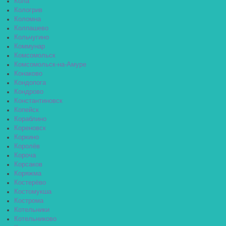
Кола
Кологрив
Коломна
Колпашево
Кольчугино
Коммунар
Комсомольск
Комсомольск-на-Амуре
Конаково
Кондопога
Кондрово
Константиновск
Копейск
Кораблино
Кореновск
Коркино
Королёв
Короча
Корсаков
Коряжма
Костерёво
Костомукша
Кострома
Котельники
Котельниково