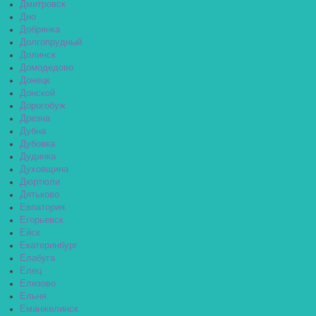
Дмитровск
Дно
Добрянка
Долгопрудный
Долинск
Домодедово
Донецк
Донской
Дорогобуж
Дрезна
Дубна
Дубовка
Дудинка
Духовщина
Дюртюли
Дятьково
Евпатория
Егорьевск
Ейск
Екатеринбург
Елабуга
Елец
Елизово
Ельня
Еманжелинск