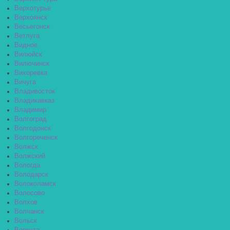
Верхотурье
Верхоянск
Весьегонск
Ветлуга
Видное
Вилюйск
Вилючинск
Вихоревка
Вичуга
Владивосток
Владикавказ
Владимир
Волгоград
Волгодонск
Волгореченск
Волжск
Волжский
Вологда
Володарск
Волоколамск
Волосово
Волхов
Волчанск
Вольск