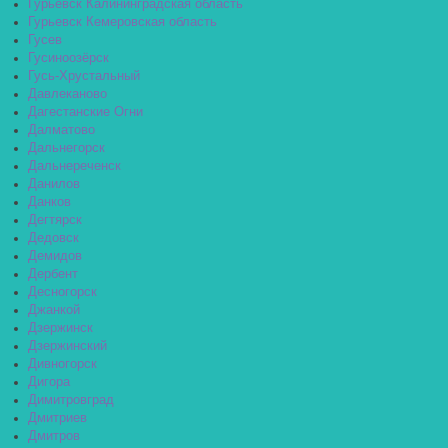
Гурьевск Калининградская область
Гурьевск Кемеровская область
Гусев
Гусиноозёрск
Гусь-Хрустальный
Давлеканово
Дагестанские Огни
Далматово
Дальнегорск
Дальнереченск
Данилов
Данков
Дегтярск
Дедовск
Демидов
Дербент
Десногорск
Джанкой
Дзержинск
Дзержинский
Дивногорск
Дигора
Димитровград
Дмитриев
Дмитров