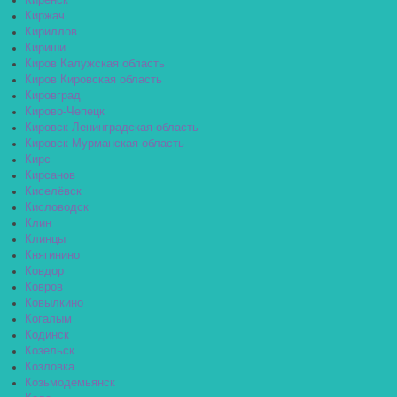
Киренск
Киржач
Кириллов
Кириши
Киров Калужская область
Киров Кировская область
Кировград
Кирово-Чепецк
Кировск Ленинградская область
Кировск Мурманская область
Кирс
Кирсанов
Киселёвск
Кисловодск
Клин
Клинцы
Княгинино
Ковдор
Ковров
Ковылкино
Когалым
Кодинск
Козельск
Козловка
Козьмодемьянск