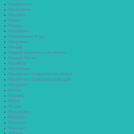
Менделеевск
Мензелинск
Мещовск
Миасс
Микунь
Миллерово
Минеральные Воды
Минусинск
Миньяр
Мирный Архангельская область
Мирный Якутия
Михайлов
Михайловка
Михайловск Свердловская область
Михайловск Ставропольский край
Мичуринск
Могоча
Можайск
Можга
Моздок
Мончегорск
Морозовск
Моршанск
Мосальск
Москва