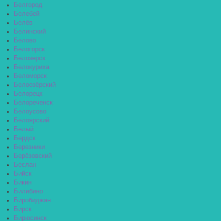
Белгород
Белебей
Белёв
Белинский
Белово
Белогорск
Белозерск
Белокуриха
Беломорск
Белоозёрский
Белорецк
Белореченск
Белоусово
Белоярский
Белый
Бердск
Березники
Берёзовский
Беслан
Бийск
Бикин
Билибино
Биробиджан
Бирск
Бирюсинск