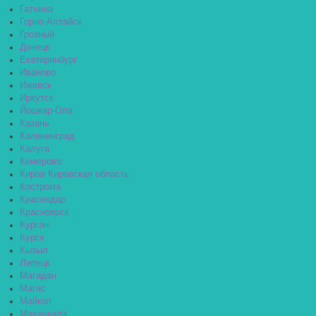
Гатчина
Горно-Алтайск
Грозный
Донецк
Екатеринбург
Иваново
Ижевск
Иркутск
Йошкар-Ола
Казань
Калининград
Калуга
Кемерово
Киров Кировская область
Кострома
Краснодар
Красноярск
Курган
Курск
Кызыл
Липецк
Магадан
Магас
Майкоп
Махачкала