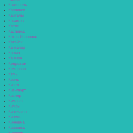
Каргополь
Карпинск
Карталы
Касимов
Касли
Каспийск
Катав-Ивановск
Катайск
Качканар
Кашин
Кашира
Кедровый
Кемерово
Кемь
Керчь
Кизел
Кизилюрт
Кизляр
Кимовск
Кимры
Кингисепп
Кинель
Кинешма
Киреевск