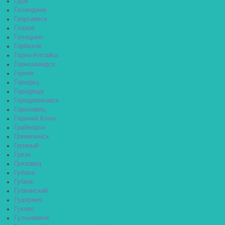
Гдов
Геленджик
Георгиевск
Глазов
Голицыно
Горбатов
Горно-Алтайск
Горнозаводск
Горняк
Городец
Городище
Городовиковск
Гороховец
Горячий Ключ
Грайворон
Гремячинск
Грозный
Грязи
Грязовец
Губаха
Губкин
Губкинский
Гудермес
Гуково
Гулькевичи