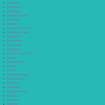
Макаров
Макарьев
Макушино
Малая Вишера
Малгобек
Малмыж
Малоархангельск
Малоярославец
Мамадыш
Мамоново
Мантурово
Мариинск
Мариинский Посад
Маркс
Махачкала
Мглин
Мегион
Медвежьегорск
Медногорск
Медынь
Межгорье
Междуреченск
Мезень
Меленки
Мелеуз