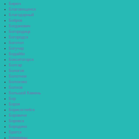
Бирюч
Благовещенск
Благодарный
Бобров
Богданович
Богородицк
Богородск
Боготол
Богучар
Бодайбо
Бокситогорск
Болгар
Бологое
Болотное
Болохово
Болхов
Большой Камень
Бор
Борзя
Борисоглебск
Боровичи
Боровск
Бородино
Братск
Бронницы