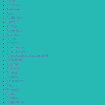
Агрыз
Адыгейск
Азнакаево
Азов
Ак-Довурак
Аксай
Алагир
Алапаевск
Алатырь
Алдан
Алейск
Александров
Александровск
Александровск-Сахалинский
Алексеевка
Алексин
Алзамай
Алупка
Алушта
Альметьевск
Амурск
Анадырь
Анапа
Ангарск
Андреаполь