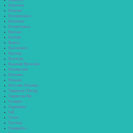
Воркута
Воронеж
Ворсма
Воскресенск
Воткинск
Всеволожск
Вуктыл
Выборг
Выкса
Высоковск
Высоцк
Вытегра
Вышний Волочёк
Вяземский
Вязники
Вязьма
Вятские Поляны
Гаврилов Посад
Гаврилов-Ям
Гагарин
Гаджиево
Гай
Галич
Гатчина
Гвардейск