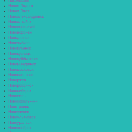
Никольское
Новая Ладога
Новая Ляля
Новоалександровск
Новоалтайск
Новоаннинский
Нововоронеж
Новодвинск
Новозыбков
Новокубанск
Новокузнецк
Новокуйбышевск
Новомичуринск
Новомосковск
Новопавловск
Новоржев
Новороссийск
Новосибирск
Новосиль
Новосокольники
Новотроицк
Новоузенск
Новоульяновск
Новоуральск
Новохопёрск