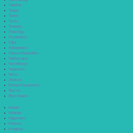
Тамбов
Тверь
Томск
Тула
Тюмень
Улан-Удэ
Ульяновск
Уфа
Хабаровск
Ханты-Мансийск
Чебоксары
Челябинск
Черкесск
Чита
Элиста
Южно-Сахалинск
Якутск
Ярославль
Абаза
Абакан
Абдулино
Абинск
Агидель