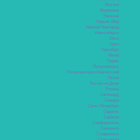
Москва
Мурманск
Нальчик
Нарьян-Мар
Нижний Новгород
Новосибирск
Омск
Орёл
Оренбург
Пенза
Пермь
Петрозаводск
Петропавловск-Камчатский
Псков
Ростов-на-Дону
Рязань
Салехард
Самара
Санкт-Петербург
Саранск
Саратов
Симферополь
Смоленск
Ставрополь
Сыктывкар