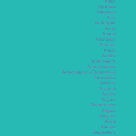
Агрыз
Адыгейск
Азнакаево
Азов
Ак-Довурак
Аксай
Алагир
Алапаевск
Алатырь
Алдан
Алейск
Александров
Александровск
Александровск-Сахалинский
Алексеевка
Алексин
Алзамай
Алупка
Алушта
Альметьевск
Амурск
Анадырь
Анапа
Ангарск
Андреаполь