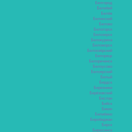
Белгород
Белебей
Белёв
Белинский
Белово
Белогорск
Белозерск
Белокуриха
Беломорск
Белоозёрский
Белорецк
Белореченск
Белоусово
Белоярский
Белый
Бердск
Березники
Берёзовский
Беслан
Бийск
Бикин
Билибино
Биробиджан
Бирск
Бирюсинск