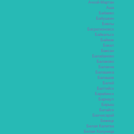
Ачхой-Мартан
Аша
Бабаево
Бабушкин
Бавлы
Багратионовск
Байкальск
Баймак
Бакал
Баксан
Балабаново
Балаково
Балахна
Балашиха
Балашов
Балей
Балтийск
Барабинск
Барнаул
Барыш
Батайск
Бахчисарай
Бежецк
Белая Калитва
Белая Холуница