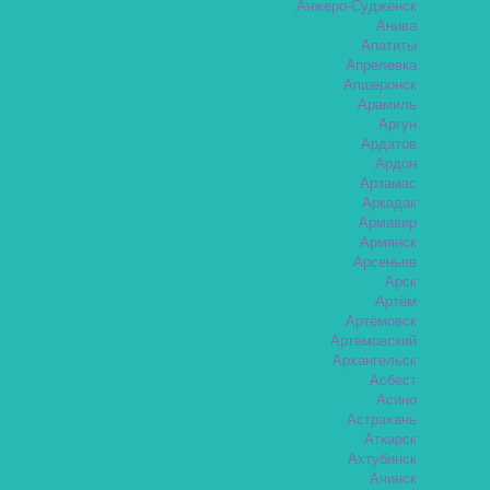
Анжеро-Судженск
Анива
Апатиты
Апрелевка
Апшеронск
Арамиль
Аргун
Ардатов
Ардон
Арзамас
Аркадак
Армавир
Армянск
Арсеньев
Арск
Артём
Артёмовск
Артёмовский
Архангельск
Асбест
Асино
Астрахань
Аткарск
Ахтубинск
Ачинск