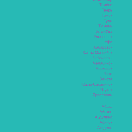
Тамбов
Тверь
Томск
Тула
Тюмень
Улан-Удэ
Ульяновск
Уфа
Хабаровск
Ханты-Мансийск
Чебоксары
Челябинск
Черкесск
Чита
Элиста
Южно-Сахалинск
Якутск
Ярославль
Абаза
Абакан
Абдулино
Абинск
Агидель