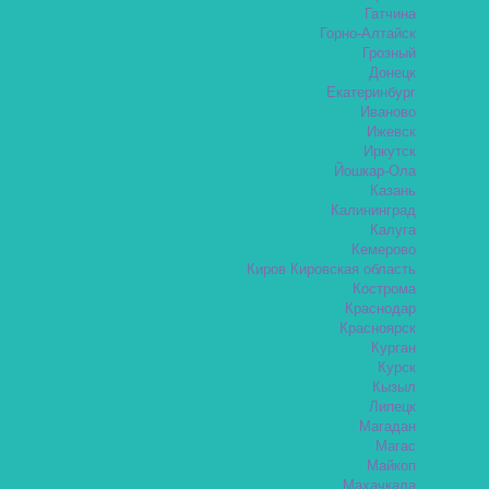
Гатчина
Горно-Алтайск
Грозный
Донецк
Екатеринбург
Иваново
Ижевск
Иркутск
Йошкар-Ола
Казань
Калининград
Калуга
Кемерово
Киров Кировская область
Кострома
Краснодар
Красноярск
Курган
Курск
Кызыл
Липецк
Магадан
Магас
Майкоп
Махачкала