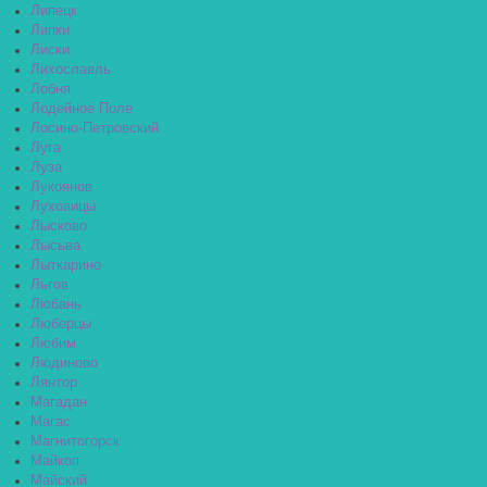
Липецк
Липки
Лиски
Лихославль
Лобня
Лодейное Поле
Лосино-Петровский
Луга
Луза
Лукоянов
Луховицы
Лысково
Лысьва
Лыткарино
Льгов
Любань
Люберцы
Любим
Людиново
Лянтор
Магадан
Магас
Магнитогорск
Майкоп
Майский