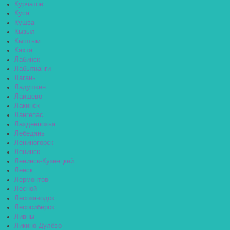
Курчатов
Куса
Кушва
Кызыл
Кыштым
Кяхта
Лабинск
Лабытнанги
Лагань
Ладушкин
Лаишево
Лакинск
Лангепас
Лахденпохья
Лебедянь
Лениногорск
Ленинск
Ленинск-Кузнецкий
Ленск
Лермонтов
Лесной
Лесозаводск
Лесосибирск
Ливны
Ликино-Дулёво