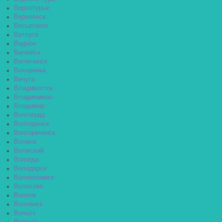
Верхотурье
Верхоянск
Весьегонск
Ветлуга
Видное
Вилюйск
Вилючинск
Вихоревка
Вичуга
Владивосток
Владикавказ
Владимир
Волгоград
Волгодонск
Волгореченск
Волжск
Волжский
Вологда
Володарск
Волоколамск
Волосово
Волхов
Волчанск
Вольск