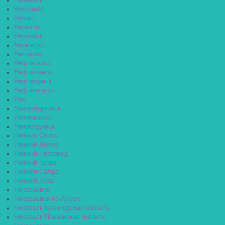
Невьянск
Нелидово
Неман
Нерехта
Нерчинск
Нерюнгри
Нестеров
Нефтегорск
Нефтекамск
Нефтекумск
Нефтеюганск
Нея
Нижневартовск
Нижнекамск
Нижнеудинск
Нижние Серги
Нижний Ломов
Нижний Новгород
Нижний Тагил
Нижняя Салда
Нижняя Тура
Николаевск
Николаевск-на-Амуре
Никольск Вологодская область
Никольск Пензенская область