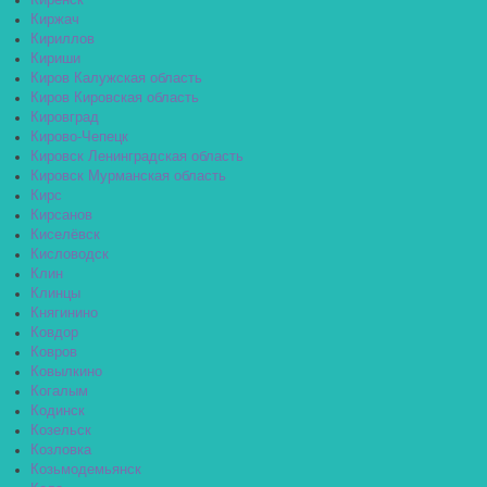
Киренск
Киржач
Кириллов
Кириши
Киров Калужская область
Киров Кировская область
Кировград
Кирово-Чепецк
Кировск Ленинградская область
Кировск Мурманская область
Кирс
Кирсанов
Киселёвск
Кисловодск
Клин
Клинцы
Княгинино
Ковдор
Ковров
Ковылкино
Когалым
Кодинск
Козельск
Козловка
Козьмодемьянск