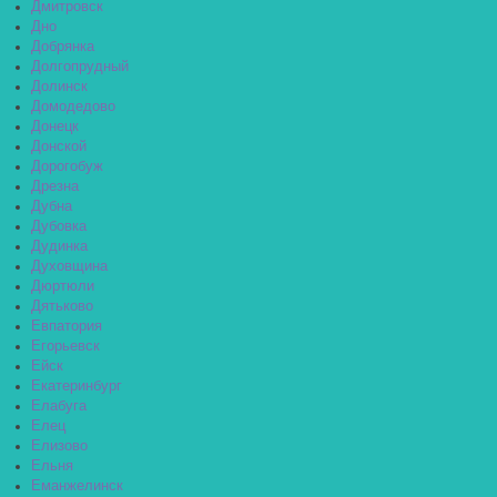
Дмитровск
Дно
Добрянка
Долгопрудный
Долинск
Домодедово
Донецк
Донской
Дорогобуж
Дрезна
Дубна
Дубовка
Дудинка
Духовщина
Дюртюли
Дятьково
Евпатория
Егорьевск
Ейск
Екатеринбург
Елабуга
Елец
Елизово
Ельня
Еманжелинск