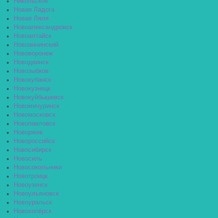
Никольское
Новая Ладога
Новая Ляля
Новоалександровск
Новоалтайск
Новоаннинский
Нововоронеж
Новодвинск
Новозыбков
Новокубанск
Новокузнецк
Новокуйбышевск
Новомичуринск
Новомосковск
Новопавловск
Новоржев
Новороссийск
Новосибирск
Новосиль
Новосокольники
Новотроицк
Новоузенск
Новоульяновск
Новоуральск
Новохопёрск