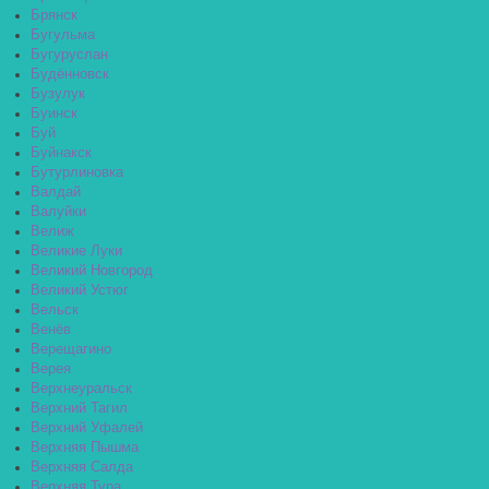
Брянск
Бугульма
Бугуруслан
Будённовск
Бузулук
Буинск
Буй
Буйнакск
Бутурлиновка
Валдай
Валуйки
Велиж
Великие Луки
Великий Новгород
Великий Устюг
Вельск
Венёв
Верещагино
Верея
Верхнеуральск
Верхний Тагил
Верхний Уфалей
Верхняя Пышма
Верхняя Салда
Верхняя Тура