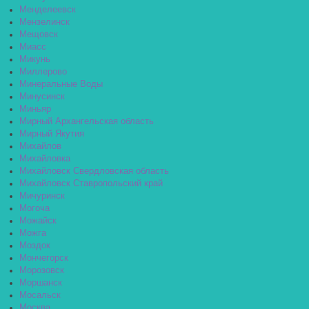
Менделеевск
Мензелинск
Мещовск
Миасс
Микунь
Миллерово
Минеральные Воды
Минусинск
Миньяр
Мирный Архангельская область
Мирный Якутия
Михайлов
Михайловка
Михайловск Свердловская область
Михайловск Ставропольский край
Мичуринск
Могоча
Можайск
Можга
Моздок
Мончегорск
Морозовск
Моршанск
Мосальск
Москва