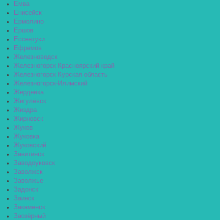
Емва
Енисейск
Ермолино
Ершов
Ессентуки
Ефремов
Железноводск
Железногорск Красноярский край
Железногорск Курская область
Железногорск-Илимский
Жердевка
Жигулёвск
Жиздра
Жирновск
Жуков
Жуковка
Жуковский
Завитинск
Заводоуковск
Заволжск
Заволжье
Задонск
Заинск
Закаменск
Заозёрный