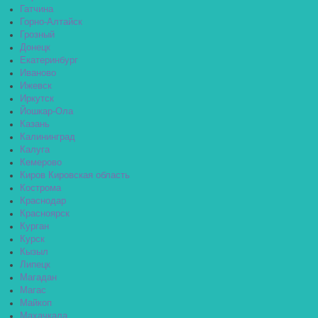
Гатчина
Горно-Алтайск
Грозный
Донецк
Екатеринбург
Иваново
Ижевск
Иркутск
Йошкар-Ола
Казань
Калининград
Калуга
Кемерово
Киров Кировская область
Кострома
Краснодар
Красноярск
Курган
Курск
Кызыл
Липецк
Магадан
Магас
Майкоп
Махачкала