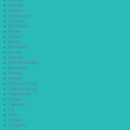
Воркута
Воронеж
Ворсма
Воскресенск
Воткинск
Всеволожск
Вуктыл
Выборг
Выкса
Высоковск
Высоцк
Вытегра
Вышний Волочёк
Вяземский
Вязники
Вязьма
Вятские Поляны
Гаврилов Посад
Гаврилов-Ям
Гагарин
Гаджиево
Гай
Галич
Гатчина
Гвардейск