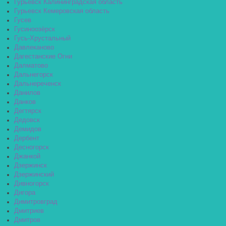
Гурьевск Калининградская область
Гурьевск Кемеровская область
Гусев
Гусиноозёрск
Гусь-Хрустальный
Давлеканово
Дагестанские Огни
Далматово
Дальнегорск
Дальнереченск
Данилов
Данков
Дегтярск
Дедовск
Демидов
Дербент
Десногорск
Джанкой
Дзержинск
Дзержинский
Дивногорск
Дигора
Димитровград
Дмитриев
Дмитров