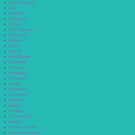
Ачхой-Мартан
Аша
Бабаево
Бабушкин
Бавлы
Багратионовск
Байкальск
Баймак
Бакал
Баксан
Балабаново
Балаково
Балахна
Балашиха
Балашов
Балей
Балтийск
Барабинск
Барнаул
Барыш
Батайск
Бахчисарай
Бежецк
Белая Калитва
Белая Холуница