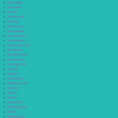
Белгород
Белебей
Белёв
Белинский
Белово
Белогорск
Белозерск
Белокуриха
Беломорск
Белоозёрский
Белорецк
Белореченск
Белоусово
Белоярский
Белый
Бердск
Березники
Берёзовский
Беслан
Бийск
Бикин
Билибино
Биробиджан
Бирск
Бирюсинск