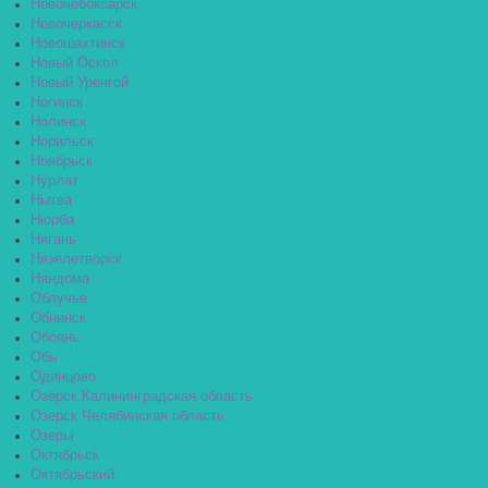
Новочебоксарск
Новочеркасск
Новошахтинск
Новый Оскол
Новый Уренгой
Ногинск
Нолинск
Норильск
Ноябрьск
Нурлат
Нытва
Нюрба
Нягань
Нязелетворск
Няндома
Облучье
Обнинск
Обоянь
Обь
Одинцово
Озёрск Калининградская область
Озерск Челябинская область
Озеры
Октябрьск
Октябрьский