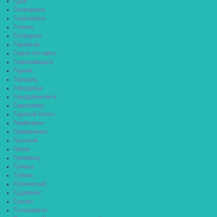
Гдов
Геленджик
Георгиевск
Глазов
Голицыно
Горбатов
Горно-Алтайск
Горнозаводск
Горняк
Городец
Городище
Городовиковск
Гороховец
Горячий Ключ
Грайворон
Гремячинск
Грозный
Грязи
Грязовец
Губаха
Губкин
Губкинский
Гудермес
Гуково
Гулькевичи