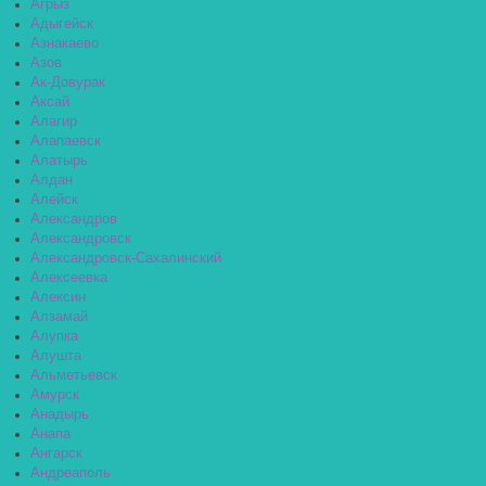
Агрыз
Адыгейск
Азнакаево
Азов
Ак-Довурак
Аксай
Алагир
Алапаевск
Алатырь
Алдан
Алейск
Александров
Александровск
Александровск-Сахалинский
Алексеевка
Алексин
Алзамай
Алупка
Алушта
Альметьевск
Амурск
Анадырь
Анапа
Ангарск
Андреаполь