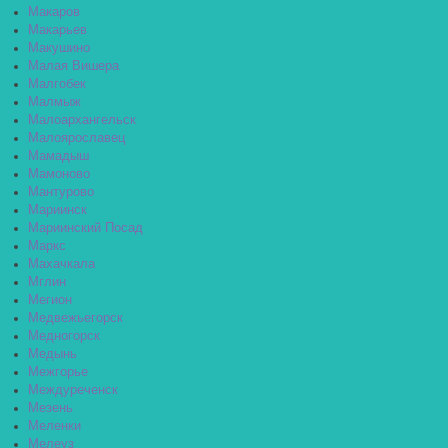
Макаров
Макарьев
Макушино
Малая Вишера
Малгобек
Малмыж
Малоархангельск
Малоярославец
Мамадыш
Мамоново
Мантурово
Мариинск
Мариинский Посад
Маркс
Махачкала
Мглин
Мегион
Медвежьегорск
Медногорск
Медынь
Межгорье
Междуреченск
Мезень
Меленки
Мелеуз