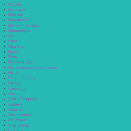
Москва
Мурманск
Нальчик
Нарьян-Мар
Нижний Новгород
Новосибирск
Омск
Орёл
Оренбург
Пенза
Пермь
Петрозаводск
Петропавловск-Камчатский
Псков
Ростов-на-Дону
Рязань
Салехард
Самара
Санкт-Петербург
Саранск
Саратов
Симферополь
Смоленск
Ставрополь
Сыктывкар