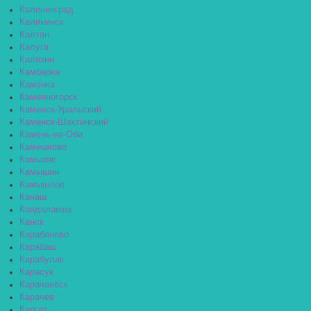
Калининград
Калининск
Калтан
Калуга
Калязин
Камбарка
Каменка
Каменногорск
Каменск-Уральский
Каменск-Шахтинский
Камень-на-Оби
Камешково
Камызяк
Камышин
Камышлов
Канаш
Кандалакша
Канск
Карабаново
Карабаш
Карабулак
Карасук
Карачаевск
Карачев
Каргат