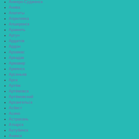
Анжеро-Судженск
Анива
Апатиты
Апрелевка
Апшеронск
Арамиль
Аргун
Ардатов
Ардон
Арзамас
Аркадак
Армавир
Армянск
Арсеньев
Арск
Артём
Артёмовск
Артёмовский
Архангельск
Асбест
Асино
Астрахань
Аткарск
Ахтубинск
Ачинск