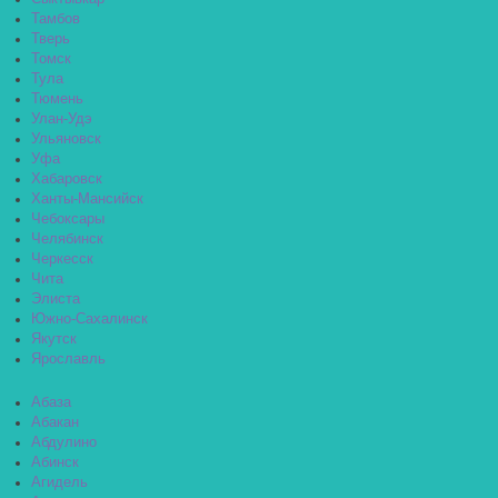
Тамбов
Тверь
Томск
Тула
Тюмень
Улан-Удэ
Ульяновск
Уфа
Хабаровск
Ханты-Мансийск
Чебоксары
Челябинск
Черкесск
Чита
Элиста
Южно-Сахалинск
Якутск
Ярославль
Абаза
Абакан
Абдулино
Абинск
Агидель