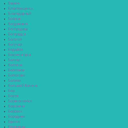
Бирюч
Благовещенск
Благодарный
Бобров
Богданович
Богородицк
Богородск
Боготол
Богучар
Бодайбо
Бокситогорск
Болгар
Бологое
Болотное
Болохово
Болхов
Большой Камень
Бор
Борзя
Борисоглебск
Боровичи
Боровск
Бородино
Братск
Бронницы