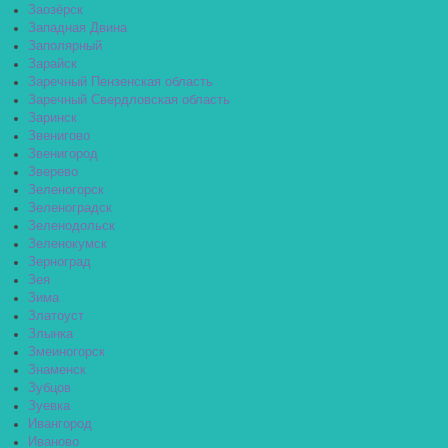
Заозёрск
Западная Двина
Заполярный
Зарайск
Заречный Пензенская область
Заречный Свердловская область
Заринск
Звенигово
Звенигород
Зверево
Зеленогорск
Зеленоградск
Зеленодольск
Зеленокумск
Зерноград
Зея
Зима
Златоуст
Злынка
Змеиногорск
Знаменск
Зубцов
Зуевка
Ивангород
Иваново