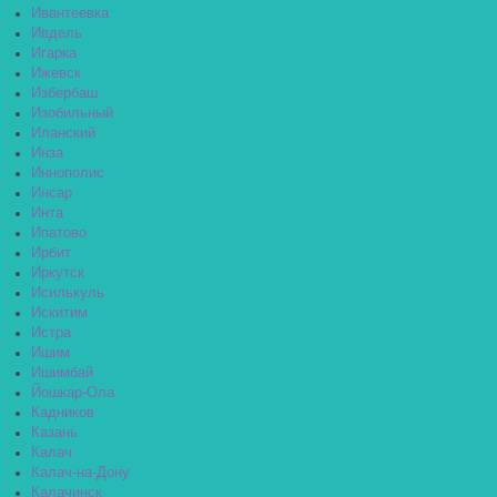
Ивантеевка
Ивдель
Игарка
Ижевск
Избербаш
Изобильный
Иланский
Инза
Иннополис
Инсар
Инта
Ипатово
Ирбит
Иркутск
Исилькуль
Искитим
Истра
Ишим
Ишимбай
Йошкар-Ола
Кадников
Казань
Калач
Калач-на-Дону
Калачинск