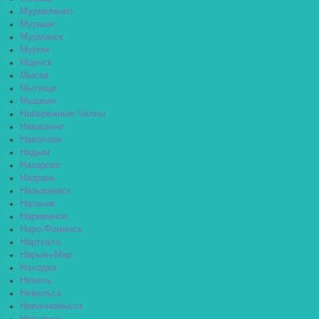
Муравленко
Мураши
Мурманск
Муром
Мценск
Мыски
Мытищи
Мышкин
Набережные Челны
Навашино
Наволоки
Надым
Назарово
Назрань
Называевск
Нальчик
Нариманов
Наро-Фоминск
Нарткала
Нарьян-Мар
Находка
Невель
Невельск
Невинномысск