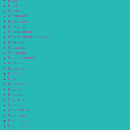
Кола
Кологрив
Коломна
Колпашево
Кольчугино
Коммунар
Комсомольск
Комсомольск-на-Амуре
Конаково
Кондопога
Кондрово
Константиновск
Копейск
Кораблино
Кореновск
Коркино
Королёв
Короча
Корсаков
Коряжма
Костерёво
Костомукша
Кострома
Котельники
Котельниково