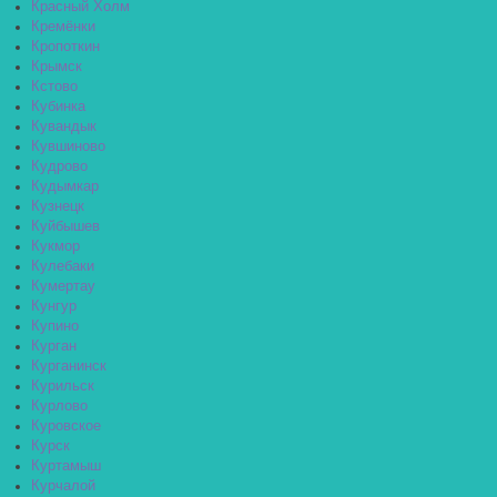
Красный Холм
Кремёнки
Кропоткин
Крымск
Кстово
Кубинка
Кувандык
Кувшиново
Кудрово
Кудымкар
Кузнецк
Куйбышев
Кукмор
Кулебаки
Кумертау
Кунгур
Купино
Курган
Курганинск
Курильск
Курлово
Куровское
Курск
Куртамыш
Курчалой