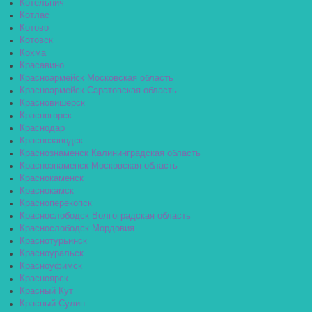
Котельнич
Котлас
Котово
Котовск
Кохма
Красавино
Красноармейск Московская область
Красноармейск Саратовская область
Красновишерск
Красногорск
Краснодар
Краснозаводск
Краснознаменск Калининградская область
Краснознаменск Московская область
Краснокаменск
Краснокамск
Красноперекопск
Краснослободск Волгоградская область
Краснослободск Мордовия
Краснотурьинск
Красноуральск
Красноуфимск
Красноярск
Красный Кут
Красный Сулин