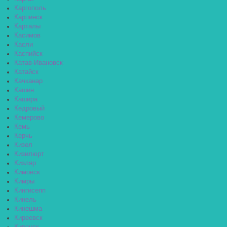
Каргополь
Карпинск
Карталы
Касимов
Касли
Каспийск
Катав-Ивановск
Катайск
Качканар
Кашин
Кашира
Кедровый
Кемерово
Кемь
Керчь
Кизел
Кизилюрт
Кизляр
Кимовск
Кимры
Кингисепп
Кинель
Кинешма
Киреевск