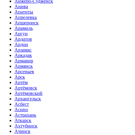
Анжеро-Судженск
Анива
Апатиты
Апрелевка
Апшеронск
Арамиль
Аргун
Ардатов
Ардон
Арзамас
Аркадак
Армавир
Армянск
Арсеньев
Арск
Артём
Артёмовск
Артёмовский
Архангельск
Асбест
Асино
Астрахань
Аткарск
Ахтубинск
Ачинск