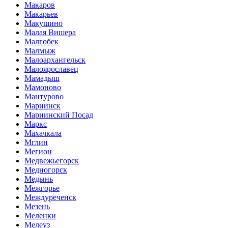
Макаров
Макарьев
Макушино
Малая Вишера
Малгобек
Малмыж
Малоархангельск
Малоярославец
Мамадыш
Мамоново
Мантурово
Мариинск
Мариинский Посад
Маркс
Махачкала
Мглин
Мегион
Медвежьегорск
Медногорск
Медынь
Межгорье
Междуреченск
Мезень
Меленки
Мелеуз