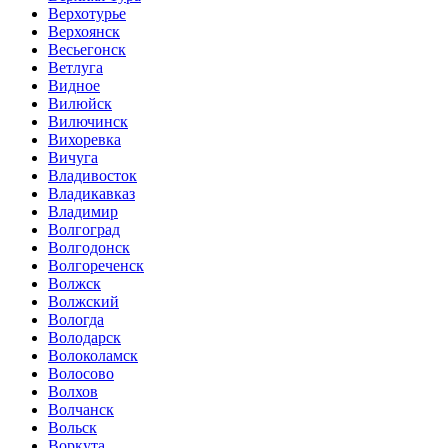
Верхотурье
Верхоянск
Весьегонск
Ветлуга
Видное
Вилюйск
Вилючинск
Вихоревка
Вичуга
Владивосток
Владикавказ
Владимир
Волгоград
Волгодонск
Волгореченск
Волжск
Волжский
Вологда
Володарск
Волоколамск
Волосово
Волхов
Волчанск
Вольск
Воркута