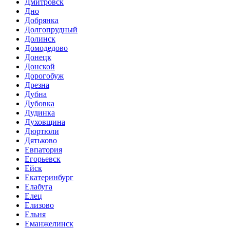
Дмитровск
Дно
Добрянка
Долгопрудный
Долинск
Домодедово
Донецк
Донской
Дорогобуж
Дрезна
Дубна
Дубовка
Дудинка
Духовщина
Дюртюли
Дятьково
Евпатория
Егорьевск
Ейск
Екатеринбург
Елабуга
Елец
Елизово
Ельня
Еманжелинск