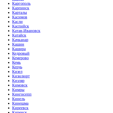
Каргополь
Карпинск
Карталы
Касимов
Касли
Каспийск
Катав-Ивановск
Катайск
Качканар
Кашин
Кашира
Кедровый
Кемерово
Кемь
Керчь
Кизел
Кизилюрт
Кизляр
Кимовск
Кимры
Кингисепп
Кинель
Кинешма
Киреевск
Киренск