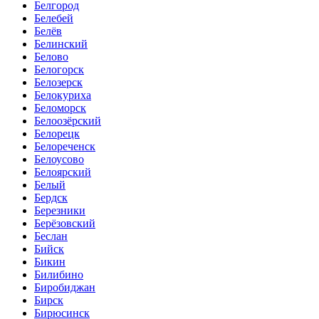
Белгород
Белебей
Белёв
Белинский
Белово
Белогорск
Белозерск
Белокуриха
Беломорск
Белоозёрский
Белорецк
Белореченск
Белоусово
Белоярский
Белый
Бердск
Березники
Берёзовский
Беслан
Бийск
Бикин
Билибино
Биробиджан
Бирск
Бирюсинск