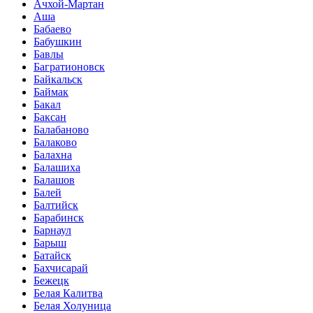
Ачхой-Мартан
Аша
Бабаево
Бабушкин
Бавлы
Багратионовск
Байкальск
Баймак
Бакал
Баксан
Балабаново
Балаково
Балахна
Балашиха
Балашов
Балей
Балтийск
Барабинск
Барнаул
Барыш
Батайск
Бахчисарай
Бежецк
Белая Калитва
Белая Холуница