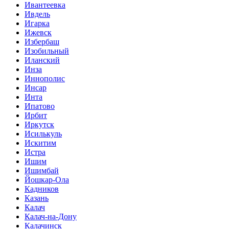
Ивантеевка
Ивдель
Игарка
Ижевск
Избербаш
Изобильный
Иланский
Инза
Иннополис
Инсар
Инта
Ипатово
Ирбит
Иркутск
Исилькуль
Искитим
Истра
Ишим
Ишимбай
Йошкар-Ола
Кадников
Казань
Калач
Калач-на-Дону
Калачинск