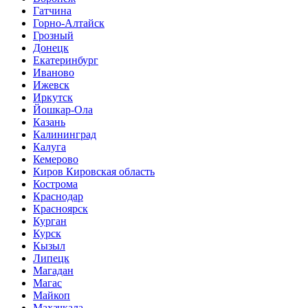
Гатчина
Горно-Алтайск
Грозный
Донецк
Екатеринбург
Иваново
Ижевск
Иркутск
Йошкар-Ола
Казань
Калининград
Калуга
Кемерово
Киров Кировская область
Кострома
Краснодар
Красноярск
Курган
Курск
Кызыл
Липецк
Магадан
Магас
Майкоп
Махачкала