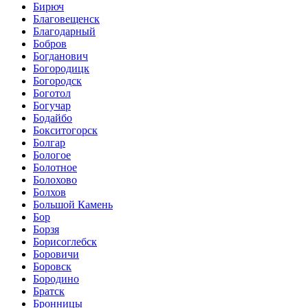
Бирюч
Благовещенск
Благодарный
Бобров
Богданович
Богородицк
Богородск
Боготол
Богучар
Бодайбо
Бокситогорск
Болгар
Бологое
Болотное
Болохово
Болхов
Большой Камень
Бор
Борзя
Борисоглебск
Боровичи
Боровск
Бородино
Братск
Бронницы