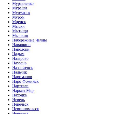
Муравленко
Мураши
Мурманск
Муром
Мценск
Мыски
Мытищи
Мышкин
Набережные Челны
Навашино
Наволоки
Надым
Назарово
Назрань
Называевск
Нальчик
Нариманов
Наро-Фоминск
Нарткала
Нарьян-Мар
Находка
Невель
Невельск
Невинномысск
Невьянск