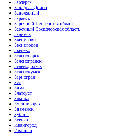
Заозёрск
Западная Двина
Заполярный
Зарайск
Заречный Пензенская область
Заречный Свердловская область
Заринск
Звенигово
Звенигород
Зверево
Зеленогорск
Зеленоградск
Зеленодольск
Зеленокумск
Зерноград
Зея
Зима
Златоуст
Злынка
Змеиногорск
Знаменск
Зубцов
Зуевка
Ивангород
Иваново