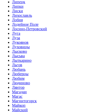
Липецк
Липки
Лиски
Лихославль
Лобня
Лодейное Поле
Лосино-Петровский
Луга
Луза
Лукоянов
Луховицы
Лысково
Лысьва
Лыткарино
Льгов
Любань
Люберцы
Любим
Людиново
Лянтор
Магадан
Магас
Магнитогорск
Майкоп
Майский