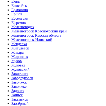
Емва
Енисейск
Ермолино
Ершов
Ессентуки
Ефремов
Железноводск
Железногорск Красноярский край
Железногорск Курская область
Железногорск-Илимский
Жердевка
Жигулёвск
Жиздра
Жирновск
Жуков
Жуковка
Жуковский
Завитинск
Заводоуковск
Заволжск
Заволжье
Задонск
Заинск
Закаменск
Заозёрный