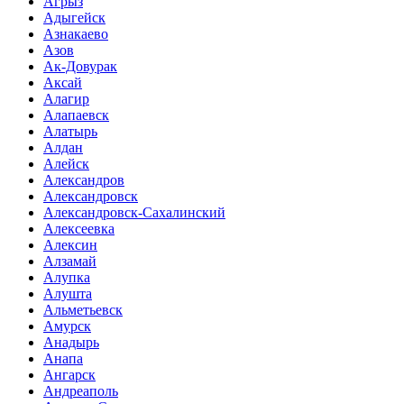
Агрыз
Адыгейск
Азнакаево
Азов
Ак-Довурак
Аксай
Алагир
Алапаевск
Алатырь
Алдан
Алейск
Александров
Александровск
Александровск-Сахалинский
Алексеевка
Алексин
Алзамай
Алупка
Алушта
Альметьевск
Амурск
Анадырь
Анапа
Ангарск
Андреаполь