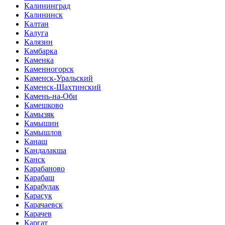
Калининград
Калининск
Калтан
Калуга
Калязин
Камбарка
Каменка
Каменногорск
Каменск-Уральский
Каменск-Шахтинский
Камень-на-Оби
Камешково
Камызяк
Камышин
Камышлов
Канаш
Кандалакша
Канск
Карабаново
Карабаш
Карабулак
Карасук
Карачаевск
Карачев
Каргат