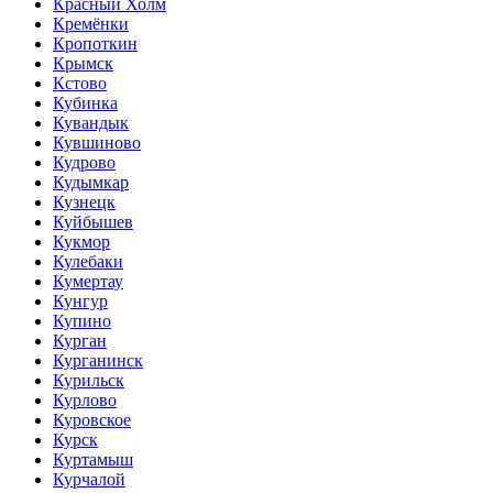
Красный Холм
Кремёнки
Кропоткин
Крымск
Кстово
Кубинка
Кувандык
Кувшиново
Кудрово
Кудымкар
Кузнецк
Куйбышев
Кукмор
Кулебаки
Кумертау
Кунгур
Купино
Курган
Курганинск
Курильск
Курлово
Куровское
Курск
Куртамыш
Курчалой