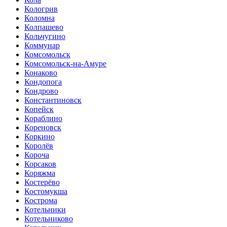
Кологрив
Коломна
Колпашево
Кольчугино
Коммунар
Комсомольск
Комсомольск-на-Амуре
Конаково
Кондопога
Кондрово
Константиновск
Копейск
Кораблино
Кореновск
Коркино
Королёв
Короча
Корсаков
Коряжма
Костерёво
Костомукша
Кострома
Котельники
Котельниково