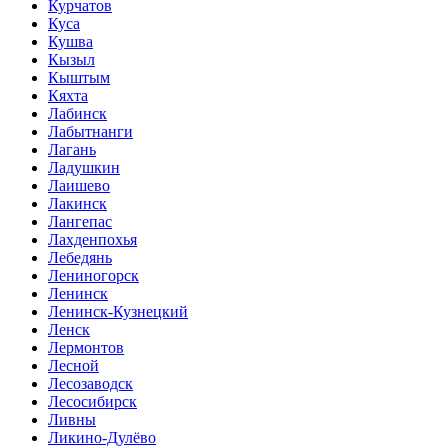
Курчатов
Куса
Кушва
Кызыл
Кыштым
Кяхта
Лабинск
Лабытнанги
Лагань
Ладушкин
Лаишево
Лакинск
Лангепас
Лахденпохья
Лебедянь
Лениногорск
Ленинск
Ленинск-Кузнецкий
Ленск
Лермонтов
Лесной
Лесозаводск
Лесосибирск
Ливны
Ликино-Дулёво