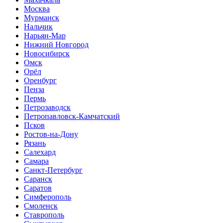
Москва
Мурманск
Нальчик
Нарьян-Мар
Нижний Новгород
Новосибирск
Омск
Орёл
Оренбург
Пенза
Пермь
Петрозаводск
Петропавловск-Камчатский
Псков
Ростов-на-Дону
Рязань
Салехард
Самара
Санкт-Петербург
Саранск
Саратов
Симферополь
Смоленск
Ставрополь