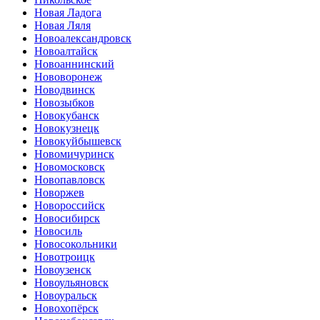
Новая Ладога
Новая Ляля
Новоалександровск
Новоалтайск
Новоаннинский
Нововоронеж
Новодвинск
Новозыбков
Новокубанск
Новокузнецк
Новокуйбышевск
Новомичуринск
Новомосковск
Новопавловск
Новоржев
Новороссийск
Новосибирск
Новосиль
Новосокольники
Новотроицк
Новоузенск
Новоульяновск
Новоуральск
Новохопёрск