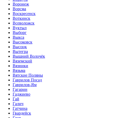
Воронеж
Ворсма
Воскресенск
Воткинск
Всеволожск
Вуктыл
Выборг
Выкса
Высоковск
Высоцк
Вытегра
Вышний Волочёк
Вяземский
Вязники
Вязьма
Вятские Поляны
Гаврилов Посад
Гаврилов-Ям
Гагарин
Гаджиево
Гай
Галич
Гатчина
Гвардейск
Гдов