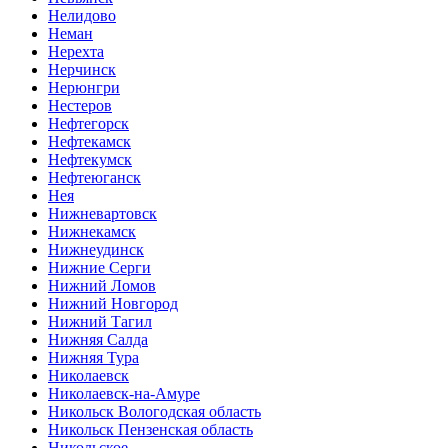
Нелидово
Неман
Нерехта
Нерчинск
Нерюнгри
Нестеров
Нефтегорск
Нефтекамск
Нефтекумск
Нефтеюганск
Нея
Нижневартовск
Нижнекамск
Нижнеудинск
Нижние Серги
Нижний Ломов
Нижний Новгород
Нижний Тагил
Нижняя Салда
Нижняя Тура
Николаевск
Николаевск-на-Амуре
Никольск Вологодская область
Никольск Пензенская область
Никольское