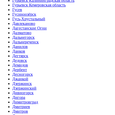
Гурьевск Калининградская область
Гурьевск Кемеровская область
Гусев
Гусиноозёрск
Гусь-Хрустальный
Давлеканово
Дагестанские Огни
Далматово
Дальнегорск
Дальнереченск
Данилов
Данков
Дегтярск
Дедовск
Демидов
Дербент
Десногорск
Джанкой
Дзержинск
Дзержинский
Дивногорск
Дигора
Димитровград
Дмитриев
Дмитров