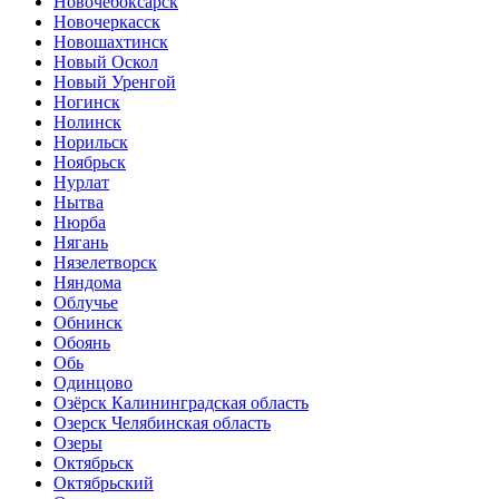
Новочебоксарск
Новочеркасск
Новошахтинск
Новый Оскол
Новый Уренгой
Ногинск
Нолинск
Норильск
Ноябрьск
Нурлат
Нытва
Нюрба
Нягань
Нязелетворск
Няндома
Облучье
Обнинск
Обоянь
Обь
Одинцово
Озёрск Калининградская область
Озерск Челябинская область
Озеры
Октябрьск
Октябрьский