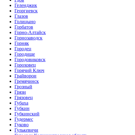
Геленджик
Георгиевск
Глазов
Голицыно
Горбатов
Горно-Алтайск
Горнозаводск
Горняк
Городец
Городище
Городовиковск
Гороховец
Горячий Ключ
Грайворон
Гремячинск
Грозный
Грязи
Грязовец
Губаха
Губкин
Губкинский
Гудермес
Гуково
Гулькевичи