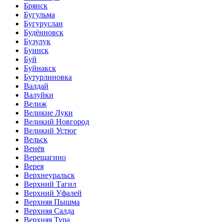
Брянск
Бугульма
Бугуруслан
Будённовск
Бузулук
Буинск
Буй
Буйнакск
Бутурлиновка
Валдай
Валуйки
Велиж
Великие Луки
Великий Новгород
Великий Устюг
Вельск
Венёв
Верещагино
Верея
Верхнеуральск
Верхний Тагил
Верхний Уфалей
Верхняя Пышма
Верхняя Салда
Верхняя Тура