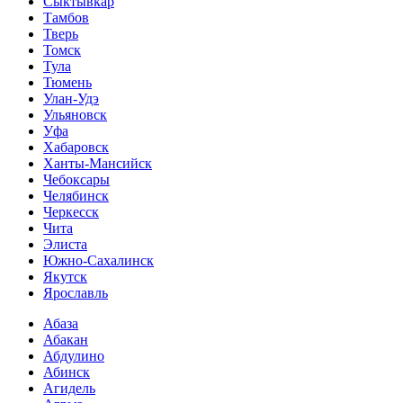
Сыктывкар
Тамбов
Тверь
Томск
Тула
Тюмень
Улан-Удэ
Ульяновск
Уфа
Хабаровск
Ханты-Мансийск
Чебоксары
Челябинск
Черкесск
Чита
Элиста
Южно-Сахалинск
Якутск
Ярославль
Абаза
Абакан
Абдулино
Абинск
Агидель