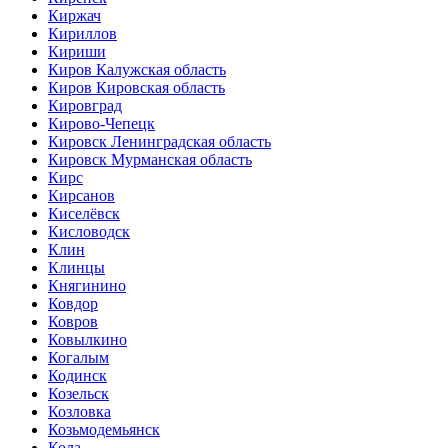
Киржач
Кириллов
Кириши
Киров Калужская область
Киров Кировская область
Кировград
Кирово-Чепецк
Кировск Ленинградская область
Кировск Мурманская область
Кирс
Кирсанов
Киселёвск
Кисловодск
Клин
Клинцы
Княгинино
Ковдор
Ковров
Ковылкино
Когалым
Кодинск
Козельск
Козловка
Козьмодемьянск
Кола