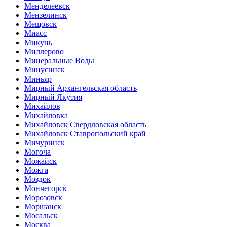
Менделеевск
Мензелинск
Мещовск
Миасс
Микунь
Миллерово
Минеральные Воды
Минусинск
Миньяр
Мирный Архангельская область
Мирный Якутия
Михайлов
Михайловка
Михайловск Свердловская область
Михайловск Ставропольский край
Мичуринск
Могоча
Можайск
Можга
Моздок
Мончегорск
Морозовск
Моршанск
Мосальск
Москва