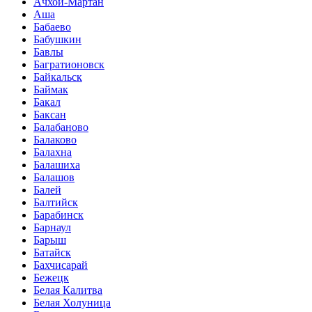
Ачхой-Мартан
Аша
Бабаево
Бабушкин
Бавлы
Багратионовск
Байкальск
Баймак
Бакал
Баксан
Балабаново
Балаково
Балахна
Балашиха
Балашов
Балей
Балтийск
Барабинск
Барнаул
Барыш
Батайск
Бахчисарай
Бежецк
Белая Калитва
Белая Холуница