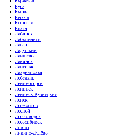
Курчатов
Куса
Кушва
Кызыл
Кыштым
Кяхта
Лабинск
Лабытнанги
Лагань
Ладушкин
Лаишево
Лакинск
Лангепас
Лахденпохья
Лебедянь
Лениногорск
Ленинск
Ленинск-Кузнецкий
Ленск
Лермонтов
Лесной
Лесозаводск
Лесосибирск
Ливны
Ликино-Дулёво