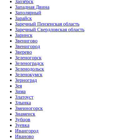
Заозёрск
Западная Двина
Заполярный
Зарайск
Заречный Пензенская область
Заречный Свердловская область
Заринск
Звенигово
Звенигород
Зверево
Зеленогорск
Зеленоградск
Зеленодольск
Зеленокумск
Зерноград
Зея
Зима
Златоуст
Злынка
Змеиногорск
Знаменск
Зубцов
Зуевка
Ивангород
Иваново