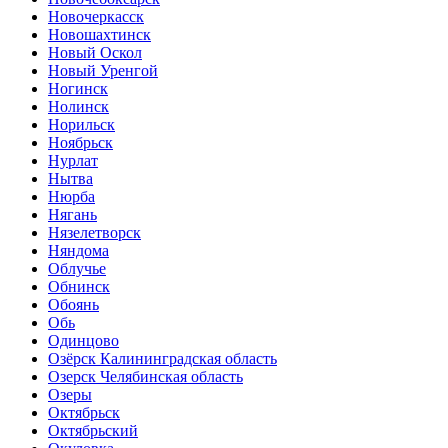
Новочеркасск
Новошахтинск
Новый Оскол
Новый Уренгой
Ногинск
Нолинск
Норильск
Ноябрьск
Нурлат
Нытва
Нюрба
Нягань
Нязелетворск
Няндома
Облучье
Обнинск
Обоянь
Обь
Одинцово
Озёрск Калининградская область
Озерск Челябинская область
Озеры
Октябрьск
Октябрьский