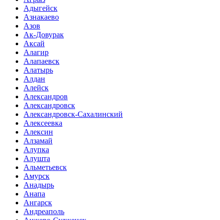
Адыгейск
Азнакаево
Азов
Ак-Довурак
Аксай
Алагир
Алапаевск
Алатырь
Алдан
Алейск
Александров
Александровск
Александровск-Сахалинский
Алексеевка
Алексин
Алзамай
Алупка
Алушта
Альметьевск
Амурск
Анадырь
Анапа
Ангарск
Андреаполь