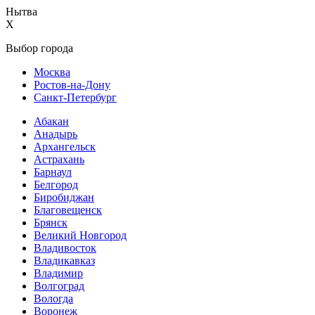
Нытва
X
Выбор города
Москва
Ростов-на-Дону
Санкт-Петербург
Абакан
Анадырь
Архангельск
Астрахань
Барнаул
Белгород
Биробиджан
Благовещенск
Брянск
Великий Новгород
Владивосток
Владикавказ
Владимир
Волгоград
Вологда
Воронеж