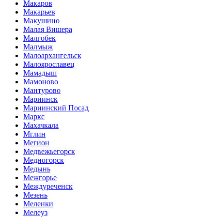
Макаров
Макарьев
Макушино
Малая Вишера
Малгобек
Малмыж
Малоархангельск
Малоярославец
Мамадыш
Мамоново
Мантурово
Мариинск
Мариинский Посад
Маркс
Махачкала
Мглин
Мегион
Медвежьегорск
Медногорск
Медынь
Межгорье
Междуреченск
Мезень
Меленки
Мелеуз