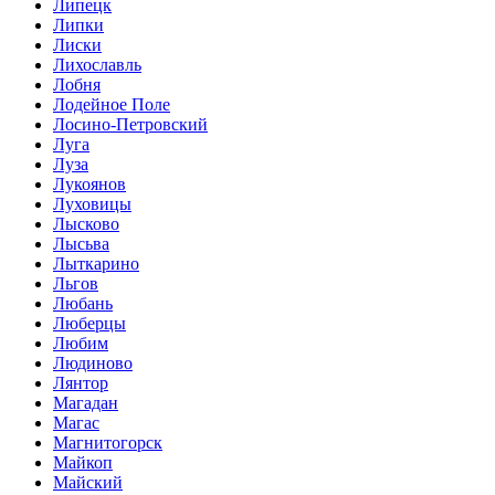
Липецк
Липки
Лиски
Лихославль
Лобня
Лодейное Поле
Лосино-Петровский
Луга
Луза
Лукоянов
Луховицы
Лысково
Лысьва
Лыткарино
Льгов
Любань
Люберцы
Любим
Людиново
Лянтор
Магадан
Магас
Магнитогорск
Майкоп
Майский