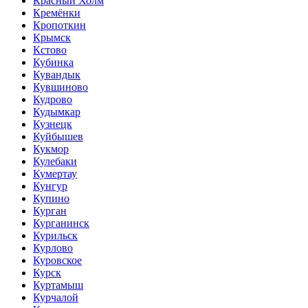
Красный Холм
Кремёнки
Кропоткин
Крымск
Кстово
Кубинка
Кувандык
Кувшиново
Кудрово
Кудымкар
Кузнецк
Куйбышев
Кукмор
Кулебаки
Кумертау
Кунгур
Купино
Курган
Курганинск
Курильск
Курлово
Куровское
Курск
Куртамыш
Курчалой