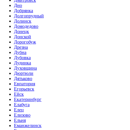
Дмитровск
Дно
Добрянка
Долгопрудный
Долинск
Домодедово
Донецк
Донской
Дорогобуж
Дрезна
Дубна
Дубовка
Дудинка
Духовщина
Дюртюли
Дятьково
Евпатория
Егорьевск
Ейск
Екатеринбург
Елабуга
Елец
Елизово
Ельня
Еманжелинск