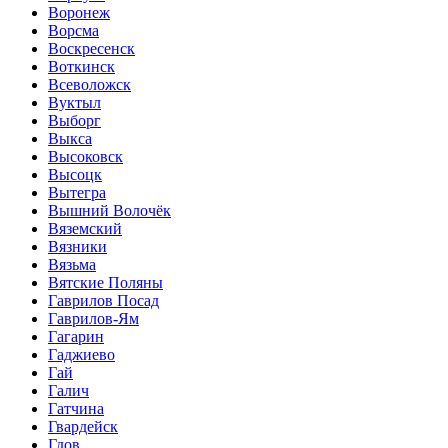
Воронеж
Ворсма
Воскресенск
Воткинск
Всеволожск
Вуктыл
Выборг
Выкса
Высоковск
Высоцк
Вытегра
Вышний Волочёк
Вяземский
Вязники
Вязьма
Вятские Поляны
Гаврилов Посад
Гаврилов-Ям
Гагарин
Гаджиево
Гай
Галич
Гатчина
Гвардейск
Гдов