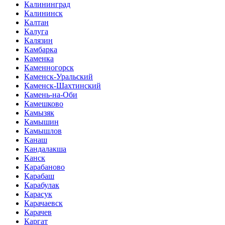
Калининград
Калининск
Калтан
Калуга
Калязин
Камбарка
Каменка
Каменногорск
Каменск-Уральский
Каменск-Шахтинский
Камень-на-Оби
Камешково
Камызяк
Камышин
Камышлов
Канаш
Кандалакша
Канск
Карабаново
Карабаш
Карабулак
Карасук
Карачаевск
Карачев
Каргат