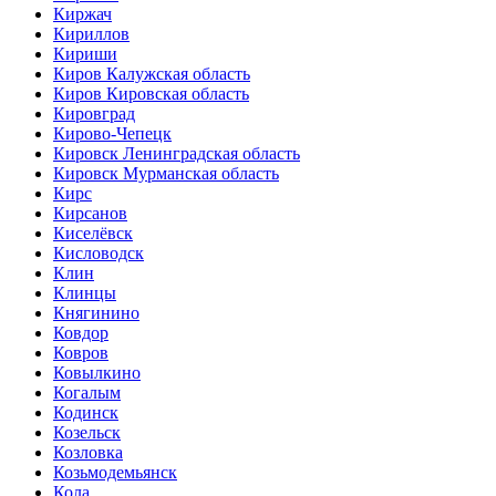
Киржач
Кириллов
Кириши
Киров Калужская область
Киров Кировская область
Кировград
Кирово-Чепецк
Кировск Ленинградская область
Кировск Мурманская область
Кирс
Кирсанов
Киселёвск
Кисловодск
Клин
Клинцы
Княгинино
Ковдор
Ковров
Ковылкино
Когалым
Кодинск
Козельск
Козловка
Козьмодемьянск
Кола