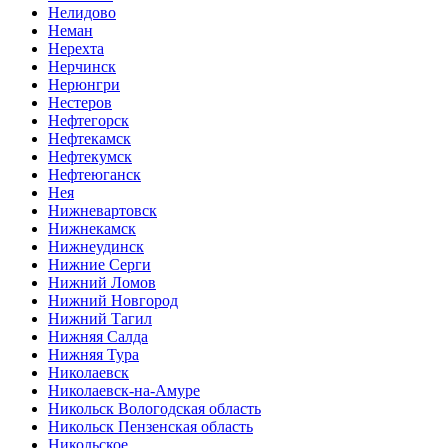
Нелидово
Неман
Нерехта
Нерчинск
Нерюнгри
Нестеров
Нефтегорск
Нефтекамск
Нефтекумск
Нефтеюганск
Нея
Нижневартовск
Нижнекамск
Нижнеудинск
Нижние Серги
Нижний Ломов
Нижний Новгород
Нижний Тагил
Нижняя Салда
Нижняя Тура
Николаевск
Николаевск-на-Амуре
Никольск Вологодская область
Никольск Пензенская область
Никольское