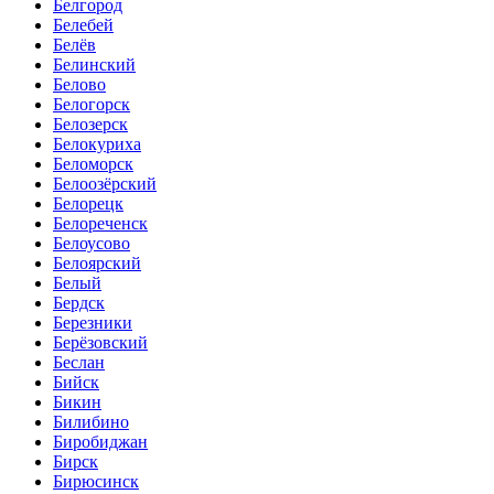
Белгород
Белебей
Белёв
Белинский
Белово
Белогорск
Белозерск
Белокуриха
Беломорск
Белоозёрский
Белорецк
Белореченск
Белоусово
Белоярский
Белый
Бердск
Березники
Берёзовский
Беслан
Бийск
Бикин
Билибино
Биробиджан
Бирск
Бирюсинск