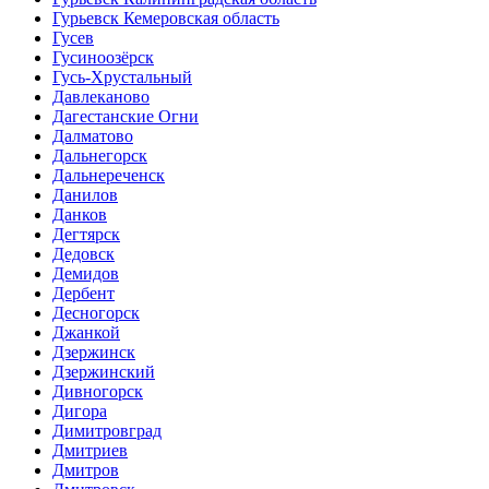
Гурьевск Кемеровская область
Гусев
Гусиноозёрск
Гусь-Хрустальный
Давлеканово
Дагестанские Огни
Далматово
Дальнегорск
Дальнереченск
Данилов
Данков
Дегтярск
Дедовск
Демидов
Дербент
Десногорск
Джанкой
Дзержинск
Дзержинский
Дивногорск
Дигора
Димитровград
Дмитриев
Дмитров