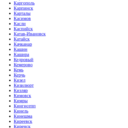
Каргополь
Карпинск
Карталы
Касимов
Касли
Каспийск
Катав-Ивановск
Катайск
Качканар
Кашин
Кашира
Кедровый
Кемерово
Кемь
Керчь
Кизел
Кизилюрт
Кизляр
Кимовск
Кимры
Кингисепп
Кинель
Кинешма
Киреевск
Киренск