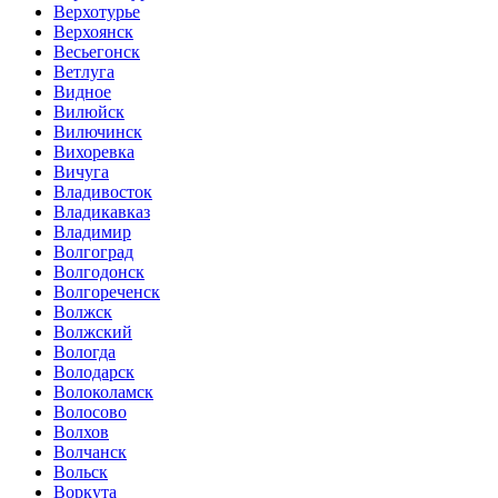
Верхотурье
Верхоянск
Весьегонск
Ветлуга
Видное
Вилюйск
Вилючинск
Вихоревка
Вичуга
Владивосток
Владикавказ
Владимир
Волгоград
Волгодонск
Волгореченск
Волжск
Волжский
Вологда
Володарск
Волоколамск
Волосово
Волхов
Волчанск
Вольск
Воркута