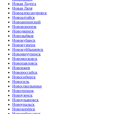
Новая Ладога
Новая Ляля
Новоалександровск
Новоалтайск
Новоаннинский
Нововоронеж
Новодвинск
Новозыбков
Новокубанск
Новокузнецк
Новокуйбышевск
Новомичуринск
Новомосковск
Новопавловск
Новоржев
Новороссийск
Новосибирск
Новосиль
Новосокольники
Новотроицк
Новоузенск
Новоульяновск
Новоуральск
Новохопёрск
Новочебоксарск