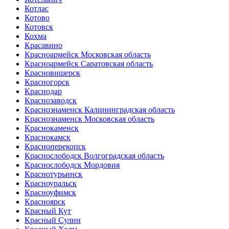
Котлас
Котово
Котовск
Кохма
Красавино
Красноармейск Московская область
Красноармейск Саратовская область
Красновишерск
Красногорск
Краснодар
Краснозаводск
Краснознаменск Калининградская область
Краснознаменск Московская область
Краснокаменск
Краснокамск
Красноперекопск
Краснослободск Волгоградская область
Краснослободск Мордовия
Краснотурьинск
Красноуральск
Красноуфимск
Красноярск
Красный Кут
Красный Сулин