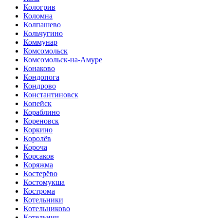
Кологрив
Коломна
Колпашево
Кольчугино
Коммунар
Комсомольск
Комсомольск-на-Амуре
Конаково
Кондопога
Кондрово
Константиновск
Копейск
Кораблино
Кореновск
Коркино
Королёв
Короча
Корсаков
Коряжма
Костерёво
Костомукша
Кострома
Котельники
Котельниково
Котельнич