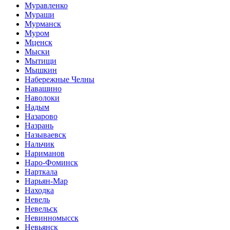
Муравленко
Мураши
Мурманск
Муром
Мценск
Мыски
Мытищи
Мышкин
Набережные Челны
Навашино
Наволоки
Надым
Назарово
Назрань
Называевск
Нальчик
Нариманов
Наро-Фоминск
Нарткала
Нарьян-Мар
Находка
Невель
Невельск
Невинномысск
Невьянск