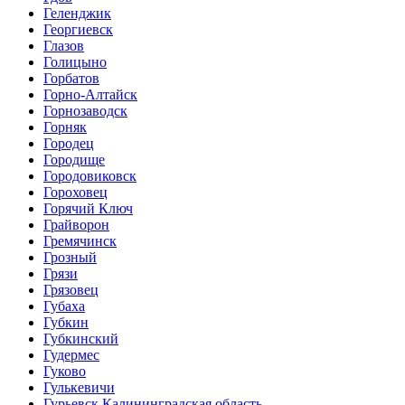
Геленджик
Георгиевск
Глазов
Голицыно
Горбатов
Горно-Алтайск
Горнозаводск
Горняк
Городец
Городище
Городовиковск
Гороховец
Горячий Ключ
Грайворон
Гремячинск
Грозный
Грязи
Грязовец
Губаха
Губкин
Губкинский
Гудермес
Гуково
Гулькевичи
Гурьевск Калининградская область