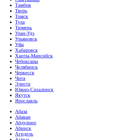
Тамбов
Тверь
Томск
Тула
Тюмень
Улан-Удэ
Ульяновск
Уфа
Хабаровск
Ханты-Мансийск
Чебоксары
Челябинск
Черкесск
Чита
Элиста
Южно-Сахалинск
Якутск
Ярославль
Абаза
Абакан
Абдулино
Абинск
Агидель
Агрыз