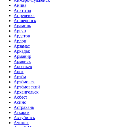
Анжеро-Судженск
Анива
Апатиты
Апрелевка
Апшеронск
Арамиль
Аргун
Ардатов
Ардон
Арзамас
Аркадак
Армавир
Армянск
Арсеньев
Арск
Артём
Артёмовск
Артёмовский
Архангельск
Асбест
Асино
Астрахань
Аткарск
Ахтубинск
Ачинск