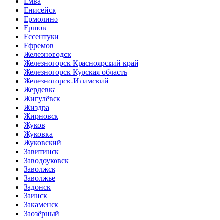
Емва
Енисейск
Ермолино
Ершов
Ессентуки
Ефремов
Железноводск
Железногорск Красноярский край
Железногорск Курская область
Железногорск-Илимский
Жердевка
Жигулёвск
Жиздра
Жирновск
Жуков
Жуковка
Жуковский
Завитинск
Заводоуковск
Заволжск
Заволжье
Задонск
Заинск
Закаменск
Заозёрный