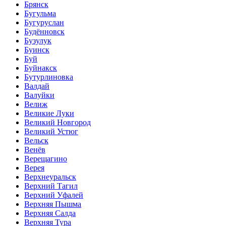
Брянск
Бугульма
Бугуруслан
Будённовск
Бузулук
Буинск
Буй
Буйнакск
Бутурлиновка
Валдай
Валуйки
Велиж
Великие Луки
Великий Новгород
Великий Устюг
Вельск
Венёв
Верещагино
Верея
Верхнеуральск
Верхний Тагил
Верхний Уфалей
Верхняя Пышма
Верхняя Салда
Верхняя Тура