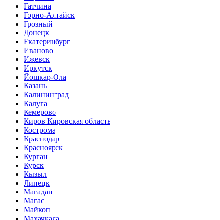
Гатчина
Горно-Алтайск
Грозный
Донецк
Екатеринбург
Иваново
Ижевск
Иркутск
Йошкар-Ола
Казань
Калининград
Калуга
Кемерово
Киров Кировская область
Кострома
Краснодар
Красноярск
Курган
Курск
Кызыл
Липецк
Магадан
Магас
Майкоп
Махачкала