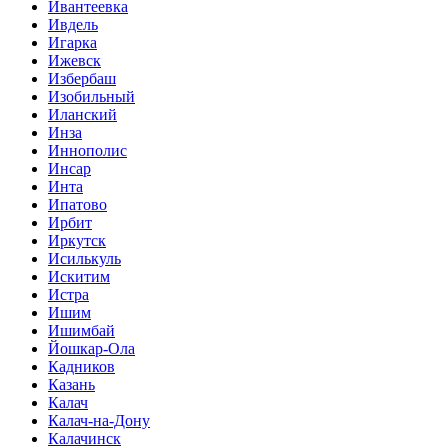
Ивантеевка
Ивдель
Игарка
Ижевск
Избербаш
Изобильный
Иланский
Инза
Иннополис
Инсар
Инта
Ипатово
Ирбит
Иркутск
Исилькуль
Искитим
Истра
Ишим
Ишимбай
Йошкар-Ола
Кадников
Казань
Калач
Калач-на-Дону
Калачинск