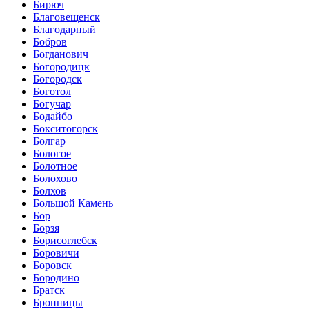
Бирюч
Благовещенск
Благодарный
Бобров
Богданович
Богородицк
Богородск
Боготол
Богучар
Бодайбо
Бокситогорск
Болгар
Бологое
Болотное
Болохово
Болхов
Большой Камень
Бор
Борзя
Борисоглебск
Боровичи
Боровск
Бородино
Братск
Бронницы