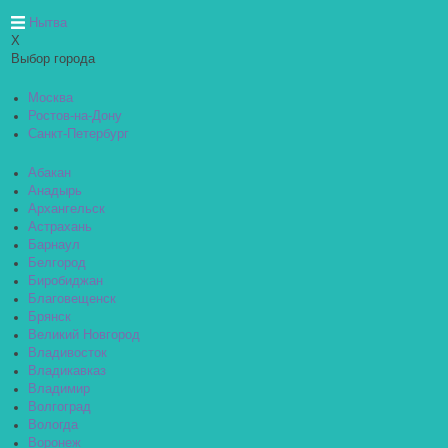
Нытва
X
Выбор города
Москва
Ростов-на-Дону
Санкт-Петербург
Абакан
Анадырь
Архангельск
Астрахань
Барнаул
Белгород
Биробиджан
Благовещенск
Брянск
Великий Новгород
Владивосток
Владикавказ
Владимир
Волгоград
Вологда
Воронеж