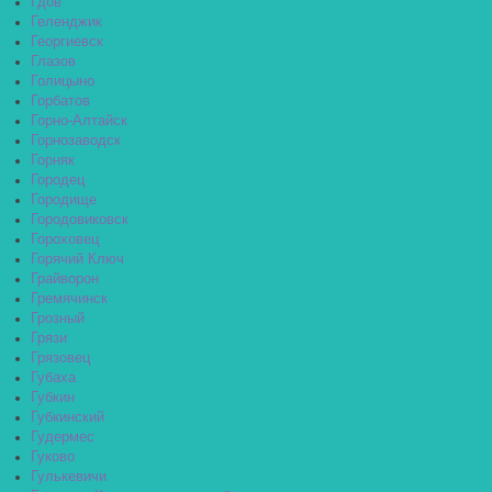
Гдов
Геленджик
Георгиевск
Глазов
Голицыно
Горбатов
Горно-Алтайск
Горнозаводск
Горняк
Городец
Городище
Городовиковск
Гороховец
Горячий Ключ
Грайворон
Гремячинск
Грозный
Грязи
Грязовец
Губаха
Губкин
Губкинский
Гудермес
Гуково
Гулькевичи