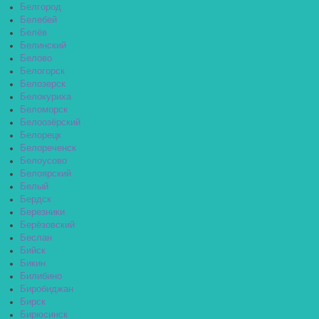
Белгород
Белебей
Белёв
Белинский
Белово
Белогорск
Белозерск
Белокуриха
Беломорск
Белоозёрский
Белорецк
Белореченск
Белоусово
Белоярский
Белый
Бердск
Березники
Берёзовский
Беслан
Бийск
Бикин
Билибино
Биробиджан
Бирск
Бирюсинск