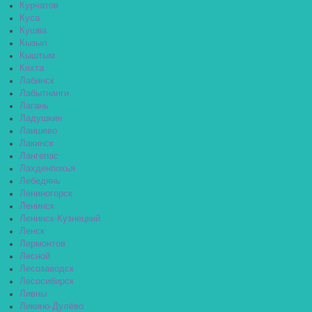
Курчатов
Куса
Кушва
Кызыл
Кыштым
Кяхта
Лабинск
Лабытнанги
Лагань
Ладушкин
Лаишево
Лакинск
Лангепас
Лахденпохья
Лебедянь
Лениногорск
Ленинск
Ленинск-Кузнецкий
Ленск
Лермонтов
Лесной
Лесозаводск
Лесосибирск
Ливны
Ликино-Дулёво