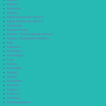
Киренск
Киржач
Кириллов
Кириши
Киров Калужская область
Киров Кировская область
Кировград
Кирово-Чепецк
Кировск Ленинградская область
Кировск Мурманская область
Кирс
Кирсанов
Киселёвск
Кисловодск
Клин
Клинцы
Княгинино
Ковдор
Ковров
Ковылкино
Когалым
Кодинск
Козельск
Козловка
Козьмодемьянск