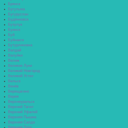
Брянск
Бугульма
Бугуруслан
Будённовск
Бузулук
Буинск
Буй
Буйнакск
Бутурлиновка
Валдай
Валуйки
Велиж
Великие Луки
Великий Новгород
Великий Устюг
Вельск
Венёв
Верещагино
Верея
Верхнеуральск
Верхний Тагил
Верхний Уфалей
Верхняя Пышма
Верхняя Салда
Верхняя Тура