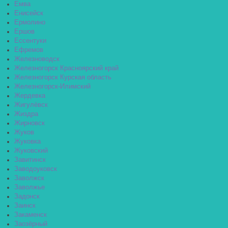
Емва
Енисейск
Ермолино
Ершов
Ессентуки
Ефремов
Железноводск
Железногорск Красноярский край
Железногорск Курская область
Железногорск-Илимский
Жердевка
Жигулёвск
Жиздра
Жирновск
Жуков
Жуковка
Жуковский
Завитинск
Заводоуковск
Заволжск
Заволжье
Задонск
Заинск
Закаменск
Заозёрный