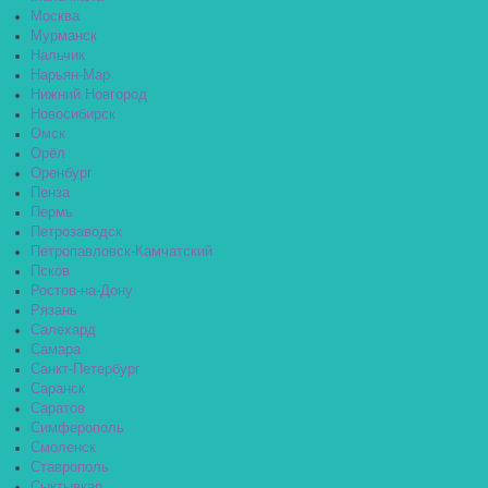
Москва
Мурманск
Нальчик
Нарьян-Мар
Нижний Новгород
Новосибирск
Омск
Орёл
Оренбург
Пенза
Пермь
Петрозаводск
Петропавловск-Камчатский
Псков
Ростов-на-Дону
Рязань
Салехард
Самара
Санкт-Петербург
Саранск
Саратов
Симферополь
Смоленск
Ставрополь
Сыктывкар