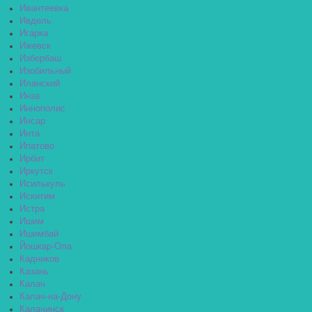
Ивантеевка
Ивдель
Игарка
Ижевск
Избербаш
Изобильный
Иланский
Инза
Иннополис
Инсар
Инта
Ипатово
Ирбит
Иркутск
Исилькуль
Искитим
Истра
Ишим
Ишимбай
Йошкар-Ола
Кадников
Казань
Калач
Калач-на-Дону
Калачинск