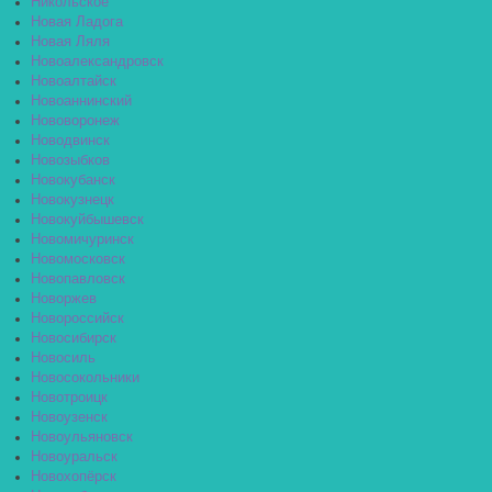
Никольское
Новая Ладога
Новая Ляля
Новоалександровск
Новоалтайск
Новоаннинский
Нововоронеж
Новодвинск
Новозыбков
Новокубанск
Новокузнецк
Новокуйбышевск
Новомичуринск
Новомосковск
Новопавловск
Новоржев
Новороссийск
Новосибирск
Новосиль
Новосокольники
Новотроицк
Новоузенск
Новоульяновск
Новоуральск
Новохопёрск