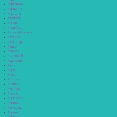
Каргополь
Карпинск
Карталы
Касимов
Касли
Каспийск
Катав-Ивановск
Катайск
Качканар
Кашин
Кашира
Кедровый
Кемерово
Кемь
Керчь
Кизел
Кизилюрт
Кизляр
Кимовск
Кимры
Кингисепп
Кинель
Кинешма
Киреевск