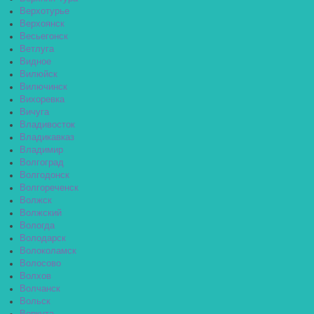
Верхотурье
Верхоянск
Весьегонск
Ветлуга
Видное
Вилюйск
Вилючинск
Вихоревка
Вичуга
Владивосток
Владикавказ
Владимир
Волгоград
Волгодонск
Волгореченск
Волжск
Волжский
Вологда
Володарск
Волоколамск
Волосово
Волхов
Волчанск
Вольск