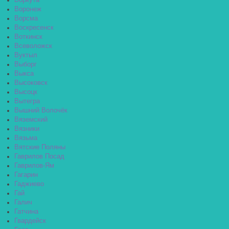
Воркута
Воронеж
Ворсма
Воскресенск
Воткинск
Всеволожск
Вуктыл
Выборг
Выкса
Высоковск
Высоцк
Вытегра
Вышний Волочёк
Вяземский
Вязники
Вязьма
Вятские Поляны
Гаврилов Посад
Гаврилов-Ям
Гагарин
Гаджиево
Гай
Галич
Гатчина
Гвардейск