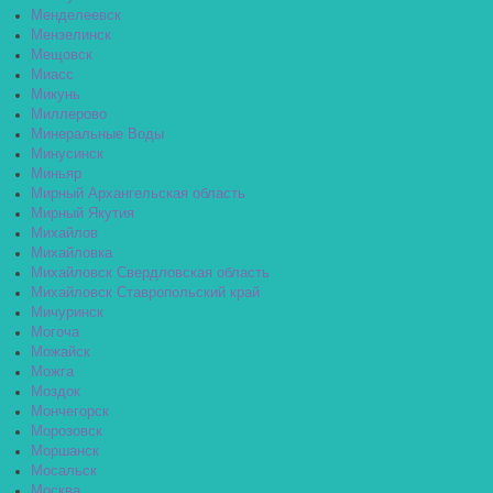
Менделеевск
Мензелинск
Мещовск
Миасс
Микунь
Миллерово
Минеральные Воды
Минусинск
Миньяр
Мирный Архангельская область
Мирный Якутия
Михайлов
Михайловка
Михайловск Свердловская область
Михайловск Ставропольский край
Мичуринск
Могоча
Можайск
Можга
Моздок
Мончегорск
Морозовск
Моршанск
Мосальск
Москва