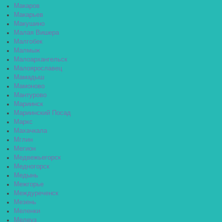
Макаров
Макарьев
Макушино
Малая Вишера
Малгобек
Малмыж
Малоархангельск
Малоярославец
Мамадыш
Мамоново
Мантурово
Мариинск
Мариинский Посад
Маркс
Махачкала
Мглин
Мегион
Медвежьегорск
Медногорск
Медынь
Межгорье
Междуреченск
Мезень
Меленки
Мелеуз