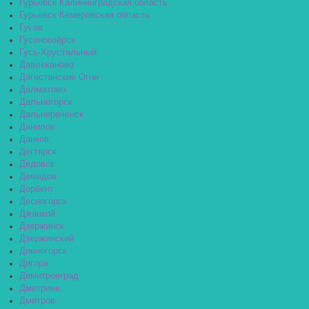
Гурьевск Калининградская область
Гурьевск Кемеровская область
Гусев
Гусиноозёрск
Гусь-Хрустальный
Давлеканово
Дагестанские Огни
Далматово
Дальнегорск
Дальнереченск
Данилов
Данков
Дегтярск
Дедовск
Демидов
Дербент
Десногорск
Джанкой
Дзержинск
Дзержинский
Дивногорск
Дигора
Димитровград
Дмитриев
Дмитров