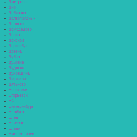
Дмитровск
Дно
Добрянка
Долгопрудный
Долинск
Домодедово
Донецк
Донской
Дорогобуж
Дрезна
Дубна
Дубовка
Дудинка
Духовщина
Дюртюли
Дятьково
Евпатория
Егорьевск
Ейск
Екатеринбург
Елабуга
Елец
Елизово
Ельня
Еманжелинск