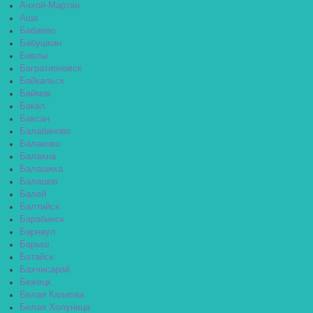
Ачхой-Мартан
Аша
Бабаево
Бабушкин
Бавлы
Багратионовск
Байкальск
Баймак
Бакал
Баксан
Балабаново
Балаково
Балахна
Балашиха
Балашов
Балей
Балтийск
Барабинск
Барнаул
Барыш
Батайск
Бахчисарай
Бежецк
Белая Калитва
Белая Холуница