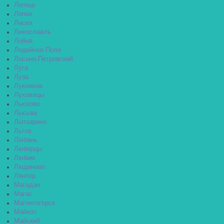
Липецк
Липки
Лиски
Лихославль
Лобня
Лодейное Поле
Лосино-Петровский
Луга
Луза
Лукоянов
Луховицы
Лысково
Лысьва
Лыткарино
Льгов
Любань
Люберцы
Любим
Людиново
Лянтор
Магадан
Магас
Магнитогорск
Майкоп
Майский