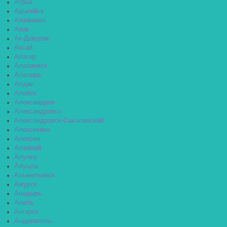
Агрыз
Адыгейск
Азнакаево
Азов
Ак-Довурак
Аксай
Алагир
Алапаевск
Алатырь
Алдан
Алейск
Александров
Александровск
Александровск-Сахалинский
Алексеевка
Алексин
Алзамай
Алупка
Алушта
Альметьевск
Амурск
Анадырь
Анапа
Ангарск
Андреаполь