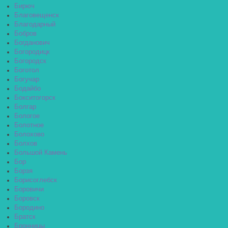
Бирюч
Благовещенск
Благодарный
Бобров
Богданович
Богородицк
Богородск
Боготол
Богучар
Бодайбо
Бокситогорск
Болгар
Бологое
Болотное
Болохово
Болхов
Большой Камень
Бор
Борзя
Борисоглебск
Боровичи
Боровск
Бородино
Братск
Бронницы