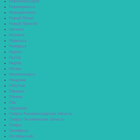
Новочебоксарск
Новочеркасск
Новошахтинск
Новый Оскол
Новый Уренгой
Ногинск
Нолинск
Норильск
Ноябрьск
Нурлат
Нытва
Нюрба
Нягань
Нязелетворск
Няндома
Облучье
Обнинск
Обоянь
Обь
Одинцово
Озёрск Калининградская область
Озерск Челябинская область
Озеры
Октябрьск
Октябрьский