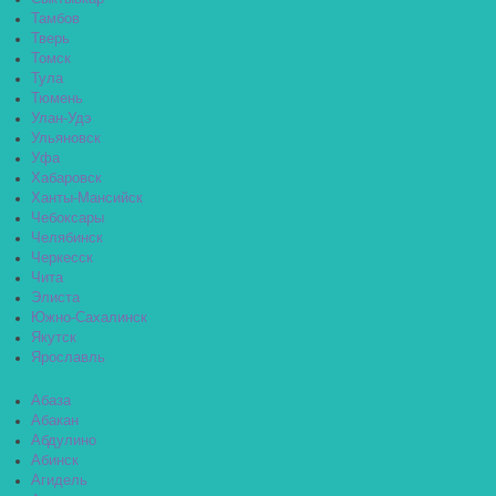
Тамбов
Тверь
Томск
Тула
Тюмень
Улан-Удэ
Ульяновск
Уфа
Хабаровск
Ханты-Мансийск
Чебоксары
Челябинск
Черкесск
Чита
Элиста
Южно-Сахалинск
Якутск
Ярославль
Абаза
Абакан
Абдулино
Абинск
Агидель