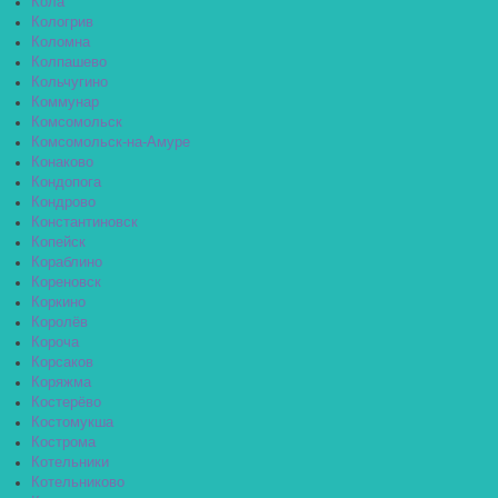
Кола
Кологрив
Коломна
Колпашево
Кольчугино
Коммунар
Комсомольск
Комсомольск-на-Амуре
Конаково
Кондопога
Кондрово
Константиновск
Копейск
Кораблино
Кореновск
Коркино
Королёв
Короча
Корсаков
Коряжма
Костерёво
Костомукша
Кострома
Котельники
Котельниково