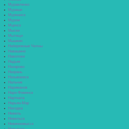
Муравленко
Мураши
Мурманск
Муром
Мценск
Мыски
Мытищи
Мышкин
Набережные Челны
Навашино
Наволоки
Надым
Назарово
Назрань
Называевск
Нальчик
Нариманов
Наро-Фоминск
Нарткала
Нарьян-Мар
Находка
Невель
Невельск
Невинномысск