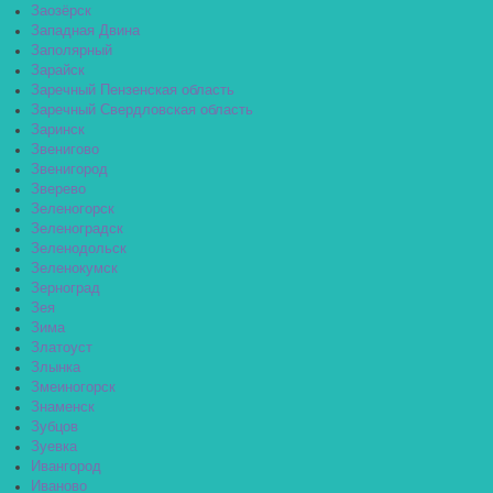
Заозёрск
Западная Двина
Заполярный
Зарайск
Заречный Пензенская область
Заречный Свердловская область
Заринск
Звенигово
Звенигород
Зверево
Зеленогорск
Зеленоградск
Зеленодольск
Зеленокумск
Зерноград
Зея
Зима
Златоуст
Злынка
Змеиногорск
Знаменск
Зубцов
Зуевка
Ивангород
Иваново