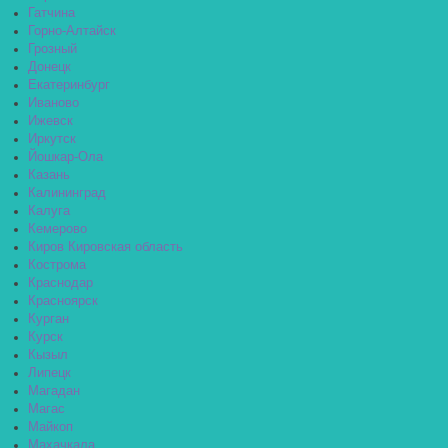
Гатчина
Горно-Алтайск
Грозный
Донецк
Екатеринбург
Иваново
Ижевск
Иркутск
Йошкар-Ола
Казань
Калининград
Калуга
Кемерово
Киров Кировская область
Кострома
Краснодар
Красноярск
Курган
Курск
Кызыл
Липецк
Магадан
Магас
Майкоп
Махачкала