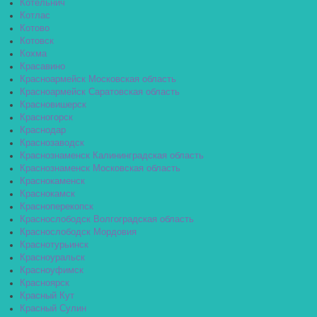
Котельнич
Котлас
Котово
Котовск
Кохма
Красавино
Красноармейск Московская область
Красноармейск Саратовская область
Красновишерск
Красногорск
Краснодар
Краснозаводск
Краснознаменск Калининградская область
Краснознаменск Московская область
Краснокаменск
Краснокамск
Красноперекопск
Краснослободск Волгоградская область
Краснослободск Мордовия
Краснотурьинск
Красноуральск
Красноуфимск
Красноярск
Красный Кут
Красный Сулин