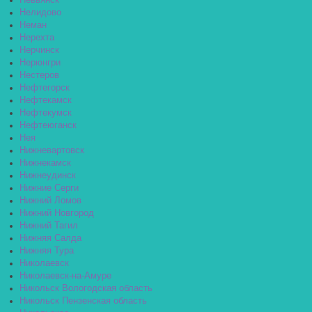
Невьянск
Нелидово
Неман
Нерехта
Нерчинск
Нерюнгри
Нестеров
Нефтегорск
Нефтекамск
Нефтекумск
Нефтеюганск
Нея
Нижневартовск
Нижнекамск
Нижнеудинск
Нижние Серги
Нижний Ломов
Нижний Новгород
Нижний Тагил
Нижняя Салда
Нижняя Тура
Николаевск
Николаевск-на-Амуре
Никольск Вологодская область
Никольск Пензенская область