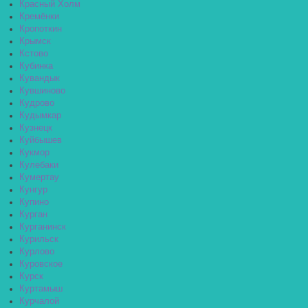
Красный Холм
Кремёнки
Кропоткин
Крымск
Кстово
Кубинка
Кувандык
Кувшиново
Кудрово
Кудымкар
Кузнецк
Куйбышев
Кукмор
Кулебаки
Кумертау
Кунгур
Купино
Курган
Курганинск
Курильск
Курлово
Куровское
Курск
Куртамыш
Курчалой