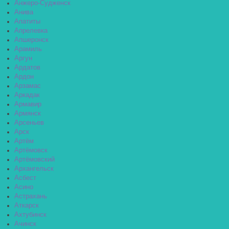
Анжеро-Судженск
Анива
Апатиты
Апрелевка
Апшеронск
Арамиль
Аргун
Ардатов
Ардон
Арзамас
Аркадак
Армавир
Армянск
Арсеньев
Арск
Артём
Артёмовск
Артёмовский
Архангельск
Асбест
Асино
Астрахань
Аткарск
Ахтубинск
Ачинск