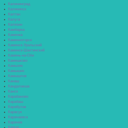
Калининград
Калининск
Калтан
Калуга
Калязин
Камбарка
Каменка
Каменногорск
Каменск-Уральский
Каменск-Шахтинский
Камень-на-Оби
Камешково
Камызяк
Камышин
Камышлов
Канаш
Кандалакша
Канск
Карабаново
Карабаш
Карабулак
Карасук
Карачаевск
Карачев
Каргат