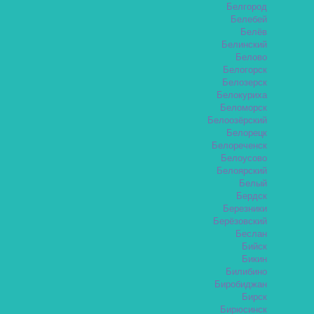
Белгород
Белебей
Белёв
Белинский
Белово
Белогорск
Белозерск
Белокуриха
Беломорск
Белоозёрский
Белорецк
Белореченск
Белоусово
Белоярский
Белый
Бердск
Березники
Берёзовский
Беслан
Бийск
Бикин
Билибино
Биробиджан
Бирск
Бирюсинск