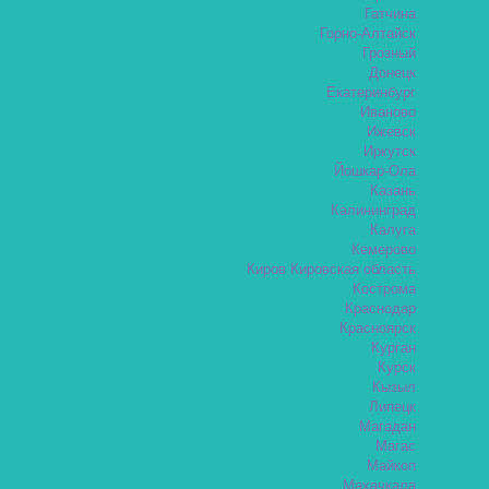
Гатчина
Горно-Алтайск
Грозный
Донецк
Екатеринбург
Иваново
Ижевск
Иркутск
Йошкар-Ола
Казань
Калининград
Калуга
Кемерово
Киров Кировская область
Кострома
Краснодар
Красноярск
Курган
Курск
Кызыл
Липецк
Магадан
Магас
Майкоп
Махачкала