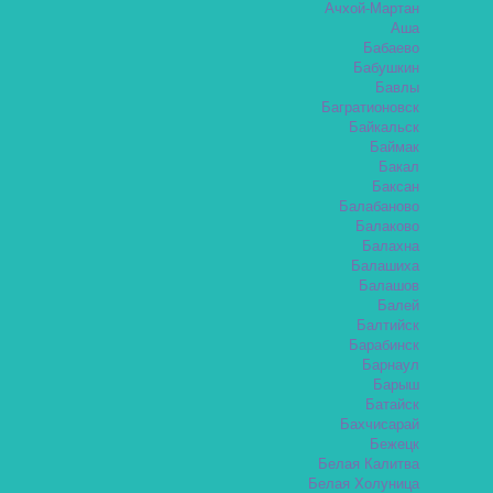
Ачхой-Мартан
Аша
Бабаево
Бабушкин
Бавлы
Багратионовск
Байкальск
Баймак
Бакал
Баксан
Балабаново
Балаково
Балахна
Балашиха
Балашов
Балей
Балтийск
Барабинск
Барнаул
Барыш
Батайск
Бахчисарай
Бежецк
Белая Калитва
Белая Холуница