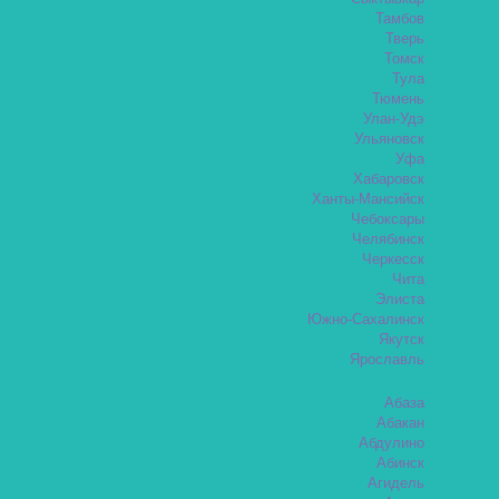
Тамбов
Тверь
Томск
Тула
Тюмень
Улан-Удэ
Ульяновск
Уфа
Хабаровск
Ханты-Мансийск
Чебоксары
Челябинск
Черкесск
Чита
Элиста
Южно-Сахалинск
Якутск
Ярославль
Абаза
Абакан
Абдулино
Абинск
Агидель