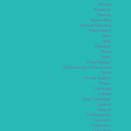
Москва
Мурманск
Нальчик
Нарьян-Мар
Нижний Новгород
Новосибирск
Омск
Орёл
Оренбург
Пенза
Пермь
Петрозаводск
Петропавловск-Камчатский
Псков
Ростов-на-Дону
Рязань
Салехард
Самара
Санкт-Петербург
Саранск
Саратов
Симферополь
Смоленск
Ставрополь
Сыктывкар