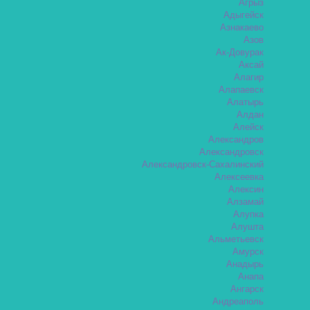
Агрыз
Адыгейск
Азнакаево
Азов
Ак-Довурак
Аксай
Алагир
Алапаевск
Алатырь
Алдан
Алейск
Александров
Александровск
Александровск-Сахалинский
Алексеевка
Алексин
Алзамай
Алупка
Алушта
Альметьевск
Амурск
Анадырь
Анапа
Ангарск
Андреаполь