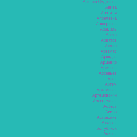
Анжеро-Судженск
Анива
Апатиты
Апрелевка
Апшеронск
Арамиль
Аргун
Ардатов
Ардон
Арзамас
Аркадак
Армавир
Армянск
Арсеньев
Арск
Артём
Артёмовск
Артёмовский
Архангельск
Асбест
Асино
Астрахань
Аткарск
Ахтубинск
Ачинск