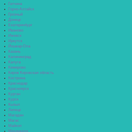
Гатчина
Горно-Алтайск
Грозный
Донецк
Екатеринбург
Иваново
Ижевск
Иркутск
Йошкар-Ола
Казань
Калининград
Калуга
Кемерово
Киров Кировская область
Кострома
Краснодар
Красноярск
Курган
Курск
Кызыл
Липецк
Магадан
Магас
Майкоп
Махачкала