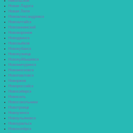
Никольское
Новая Ладога
Новая Ляля
Новоалександровск
Новоалтайск
Новоаннинский
Нововоронеж
Новодвинск
Новозыбков
Новокубанск
Новокузнецк
Новокуйбышевск
Новомичуринск
Новомосковск
Новопавловск
Новоржев
Новороссийск
Новосибирск
Новосиль
Новосокольники
Новотроицк
Новоузенск
Новоульяновск
Новоуральск
Новохопёрск