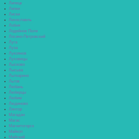
Липецк
Липки
Лиски
Лихославль
Лобня
Лодейное Поле
Лосино-Петровский
Луга
Луза
Лукоянов
Луховицы
Лысково
Лысьва
Лыткарино
Льгов
Любань
Люберцы
Любим
Людиново
Лянтор
Магадан
Магас
Магнитогорск
Майкоп
Майский