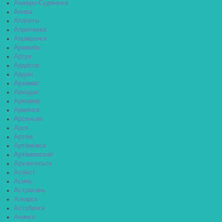
Анжеро-Судженск
Анива
Апатиты
Апрелевка
Апшеронск
Арамиль
Аргун
Ардатов
Ардон
Арзамас
Аркадак
Армавир
Армянск
Арсеньев
Арск
Артём
Артёмовск
Артёмовский
Архангельск
Асбест
Асино
Астрахань
Аткарск
Ахтубинск
Ачинск