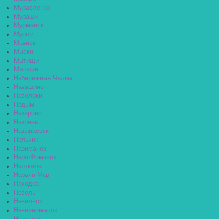
Муравленко
Мураши
Мурманск
Муром
Мценск
Мыски
Мытищи
Мышкин
Набережные Челны
Навашино
Наволоки
Надым
Назарово
Назрань
Называевск
Нальчик
Нариманов
Наро-Фоминск
Нарткала
Нарьян-Мар
Находка
Невель
Невельск
Невинномысск