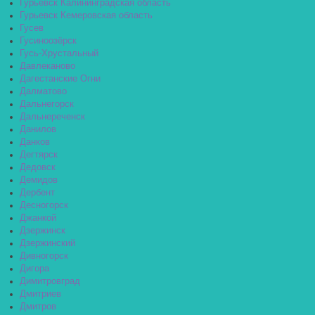
Гурьевск Калининградская область
Гурьевск Кемеровская область
Гусев
Гусиноозёрск
Гусь-Хрустальный
Давлеканово
Дагестанские Огни
Далматово
Дальнегорск
Дальнереченск
Данилов
Данков
Дегтярск
Дедовск
Демидов
Дербент
Десногорск
Джанкой
Дзержинск
Дзержинский
Дивногорск
Дигора
Димитровград
Дмитриев
Дмитров