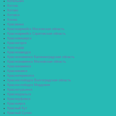
Котельнич
Котлас
Котово
Котовск
Кохма
Красавино
Красноармейск Московская область
Красноармейск Саратовская область
Красновишерск
Красногорск
Краснодар
Краснозаводск
Краснознаменск Калининградская область
Краснознаменск Московская область
Краснокаменск
Краснокамск
Красноперекопск
Краснослободск Волгоградская область
Краснослободск Мордовия
Краснотурьинск
Красноуральск
Красноуфимск
Красноярск
Красный Кут
Красный Сулин