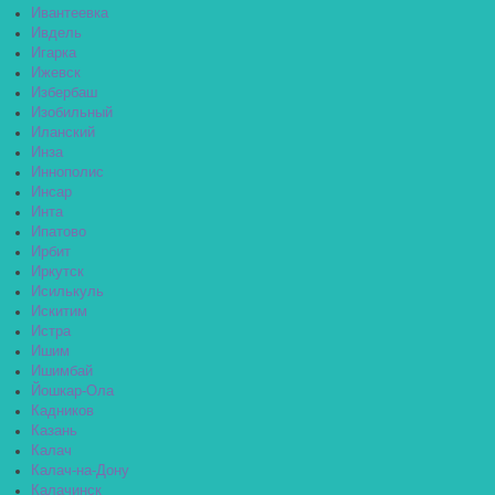
Ивантеевка
Ивдель
Игарка
Ижевск
Избербаш
Изобильный
Иланский
Инза
Иннополис
Инсар
Инта
Ипатово
Ирбит
Иркутск
Исилькуль
Искитим
Истра
Ишим
Ишимбай
Йошкар-Ола
Кадников
Казань
Калач
Калач-на-Дону
Калачинск