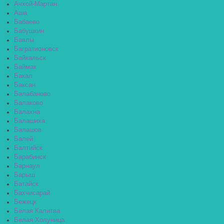
Ачхой-Мартан
Аша
Бабаево
Бабушкин
Бавлы
Багратионовск
Байкальск
Баймак
Бакал
Баксан
Балабаново
Балаково
Балахна
Балашиха
Балашов
Балей
Балтийск
Барабинск
Барнаул
Барыш
Батайск
Бахчисарай
Бежецк
Белая Калитва
Белая Холуница