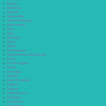
Москва
Мурманск
Нальчик
Нарьян-Мар
Нижний Новгород
Новосибирск
Омск
Орёл
Оренбург
Пенза
Пермь
Петрозаводск
Петропавловск-Камчатский
Псков
Ростов-на-Дону
Рязань
Салехард
Самара
Санкт-Петербург
Саранск
Саратов
Симферополь
Смоленск
Ставрополь
Сыктывкар