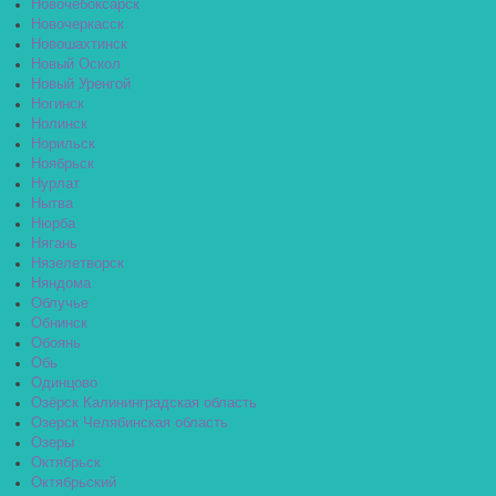
Новочебоксарск
Новочеркасск
Новошахтинск
Новый Оскол
Новый Уренгой
Ногинск
Нолинск
Норильск
Ноябрьск
Нурлат
Нытва
Нюрба
Нягань
Нязелетворск
Няндома
Облучье
Обнинск
Обоянь
Обь
Одинцово
Озёрск Калининградская область
Озерск Челябинская область
Озеры
Октябрьск
Октябрьский