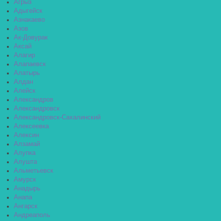
Агрыз
Адыгейск
Азнакаево
Азов
Ак-Довурак
Аксай
Алагир
Алапаевск
Алатырь
Алдан
Алейск
Александров
Александровск
Александровск-Сахалинский
Алексеевка
Алексин
Алзамай
Алупка
Алушта
Альметьевск
Амурск
Анадырь
Анапа
Ангарск
Андреаполь