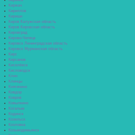
Киренск
Киржач
Кириллов
Кириши
Киров Калужская область
Киров Кировская область
Кировград
Кирово-Чепецк
Кировск Ленинградская область
Кировск Мурманская область
Кирс
Кирсанов
Киселёвск
Кисловодск
Клин
Клинцы
Княгинино
Ковдор
Ковров
Ковылкино
Когалым
Кодинск
Козельск
Козловка
Козьмодемьянск