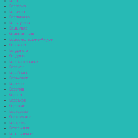
Кола
Кологрив
Коломна
Колпашево
Кольчугино
Коммунар
Комсомольск
Комсомольск-на-Амуре
Конаково
Кондопога
Кондрово
Константиновск
Копейск
Кораблино
Кореновск
Коркино
Королёв
Короча
Корсаков
Коряжма
Костерёво
Костомукша
Кострома
Котельники
Котельниково