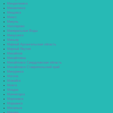
Менделеевск
Мензелинск
Мещовск
Миасс
Микунь
Миллерово
Минеральные Воды
Минусинск
Миньяр
Мирный Архангельская область
Мирный Якутия
Михайлов
Михайловка
Михайловск Свердловская область
Михайловск Ставропольский край
Мичуринск
Могоча
Можайск
Можга
Моздок
Мончегорск
Морозовск
Моршанск
Мосальск
Москва