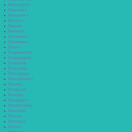
Верхотурье
Верхоянск
Весьегонск
Ветлуга
Видное
Вилюйск
Вилючинск
Вихоревка
Вичуга
Владивосток
Владикавказ
Владимир
Волгоград
Волгодонск
Волгореченск
Волжск
Волжский
Вологда
Володарск
Волоколамск
Волосово
Волхов
Волчанск
Вольск