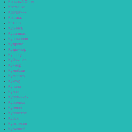
Красный Холм
Кремёнки
Кропоткин
Крымск
Кстово
Кубинка
Кувандык
Кувшиново
Кудрово
Кудымкар
Кузнецк
Куйбышев
Кукмор
Кулебаки
Кумертау
Кунгур
Купино
Курган
Курганинск
Курильск
Курлово
Куровское
Курск
Куртамыш
Курчалой