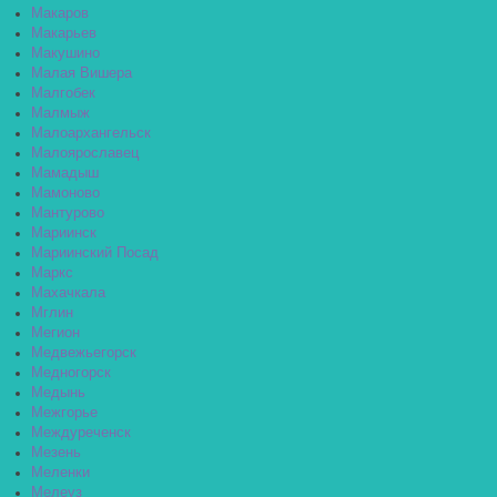
Макаров
Макарьев
Макушино
Малая Вишера
Малгобек
Малмыж
Малоархангельск
Малоярославец
Мамадыш
Мамоново
Мантурово
Мариинск
Мариинский Посад
Маркс
Махачкала
Мглин
Мегион
Медвежьегорск
Медногорск
Медынь
Межгорье
Междуреченск
Мезень
Меленки
Мелеуз