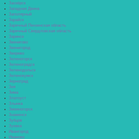
Заозёрск
Западная Двина
Заполярный
Зарайск
Заречный Пензенская область
Заречный Свердловская область
Заринск
Звенигово
Звенигород
Зверево
Зеленогорск
Зеленоградск
Зеленодольск
Зеленокумск
Зерноград
Зея
Зима
Златоуст
Злынка
Змеиногорск
Знаменск
Зубцов
Зуевка
Ивангород
Иваново