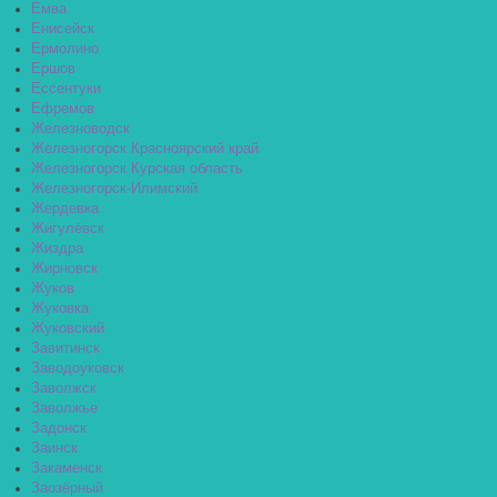
Емва
Енисейск
Ермолино
Ершов
Ессентуки
Ефремов
Железноводск
Железногорск Красноярский край
Железногорск Курская область
Железногорск-Илимский
Жердевка
Жигулёвск
Жиздра
Жирновск
Жуков
Жуковка
Жуковский
Завитинск
Заводоуковск
Заволжск
Заволжье
Задонск
Заинск
Закаменск
Заозёрный