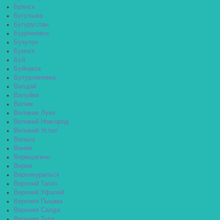
Брянск
Бугульма
Бугуруслан
Будённовск
Бузулук
Буинск
Буй
Буйнакск
Бутурлиновка
Валдай
Валуйки
Велиж
Великие Луки
Великий Новгород
Великий Устюг
Вельск
Венёв
Верещагино
Верея
Верхнеуральск
Верхний Тагил
Верхний Уфалей
Верхняя Пышма
Верхняя Салда
Верхняя Тура