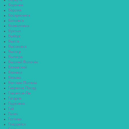
Воркута
Воронеж
Ворсма
Воскресенск
Воткинск
Всеволожск
Вуктыл
Выборг
Выкса
Высоковск
Высоцк
Вытегра
Вышний Волочёк
Вяземский
Вязники
Вязьма
Вятские Поляны
Гаврилов Посад
Гаврилов-Ям
Гагарин
Гаджиево
Гай
Галич
Гатчина
Гвардейск