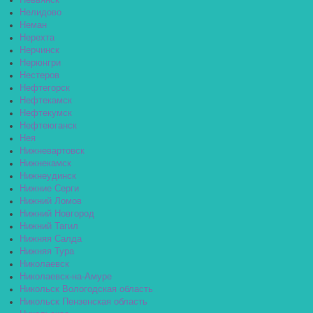
Невьянск
Нелидово
Неман
Нерехта
Нерчинск
Нерюнгри
Нестеров
Нефтегорск
Нефтекамск
Нефтекумск
Нефтеюганск
Нея
Нижневартовск
Нижнекамск
Нижнеудинск
Нижние Серги
Нижний Ломов
Нижний Новгород
Нижний Тагил
Нижняя Салда
Нижняя Тура
Николаевск
Николаевск-на-Амуре
Никольск Вологодская область
Никольск Пензенская область