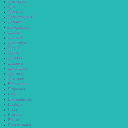
Дмитровск
Дно
Добрянка
Долгопрудный
Долинск
Домодедово
Донецк
Донской
Дорогобуж
Дрезна
Дубна
Дубовка
Дудинка
Духовщина
Дюртюли
Дятьково
Евпатория
Егорьевск
Ейск
Екатеринбург
Елабуга
Елец
Елизово
Ельня
Еманжелинск