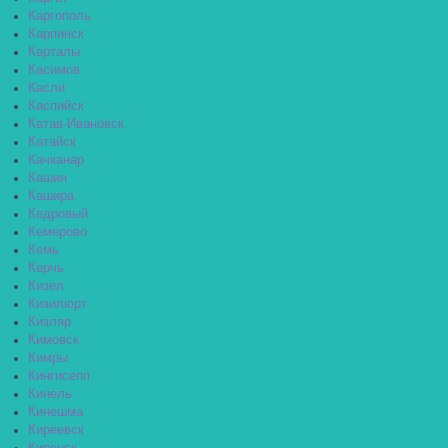
Каргополь
Карпинск
Карталы
Касимов
Касли
Каспийск
Катав-Ивановск
Катайск
Качканар
Кашин
Кашира
Кедровый
Кемерово
Кемь
Керчь
Кизел
Кизилюрт
Кизляр
Кимовск
Кимры
Кингисепп
Кинель
Кинешма
Киреевск