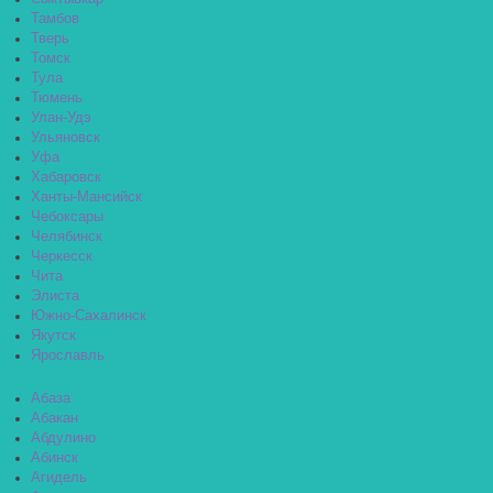
Тамбов
Тверь
Томск
Тула
Тюмень
Улан-Удэ
Ульяновск
Уфа
Хабаровск
Ханты-Мансийск
Чебоксары
Челябинск
Черкесск
Чита
Элиста
Южно-Сахалинск
Якутск
Ярославль
Абаза
Абакан
Абдулино
Абинск
Агидель