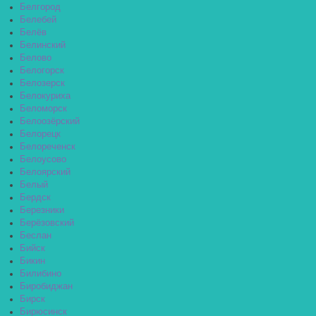
Белгород
Белебей
Белёв
Белинский
Белово
Белогорск
Белозерск
Белокуриха
Беломорск
Белоозёрский
Белорецк
Белореченск
Белоусово
Белоярский
Белый
Бердск
Березники
Берёзовский
Беслан
Бийск
Бикин
Билибино
Биробиджан
Бирск
Бирюсинск