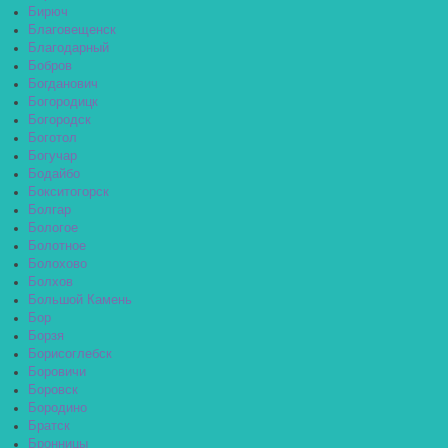
Бирюч
Благовещенск
Благодарный
Бобров
Богданович
Богородицк
Богородск
Боготол
Богучар
Бодайбо
Бокситогорск
Болгар
Бологое
Болотное
Болохово
Болхов
Большой Камень
Бор
Борзя
Борисоглебск
Боровичи
Боровск
Бородино
Братск
Бронницы