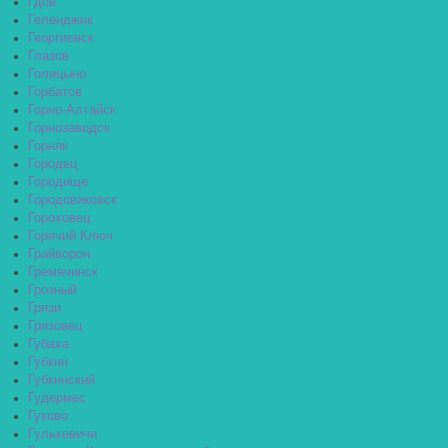
Гдов
Геленджик
Георгиевск
Глазов
Голицыно
Горбатов
Горно-Алтайск
Горнозаводск
Горняк
Городец
Городище
Городовиковск
Гороховец
Горячий Ключ
Грайворон
Гремячинск
Грозный
Грязи
Грязовец
Губаха
Губкин
Губкинский
Гудермес
Гуково
Гулькевичи