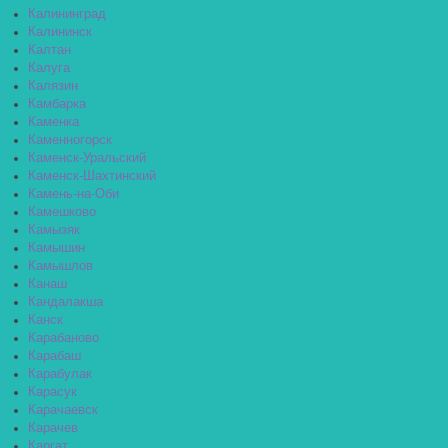
Калининград
Калининск
Калтан
Калуга
Калязин
Камбарка
Каменка
Каменногорск
Каменск-Уральский
Каменск-Шахтинский
Камень-на-Оби
Камешково
Камызяк
Камышин
Камышлов
Канаш
Кандалакша
Канск
Карабаново
Карабаш
Карабулак
Карасук
Карачаевск
Карачев
Каргат