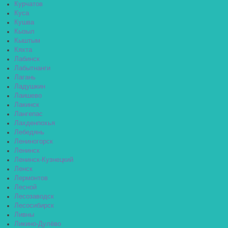
Курчатов
Куса
Кушва
Кызыл
Кыштым
Кяхта
Лабинск
Лабытнанги
Лагань
Ладушкин
Лаишево
Лакинск
Лангепас
Лахденпохья
Лебедянь
Лениногорск
Ленинск
Ленинск-Кузнецкий
Ленск
Лермонтов
Лесной
Лесозаводск
Лесосибирск
Ливны
Ликино-Дулёво