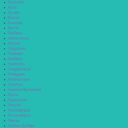
Курчатов
Куса
Кушва
Кызыл
Кыштым
Кяхта
Лабинск
Лабытнанги
Лагань
Ладушкин
Лаишево
Лакинск
Лангепас
Лахденпохья
Лебедянь
Лениногорск
Ленинск
Ленинск-Кузнецкий
Ленск
Лермонтов
Лесной
Лесозаводск
Лесосибирск
Ливны
Ликино-Дулёво