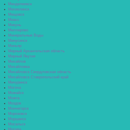
Менделеевск
Мензелинск
Мещовск
Миасс
Микунь
Миллерово
Минеральные Воды
Минусинск
Миньяр
Мирный Архангельская область
Мирный Якутия
Михайлов
Михайловка
Михайловск Свердловская область
Михайловск Ставропольский край
Мичуринск
Могоча
Можайск
Можга
Моздок
Мончегорск
Морозовск
Моршанск
Мосальск
Москва