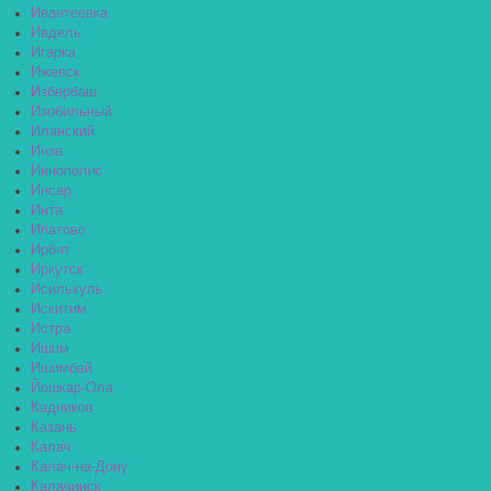
Ивантеевка
Ивдель
Игарка
Ижевск
Избербаш
Изобильный
Иланский
Инза
Иннополис
Инсар
Инта
Ипатово
Ирбит
Иркутск
Исилькуль
Искитим
Истра
Ишим
Ишимбай
Йошкар-Ола
Кадников
Казань
Калач
Калач-на-Дону
Калачинск