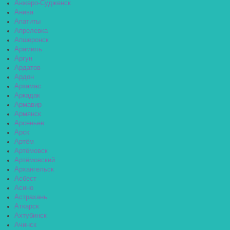
Анжеро-Судженск
Анива
Апатиты
Апрелевка
Апшеронск
Арамиль
Аргун
Ардатов
Ардон
Арзамас
Аркадак
Армавир
Армянск
Арсеньев
Арск
Артём
Артёмовск
Артёмовский
Архангельск
Асбест
Асино
Астрахань
Аткарск
Ахтубинск
Ачинск