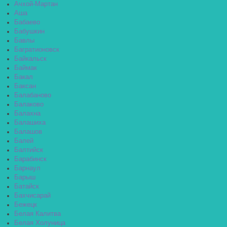
Ачхой-Мартан
Аша
Бабаево
Бабушкин
Бавлы
Багратионовск
Байкальск
Баймак
Бакал
Баксан
Балабаново
Балаково
Балахна
Балашиха
Балашов
Балей
Балтийск
Барабинск
Барнаул
Барыш
Батайск
Бахчисарай
Бежецк
Белая Калитва
Белая Холуница