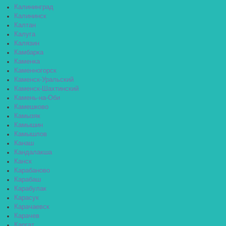
Калининград
Калининск
Калтан
Калуга
Калязин
Камбарка
Каменка
Каменногорск
Каменск-Уральский
Каменск-Шахтинский
Камень-на-Оби
Камешково
Камызяк
Камышин
Камышлов
Канаш
Кандалакша
Канск
Карабаново
Карабаш
Карабулак
Карасук
Карачаевск
Карачев
Каргат