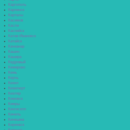
Каргополь
Карпинск
Карталы
Касимов
Касли
Каспийск
Катав-Ивановск
Катайск
Качканар
Кашин
Кашира
Кедровый
Кемерово
Кемь
Керчь
Кизел
Кизилюрт
Кизляр
Кимовск
Кимры
Кингисепп
Кинель
Кинешма
Киреевск