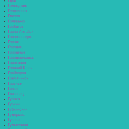
Гдов
Геленджик
Георгиевск
Глазов
Голицыно
Горбатов
Горно-Алтайск
Горнозаводск
Горняк
Городец
Городище
Городовиковск
Гороховец
Горячий Ключ
Грайворон
Гремячинск
Грозный
Грязи
Грязовец
Губаха
Губкин
Губкинский
Гудермес
Гуково
Гулькевичи