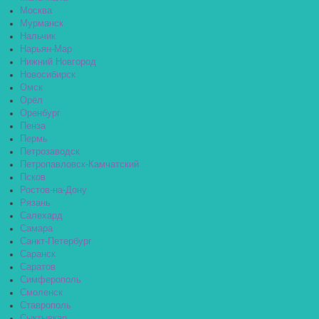
Москва
Мурманск
Нальчик
Нарьян-Мар
Нижний Новгород
Новосибирск
Омск
Орёл
Оренбург
Пенза
Пермь
Петрозаводск
Петропавловск-Камчатский
Псков
Ростов-на-Дону
Рязань
Салехард
Самара
Санкт-Петербург
Саранск
Саратов
Симферополь
Смоленск
Ставрополь
Сыктывкар