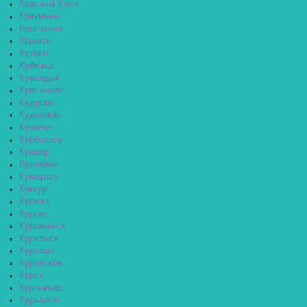
Красный Холм
Кремёнки
Кропоткин
Крымск
Кстово
Кубинка
Кувандык
Кувшиново
Кудрово
Кудымкар
Кузнецк
Куйбышев
Кукмор
Кулебаки
Кумертау
Кунгур
Купино
Курган
Курганинск
Курильск
Курлово
Куровское
Курск
Куртамыш
Курчалой