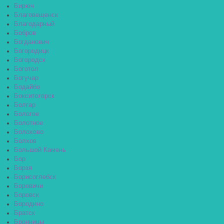
Бирюч
Благовещенск
Благодарный
Бобров
Богданович
Богородицк
Богородск
Боготол
Богучар
Бодайбо
Бокситогорск
Болгар
Бологое
Болотное
Болохово
Болхов
Большой Камень
Бор
Борзя
Борисоглебск
Боровичи
Боровск
Бородино
Братск
Бронницы