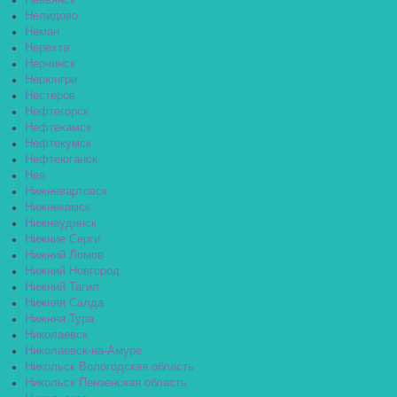
Невьянск
Нелидово
Неман
Нерехта
Нерчинск
Нерюнгри
Нестеров
Нефтегорск
Нефтекамск
Нефтекумск
Нефтеюганск
Нея
Нижневартовск
Нижнекамск
Нижнеудинск
Нижние Серги
Нижний Ломов
Нижний Новгород
Нижний Тагил
Нижняя Салда
Нижняя Тура
Николаевск
Николаевск-на-Амуре
Никольск Вологодская область
Никольск Пензенская область