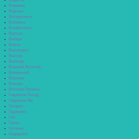
Воркута
Воронеж
Ворсма
Воскресенск
Воткинск
Всеволожск
Вуктыл
Выборг
Выкса
Высоковск
Высоцк
Вытегра
Вышний Волочёк
Вяземский
Вязники
Вязьма
Вятские Поляны
Гаврилов Посад
Гаврилов-Ям
Гагарин
Гаджиево
Гай
Галич
Гатчина
Гвардейск