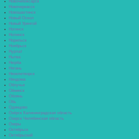
Новочебоксарск
Новочеркасск
Новошахтинск
Новый Оскол
Новый Уренгой
Ногинск
Нолинск
Норильск
Ноябрьск
Нурлат
Нытва
Нюрба
Нягань
Нязелетворск
Няндома
Облучье
Обнинск
Обоянь
Обь
Одинцово
Озёрск Калининградская область
Озерск Челябинская область
Озеры
Октябрьск
Октябрьский