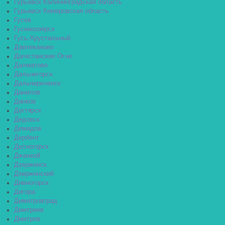
Гурьевск Калининградская область
Гурьевск Кемеровская область
Гусев
Гусиноозёрск
Гусь-Хрустальный
Давлеканово
Дагестанские Огни
Далматово
Дальнегорск
Дальнереченск
Данилов
Данков
Дегтярск
Дедовск
Демидов
Дербент
Десногорск
Джанкой
Дзержинск
Дзержинский
Дивногорск
Дигора
Димитровград
Дмитриев
Дмитров