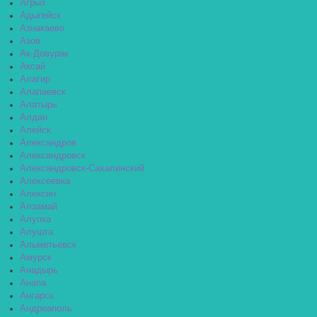
Агрыз
Адыгейск
Азнакаево
Азов
Ак-Довурак
Аксай
Алагир
Алапаевск
Алатырь
Алдан
Алейск
Александров
Александровск
Александровск-Сахалинский
Алексеевка
Алексин
Алзамай
Алупка
Алушта
Альметьевск
Амурск
Анадырь
Анапа
Ангарск
Андреаполь