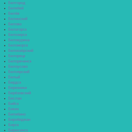
Белгород
Белебей
Белёв
Белинский
Белово
Белогорск
Белозерск
Белокуриха
Беломорск
Белоозёрский
Белорецк
Белореченск
Белоусово
Белоярский
Белый
Бердск
Березники
Берёзовский
Беслан
Бийск
Бикин
Билибино
Биробиджан
Бирск
Бирюсинск