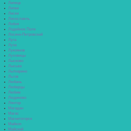
Липецк
Липки
Лиски
Лихославль
Лобня
Лодейное Поле
Лосино-Петровский
Луга
Луза
Лукоянов
Луховицы
Лысково
Лысьва
Лыткарино
Льгов
Любань
Люберцы
Любим
Людиново
Лянтор
Магадан
Магас
Магнитогорск
Майкоп
Майский