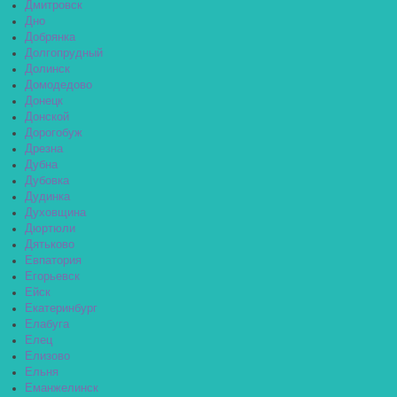
Дмитровск
Дно
Добрянка
Долгопрудный
Долинск
Домодедово
Донецк
Донской
Дорогобуж
Дрезна
Дубна
Дубовка
Дудинка
Духовщина
Дюртюли
Дятьково
Евпатория
Егорьевск
Ейск
Екатеринбург
Елабуга
Елец
Елизово
Ельня
Еманжелинск