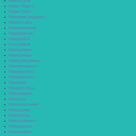
Никольское
Новая Ладога
Новая Ляля
Новоалександровск
Новоалтайск
Новоаннинский
Нововоронеж
Новодвинск
Новозыбков
Новокубанск
Новокузнецк
Новокуйбышевск
Новомичуринск
Новомосковск
Новопавловск
Новоржев
Новороссийск
Новосибирск
Новосиль
Новосокольники
Новотроицк
Новоузенск
Новоульяновск
Новоуральск
Новохопёрск