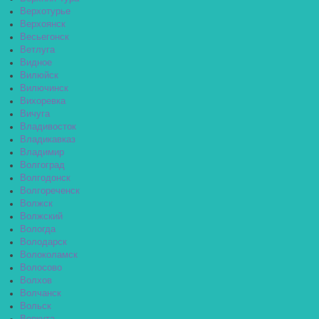
Верхотурье
Верхоянск
Весьегонск
Ветлуга
Видное
Вилюйск
Вилючинск
Вихоревка
Вичуга
Владивосток
Владикавказ
Владимир
Волгоград
Волгодонск
Волгореченск
Волжск
Волжский
Вологда
Володарск
Волоколамск
Волосово
Волхов
Волчанск
Вольск