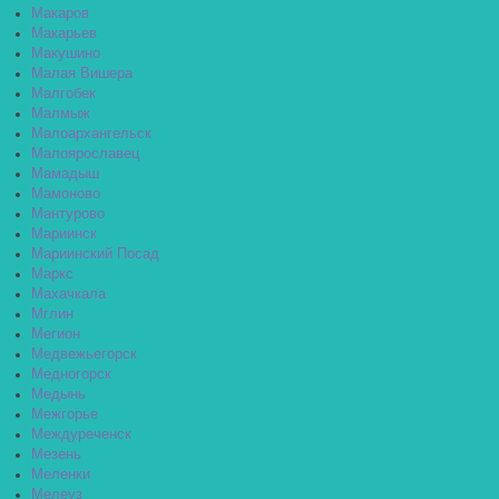
Макаров
Макарьев
Макушино
Малая Вишера
Малгобек
Малмыж
Малоархангельск
Малоярославец
Мамадыш
Мамоново
Мантурово
Мариинск
Мариинский Посад
Маркс
Махачкала
Мглин
Мегион
Медвежьегорск
Медногорск
Медынь
Межгорье
Междуреченск
Мезень
Меленки
Мелеуз