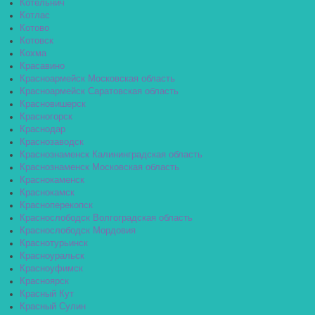
Котельнич
Котлас
Котово
Котовск
Кохма
Красавино
Красноармейск Московская область
Красноармейск Саратовская область
Красновишерск
Красногорск
Краснодар
Краснозаводск
Краснознаменск Калининградская область
Краснознаменск Московская область
Краснокаменск
Краснокамск
Красноперекопск
Краснослободск Волгоградская область
Краснослободск Мордовия
Краснотурьинск
Красноуральск
Красноуфимск
Красноярск
Красный Кут
Красный Сулин