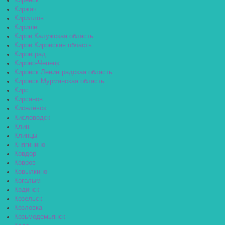
Киренск
Киржач
Кириллов
Кириши
Киров Калужская область
Киров Кировская область
Кировград
Кирово-Чепецк
Кировск Ленинградская область
Кировск Мурманская область
Кирс
Кирсанов
Киселёвск
Кисловодск
Клин
Клинцы
Княгинино
Ковдор
Ковров
Ковылкино
Когалым
Кодинск
Козельск
Козловка
Козьмодемьянск