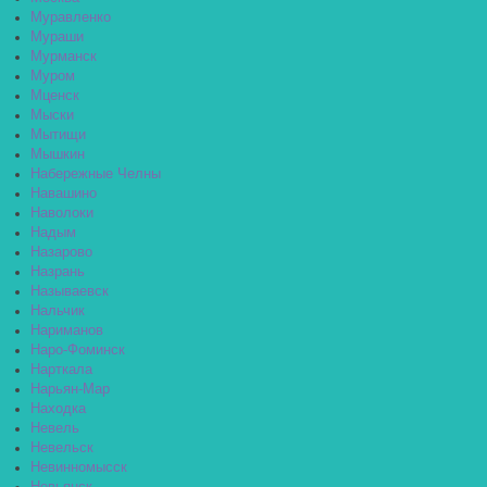
Муравленко
Мураши
Мурманск
Муром
Мценск
Мыски
Мытищи
Мышкин
Набережные Челны
Навашино
Наволоки
Надым
Назарово
Назрань
Называевск
Нальчик
Нариманов
Наро-Фоминск
Нарткала
Нарьян-Мар
Находка
Невель
Невельск
Невинномысск