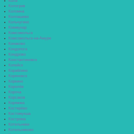
Кола
Кологрив
Коломна
Колпашево
Кольчугино
Коммунар
Комсомольск
Комсомольск-на-Амуре
Конаково
Кондопога
Кондрово
Константиновск
Копейск
Кораблино
Кореновск
Коркино
Королёв
Короча
Корсаков
Коряжма
Костерёво
Костомукша
Кострома
Котельники
Котельниково