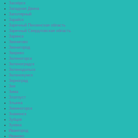
Заозёрск
Западная Двина
Заполярный
Зарайск
Заречный Пензенская область
Заречный Свердловская область
Заринск
Звенигово
Звенигород
Зверево
Зеленогорск
Зеленоградск
Зеленодольск
Зеленокумск
Зерноград
Зея
Зима
Златоуст
Злынка
Змеиногорск
Знаменск
Зубцов
Зуевка
Ивангород
Иваново