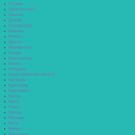
Гатчина
Горно-Алтайск
Грозный
Донецк
Екатеринбург
Иваново
Ижевск
Иркутск
Йошкар-Ола
Казань
Калининград
Калуга
Кемерово
Киров Кировская область
Кострома
Краснодар
Красноярск
Курган
Курск
Кызыл
Липецк
Магадан
Магас
Майкоп
Махачкала