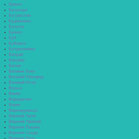
Брянск
Бугульма
Бугуруслан
Будённовск
Бузулук
Буинск
Буй
Буйнакск
Бутурлиновка
Валдай
Валуйки
Велиж
Великие Луки
Великий Новгород
Великий Устюг
Вельск
Венёв
Верещагино
Верея
Верхнеуральск
Верхний Тагил
Верхний Уфалей
Верхняя Пышма
Верхняя Салда
Верхняя Тура