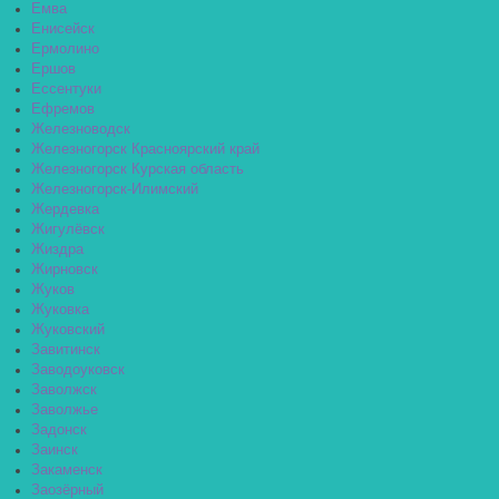
Емва
Енисейск
Ермолино
Ершов
Ессентуки
Ефремов
Железноводск
Железногорск Красноярский край
Железногорск Курская область
Железногорск-Илимский
Жердевка
Жигулёвск
Жиздра
Жирновск
Жуков
Жуковка
Жуковский
Завитинск
Заводоуковск
Заволжск
Заволжье
Задонск
Заинск
Закаменск
Заозёрный