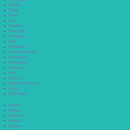
Тамбов
Тверь
Томск
Тула
Тюмень
Улан-Удэ
Ульяновск
Уфа
Хабаровск
Ханты-Мансийск
Чебоксары
Челябинск
Черкесск
Чита
Элиста
Южно-Сахалинск
Якутск
Ярославль
Абаза
Абакан
Абдулино
Абинск
Агидель