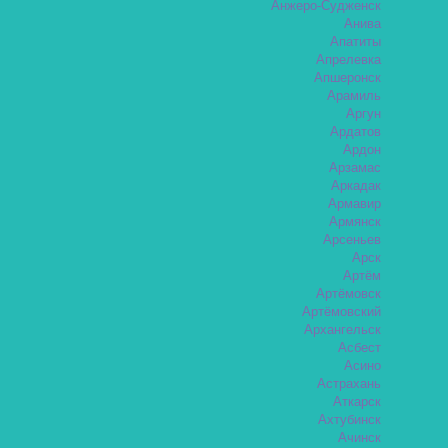
Анжеро-Судженск
Анива
Апатиты
Апрелевка
Апшеронск
Арамиль
Аргун
Ардатов
Ардон
Арзамас
Аркадак
Армавир
Армянск
Арсеньев
Арск
Артём
Артёмовск
Артёмовский
Архангельск
Асбест
Асино
Астрахань
Аткарск
Ахтубинск
Ачинск