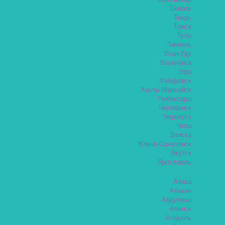
Тамбов
Тверь
Томск
Тула
Тюмень
Улан-Удэ
Ульяновск
Уфа
Хабаровск
Ханты-Мансийск
Чебоксары
Челябинск
Черкесск
Чита
Элиста
Южно-Сахалинск
Якутск
Ярославль
Абаза
Абакан
Абдулино
Абинск
Агидель