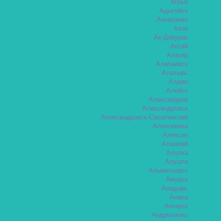
Агрыз
Адыгейск
Азнакаево
Азов
Ак-Довурак
Аксай
Алагир
Алапаевск
Алатырь
Алдан
Алейск
Александров
Александровск
Александровск-Сахалинский
Алексеевка
Алексин
Алзамай
Алупка
Алушта
Альметьевск
Амурск
Анадырь
Анапа
Ангарск
Андреаполь