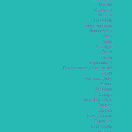
Москва
Мурманск
Нальчик
Нарьян-Мар
Нижний Новгород
Новосибирск
Омск
Орёл
Оренбург
Пенза
Пермь
Петрозаводск
Петропавловск-Камчатский
Псков
Ростов-на-Дону
Рязань
Салехард
Самара
Санкт-Петербург
Саранск
Саратов
Симферополь
Смоленск
Ставрополь
Сыктывкар