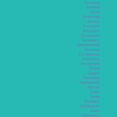
Белгород
Белебей
Белёв
Белинский
Белово
Белогорск
Белозерск
Белокуриха
Беломорск
Белоозёрский
Белорецк
Белореченск
Белоусово
Белоярский
Белый
Бердск
Березники
Берёзовский
Беслан
Бийск
Бикин
Билибино
Биробиджан
Бирск
Бирюсинск