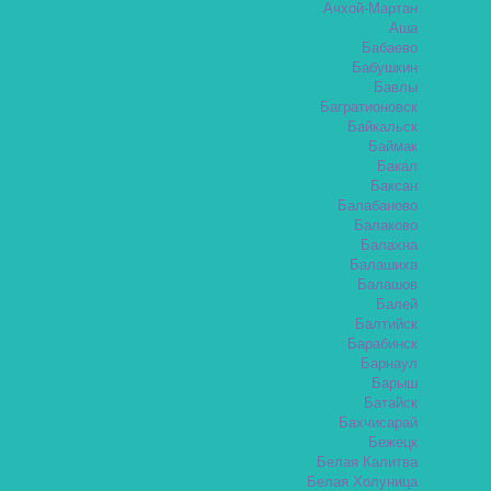
Ачхой-Мартан
Аша
Бабаево
Бабушкин
Бавлы
Багратионовск
Байкальск
Баймак
Бакал
Баксан
Балабаново
Балаково
Балахна
Балашиха
Балашов
Балей
Балтийск
Барабинск
Барнаул
Барыш
Батайск
Бахчисарай
Бежецк
Белая Калитва
Белая Холуница