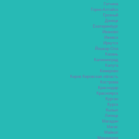
Гатчина
Горно-Алтайск
Грозный
Донецк
Екатеринбург
Иваново
Ижевск
Иркутск
Йошкар-Ола
Казань
Калининград
Калуга
Кемерово
Киров Кировская область
Кострома
Краснодар
Красноярск
Курган
Курск
Кызыл
Липецк
Магадан
Магас
Майкоп
Махачкала