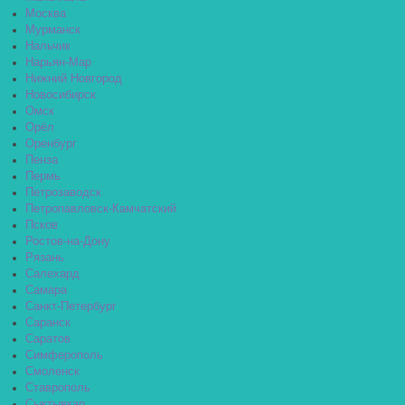
Москва
Мурманск
Нальчик
Нарьян-Мар
Нижний Новгород
Новосибирск
Омск
Орёл
Оренбург
Пенза
Пермь
Петрозаводск
Петропавловск-Камчатский
Псков
Ростов-на-Дону
Рязань
Салехард
Самара
Санкт-Петербург
Саранск
Саратов
Симферополь
Смоленск
Ставрополь
Сыктывкар