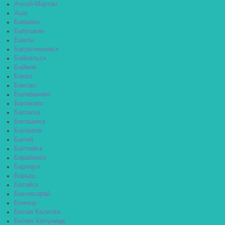
Ачхой-Мартан
Аша
Бабаево
Бабушкин
Бавлы
Багратионовск
Байкальск
Баймак
Бакал
Баксан
Балабаново
Балаково
Балахна
Балашиха
Балашов
Балей
Балтийск
Барабинск
Барнаул
Барыш
Батайск
Бахчисарай
Бежецк
Белая Калитва
Белая Холуница