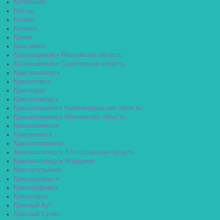
Котельнич
Котлас
Котово
Котовск
Кохма
Красавино
Красноармейск Московская область
Красноармейск Саратовская область
Красновишерск
Красногорск
Краснодар
Краснозаводск
Краснознаменск Калининградская область
Краснознаменск Московская область
Краснокаменск
Краснокамск
Красноперекопск
Краснослободск Волгоградская область
Краснослободск Мордовия
Краснотурьинск
Красноуральск
Красноуфимск
Красноярск
Красный Кут
Красный Сулин