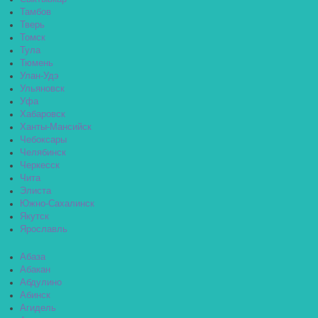
Тамбов
Тверь
Томск
Тула
Тюмень
Улан-Удэ
Ульяновск
Уфа
Хабаровск
Ханты-Мансийск
Чебоксары
Челябинск
Черкесск
Чита
Элиста
Южно-Сахалинск
Якутск
Ярославль
Абаза
Абакан
Абдулино
Абинск
Агидель