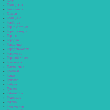
Гдов
Геленджик
Георгиевск
Глазов
Голицыно
Горбатов
Горно-Алтайск
Горнозаводск
Горняк
Городец
Городище
Городовиковск
Гороховец
Горячий Ключ
Грайворон
Гремячинск
Грозный
Грязи
Грязовец
Губаха
Губкин
Губкинский
Гудермес
Гуково
Гулькевичи