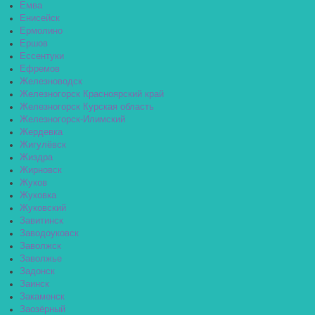
Емва
Енисейск
Ермолино
Ершов
Ессентуки
Ефремов
Железноводск
Железногорск Красноярский край
Железногорск Курская область
Железногорск-Илимский
Жердевка
Жигулёвск
Жиздра
Жирновск
Жуков
Жуковка
Жуковский
Завитинск
Заводоуковск
Заволжск
Заволжье
Задонск
Заинск
Закаменск
Заозёрный