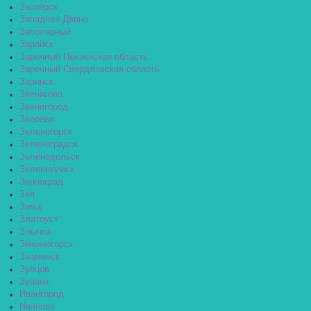
Заозёрск
Западная Двина
Заполярный
Зарайск
Заречный Пензенская область
Заречный Свердловская область
Заринск
Звенигово
Звенигород
Зверево
Зеленогорск
Зеленоградск
Зеленодольск
Зеленокумск
Зерноград
Зея
Зима
Златоуст
Злынка
Змеиногорск
Знаменск
Зубцов
Зуевка
Ивангород
Иваново