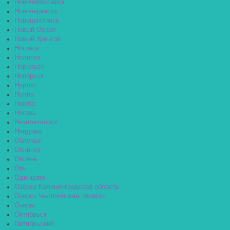
Новочебоксарск
Новочеркасск
Новошахтинск
Новый Оскол
Новый Уренгой
Ногинск
Нолинск
Норильск
Ноябрьск
Нурлат
Нытва
Нюрба
Нягань
Нязелетворск
Няндома
Облучье
Обнинск
Обоянь
Обь
Одинцово
Озёрск Калининградская область
Озерск Челябинская область
Озеры
Октябрьск
Октябрьский