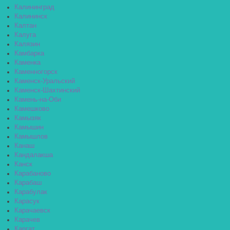
Калининград
Калининск
Калтан
Калуга
Калязин
Камбарка
Каменка
Каменногорск
Каменск-Уральский
Каменск-Шахтинский
Камень-на-Оби
Камешково
Камызяк
Камышин
Камышлов
Канаш
Кандалакша
Канск
Карабаново
Карабаш
Карабулак
Карасук
Карачаевск
Карачев
Каргат