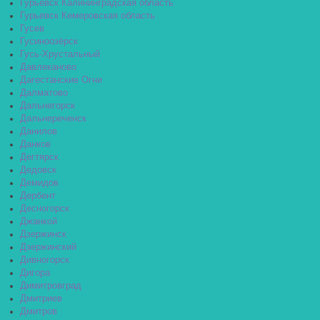
Гурьевск Калининградская область
Гурьевск Кемеровская область
Гусев
Гусиноозёрск
Гусь-Хрустальный
Давлеканово
Дагестанские Огни
Далматово
Дальнегорск
Дальнереченск
Данилов
Данков
Дегтярск
Дедовск
Демидов
Дербент
Десногорск
Джанкой
Дзержинск
Дзержинский
Дивногорск
Дигора
Димитровград
Дмитриев
Дмитров