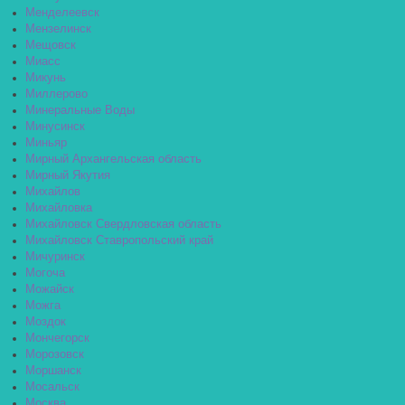
Менделеевск
Мензелинск
Мещовск
Миасс
Микунь
Миллерово
Минеральные Воды
Минусинск
Миньяр
Мирный Архангельская область
Мирный Якутия
Михайлов
Михайловка
Михайловск Свердловская область
Михайловск Ставропольский край
Мичуринск
Могоча
Можайск
Можга
Моздок
Мончегорск
Морозовск
Моршанск
Мосальск
Москва