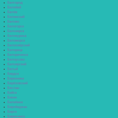
Белгород
Белебей
Белёв
Белинский
Белово
Белогорск
Белозерск
Белокуриха
Беломорск
Белоозёрский
Белорецк
Белореченск
Белоусово
Белоярский
Белый
Бердск
Березники
Берёзовский
Беслан
Бийск
Бикин
Билибино
Биробиджан
Бирск
Бирюсинск