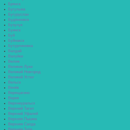
Брянск
Бугульма
Бугуруслан
Будённовск
Бузулук
Буинск
Буй
Буйнакск
Бутурлиновка
Валдай
Валуйки
Велиж
Великие Луки
Великий Новгород
Великий Устюг
Вельск
Венёв
Верещагино
Верея
Верхнеуральск
Верхний Тагил
Верхний Уфалей
Верхняя Пышма
Верхняя Салда
Верхняя Тура