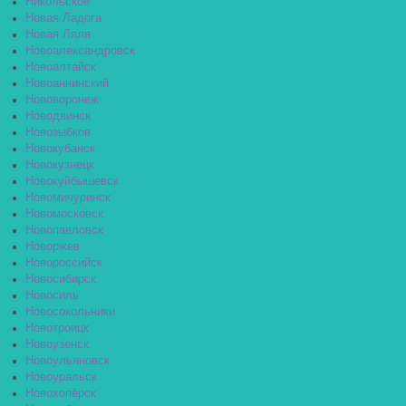
Никольское
Новая Ладога
Новая Ляля
Новоалександровск
Новоалтайск
Новоаннинский
Нововоронеж
Новодвинск
Новозыбков
Новокубанск
Новокузнецк
Новокуйбышевск
Новомичуринск
Новомосковск
Новопавловск
Новоржев
Новороссийск
Новосибирск
Новосиль
Новосокольники
Новотроицк
Новоузенск
Новоульяновск
Новоуральск
Новохопёрск