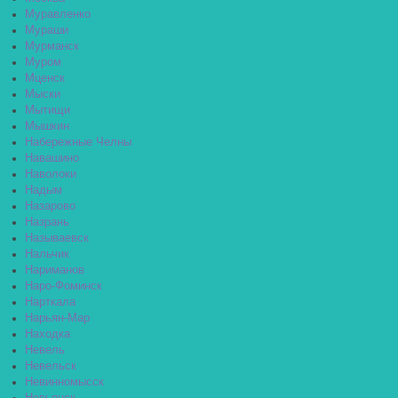
Муравленко
Мураши
Мурманск
Муром
Мценск
Мыски
Мытищи
Мышкин
Набережные Челны
Навашино
Наволоки
Надым
Назарово
Назрань
Называевск
Нальчик
Нариманов
Наро-Фоминск
Нарткала
Нарьян-Мар
Находка
Невель
Невельск
Невинномысск