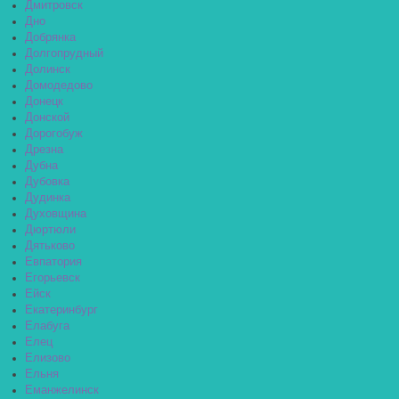
Дмитровск
Дно
Добрянка
Долгопрудный
Долинск
Домодедово
Донецк
Донской
Дорогобуж
Дрезна
Дубна
Дубовка
Дудинка
Духовщина
Дюртюли
Дятьково
Евпатория
Егорьевск
Ейск
Екатеринбург
Елабуга
Елец
Елизово
Ельня
Еманжелинск