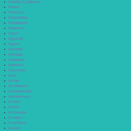
Анжеро-Судженск
Анива
Апатиты
Апрелевка
Апшеронск
Арамиль
Аргун
Ардатов
Ардон
Арзамас
Аркадак
Армавир
Армянск
Арсеньев
Арск
Артём
Артёмовск
Артёмовский
Архангельск
Асбест
Асино
Астрахань
Аткарск
Ахтубинск
Ачинск