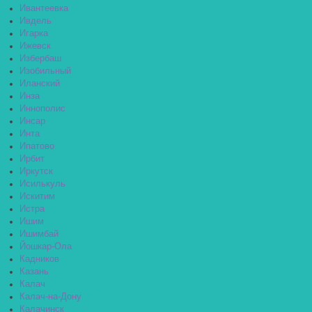
Ивантеевка
Ивдель
Игарка
Ижевск
Избербаш
Изобильный
Иланский
Инза
Иннополис
Инсар
Инта
Ипатово
Ирбит
Иркутск
Исилькуль
Искитим
Истра
Ишим
Ишимбай
Йошкар-Ола
Кадников
Казань
Калач
Калач-на-Дону
Калачинск