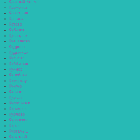
Красный Холм
Кремёнки
Кропоткин
Крымск
Кстово
Кубинка
Кувандык
Кувшиново
Кудрово
Кудымкар
Кузнецк
Куйбышев
Кукмор
Кулебаки
Кумертау
Кунгур
Купино
Курган
Курганинск
Курильск
Курлово
Куровское
Курск
Куртамыш
Курчалой