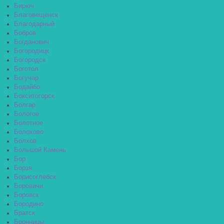
Бирюч
Благовещенск
Благодарный
Бобров
Богданович
Богородицк
Богородск
Боготол
Богучар
Бодайбо
Бокситогорск
Болгар
Бологое
Болотное
Болохово
Болхов
Большой Камень
Бор
Борзя
Борисоглебск
Боровичи
Боровск
Бородино
Братск
Бронницы