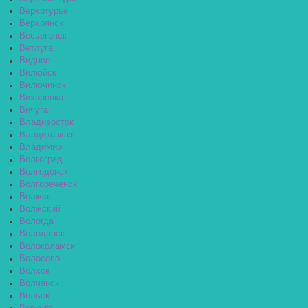
Верхотурье
Верхоянск
Весьегонск
Ветлуга
Видное
Вилюйск
Вилючинск
Вихоревка
Вичуга
Владивосток
Владикавказ
Владимир
Волгоград
Волгодонск
Волгореченск
Волжск
Волжский
Вологда
Володарск
Волоколамск
Волосово
Волхов
Волчанск
Вольск