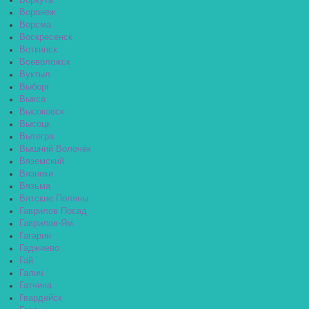
Воркута
Воронеж
Ворсма
Воскресенск
Воткинск
Всеволожск
Вуктыл
Выборг
Выкса
Высоковск
Высоцк
Вытегра
Вышний Волочёк
Вяземский
Вязники
Вязьма
Вятские Поляны
Гаврилов Посад
Гаврилов-Ям
Гагарин
Гаджиево
Гай
Галич
Гатчина
Гвардейск