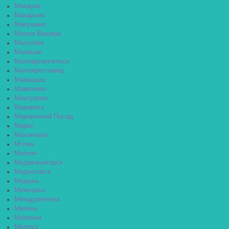
Макаров
Макарьев
Макушино
Малая Вишера
Малгобек
Малмыж
Малоархангельск
Малоярославец
Мамадыш
Мамоново
Мантурово
Мариинск
Мариинский Посад
Маркс
Махачкала
Мглин
Мегион
Медвежьегорск
Медногорск
Медынь
Межгорье
Междуреченск
Мезень
Меленки
Мелеуз