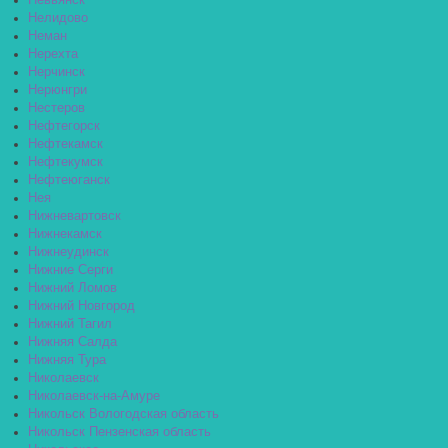
Невьянск
Нелидово
Неман
Нерехта
Нерчинск
Нерюнгри
Нестеров
Нефтегорск
Нефтекамск
Нефтекумск
Нефтеюганск
Нея
Нижневартовск
Нижнекамск
Нижнеудинск
Нижние Серги
Нижний Ломов
Нижний Новгород
Нижний Тагил
Нижняя Салда
Нижняя Тура
Николаевск
Николаевск-на-Амуре
Никольск Вологодская область
Никольск Пензенская область