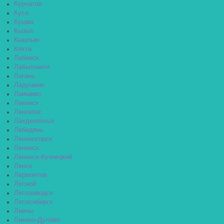
Курчатов
Куса
Кушва
Кызыл
Кыштым
Кяхта
Лабинск
Лабытнанги
Лагань
Ладушкин
Лаишево
Лакинск
Лангепас
Лахденпохья
Лебедянь
Лениногорск
Ленинск
Ленинск-Кузнецкий
Ленск
Лермонтов
Лесной
Лесозаводск
Лесосибирск
Ливны
Ликино-Дулёво