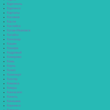
Каргополь
Карпинск
Карталы
Касимов
Касли
Каспийск
Катав-Ивановск
Катайск
Качканар
Кашин
Кашира
Кедровый
Кемерово
Кемь
Керчь
Кизел
Кизилюрт
Кизляр
Кимовск
Кимры
Кингисепп
Кинель
Кинешма
Киреевск