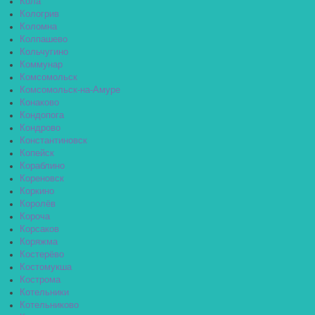
Кола
Кологрив
Коломна
Колпашево
Кольчугино
Коммунар
Комсомольск
Комсомольск-на-Амуре
Конаково
Кондопога
Кондрово
Константиновск
Копейск
Кораблино
Кореновск
Коркино
Королёв
Короча
Корсаков
Коряжма
Костерёво
Костомукша
Кострома
Котельники
Котельниково