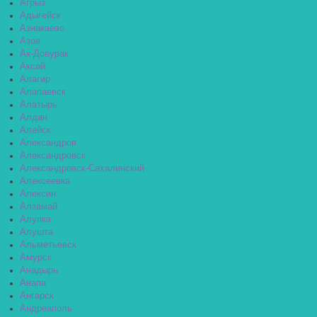
Агрыз
Адыгейск
Азнакаево
Азов
Ак-Довурак
Аксай
Алагир
Алапаевск
Алатырь
Алдан
Алейск
Александров
Александровск
Александровск-Сахалинский
Алексеевка
Алексин
Алзамай
Алупка
Алушта
Альметьевск
Амурск
Анадырь
Анапа
Ангарск
Андреаполь