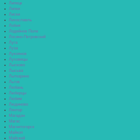
Липецк
Липки
Лиски
Лихославль
Лобня
Лодейное Поле
Лосино-Петровский
Луга
Луза
Лукоянов
Луховицы
Лысково
Лысьва
Лыткарино
Льгов
Любань
Люберцы
Любим
Людиново
Лянтор
Магадан
Магас
Магнитогорск
Майкоп
Майский