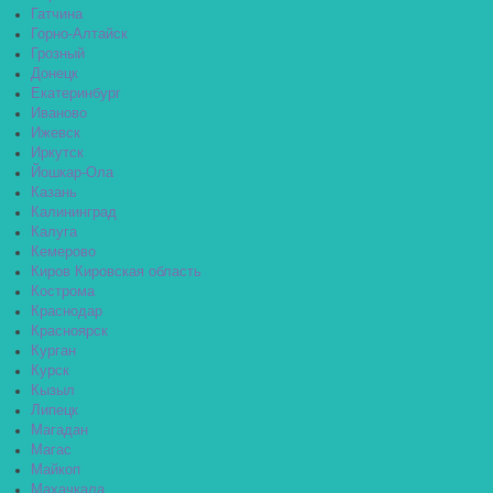
Гатчина
Горно-Алтайск
Грозный
Донецк
Екатеринбург
Иваново
Ижевск
Иркутск
Йошкар-Ола
Казань
Калининград
Калуга
Кемерово
Киров Кировская область
Кострома
Краснодар
Красноярск
Курган
Курск
Кызыл
Липецк
Магадан
Магас
Майкоп
Махачкала