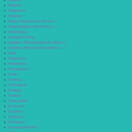
Киренск
Киржач
Кириллов
Кириши
Киров Калужская область
Киров Кировская область
Кировград
Кирово-Чепецк
Кировск Ленинградская область
Кировск Мурманская область
Кирс
Кирсанов
Киселёвск
Кисловодск
Клин
Клинцы
Княгинино
Ковдор
Ковров
Ковылкино
Когалым
Кодинск
Козельск
Козловка
Козьмодемьянск