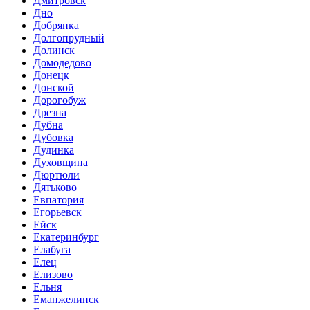
Дмитровск
Дно
Добрянка
Долгопрудный
Долинск
Домодедово
Донецк
Донской
Дорогобуж
Дрезна
Дубна
Дубовка
Дудинка
Духовщина
Дюртюли
Дятьково
Евпатория
Егорьевск
Ейск
Екатеринбург
Елабуга
Елец
Елизово
Ельня
Еманжелинск