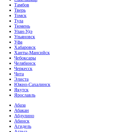
Тамбов
Тверь
Томск
Тула
Тюмень
Улан-Удэ
Ульяновск
Уфа
Хабаровск
Ханты-Мансийск
Чебоксары
Челябинск
Черкесск
Чита
Элиста
Южно-Сахалинск
Якутск
Ярославль
Абаза
Абакан
Абдулино
Абинск
Агидель
Агрыз