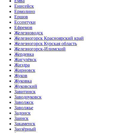
Емва
Енисейск
Ермолино
Ершов
Ессентуки
Ефремов
Железноводск
Железногорск Красноярский край
Железногорск Курская область
Железногорск-Илимский
Жердевка
Жигулёвск
Жиздра
Жирновск
Жуков
Жуковка
Жуковский
Завитинск
Заводоуковск
Заволжск
Заволжье
Задонск
Заинск
Закаменск
Заозёрный