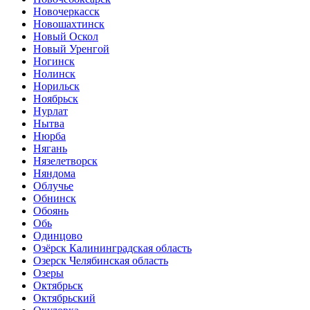
Новочеркасск
Новошахтинск
Новый Оскол
Новый Уренгой
Ногинск
Нолинск
Норильск
Ноябрьск
Нурлат
Нытва
Нюрба
Нягань
Нязелетворск
Няндома
Облучье
Обнинск
Обоянь
Обь
Одинцово
Озёрск Калининградская область
Озерск Челябинская область
Озеры
Октябрьск
Октябрьский