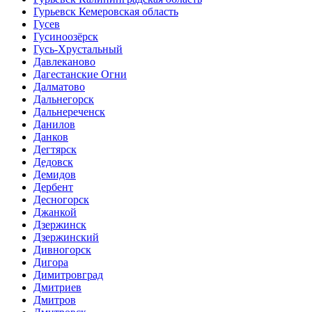
Гурьевск Кемеровская область
Гусев
Гусиноозёрск
Гусь-Хрустальный
Давлеканово
Дагестанские Огни
Далматово
Дальнегорск
Дальнереченск
Данилов
Данков
Дегтярск
Дедовск
Демидов
Дербент
Десногорск
Джанкой
Дзержинск
Дзержинский
Дивногорск
Дигора
Димитровград
Дмитриев
Дмитров