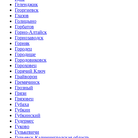
Геленджик
Георгиевск
Глазов
Голицыно
Горбатов
Горно-Алтайск
Горнозаводск
Горняк
Городец
Городище
Городовиковск
Гороховец
Горячий Ключ
Грайворон
Гремячинск
Грозный
Грязи
Грязовец
Губаха
Губкин
Губкинский
Гудермес
Гуково
Гулькевичи
Гурьевск Калининградская область