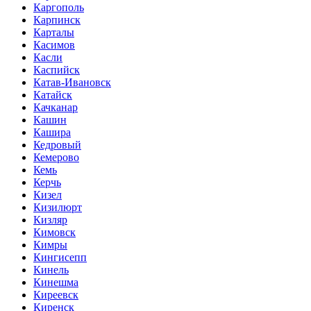
Каргополь
Карпинск
Карталы
Касимов
Касли
Каспийск
Катав-Ивановск
Катайск
Качканар
Кашин
Кашира
Кедровый
Кемерово
Кемь
Керчь
Кизел
Кизилюрт
Кизляр
Кимовск
Кимры
Кингисепп
Кинель
Кинешма
Киреевск
Киренск