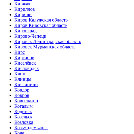
Киржач
Кириллов
Кириши
Киров Калужская область
Киров Кировская область
Кировград
Кирово-Чепецк
Кировск Ленинградская область
Кировск Мурманская область
Кирс
Кирсанов
Киселёвск
Кисловодск
Клин
Клинцы
Княгинино
Ковдор
Ковров
Ковылкино
Когалым
Кодинск
Козельск
Козловка
Козьмодемьянск
Кола