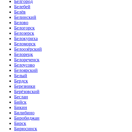
Белгород
Белебей
Белёв
Белинский
Белово
Белогорск
Белозерск
Белокуриха
Беломорск
Белоозёрский
Белорецк
Белореченск
Белоусово
Белоярский
Белый
Бердск
Березники
Берёзовский
Беслан
Бийск
Бикин
Билибино
Биробиджан
Бирск
Бирюсинск