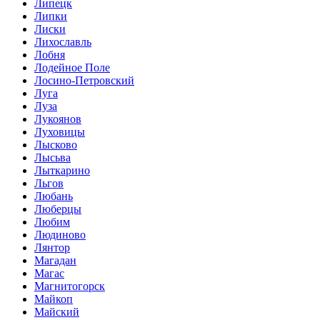
Липецк
Липки
Лиски
Лихославль
Лобня
Лодейное Поле
Лосино-Петровский
Луга
Луза
Лукоянов
Луховицы
Лысково
Лысьва
Лыткарино
Льгов
Любань
Люберцы
Любим
Людиново
Лянтор
Магадан
Магас
Магнитогорск
Майкоп
Майский