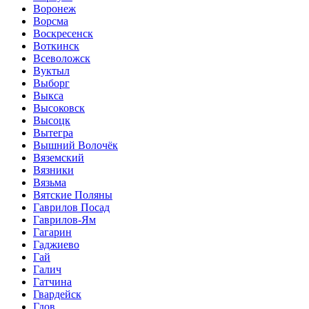
Воронеж
Ворсма
Воскресенск
Воткинск
Всеволожск
Вуктыл
Выборг
Выкса
Высоковск
Высоцк
Вытегра
Вышний Волочёк
Вяземский
Вязники
Вязьма
Вятские Поляны
Гаврилов Посад
Гаврилов-Ям
Гагарин
Гаджиево
Гай
Галич
Гатчина
Гвардейск
Гдов