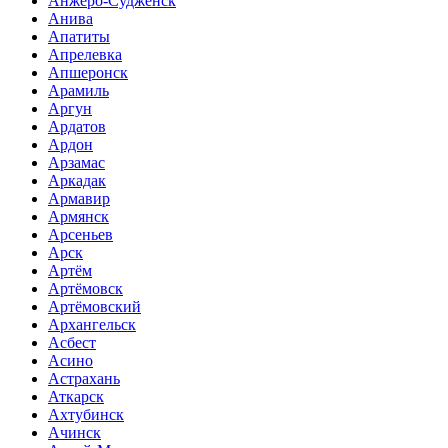
Анжеро-Судженск
Анива
Апатиты
Апрелевка
Апшеронск
Арамиль
Аргун
Ардатов
Ардон
Арзамас
Аркадак
Армавир
Армянск
Арсеньев
Арск
Артём
Артёмовск
Артёмовский
Архангельск
Асбест
Асино
Астрахань
Аткарск
Ахтубинск
Ачинск