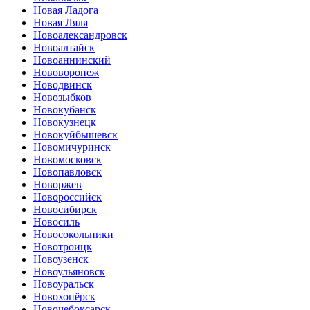
Новая Ладога
Новая Ляля
Новоалександровск
Новоалтайск
Новоаннинский
Нововоронеж
Новодвинск
Новозыбков
Новокубанск
Новокузнецк
Новокуйбышевск
Новомичуринск
Новомосковск
Новопавловск
Новоржев
Новороссийск
Новосибирск
Новосиль
Новосокольники
Новотроицк
Новоузенск
Новоульяновск
Новоуральск
Новохопёрск
Новочебоксарск