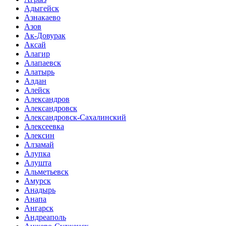
Адыгейск
Азнакаево
Азов
Ак-Довурак
Аксай
Алагир
Алапаевск
Алатырь
Алдан
Алейск
Александров
Александровск
Александровск-Сахалинский
Алексеевка
Алексин
Алзамай
Алупка
Алушта
Альметьевск
Амурск
Анадырь
Анапа
Ангарск
Андреаполь