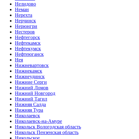
Нелидово
Неман
Нерехта
Нерчинск
Нерюнгри
Нестеров
Нефтегорск
Нефтекамск
Нефтекумск
Нефтеюганск
Нея
Нижневартовск
Нижнекамск
Нижнеудинск
Нижние Серги
Нижний Ломов
Нижний Новгород
Нижний Тагил
Нижняя Салда
Нижняя Тура
Николаевск
Николаевск-на-Амуре
Никольск Вологодская область
Никольск Пензенская область
Никольское