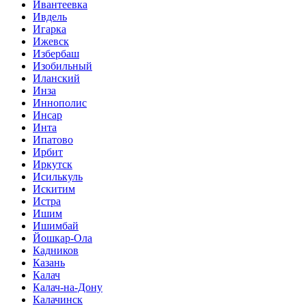
Ивантеевка
Ивдель
Игарка
Ижевск
Избербаш
Изобильный
Иланский
Инза
Иннополис
Инсар
Инта
Ипатово
Ирбит
Иркутск
Исилькуль
Искитим
Истра
Ишим
Ишимбай
Йошкар-Ола
Кадников
Казань
Калач
Калач-на-Дону
Калачинск