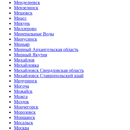
Менделеевск
Мензелинск
Мещовск
Миасс
Микунь
Миллерово
Минеральные Воды
Минусинск
Миньяр
Мирный Архангельская область
Мирный Якутия
Михайлов
Михайловка
Михайловск Свердловская область
Михайловск Ставропольский край
Мичуринск
Могоча
Можайск
Можга
Моздок
Мончегорск
Морозовск
Моршанск
Мосальск
Москва