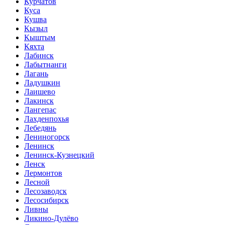
Курчатов
Куса
Кушва
Кызыл
Кыштым
Кяхта
Лабинск
Лабытнанги
Лагань
Ладушкин
Лаишево
Лакинск
Лангепас
Лахденпохья
Лебедянь
Лениногорск
Ленинск
Ленинск-Кузнецкий
Ленск
Лермонтов
Лесной
Лесозаводск
Лесосибирск
Ливны
Ликино-Дулёво