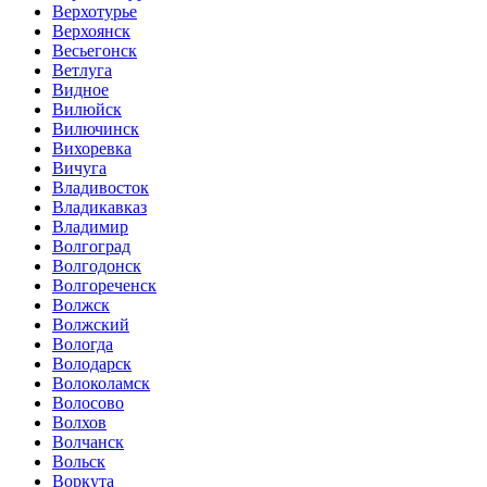
Верхотурье
Верхоянск
Весьегонск
Ветлуга
Видное
Вилюйск
Вилючинск
Вихоревка
Вичуга
Владивосток
Владикавказ
Владимир
Волгоград
Волгодонск
Волгореченск
Волжск
Волжский
Вологда
Володарск
Волоколамск
Волосово
Волхов
Волчанск
Вольск
Воркута