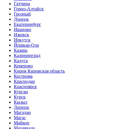
Гатчина
Горно-Алтайск
Грозный
Донецк
Екатеринбург
Иваново
Ижевск
Иркутск
Йошкар-Ола
Казань
Калининград
Калуга
Кемерово
Киров Кировская область
Кострома
Краснодар
Красноярск
Курган
Курск
Кызыл
Липецк
Магадан
Магас
Майкоп
Махачкала