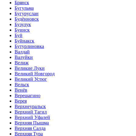
Брянск
Бугульма
Бугуруслан
Будённовск
Бузулук
Буинск
Буй
Буйнакск
Бутурлиновка
Валдай
Валуйки
Велиж
Великие Луки
Великий Новгород
Великий Устюг
Вельск
Венёв
Верещагино
Верея
Верхнеуральск
Верхний Тагил
Верхний Уфалей
Верхняя Пышма
Верхняя Салда
Верхняя Тура