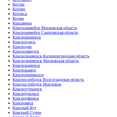
Котлас
Котово
Котовск
Кохма
Красавино
Красноармейск Московская область
Красноармейск Саратовская область
Красновишерск
Красногорск
Краснодар
Краснозаводск
Краснознаменск Калининградская область
Краснознаменск Московская область
Краснокаменск
Краснокамск
Красноперекопск
Краснослободск Волгоградская область
Краснослободск Мордовия
Краснотурьинск
Красноуральск
Красноуфимск
Красноярск
Красный Кут
Красный Сулин