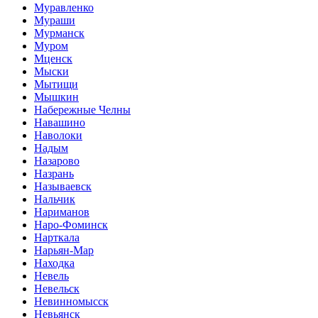
Муравленко
Мураши
Мурманск
Муром
Мценск
Мыски
Мытищи
Мышкин
Набережные Челны
Навашино
Наволоки
Надым
Назарово
Назрань
Называевск
Нальчик
Нариманов
Наро-Фоминск
Нарткала
Нарьян-Мар
Находка
Невель
Невельск
Невинномысск
Невьянск