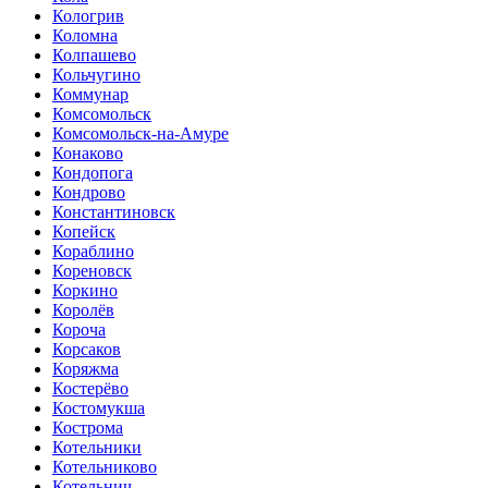
Кологрив
Коломна
Колпашево
Кольчугино
Коммунар
Комсомольск
Комсомольск-на-Амуре
Конаково
Кондопога
Кондрово
Константиновск
Копейск
Кораблино
Кореновск
Коркино
Королёв
Короча
Корсаков
Коряжма
Костерёво
Костомукша
Кострома
Котельники
Котельниково
Котельнич