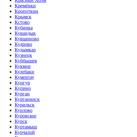
Красный Холм
Кремёнки
Кропоткин
Крымск
Кстово
Кубинка
Кувандык
Кувшиново
Кудрово
Кудымкар
Кузнецк
Куйбышев
Кукмор
Кулебаки
Кумертау
Кунгур
Купино
Курган
Курганинск
Курильск
Курлово
Куровское
Курск
Куртамыш
Курчалой