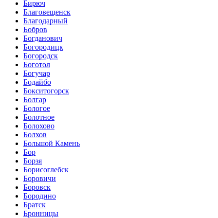
Бирюч
Благовещенск
Благодарный
Бобров
Богданович
Богородицк
Богородск
Боготол
Богучар
Бодайбо
Бокситогорск
Болгар
Бологое
Болотное
Болохово
Болхов
Большой Камень
Бор
Борзя
Борисоглебск
Боровичи
Боровск
Бородино
Братск
Бронницы