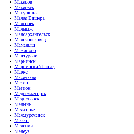
Макаров
Макарьев
Макушино
Малая Вишера
Малгобек
Малмыж
Малоархангельск
Малоярославец
Мамадыш
Мамоново
Мантурово
Мариинск
Мариинский Посад
Маркс
Махачкала
Мглин
Мегион
Медвежьегорск
Медногорск
Медынь
Межгорье
Междуреченск
Мезень
Меленки
Мелеуз