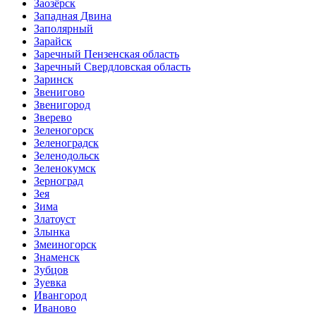
Заозёрск
Западная Двина
Заполярный
Зарайск
Заречный Пензенская область
Заречный Свердловская область
Заринск
Звенигово
Звенигород
Зверево
Зеленогорск
Зеленоградск
Зеленодольск
Зеленокумск
Зерноград
Зея
Зима
Златоуст
Злынка
Змеиногорск
Знаменск
Зубцов
Зуевка
Ивангород
Иваново