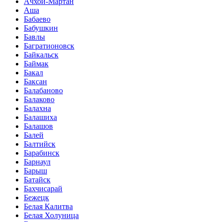
Ачхой-Мартан
Аша
Бабаево
Бабушкин
Бавлы
Багратионовск
Байкальск
Баймак
Бакал
Баксан
Балабаново
Балаково
Балахна
Балашиха
Балашов
Балей
Балтийск
Барабинск
Барнаул
Барыш
Батайск
Бахчисарай
Бежецк
Белая Калитва
Белая Холуница