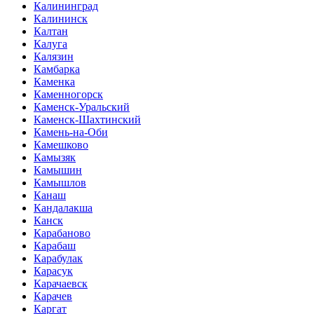
Калининград
Калининск
Калтан
Калуга
Калязин
Камбарка
Каменка
Каменногорск
Каменск-Уральский
Каменск-Шахтинский
Камень-на-Оби
Камешково
Камызяк
Камышин
Камышлов
Канаш
Кандалакша
Канск
Карабаново
Карабаш
Карабулак
Карасук
Карачаевск
Карачев
Каргат