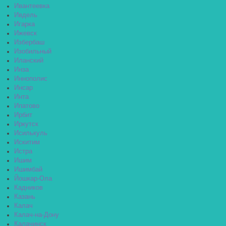
Ивантеевка
Ивдель
Игарка
Ижевск
Избербаш
Изобильный
Иланский
Инза
Иннополис
Инсар
Инта
Ипатово
Ирбит
Иркутск
Исилькуль
Искитим
Истра
Ишим
Ишимбай
Йошкар-Ола
Кадников
Казань
Калач
Калач-на-Дону
Калачинск