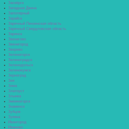
Заозёрск
Западная Двина
Заполярный
Зарайск
Заречный Пензенская область
Заречный Свердловская область
Заринск
Звенигово
Звенигород
Зверево
Зеленогорск
Зеленоградск
Зеленодольск
Зеленокумск
Зерноград
Зея
Зима
Златоуст
Злынка
Змеиногорск
Знаменск
Зубцов
Зуевка
Ивангород
Иваново