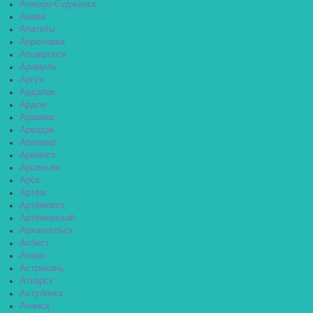
Анжеро-Судженск
Анива
Апатиты
Апрелевка
Апшеронск
Арамиль
Аргун
Ардатов
Ардон
Арзамас
Аркадак
Армавир
Армянск
Арсеньев
Арск
Артём
Артёмовск
Артёмовский
Архангельск
Асбест
Асино
Астрахань
Аткарск
Ахтубинск
Ачинск