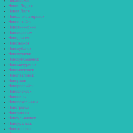
Никольское
Новая Ладога
Новая Ляля
Новоалександровск
Новоалтайск
Новоаннинский
Нововоронеж
Новодвинск
Новозыбков
Новокубанск
Новокузнецк
Новокуйбышевск
Новомичуринск
Новомосковск
Новопавловск
Новоржев
Новороссийск
Новосибирск
Новосиль
Новосокольники
Новотроицк
Новоузенск
Новоульяновск
Новоуральск
Новохопёрск