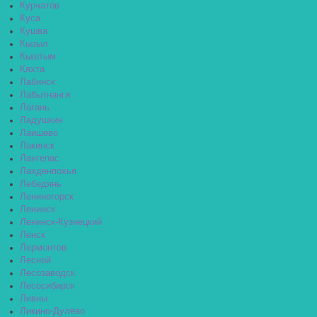
Курчатов
Куса
Кушва
Кызыл
Кыштым
Кяхта
Лабинск
Лабытнанги
Лагань
Ладушкин
Лаишево
Лакинск
Лангепас
Лахденпохья
Лебедянь
Лениногорск
Ленинск
Ленинск-Кузнецкий
Ленск
Лермонтов
Лесной
Лесозаводск
Лесосибирск
Ливны
Ликино-Дулёво