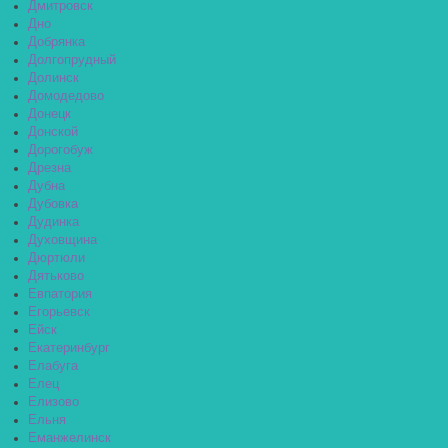
Дмитровск
Дно
Добрянка
Долгопрудный
Долинск
Домодедово
Донецк
Донской
Дорогобуж
Дрезна
Дубна
Дубовка
Дудинка
Духовщина
Дюртюли
Дятьково
Евпатория
Егорьевск
Ейск
Екатеринбург
Елабуга
Елец
Елизово
Ельня
Еманжелинск