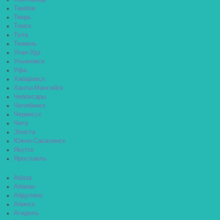
Тамбов
Тверь
Томск
Тула
Тюмень
Улан-Удэ
Ульяновск
Уфа
Хабаровск
Ханты-Мансийск
Чебоксары
Челябинск
Черкесск
Чита
Элиста
Южно-Сахалинск
Якутск
Ярославль
Абаза
Абакан
Абдулино
Абинск
Агидель