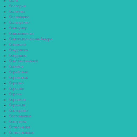
Кола
Кологрив
Коломна
Колпашево
Кольчугино
Коммунар
Комсомольск
Комсомольск-на-Амуре
Конаково
Кондопога
Кондрово
Константиновск
Копейск
Кораблино
Кореновск
Коркино
Королёв
Короча
Корсаков
Коряжма
Костерёво
Костомукша
Кострома
Котельники
Котельниково