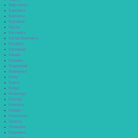
Каргополь
Карпинск
Карталы
Касимов
Касли
Каспийск
Катав-Ивановск
Катайск
Качканар
Кашин
Кашира
Кедровый
Кемерово
Кемь
Керчь
Кизел
Кизилюрт
Кизляр
Кимовск
Кимры
Кингисепп
Кинель
Кинешма
Киреевск