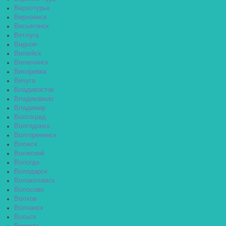
Верхотурье
Верхоянск
Весьегонск
Ветлуга
Видное
Вилюйск
Вилючинск
Вихоревка
Вичуга
Владивосток
Владикавказ
Владимир
Волгоград
Волгодонск
Волгореченск
Волжск
Волжский
Вологда
Володарск
Волоколамск
Волосово
Волхов
Волчанск
Вольск