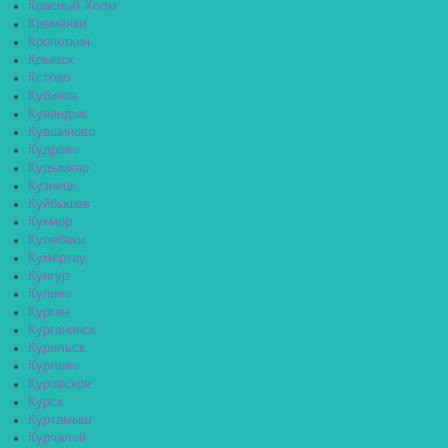
Красный Холм
Кремёнки
Кропоткин
Крымск
Кстово
Кубинка
Кувандык
Кувшиново
Кудрово
Кудымкар
Кузнецк
Куйбышев
Кукмор
Кулебаки
Кумертау
Кунгур
Купино
Курган
Курганинск
Курильск
Курлово
Куровское
Курск
Куртамыш
Курчалой