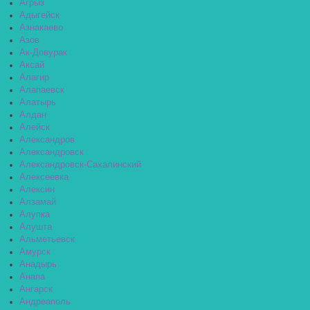
Агрыз
Адыгейск
Азнакаево
Азов
Ак-Довурак
Аксай
Алагир
Алапаевск
Алатырь
Алдан
Алейск
Александров
Александровск
Александровск-Сахалинский
Алексеевка
Алексин
Алзамай
Алупка
Алушта
Альметьевск
Амурск
Анадырь
Анапа
Ангарск
Андреаполь