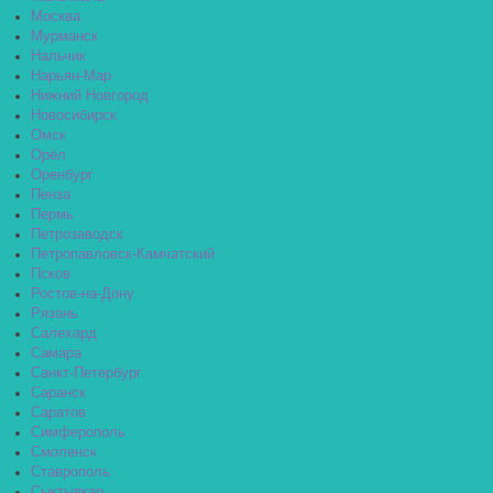
Москва
Мурманск
Нальчик
Нарьян-Мар
Нижний Новгород
Новосибирск
Омск
Орёл
Оренбург
Пенза
Пермь
Петрозаводск
Петропавловск-Камчатский
Псков
Ростов-на-Дону
Рязань
Салехард
Самара
Санкт-Петербург
Саранск
Саратов
Симферополь
Смоленск
Ставрополь
Сыктывкар