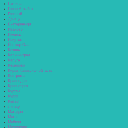
Гатчина
Горно-Алтайск
Грозный
Донецк
Екатеринбург
Иваново
Ижевск
Иркутск
Йошкар-Ола
Казань
Калининград
Калуга
Кемерово
Киров Кировская область
Кострома
Краснодар
Красноярск
Курган
Курск
Кызыл
Липецк
Магадан
Магас
Майкоп
Махачкала