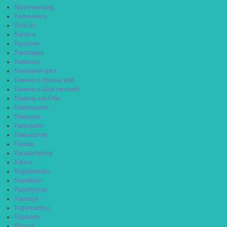
Калининград
Калининск
Калтан
Калуга
Калязин
Камбарка
Каменка
Каменногорск
Каменск-Уральский
Каменск-Шахтинский
Камень-на-Оби
Камешково
Камызяк
Камышин
Камышлов
Канаш
Кандалакша
Канск
Карабаново
Карабаш
Карабулак
Карасук
Карачаевск
Карачев
Каргат