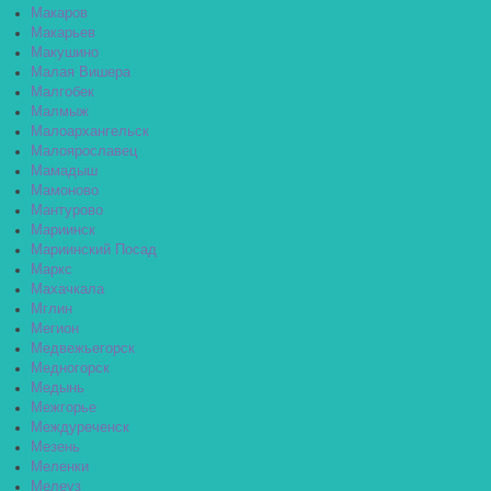
Макаров
Макарьев
Макушино
Малая Вишера
Малгобек
Малмыж
Малоархангельск
Малоярославец
Мамадыш
Мамоново
Мантурово
Мариинск
Мариинский Посад
Маркс
Махачкала
Мглин
Мегион
Медвежьегорск
Медногорск
Медынь
Межгорье
Междуреченск
Мезень
Меленки
Мелеуз