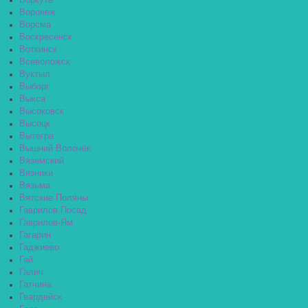
Воркута
Воронеж
Ворсма
Воскресенск
Воткинск
Всеволожск
Вуктыл
Выборг
Выкса
Высоковск
Высоцк
Вытегра
Вышний Волочёк
Вяземский
Вязники
Вязьма
Вятские Поляны
Гаврилов Посад
Гаврилов-Ям
Гагарин
Гаджиево
Гай
Галич
Гатчина
Гвардейск