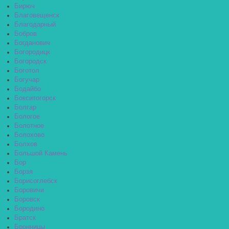
Бирюч
Благовещенск
Благодарный
Бобров
Богданович
Богородицк
Богородск
Боготол
Богучар
Бодайбо
Бокситогорск
Болгар
Бологое
Болотное
Болохово
Болхов
Большой Камень
Бор
Борзя
Борисоглебск
Боровичи
Боровск
Бородино
Братск
Бронницы