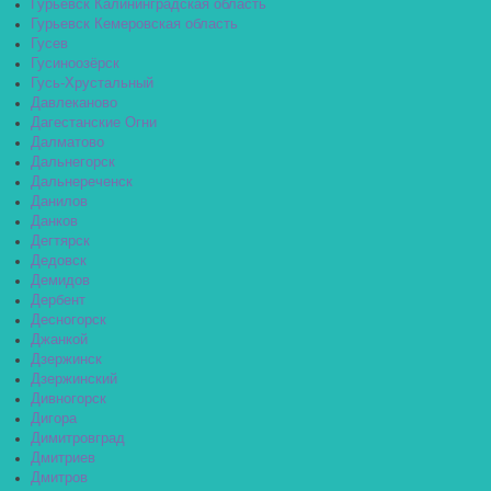
Гурьевск Калининградская область
Гурьевск Кемеровская область
Гусев
Гусиноозёрск
Гусь-Хрустальный
Давлеканово
Дагестанские Огни
Далматово
Дальнегорск
Дальнереченск
Данилов
Данков
Дегтярск
Дедовск
Демидов
Дербент
Десногорск
Джанкой
Дзержинск
Дзержинский
Дивногорск
Дигора
Димитровград
Дмитриев
Дмитров