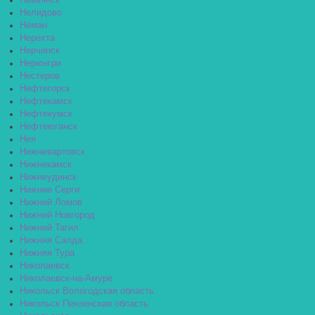
Невьянск
Нелидово
Неман
Нерехта
Нерчинск
Нерюнгри
Нестеров
Нефтегорск
Нефтекамск
Нефтекумск
Нефтеюганск
Нея
Нижневартовск
Нижнекамск
Нижнеудинск
Нижние Серги
Нижний Ломов
Нижний Новгород
Нижний Тагил
Нижняя Салда
Нижняя Тура
Николаевск
Николаевск-на-Амуре
Никольск Вологодская область
Никольск Пензенская область