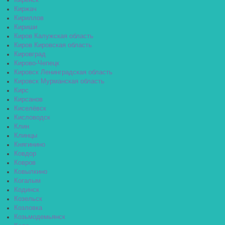
Киренск
Киржач
Кириллов
Кириши
Киров Калужская область
Киров Кировская область
Кировград
Кирово-Чепецк
Кировск Ленинградская область
Кировск Мурманская область
Кирс
Кирсанов
Киселёвск
Кисловодск
Клин
Клинцы
Княгинино
Ковдор
Ковров
Ковылкино
Когалым
Кодинск
Козельск
Козловка
Козьмодемьянск