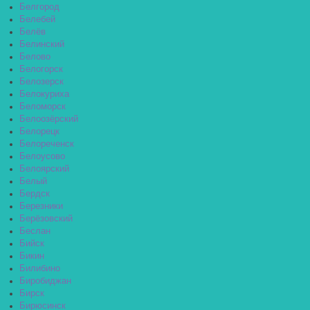
Белгород
Белебей
Белёв
Белинский
Белово
Белогорск
Белозерск
Белокуриха
Беломорск
Белоозёрский
Белорецк
Белореченск
Белоусово
Белоярский
Белый
Бердск
Березники
Берёзовский
Беслан
Бийск
Бикин
Билибино
Биробиджан
Бирск
Бирюсинск