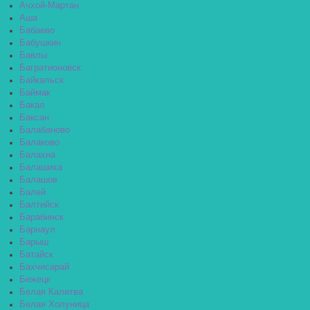
Ачхой-Мартан
Аша
Бабаево
Бабушкин
Бавлы
Багратионовск
Байкальск
Баймак
Бакал
Баксан
Балабаново
Балаково
Балахна
Балашиха
Балашов
Балей
Балтийск
Барабинск
Барнаул
Барыш
Батайск
Бахчисарай
Бежецк
Белая Калитва
Белая Холуница