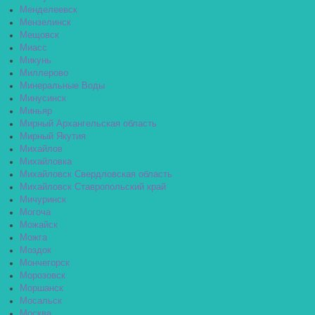
Менделеевск
Мензелинск
Мещовск
Миасс
Микунь
Миллерово
Минеральные Воды
Минусинск
Миньяр
Мирный Архангельская область
Мирный Якутия
Михайлов
Михайловка
Михайловск Свердловская область
Михайловск Ставропольский край
Мичуринск
Могоча
Можайск
Можга
Моздок
Мончегорск
Морозовск
Моршанск
Мосальск
Москва