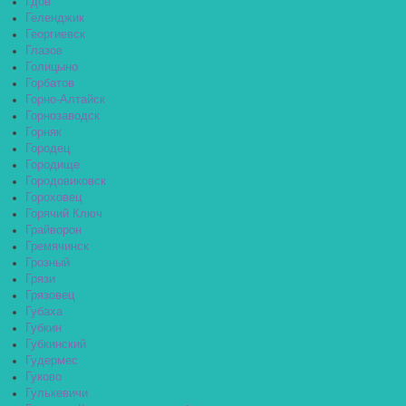
Гдов
Геленджик
Георгиевск
Глазов
Голицыно
Горбатов
Горно-Алтайск
Горнозаводск
Горняк
Городец
Городище
Городовиковск
Гороховец
Горячий Ключ
Грайворон
Гремячинск
Грозный
Грязи
Грязовец
Губаха
Губкин
Губкинский
Гудермес
Гуково
Гулькевичи