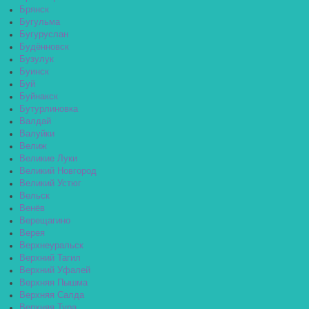
Брянск
Бугульма
Бугуруслан
Будённовск
Бузулук
Буинск
Буй
Буйнакск
Бутурлиновка
Валдай
Валуйки
Велиж
Великие Луки
Великий Новгород
Великий Устюг
Вельск
Венёв
Верещагино
Верея
Верхнеуральск
Верхний Тагил
Верхний Уфалей
Верхняя Пышма
Верхняя Салда
Верхняя Тура