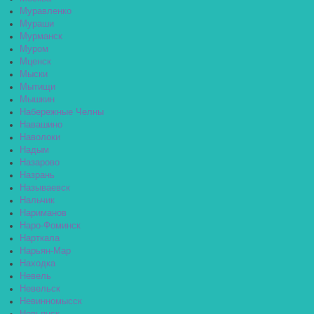
Муравленко
Мураши
Мурманск
Муром
Мценск
Мыски
Мытищи
Мышкин
Набережные Челны
Навашино
Наволоки
Надым
Назарово
Назрань
Называевск
Нальчик
Нариманов
Наро-Фоминск
Нарткала
Нарьян-Мар
Находка
Невель
Невельск
Невинномысск