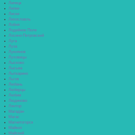
Липецк
Липки
Лиски
Лихославль
Лобня
Лодейное Поле
Лосино-Петровский
Луга
Луза
Лукоянов
Луховицы
Лысково
Лысьва
Лыткарино
Льгов
Любань
Люберцы
Любим
Людиново
Лянтор
Магадан
Магас
Магнитогорск
Майкоп
Майский