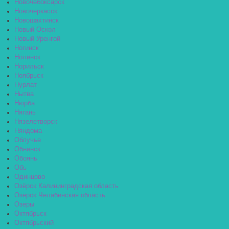
Новочебоксарск
Новочеркасск
Новошахтинск
Новый Оскол
Новый Уренгой
Ногинск
Нолинск
Норильск
Ноябрьск
Нурлат
Нытва
Нюрба
Нягань
Нязелетворск
Няндома
Облучье
Обнинск
Обоянь
Обь
Одинцово
Озёрск Калининградская область
Озерск Челябинская область
Озеры
Октябрьск
Октябрьский