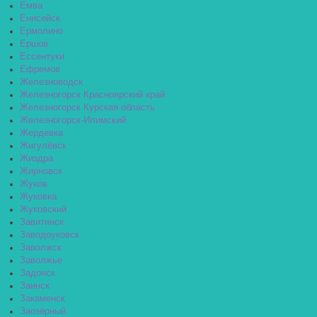
Емва
Енисейск
Ермолино
Ершов
Ессентуки
Ефремов
Железноводск
Железногорск Красноярский край
Железногорск Курская область
Железногорск-Илимский
Жердевка
Жигулёвск
Жиздра
Жирновск
Жуков
Жуковка
Жуковский
Завитинск
Заводоуковск
Заволжск
Заволжье
Задонск
Заинск
Закаменск
Заозёрный