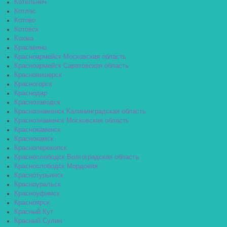
Котельнич
Котлас
Котово
Котовск
Кохма
Красавино
Красноармейск Московская область
Красноармейск Саратовская область
Красновишерск
Красногорск
Краснодар
Краснозаводск
Краснознаменск Калининградская область
Краснознаменск Московская область
Краснокаменск
Краснокамск
Красноперекопск
Краснослободск Волгоградская область
Краснослободск Мордовия
Краснотурьинск
Красноуральск
Красноуфимск
Красноярск
Красный Кут
Красный Сулин