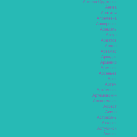
Анжеро-Судженск
Анива
Апатиты
Апрелевка
Апшеронск
Арамиль
Аргун
Ардатов
Ардон
Арзамас
Аркадак
Армавир
Армянск
Арсеньев
Арск
Артём
Артёмовск
Артёмовский
Архангельск
Асбест
Асино
Астрахань
Аткарск
Ахтубинск
Ачинск