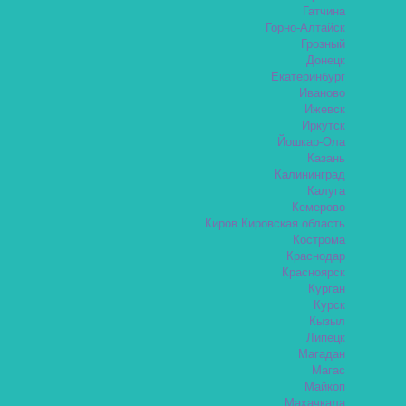
Гатчина
Горно-Алтайск
Грозный
Донецк
Екатеринбург
Иваново
Ижевск
Иркутск
Йошкар-Ола
Казань
Калининград
Калуга
Кемерово
Киров Кировская область
Кострома
Краснодар
Красноярск
Курган
Курск
Кызыл
Липецк
Магадан
Магас
Майкоп
Махачкала