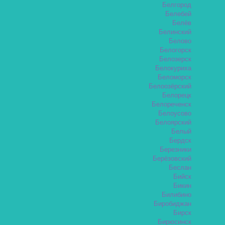
Белгород
Белебей
Белёв
Белинский
Белово
Белогорск
Белозерск
Белокуриха
Беломорск
Белоозёрский
Белорецк
Белореченск
Белоусово
Белоярский
Белый
Бердск
Березники
Берёзовский
Беслан
Бийск
Бикин
Билибино
Биробиджан
Бирск
Бирюсинск