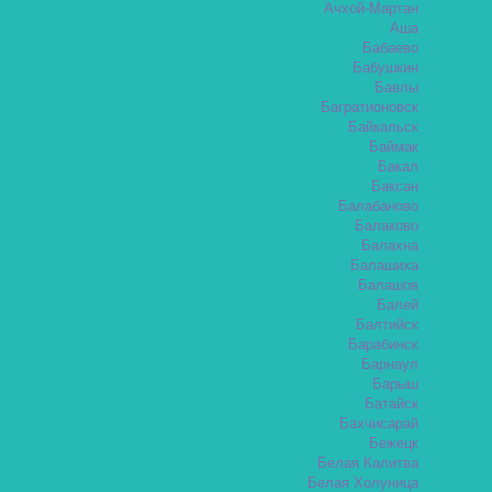
Ачхой-Мартан
Аша
Бабаево
Бабушкин
Бавлы
Багратионовск
Байкальск
Баймак
Бакал
Баксан
Балабаново
Балаково
Балахна
Балашиха
Балашов
Балей
Балтийск
Барабинск
Барнаул
Барыш
Батайск
Бахчисарай
Бежецк
Белая Калитва
Белая Холуница