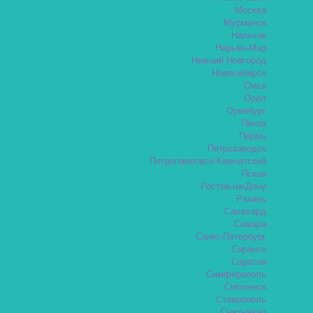
Москва
Мурманск
Нальчик
Нарьян-Мар
Нижний Новгород
Новосибирск
Омск
Орёл
Оренбург
Пенза
Пермь
Петрозаводск
Петропавловск-Камчатский
Псков
Ростов-на-Дону
Рязань
Салехард
Самара
Санкт-Петербург
Саранск
Саратов
Симферополь
Смоленск
Ставрополь
Сыктывкар