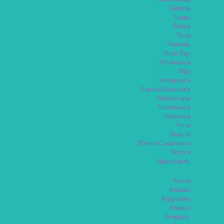
Тамбов
Тверь
Томск
Тула
Тюмень
Улан-Удэ
Ульяновск
Уфа
Хабаровск
Ханты-Мансийск
Чебоксары
Челябинск
Черкесск
Чита
Элиста
Южно-Сахалинск
Якутск
Ярославль
Абаза
Абакан
Абдулино
Абинск
Агидель