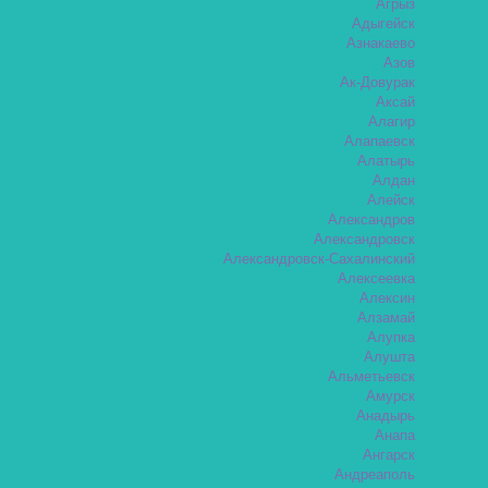
Агрыз
Адыгейск
Азнакаево
Азов
Ак-Довурак
Аксай
Алагир
Алапаевск
Алатырь
Алдан
Алейск
Александров
Александровск
Александровск-Сахалинский
Алексеевка
Алексин
Алзамай
Алупка
Алушта
Альметьевск
Амурск
Анадырь
Анапа
Ангарск
Андреаполь